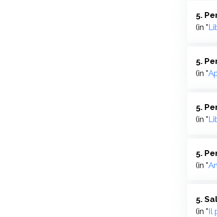
(in "
Li
5. Pe
(in "
Ap
5. Pe
(in "
Li
5. Pe
(in "
An
5. Sa
(in "
Il