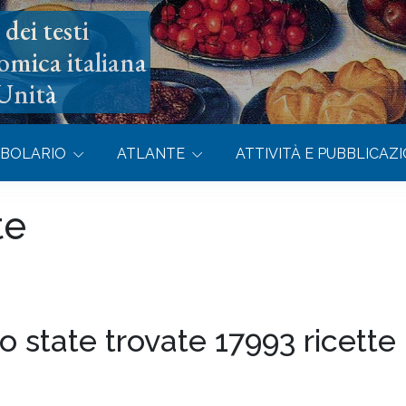
dei testi
omica italiana
’Unità
BOLARIO
ATLANTE
ATTIVITÀ E PUBBLICAZI
te
o state trovate 17993 ricette