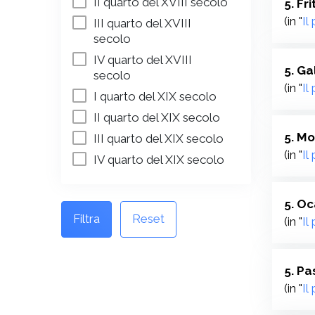
II quarto del XVIII secolo
5. Fr
(in "
Il
III quarto del XVIII
secolo
IV quarto del XVIII
5. Ga
secolo
(in "
Il
I quarto del XIX secolo
II quarto del XIX secolo
5. Mo
III quarto del XIX secolo
(in "
Il
IV quarto del XIX secolo
5. Oc
Filtra
Reset
(in "
Il
5. Pa
(in "
Il