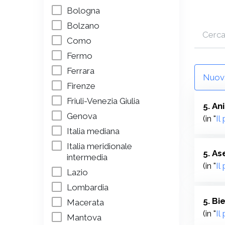
Bologna
Bolzano
Como
Fermo
Ferrara
Nuova
Firenze
Friuli-Venezia Giulia
5. An
Genova
(in "
Il
Italia mediana
Italia meridionale
5. As
intermedia
(in "
Il
Lazio
Lombardia
5. Bi
Macerata
(in "
Il
Mantova