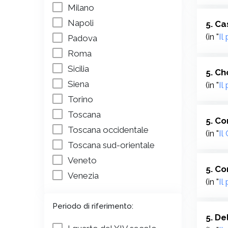
Milano
Napoli
5. Ca
(in "
Il
Padova
Roma
Sicilia
5. Ch
Siena
(in "
Il
Torino
Toscana
5. Co
Toscana occidentale
(in "
Il
Toscana sud-orientale
Veneto
5. Co
Venezia
(in "
Il
Periodo di riferimento:
5. De