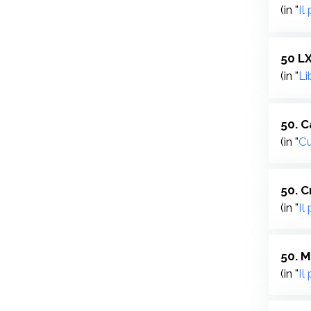
(in "
Il
50 LX
(in "
Li
50. C
(in "
Cu
50. C
(in "
Il
50. M
(in "
Il