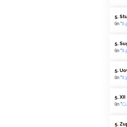
5. St
(in "
Il
5. Su
(in "
Il
5. Uo
(in "
Il
5. X
(in "
Cu
5. Zu