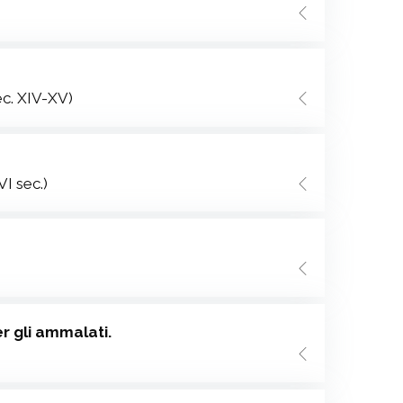
ec. XIV-XV)
VI sec.)
er gli ammalati.