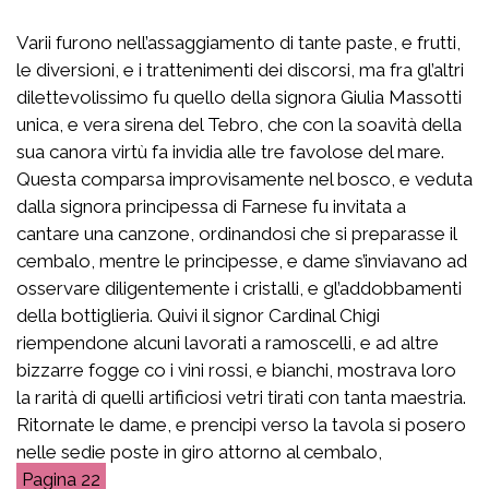
Varii furono nell’assaggiamento di tante paste, e frutti,
le diversioni, e i trattenimenti dei discorsi, ma fra gl’altri
dilettevolissimo fu quello della signora Giulia Massotti
unica, e vera sirena del Tebro, che con la soavità della
sua canora virtù fa invidia alle tre favolose del mare.
Questa comparsa improvisamente nel bosco, e veduta
dalla signora principessa di Farnese fu invitata a
cantare una canzone, ordinandosi che si preparasse il
cembalo, mentre le principesse, e dame s’inviavano ad
osservare diligentemente i cristalli, e gl’addobbamenti
della bottiglieria. Quivi il signor Cardinal Chigi
riempendone alcuni lavorati a ramoscelli, e ad altre
bizzarre fogge co i vini rossi, e bianchi, mostrava loro
la rarità di quelli artificiosi vetri tirati con tanta maestria.
Ritornate le dame, e prencipi verso la tavola si posero
nelle sedie poste in giro attorno al cembalo,
22