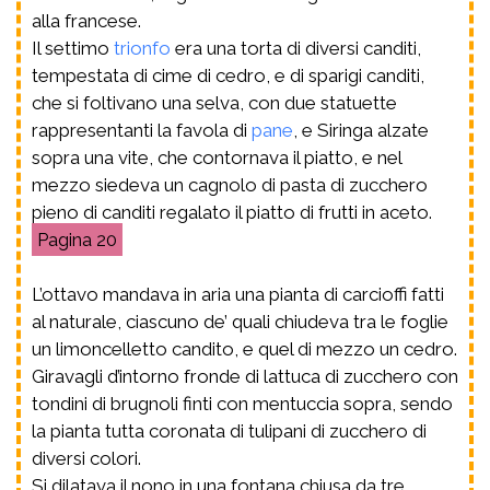
alla francese.
Il settimo
trionfo
era una torta di diversi canditi,
tempestata di cime di cedro, e di sparigi canditi,
che si foltivano una selva, con due statuette
rappresentanti la favola di
pane
, e Siringa alzate
sopra una vite, che contornava il piatto, e nel
mezzo siedeva un cagnolo di pasta di zucchero
pieno di canditi regalato il piatto di frutti in aceto.
20
L’ottavo mandava in aria una pianta di carcioffi fatti
al naturale, ciascuno de’ quali chiudeva tra le foglie
un limoncelletto candito, e quel di mezzo un cedro.
Giravagli d’intorno fronde di lattuca di zucchero con
tondini di brugnoli finti con mentuccia sopra, sendo
la pianta tutta coronata di tulipani di zucchero di
diversi colori.
Si dilatava il nono in una fontana chiusa da tre