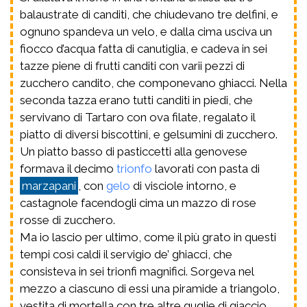
balaustrate di canditi, che chiudevano tre delfini, e
ognuno spandeva un velo, e dalla cima usciva un
fiocco d’acqua fatta di canutiglia, e cadeva in sei
tazze piene di frutti canditi con varii pezzi di
zucchero candito, che componevano ghiacci. Nella
seconda tazza erano tutti canditi in piedi, che
servivano di Tartaro con ova filate, regalato il
piatto di diversi biscottini, e gelsumini di zucchero.
Un piatto basso di pasticcetti alla genovese
formava il decimo
trionfo
lavorati con pasta di
marzapani
, con
gelo
di visciole intorno, e
castagnole facendogli cima un mazzo di rose
rosse di zucchero.
Ma io lascio per ultimo, come il più grato in questi
tempi così caldi il servigio de’ ghiacci, che
consisteva in sei trionfi magnifici. Sorgeva nel
mezzo a ciascuno di essi una piramide a triangolo,
vestita di mortella con tre altre guglie di giaccio