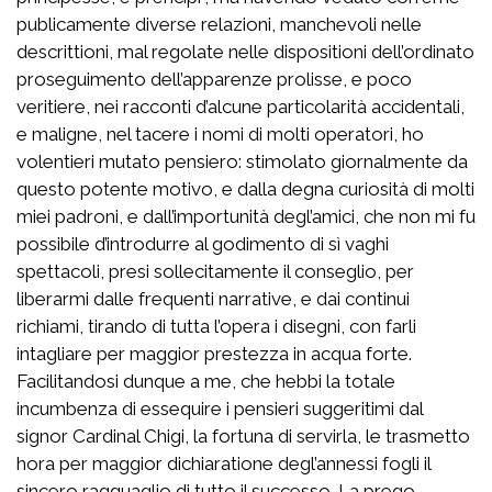
publicamente diverse relazioni, manchevoli nelle
descrittioni, mal regolate nelle dispositioni dell’ordinato
proseguimento dell’apparenze prolisse, e poco
veritiere, nei racconti d’alcune particolarità accidentali,
e maligne, nel tacere i nomi di molti operatori, ho
volentieri mutato pensiero: stimolato giornalmente da
questo potente motivo, e dalla degna curiosità di molti
miei padroni, e dall’importunità degl’amici, che non mi fu
possibile d’introdurre al godimento di sì vaghi
spettacoli, presi sollecitamente il conseglio, per
liberarmi dalle frequenti narrative, e dai continui
richiami, tirando di tutta l’opera i disegni, con farli
intagliare per maggior prestezza in acqua forte.
Facilitandosi dunque a me, che hebbi la totale
incumbenza di essequire i pensieri suggeritimi dal
signor Cardinal Chigi, la fortuna di servirla, le trasmetto
hora per maggior dichiaratione degl’annessi fogli il
sincero ragguaglio di tutto il successo. La prego