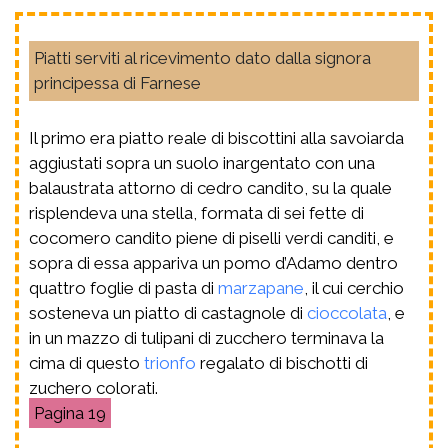
Piatti serviti al ricevimento dato dalla signora
principessa di Farnese
Il primo era piatto reale di biscottini alla savoiarda
aggiustati sopra un suolo inargentato con una
balaustrata attorno di cedro candito, su la quale
risplendeva una stella, formata di sei fette di
cocomero candito piene di piselli verdi canditi, e
sopra di essa appariva un pomo d’Adamo dentro
quattro foglie di pasta di
marzapane
, il cui cerchio
sosteneva un piatto di castagnole di
cioccolata
, e
in un mazzo di tulipani di zucchero terminava la
cima di questo
trionfo
regalato di bischotti di
zuchero colorati.
19