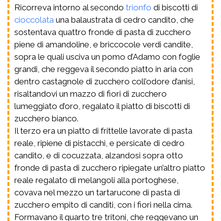
Ricorreva intorno al secondo
trionfo
di biscotti di
cioccolata
una balaustrata di cedro candito, che
sostentava quattro fronde di pasta di zucchero
piene di amandoline, e briccocole verdi candite,
sopra le quali usciva un pomo d’Adamo con foglie
grandi, che reggeva il secondo piatto in aria con
dentro castagnole di zucchero coll’odore d’anisi,
risaltandovi un mazzo di fiori di zucchero
lumeggiato d’oro, regalato il piatto di biscotti di
zucchero bianco.
Il terzo era un piatto di frittelle lavorate di pasta
reale, ripiene di pistacchi, e persicate di cedro
candito, e di cocuzzata, alzandosi sopra otto
fronde di pasta di zucchero ripiegate un’altro piatto
reale regalato di melangoli alla portoghese,
covava nel mezzo un tartarucone di pasta di
zucchero empito di canditi, con i fiori nella cima.
Formavano il quarto tre tritoni, che reggevano un