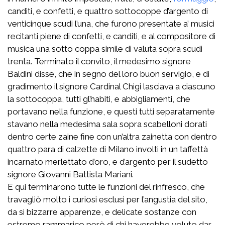
canditi, e confetti, e quattro sottocoppe d’argento di
venticinque scudi l’una, che furono presentate a’ musici
recitanti piene di confetti, e canditi, e al compositore di
musica una sotto coppa simile di valuta sopra scudi
trenta. Terminato il convito, il medesimo signore
Baldini disse, che in segno del loro buon servigio, e di
gradimento il signore Cardinal Chigi lasciava a ciascuno
la sottocoppa, tutti gl’habiti, e abbigliamenti, che
portavano nella funzione, e questi tutti separatamente
stavano nella medesima sala sopra scabelloni dorati
dentro certe zaine fine con un’altra zainetta con dentro
quattro para di calzette di Milano involti in un taffettà
incarnato merlettato d’oro, e d’argento per il sudetto
signore Giovanni Battista Mariani.
E qui terminarono tutte le funzioni del rinfresco, che
travagliò molto i curiosi esclusi per l’angustia del sito,
da sì bizzarre apparenze, e delicate sostanze con
estremo rammarico però di chi haverebbe voluto dar