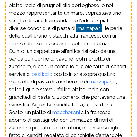
piatto reale di prugnoli alla portoghese, e nel
mezzo rappresentante un mare, soprastava uno
scoglio di canditi circondando l’orlo del piatto
diverse conchiglie di pasta di
marzapani
, le perle
delle quali erano pistacchi alla francese, con un
mazzo di rose di zucchero colorito in cima.
Quinto, un cappellone all’antica rialzato da una
banda con penne di pavone, col merletto di
zucchero, e con un centiglio di gioie fatte di canditi,
serviva di
pasticcio
posto in aria sopra quattro
menzole di pasta di zucchero, e di
marzapane
,
sotto il quale stava un’altro piatto reale con
grancitelli di pasta di zucchero, che portavano una
canestra d’agresta, candita tutta, tocca d’oro.
Sesto, un piatto di
maccheroni
alla francese
adorno di castagnole con un mazzo di fiori di
zucchero portato da tre tritoni, e con un scoglio
fatto di canditi, regalato di conchiglie d’amandole