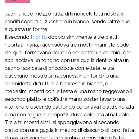
palmi uno, e mezzo fatta di limoncelli tutti nostrani
canditi coperti di zucchero in bianco, sendo l’altre due,
a questa uniforme.
Il secondo
trionfo
doppio similmente a tre piatti
riportati in aria, racchiudeva tre mostri marini, le code
de’ quali formavano nell’orlo del piatto un cerchio, che
abbracciava un tondino con una guglia dentro alta un
palmo fabricata di briccocole confettate, e tra
ciaschuno mostro si fraponeva in un tondino una
piramidetta di frutti alla francese in bianco, e li
medesimi mostri con la testa e una mano reggevano il
secondo piatto, e coll’altra mano sostentavano una
vite, che crescendo dal fondo coronava i piatti sino alla
cima con foglie, e rampazzi d’uva colorata al naturale.
Tre altri mostri simili si appoggiavono al secondo
piatto con una guglia in mezzo di ciascuno di loro, fatta
di pasta di zucchero, con ambra, e muschio, e l’altre