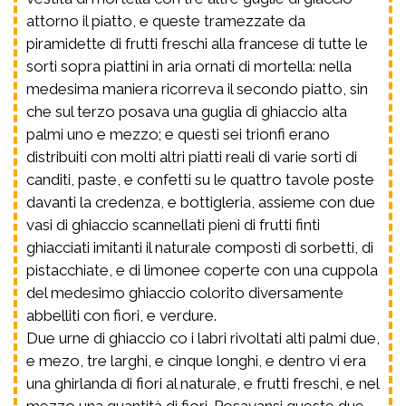
attorno il piatto, e queste tramezzate da
piramidette di frutti freschi alla francese di tutte le
sorti sopra piattini in aria ornati di mortella: nella
medesima maniera ricorreva il secondo piatto, sin
che sul terzo posava una guglia di ghiaccio alta
palmi uno e mezzo; e questi sei trionfi erano
distribuiti con molti altri piatti reali di varie sorti di
canditi, paste, e confetti su le quattro tavole poste
davanti la credenza, e bottigleria, assieme con due
vasi di ghiaccio scannellati pieni di frutti finti
ghiacciati imitanti il naturale composti di sorbetti, di
pistacchiate, e di limonee coperte con una cuppola
del medesimo ghiaccio colorito diversamente
abbelliti con fiori, e verdure.
Due urne di ghiaccio co i labri rivoltati alti palmi due,
e mezo, tre larghi, e cinque longhi, e dentro vi era
una ghirlanda di fiori al naturale, e frutti freschi, e nel
mezzo una quantità di fiori. Posavansi queste due