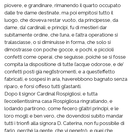
piovere, e grandinare, rimanendo il quarto occupato
dalle tre dame destinate, ma poi empitosi tutto il
luogo, che doveva restar vuoto, da principesse, da
dame, da’ cardinali, e principi, fu di mestieri dar
subitamente ordine, che l’una, e l’altra operatione si
tralasciasse, o si diminuisse in forma, che solo si
dimostrasse con poche gocce, e pochi, e piccioli
confetti come operai, che seguisse, poiché se si fosse
compita la dispositione di tutte l’acque odorose, e de’
confetti posti già negl’istromenti, e a quest’effetto
fabricati, e sospesi in aria, haverebbono bagnato senza
riparo, e forsi offeso tutti gl’astanti.
Dopo il signor Cardinal Rospigliosi, e tutta
l’eccellentissima casa Rospigliosa ringratiando, e
lodando partirono, come fecero gl’altri principi, e le
loro mogli: e ben vero, che dovendosi subito mandar
tutti i trionfi alla signora D. Caterina, non fu possibile di
farlo, perché la gente, che vi penetrò, e quei che