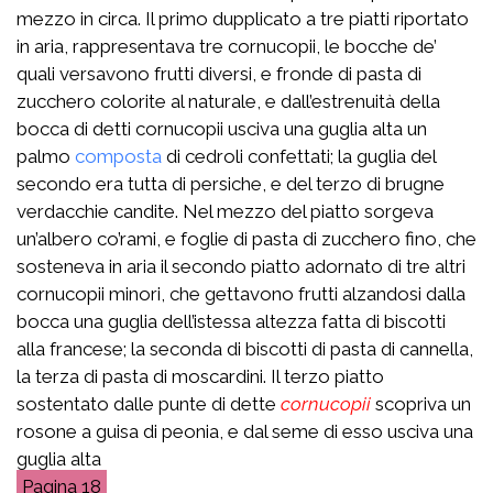
mezzo in circa. Il primo dupplicato a tre piatti riportato
in aria, rappresentava tre cornucopii, le bocche de’
quali versavono frutti diversi, e fronde di pasta di
zucchero colorite al naturale, e dall’estrenuità della
bocca di detti cornucopii usciva una guglia alta un
palmo
composta
di cedroli confettati; la guglia del
secondo era tutta di persiche, e del terzo di brugne
verdacchie candite. Nel mezzo del piatto sorgeva
un’albero co’rami, e foglie di pasta di zucchero fino, che
sosteneva in aria il secondo piatto adornato di tre altri
cornucopii minori, che gettavono frutti alzandosi dalla
bocca una guglia dell’istessa altezza fatta di biscotti
alla francese; la seconda di biscotti di pasta di cannella,
la terza di pasta di moscardini. Il terzo piatto
sostentato dalle punte di dette
cornucopii
scopriva un
rosone a guisa di peonia, e dal seme di esso usciva una
guglia alta
18