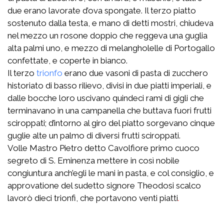
due erano lavorate d’ova spongate. Il terzo piatto
sostenuto dalla testa, e mano di detti mostri, chiudeva
nel mezzo un rosone doppio che reggeva una guglia
alta palmi uno, e mezzo di melangholelle di Portogallo
confettate, e coperte in bianco.
Il terzo
trionfo
erano due vasoni di pasta di zucchero
historiato di basso rilievo, divisi in due piatti imperiali, e
dalle bocche loro uscivano quindeci rami di gigli che
terminavano in una campanella che buttava fuori frutti
sciroppati; d’intorno al giro del piatto sorgevano cinque
guglie alte un palmo di diversi frutti sciroppati.
Volle Mastro Pietro detto Cavolfiore primo cuoco
segreto di S. Eminenza mettere in così nobile
congiuntura anch’egli le mani in pasta, e col consiglio, e
approvatione del sudetto signore Theodosi scalco
lavorò dieci trionfi, che portavono venti piatti
.