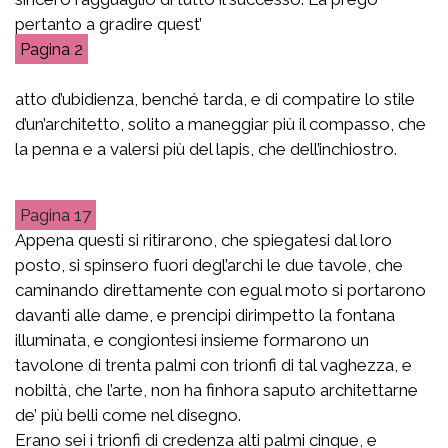
pertanto a gradire quest’
2
atto d’ubidienza, benché tarda, e di compatire lo stile
d’un’architetto, solito a maneggiar più il compasso, che
la penna e a valersi più del lapis, che dell’inchiostro.
17
Appena questi si ritirarono, che spiegatesi dal loro
posto, si spinsero fuori degl’archi le due tavole, che
caminando direttamente con egual moto si portarono
davanti alle dame, e prencipi dirimpetto la fontana
illuminata, e congiontesi insieme formarono un
tavolone di trenta palmi con trionfi di tal vaghezza, e
nobiltà, che l’arte, non ha finhora saputo architettarne
de’ più belli come nel disegno.
Erano sei i trionfi di credenza alti palmi cinque, e