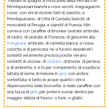
Trebiani di Spagna, e moscatelli della Petraia con
Montepulciani bianchi e rossi vecchi, magnaguerre
rosse, con vini di visciole fatti di claretto, e
Montepulciano, di Città di Castello bianchi, di
moscatelli di Perugia, e claretti di Francia. Altri
correva con caraffine di limonee cedrate ambrate,
di cedro, di cedrate di Fiorenza, di gelsumini alla
frangipane
ambrate, di cannella bianca, e rossa
colorita, e di persicata: né vi furono desiderati i
sorbetti veramente preziosi poiché v’erano
sorbetti di visciole, di
cedrato
, di limone, di persica,
e di ambretta, e vi fu per compimento di soavità la
lattata di seme di melone in
gelo
con ambra
sorbettata
;
e tanto le acque quanto i vini si
dispensavono nelle boccette, e nelle caraffine con
una tazza di
gelo
per potervi vuotar dentro per
maggior delizia di fresco, o l’une, o gl’altri.