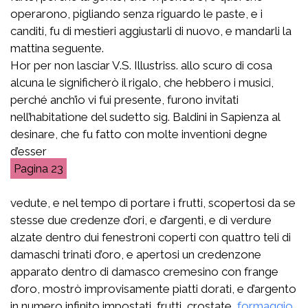
operarono, pigliando senza riguardo le paste, e i
canditi, fu di mestieri aggiustarli di nuovo, e mandarli la
mattina seguente.
Hor per non lasciar V.S. Illustriss. allo scuro di cosa
alcuna le significherò il rigalo, che hebbero i musici,
perché anch’io vi fui presente, furono invitati
nell’habitatione del sudetto sig. Baldini in Sapienza al
desinare, che fu fatto con molte inventioni degne
d’esser
23
vedute, e nel tempo di portare i frutti, scopertosi da se
stesse due credenze d’ori, e d’argenti, e di verdure
alzate dentro dui fenestroni coperti con quattro teli di
damaschi trinati d’oro, e apertosi un credenzone
apparato dentro di damasco cremesino con frange
d’oro, mostrò improvisamente piatti dorati, e d’argento
in numero infinito impostati, frutti, crostate,
formaggio
,