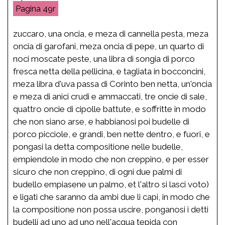
49r
zuccaro, una oncia, e meza di cannella pesta, meza
oncia di garofani, meza oncia di pepe, un quarto di
noci moscate peste, una libra di songia di porco
fresca netta della pellicina, e tagliata in bocconcini,
meza libra d'uva passa di Corinto ben netta, un'oncia
e meza di anici crudi e ammaccati, tre oncie di sale,
quattro oncie di cipolle battute, e soffritte in modo
che non siano arse, e habbianosi poi budelle di
porco picciole, e grandi, ben nette dentro, e fuori, e
pongasi la detta compositione nelle budelle,
empiendole in modo che non creppino, e per esser
sicuro che non creppino, di ogni due palmi di
budello empiasene un palmo, et l'altro si lasci voto)
e ligati che saranno da ambi due li capi, in modo che
la compositione non possa uscire, ponganosi i detti
budelli ad uno ad uno nell'acqua tepida con