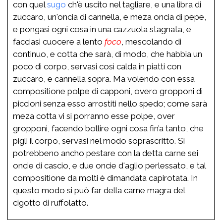
con quel
sugo
ch'è uscito nel tagliare, e una libra di
zuccaro, un'oncia di cannella, e meza oncia di pepe,
e pongasi ogni cosa in una cazzuola stagnata, e
facciasi cuocere a lento
foco
, mescolando di
continuo, e cotta che sarà, di modo, che habbia un
poco di corpo, servasi così calda in piatti con
zuccaro, e cannella sopra. Ma volendo con essa
compositione polpe di capponi, overo gropponi di
piccioni senza esso arrostiti nello spedo; come sarà
meza cotta vi si porranno esse polpe, over
gropponi, facendo bollire ogni cosa fin’a tanto, che
pigli il corpo, servasi nel modo soprascritto. Si
potrebbeno ancho pestare con la detta carne sei
oncie di cascio, e due oncie d'aglio perlessato, e tal
compositione da molti è dimandata capirotata. In
questo modo si può far della carne magra del
cigotto di ruffolatto.