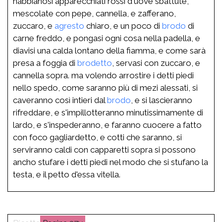
habbianosi apparecchiati rossi d'uove sbattute,
mescolate con pepe, cannella, e zafferano,
zuccaro, e
agresto
chiaro, e un poco di
brodo
di
carne freddo, e pongasi ogni cosa nella padella, e
diavisi una calda lontano della fiamma, e come sarà
presa a foggia di
brodetto
, servasi con zuccaro, e
cannella sopra. ma volendo arrostire i detti piedi
nello spedo, come saranno più di mezi alessati, si
caveranno così intieri dal
brodo
, e si lascieranno
rifreddare, e s'impillotteranno minutissimamente di
lardo, e s'inspederanno, e faranno cuocere a fatto
con foco gagliardetto, e cotti che saranno, si
serviranno caldi con capparetti sopra si possono
ancho stufare i detti piedi nel modo che si stufano la
testa, e il petto d'essa vitella.