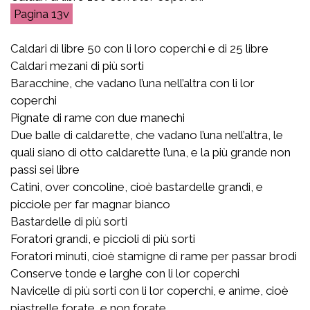
13v
Caldari di libre 50 con li loro coperchi e di 25 libre
Caldari mezani di più sorti
Baracchine, che vadano l’una nell’altra con li lor
coperchi
Pignate di rame con due manechi
Due balle di caldarette, che vadano l’una nell’altra, le
quali siano di otto caldarette l’una, e la più grande non
passi sei libre
Catini, over concoline, cioè bastardelle grandi, e
picciole per far magnar bianco
Bastardelle di più sorti
Foratori grandi, e piccioli di più sorti
Foratori minuti, cioè stamigne di rame per passar brodi
Conserve tonde e larghe con li lor coperchi
Navicelle di più sorti con li lor coperchi, e anime, cioè
piastrelle forate, e non forate