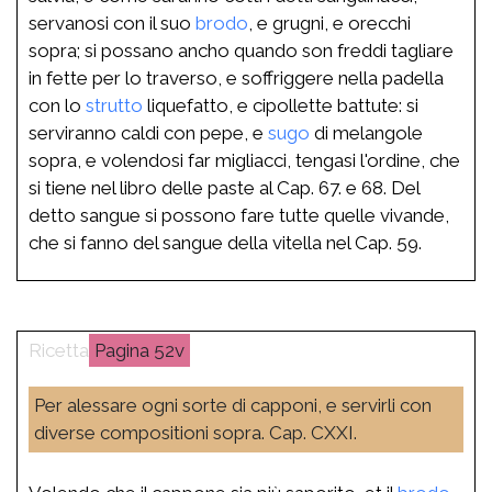
servanosi con il suo
brodo
, e grugni, e orecchi
sopra; si possano ancho quando son freddi tagliare
in fette per lo traverso, e soffriggere nella padella
con lo
strutto
liquefatto, e cipollette battute: si
serviranno caldi con pepe, e
sugo
di melangole
sopra, e volendosi far migliacci, tengasi l'ordine, che
si tiene nel libro delle paste al Cap. 67. e 68. Del
detto sangue si possono fare tutte quelle vivande,
che si fanno del sangue della vitella nel Cap. 59.
52v
Per alessare ogni sorte di capponi, e servirli con
diverse compositioni sopra. Cap. CXXI.