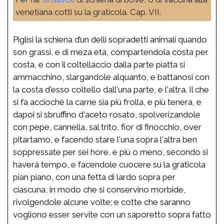
venetiana cotti su la graticola. Cap. VII.
Piglisi la schiena d’un delli sopradetti animali quando
son grassi, e di meza età, compartendola costa per
costa, e con il coltellaccio dalla parte piatta si
ammacchino, slargandole alquanto, e battanosi con
la costa d'esso coltello dall'una parte, e l'altra. Il che
si fa accioché la carne sia più frolla, e più tenera, e
dapoi si sbruffino d'aceto rosato, spolverizandole
con pepe, cannella, sal trito, fior di finocchio, over
pitartamo, e facendo stare l'una sopra l'altra ben
soppressate per sei hore, e più o meno, secondo si
haverà tempo, e facendole cuocere su la graticola
pian piano, con una fetta di lardo sopra per
ciascuna, in modo che si conservino morbide,
rivolgendole alcune volte; e cotte che saranno
vogliono esser servite con un saporetto sopra fatto