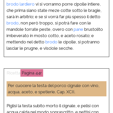
brodo
lardiero
vi si vorranno porre cipolle intiere,
che prima siano state meze cotte sotto le bragie,
sarà in arbitrio; e se si vorrà far più spesso il detto
brodo
, non però troppo, si potrà fare con le
mandole torrate peste, overo con
pane
brustolito
imbeverato in mosto cotto, e aceto rosato; e
mettendo nel detto
brodo
le cipolle, si potranno
lasciar le prugne, e visciole secche.
44r
Per cuocere la testa del porco cignale con vino,
acqua, aceto, e spetierie. Cap. XCII.
Piglisi la testa subito morto il cignale, e pelisi con
acqua calda nel modo soprascritto, e nettisi con