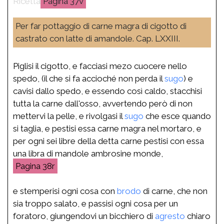
37v
Per far pottaggio di carne magra di cigotto di
castrato con latte di amandole. Cap. LXXIII.
Piglisi il cigotto, e facciasi mezo cuocere nello
spedo, (il che si fa accioché non perda il
sugo
) e
cavisi dallo spedo, e essendo così caldo, stacchisi
tutta la carne dall'osso, avvertendo però di non
mettervi la pelle, e rivolgasi il
sugo
che esce quando
si taglia, e pestisi essa carne magra nel mortaro, e
per ogni sei libre della detta carne pestisi con essa
una libra di mandole ambrosine monde,
38r
e stemperisi ogni cosa con
brodo
di carne, che non
sia troppo salato, e passisi ogni cosa per un
foratoro, giungendovi un bicchiero di
agresto
chiaro