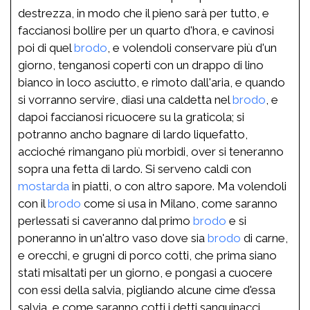
destrezza, in modo che il pieno sarà per tutto, e
faccianosi bollire per un quarto d'hora, e cavinosi
poi di quel
brodo
, e volendoli conservare più d'un
giorno, tenganosi coperti con un drappo di lino
bianco in loco asciutto, e rimoto dall'aria, e quando
si vorranno servire, diasi una caldetta nel
brodo
, e
dapoi faccianosi ricuocere su la graticola; si
potranno ancho bagnare di lardo liquefatto,
accioché rimangano più morbidi, over si teneranno
sopra una fetta di lardo. Si serveno caldi con
mostarda
in piatti, o con altro sapore. Ma volendoli
con il
brodo
come si usa in Milano, come saranno
perlessati si caveranno dal primo
brodo
e si
poneranno in un'altro vaso dove sia
brodo
di carne,
e orecchi, e grugni di porco cotti, che prima siano
stati misaltati per un giorno, e pongasi a cuocere
con essi della salvia, pigliando alcune cime d'essa
salvia, e come saranno cotti i detti sanguinacci,