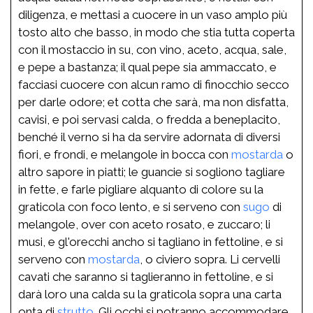
diligenza, e mettasi a cuocere in un vaso amplo più
tosto alto che basso, in modo che stia tutta coperta
con il mostaccio in su, con vino, aceto, acqua, sale,
e pepe a bastanza; il qual pepe sia ammaccato, e
facciasi cuocere con alcun ramo di finocchio secco
per darle odore; et cotta che sarà, ma non disfatta,
cavisi, e poi servasi calda, o fredda a beneplacito,
benché il verno si ha da servire adornata di diversi
fiori, e frondi, e melangole in bocca con
mostarda
o
altro sapore in piatti; le guancie si sogliono tagliare
in fette, e farle pigliare alquanto di colore su la
graticola con foco lento, e si serveno con
sugo
di
melangole, over con aceto rosato, e zuccaro; li
musi, e gl'orecchi ancho si tagliano in fettoline, e si
serveno con
mostarda
, o civiero sopra. Li cervelli
cavati che saranno si taglieranno in fettoline, e si
darà loro una calda su la graticola sopra una carta
onta di
strutto
. Gli occhi si potranno accommodare