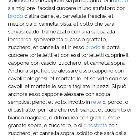
Volendo che il cappone sia più saporito, et il
brodo
sia migliore, facciasi cuocere in uno stufatoro con
brodo
d'altra carne, et cervellate fresche, et
mez'oncia di cannella pista, et cotto che sarà,
servasi caldo, tramezzato con una suppa alla
lombarda, spolverizata di cascio grattato,
zucchero, et cannella, et in esso
brodo
si potrà
cuocere tortelletti, et con essi tortelletti cuoprire il
cappone con cascio, zucchero, et cannella sopra.
Anchora si potrebbe alessare esso cappone con
cavoli bolognesi, et mortatelle, et servirlo con essi
cavoli, et mortatelle sopra tagliate in pezzi. Si può
anchora esso cappone alessare con acqua
semplice, pieno, et voto, involto in
rete
di porco, o
di castratto, per fare che resti bianco, et cuoprirlo di
bianco magnare, o di limonea con grani di mele
granate sopra, e zucchero, o di
ginestrata
con
zucchero, et cannella sopra, sciolto che sarà dalla