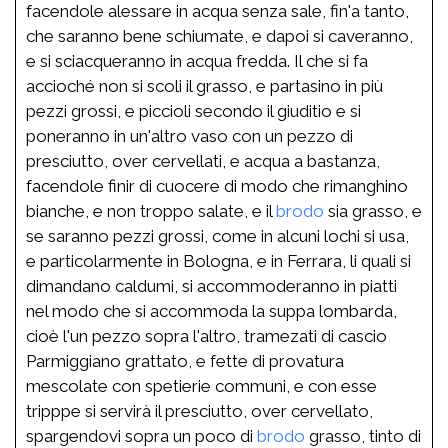
facendole alessare in acqua senza sale, fin'a tanto,
che saranno bene schiumate, e dapoi si caveranno,
e si sciacqueranno in acqua fredda. Il che si fa
accioché non si scoli il grasso, e partasino in più
pezzi grossi, e piccioli secondo il giuditio e si
poneranno in un'altro vaso con un pezzo di
presciutto, over cervellati, e acqua a bastanza,
facendole finir di cuocere di modo che rimanghino
bianche, e non troppo salate, e il
brodo
sia grasso, e
se saranno pezzi grossi, come in alcuni lochi si usa,
e particolarmente in Bologna, e in Ferrara, li quali si
dimandano caldumi, si accommoderanno in piatti
nel modo che si accommoda la suppa lombarda,
cioè l'un pezzo sopra l'altro, tramezati di cascio
Parmiggiano grattato, e fette di provatura
mescolate con spetierie communi, e con esse
tripppe si servirà il presciutto, over cervellato,
spargendovi sopra un poco di
brodo
grasso, tinto di