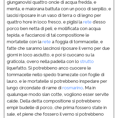
giunganovisi quattro oncie di acqua fredda, e
menta, e maiorana battuta con un poco di serpillo, e
lascisi riposare in un vaso di terra o di legno per
quattro hore in loco fresco, e piglisi la
rete
d'esso
porco ben netta di peli, e mollificata con acqua
tepida, e faccianosi di tal compositione le
mortatelle con la
rete
a foggia di tommacelle, e
fatte che saranno lascinosi riposare il verno per due
giorni in loco asciutto, e poi si cuocano su la
graticola, overo nella padella con lo
strutto
liquefatto. Si potrebbeno anco cuocere le
tommacelle nello spedo tramezate con foglie di
lauro, e le mortatelle si potrebbeno inspedare per
lungo circondate di rame di
rosmarino
. Ma in
qualunque modo sian cotte, vogliono esser servite
calde. Della detta compositione si potrebbeno
empir budelle di porco, che prima fossero state in
sale, et piene che fossero il verno si potrebbeno