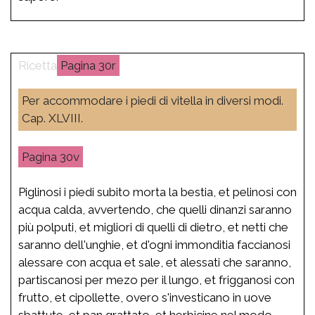
30r
Per accommodare i piedi di vitella in diversi modi.
Cap. XLVIII.
30v
Piglinosi i piedi subito morta la bestia, et pelinosi con
acqua calda, avvertendo, che quelli dinanzi saranno
più polputi, et migliori di quelli di dietro, et netti che
saranno dell'unghie, et d'ogni immonditia faccianosi
alessare con acqua et sale, et alessati che saranno,
partiscanosi per mezo per il lungo, et frigganosi con
frutto, et cipollette, overo s'investicano in uove
sbattute, et pan grattato, et herbicine nel modo,