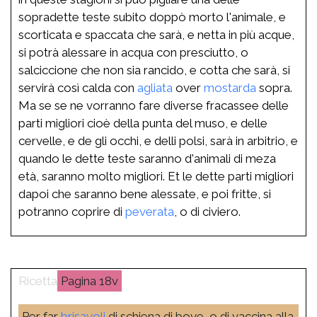
sopradette teste subito doppò morto l'animale, e
scorticata e spaccata che sarà, e netta in più acque,
si potrà alessare in acqua con presciutto, o
salciccione che non sia rancido, e cotta che sarà, si
servirà così calda con
agliata
over
mostarda
sopra.
Ma se se ne vorranno fare diverse fracassee delle
parti migliori cioè della punta del muso, e delle
cervelle, e de gli occhi, e delli polsi, sarà in arbitrio, e
quando le dette teste saranno d'animali di meza
età, saranno molto migliori. Et le dette parti migliori
dapoi che saranno bene alessate, e poi fritte, si
potranno coprire di
peverata
, o di civiero.
18v
Per far
brisavoli
di schiena di bove, o di vaccina alla