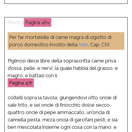
46v
Per far mortatelle di carne magra di cigotto di
porco domestico involto della
rete
. Cap. CIII.
Piglinosi diece libre della soprascritta carne priva
d’ossa, pelle, e nervi, la quale habbia del grasso, e
magro, e battasi con li
47r
coltelli sopra la tavola, giungendovi otto oncie di
sale trito, e sei oncie di finocchio dolce secco,
quattro oncie di pepe ammaccato, un'oncia di
cannella pesta, meza oncia di garofani pesti, e sia
ben mescolata insieme ogni cosa con la mano, e