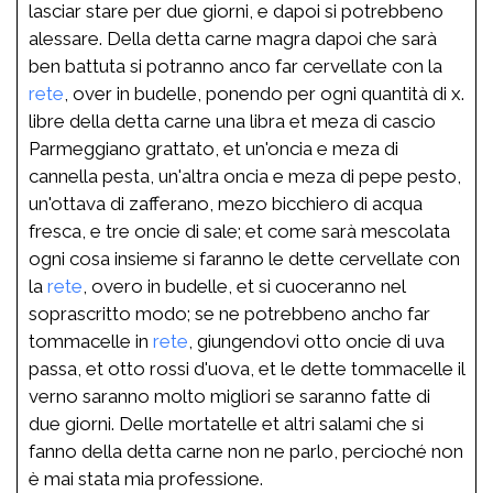
lasciar stare per due giorni, e dapoi si potrebbeno
alessare. Della detta carne magra dapoi che sarà
ben battuta si potranno anco far cervellate con la
rete
, over in budelle, ponendo per ogni quantità di x.
libre della detta carne una libra et meza di cascio
Parmeggiano grattato, et un'oncia e meza di
cannella pesta, un'altra oncia e meza di pepe pesto,
un'ottava di zafferano, mezo bicchiero di acqua
fresca, e tre oncie di sale; et come sarà mescolata
ogni cosa insieme si faranno le dette cervellate con
la
rete
, overo in budelle, et si cuoceranno nel
soprascritto modo; se ne potrebbeno ancho far
tommacelle in
rete
, giungendovi otto oncie di uva
passa, et otto rossi d'uova, et le dette tommacelle il
verno saranno molto migliori se saranno fatte di
due giorni. Delle mortatelle et altri salami che si
fanno della detta carne non ne parlo, percioché non
è mai stata mia professione.