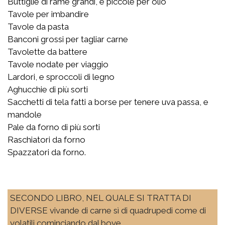
Buttiglie di rame grandi, e piccole per olio
Tavole per imbandire
Tavole da pasta
Banconi grossi per tagliar carne
Tavolette da battere
Tavole nodate per viaggio
Lardori, e sproccoli di legno
Aghucchie di più sorti
Sacchetti di tela fatti a borse per tenere uva passa, e
mandole
Pale da forno di più sorti
Raschiatori da forno
Spazzatori da forno.
SECONDO LIBRO, NEL QUALE SI TRATTA DI
DIVERSE vivande di carne sì di quadrupedi come di
volatili cominciando dal bove.