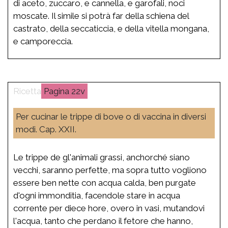
di aceto, zuccaro, e cannella, e garofali, noci
moscate. Il simile si potrà far della schiena del
castrato, della seccaticcia, e della vitella mongana,
e camporeccia.
22v
Per cucinar le trippe di bove o di vaccina in diversi
modi. Cap. XXII.
Le trippe de gl'animali grassi, anchorché siano
vecchi, saranno perfette, ma sopra tutto vogliono
essere ben nette con acqua calda, ben purgate
d'ogni immonditia, facendole stare in acqua
corrente per diece hore, overo in vasi, mutandovi
l'acqua, tanto che perdano il fetore che hanno,