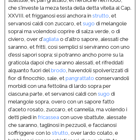
che s'investe la meza testa della detta vitella al Cap.
XXVIII. et frigganosi essi anchora in
strutto
, et
servanosi caldi con zuccaro, et
sugo
di melangole
soprai ma volendosi coprire di salza verde, o di
civiero, over d'
agliata
o d'altro sapore, alessati che
saranno, et fritti, così semplici si serviranno con uno
d'essi sapori sopra; si potranno ancho porre su la
graticola dapoi che saranno alessati, et rifreddati
alquanto fuori del
brodo
, havendoli spolverizzati di
fior di finocchio, sale, et
pangrattato
conservandoli
morbidi con una fettolina di lardo sopra per
ciascuna parte, et servanosi caldi con
sugo
di
melangole sopra, overo con un sapore fatto
d'aceto rosato, zuccaro, et cannella, ma volendo i
detti piedi in
fricassea
con uove sbattute, alessate
che saranno, taglinosi in pezzuoli, e faccianosi
soffriggere con lo
strutto
, over lardo colato, e