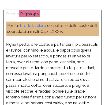
41v
Per far
brodo
lardiero
del petto, e delle coste delli
sopradetti animali. Cap. LXXXV.
Piglisi il petto, o le coste, e partanosi in più pezzuoli,
e lavinosi con vino, e acqua, e dapoi colisi quella
lavatura per lo setaccio, e pongasi in un vaso di
terra, over di rame, con pepe, cannella, noci
moscate peste, lardo, e presciutto tagliato a dadi,
con essa lavatura ponganosi i pezzi delle dette
carni con alcune cime di salvia, e un poco d'uva
passa, mosto cotto, over zuccaro, e prugne, e
visciole secche, e facciasi bollire su le bracie
lontano dalla fiamma con il vaso turato per un'hora,
e meza, e poi servasi così caldo, e se nel detto