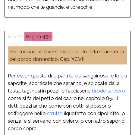
nel modo che le guancie, e l'orecchie.
45v
Per cucinare in diversi modi il collo, e la scannatura
del porco domestico. Cap. XCVII.
Per esser queste due parti le più sanguinose, e le più
saporite, scorticate che saranno, e spiccate dalla
testa, taglinosi in pezzi, e facciasene
brodo
lardiero
come si fa del petto del capro nel capitolo 85. Li
detti pezzi ancho come son cotti, si possono
soffriggere nello
strutto
liquefatto con cipollette, o
senza, e si serveno con civiero, o con altro sapor di
corpo sopra.