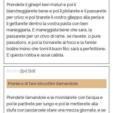
Prendete li ginepri ben maturi e poi li
biancheggiarete bene e poi li pistarete e li passarete
per crivo; e poi tirarete il vostro gileppo alla perla e
li gettarete dentro la vostra pasta con ben
maneggiarla. E maneggiata bene che sarà, la
passarete per un crivo di rame, se n’avete, o pure
passatoro, e poi la tornarete al foco e la farete
bollire insino che torni il buon filo; sarà a perfettione.
E questa robba è assai callida.
|5v| [10]
Maniera di fare biscottini d’amandole
Prendete l’amandole e le mondarete con l’acqua e
poi le partirete per lungo e poi le metterete alla
stufa con lasciarcele stare una mezza giornata, e se