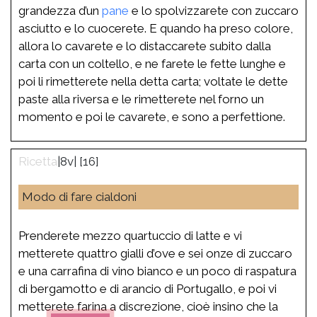
grandezza d’un
pane
e lo spolvizzarete con zuccaro
asciutto e lo cuocerete. E quando ha preso colore,
allora lo cavarete e lo distaccarete subito dalla
carta con un coltello, e ne farete le fette lunghe e
poi li rimetterete nella detta carta; voltate le dette
paste alla riversa e le rimetterete nel forno un
momento e poi le cavarete, e sono a perfettione.
|8v| [16]
Modo di fare cialdoni
Prenderete mezzo quartuccio di latte e vi
metterete quattro gialli d’ove e sei onze di zuccaro
e una carrafina di vino bianco e un poco di raspatura
di bergamotto e di arancio di Portugallo, e poi vi
metterete farina a discrezione, cioè insino che la