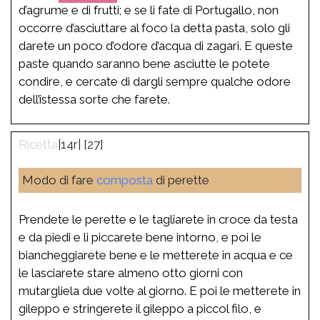
d’agrume e di frutti; e se li fate di Portugallo, non
occorre d’asciuttare al foco la detta pasta, solo gli
darete un poco d’odore d’acqua di zagari. E queste
paste quando saranno bene asciutte le potete
condire, e cercate di dargli sempre qualche odore
dell’istessa sorte che farete.
|14r| [27]
Modo di fare
composta
di perette
Prendete le perette e le tagliarete in croce da testa
e da piedi e li piccarete bene intorno, e poi le
biancheggiarete bene e le metterete in acqua e ce
le lasciarete stare almeno otto giorni con
mutargliela due volte al giorno. E poi le metterete in
gileppo e stringerete il gileppo a piccol filo, e