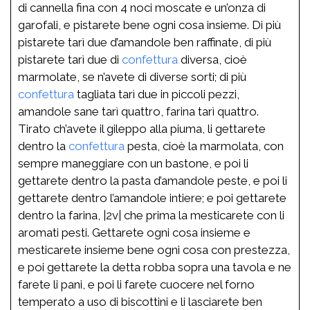
di cannella fina con 4 noci moscate e un’onza di
garofali, e pistarete bene ogni cosa insieme. Di più
pistarete tarì due d’amandole ben raffinate, di più
pistarete tarì due di
confettura
diversa, cioè
marmolate, se n’avete di diverse sorti; di più
confettura
tagliata tarì due in piccoli pezzi,
amandole sane tarì quattro, farina tarì quattro.
Tirato ch’avete il gileppo alla piuma, li gettarete
dentro la
confettura
pesta, cioè la marmolata, con
sempre maneggiare con un bastone, e poi li
gettarete dentro la pasta d’amandole peste, e poi li
gettarete dentro l’amandole intiere; e poi gettarete
dentro la farina, |2v| che prima la mesticarete con li
aromati pesti. Gettarete ogni cosa insieme e
mesticarete insieme bene ogni cosa con prestezza,
e poi gettarete la detta robba sopra una tavola e ne
farete li pani, e poi li farete cuocere nel forno
temperato a uso di biscottini e li lasciarete ben