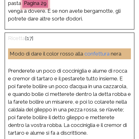
pasta
29
venga a dovere. E se non avete bergamotte, gli
potrete dare altre sorte d’odori.
[17]
Modo di dare il color rosso alla
confettura
nera
Prenderete un poco di cocciniglia e alume di rocca
e cremor di tartaro e il pestarete tutto insieme. E
poi farete bollire un poco d’acqua in una cazzarola,
e quando bolle ci metterete dentro la detta robba e
la farete bollire un misarere, e poi lo colarete nella
caldaia del gileppo in una pezza rossa, se n’avete;
poi farete bollire il detto gileppo e metterete
dentro la vostra robba. La cocciniglia e il cremor di
tartaro e alume si fa a discrittione.