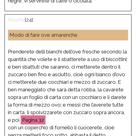
negre, vi servirete di caffè o cicolata.
[24]
Modo di fare ove amarenche
Prenderete delli bianchi dell’ove fresche secondo la
quantità che volete e li sbatterete a uso di biscottini;
e ben sbattuti che saranno, ci metterete dentro il
zuccaro ben fino e asciutto, cioè ogni bianco d’ovo
ci metterete due cocchiari e mezzo di zuccaro. E
ben maneggiato che sarà detta robba, la cavarete
sopra un foglio di carta con un cocchiaro e li darete
la forma di mezzo ovo; e messi che l’averete tutte
in carta, li spolvizzarete con zuccaro sopra ancora,
e poi
32
con un coperchio di fornello li cuocerete, cioè
senza metterli foco sotto, abbasta il detto