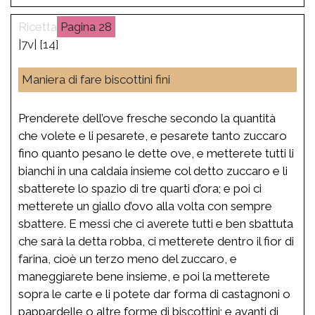
28
|7v| [14]
Maniera di fare biscottini fini
Prenderete dell’ove fresche secondo la quantità
che volete e li pesarete, e pesarete tanto zuccaro
fino quanto pesano le dette ove, e metterete tutti li
bianchi in una caldaia insieme col detto zuccaro e li
sbatterete lo spazio di tre quarti d’ora; e poi ci
metterete un giallo d’ovo alla volta con sempre
sbattere. E messi che ci averete tutti e ben sbattuta
che sarà la detta robba, ci metterete dentro il fior di
farina, cioè un terzo meno del zuccaro, e
maneggiarete bene insieme, e poi la metterete
sopra le carte e li potete dar forma di castagnoni o
pappardelle o altre forme di biscottini; e avanti di