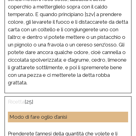
coperchio a metterglielo sopra con il caldo
temperato. E quando principiano |12v| a prendere
colore, gli levarete il fuoco e li distaccarete da detta
carta con un coltello e li congiungerete uno con
l’altro; e dentro vi potete mettere o un pistacchio o
un pignolo o una fravola o un cereso senz’osso. Gli
potete dare ancora qualche odore, cioè cannella o
ciccolata spolverizzata; e d’agrume, cedro, limeone
li grattarete sottilmente, e poi li spremerete bene
con una pezza e ci metterete la detta robba
grattata.
[25]
Modo di fare oglio d’anisi
Prenderete l’annesi della quantità che volete e li