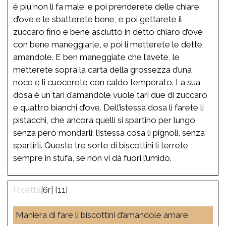
è più non li fa male; e poi prenderete delle chiare
d’ove e le sbatterete bene, e poi gettarete il
zuccaro fino e bene asciutto in detto chiaro d’ove
con bene maneggiarle, e poi li metterete le dette
amandole. E ben maneggiate che l’avete, le
metterete sopra la carta della grossezza d’una
noce e li cuocerete con caldo temperato. La sua
dosa è un tarì d’amandole vuole tarì due di zuccaro
e quattro bianchi d’ove. Dell’istessa dosa li farete li
pistacchi, che ancora quelli si spartino per lungo
senza però mondarli; l’istessa cosa li pignoli, senza
spartirli. Queste tre sorte di biscottini li terrete
sempre in stufa, se non vi dà fuori l’umido.
|6r| [11]
Maniera di fare li biscottini d’amandole amare