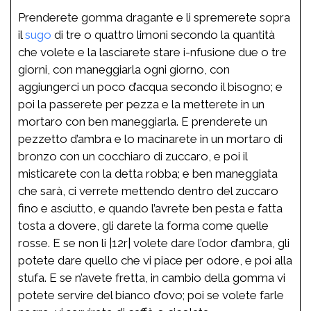
Prenderete gomma dragante e li spremerete sopra
il
sugo
di tre o quattro limoni secondo la quantità
che volete e la lasciarete stare i-nfusione due o tre
giorni, con maneggiarla ogni giorno, con
aggiungerci un poco d’acqua secondo il bisogno; e
poi la passerete per pezza e la metterete in un
mortaro con ben maneggiarla. E prenderete un
pezzetto d’ambra e lo macinarete in un mortaro di
bronzo con un cocchiaro di zuccaro, e poi il
misticarete con la detta robba; e ben maneggiata
che sarà, ci verrete mettendo dentro del zuccaro
fino e asciutto, e quando l’avrete ben pesta e fatta
tosta a dovere, gli darete la forma come quelle
rosse. E se non li |12r| volete dare l’odor d’ambra, gli
potete dare quello che vi piace per odore, e poi alla
stufa. E se n’avete fretta, in cambio della gomma vi
potete servire del bianco d’ovo; poi se volete farle