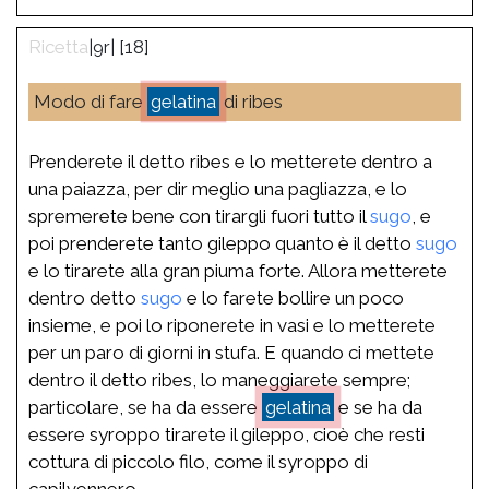
|9r| [18]
Modo di fare
gelatina
di ribes
Prenderete il detto ribes e lo metterete dentro a
una paiazza, per dir meglio una pagliazza, e lo
spremerete bene con tirargli fuori tutto il
sugo
, e
poi prenderete tanto gileppo quanto è il detto
sugo
e lo tirarete alla gran piuma forte. Allora metterete
dentro detto
sugo
e lo farete bollire un poco
insieme, e poi lo riponerete in vasi e lo metterete
per un paro di giorni in stufa. E quando ci mettete
dentro il detto ribes, lo maneggiarete sempre;
particolare, se ha da essere
gelatina
e se ha da
essere syroppo tirarete il gileppo, cioè che resti
cottura di piccolo filo, come il syroppo di
capilvennero.