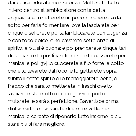
d’angelica odorata mezza onza. Metterete tutto
intiero dentro al lambiccatore con la detta
acquavita, e li metterete un poco di cenere calda
sotto per farla formentare, ove la lasciarete per
cinque o sei ore, e poi la lambiccarete con diligenza
e con foco dolce, e ne cavarete sette onze di
spirito, e più si è buona; e poi prenderete cinque tarì
di zuccaro e lo purificarete bene e lo passarete per
manica, e poi |3v| lo cuocerete a filo forte, e cotto
che è lo levarete dal foco, e lo gettarete sopra
subito il detto spirito e lo maneggiarete bene, e
freddo che sarà lo metterete in fiaschi ove lo
lasciarete stare otto o dieci giorni, e poi lo
mutarete, e sarà a perfettione. S’avertisce prima
d’infiascarlo lo passarete due o tre volte per
manica, e cercate di riponerlo tutto insieme, e più
starà più si farà megliore.