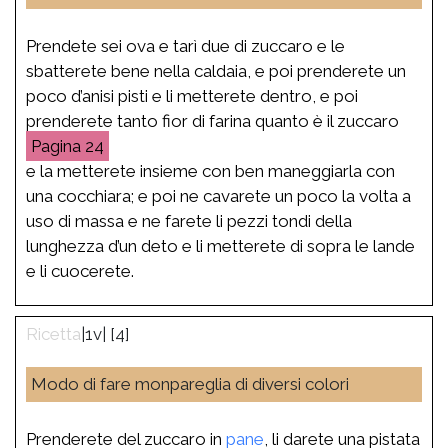
Prendete sei ova e tarì due di zuccaro e le
sbatterete bene nella caldaia, e poi prenderete un
poco d’anisi pisti e li metterete dentro, e poi
prenderete tanto fior di farina quanto è il zuccaro
24
e la metterete insieme con ben maneggiarla con
una cocchiara; e poi ne cavarete un poco la volta a
uso di massa e ne farete li pezzi tondi della
lunghezza d’un deto e li metterete di sopra le lande
e li cuocerete.
|1v| [4]
Modo di fare monpareglia di diversi colori
Prenderete del zuccaro in
pane
, li darete una pistata