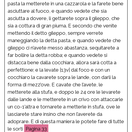
pasta la metterete in una cazzarola e la farete bene
asciuttare al fuoco, e quando vedete che sia
asciutta a dovere, li gettarete sopra il gileppo, che
sia a cottura di gran piuma. E secondo che venite
mettendo il detto gileppo, sempre verrete
maneggiando la detta pasta, e quando vedete che
gileppo ci n’avete messo abastanza, sequitarete a
far bollire la detta robba; e quando vedete si
distacca bene dalla cocchiara, allora sarà cotta a
perfettione; e la levate |13v| dal foco e con un
cocchiaro la cavarete sopra le lande, con darli la
forma di mezz’ove. E cavate che l’avete, le
metterete alla stufa, e doppo le 24 ore le levarete
dalle lande e le metterete in un crivo con attaccarle
un co-1’altra e tornarete a metterle in stufa, ove le
lasciarete stare insino che non l’averete da
adoprare. E di questa maniera le potete fare di tutte
le sorti
33