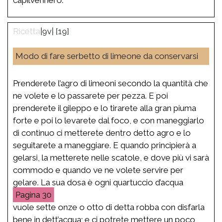
|9v| [19]
Modo di fare serbetto di limeone da conservarsi
Prenderete l’agro di limeoni secondo la quantità che
ne volete e lo passarete per pezza. E poi
prenderete il gileppo e lo tirarete alla gran piuma
forte e poi lo levarete dal foco, e con maneggiarlo
di continuo ci metterete dentro detto agro e lo
seguitarete a maneggiare. E quando principierà a
gelarsi, la metterete nelle scatole, e dove più vi sarà
commodo e quando ve ne volete servire per
gelare. La sua dosa è ogni quartuccio d’acqua
30
vuole sette onze o otto di detta robba con disfarla
bene in dett’acqua; e ci potrete mettere un poco