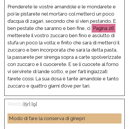
Prenderete le vostre amandole e le mondarete e
poi le pistarete nel mortaro col metterci un poco
d’acqua di zagari, secondo che si vien pestando. E
ben pestate che saranno e ben fine, ci
26
metterete il vostro zuccaro ben fino e asciutto di
stufa un poco la volta; e finito che sarà di metterci il
zuccaro e ben incorporata che sarà la detta pasta,
la passarete per sirenga sopra a carte spolverizzate
con zuccaro e li cuocerete. E se li cuocete al forno
vi servirete di lande sotto, e per farli ingiazzati
farete cossì. La sua dosa è tante amandole e tanto
zuccaro e quattro giarni d’ove per tarì.
|5r| [9]
Modo di fare la conserva di ginepri