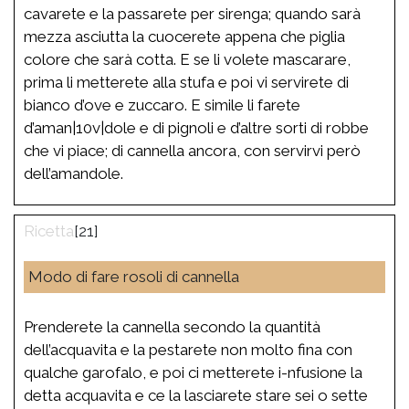
cavarete e la passarete per sirenga; quando sarà
mezza asciutta la cuocerete appena che piglia
colore che sarà cotta. E se li volete mascarare,
prima li metterete alla stufa e poi vi servirete di
bianco d’ove e zuccaro. E simile li farete
d’aman|10v|dole e di pignoli e d’altre sorti di robbe
che vi piace; di cannella ancora, con servirvi però
dell’amandole.
[21]
Modo di fare rosoli di cannella
Prenderete la cannella secondo la quantità
dell’acquavita e la pestarete non molto fina con
qualche garofalo, e poi ci metterete i-nfusione la
detta acquavita e ce la lasciarete stare sei o sette