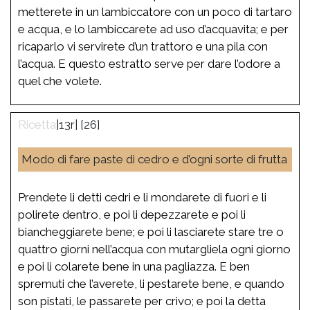
metterete in un lambiccatore con un poco di tartaro
e acqua, e lo lambiccarete ad uso d’acquavita; e per
ricaparlo vi servirete d’un trattoro e una pila con
l’acqua. E questo estratto serve per dare l’odore a
quel che volete.
|13r| [26]
Modo di fare paste di cedro e d’ogni sorte di frutta
Prendete li detti cedri e li mondarete di fuori e li
polirete dentro, e poi li depezzarete e poi li
biancheggiarete bene; e poi li lasciarete stare tre o
quattro giorni nell’acqua con mutargliela ogni giorno
e poi li colarete bene in una pagliazza. E ben
spremuti che l’averete, li pestarete bene, e quando
son pistati, le passarete per crivo; e poi la detta