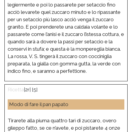
legiermente e poi lo passarete per setaccio fino
acciò levarete quel zuccaro minuto e lo ripassante
per un setaccio più lasco acciò venga il zuccaro
granito. E poi prenderete una caldaia volante e lo
passarete come l’anisi e il zuccaro l’istessa cottura, e
quando sarà a dovere la passi per setaccio e la
conservi in stufa; e questa è la monpereglia bianca.
La rossa, V. S. tingerà il zuccaro con cocciniglia
preparata, la gialla con gomma gutta, la verde con
indico fino, e saranno a perfettione.
|2r| [5]
Modo di fare il pan papato
Tirarete alla piuma quattro tarì di zuccaro, overo
gileppo fatto, se ce n’avete, e poi pistarete 4 onze