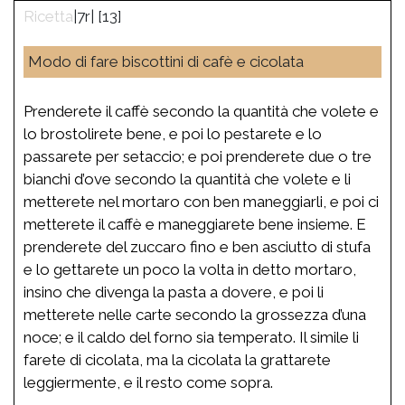
|7r| [13]
Modo di fare biscottini di cafè e cicolata
Prenderete il caffè secondo la quantità che volete e
lo brostolirete bene, e poi lo pestarete e lo
passarete per setaccio; e poi prenderete due o tre
bianchi d’ove secondo la quantità che volete e li
metterete nel mortaro con ben maneggiarli, e poi ci
metterete il caffè e maneggiarete bene insieme. E
prenderete del zuccaro fino e ben asciutto di stufa
e lo gettarete un poco la volta in detto mortaro,
insino che divenga la pasta a dovere, e poi li
metterete nelle carte secondo la grossezza d’una
noce; e il caldo del forno sia temperato. Il simile li
farete di cicolata, ma la cicolata la grattarete
leggiermente, e il resto come sopra.