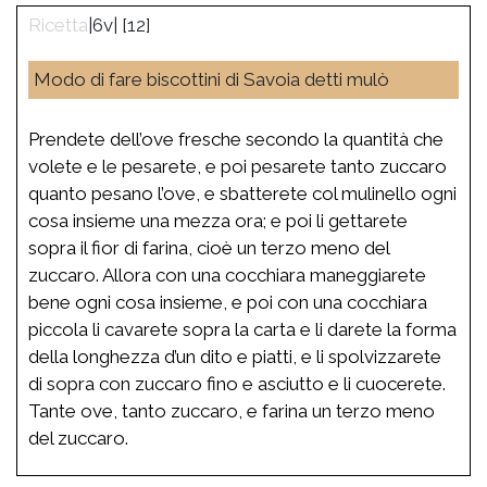
|6v| [12]
Modo di fare biscottini di Savoia detti mulò
Prendete dell’ove fresche secondo la quantità che
volete e le pesarete, e poi pesarete tanto zuccaro
quanto pesano l’ove, e sbatterete col mulinello ogni
cosa insieme una mezza ora; e poi li gettarete
sopra il fior di farina, cioè un terzo meno del
zuccaro. Allora con una cocchiara maneggiarete
bene ogni cosa insieme, e poi con una cocchiara
piccola li cavarete sopra la carta e li darete la forma
della longhezza d’un dito e piatti, e li spolvizzarete
di sopra con zuccaro fino e asciutto e li cuocerete.
Tante ove, tanto zuccaro, e farina un terzo meno
del zuccaro.