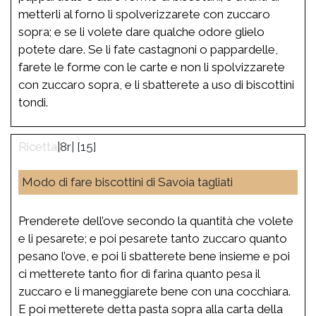
metterli al forno li spolverizzarete con zuccaro
sopra; e se li volete dare qualche odore glielo
potete dare. Se li fate castagnoni o pappardelle,
farete le forme con le carte e non li spolvizzarete
con zuccaro sopra, e li sbatterete a uso di biscottini
tondi.
|8r| [15]
Modo di fare biscottini di Savoia tagliati
Prenderete dell’ove secondo la quantità che volete
e li pesarete; e poi pesarete tanto zuccaro quanto
pesano l’ove, e poi li sbatterete bene insieme e poi
ci metterete tanto fior di farina quanto pesa il
zuccaro e li maneggiarete bene con una cocchiara.
E poi metterete detta pasta sopra alla carta della