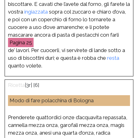
biscottare. E cavati che l’avete dal forno, gli farete la
vostra
ingiazzata
sopra col zuccaro e chiaro d’ova,
e poi con un coperchio di forno lo tornarete a
cuocere a uso d’ove amarenche; e li potete
mascarare ancora di pasta di pestacchi con farli
25
de’ lavori. Per cuocerli, vi servirete di lande sotto a
uso di biscottini duri; e questa è robba che
resta
quanto volete.
|3r| [6]
Modo di fare polacchina di Bologna
Prenderete quattordici onze d’acquavita repassata,
cannella mezza onza, garofali mezza onza, magis
mezza onza, anesi una quarta d’onza, radica