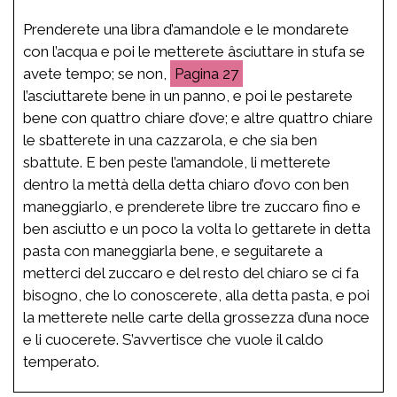
Prenderete una libra d’amandole e le mondarete
con l’acqua e poi le metterete âsciuttare in stufa se
avete tempo; se non,
27
l’asciuttarete bene in un panno, e poi le pestarete
bene con quattro chiare d’ove; e altre quattro chiare
le sbatterete in una cazzarola, e che sia ben
sbattute. E ben peste l’amandole, li metterete
dentro la mettà della detta chiaro d’ovo con ben
maneggiarlo, e prenderete libre tre zuccaro fino e
ben asciutto e un poco la volta lo gettarete in detta
pasta con maneggiarla bene, e seguitarete a
metterci del zuccaro e del resto del chiaro se ci fa
bisogno, che lo conoscerete, alla detta pasta, e poi
la metterete nelle carte della grossezza d’una noce
e li cuocerete. S’avvertisce che vuole il caldo
temperato.