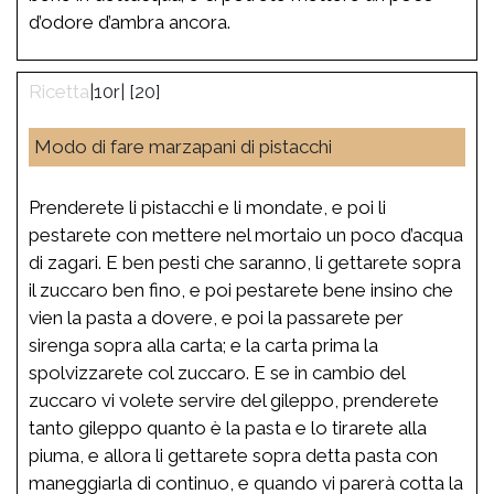
d’odore d’ambra ancora.
|10r| [20]
Modo di fare marzapani di pistacchi
Prenderete li pistacchi e li mondate, e poi li
pestarete con mettere nel mortaio un poco d’acqua
di zagari. E ben pesti che saranno, li gettarete sopra
il zuccaro ben fino, e poi pestarete bene insino che
vien la pasta a dovere, e poi la passarete per
sirenga sopra alla carta; e la carta prima la
spolvizzarete col zuccaro. E se in cambio del
zuccaro vi volete servire del gileppo, prenderete
tanto gileppo quanto è la pasta e lo tirarete alla
piuma, e allora li gettarete sopra detta pasta con
maneggiarla di continuo, e quando vi parerà cotta la