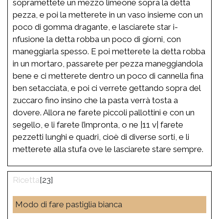
sopramettete un mezzo limeone sopra la detta
pezza, e poi la metterete in un vaso insieme con un
poco di gomma dragante, e lasciarete star i-
nfusione la detta robba un poco di giorni, con
maneggiarla spesso. E poi metterete la detta robba
in un mortaro, passarete per pezza maneggiandola
bene e ci metterete dentro un poco di cannella fina
ben setacciata, e poi ci verrete gettando sopra del
zuccaro fino insino che la pasta verrà tosta a
dovere. Allora ne farete piccoli pallottini e con un
segello, e li farete l’impronta, o ne |11 v| farete
pezzetti lunghi e quadri, cioè di diverse sorti, e li
metterete alla stufa ove le lasciarete stare sempre.
[23]
Modo di fare pastiglia bianca