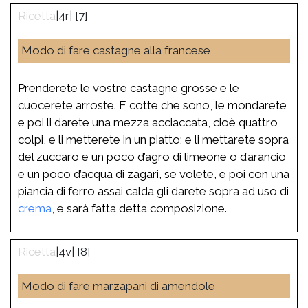
|4r| [7]
Modo di fare castagne alla francese
Prenderete le vostre castagne grosse e le
cuocerete arroste. E cotte che sono, le mondarete
e poi li darete una mezza acciaccata, cioè quattro
colpi, e li metterete in un piatto; e li mettarete sopra
del zuccaro e un poco d’agro di limeone o d’arancio
e un poco d’acqua di zagari, se volete, e poi con una
piancia di ferro assai calda gli darete sopra ad uso di
crema
, e sarà fatta detta composizione.
|4v| [8]
Modo di fare marzapani di amendole