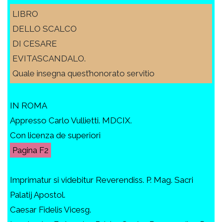
LIBRO
DELLO SCALCO
DI CESARE
EVITASCANDALO.
Quale insegna quest’honorato servitio
IN ROMA
Appresso Carlo Vullietti. MDCIX.
Con licenza de superiori
F2
Imprimatur si videbitur Reverendiss. P. Mag. Sacri
Palatij Apostol.
Caesar Fidelis Vicesg.