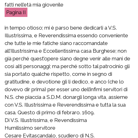
fatti nell’età mia giovenile
II
in tempo otioso; mi è parso bene dedicarli a V.S.
Illustrissima, e Reverendissima essendo conveniente
che tutte le mie fatiche siano raccomandate
all’Illustrissima e Eccellentissima casa Burghese; non
già perché quest’opere siano degne venir alle mani de
così alti personaggi; ma perché sotto tal patrocinio gli
sia portato qualche rispetto, come in segno di
gratitudine, e devotione gli li dedico, e anco (che lo
dovevo dir prima) per esser uno dell’infimi servitori di
N.S. che piaccia a S.D.M. donargli longa vita, assieme
con V.S. Illustrissima e Reverendissima e tutta la sua
casa. Questo dì primo di febraro. 1609.
Di V.S. Illustrissima, e Revendissima
Humilissimo servitore
Cesare Evitascandalo, scudiero di N.S.