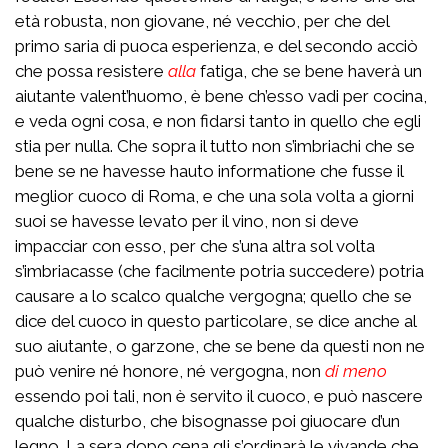
età robusta, non giovane, né vecchio, per che del
primo saria di puoca esperienza, e del secondo acciò
che possa resistere
alla
fatiga, che se bene haverà un
aiutante valent’huomo, è bene ch’esso vadi per cocina,
e veda ogni cosa, e non fidarsi tanto in quello che egli
stia per nulla. Che sopra il tutto non s’imbriachi che se
bene se ne havesse hauto informatione che fusse il
meglior cuoco di Roma, e che una sola volta a giorni
suoi se havesse levato per il vino, non si deve
impacciar con esso, per che s’una altra sol volta
s’imbriacasse (che facilmente potria succedere) potria
causare a lo scalco qualche vergogna; quello che se
dice del cuoco in questo particolare, se dice anche al
suo aiutante, o garzone, che se bene da questi non ne
può venire né honore, né vergogna, non
di meno
essendo poi tali, non è servito il cuoco, e può nascere
qualche disturbo, che bisognasse poi giuocare d’un
legno. La sera dopo cena gli s’ordinarà le vivande che