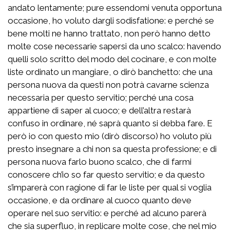
andato lentamente; pure essendomi venuta opportuna
occasione, ho voluto dargli sodisfatione: e perché se
bene molti ne hanno trattato, non però hanno detto
molte cose necessarie sapersi da uno scalco: havendo
quelli solo scritto del modo del cocinare, e con molte
liste ordinato un mangiare, o dirò banchetto: che una
persona nuova da questi non potrà cavarne scienza
necessaria per questo servitio; perché una cosa
appartiene di saper al cuoco; e dell’altra restarà
confuso in ordinare, né saprà quanto si debba fare. E
però io con questo mio (dirò discorso) ho voluto più
presto insegnare a chi non sa questa professione; e di
persona nuova farlo buono scalco, che di farmi
conoscere ch’io so far questo servitio; e da questo
s’imparerà con ragione di far le liste per qual si voglia
occasione, e da ordinare al cuoco quanto deve
operare nel suo servitio: e perché ad alcuno parerà
che sia superfluo, in replicare molte cose, che nel mio