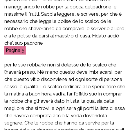
maneggiando le robbe per la bocca del padrone, e
massime li frutti. Sappia leggere, e scrivere, per che è
necessario che legga le polise de lo scalco de le
robbe che s’haveranno da comprare, e scriverle a libro,
e a le polise da darsi al maestro di casa. Fidato acciò
che’l suo padrone
5
per le sue robbarie non si dolesse de lo scalco che
l’haverà preso. Né meno questo deve imbriacarsi, per
che questo vitio disconviene ad ogni sorte di persona,
sesso, e qualità. Lo scalco ordinarà a lo spenditore che
la matina a buon hora vadi a far l’offitio suo in comprar
le robbe che gl’haverà dato in lista, la qual sia della
megliore che si trovi, e ogni sera gli porti la lista di essa
che haverà comprata acciò la veda dovendola
segnare. Che le robbe che hanno da servire per la
bocca del suo signore sia portata da uno sportarolo di