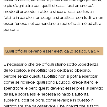
e più d’ogni altra con quelli di casa, farsi amare co’l
modo di proceder, retto, e sincero, usar cortesia in
fatti, e in parole; non sdegnarsi pratticar con tutti, e non
esser furioso nel comandare a suoi officiali, né ad altra
persona.
Quali officiali deveno esser eletti da lo scalco. Cap. V
È necessario che tre officiali stiano sotto l’obedienza
de lo scalco, e nel offitio loro debbano obedirlo,
perché senza questi, tal offitio non si potria esercitar
come se richiede; quali sono il cuoco, credentiero, e
spenditore, e però questi deveno esser presi al servitio
da lui, e sopra essi è necessario habbia autorità
suprema, così de porli, come levarli; e in questo in
particolare s’ha da osservare. Che innanzi che si facci