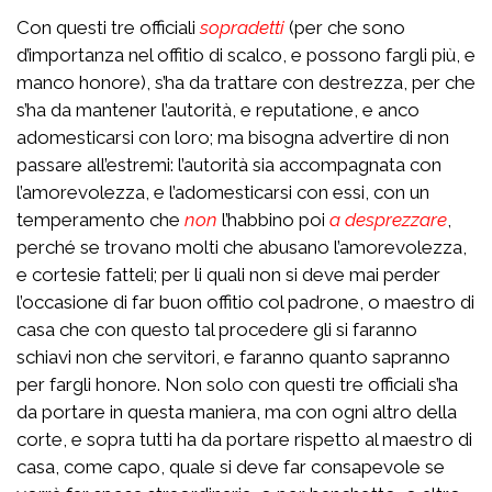
Con questi tre officiali
sopradetti
(per che sono
d’importanza nel offitio di scalco, e possono fargli più, e
manco honore), s’ha da trattare con destrezza, per che
s’ha da mantener l’autorità, e reputatione, e anco
adomesticarsi con loro; ma bisogna advertire di non
passare all’estremi: l’autorità sia accompagnata con
l’amorevolezza, e l’adomesticarsi con essi, con un
temperamento che
non
l’habbino poi
a desprezzare
,
perché se trovano molti che abusano l’amorevolezza,
e cortesie fatteli; per li quali non si deve mai perder
l’occasione di far buon offitio col padrone, o maestro di
casa che con questo tal procedere gli si faranno
schiavi non che servitori, e faranno quanto sapranno
per fargli honore. Non solo con questi tre officiali s’ha
da portare in questa maniera, ma con ogni altro della
corte, e sopra tutti ha da portare rispetto al maestro di
casa, come capo, quale si deve far consapevole se