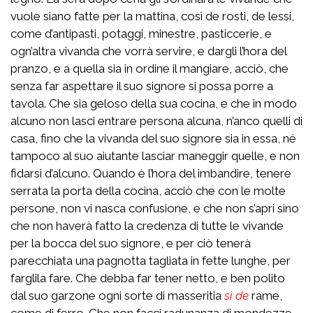
vuole siano fatte per la mattina, così de rosti, de lessi,
come d’antipasti, potaggi, minestre, pasticcerie, e
ogn’altra vivanda che vorrà servire, e dargli l’hora del
pranzo, e a quella sia in ordine il mangiare, acciò, che
senza far aspettare il suo signore si possa porre a
tavola. Che sia geloso della sua cocina, e che in modo
alcuno non lasci entrare persona alcuna, n’anco quelli di
casa, fino che la vivanda del suo signore sia in essa, né
tampoco al suo aiutante lasciar maneggir quelle, e non
fidarsi d’alcuno. Quando è l’hora del imbandire, tenere
serrata la porta della cocina, acciò che con le molte
persone, non vi nasca confusione, e che non s’apri sino
che non haverà fatto la credenza di tutte le vivande
per la bocca del suo signore, e per ciò tenerà
parecchiata una pagnotta tagliata in fette lunghe, per
farglila fare. Che debba far tener netto, e ben polito
dal suo garzone ogni sorte di masseritia
sì de
rame,
come di ferro. Che non facci radunanza di mondezze,