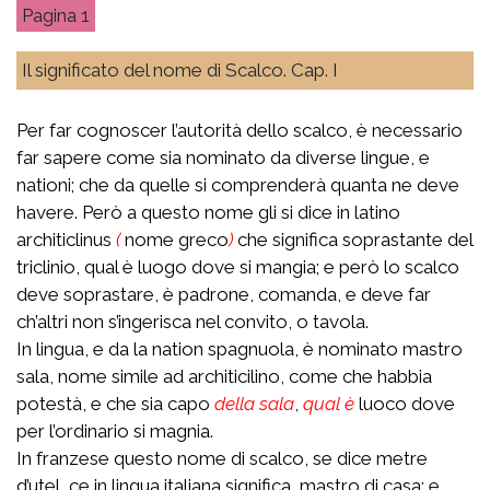
1
Il significato del nome di Scalco. Cар. I
Per far cognoscer l’autorità dello scalco, è necessario
far sapere come sia nominato da diverse lingue, e
nationi; che da quelle si comprenderà quanta ne deve
havere. Però a questo nome gli si dice in latino
architiclinus
(
nome greco
)
che significa soprastante del
triclinio, qual è luogo dove si mangia; e però lo scalco
deve soprastare, è padrone, comanda, e deve far
ch’altri non s’ingerisca nel convito, o tavola.
In lingua, e da la nation spagnuola, è nominato mastro
sala, nome simile ad architicilino, come che habbia
potestà, e che sia capo
della sala
,
qual è
luoco dove
per l’ordinario si magnia.
In franzese questo nome di scalco, se dice metre
d’utel, ce in lingua italiana significa, mastro di casa; e