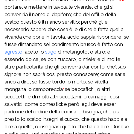
portare, e mettere in tavola le vivande, che gli si
conveniria il nome di dapifero; che del offitio della
scalco questo è il manco servitio: perché gli è
necessario sapere che cosa è, e di che è fatta quella
vivanda che pone in tavola, acciò sappia rispondere, se
fusse dimandato se’l condimento brusco è fatto con
agresto
, aceto, o
sugo
di melangolo, o altro; e
essendo dolce, se con zuccaro, o miele; e di molte
altre particolarità che gli converrà dar conto: che’l suo
signore non saprà così presto conoscere; come saria
anco a dire, se fusse tordo, o merlo; se vitella
mongana, o camporeccia
;
se beccafichi, o altri
uccelletti, e di molti altri uccellami, o carnaggi, così
salvatici, come domestici: e però, egli deve esser
padrone del ordine della cocina, e bisogna, che più
presto lo scalco insegni al cuoco, che questo habbia a
dire a quello, o insegnarli quello che ha da dire. Dunque
quello che vuol esercitar questa honoratissima