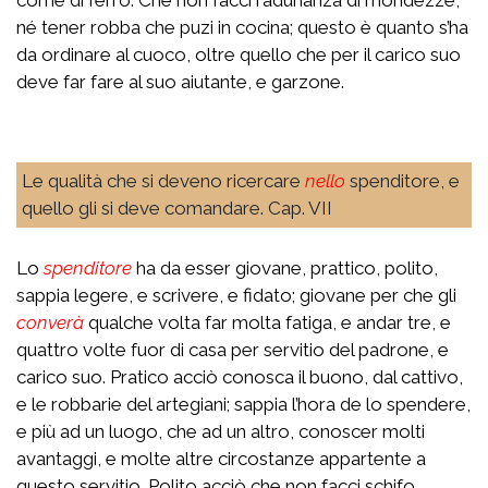
né tener robba che puzi in cocina; questo è quanto s’ha
da ordinare al cuoco, oltre quello che per il carico suo
deve far fare al suo aiutante, e garzone.
Le qualità che si deveno ricercare
nello
spenditore, e
quello gli si deve comandare. Cap. VII
Lo
spenditore
ha da esser giovane, prattico, polito,
sappia legere, e scrivere, e fidato; giovane per che gli
converà
qualche volta far molta fatiga, e andar tre, e
quattro volte fuor di casa per servitio del padrone, e
carico suo. Pratico acciò conosca il buono, dal cattivo,
e le robbarie del artegiani; sappia l’hora de lo spendere,
e più ad un luogo, che ad un altro, conoscer molti
avantaggi, e molte altre circostanze appartente a
questo servitio. Polito acciò che non facci schifo