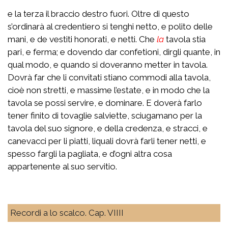
e la terza il braccio destro fuori. Oltre di questo
s’ordinarà al credentiero si tenghi netto, e polito delle
mani, e de vestiti honorati, e netti. Che
la
tavola stia
pari, e ferma; e dovendo dar confetioni, dirgli quante, in
qual modo, e quando si doveranno metter in tavola.
Dovrà far che li convitati stiano commodi alla tavola,
cioè non stretti, e massime l’estate, e in modo che la
tavola se possi servire, e dominare. E doverà farlo
tener finito di tovaglie salviette, sciugamano per la
tavola del suo signore, e della credenza, e stracci, e
canevacci per li piatti, liquali dovrà farli tener netti, e
spesso fargli la pagliata, e d’ogni altra cosa
appartenente al suo servitio.
Recordi a lo scalco. Cap. VIIII