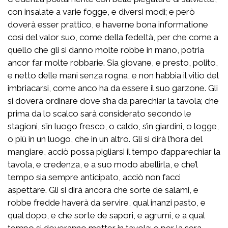
con insalate a varie fogge, e diversi modi; e però
doverà esser prattico, e haverne bona informatione
così del valor suo, come della fedeltà, per che come a
quello che gli si danno molte robbe in mano, potria
ancor far molte robbarie. Sia giovane, e presto, polito,
e netto delle mani senza rogna, e non habbia il vitio del
imbriacarsi, come anco ha da essere il suo garzone. Gli
si doverà ordinare dove s’ha da parechiar la tavola; che
prima da lo scalco sarà considerato secondo le
stagioni, s’in luogo fresco, o caldo, s’in giardini, o logge,
o più in un luogo, che in un altro. Gli si dirà l’hora del
mangiare, acciò possa pigliarsi il tempo d’apparechiar la
tavola, e credenza, e a suo modo abellirla, e che’l
tempo sia sempre anticipato, acciò non facci
aspettare. Gli si dirà ancora che sorte de salami, e
robbe fredde haverà da servire, qual inanzi pasto, e
qual dopo, e che sorte de sapori, e agrumi, e a qual
tempo si doveranno metter in tavola; e per la sera,