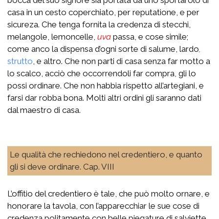
casa in un cesto coperchiato, per reputatione, e per
sicureza. Che tenga fornita la credenza di stecchi,
melangole, lemoncelle,
uva
passa, e cose simile;
come anco la dispensa d’ogni sorte di salume, lardo
,
strutto
, e altro. Che non parti di casa senza far motto a
lo scalco, acciò che occorrendoli far compra, gli lo
possi ordinare. Che non habbia rispetto all’artegiani, e
farsi dar robba bona. Molti altri ordini gli saranno dati
dal maestro di casa.
Le qualità che rechiedono nel credentiero, e quanto
gli si deve ordinare. Cap. VIII
L’offitio del credentiero è tale, che può molto ornare, e
honorare la tavola, con l’apparecchiar le sue cose di
credenza politamente con belle piegature di salviette,