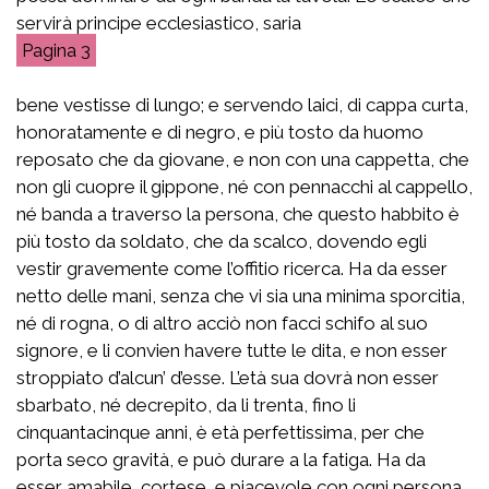
servirà principe ecclesiastico, saria
3
bene vestisse di lungo; e servendo laici, di cappa curta,
honoratamente e di negro, e più tosto da huomo
reposato che da giovane, e non con una cappetta, che
non gli cuopre il gippone, né con pennacchi al cappello,
né banda a traverso la persona, che questo habbito è
più tosto da soldato, che da scalco, dovendo egli
vestir gravemente come l’offitio ricerca. Ha da esser
netto delle mani, senza che vi sia una minima sporcitia,
né di rogna, o di altro acciò non facci schifo al suo
signore, e li convien havere tutte le dita, e non esser
stroppiato d’alcun’ d’esse. L’età sua dovrà non esser
sbarbato, né decrepito, da li trenta, fino li
cinquantacinque anni, è età perfettissima, per che
porta seco gravità, e può durare a la fatiga. Ha da
esser amabile, cortese, e piacevole con ogni persona,