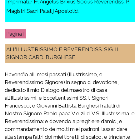
Imprimatur Fr. Angelus Brixius Socius Reverendiss. P.
Magistri Sacri Palatij Apostolici.
I
ALL’ILLUSTRISSIMO E REVERENDISS. SIG. IL
SIGNOR CARD. BURGHESE
Havend’io alli mesi passati (Illustrissimo, e
Reverendissimo Signore) in segno di devotione,
dedicato il mio Dialogo del maestro di casa,
all’Illustrissimi, e Eccellentissimi SS. li Signori
Francesco, e Giovanni Battista Burghesi fratelli di
Nostro Signore Paolo papa V e zii di V.S. Illustrissima, e
Reverendissima: e dovendo a preghiere d’amici, e
commandamento de molti miei padroni, lassar dare
alla stampa l’altri doi miei libretti di scalco, e trinciante,