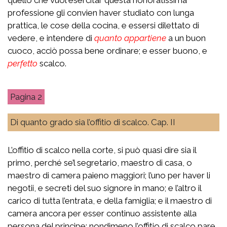
professione gli convien haver studiato con lunga
prattica, le cose della cocina, e essersi dilettato di
vedere, e intendere di
quanto appartiene
a un buon
cuoco, acciò possa bene ordinare; e esser buono, e
perfetto
scalco.
2
Di quanto grado sia l’offitio di scalco. Cap. II
L’offitio di scalco nella corte, si può quasi dire sia il
primo, perché se’l segretario, maestro di casa, o
maestro di camera paieno maggiori; l’uno per haver li
negotii, e secreti del suo signore in mano; e l’altro il
carico di tutta l’entrata, e della famiglia; e il maestro di
camera ancora per esser continuo assistente alla
persona del principe; nondimeno l’offitio di scalco pare