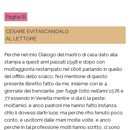
III
CESARE EVITASCANDALO
AL LETTORE
Perché nel mio Dialogo del mastro di casa dato alla
stampa a questi anni passati 1598 e dopo con
molt’aggionta restampato nel 1606 parlando in quello
del offitio dello scalco, feci mentione di questo
presente libretto fatto da me, insieme con le 4
giornate del trenciante, per fuggir l’otio nell’anni 1576 e
77 essendo in Venetia mentre vi durò la peste:
molt’amici, e anco padroni me hanno fatto instanza,
ch’io li dovessi dar’in luce: ma perché n’ho tenuto poco
conto, e uscitomi dalle mani molte volte, e anco
perché in tal professione molti hanno scritto, ci sono