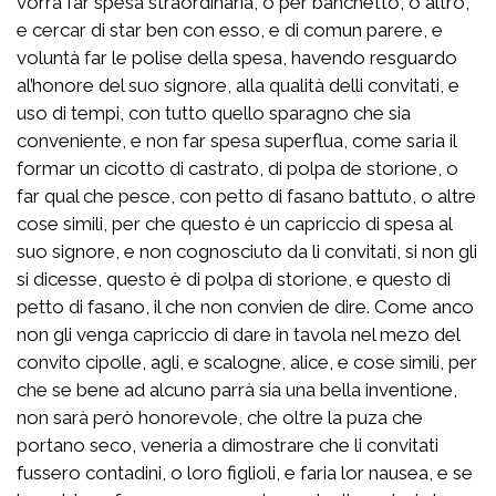
vorrà far spesa straordinaria, o per banchetto, o altro,
e cercar di star ben con esso, e di comun parere, e
voluntà far le polise della spesa, havendo resguardo
al’honore del suo signore, alla qualità delli convitati, e
uso di tempi, con tutto quello sparagno che sia
conveniente, e non far spesa superflua, come saria il
formar un cicotto di castrato, di polpa de storione, o
far qual che pesce, con petto di fasano battuto, o altre
cose simili, per che questo è un capriccio di spesa al
suo signore, e non cognosciuto da li convitati, si non gli
si dicesse, questo è di polpa di storione, e questo di
petto di fasano, il che non convien de dire. Come anco
non gli venga capriccio di dare in tavola nel mezo del
convito cipolle, agli, e scalogne, alice, e cose simili, per
che se bene ad alcuno parrà sia una bella inventione,
non sarà però honorevole, che oltre la puza che
portano seco, veneria a dimostrare che li convitati
fussero contadini, o loro figlioli, e faria lor nausea, e se