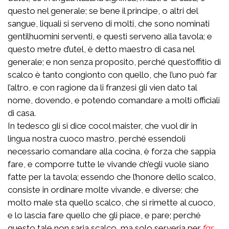
questo nel generale; se bene il principe, o altri del
sangue, liquali si serveno di molti, che sono nominati
gentilhuomini serventi, e questi serveno alla tavola; e
questo metre d’utel, è detto maestro di casa nel
generale; e non senza proposito, perché quest’offitio di
scalco è tanto congionto con quello, che l’uno può far
l’altro, e con ragione da li franzesi gli vien dato tal
nome, dovendo, e potendo comandare a molti officiali
di casa.
In tedesco gli si dice cocol maister, che vuol dir in
lingua nostra cuoco mastro, perché essendoli
necessario comandare alla cocina, è forza che sappia
fare, e comporre tutte le vivande ch’egli vuole siano
fatte per la tavola; essendo che l’honore dello scalco,
consiste in ordinare molte vivande, e diverse; che
molto male sta quello scalco, che si rimette al cuoco,
e lo lascia fare quello che gli piace, e pare; perché
questo tale non saria scalco, ma solo serveria per
far