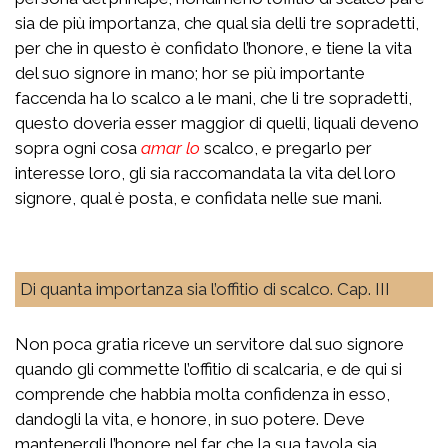
sia de più importanza, che qual sia delli tre sopradetti,
per che in questo è confidato l’honore, e tiene la vita
del suo signore in mano; hor se più importante
faccenda ha lo scalco a le mani, che li tre sopradetti,
questo doveria esser maggior di quelli, liquali deveno
sopra ogni cosa
amar lo
scalco, e pregarlo per
interesse loro, gli sia raccomandata la vita del loro
signore, qual è posta, e confidata nelle sue mani.
Di quanta importanza sia l’offitio di scalco. Cap. III
Non poca gratia riceve un servitore dal suo signore
quando gli commette l’offitio di scalcaria, e de qui si
comprende che habbia molta confidenza in esso,
dandogli la vita, e honore, in suo potere. Deve
mantenergli l’honore nel far che la sua tavola sia