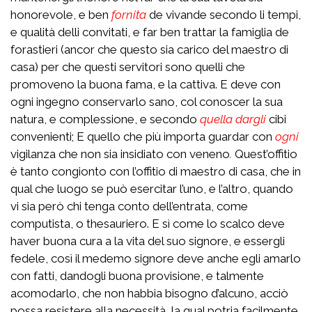
honorevole, e ben
fornita
de vivande secondo li tempi,
e qualità delli convitati, e far ben trattar la famiglia de
forastieri (ancor che questo sia carico del maestro di
casa) per che questi servitori sono quelli che
promoveno la buona fama, e la cattiva. E deve con
ogni ingegno conservarlo sano, col conoscer la sua
natura, e complessione, e secondo
quella dargli
cibi
convenienti; E quello che più importa guardar con
ogni
vigilanza che non sia insidiato con veneno
.
Quest’offitio
è tanto congionto con l’offitio di maestro di casa, che in
qual che luogo se può esercitar l’uno, e l’altro, quando
vi sia però chi tenga conto dell’entrata, come
computista, o thesauriero. E sì come lo scalco deve
haver buona cura a la vita del suo signore, e essergli
fedele, così il medemo signore deve anche egli amarlo
con fatti, dandogli buona provisione, e talmente
acomodarlo, che non habbia bisogno d’alcuno, acciò
possa resistere alla necessità, la qual potria facilmente