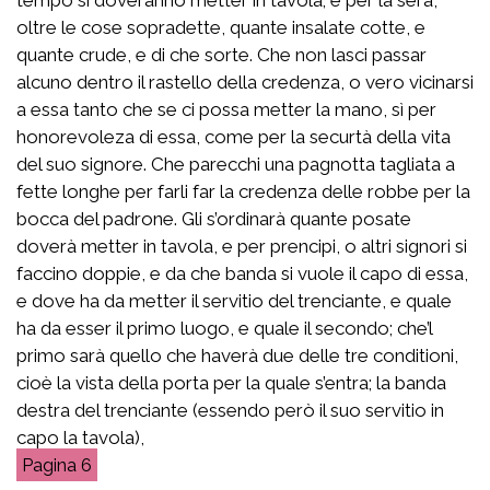
oltre le cose sopradette, quante insalate cotte, e
quante crude, e di che sorte. Che non lasci passar
alcuno dentro il rastello della credenza, o vero vicinarsi
a essa tanto che se ci possa metter la mano, sì per
honorevoleza di essa, come per la securtà della vita
del suo signore. Che parecchi una pagnotta tagliata a
fette longhe per farli far la credenza delle robbe per la
bocca del padrone. Gli s’ordinarà quante posate
doverà metter in tavola, e per prencipi, o altri signori si
faccino doppie, e da che banda si vuole il capo di essa,
e dove ha da metter il servitio del trenciante, e quale
ha da esser il primo luogo, e quale il secondo; che’l
primo sarà quello che haverà due delle tre conditioni,
cioè la vista della porta per la quale s’entra; la banda
destra del trenciante (essendo però il suo servitio in
capo la tavola),
6