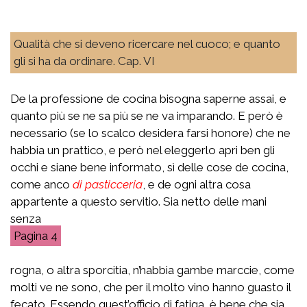
Qualità che si deveno ricercare nel cuoco; e quanto
gli si ha da ordinare. Cap. VI
De la professione de cocina bisogna saperne assai, e
quanto più se ne sa più se ne va imparando. E però è
necessario (se lo scalco desidera farsi honore) che ne
habbia un prattico, e però nel eleggerlo apri ben gli
occhi e siane bene informato, sì delle cose de cocina,
come anco
di pasticceria
, e de ogni altra cosa
appartente a questo servitio. Sia netto delle mani
senza
4
rogna, o altra sporcitia, n’habbia gambe marccie, come
molti ve ne sono, che per il molto vino hanno guasto il
fecato. Essendo quest’officio di fatiga, è bene che sia