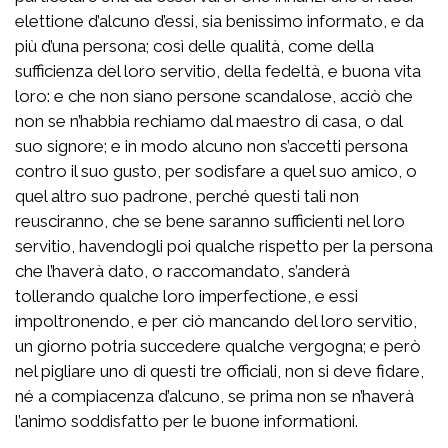
elettione d’alcuno d’essi, sia benissimo informato, e da
più d’una persona; così delle qualità, come della
sufficienza del loro servitio, della fedeltà, e buona vita
loro: e che non siano persone scandalose, acciò che
non se n’habbia rechiamo dal maestro di casa, o dal
suo signore; e in modo alcuno non s’accetti persona
contro il suo gusto, per sodisfare a quel suo amico, o
quel altro suo padrone, perché questi tali non
reusciranno, che se bene saranno sufficienti nel loro
servitio, havendogli poi qualche rispetto per la persona
che l’haverà dato, o raccomandato, s’anderà
tollerando qualche loro imperfectione, e essi
impoltronendo, e per ciò mancando del loro servitio,
un giorno potria succedere qualche vergogna; e però
nel pigliare uno di questi tre officiali, non si deve fidare,
né a compiacenza d’alcuno, se prima non se n’haverà
l’animo soddisfatto per le buone informationi.