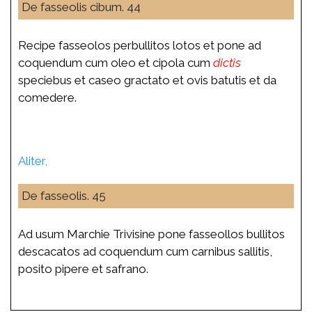
De fasseolis cibum. 44
Recipe fasseolos perbullitos lotos et pone ad
coquendum cum oleo et cipola cum
dictis
speciebus et caseo gractato et ovis batutis et da
comedere.
Aliter,
De fasseolis. 45
Ad usum Marchie Trivisine pone fasseollos bullitos
descacatos ad coquendum cum carnibus sallitis,
posito pipere et safrano.