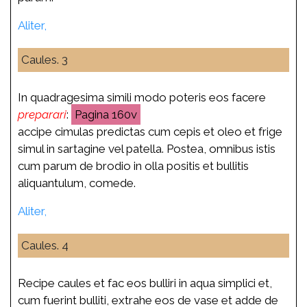
Aliter,
Caules. 3
In quadragesima simili modo poteris eos facere
preparari
:
160v
accipe cimulas predictas cum cepis et oleo et frige
simul in sartagine vel patella. Postea, omnibus istis
cum parum de brodio in olla positis et bullitis
aliquantulum, comede.
Aliter,
Caules. 4
Recipe caules et fac eos bulliri in aqua simplici et,
cum fuerint bulliti, extrahe eos de vase et adde de