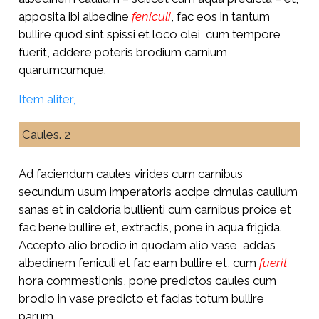
apposita ibi albedine
feniculi
, fac eos in tantum
bullire quod sint spissi et loco olei, cum tempore
fuerit, addere poteris brodium carnium
quarumcumque.
Item aliter,
Caules. 2
Ad faciendum caules virides cum carnibus
secundum usum imperatoris accipe cimulas caulium
sanas et in caldoria bullienti cum carnibus proice et
fac bene bullire et, extractis, pone in aqua frigida.
Accepto alio brodio in quodam alio vase, addas
albedinem feniculi et fac eam bullire et, cum
fuerit
hora commestionis, pone predictos caules cum
brodio in vase predicto et facias totum bullire
parum.