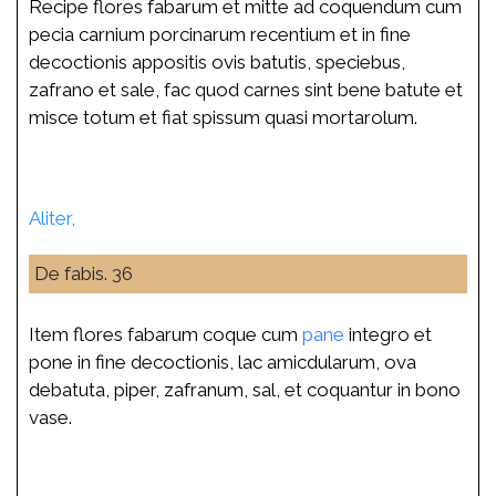
Recipe flores fabarum et mitte ad coquendum cum
pecia carnium porcinarum recentium et in fine
decoctionis appositis ovis batutis, speciebus,
zafrano et sale, fac quod carnes sint bene batute et
misce totum et fiat spissum quasi mortarolum.
Aliter,
De fabis. 36
Item flores fabarum coque cum
pane
integro et
pone in fine decoctionis, lac amicdularum, ova
debatuta, piper, zafranum, sal, et coquantur in bono
vase.