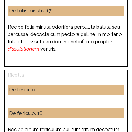
De foliis minutis. 17
Recipe folia minuta odorifera perbullita batuta seu
percussa, decocta cum pectore galline, in mortario
trita et possunt dari domino vel infirmo propter
dissulutionem
ventris.
De feniculo
De feniculo. 18
Recipe album feniculum bullitum tritum decoctum