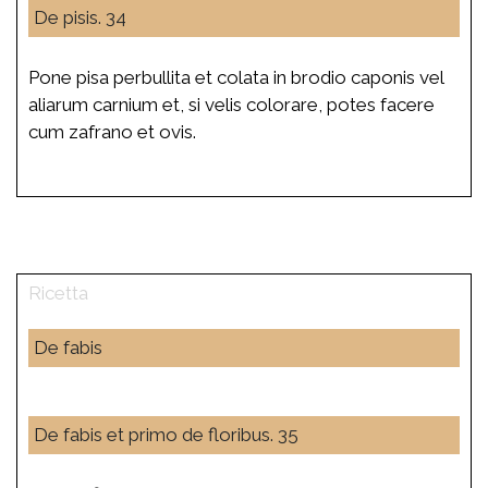
De pisis. 34
Pone pisa perbullita et colata in brodio caponis vel
aliarum carnium et, si velis colorare, potes facere
cum zafrano et ovis.
De fabis
De fabis et primo de floribus. 35