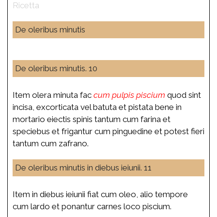
De oleribus minutis
De oleribus minutis. 10
Item olera minuta fac
cum pulpis piscium
quod sint
incisa, excorticata vel batuta et pistata bene in
mortario eiectis spinis tantum cum farina et
speciebus et frigantur cum pinguedine et potest fieri
tantum cum zafrano.
De oleribus minutis in diebus ieiunii. 11
Item in diebus ieiunii fiat cum oleo, alio tempore
cum lardo et ponantur carnes loco piscium.