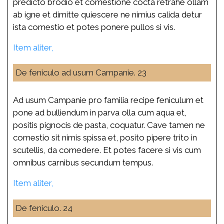
predicto brodio et comestione cocta retrahe ollam
ab igne et dimitte quiescere ne nimius calida detur
ista comestio et potes ponere pullos si vis.
Item aliter,
De feniculo ad usum Campanie. 23
Ad usum Campanie pro familia recipe feniculum et
pone ad bulliendum in parva olla cum aqua et,
positis pignocis de pasta, coquatur. Cave tamen ne
comestio sit nimis spissa et, posito pipere trito in
scutellis, da comedere. Et potes facere si vis cum
omnibus carnibus secundum tempus.
Item aliter,
De feniculo. 24