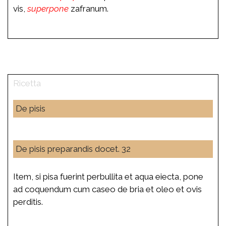
vis,
superpone
zafranum.
De pisis
De pisis preparandis docet. 32
Item, si pisa fuerint perbullita et aqua eiecta, pone
ad coquendum cum caseo de bria et oleo et ovis
perditis.