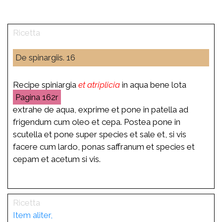
De spinargiis. 16
Recipe spiniargia
et atriplicia
in aqua bene lota
162r
extrahe de aqua, exprime et pone in patella ad
frigendum cum oleo et cepa. Postea pone in
scutella et pone super species et sale et, si vis
facere cum lardo, ponas saffranum et species et
cepam et acetum si vis.
Item aliter,