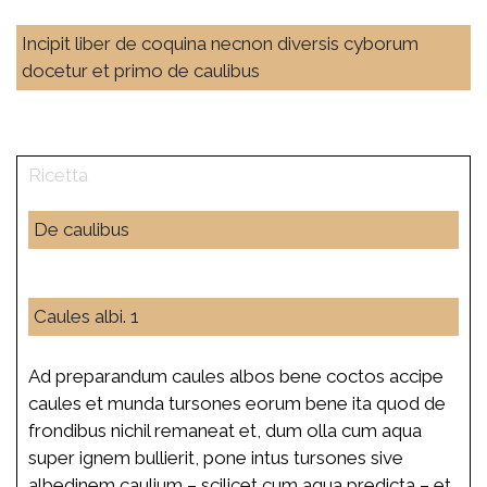
Incipit liber de coquina necnon diversis cyborum
docetur et primo de caulibus
De caulibus
Caules albi. 1
Ad preparandum caules albos bene coctos accipe
caules et munda tursones eorum bene ita quod de
frondibus nichil remaneat et, dum olla cum aqua
super ignem bullierit, pone intus tursones sive
albedinem caulium – scilicet cum aqua predicta – et,