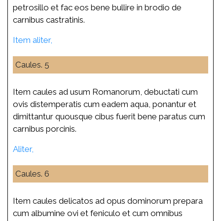
petrosillo et fac eos bene bullire in brodio de
carnibus castratinis.
Item aliter,
Caules. 5
Item caules ad usum Romanorum, debuctati cum
ovis distemperatis cum eadem aqua, ponantur et
dimittantur quousque cibus fuerit bene paratus cum
carnibus porcinis.
Aliter,
Caules. 6
Item caules delicatos ad opus dominorum prepara
cum albumine ovi et feniculo et cum omnibus