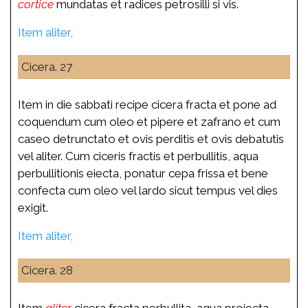
cortice
mundatas et radices petrosilli si vis.
Item aliter,
Cicera. 27
Item in die sabbati recipe cicera fracta et pone ad
coquendum cum oleo et pipere et zafrano et cum
caseo detrunctato et ovis perditis et ovis debatutis
vel aliter. Cum
ciceris
fractis et perbullitis, aqua
perbullitionis eiecta, ponatur cepa frissa et bene
confecta cum oleo vel lardo sicut tempus vel dies
exigit.
Item aliter,
Cicera. 28
Item
aliter
cicera fracta perbullita, aqua proiecta,