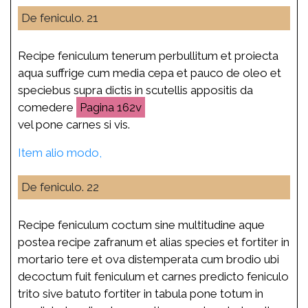
De feniculo. 21
Recipe feniculum tenerum perbullitum et proiecta
aqua suffrige cum media cepa et pauco de oleo et
speciebus supra dictis in scutellis appositis da
comedere
162v
vel pone carnes si vis.
Item alio modo,
De feniculo. 22
Recipe feniculum coctum sine multitudine aque
postea recipe zafranum et alias species et fortiter in
mortario tere et ova distemperata cum brodio ubi
decoctum fuit feniculum et carnes predicto feniculo
trito sive batuto fortiter in tabula pone totum in