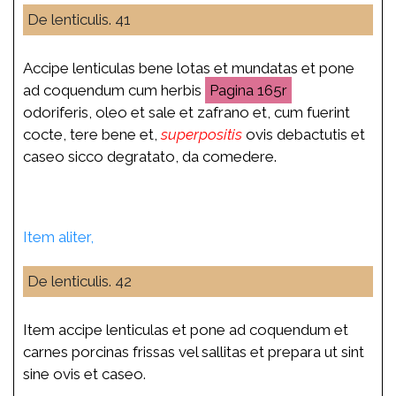
De lenticulis. 41
Accipe lenticulas bene lotas et mundatas et pone
ad coquendum cum herbis
165r
odoriferis, oleo et sale et zafrano et, cum fuerint
cocte, tere bene et,
superpositis
ovis debactutis et
caseo sicco degratato, da comedere.
Item aliter,
De lenticulis. 42
Item accipe lenticulas et pone ad coquendum et
carnes porcinas frissas vel sallitas et prepara ut sint
sine ovis et caseo.