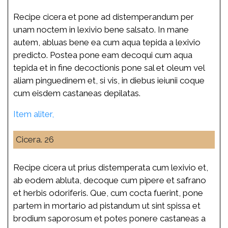
Recipe cicera et pone ad distemperandum per
unam noctem in lexivio bene salsato. In mane
autem, abluas bene ea cum aqua tepida a lexivio
predicto. Postea pone eam decoqui cum aqua
tepida et in fine decoctionis pone sal et oleum vel
aliam pinguedinem et, si vis, in diebus ieiunii coque
cum eisdem castaneas depilatas.
Item aliter,
Cicera. 26
Recipe cicera ut prius distemperata cum lexivio et,
ab eodem abluta, decoque cum pipere et safrano
et herbis odoriferis. Que, cum cocta fuerint, pone
partem in mortario ad pistandum ut sint spissa et
brodium saporosum et potes ponere castaneas a