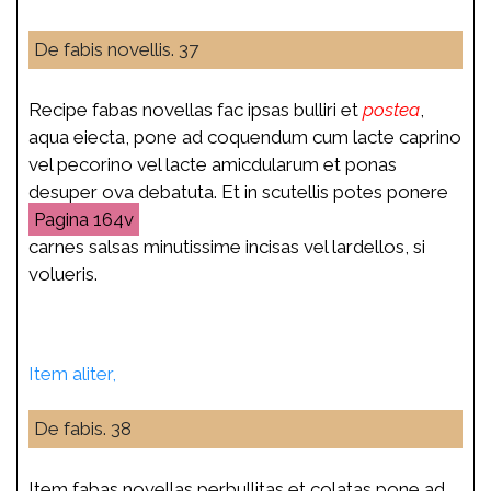
De fabis novellis. 37
Recipe fabas novellas fac ipsas bulliri et
postea
,
aqua eiecta, pone ad coquendum cum lacte caprino
vel pecorino vel lacte amicdularum et ponas
desuper ova debatuta. Et in scutellis potes ponere
164v
carnes salsas minutissime incisas vel lardellos, si
volueris.
Item aliter,
De fabis. 38
Item fabas novellas perbullitas et colatas pone ad