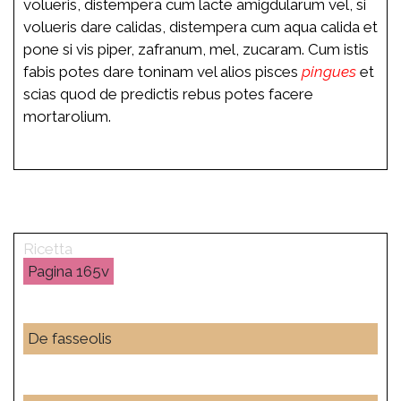
volueris, distempera cum lacte amigdularum vel, si
volueris dare calidas, distempera cum aqua calida et
pone si vis piper, zafranum, mel, zucaram. Cum istis
fabis potes dare toninam vel alios pisces
pingues
et
scias quod de predictis rebus potes facere
mortarolium.
165v
De fasseolis