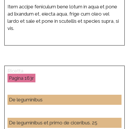
Item accipe feniculum bene lotum in aqua et pone
ad lixandum et, eiecta aqua, frige cum oleo vel
lardo et sale et pone in scutellis et species supra, si
vis.
163r
De leguminibus
De leguminibus et primo de ciceribus. 25