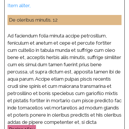
Item aliter,
De oleribus minutis. 12
Ad faciendum folia minuta accipe petrosillum,
feniculum et anetum et cepe et percute fortiter
cum cultello in tabula munda et suffrige cum oleo
bene et, acceptis herbis aliis minutis, suffrige similiter
cum eis simul dum tamen fuerint prius bene
percussa, ut supra dictum est, apposita tamen ibi de
aqua parum. Accipe etiam pulpas piscis recentis
crudi sine spinis et cum maiorana transmarina et
petrosillino et bonis speciebus cum gariofilo mixtis
et pistatis fortiter in mortario cum pisce predicto fac
inde tomacellos vel mortarellos ad modum glandis
et poteris ponere in oleribus predictis et hiis oleribus
addas de pipere competenter et, si dicta