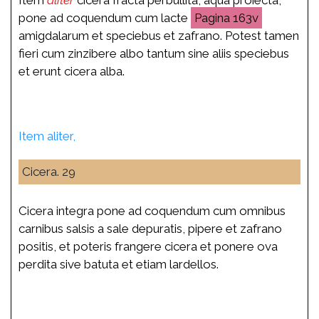
pone ad coquendum cum lacte
163v
amigdalarum et speciebus et zafrano. Potest tamen
fieri cum zinzibere albo tantum sine aliis speciebus
et erunt cicera alba.
Item aliter,
Cicera. 29
Cicera integra pone ad coquendum cum omnibus
carnibus salsis a sale depuratis, pipere et zafrano
positis, et poteris frangere cicera et ponere ova
perdita sive batuta et etiam lardellos.