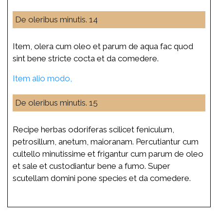
De oleribus minutis. 14
Item, olera cum oleo et parum de aqua fac quod
sint bene stricte cocta et da comedere.
Item alio modo,
De oleribus minutis. 15
Recipe herbas odoriferas scilicet feniculum,
petrosillum, anetum, maioranam. Percutiantur cum
cultello minutissime et frigantur cum parum de oleo
et sale et custodiantur bene a fumo. Super
scutellam domini pone species et da comedere.