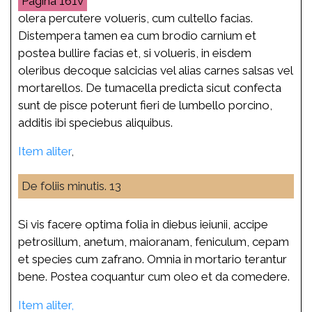
161v
olera percutere volueris, cum cultello facias.
Distempera tamen ea cum brodio carnium et
postea bullire facias et, si volueris, in eisdem
oleribus decoque salcicias vel alias carnes salsas vel
mortarellos. De
tumacella
predicta sicut confecta
sunt de pisce poterunt fieri de lumbello porcino,
additis ibi speciebus aliquibus.
Item aliter
,
De foliis minutis. 13
Si vis facere optima folia in diebus ieiunii, accipe
petrosillum, anetum, maioranam, feniculum, cepam
et species cum zafrano. Omnia in mortario terantur
bene. Postea coquantur cum oleo et da comedere.
Item aliter,