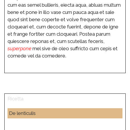
cum eas
semel
bullieris, eiecta aqua, abluas multum
bene et pone in illo vase cum pauca aqua et sale
quod sint bene coperte et volve frequenter cum
cloqueari et, cum decocte fuerint, depone de igne
et frange fortiter cum cloqueari. Postea parum
quiescere reponas et, cum scutellas feceris,
superpone
mel sive de oleo suffricto cum cepis et
comede vel da comedere.
De lenticulis