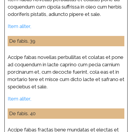
coquendum cum cipola suffrissa in oleo cum herbis
odoriferis pistatis, adiuncto pipere et sale.
Item aliter,
De fabis. 39
Accipe fabas novellas perbullitas et colatas et pone
ad coquendum in lacte caprino cum pecia carnium
porcinarum et, cum decocte fuerint,
cola eas et in
mortario tere
et misce cum dicto lacte et safrano et
speciebus et sale.
Item aliter,
De fabis. 40
Accipe fabas fractas bene mundatas et electas et