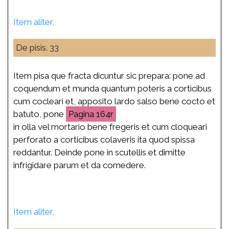
Item aliter,
De pisis. 33
Item pisa que fracta dicuntur sic prepara: pone ad
coquendum et munda quantum poteris a corticibus
cum cocleari et, apposito lardo salso bene cocto et
batuto, pone
164r
in olla vel mortario bene fregeris et cum cloqueari
perforato a corticibus colaveris ita quod spissa
reddantur. Deinde pone in scutellis et dimitte
infrigidare parum et da comedere.
Item aliter,