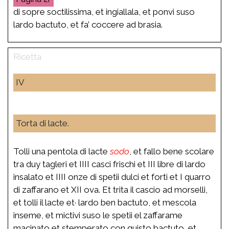
di sopre soctilissima, et ingiallala, et ponvi suso
lardo bactuto, et fa’ coccere ad brasia.
IV
Torta di lacte.
Tolli una pentola di lacte
sodo
, et fallo bene scolare
tra duy tagleri et IIII casci frischi et III libre di lardo
insalato et IIII onze di spetii dulci et forti et I quarro
di zaffarano et XII ova. Et trita il cascio ad morselli,
et tolli il lacte et· lardo ben bactuto, et mescola
inseme, et mictivi suso le spetii el zaffarame
macinato et stemperato con quisto bactuto, et