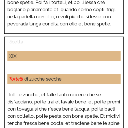
bone spetie. Poi fa’ i tortelli, et poi li lessa ché
boglano pianamente et, quando sonno copti, frigili
ne la padella con olio, o voli più che si lesse con
peverada lunga condita con olio et bone spetie.
XIX
Tortelli
di zucche secche.
Tolli le zucche, et falle tanto cocere che se
disfacciano, poi le trai et lavale bene, et poi le premi
con tovagla sì che n’esca bene l’acqua, poi le bacti
con coltello, poi le pesta con bone spetie. Et mictivi
tencha fresca bene cocta, et tractene bene le spine