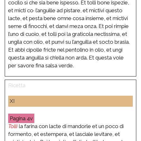
cocilo sì che sia bene ispesso. Et tolli bone ispezie,
et micti co· l’anguille ad pistare, et mictivi questo
lacte, et pesta bene omne cosa insieme, et mictivi
seme di finocchi, et danvi meza onza. Et poi rimpie
l’uno di cuoio, et tolli poi la graticola nectissima, et
ungila con olio, et punvi su l’anguilla et socto brasia.
Et abbi cipolle fricte nel pentolino in olio, et ungi
questa anguilla sì ch’ella non arda. Et questa vole
per savore fina salsa verde.
XI
4v
Tolli
la farina con lacte di mandorle et un poco di
formento, et estempera, et lasciale levitare, et