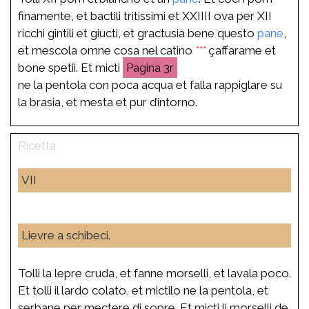
finamente, et bactili tritissimi et XXIIII ova per XII
ricchi gintili et giucti, et gractusia bene questo
pane
,
et mescola omne cosa nel catino
***
çaffarame et
bone spetii. Et micti
3r
ne la pentola con poca acqua et falla rappiglare su
la brasia, et mesta et pur d’intorno.
VII
Lievre a schibeci.
Tolli la lepre cruda, et fanne morselli, et lavala poco.
Et tolli il lardo colato, et mictilo ne la pentola, et
serbane per mectere di sopre. Et micti li morselli de