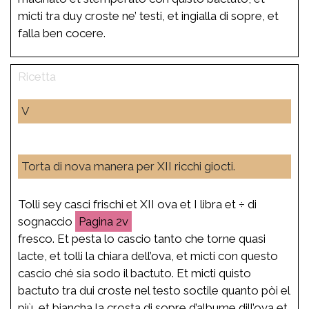
micti tra duy croste ne’ testi, et ingialla di sopre, et
falla ben cocere.
V
Torta di nova manera per XII ricchi giocti.
Tolli sey casci frischi et XII ova et I libra et ÷ di
sognaccio
2v
fresco. Et pesta lo cascio tanto che torne quasi
lacte, et tolli la chiara dell’ova, et micti con questo
cascio ché sia sodo il bactuto. Et micti quisto
bactuto tra dui croste nel testo soctile quanto pòi el
più, et biancha la crosta di sopre d’albume dill’ova et