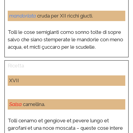
mandorlata
cruda per XII ricchi giucti.
Tolli le cose semiglanti como sonno tolte di sopre
salvo che siano stemperate le mandorle con meno
acqua, et micti çuccaro per le scudelle.
XVII
Salsa
camellina.
Tolli cenamo et gengiove et pevere lungo et
garofani et una noce moscata – queste cose intere