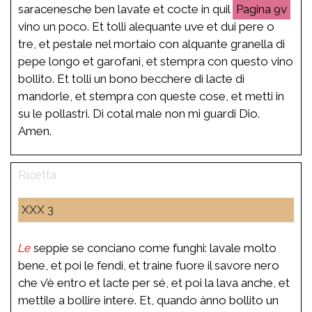
saracenesche ben lavate et cocte in quil
9v
vino un poco. Et tolli alequante uve et dui pere o
tre, et pestale nel mortaio con alquante granella di
pepe longo et garofani, et stempra con questo vino
bollito. Et tolli un bono becchere di lacte di
mandorle, et stempra con queste cose, et metti in
su le pollastri. Di cotal male non mi guardi Dio.
Amen.
XXX 3
Le
seppie se conciano come funghi: lavale molto
bene, et poi le fendi, et traine fuore il savore nero
che v’è entro et lacte per sé, et poi la lava anche, et
mettile a bollire intere. Et, quando ànno bollito un