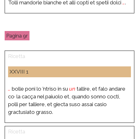
Tolli mandorle bianche et alli copti et spetii dolci
…
.
9r
XXVIII 1
…
bolle poni lo ’ntriso in su
un
tallire, et falo andare
co· la cacça nel paiuolo et, quando sonno cocti,
polli per talliere, et giecta suso assai casio
gractusiato grasso.