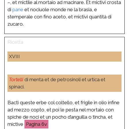
–, et mictile al mortaio ad macinare. Et mictivi crosta
di
pane
et nociuole monde ne la brasia, e
stemperale con fino aceto, et mictivi quantità di
zucaro.
XVIII
Tortelli
di menta et de petrosinoli et urtica et
spinaci.
Bacti queste erbe col coltello, et frigile in olio infine
ad mezzo copto, et poi le pesta nel mortaio con
spiche de noci et un pocho d’anguilla o tincha, et
mictive
6v