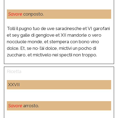
Savore
conposto.
Tolli il pugno tuo de uve saracinesche et VI garofani
et sey galle di gengiove et XII mandorle o vero
nocciuole monde, et stempera con bono vino
dolce. Et, se no· l’ài dolce, mictivi un pocho di
zuccharo, et mictivelo nei spectii non troppo.
XXVII
Savore
arrosto.