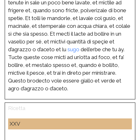
tenute in sale un poco bene lavate, et mictile ad
frigere et, quando sono fricte, polverizale di bone
spetie. Et tolli le mandorle, et lavale col gusio, et
macinale, et stemperale con acqua chiara, et colale
sì che sia spesso. Et mecti il lacte ad bollire in un
vasello per sé, et mictivi quantità di speçie et
d’agrazzo o d’aceto et lu
sugo
dell’erbe che tu ày.
Tucte queste cose micti ad un’otta ad foco, et fa’
bollire, et mestalo spesso et, quando è bollito,
mictive il pesce, et trai in direto per ministrare.
Questo brodecto vole essere giallo et verde et
agro d’agrazzo o d’aceto.
XXV