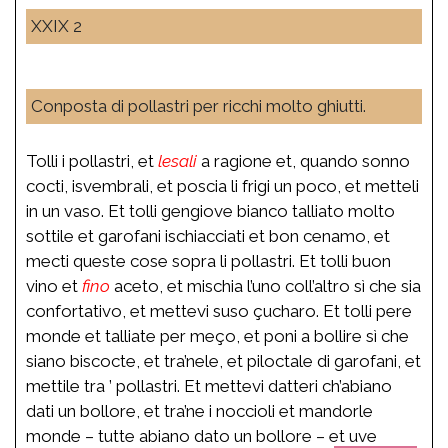
XXIX 2
Conposta di pollastri per ricchi molto ghiutti.
Tolli i pollastri, et
lesali
a ragione et, quando sonno
cocti, isvembrali, et poscia li frigi un poco, et metteli
in un vaso. Et tolli gengiove bianco talliato molto
sottile et garofani ischiacciati et bon cenamo, et
mecti queste cose sopra li pollastri. Et tolli buon
vino et
fino
aceto, et mischia l’uno coll’altro sì che sia
confortativo, et mettevi suso çucharo. Et tolli pere
monde et talliate per meço, et poni a bollire sì che
siano biscocte, et tra’nele, et piloctale di garofani, et
mettile tra ’ pollastri. Et mettevi datteri ch’abiano
dati un bollore, et tra’ne i noccioli et mandorle
monde – tutte abiano dato un bollore – et uve