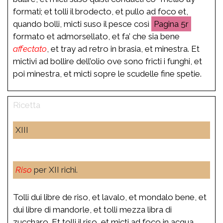
formati; et tolli il brodecto, et pullo ad foco et,
quando bolli, micti suso il pesce così
5r
formato et admorsellato, et fa’ che sia bene
affectato
, et tray ad retro in brasia, et minestra. Et
mictivi ad bollire dell’olio ove sono fricti i funghi, et
poi minestra, et micti sopre le scudelle fine spetie.
XIII
Riso
per XII richi.
Tolli dui libre de riso, et lavalo, et mondalo bene, et
dui libre di mandorle, et tolli mezza libra di
zuccharo. Et tolli il riso, et micti ad foco in acqua