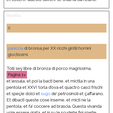
II
paniccia
di bronsa per XX ricchi gintili homini
gioctissimi.
Tolli sey libre di bronza di porco magrissima,
1v
et lessala, et poi la bacti bene, et mictila in una
pentola et XXVI torla d’ova et quactro casci frischi
et speçie dolci et
sugo
de’ petrosinoli et çaffarano.
Et dibacti queste cose inseme, et micti ne la
pentola, et fa’ coccere ad brascia. Questa vivanda
vole essere gialla, et in su le scudelle fini spetie.