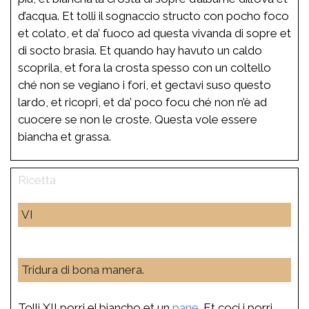
d’acqua. Et tolli il sognaccio structo con pocho foco
et colato, et da’ fuoco ad questa vivanda di sopre et
di socto brasia. Et quando hay havuto un caldo
scoprila, et fora la crosta spesso con un coltello
ché non se vegiano i fori, et gectavi suso questo
lardo, et ricopri, et da’ poco focu ché non n’è ad
cuocere se non le croste. Questa vole essere
biancha et grassa.
VI
Tridura di bona manera.
Tolli XII porri el biancho et un
pane
. Et coci i porri