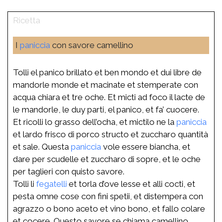
I
paniccia
con savore camellino
Tolli el panico brillato et ben mondo et dui libre de
mandorle monde et macinate et stemperate con
acqua chiara et tre oche. Et micti ad foco il lacte de
le mandorle, le duy parti, el panico, et fa’ cuocere.
Et ricolli lo grasso dell’ocha, et mictilo ne la
paniccia
et lardo frisco di porco structo et zuccharo quantità
et sale. Questa
paniccia
vole essere biancha, et
dare per scudelle et zuccharo di sopre, et le oche
per taglieri con quisto savore.
Tolli li
fegatelli
et torla d’ove lesse et alli cocti, et
pesta omne cose con fini spetii, et distempera con
agrazzo o bono aceto et vino bono, et fallo colare
et cocere. Questo savore se chiama camellino.