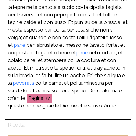
la lepre ne la pentola a suolo co· la cipolla taglata
per traverso et con pepe pisto onza I, et tolli le
teghie calde et poni suso. Et puni su de la brascia, et
mesta espesso pur co· la pentola sì che non si
volga; et quando è ben cocta tolli il figatello lesso
et
pane
ben abrusiato et messo ne l’aceto forte, et
poi pesta el fegatello bene el
pane
nel mortaio, et
colalo bene, et stempera co· la cocitura et con
aceto. Et micti suso le spetie forti, et tray adrieto in
su la brasia, et fa’ bullire un pocho. Fa’ che sia iquale
la
peverata
co· la carne, et poi la minestra per
scudelle, et puni suso bone spetie. Di cotale male
ch’èn te
3v
questo non ne guarde Dio me che scrivo. Amen.