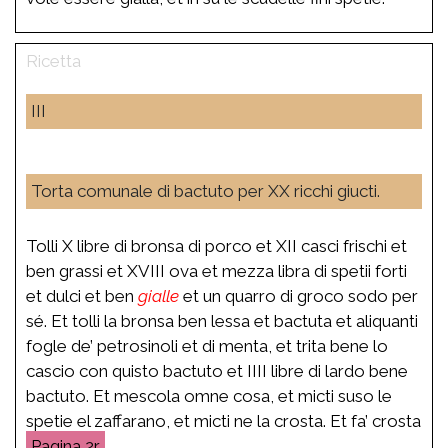
III
Torta comunale di bactuto per XX ricchi giucti.
Tolli X libre di bronsa di porco et XII casci frischi et
ben grassi et XVIII ova et mezza libra di spetii forti
et dulci et ben
gialle
et un quarro di groco sodo per
sé. Et tolli la bronsa ben lessa et bactuta et aliquanti
fogle de’ petrosinoli et di menta, et trita bene lo
cascio con quisto bactuto et IIII libre di lardo bene
bactuto. Et mescola omne cosa, et micti suso le
spetie el zaffarano, et micti ne la crosta. Et fa’ crosta
2r