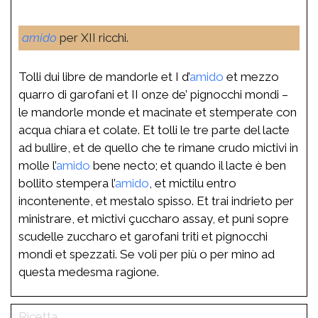
amido
per XII ricchi.
Tolli dui libre de mandorle et I d’
amido
et mezzo
quarro di garofani et II onze de’ pignocchi mondi –
le mandorle monde et macinate et stemperate con
acqua chiara et colate. Et tolli le tre parte del lacte
ad bullire, et de quello che te rimane crudo mictivi in
molle l’
amido
bene necto; et quando il lacte è ben
bollito stempera l’
amido
, et mictilu entro
incontenente, et mestalo spisso. Et trai indrieto per
ministrare, et mictivi çuccharo assay, et puni sopre
scudelle zuccharo et garofani triti et pignocchi
mondi et spezzati. Se voli per più o per mino ad
questa medesma ragione.