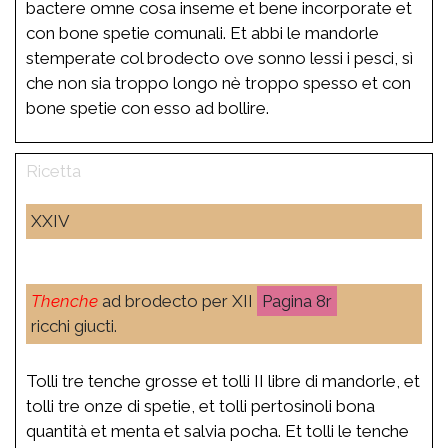
bactere omne cosa inseme et bene incorporate et
con bone spetie comunali. Et abbi le mandorle
stemperate col brodecto ove sonno lessi i pesci, sì
che non sia troppo longo nè troppo spesso et con
bone spetie con esso ad bollire.
XXIV
Thenche
ad brodecto per XII
8r
ricchi giucti.
Tolli tre tenche grosse et tolli II libre di mandorle, et
tolli tre onze di spetie, et tolli pertosinoli bona
quantità et menta et salvia pocha. Et tolli le tenche