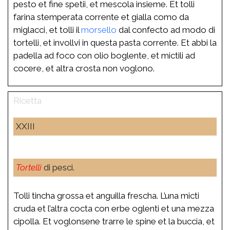
pesto et fine spetii, et mescola insieme. Et tolli
farina stemperata corrente et gialla como da
miglacci, et tolli il
morsello
dal confecto ad modo di
tortelli, et invollvi in questa pasta corrente. Et abbi la
padella ad foco con olio boglente, et mictili ad
cocere, et altra crosta non voglono.
XXIII
Tortelli
di pesci.
Tolli tincha grossa et anguilla frescha. L’una micti
cruda et l’altra cocta con erbe oglenti et una mezza
cipolla. Et voglonsene trarre le spine et la buccia, et