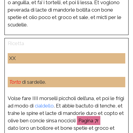
o anguilla, et fa’ i tortelli, et poi li lessa. Et voglono
peverada di lacte di mandorle bollita con bone
spetie et olio poco et groco et sale, et micti per le
scudelle.
XX
Torta
di sardelle.
Volse fare IIII morselli piccholi dell’una, et poi le frigi
ad modo di
cialdello
. Et abbie bactuto di tenche, et
tra’ne le spine et lacte di mandorle duro et copto et
olive ben concie sinsa noccioli
7r
dato loro un bollore et bone spetie et groco et