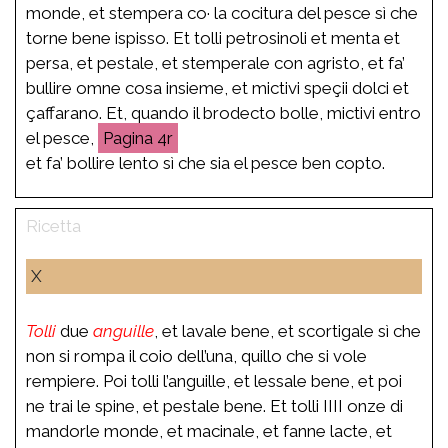
monde, et stempera co· la cocitura del pesce sì che
torne bene ispisso. Et tolli petrosinoli et menta et
persa, et pestale, et stemperale con agristo, et fa’
bullire omne cosa insieme, et mictivi speçii dolci et
çaffarano. Et, quando il brodecto bolle, mictivi entro
el pesce,
4r
et fa’ bollire lento sì che sia el pesce ben copto.
X
Tolli
due
anguille
, et lavale bene, et scortigale sì che
non si rompa il coio dell’una, quillo che si vole
rempiere. Poi tolli l’anguille, et lessale bene, et poi
ne trai le spine, et pestale bene. Et tolli IIII onze di
mandorle monde, et macinale, et fanne lacte, et