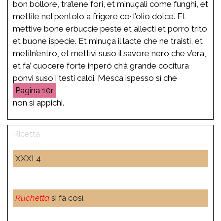
bon bollore, tra’lene fori, et minuçali come funghi, et
mettile nel pentolo a frigere co· l’olio dolce. Et
mettive bone erbuccie peste et allecti et porro trito
et buone ispecie. Et minuça il lacte che ne traisti, et
metiln’entro, et mettivi suso il savore nero che v’era,
et fa’ cuocere forte inperò ch’à grande cocitura
ponvi suso i testi caldi. Mesca ispesso sì che
10r
non si appichi.
XXXI 4
Ruchetta
si fa così.