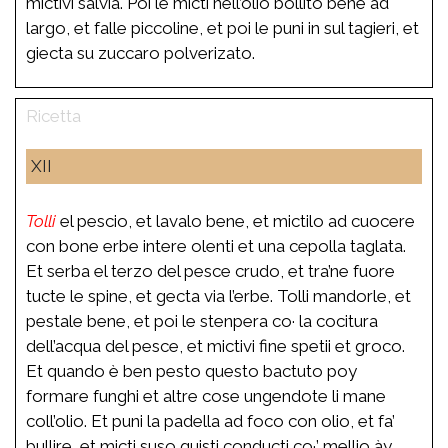
mictivi salvia. Poi le micti nell’olio bollito bene ad
largo, et falle piccoline, et poi le puni in sul tagieri, et
giecta su zuccaro polverizato.
XII
Tolli
el pescio, et lavalo bene, et mictilo ad cuocere
con bone erbe intere olenti et una cepolla taglata.
Et serba el terzo del pesce crudo, et tra’ne fuore
tucte le spine, et gecta via l’erbe. Tolli mandorle, et
pestale bene, et poi le stenpera co· la cocitura
dell’acqua del pesce, et mictivi fine spetii et groco.
Et quando è ben pesto questo bactuto poy
formare funghi et altre cose ungendote li mane
coll’olio. Et puni la padella ad foco con olio, et fa’
bullire, et micti suso quisti conducti co·’ mellio ày