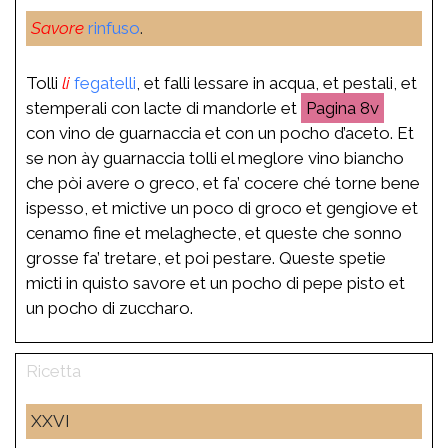
Savore
rinfuso
.
Tolli
li
fegatelli
, et falli lessare in acqua, et pestali, et
stemperali con lacte di mandorle et
8v
con vino de guarnaccia et con un pocho d’aceto. Et
se non ày guarnaccia tolli el meglore vino biancho
che pòi avere o greco, et fa’ cocere ché torne bene
ispesso, et mictive un poco di groco et gengiove et
cenamo fine et melaghecte, et queste che sonno
grosse fa’ tretare, et poi pestare. Queste spetie
micti in quisto savore et un pocho di pepe pisto et
un pocho di zuccharo.
XXVI