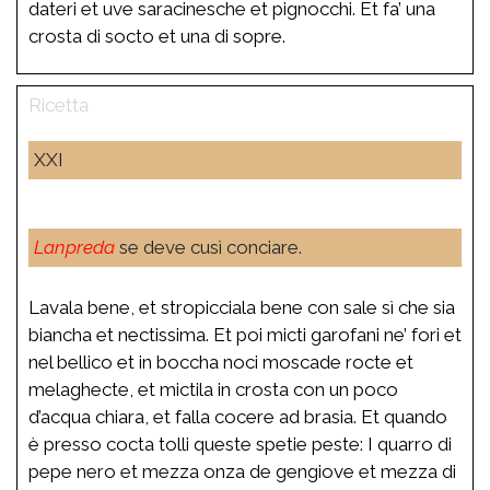
dateri et uve saracinesche et pignocchi. Et fa’ una
crosta di socto et una di sopre.
XXI
Lanpreda
se deve cusì conciare.
Lavala bene, et stropicciala bene con sale sì che sia
biancha et nectissima. Et poi micti garofani ne’ fori et
nel bellico et in boccha noci moscade rocte et
melaghecte, et mictila in crosta con un poco
d’acqua chiara, et falla cocere ad brasia. Et quando
è presso cocta tolli queste spetie peste: I quarro di
pepe nero et mezza onza de gengiove et mezza di