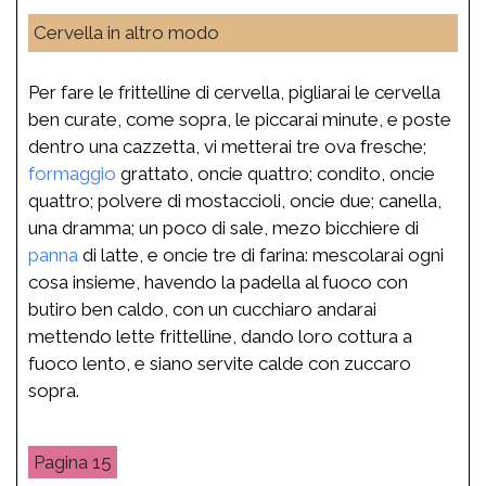
Cervella in altro modo
Per fare le frittelline di cervella, pigliarai le cervella
ben curate, come sopra, le piccarai minute, e poste
dentro una cazzetta, vi metterai tre ova fresche;
formaggio
grattato, oncie quattro; condito, oncie
quattro; polvere di mostaccioli, oncie due; canella,
una dramma; un poco di sale, mezo bicchiere di
panna
di latte, e oncie tre di farina: mescolarai ogni
cosa insieme, havendo la padella al fuoco con
butiro ben caldo, con un cucchiaro andarai
mettendo lette frittelline, dando loro cottura a
fuoco lento, e siano servite calde con zuccaro
sopra.
15