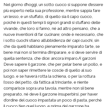
Nel giorno d’hoggi, un sotto cuoco si suppone d’essere
più esperto nella sua professione, mentre sappia fare
un lesso, e un stuffato, di quello sia il capo cuoco,
poiché in questi tempi li signori grandi si stuffano delle
vivande, che loro si fanno, né ad altro pensano, che a
nuove inventioni di far cucinare; onde è necessario, che
i sotto cuochi stiano all’ubbidienza de’ capi cuochi, sin
che da quelli habbiano pienamente imparato l’arte, se
bene mai non si termina d’imparare, e si deve servire di
quella sentenza, che dice: ancora imparo.A’ garzoni
Deve sapere il garzone, che per pelar bene un pollo, e
poi non saper rimettere le coscie di quello al suo
luogo, e se haverà rotta la schiena, o per la rottura
l’osso del petto, dà fattica al trinciante, e niente
comparisce sopra una tavola, mentre non sii bene
preparato, né deve il garzone insuperbirsi, per haver
d’ordine del cuoco impastata un poco di pasta, perché
il cuoco tien quel luogo, e prima del garzone ha