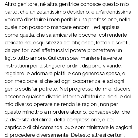
Altro genitore, né altra genitrice conosce questo mio
parto, che un zelantissimo desiderio, e un’ardentissima
volontà d’instruire i men periti in una professione, nella
quale non possono mancare encomii, ed applausi,
come quella, che sa amicarsi le bocche, col renderle
delicate nell’esquisitezza de’ cibi; onde, lettori discreti,
da genitori così affettuosi vi potete promettere un
figlio tutto amore. Qui con soavi maniere haverete
instruttioni per distinguere ordini, disporre vivande,
regalare, e adornare piatti, e con generosa spesa, e
con mediocre; sì che ad ogni occorrenza, e ad ogni
genio sodisfar potrete. Nel progresso de’ miei discorsi
accenno qualche divario intorno all’altrui opinioni, e del
mio diverso operare ne rendo le ragioni, non per
questo m’inoltro a mordere alcuno, consapevole, che
la diversità del clima, della complessione, e del
capriccio di chi comanda, può somministrare le cagioni
di procedere diversamente. Detesto altresì cert’uni,