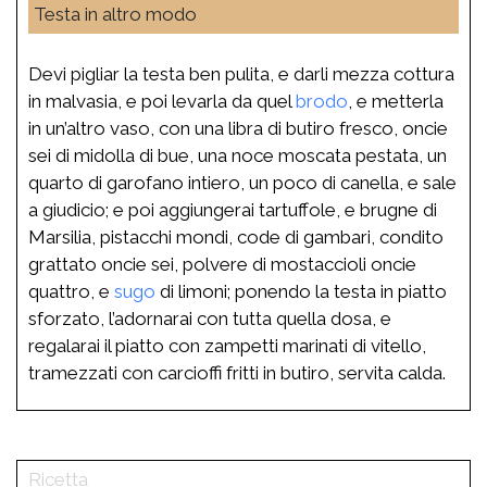
Testa in altro modo
Devi pigliar la testa ben pulita, e darli mezza cottura
in malvasia, e poi levarla da quel
brodo
, e metterla
in un’altro vaso, con una libra di butiro fresco, oncie
sei di midolla di bue, una noce moscata pestata, un
quarto di garofano intiero, un poco di canella, e sale
a giudicio; e poi aggiungerai tartuffole, e brugne di
Marsilia, pistacchi mondi, code di gambari, condito
grattato oncie sei, polvere di mostaccioli oncie
quattro, e
sugo
di limoni; ponendo la testa in piatto
sforzato, l’adornarai con tutta quella dosa, e
regalarai il piatto con zampetti marinati di vitello,
tramezzati con carcioffi fritti in butiro, servita calda.