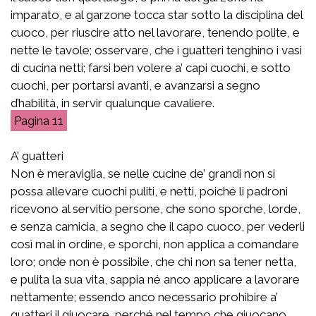
imparato, e al garzone tocca star sotto la disciplina del
cuoco, per riuscire atto nel lavorare, tenendo polite, e
nette le tavole; osservare, che i guatteri tenghino i vasi
di cucina netti; farsi ben volere a’ capi cuochi, e sotto
cuochi, per portarsi avanti, e avanzarsi a segno
d’habilità, in servir qualunque cavaliere.
11
A’ guatteri
Non è meraviglia, se nelle cucine de’ grandi non si
possa allevare cuochi puliti, e netti, poiché li padroni
ricevono al servitio persone, che sono sporche, lorde,
e senza camicia, a segno che il capo cuoco, per vederli
così mal in ordine, e sporchi, non applica a comandare
loro; onde non è possibile, che chi non sa tener netta,
e pulita la sua vita, sappia né anco applicare a lavorare
nettamente; essendo anco necessario prohibire a’
guatteri il giuocare, perché nel tempo che giuocano,