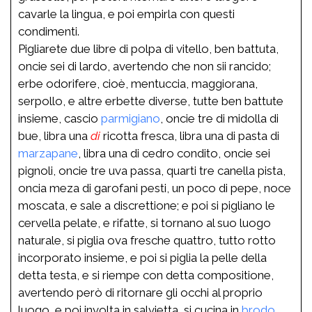
cavarle la lingua, e poi empirla con questi
condimenti.
Pigliarete due libre di polpa di vitello, ben battuta,
oncie sei di lardo, avertendo che non sii rancido;
erbe odorifere, cioè, mentuccia, maggiorana,
serpollo, e altre erbette diverse, tutte ben battute
insieme, cascio
parmigiano
, oncie tre di midolla di
bue, libra una
di
ricotta fresca, libra una di pasta di
marzapane
, libra una di cedro condito, oncie sei
pignoli, oncie tre uva passa, quarti tre canella pista,
oncia meza di garofani pesti, un poco di pepe, noce
moscata, e sale a discrettione; e poi si pigliano le
cervella pelate, e rifatte, si tornano al suo luogo
naturale, si piglia ova fresche quattro, tutto rotto
incorporato insieme, e poi si piglia la pelle della
detta testa, e si riempe con detta compositione,
avertendo però di ritornare gli occhi al proprio
luogo, e poi involta in salvietta, si cucina in
brodo