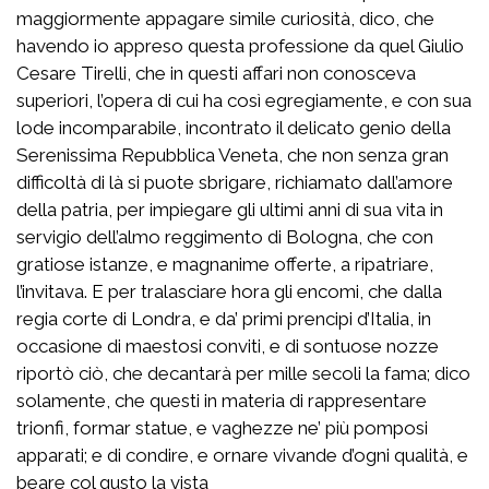
maggiormente appagare simile curiosità, dico, che
havendo io appreso questa professione da quel Giulio
Cesare Tirelli, che in questi affari non conosceva
superiori, l’opera di cui ha così egregiamente, e con sua
lode incomparabile, incontrato il delicato genio della
Serenissima Repubblica Veneta, che non senza gran
difficoltà di là si puote sbrigare, richiamato dall’amore
della patria, per impiegare gli ultimi anni di sua vita in
servigio dell’almo reggimento di Bologna, che con
gratiose istanze, e magnanime offerte, a ripatriare,
l’invitava. E per tralasciare hora gli encomi, che dalla
regia corte di Londra, e da’ primi prencipi d’Italia, in
occasione di maestosi conviti, e di sontuose nozze
riportò ciò, che decantarà per mille secoli la fama; dico
solamente, che questi in materia di rappresentare
trionfi, formar statue, e vaghezze ne’ più pomposi
apparati; e di condire, e ornare vivande d’ogni qualità, e
beare col gusto la vista