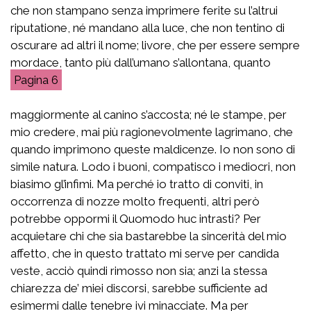
che non stampano senza imprimere ferite su l’altrui
riputatione, né mandano alla luce, che non tentino di
oscurare ad altri il nome; livore, che per essere sempre
mordace, tanto più dall’umano s’allontana, quanto
6
maggiormente al canino s’accosta; né le stampe, per
mio credere, mai più ragionevolmente lagrimano, che
quando imprimono queste maldicenze. Io non sono di
simile natura. Lodo i buoni, compatisco i mediocri, non
biasimo gl’infimi. Ma perché io tratto di conviti, in
occorrenza di nozze molto frequenti, altri però
potrebbe oppormi il Quomodo huc intrasti? Per
acquietare chi che sia bastarebbe la sincerità del mio
affetto, che in questo trattato mi serve per candida
veste, acciò quindi rimosso non sia; anzi la stessa
chiarezza de’ miei discorsi, sarebbe sufficiente ad
esimermi dalle tenebre ivi minacciate. Ma per