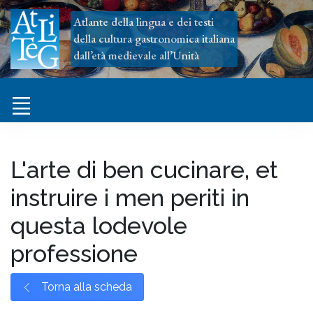
Atlante della lingua e dei testi
della cultura gastronomica italiana
dall’età medievale all’Unità
L'arte di ben cucinare, et
instruire i men periti in
questa lodevole
professione
Torna alla scheda