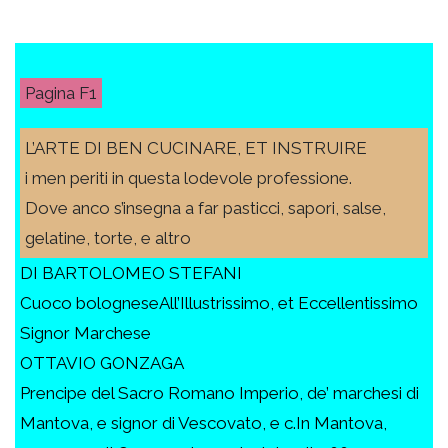
F1
L’ARTE DI BEN CUCINARE, ET INSTRUIRE
i men periti in questa lodevole professione.
Dove anco s’insegna a far pasticci, sapori, salse,
gelatine, torte, e altro
DI BARTOLOMEO STEFANI
Cuoco bologneseAll’Illustrissimo, et Eccellentissimo
Signor Marchese
OTTAVIO GONZAGA
Prencipe del Sacro Romano Imperio, de’ marchesi di
Mantova, e signor di Vescovato, e c.In Mantova,