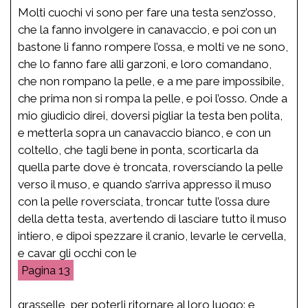
Molti cuochi vi sono per fare una testa senz’osso,
che la fanno involgere in canavaccio, e poi con un
bastone li fanno rompere l’ossa, e molti ve ne sono,
che lo fanno fare alli garzoni, e loro comandano,
che non rompano la pelle, e a me pare impossibile,
che prima non si rompa la pelle, e poi l’osso. Onde a
mio giudicio direi, doversi pigliar la testa ben polita,
e metterla sopra un canavaccio bianco, e con un
coltello, che tagli bene in ponta, scorticarla da
quella parte dove è troncata, roversciando la pelle
verso il muso, e quando s’arriva appresso il muso
con la pelle roversciata, troncar tutte l’ossa dure
della detta testa, avertendo di lasciare tutto il muso
intiero, e dipoi spezzare il cranio, levarle le cervella,
e cavar gli occhi con le
13
grasselle, per poterli ritornare al loro luogo: e