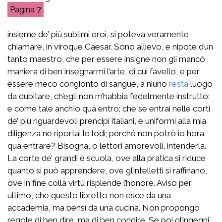
7
insieme de’ più sublimi eroi, si poteva veramente
chiamare, in viroque Caesar. Sono allievo, e nipote d’un
tanto maestro, che per essere insigne non gli mancò
maniera di ben insegnarmi l’arte, di cui favello, e per
essere meco congionto di sangue, a niuno
resta
luogo
da dubitare, ch’egli non m’habbia fedelmente instrutto:
e come tale anch’io qua entro; che se entrai nelle corti
de’ più riguardevoli prencipi italiani, e uniformi alla mia
diligenza ne riportai le lodi; perché non potrò io hora
qua entrare? Bisogna, o lettori amorevoli, intenderla.
La corte de’ grandi è scuola, ove alla pratica si riduce
quanto si può apprendere, ove gl’intelletti si raffinano,
ove in fine colla virtù risplende l’honore. Aviso per
ultimo, che questo libretto non esce da una
accademia, ma bensì da una cucina. Non propongo
regole di ben dire, ma di ben condire. Se poi gl’ingegni