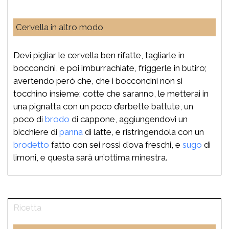
Cervella in altro modo
Devi pigliar le cervella ben rifatte, tagliarle in
bocconcini, e poi imburrachiate, friggerle in butiro;
avertendo però che, che i bocconcini non si
tocchino insieme; cotte che saranno, le metterai in
una pignatta con un poco d’erbette battute, un
poco di
brodo
di cappone, aggiungendovi un
bicchiere di
panna
di latte, e ristringendola con un
brodetto
fatto con sei rossi d’ova freschi, e
sugo
di
limoni, e questa sarà un’ottima minestra.