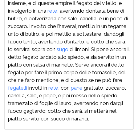
insieme, e di queste empire il fegato del vitello, e
involgerlo in una
rete
, avertendo d’ontarla bene di
butiro, e polverizarla con sale, canella, e un poco di
zuccaro. Involto che l’haverai, mettilo in un tegame
unto di butiro, e poi mettilo a sottestare, dandogli
fuoco lento, avertendo d’untarlo, e cotto che sarà,
lo servirai sopra con
sugo
di limoni. Si pone ancora il
detto fegato lardato allo spiedo, e sia servito in un
piatto con salsa di marinelle. Serve ancora il detto
fegato per fare il primo corpo delle tomaselle, del
che ne farò mentione, e di questo se ne può fare
fegatelli
involti in
rete
, con
pane
grattato, zuccaro,
canella, sale, e pepe, e poi messo nello spiedo,
tramezato di foglie di lauro, avertendo non dargli
fuoco gagliardo: cotto che sarà, si metterà nel
piatto servito con succo di naranci.