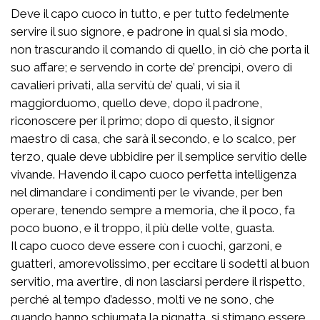
Deve il capo cuoco in tutto, e per tutto fedelmente
servire il suo signore, e padrone in qual si sia modo,
non trascurando il comando di quello, in ciò che porta il
suo affare; e servendo in corte de’ prencipi, overo di
cavalieri privati, alla servitù de’ quali, vi sia il
maggiorduomo, quello deve, dopo il padrone,
riconoscere per il primo; dopo di questo, il signor
maestro di casa, che sarà il secondo, e lo scalco, per
terzo, quale deve ubbidire per il semplice servitio delle
vivande. Havendo il capo cuoco perfetta intelligenza
nel dimandare i condimenti per le vivande, per ben
operare, tenendo sempre a memoria, che il poco, fa
poco buono, e il troppo, il più delle volte, guasta.
Il capo cuoco deve essere con i cuochi, garzoni, e
guatteri, amorevolissimo, per eccitare li sodetti al buon
servitio, ma avertire, di non lasciarsi perdere il rispetto,
perché al tempo d’adesso, molti ve ne sono, che
quando hanno schiumata la pignatta, si stimano essere