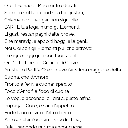
O’ del Benaco i Pesci entro dorati,
Son senza il tuo condir da lor gustati,
Chiaman cibo volgar, non signorile.
L’ARTE tua lega in uno gli Elementi,
Li gusti restan paghi d’alte prove,
Che maraviglia apporti hoggi a le genti.
Nel Ciel son gli Elementi più, che altrove:
Tu signoreggi quei con tuoi talenti;
Ond’io ti chiamo il Cuciner di Giove.
Amstellio PastifaiChe si deve far stima maggiore della
Cucina, che d’Amore.
Pronto a ferir’, a cucinar spedito,
Foco d’Amor’, e foco di cucina:
Le voglie accende, e i cibi al gusto affina,
Impiaga il Core, e sana l’appetito.
Forte l’uno mi vuol, l’altro ferito:
Solo a pelar foco amoroso inchina,
Pela il secondo pur, ma ancor cucina: