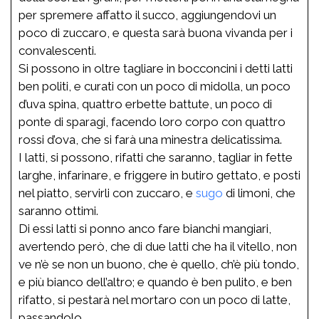
per spremere affatto il succo, aggiungendovi un
poco di zuccaro, e questa sarà buona vivanda per i
convalescenti.
Si possono in oltre tagliare in bocconcini i detti latti
ben politi, e curati con un poco di midolla, un poco
d’uva spina, quattro erbette battute, un poco di
ponte di sparagi, facendo loro corpo con quattro
rossi d’ova, che si farà una minestra delicatissima.
I latti, si possono, rifatti che saranno, tagliar in fette
larghe, infarinare, e friggere in butiro gettato, e posti
nel piatto, servirli con zuccaro, e
sugo
di limoni, che
saranno ottimi.
Di essi latti si ponno anco fare bianchi mangiari,
avertendo però, che di due latti che ha il vitello, non
ve n’è se non un buono, che è quello, ch’è più tondo,
e più bianco dell’altro; e quando è ben pulito, e ben
rifatto, si pestarà nel mortaro con un poco di latte,
passandolo