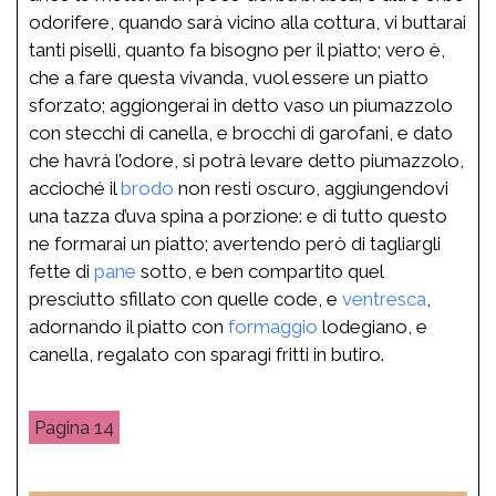
odorifere, quando sarà vicino alla cottura, vi buttarai
tanti piselli, quanto fa bisogno per il piatto; vero è,
che a fare questa vivanda, vuol essere un piatto
sforzato; aggiongerai in detto vaso un piumazzolo
con stecchi di canella, e brocchi di garofani, e dato
che havrà l’odore, si potrà levare detto piumazzolo,
accioché il
brodo
non resti oscuro, aggiungendovi
una tazza d’uva spina a porzione: e di tutto questo
ne formarai un piatto; avertendo però di tagliargli
fette di
pane
sotto, e ben compartito quel
presciutto sfillato con quelle code, e
ventresca
,
adornando il piatto con
formaggio
lodegiano, e
canella, regalato con sparagi fritti in butiro.
14