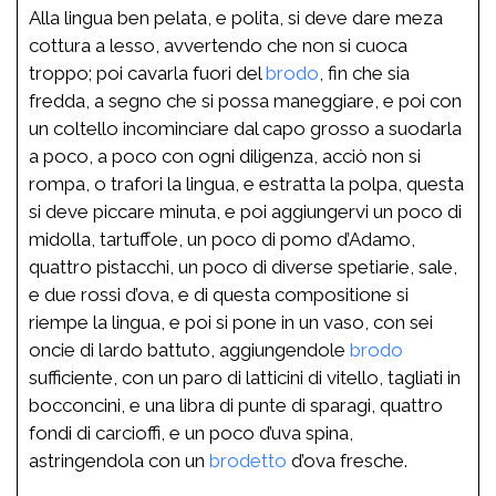
Alla lingua ben pelata, e polita, si deve dare meza
cottura a lesso, avvertendo che non si cuoca
troppo; poi cavarla fuori del
brodo
, fin che sia
fredda, a segno che si possa maneggiare, e poi con
un coltello incominciare dal capo grosso a suodarla
a poco, a poco con ogni diligenza, acciò non si
rompa, o trafori la lingua, e estratta la polpa, questa
si deve piccare minuta, e poi aggiungervi un poco di
midolla, tartuffole, un poco di pomo d’
Adamo
,
quattro pistacchi, un poco di diverse spetiarie, sale,
e due rossi d’ova, e di questa compositione si
riempe la lingua, e poi si pone in un vaso, con sei
oncie di lardo battuto, aggiungendole
brodo
sufficiente, con un paro di latticini di vitello, tagliati in
bocconcini, e una libra di punte di sparagi, quattro
fondi di carcioffi, e un poco d’uva spina,
astringendola con un
brodetto
d’ova fresche.