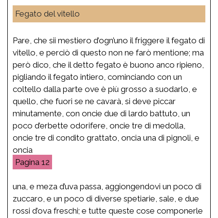
Fegato del vitello
Pare, che sii mestiero d’ogn’uno il friggere il fegato di
vitello, e perciò di questo non ne farò mentione; ma
però dico, che il detto fegato è buono anco ripieno,
pigliando il fegato intiero, cominciando con un
coltello dalla parte ove è più grosso a suodarlo, e
quello, che fuori se ne cavarà, si deve piccar
minutamente, con oncie due di lardo battuto, un
poco d’erbette odorifere, oncie tre di medolla,
oncie tre di condito grattato, oncia una di pignoli, e
oncia
12
una, e meza d’uva passa, aggiongendovi un poco di
zuccaro, e un poco di diverse spetiarie, sale, e due
rossi d’ova freschi; e tutte queste cose componerle