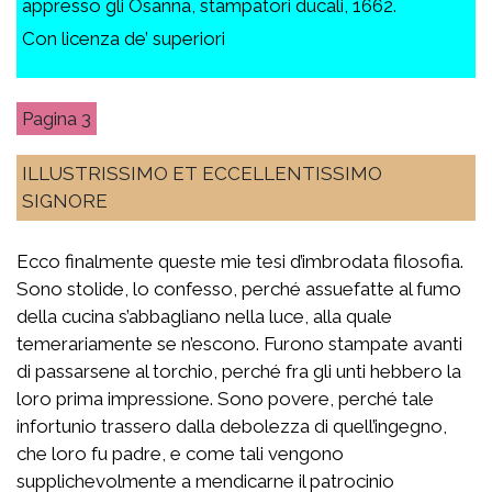
appresso gli Osanna, stampatori ducali, 1662.
Con licenza de’ superiori
3
ILLUSTRISSIMO ET ECCELLENTISSIMO
SIGNORE
Ecco finalmente queste mie tesi d’imbrodata filosofia.
Sono stolide, lo confesso, perché assuefatte al fumo
della cucina s’abbagliano nella luce, alla quale
temerariamente se n’escono. Furono stampate avanti
di passarsene al torchio, perché fra gli unti hebbero la
loro prima impressione. Sono povere, perché tale
infortunio trassero dalla debolezza di quell’ingegno,
che loro fu padre, e come tali vengono
supplichevolmente a mendicarne il patrocinio