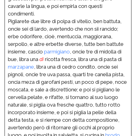
cavarle la lingua, e poi empirla con questi
condimenti.
Pigliarete due libre di polpa di vitello, ben battuta,
oncie sei di lardo, avertendo che non sii rancido;
erbe odorifere, cioè, mentuccia, maggiorana,
serpollo, e altre erbette diverse, tutte ben battute
insieme, cascio
parmigiano
, oncie tre di midolla di
bue, libra una
di
ricotta fresca, libra una di pasta di
marzapane
, libra una di cedro condito, oncie sei
pignoli, oncie tre uva passa, quarti tre canella pista,
oncia meza di garofani pesti, un poco di pepe, noce
moscata, e sale a discrettione; e poi si pigliano le
cervella pelate, e rifatte, si tornano al suo luogo
naturale, si piglia ova fresche quattro, tutto rotto
incorporato insieme, e poi si piglia la pelle della
detta testa, e si riempe con detta compositione,
avertendo però di ritornare gli occhi al proprio
luogo, e poi involta in salvietta, si cucina in
brodo