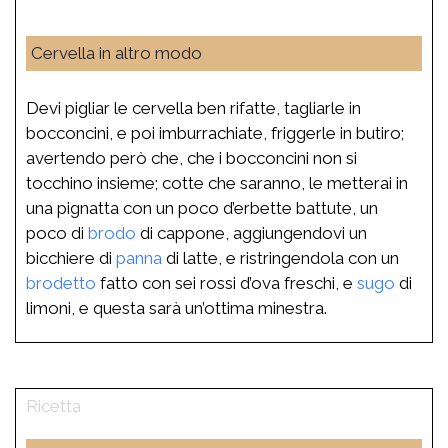
Cervella in altro modo
Devi pigliar le cervella ben rifatte, tagliarle in
bocconcini, e poi imburrachiate, friggerle in butiro;
avertendo però che, che i bocconcini non si
tocchino insieme; cotte che saranno, le metterai in
una pignatta con un poco d’erbette battute, un
poco di
brodo
di cappone, aggiungendovi un
bicchiere di
panna
di latte, e ristringendola con un
brodetto
fatto con sei rossi d’ova freschi, e
sugo
di
limoni, e questa sarà un’ottima minestra.