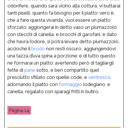
odorifere, quando sarà vicino alla cottura, vi buttarai
tanti piselli, quanto fa bisogno per il piatto; vero è,
che a fare questa vivanda, vuol essere un piatto
sforzato; aggiongerai in detto vaso un piumazzolo
con stecchi di canella, e brocchi di garofani, e dato
che havrà l’odore, si potrà levare detto piumazzolo,
accioché il
brodo
non resti oscuro, aggiungendovi
una tazza d’uva spina a porzione: e di tutto questo
ne formarai un piatto; avertendo però di tagliargli
fette di
pane
sotto, e ben compartito quel
presciutto sfillato con quelle code, e
ventresca
,
adornando il piatto con
formaggio
lodegiano, e
canella, regalato con sparagi fritti in butiro.
14