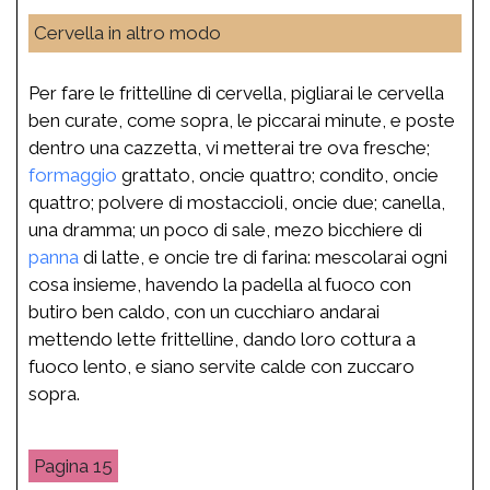
Cervella in altro modo
Per fare le frittelline di cervella, pigliarai le cervella
ben curate, come sopra, le piccarai minute, e poste
dentro una cazzetta, vi metterai tre ova fresche;
formaggio
grattato, oncie quattro; condito, oncie
quattro; polvere di mostaccioli, oncie due; canella,
una dramma; un poco di sale, mezo bicchiere di
panna
di latte, e oncie tre di farina: mescolarai ogni
cosa insieme, havendo la padella al fuoco con
butiro ben caldo, con un cucchiaro andarai
mettendo lette frittelline, dando loro cottura a
fuoco lento, e siano servite calde con zuccaro
sopra.
15