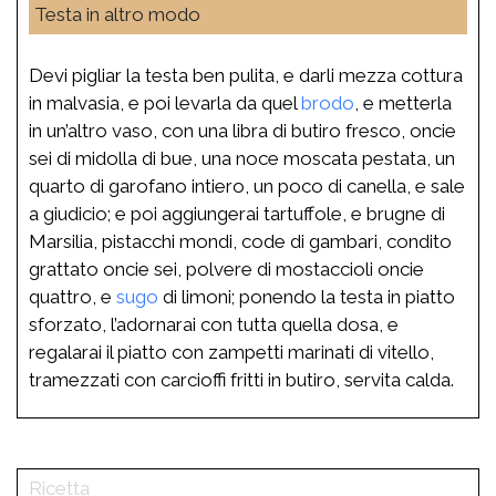
Testa in altro modo
Devi pigliar la testa ben pulita, e darli mezza cottura
in malvasia, e poi levarla da quel
brodo
, e metterla
in un’altro vaso, con una libra di butiro fresco, oncie
sei di midolla di bue, una noce moscata pestata, un
quarto di garofano intiero, un poco di canella, e sale
a giudicio; e poi aggiungerai tartuffole, e brugne di
Marsilia, pistacchi mondi, code di gambari, condito
grattato oncie sei, polvere di mostaccioli oncie
quattro, e
sugo
di limoni; ponendo la testa in piatto
sforzato, l’adornarai con tutta quella dosa, e
regalarai il piatto con zampetti marinati di vitello,
tramezzati con carcioffi fritti in butiro, servita calda.