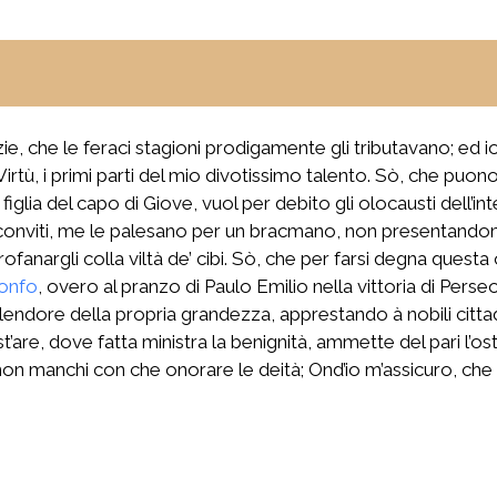
mizie, che le feraci stagioni prodigamente gli tributavano; e
la Virtù, i primi parti del mio divotissimo talento. Sò, che 
iglia del capo di Giove, vuol per debito gli olocausti dell’in
 conviti, me le palesano per un bracmano, non presentando
fanargli colla viltà de’ cibi. Sò, che per farsi degna questa
ionfo
, overo al pranzo di Paulo Emilio nella vittoria di Per
ndore della propria grandezza, apprestando à nobili cittadi
re, dove fatta ministra la benignità, ammette del pari l’osti
no non manchi con che onorare le deità; Ond’io m’assicuro, 