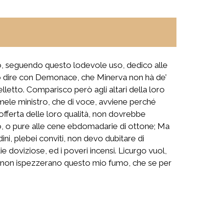
d io, seguendo questo lodevole uso, dedico alle
puono dire con Demonace, che Minerva non hà de’
telletto. Comparisco però agli altari della loro
mele ministro, che di voce, avviene perché
 offerta delle loro qualità, non dovrebbe
seo, o pure alle cene ebdomadarie di ottone; Ma
ni, plebei conviti, non devo dubitare di
e doviziose, ed i poveri incensi. Licurgo vuol,
che non ispezzerano questo mio fumo, che se per