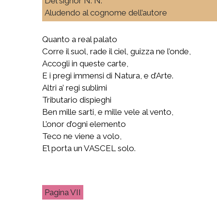
Del signor N. N.
Aludendo al cognome dell’autore
Quanto a real palato
Corre il suol, rade il ciel, guizza ne l’onde,
Accogli in queste carte,
E i pregi immensi di Natura, e d’Arte.
Altri a’ regi sublimi
Tributario dispieghi
Ben mille sarti, e mille vele al vento,
L’onor d’ogni elemento
Teco ne viene a volo,
E’l porta un VASCEL solo.
VII