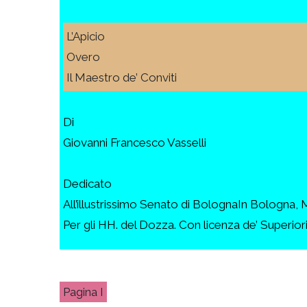
L’Apicio
Overo
Il Maestro de’ Conviti
Di
Giovanni Francesco Vasselli
Dedicato
All’illustrissimo Senato di BolognaIn Bologna
Per gli HH. del Dozza. Con licenza de’ Superior
I