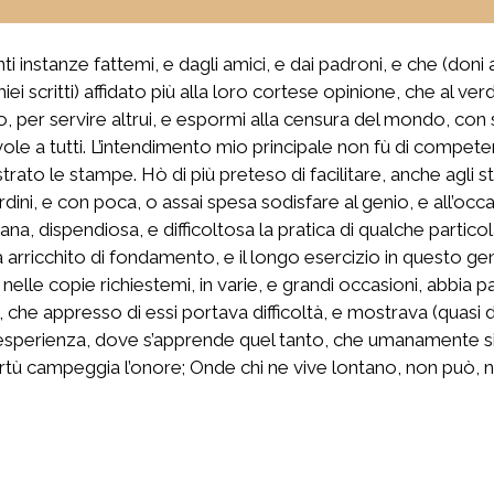
ti instanze fattemi, e dagli amici, e dai padroni, e che (do
iei scritti) affidato più alla loro cortese opinione, che al
 per servire altrui, e espormi alla censura del mondo, con sp
le a tutti. L’intendimento mio principale non fù di competere
trato le stampe. Hò di più preteso di facilitare, anche agli s
 ordini, e con poca, o assai spesa sodisfare al genio, e all’occ
rana, dispendiosa, e difficoltosa la pratica di qualche partico
 arricchito di fondamento, e il longo esercizio in questo gene
si nelle copie richiestemi, in varie, e grandi occasioni, abbi
iò, che appresso di essi portava difficoltà, e mostrava (quasi 
d’esperienza, dove s’apprende quel tanto, che umanamente s
irtù campeggia l’onore; Onde chi ne vive lontano, non può, 