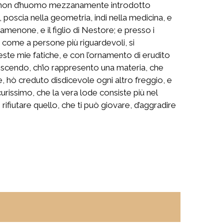
se non d’huomo mezzanamente introdotto
a, poscia nella geometria, indi nella medicina, e
gamenone, e il figlio di Nestore; e presso i
, come a persone più riguardevoli, si
ste mie fatiche, e con l’ornamento di erudito
oscendo, ch’io rappresento una materia, che
are, hò creduto disdicevole ogni altro freggio, e
urissimo, che la vera lode consiste più nel
rifiutare quello, che ti può giovare, d’aggradire