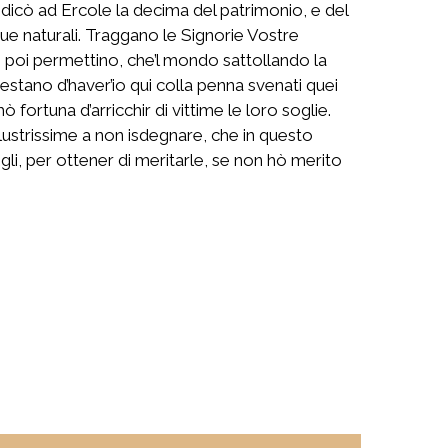
edicò ad Ercole la decima del patrimonio, e del
que naturali. Traggano le Signorie Vostre
 poi permettino, che’l mondo sattollando la
testano d’haver’io qui colla penna svenati quei
fortuna d’arricchir di vittime le loro soglie.
llustrissime a non isdegnare, che in questo
gli, per ottener di meritarle, se non hò merito