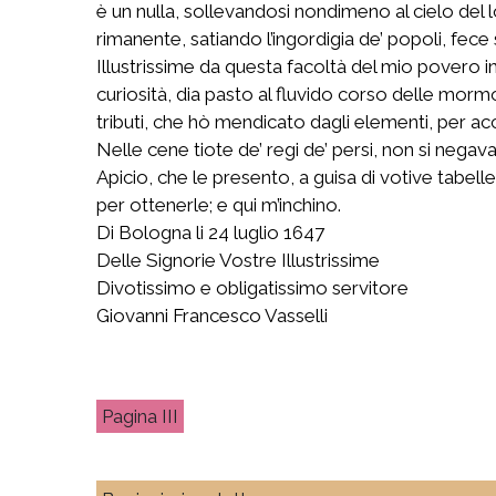
è un nulla, sollevandosi nondimeno al cielo del 
rimanente, satiando l’ingordigia de’ popoli, fece
Illustrissime da questa facoltà del mio povero 
curiosità, dia pasto al fluvido corso delle mormo
tributi, che hò mendicato dagli elementi, per acc
Nelle cene tiote de’ regi de’ persi, non si negav
Apicio, che le presento, a guisa di votive tabel
per ottenerle; e qui m’inchino.
Di Bologna li 24 luglio 1647
Delle Signorie Vostre Illustrissime
Divotissimo e obligatissimo servitore
Giovanni Francesco Vasselli
III