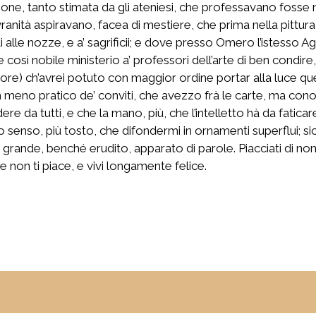
one, tanto stimata da gli ateniesi, che professavano fos
sovranità aspiravano, facea di mestiere, che prima nella pittur
i alle nozze, e a’ sagrificii; e dove presso Omero l’istesso A
 così nobile ministerio a’ professori dell’arte di ben condire
re) ch’avrei potuto con maggior ordine portar alla luce que
n meno pratico de’ conviti, che avezzo frà le carte, ma con
ndere da tutti, e che la mano, più, che l’intelletto hà da fatic
 senso, più tosto, che difondermi in ornamenti superflui; sic
 grande, benché erudito, apparato di parole. Piacciati di non 
e non ti piace, e vivi longamente felice.