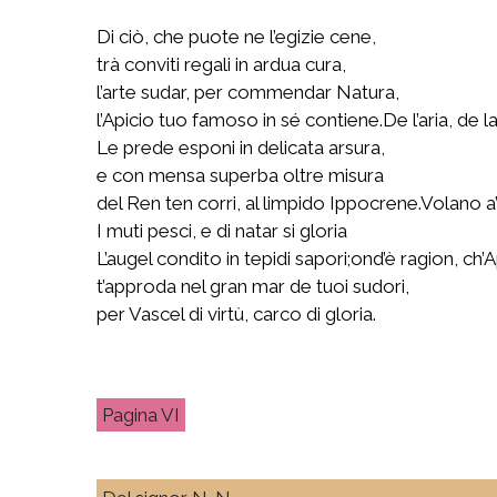
Di ciò, che puote ne l’egizie cene,
trà conviti regali in ardua cura,
l’arte sudar, per commendar Natura,
l’Apicio tuo famoso in sé contiene.De l’aria, de la
Le prede esponi in delicata arsura,
e con mensa superba oltre misura
del Ren ten corri, al limpido Ippocrene.Volano a’
I muti pesci, e di natar si gloria
L’augel condito in tepidi sapori;ond’è ragion, ch
t’approda nel gran mar de tuoi sudori,
per Vascel di virtù, carco di gloria.
VI