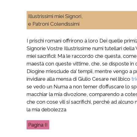
Illustrissimi miei Signori,
e Patroni Colendissimi
I prischi romani offrirono à loro Dei quelle pri
Signorie Vostre Illustrissime numi tutellari del
miei sacrificii: Mà le raccordo che questa, come f
maestà con queste vittime, che, se disposte in
Diogine m’esclude da’ tempii, mentre vengo a pro
invidiare alla mensa di Giulio Cesare nel libico
tr
se vedo un Numa a non temer d’offuscare lo sple
macchiar la mia divozione, comparendo a cotest’a
che con cose vili si sacrifichi, perché ad alcu
la mia debolezza
II