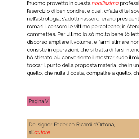
l’huomo provetto in questa
nobilissima
professi
l’esercizio di ben condire, e quei, ch’alla di lei 
nell’astrologia, s’adottrinassero; erano president
romani il censore le vittime percoteano; in Atene
commettea. Per ultimo io sò molto bene (ò letto
discorso ampliare il volume, e farmi stimare no
consiste in operazioni; che si tratta di farsi inte
hò stimato più conveniente il mostrar nudo il mio
toccar il punto della proposta materia, che in un
quello, che nulla ti costa, compatire a quello, ch
V
Del signor Federico Ricardi d’Ortona,
all’
autore