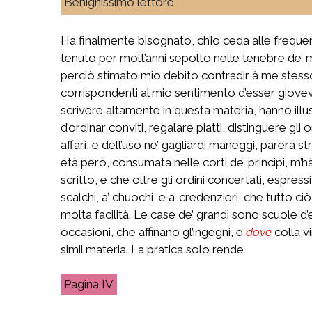
Benignissimo lettore
Ha finalmente bisognato, ch’io ceda alle frequen
tenuto per molt’anni sepolto nelle tenebre de’ m
perciò stimato mio debito contradir à me stesso,
corrispondenti al mio sentimento d’esser giovevo
scrivere altamente in questa materia, hanno illus
d’ordinar conviti, regalare piatti, distinguere gli
affari, e dell’uso ne’ gagliardi maneggi, parerà st
età però, consumata nelle corti de’ principi, m’hà
scritto, e che oltre gli ordini concertati, espres
scalchi, a’ chuochi, e a’ credenzieri, che tutto c
molta facilità. Le case de’ grandi sono scuole 
occasioni, che affinano gl’ingegni, e
dove
colla v
simil materia. La pratica solo rende
IV