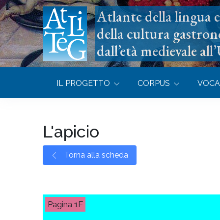
Atlante della lingua e 
della cultura gastron
dall’età medievale all
IL PROGETTO
CORPUS
VOCA
L'apicio
Torna alla scheda
1F