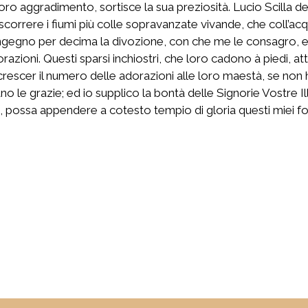
loro aggradimento, sortisce la sua preziosità. Lucio Scilla d
 scorrere i fiumi più colle sopravanzate vivande, che coll’ac
ingegno per decima la divozione, con che me le consagro, e
razioni. Questi sparsi inchiostri, che loro cadono à piedi, at
rescer il numero delle adorazioni alle loro maestà, se non hò 
ano le grazie; ed io supplico la bontà delle Signorie Vostre I
le, possa appendere a cotesto tempio di gloria questi miei fo