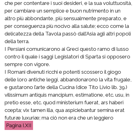
che per contentare i suoi desideri, e la sua voluttuosità,
per cambiare un semplice e buon nutrimento in un
altro più abbondante, più sensualmente preparato, e
per conseguenza più nocivo alla salute; ecco come la
delicatezza della Tavola passò dall’Asia agli altri popoli
della terra.
I Persiani comunicarono ai Greci questo ramo di lusso
contro il quale i saggi Legislatori di Sparta si opposero
sempre con vigore.
I Romani divenuti ricchi e potenti scossero il giogo
delle loro antiche leggi, abbandonarono la vita frugale,
e gustarono l’arte della Cucina (dice Tito Livio lib. 39.)
vilissimum antiquis mancipium, estimatione, etc. usu, in
pretio esse, etc. quod ministerium fuerat, ars haberi
cœpta; vix tamen illa, qua aspiciebantur semina erat
futuræ luxuriæ
; ma ciò non era che un leggiero
I.XII