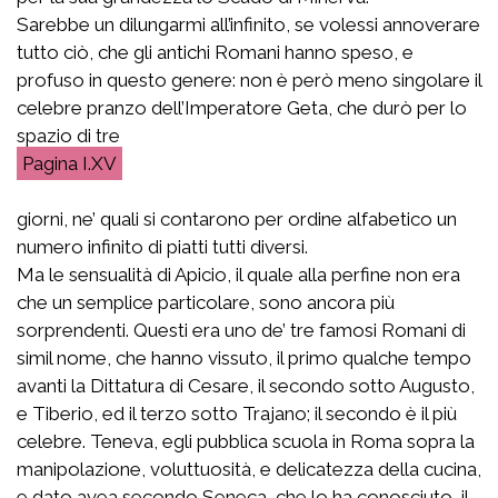
Sarebbe un dilungarmi all’infinito, se volessi annoverare
tutto ciò, che gli antichi Romani hanno speso, e
profuso in questo genere: non è però meno singolare il
celebre pranzo dell’Imperatore Geta, che durò per lo
spazio di tre
I.XV
giorni, ne’ quali si contarono per ordine alfabetico un
numero infinito di piatti tutti diversi.
Ma le sensualità di Apicio, il quale alla perfine non era
che un semplice particolare, sono ancora più
sorprendenti. Questi era uno de’ tre famosi Romani di
simil nome, che hanno vissuto, il primo qualche tempo
avanti la Dittatura di Cesare, il secondo sotto Augusto,
e Tiberio, ed il terzo sotto Trajano; il secondo è il più
celebre. Teneva, egli pubblica scuola in Roma sopra la
manipolazione, voluttuosità, e delicatezza della cucina,
e dato avea secondo Seneca, che lo ha conosciuto, il