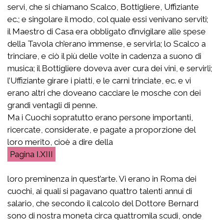
servi, che si chiamano Scalco, Bottigliere, Uffiziante
ec.; e singolare il modo, col quale essi venivano serviti;
il Maestro di Casa era obbligato d’invigilare alle spese
della Tavola ch’erano immense, e servirla; lo Scalco a
trinciare, e ciò il più delle volte in cadenza a suono di
musica; il Bottigliere doveva aver cura dei vini, e servirli;
l’Uffiziante girare i piatti, e le carni trinciate, ec. e vi
erano altri che doveano cacciare le mosche con dei
grandi ventagli di penne.
Ma i Cuochi sopratutto erano persone importanti,
ricercate, considerate, e pagate a proporzione del
loro merito, cioè a dire della
I.XIII
loro preminenza in quest’arte. Vi erano in Roma dei
cuochi, ai quali si pagavano quattro talenti annui di
salario, che secondo il calcolo del Dottore Bernard
sono di nostra moneta circa quattromila scudi, onde