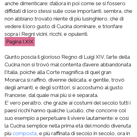
anche dimenticare: d’allora in poi come se si fossero
diffidati di loro stessi sulle cose importanti, sembra, che
non abbiano trovato niente di più lusinghiero, che di
vedere il loro gusto di Cucina dominare, e trionfare
sopra i Regni vicini, ricchi, e opulenti.
I.XIX
Giunto poscia il glorioso Regno di Luigi XIV, l’arte della
Cucina non si trovò mal contenta d’avere abbandonata
l’Italia, poiché alla Corte magnifica di quel gran
Monarca si raffinò, divenne delicata, e gentile, trovò
degli amanti, e degli scrittori, si accostumò al gusto
Francese, dal quale mai più si è separata.
E’ vero peraltro, che grazie ai costumi del secolo tutti i
paesi ricchi hanno qualche Lucullo, che concorre col
suo esempio a perpetuare il vivere lautamente: e così
la Cucina semplice nella prima età del mondo divenuta
più
composta
, e più raffinata di secolo in secolo, ora in