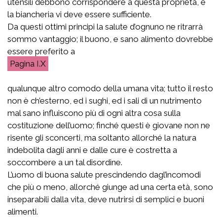
utensili debbono corrispondere a questa proprietà, e
la biancheria vi deve essere sufficiente.
Da questi ottimi principi la salute d’ognuno ne ritrarrà
sommo vantaggio; il buono, e sano alimento dovrebbe
essere preferito a
I.X
qualunque altro comodo della umana vita; tutto il resto
non è ch’esterno, ed i sughi, ed i sali di un nutrimento
mal sano influiscono più di ogni altra cosa sulla
costituzione dell’uomo; finché questi è giovane non ne
risente gli sconcerti, ma soltanto allorché la natura
indebolita dagli anni e dalle cure è costretta a
soccombere a un tal disordine.
L’uomo di buona salute prescindendo dagl’incomodi
che più o meno, allorché giunge ad una certa età, sono
inseparabili dalla vita, deve nutrirsi di semplici e buoni
alimenti.