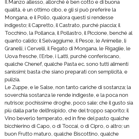
Il Manzo allesso, allorché è ben cotto e di buona
qualità, è un ottimo cibo, e gli si può preferire la
Mongana, e il Pollo, qualora questi si rendesse
indigesto; il Capretto, il Castrato, purché piaccia; il
Tocchino, la Pollanca, il Pollastro, il Piccione, benché al
quanto calido; il Selvaggiume, il Pesce, le Animelle, li
Granelli, i Cervelli, il Fegato di Mongana, le Rigaglie, le
Uova fresche, l’Erbe, i Latti, purché conferiscano,
qualche Chenef, qualche Pasta ec. sono tutti alimenti
sanissimi; basta che siano preparati con semplicità, e
pulizia.
Le Zuppe, e le Salse, non tanto cariche di sostanza; la
soverchia sostanza le rende indigeste, e la poca non
nutrisce; pochissime droghe, poco sale; che il gusto sia
più dalla parte dell’insipido, che del troppo saporito; il
Vino beverlo temperato, ed in fine del pasto qualche
bicchierino di Capo, o di Toccai, o di Cipro, o altro; un
buon Frutto maturo, qualche Biscottino, qualche