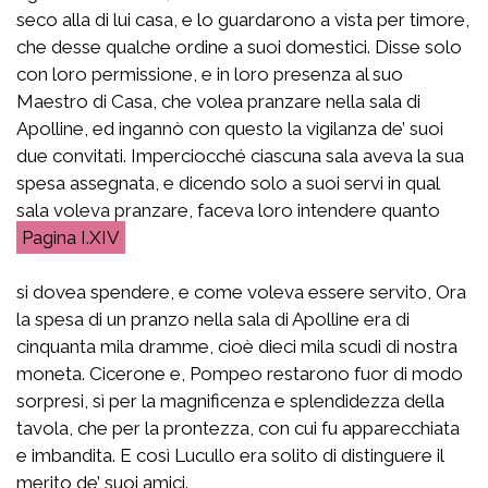
seco alla di lui casa, e lo guardarono a vista per timore,
che desse qualche ordine a suoi domestici. Disse solo
con loro permissione, e in loro presenza al suo
Maestro di Casa, che volea pranzare nella sala di
Apolline, ed ingannò con questo la vigilanza de’ suoi
due convitati. Imperciocché ciascuna sala aveva la sua
spesa assegnata, e dicendo solo a suoi servi in qual
sala voleva pranzare, faceva loro intendere quanto
I.XIV
si dovea spendere, e come voleva essere servito, Ora
la spesa di un pranzo nella sala di Apolline era di
cinquanta mila dramme, cioè dieci mila scudi di nostra
moneta. Cicerone e, Pompeo restarono fuor di modo
sorpresi, sì per la magnificenza e splendidezza della
tavola, che per la prontezza, con cui fu apparecchiata
e imbandita. E così Lucullo era solito di distinguere il
merito de’ suoi amici.