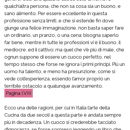
qualch’altra persona, che non sa cosa sia un buono, e
sano alimento. Per essere eccellente in questa
professione senza limiti, e che si estende fin dove
giunge una felice immaginazione, non basta saper fare
un ordinario, un pranzo, o una cena; bisogna saperlo
far bene, mentre in tutte le professioni vi è il buono, il
mediocre, ed il cattivo; ma quel che v’è più di male, che
ognun suppone di essere un cuoco perfetto, nel
tempo stesso che forse ne ignora i primi principi. Più un
uomo ha talento, e meno ha presunzione, come si
vede coll’esperienza, essendo l’amor proprio un
terribile ostacolo a qualunque avanzamento.
I.VIII
Ecco una delle ragioni, per cui in Italia l’arte della
Cucina da due secoli a questa parte è andata sempre
più in decadenza. Un cuoco si crederebbe tacciato
d’ignoranza, se fosse sorpreso leggendo un libro che