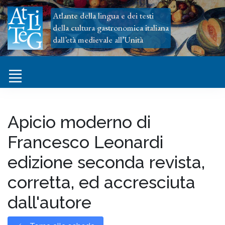
Atlante della lingua e dei testi
della cultura gastronomica italiana
dall’età medievale all’Unità
Apicio moderno di
Francesco Leonardi
edizione seconda revista,
corretta, ed accresciuta
dall'autore