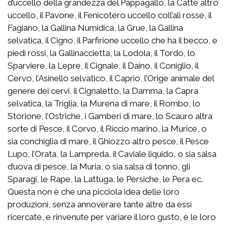
d’uccello della grandezza del Pappagallo, la Catte altro
uccello, il Pavone, il Fenicotero uccello coll’ali rosse, il
Fagiano, la Gallina Numidica, la Grue, la Gallina
selvatica, il Cigno, il Parfirione uccello che ha il becco, e
piedi rossi, la Gallinaccietta, la Lodola, il Tordo, lo
Sparviere, la Lepre, il Cignale, il Daino, il Coniglio, il
Cervo, l’Asinello selvatico, il Caprio, l’Orige animale del
genere dei cervi, il Cignaletto, la Damma, la Capra
selvatica, la Triglia, la Murena di mare, il Rombo, lo
Storione, l’Ostriche, i Gamberi di mare, lo Scauro altra
sorte di Pesce, il Corvo, il Riccio marino, la Murice, o
sia conchiglia di mare, il Ghiozzo altro pesce, il Pesce
Lupo, l’Orata, la Lampreda, il Caviale liquido, o sia salsa
d’uova di pesce, la Muria, o sia salsa di tonno, gli
Sparagi, le Rape, la Lattuga, le Persiche, le Pera ec.
Questa non è che una picciola idea delle loro
produzioni, senza annoverare tante altre da essi
ricercate, e rinvenute per variare il loro gusto, e le loro