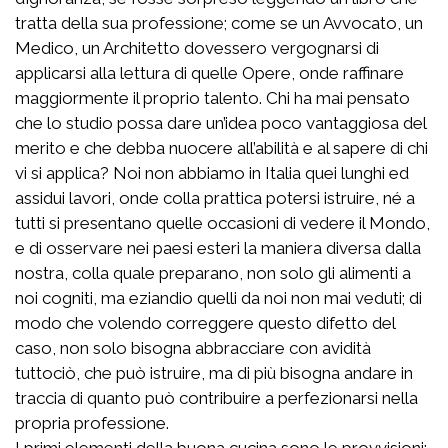
tratta della sua professione; come se un Avvocato, un
Medico, un Architetto dovessero vergognarsi di
applicarsi alla lettura di quelle Opere, onde raffinare
maggiormente il proprio talento. Chi ha mai pensato
che lo studio possa dare un’idea poco vantaggiosa del
merito e che debba nuocere all’abilità e al sapere di chi
vi si applica? Noi non abbiamo in Italia quei lunghi ed
assidui lavori, onde colla prattica potersi istruire, né a
tutti si presentano quelle occasioni di vedere il Mondo,
e di osservare nei paesi esteri la maniera diversa dalla
nostra, colla quale preparano, non solo gli alimenti a
noi cogniti, ma eziandio quelli da noi non mai veduti; di
modo che volendo correggere questo difetto del
caso, non solo bisogna abbracciare con avidità
tuttociò, che può istruire, ma di più bisogna andare in
traccia di quanto può contribuire a perfezionarsi nella
propria professione.
I primi elementi della buona cucina sono le provvisioni;