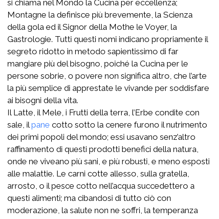
si chiama nel Mondo la Cucina per eccellenza;
Montagne la definisce più brevemente, la Scienza
della gola ed il Signor della Mothe le Voyer, la
Gastrologie. Tutti questi nomi indicano propriamente il
segreto ridotto in metodo sapientissimo di far
mangiare più del bisogno, poiché la Cucina per le
persone sobrie, o povere non significa altro, che l’arte
la più semplice di apprestate le vivande per soddisfare
ai bisogni della vita.
Il Latte, il Mele, i Frutti della terra, l’Erbe condite con
sale, il
pane
cotto sotto la cenere furono il nutrimento
dei primi popoli del mondo; essi usavano senz’altro
raffinamento di questi prodotti benefici della natura,
onde ne viveano più sani, e più robusti, e meno esposti
alle malattie. Le carni cotte allesso, sulla gratella,
arrosto, o il pesce cotto nell’acqua succedettero a
questi alimenti; ma cibandosi di tutto ciò con
moderazione, la salute non ne soffri, la temperanza