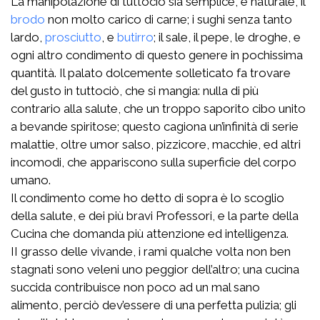
La manipolazione di tuttociò sia semplice, e naturale, il
brodo
non molto carico di carne; i sughi senza tanto
lardo,
prosciutto
, e
butirro
; il sale, il pepe, le droghe, e
ogni altro condimento di questo genere in pochissima
quantità. Il palato dolcemente solleticato fa trovare
del gusto in tuttociò, che si mangia: nulla di più
contrario alla salute, che un troppo saporito cibo unito
a bevande spiritose; questo cagiona un’infinità di serie
malattie, oltre umor salso, pizzicore, macchie, ed altri
incomodi, che appariscono sulla superficie del corpo
umano.
Il condimento come ho detto di sopra è lo scoglio
della salute, e dei più bravi Professori, e la parte della
Cucina che domanda più attenzione ed intelligenza.
II grasso delle vivande, i rami qualche volta non ben
stagnati sono veleni uno peggior dell’altro; una cucina
succida contribuisce non poco ad un mal sano
alimento, perciò dev’essere di una perfetta pulizia; gli