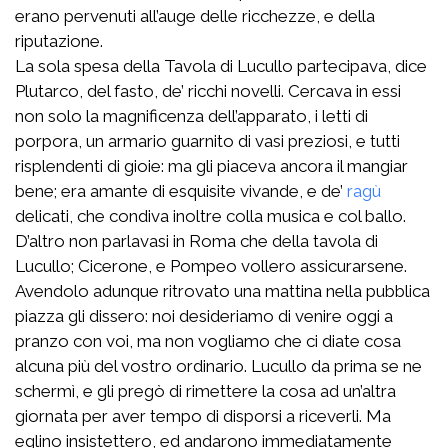
erano pervenuti all’auge delle ricchezze, e della
riputazione.
La sola spesa della Tavola di Lucullo partecipava, dice
Plutarco, del fasto, de’ ricchi novelli. Cercava in essi
non solo la magnificenza dell’apparato, i letti di
porpora, un armario guarnito di vasi preziosi, e tutti
risplendenti di gioie: ma gli piaceva ancora il mangiar
bene; era amante di esquisite vivande, e de’
ragù
delicati, che condiva inoltre colla musica e col ballo.
D’altro non parlavasi in Roma che della tavola di
Lucullo; Cicerone, e Pompeo vollero assicurarsene.
Avendolo adunque ritrovato una mattina nella pubblica
piazza gli dissero: noi desideriamo di venire oggi a
pranzo con voi, ma non vogliamo che ci diate cosa
alcuna più del vostro ordinario. Lucullo da prima se ne
schermì, e gli pregò di rimettere la cosa ad un’altra
giornata per aver tempo di disporsi a riceverli. Ma
eglino insistettero, ed andarono immediatamente