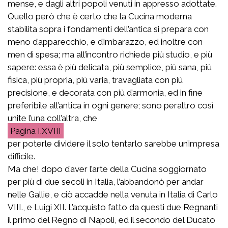
mense, e dagli altri popoli venuti in appresso adottate.
Quello però che è certo che la Cucina moderna
stabilita sopra i fondamenti dell’antica si prepara con
meno d’apparecchio, e d’imbarazzo, ed inoltre con
men di spesa; ma all’incontro richiede più studio, e più
sapere: essa è più delicata, più semplice, più sana, più
fisica, più propria, più varia, travagliata con più
precisione, e decorata con più d’armonia, ed in fine
preferibile all’antica in ogni genere; sono peraltro così
unite l’una coll’altra, che
I.XVIII
per poterle dividere il solo tentarlo sarebbe un’impresa
difficile.
Ma che! dopo d’aver l’arte della Cucina soggiornato
per più di due secoli in Italia, l’abbandonò per andar
nelle Gallie, e ciò accadde nella venuta in Italia di Carlo
VIII., e Luigi XII. L’acquisto fatto da questi due Regnanti
il primo del Regno di Napoli, ed il secondo del Ducato