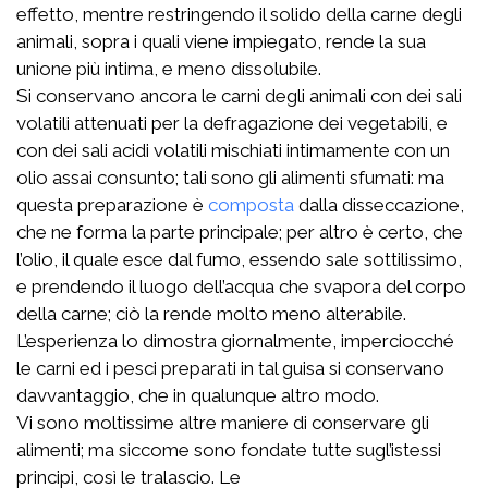
effetto, mentre restringendo il solido della carne degli
animali, sopra i quali viene impiegato, rende la sua
unione più intima, e meno dissolubile.
Si conservano ancora le carni degli animali con dei sali
volatili attenuati per la defragazione dei vegetabili, e
con dei sali acidi volatili mischiati intimamente con un
olio assai consunto; tali sono gli alimenti sfumati: ma
questa preparazione è
composta
dalla disseccazione,
che ne forma la parte principale; per altro è certo, che
l’olio, il quale esce dal fumo, essendo sale sottilissimo,
e prendendo il luogo dell’acqua che svapora del corpo
della carne; ciò la rende molto meno alterabile.
L’esperienza lo dimostra giornalmente, imperciocché
le carni ed i pesci preparati in tal guisa si conservano
davvantaggio, che in qualunque altro modo.
Vi sono moltissime altre maniere di conservare gli
alimenti; ma siccome sono fondate tutte sugl’istessi
principi, così le tralascio. Le