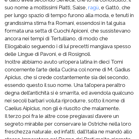
suo nome a moltissimi Piatti, Salse,
ragù
, e Gattò, che
per lungo spazio di tempo furono alla moda, e tenuti in
grandissima stima fra Romani, essendosi in tal guisa
formata una setta di Cuochi Apiceni, che sussistevano
ancora nei tempi di Tertulliano, di modo che
Eliogabalo seguendo i di lui precetti mangiava spesso
delle Lingue di Pavoni, e di Rosignoli.
Inoltre abbiamo avuto un’opera latina in dieci Tomi
concernente l’arte della Cucina col nome di M. Gadius
Apicius, che si crede costantemente sia del secondo,
essendo questo il suo nome. Una tal’opera peraltro
degna dell’antichità si è smarrita, ed avendola qualcuno
nei secoli barbari voluta riprodurre, sotto il nome di
Caelius Aipicius, non gli è riuscito che malamente.
Il terzo poi fra le altre cose pregiavasi d’avere un
segreto mirabile per conservare le Ostriche nella loro
freschezza naturale, ed infatti, dall’Italia ne mandò allo