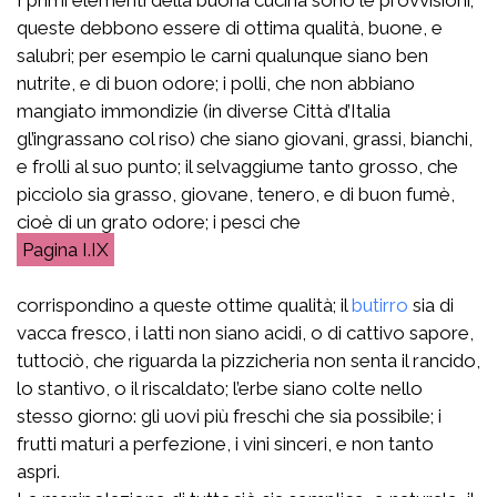
queste debbono essere di ottima qualità, buone, e
salubri; per esempio le carni qualunque siano ben
nutrite, e di buon odore; i polli, che non abbiano
mangiato immondizie (in diverse Città d’Italia
gl’ingrassano col riso) che siano giovani, grassi, bianchi,
e frolli al suo punto; il selvaggiume tanto grosso, che
picciolo sia grasso, giovane, tenero, e di buon fumè,
cioè di un grato odore; i pesci che
I.IX
corrispondino a queste ottime qualità; il
butirro
sia di
vacca fresco, i latti non siano acidi, o di cattivo sapore,
tuttociò, che riguarda la pizzicheria non senta il rancido,
lo stantivo, o il riscaldato; l’erbe siano colte nello
stesso giorno: gli uovi più freschi che sia possibile; i
frutti maturi a perfezione, i vini sinceri, e non tanto
aspri.