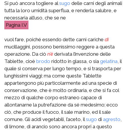
Si può ancora togliere al
sugo
delle carni degli animali
tutta la loro umidità superflua, e renderla salubre, e
necessaria all’uso, che se ne
I.V
vuol fare, poiché essendo dette carni cariche
di
mucillaggini, possono benissimo reggere a questa
operazione. Da ciò
n’è
derivata l’invenzione delle
Tablette, cioè
brodo
ridotto in glassa, o sia
gelatina
, il
quale si conserva per lungo tempo, e si trasporta per
lunghissimi viaggi; ma come queste Tablette
appartengono più particolarmente ad una specie di
conservazione, che è molto ordinaria, e che si fa col
mezzo di qualche corpo estraneo capace di
allontanarne la putrefazione da sé medesimo; ecco
ciò, che produce il fuoco, il sale marino, ed il sale
comune. Gli acidi vegetabili, l’aceto, il
sugo
di
agresto
,
di limone, di arancio sono ancora propri a questo