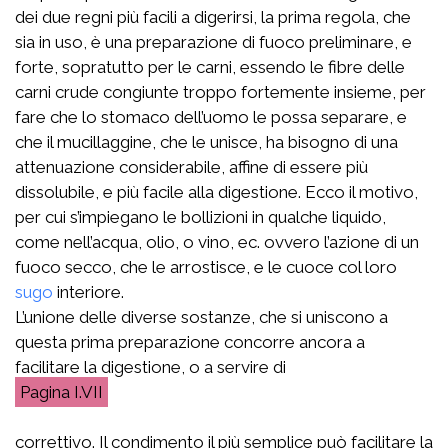
dei due regni più facili a digerirsi, la prima regola, che
sia in uso, è una preparazione di fuoco preliminare, e
forte, sopratutto per le carni, essendo le fibre delle
carni crude congiunte troppo fortemente insieme, per
fare che lo stomaco dell’uomo le possa separare, e
che il mucillaggine, che le unisce, ha bisogno di una
attenuazione considerabile, affine di essere più
dissolubile, e più facile alla digestione. Ecco il motivo,
per cui s’impiegano le bollizioni in qualche liquido,
come nell’acqua, olio, o vino, ec. ovvero l’azione di un
fuoco secco, che le arrostisce, e le cuoce col loro
sugo
interiore.
L’unione delle diverse sostanze, che si uniscono a
questa prima preparazione concorre ancora a
facilitare la digestione, o a servire di
I.VII
correttivo. Il condimento il più semplice può facilitare la