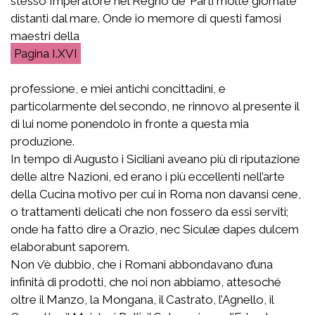
stesso Imperatore nel Regno de’ Parti molte giornate
distanti dal mare. Onde io memore di questi famosi
maestri della
I.XVI
professione, e miei antichi concittadini, e
particolarmente del secondo, ne rinnovo al presente il
di lui nome ponendolo in fronte a questa mia
produzione.
In tempo di Augusto i Siciliani aveano più di riputazione
delle altre Nazioni, ed erano i più eccellenti nell’arte
della Cucina motivo per cui in Roma non davansi cene,
o trattamenti delicati che non fossero da essi serviti;
onde ha fatto dire a Orazio,
nec Siculæ dapes dulcem
elaborabunt saporem
.
Non v’è dubbio, che i Romani abbondavano d’una
infinità di prodotti, che noi non abbiamo, attesoché
oltre il Manzo, la Mongana, il Castrato, l’Agnello, il