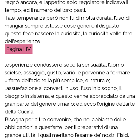
regnò ancora, e l’appetito solo regolatore indicava il
tempo, ed il numero dei loro pasti.
Tale temperanza però non fu di molta durata, l’uso di
mangiar sempre l’istesse cose generò il disgusto,
questo fece nascere la curiosità, la curiosità volle fare
dell’esperienze,
I.IV
l’esperienze condussero seco la sensualità, l’uomo
scielse, assaggiò, gustò, variò, e pervenne a formare
un’arte dell’azione la più semplice, e naturale;
l’assuefazione si converti in uso, l’uso in bisogno, il
bisogno in sistema, e questo venne abbracciato da una
gran parte del genere umano; ed ecco l’origine dell’arte
della Cucina.
Bisogna per altro convenire, che noi abbiamo delle
obbligazioni a quest’arte, per li preparativi di una
grande utilità, i quali meritano l’esame de’ nostri Fisici.