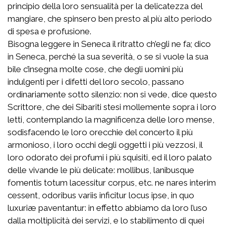
principio della loro sensualità per la delicatezza del
mangiare, che spinsero ben presto al più alto periodo
di spesa e profusione.
Bisogna leggere in Seneca il ritratto ch’egli ne fa; dico
in Seneca, perché la sua severità, o se si vuole la sua
bile c’insegna molte cose, che degli uomini più
indulgenti per i difetti del loro secolo, passano
ordinariamente sotto silenzio: non si vede, dice questo
Scrittore, che dei Sibariti stesi mollemente sopra i loro
letti, contemplando la magnificenza delle loro mense,
sodisfacendo le loro orecchie del concerto il più
armonioso, i loro occhi degli oggetti i più vezzosi, il
loro odorato dei profumi i più squisiti, ed il loro palato
delle vivande le più delicate:
mollibus, lanibusque
fomentis totum lacessitur corpus, etc. ne nares interim
cessent, odoribus variis inficitur locus ipse, in quo
luxuriæ paventantur
: in effetto abbiamo da loro l’uso
dalla moltiplicità dei servizi, e lo stabilimento di quei