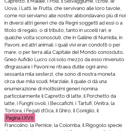
Capretto, il Maiale, i Polli, il Selvaggiume, l’Erbe, le
Uova, i Latti, le Frutta, che servivano alle loro tavole,
come noi serviamo alle nostre: abbondavano più di noi
in diversi altri generi che da Regni soggetti ad essi o a
titolo di regalo, o di tributo, tanto in uccelli rari, e
qualche volta sconosciuti, che in Galline di Numidia, in
Pavoni, ed altri animali, i quali vivi eran condotti o per
mare, o per terra alla Capitale del Mondo conosciuto.
Gneo Aufidio Lucro col solo mezzo da esso rinvenuto
d’ingrassare i Pavoni ne ritraea d’utile ogni anno
sessanta mila sesterzi, che sono di nostra moneta
circa due mila scudi. Marziale, il quale ci dà una
enumerazione di moltissimi generi nomina
particolarmente il Capretto di latte, il Porchetto da
latte, i Funghi ovoli, i Beccafichi, i Tartufi, l’Anitra, la
Tortora, i Fegati d’Oca, il Ghiro, il Coniglio, il
I.XVII
Francolino, la Pernice, la Colomba, il Rigogolo specie