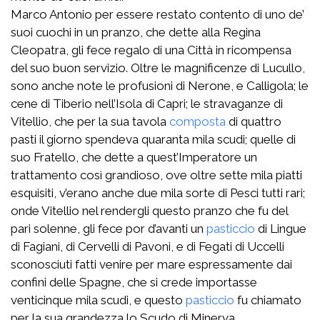
Marco Antonio per essere restato contento di uno de’
suoi cuochi in un pranzo, che dette alla Regina
Cleopatra, gli fece regalo di una Città in ricompensa
del suo buon servizio. Oltre le magnificenze di Lucullo,
sono anche note le profusioni di Nerone, e Calligola; le
cene di Tiberio nell’Isola di Capri; le stravaganze di
Vitellio, che per la sua tavola
composta
di quattro
pasti il giorno spendeva quaranta mila scudi; quelle di
suo Fratello, che dette a quest’Imperatore un
trattamento così grandioso, ove oltre sette mila piatti
esquisiti, v’erano anche due mila sorte di Pesci tutti rari;
onde Vitellio nel rendergli questo pranzo che fu del
pari solenne, gli fece por d’avanti un
pasticcio
di Lingue
di Fagiani, di Cervelli di Pavoni, e di Fegati di Uccelli
sconosciuti fatti venire per mare espressamente dai
confini delle Spagne, che si crede importasse
venticinque mila scudi, e questo
pasticcio
fu chiamato
per la sua grandezza lo Scudo di Minerva.