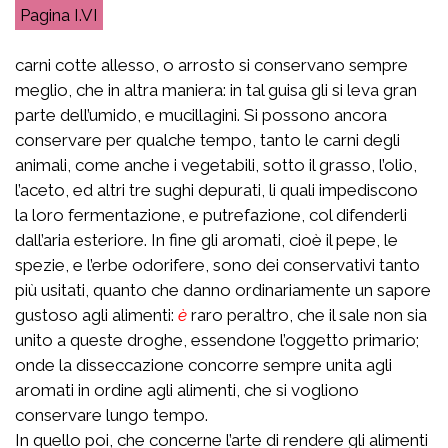
I.VI
carni cotte allesso, o arrosto si conservano sempre
meglio, che in altra maniera: in tal guisa gli si leva gran
parte dell’umido, e mucillagini. Si possono ancora
conservare per qualche tempo, tanto le carni degli
animali, come anche i vegetabili, sotto il grasso, l’olio,
l’aceto, ed altri tre sughi depurati, li quali impediscono
la loro fermentazione, e putrefazione, col difenderli
dall’aria esteriore. In fine gli aromati, cioè il pepe, le
spezie, e l’erbe odorifere, sono dei conservativi tanto
più usitati, quanto che danno ordinariamente un sapore
gustoso agli alimenti:
è
raro peraltro, che il sale non sia
unito a queste droghe, essendone l’oggetto primario;
onde la disseccazione concorre sempre unita agli
aromati in ordine agli alimenti, che si vogliono
conservare lungo tempo.
In quello poi, che concerne l’arte di rendere gli alimenti