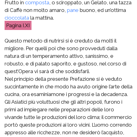
Frutto in
composta
, o sciroppato, un Gelato, una tazza
di Caffè non molto amaro,
pane
buono, ed un’ottima
cioccolata
la mattina.
I.XI
Questo metodo di nutrirsi si è creduto da molti il
migliore. Per quelli poi che sono provveduti dalla
natura di un temperamento attivo, sanissimo, e
robusto, e di palato saporito, e gustoso, nel corso di
quest’Opera vi sarà di che soddisfarli.
Nel principio della presente Prefazione si è veduto
succintamente in che modo ha avuto origine l’arte della
cucina, ora esaminiamone i progressi e la decadenza.
Gli Asiatici più voluttuosi che gli altri popoli, furono i
primi ad impiegare nelle preparazioni delle loro
vivande tutte le produzioni del loro clima; il commercio
portò queste produzioni ai loro vicini. L’uomo correndo
appresso alle ricchezze, non ne desiderò l’acquisto,