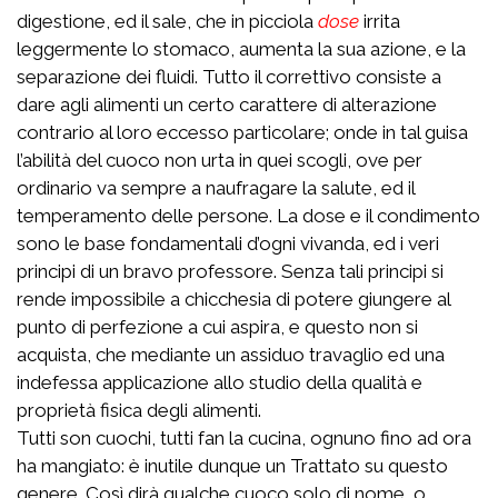
digestione, ed il sale, che in picciola
dose
irrita
leggermente lo stomaco, aumenta la sua azione, e la
separazione dei fluidi. Tutto il correttivo consiste a
dare agli alimenti un certo carattere di alterazione
contrario al loro eccesso particolare; onde in tal guisa
l’abilità del cuoco non urta in quei scogli, ove per
ordinario va sempre a naufragare la salute, ed il
temperamento delle persone. La dose e il condimento
sono le base fondamentali d’ogni vivanda, ed i veri
principi di un bravo professore. Senza tali principi si
rende impossibile a chicchesia di potere giungere al
punto di perfezione a cui aspira, e questo non si
acquista, che mediante un assiduo travaglio ed una
indefessa applicazione allo studio della qualità e
proprietà fisica degli alimenti.
Tutti son cuochi, tutti fan la cucina, ognuno fino ad ora
ha mangiato: è inutile dunque un Trattato su questo
genere. Così dirà qualche cuoco solo di nome, o