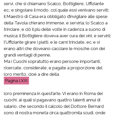
servi, che si chiamano Scalco, Bottigliere, Uffiziante
ec.; e singolare il modo, col quale essi venivano serviti;
il Maestro di Casa era obbligato d’invigilare alle spese
della Tavola ch’erano immense, e servirla; lo Scalco a
trinciare, e ciò il più delle volte in cadenza a suono di
musica; il Bottigliere doveva aver cura dei vini, e servirli;
l’Uffiziante girare i piatti, e le carni trinciate, ec. e vi
erano altri che doveano cacciare le mosche con dei
grandi ventagli di penne.
Ma i Cuochi sopratutto erano persone importanti,
ricercate, considerate, e pagate a proporzione del
loro merito, cioè a dire della
I.XIII
loro preminenza in quest’arte. Vi erano in Roma dei
cuochi, ai quali si pagavano quattro talenti annui di
salario, che secondo il calcolo del Dottore Bernard
sono di nostra moneta circa quattromila scudi, onde