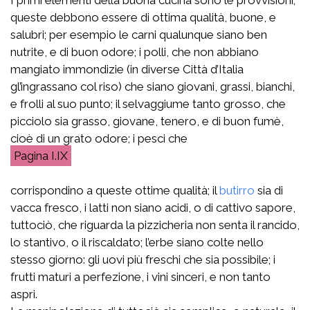
queste debbono essere di ottima qualità, buone, e
salubri; per esempio le carni qualunque siano ben
nutrite, e di buon odore; i polli, che non abbiano
mangiato immondizie (in diverse Città d’Italia
gl’ingrassano col riso) che siano giovani, grassi, bianchi,
e frolli al suo punto; il selvaggiume tanto grosso, che
picciolo sia grasso, giovane, tenero, e di buon fumè,
cioè di un grato odore; i pesci che
I.IX
corrispondino a queste ottime qualità; il
butirro
sia di
vacca fresco, i latti non siano acidi, o di cattivo sapore,
tuttociò, che riguarda la pizzicheria non senta il rancido,
lo stantivo, o il riscaldato; l’erbe siano colte nello
stesso giorno: gli uovi più freschi che sia possibile; i
frutti maturi a perfezione, i vini sinceri, e non tanto
aspri.