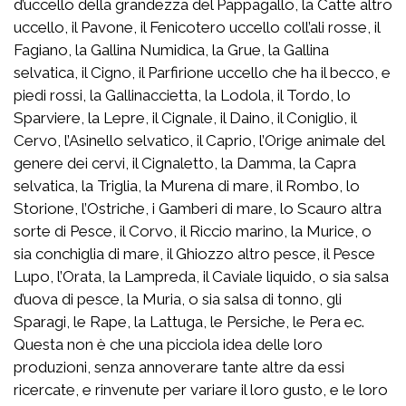
d’uccello della grandezza del Pappagallo, la Catte altro
uccello, il Pavone, il Fenicotero uccello coll’ali rosse, il
Fagiano, la Gallina Numidica, la Grue, la Gallina
selvatica, il Cigno, il Parfirione uccello che ha il becco, e
piedi rossi, la Gallinaccietta, la Lodola, il Tordo, lo
Sparviere, la Lepre, il Cignale, il Daino, il Coniglio, il
Cervo, l’Asinello selvatico, il Caprio, l’Orige animale del
genere dei cervi, il Cignaletto, la Damma, la Capra
selvatica, la Triglia, la Murena di mare, il Rombo, lo
Storione, l’Ostriche, i Gamberi di mare, lo Scauro altra
sorte di Pesce, il Corvo, il Riccio marino, la Murice, o
sia conchiglia di mare, il Ghiozzo altro pesce, il Pesce
Lupo, l’Orata, la Lampreda, il Caviale liquido, o sia salsa
d’uova di pesce, la Muria, o sia salsa di tonno, gli
Sparagi, le Rape, la Lattuga, le Persiche, le Pera ec.
Questa non è che una picciola idea delle loro
produzioni, senza annoverare tante altre da essi
ricercate, e rinvenute per variare il loro gusto, e le loro