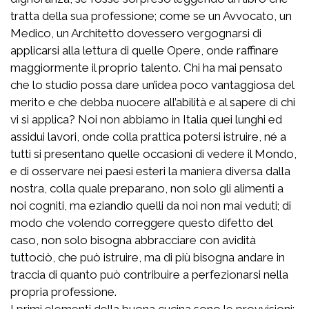
tratta della sua professione; come se un Avvocato, un
Medico, un Architetto dovessero vergognarsi di
applicarsi alla lettura di quelle Opere, onde raffinare
maggiormente il proprio talento. Chi ha mai pensato
che lo studio possa dare un’idea poco vantaggiosa del
merito e che debba nuocere all’abilità e al sapere di chi
vi si applica? Noi non abbiamo in Italia quei lunghi ed
assidui lavori, onde colla prattica potersi istruire, né a
tutti si presentano quelle occasioni di vedere il Mondo,
e di osservare nei paesi esteri la maniera diversa dalla
nostra, colla quale preparano, non solo gli alimenti a
noi cogniti, ma eziandio quelli da noi non mai veduti; di
modo che volendo correggere questo difetto del
caso, non solo bisogna abbracciare con avidità
tuttociò, che può istruire, ma di più bisogna andare in
traccia di quanto può contribuire a perfezionarsi nella
propria professione.
I primi elementi della buona cucina sono le provvisioni;