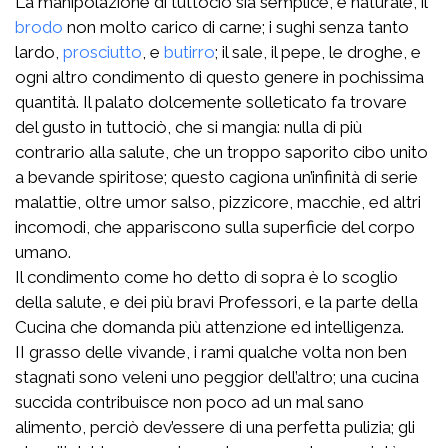
La manipolazione di tuttociò sia semplice, e naturale, il
brodo
non molto carico di carne; i sughi senza tanto
lardo,
prosciutto
, e
butirro
; il sale, il pepe, le droghe, e
ogni altro condimento di questo genere in pochissima
quantità. Il palato dolcemente solleticato fa trovare
del gusto in tuttociò, che si mangia: nulla di più
contrario alla salute, che un troppo saporito cibo unito
a bevande spiritose; questo cagiona un’infinità di serie
malattie, oltre umor salso, pizzicore, macchie, ed altri
incomodi, che appariscono sulla superficie del corpo
umano.
Il condimento come ho detto di sopra è lo scoglio
della salute, e dei più bravi Professori, e la parte della
Cucina che domanda più attenzione ed intelligenza.
II grasso delle vivande, i rami qualche volta non ben
stagnati sono veleni uno peggior dell’altro; una cucina
succida contribuisce non poco ad un mal sano
alimento, perciò dev’essere di una perfetta pulizia; gli