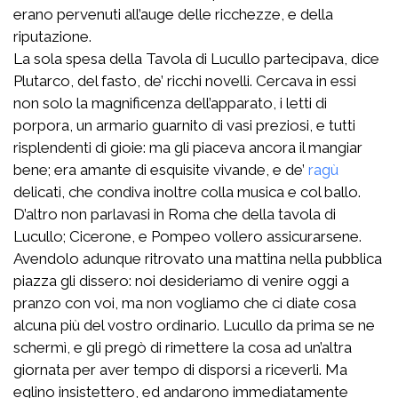
erano pervenuti all’auge delle ricchezze, e della
riputazione.
La sola spesa della Tavola di Lucullo partecipava, dice
Plutarco, del fasto, de’ ricchi novelli. Cercava in essi
non solo la magnificenza dell’apparato, i letti di
porpora, un armario guarnito di vasi preziosi, e tutti
risplendenti di gioie: ma gli piaceva ancora il mangiar
bene; era amante di esquisite vivande, e de’
ragù
delicati, che condiva inoltre colla musica e col ballo.
D’altro non parlavasi in Roma che della tavola di
Lucullo; Cicerone, e Pompeo vollero assicurarsene.
Avendolo adunque ritrovato una mattina nella pubblica
piazza gli dissero: noi desideriamo di venire oggi a
pranzo con voi, ma non vogliamo che ci diate cosa
alcuna più del vostro ordinario. Lucullo da prima se ne
schermì, e gli pregò di rimettere la cosa ad un’altra
giornata per aver tempo di disporsi a riceverli. Ma
eglino insistettero, ed andarono immediatamente