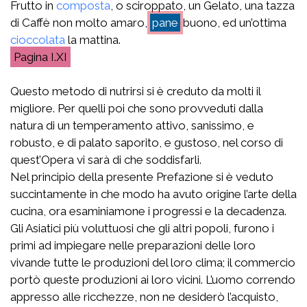
Frutto in
composta
, o sciroppato, un Gelato, una tazza
di Caffè non molto amaro,
pane
buono, ed un’ottima
cioccolata
la mattina.
I.XI
Questo metodo di nutrirsi si è creduto da molti il
migliore. Per quelli poi che sono provveduti dalla
natura di un temperamento attivo, sanissimo, e
robusto, e di palato saporito, e gustoso, nel corso di
quest’Opera vi sarà di che soddisfarli.
Nel principio della presente Prefazione si è veduto
succintamente in che modo ha avuto origine l’arte della
cucina, ora esaminiamone i progressi e la decadenza.
Gli Asiatici più voluttuosi che gli altri popoli, furono i
primi ad impiegare nelle preparazioni delle loro
vivande tutte le produzioni del loro clima; il commercio
portò queste produzioni ai loro vicini. L’uomo correndo
appresso alle ricchezze, non ne desiderò l’acquisto,