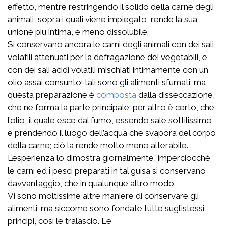
effetto, mentre restringendo il solido della carne degli
animali, sopra i quali viene impiegato, rende la sua
unione più intima, e meno dissolubile.
Si conservano ancora le carni degli animali con dei sali
volatili attenuati per la defragazione dei vegetabili, e
con dei sali acidi volatili mischiati intimamente con un
olio assai consunto; tali sono gli alimenti sfumati: ma
questa preparazione è
composta
dalla disseccazione,
che ne forma la parte principale; per altro è certo, che
l’olio, il quale esce dal fumo, essendo sale sottilissimo,
e prendendo il luogo dell’acqua che svapora del corpo
della carne; ciò la rende molto meno alterabile.
L’esperienza lo dimostra giornalmente, imperciocché
le carni ed i pesci preparati in tal guisa si conservano
davvantaggio, che in qualunque altro modo.
Vi sono moltissime altre maniere di conservare gli
alimenti; ma siccome sono fondate tutte sugl’istessi
principi, così le tralascio. Le