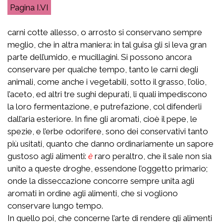
I.VI
carni cotte allesso, o arrosto si conservano sempre
meglio, che in altra maniera: in tal guisa gli si leva gran
parte dell’umido, e mucillagini. Si possono ancora
conservare per qualche tempo, tanto le carni degli
animali, come anche i vegetabili, sotto il grasso, l’olio,
l’aceto, ed altri tre sughi depurati, li quali impediscono
la loro fermentazione, e putrefazione, col difenderli
dall’aria esteriore. In fine gli aromati, cioè il pepe, le
spezie, e l’erbe odorifere, sono dei conservativi tanto
più usitati, quanto che danno ordinariamente un sapore
gustoso agli alimenti:
è
raro peraltro, che il sale non sia
unito a queste droghe, essendone l’oggetto primario;
onde la disseccazione concorre sempre unita agli
aromati in ordine agli alimenti, che si vogliono
conservare lungo tempo.
In quello poi, che concerne l’arte di rendere gli alimenti