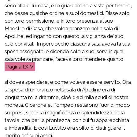
seco alla di lui casa, e lo guardarono a vista per timore,
che desse qualche ordine a suoi domestici. Disse solo
con loro permissione, e in loro presenza al suo
Maestro di Casa, che volea pranzare nella sala di
Apolline, ed ingannò con questo la vigilanza de’ suoi
due convitati. Imperciocché ciascuna sala aveva la sua
spesa assegnata, e dicendo solo a suoi servi in qual
sala voleva pranzare, faceva loro intendere quanto
I.XIV
si dovea spendere, e come voleva essere servito, Ora
la spesa di un pranzo nella sala di Apolline era di
cinquanta mila dramme, cioè dieci mila scudi di nostra
moneta. Cicerone e, Pompeo restarono fuor di modo
sorpresi, sì per la magnificenza e splendidezza della
tavola, che per la prontezza, con cui fu apparecchiata
e imbandita. E così Lucullo era solito di distinguere il
merito de’ suoi amici.