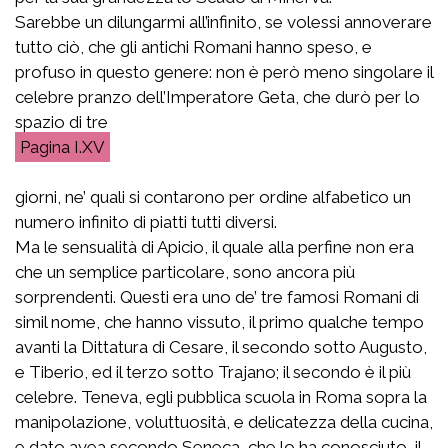
Sarebbe un dilungarmi all’infinito, se volessi annoverare
tutto ciò, che gli antichi Romani hanno speso, e
profuso in questo genere: non è però meno singolare il
celebre pranzo dell’Imperatore Geta, che durò per lo
spazio di tre
I.XV
giorni, ne’ quali si contarono per ordine alfabetico un
numero infinito di piatti tutti diversi.
Ma le sensualità di Apicio, il quale alla perfine non era
che un semplice particolare, sono ancora più
sorprendenti. Questi era uno de’ tre famosi Romani di
simil nome, che hanno vissuto, il primo qualche tempo
avanti la Dittatura di Cesare, il secondo sotto Augusto,
e Tiberio, ed il terzo sotto Trajano; il secondo è il più
celebre. Teneva, egli pubblica scuola in Roma sopra la
manipolazione, voluttuosità, e delicatezza della cucina,
e dato avea secondo Seneca, che lo ha conosciuto, il