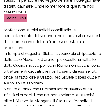
stesso Imperatore nel Regno de’ Parti molte giornate
distanti dal mare. Onde io memore di questi famosi
maestri della
I.XVI
professione, e miei antichi concittadini, e
particolarmente del secondo, ne rinnovo al presente il
di lui nome ponendolo in fronte a questa mia
produzione.
In tempo di Augusto i Siciliani aveano più di riputazione
delle altre Nazioni, ed erano i più eccellenti nell’arte
della Cucina motivo per cui in Roma non davansi cene,
o trattamenti delicati che non fossero da essi serviti;
onde ha fatto dire a Orazio,
nec Siculæ dapes dulcem
elaborabunt saporem
.
Non v’è dubbio, che i Romani abbondavano d’una
infinità di prodotti, che noi non abbiamo, attesoché
oltre il Manzo, la Mongana, il Castrato, l’Agnello, il