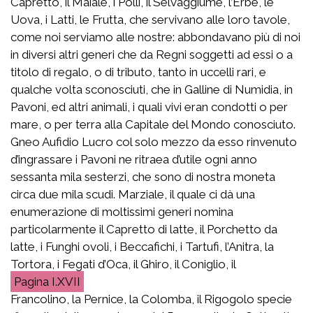
Capretto, il Maiale, i Polli, il Selvaggiume, l’Erbe, le
Uova, i Latti, le Frutta, che servivano alle loro tavole,
come noi serviamo alle nostre: abbondavano più di noi
in diversi altri generi che da Regni soggetti ad essi o a
titolo di regalo, o di tributo, tanto in uccelli rari, e
qualche volta sconosciuti, che in Galline di Numidia, in
Pavoni, ed altri animali, i quali vivi eran condotti o per
mare, o per terra alla Capitale del Mondo conosciuto.
Gneo Aufidio Lucro col solo mezzo da esso rinvenuto
d’ingrassare i Pavoni ne ritraea d’utile ogni anno
sessanta mila sesterzi, che sono di nostra moneta
circa due mila scudi. Marziale, il quale ci dà una
enumerazione di moltissimi generi nomina
particolarmente il Capretto di latte, il Porchetto da
latte, i Funghi ovoli, i Beccafichi, i Tartufi, l’Anitra, la
Tortora, i Fegati d’Oca, il Ghiro, il Coniglio, il
I.XVII
Francolino, la Pernice, la Colomba, il Rigogolo specie