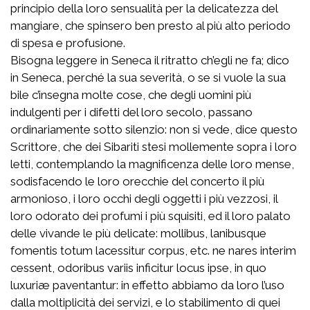
principio della loro sensualità per la delicatezza del
mangiare, che spinsero ben presto al più alto periodo
di spesa e profusione.
Bisogna leggere in Seneca il ritratto ch’egli ne fa; dico
in Seneca, perché la sua severità, o se si vuole la sua
bile c’insegna molte cose, che degli uomini più
indulgenti per i difetti del loro secolo, passano
ordinariamente sotto silenzio: non si vede, dice questo
Scrittore, che dei Sibariti stesi mollemente sopra i loro
letti, contemplando la magnificenza delle loro mense,
sodisfacendo le loro orecchie del concerto il più
armonioso, i loro occhi degli oggetti i più vezzosi, il
loro odorato dei profumi i più squisiti, ed il loro palato
delle vivande le più delicate:
mollibus, lanibusque
fomentis totum lacessitur corpus, etc. ne nares interim
cessent, odoribus variis inficitur locus ipse, in quo
luxuriæ paventantur
: in effetto abbiamo da loro l’uso
dalla moltiplicità dei servizi, e lo stabilimento di quei