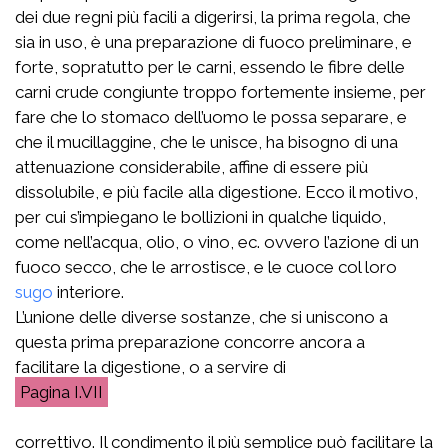
dei due regni più facili a digerirsi, la prima regola, che
sia in uso, è una preparazione di fuoco preliminare, e
forte, sopratutto per le carni, essendo le fibre delle
carni crude congiunte troppo fortemente insieme, per
fare che lo stomaco dell’uomo le possa separare, e
che il mucillaggine, che le unisce, ha bisogno di una
attenuazione considerabile, affine di essere più
dissolubile, e più facile alla digestione. Ecco il motivo,
per cui s’impiegano le bollizioni in qualche liquido,
come nell’acqua, olio, o vino, ec. ovvero l’azione di un
fuoco secco, che le arrostisce, e le cuoce col loro
sugo
interiore.
L’unione delle diverse sostanze, che si uniscono a
questa prima preparazione concorre ancora a
facilitare la digestione, o a servire di
I.VII
correttivo. Il condimento il più semplice può facilitare la