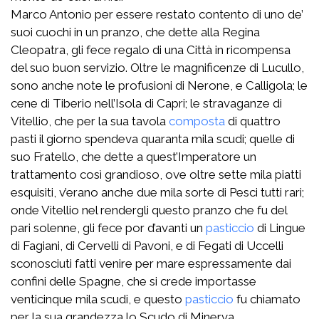
Marco Antonio per essere restato contento di uno de’
suoi cuochi in un pranzo, che dette alla Regina
Cleopatra, gli fece regalo di una Città in ricompensa
del suo buon servizio. Oltre le magnificenze di Lucullo,
sono anche note le profusioni di Nerone, e Calligola; le
cene di Tiberio nell’Isola di Capri; le stravaganze di
Vitellio, che per la sua tavola
composta
di quattro
pasti il giorno spendeva quaranta mila scudi; quelle di
suo Fratello, che dette a quest’Imperatore un
trattamento così grandioso, ove oltre sette mila piatti
esquisiti, v’erano anche due mila sorte di Pesci tutti rari;
onde Vitellio nel rendergli questo pranzo che fu del
pari solenne, gli fece por d’avanti un
pasticcio
di Lingue
di Fagiani, di Cervelli di Pavoni, e di Fegati di Uccelli
sconosciuti fatti venire per mare espressamente dai
confini delle Spagne, che si crede importasse
venticinque mila scudi, e questo
pasticcio
fu chiamato
per la sua grandezza lo Scudo di Minerva.