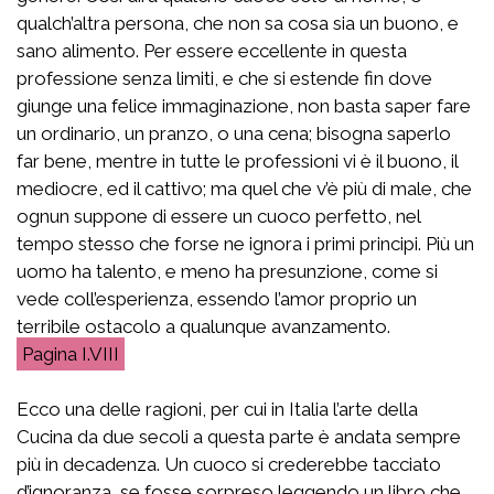
qualch’altra persona, che non sa cosa sia un buono, e
sano alimento. Per essere eccellente in questa
professione senza limiti, e che si estende fin dove
giunge una felice immaginazione, non basta saper fare
un ordinario, un pranzo, o una cena; bisogna saperlo
far bene, mentre in tutte le professioni vi è il buono, il
mediocre, ed il cattivo; ma quel che v’è più di male, che
ognun suppone di essere un cuoco perfetto, nel
tempo stesso che forse ne ignora i primi principi. Più un
uomo ha talento, e meno ha presunzione, come si
vede coll’esperienza, essendo l’amor proprio un
terribile ostacolo a qualunque avanzamento.
I.VIII
Ecco una delle ragioni, per cui in Italia l’arte della
Cucina da due secoli a questa parte è andata sempre
più in decadenza. Un cuoco si crederebbe tacciato
d’ignoranza, se fosse sorpreso leggendo un libro che