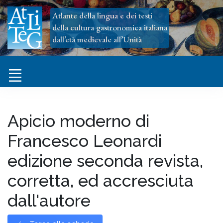
Atlante della lingua e dei testi
della cultura gastronomica italiana
dall’età medievale all’Unità
Apicio moderno di
Francesco Leonardi
edizione seconda revista,
corretta, ed accresciuta
dall'autore