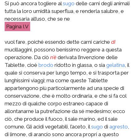
Si può ancora togliere al
sugo
delle carni degli animali
tutta la loro umidità superflua, e renderla salubre, e
necessaria all’uso, che se ne
I.V
vuol fare, poiché essendo dette carni cariche
di
mucillaggini, possono benissimo reggere a questa
operazione. Da ciò
n’è
derivata l’invenzione delle
Tablette, cioè
brodo
ridotto in glassa, o sia
gelatina
, il
quale si conserva per lungo tempo, e si trasporta per
lunghissimi viaggi; ma come queste Tablette
appartengono più particolarmente ad una specie di
conservazione, che è molto ordinaria, e che si fa col
mezzo di qualche corpo estraneo capace di
allontanarne la putrefazione da sé medesimo; ecco
ciò, che produce il fuoco, il sale marino, ed il sale
comune. Gli acidi vegetabili, l’aceto, il
sugo
di
agresto
,
di limone, di arancio sono ancora propri a questo