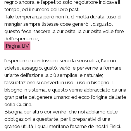
regnò ancora, e l’appetito solo regolatore indicava il
tempo, ed il numero dei loro pasti.
Tale temperanza però non fu di molta durata, l’uso di
mangiar sempre l’istesse cose generò il disgusto,
questo fece nascere la curiosità, la curiosità volle fare
dell’esperienze,
I.IV
l’esperienze condussero seco la sensualità, l’uomo
scielse, assaggiò, gustò, variò, e pervenne a formare
un’arte dell’azione la più semplice, e naturale;
l’assuefazione si converti in uso, l’uso in bisogno, il
bisogno in sistema, e questo venne abbracciato da una
gran parte del genere umano; ed ecco l’origine dell’arte
della Cucina.
Bisogna per altro convenire, che noi abbiamo delle
obbligazioni a quest’arte, per li preparativi di una
grande utilità, i quali meritano l’esame de’ nostri Fisici.