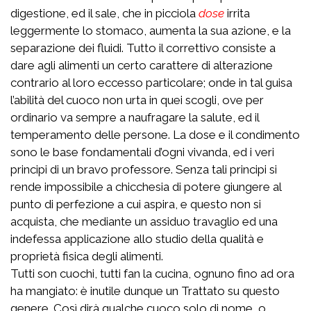
digestione, ed il sale, che in picciola
dose
irrita
leggermente lo stomaco, aumenta la sua azione, e la
separazione dei fluidi. Tutto il correttivo consiste a
dare agli alimenti un certo carattere di alterazione
contrario al loro eccesso particolare; onde in tal guisa
l’abilità del cuoco non urta in quei scogli, ove per
ordinario va sempre a naufragare la salute, ed il
temperamento delle persone. La dose e il condimento
sono le base fondamentali d’ogni vivanda, ed i veri
principi di un bravo professore. Senza tali principi si
rende impossibile a chicchesia di potere giungere al
punto di perfezione a cui aspira, e questo non si
acquista, che mediante un assiduo travaglio ed una
indefessa applicazione allo studio della qualità e
proprietà fisica degli alimenti.
Tutti son cuochi, tutti fan la cucina, ognuno fino ad ora
ha mangiato: è inutile dunque un Trattato su questo
genere. Così dirà qualche cuoco solo di nome, o