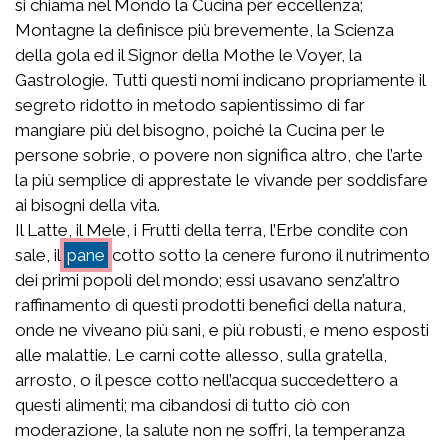
si chiama nel Mondo la Cucina per eccellenza;
Montagne la definisce più brevemente, la Scienza
della gola ed il Signor della Mothe le Voyer, la
Gastrologie. Tutti questi nomi indicano propriamente il
segreto ridotto in metodo sapientissimo di far
mangiare più del bisogno, poiché la Cucina per le
persone sobrie, o povere non significa altro, che l’arte
la più semplice di apprestate le vivande per soddisfare
ai bisogni della vita.
Il Latte, il Mele, i Frutti della terra, l’Erbe condite con
sale, il
pane
cotto sotto la cenere furono il nutrimento
dei primi popoli del mondo; essi usavano senz’altro
raffinamento di questi prodotti benefici della natura,
onde ne viveano più sani, e più robusti, e meno esposti
alle malattie. Le carni cotte allesso, sulla gratella,
arrosto, o il pesce cotto nell’acqua succedettero a
questi alimenti; ma cibandosi di tutto ciò con
moderazione, la salute non ne soffri, la temperanza