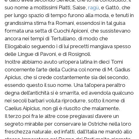
suo nome a moltissimi Piatti, Salse,
ragù
, e Gattò, che
per lungo spazio di tempo furono alla moda, e tenuti in
grandissima stima fra Romani, essendosi in tal guisa
formata una setta di Cuochi Apiceni, che sussistevano
ancora nei tempi di Tertulliano, di modo che
Eliogabalo seguendo i di lui precetti mangiava spesso
delle Lingue di Pavoni, e di Rosignoli.
Inoltre abbiamo avuto un’opera latina in dieci Tomi
concernente l’arte della Cucina col nome di M. Gadius
Apicius, che si crede costantemente sia del secondo,
essendo questo il suo nome. Una tal’opera peraltro
degna dell’antichità si è smarrita, ed avendola qualcuno
nei secoli barbari voluta riprodurre, sotto il nome di
Caelius Aipicius, non gli è riuscito che malamente.
Il terzo poi fra le altre cose pregiavasi d’avere un
segreto mirabile per conservare le Ostriche nella loro
freschezza naturale, ed infatti, dall’Italia ne mandò allo