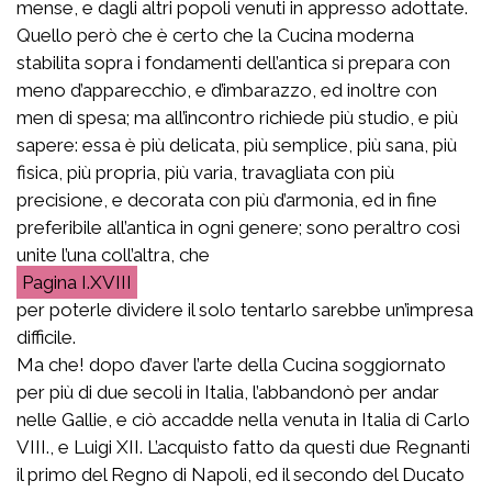
mense, e dagli altri popoli venuti in appresso adottate.
Quello però che è certo che la Cucina moderna
stabilita sopra i fondamenti dell’antica si prepara con
meno d’apparecchio, e d’imbarazzo, ed inoltre con
men di spesa; ma all’incontro richiede più studio, e più
sapere: essa è più delicata, più semplice, più sana, più
fisica, più propria, più varia, travagliata con più
precisione, e decorata con più d’armonia, ed in fine
preferibile all’antica in ogni genere; sono peraltro così
unite l’una coll’altra, che
I.XVIII
per poterle dividere il solo tentarlo sarebbe un’impresa
difficile.
Ma che! dopo d’aver l’arte della Cucina soggiornato
per più di due secoli in Italia, l’abbandonò per andar
nelle Gallie, e ciò accadde nella venuta in Italia di Carlo
VIII., e Luigi XII. L’acquisto fatto da questi due Regnanti
il primo del Regno di Napoli, ed il secondo del Ducato