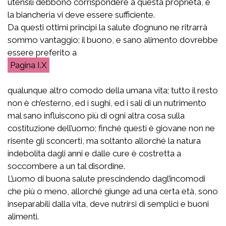
utensili debbono corrispondere a questa proprietà, e
la biancheria vi deve essere sufficiente.
Da questi ottimi principi la salute d’ognuno ne ritrarrà
sommo vantaggio; il buono, e sano alimento dovrebbe
essere preferito a
I.X
qualunque altro comodo della umana vita; tutto il resto
non è ch’esterno, ed i sughi, ed i sali di un nutrimento
mal sano influiscono più di ogni altra cosa sulla
costituzione dell’uomo; finché questi è giovane non ne
risente gli sconcerti, ma soltanto allorché la natura
indebolita dagli anni e dalle cure è costretta a
soccombere a un tal disordine.
L’uomo di buona salute prescindendo dagl’incomodi
che più o meno, allorché giunge ad una certa età, sono
inseparabili dalla vita, deve nutrirsi di semplici e buoni
alimenti.