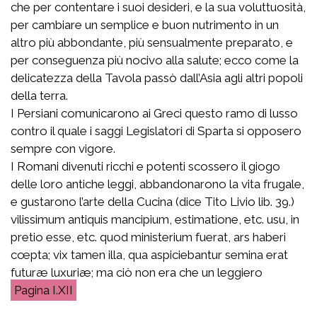
che per contentare i suoi desideri, e la sua voluttuosità,
per cambiare un semplice e buon nutrimento in un
altro più abbondante, più sensualmente preparato, e
per conseguenza più nocivo alla salute; ecco come la
delicatezza della Tavola passò dall’Asia agli altri popoli
della terra.
I Persiani comunicarono ai Greci questo ramo di lusso
contro il quale i saggi Legislatori di Sparta si opposero
sempre con vigore.
I Romani divenuti ricchi e potenti scossero il giogo
delle loro antiche leggi, abbandonarono la vita frugale,
e gustarono l’arte della Cucina (dice Tito Livio lib. 39.)
vilissimum antiquis mancipium, estimatione, etc. usu, in
pretio esse, etc. quod ministerium fuerat, ars haberi
cœpta; vix tamen illa, qua aspiciebantur semina erat
futuræ luxuriæ
; ma ciò non era che un leggiero
I.XII