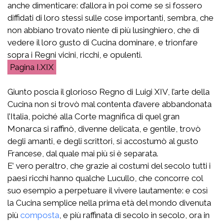
anche dimenticare: d’allora in poi come se si fossero
diffidati di loro stessi sulle cose importanti, sembra, che
non abbiano trovato niente di più lusinghiero, che di
vedere il loro gusto di Cucina dominare, e trionfare
sopra i Regni vicini, ricchi, e opulenti.
I.XIX
Giunto poscia il glorioso Regno di Luigi XIV, l’arte della
Cucina non si trovò mal contenta d’avere abbandonata
l’Italia, poiché alla Corte magnifica di quel gran
Monarca si raffinò, divenne delicata, e gentile, trovò
degli amanti, e degli scrittori, si accostumò al gusto
Francese, dal quale mai più si è separata.
E’ vero peraltro, che grazie ai costumi del secolo tutti i
paesi ricchi hanno qualche Lucullo, che concorre col
suo esempio a perpetuare il vivere lautamente: e così
la Cucina semplice nella prima età del mondo divenuta
più
composta
, e più raffinata di secolo in secolo, ora in