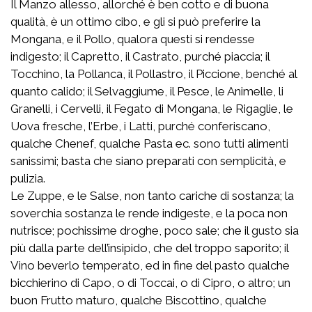
Il Manzo allesso, allorché è ben cotto e di buona
qualità, è un ottimo cibo, e gli si può preferire la
Mongana, e il Pollo, qualora questi si rendesse
indigesto; il Capretto, il Castrato, purché piaccia; il
Tocchino, la Pollanca, il Pollastro, il Piccione, benché al
quanto calido; il Selvaggiume, il Pesce, le Animelle, li
Granelli, i Cervelli, il Fegato di Mongana, le Rigaglie, le
Uova fresche, l’Erbe, i Latti, purché conferiscano,
qualche Chenef, qualche Pasta ec. sono tutti alimenti
sanissimi; basta che siano preparati con semplicità, e
pulizia.
Le Zuppe, e le Salse, non tanto cariche di sostanza; la
soverchia sostanza le rende indigeste, e la poca non
nutrisce; pochissime droghe, poco sale; che il gusto sia
più dalla parte dell’insipido, che del troppo saporito; il
Vino beverlo temperato, ed in fine del pasto qualche
bicchierino di Capo, o di Toccai, o di Cipro, o altro; un
buon Frutto maturo, qualche Biscottino, qualche