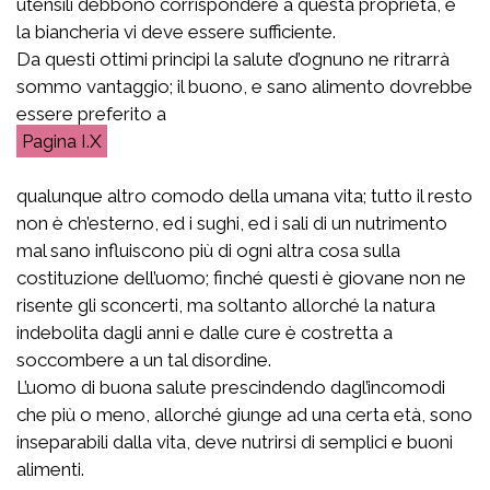
utensili debbono corrispondere a questa proprietà, e
la biancheria vi deve essere sufficiente.
Da questi ottimi principi la salute d’ognuno ne ritrarrà
sommo vantaggio; il buono, e sano alimento dovrebbe
essere preferito a
I.X
qualunque altro comodo della umana vita; tutto il resto
non è ch’esterno, ed i sughi, ed i sali di un nutrimento
mal sano influiscono più di ogni altra cosa sulla
costituzione dell’uomo; finché questi è giovane non ne
risente gli sconcerti, ma soltanto allorché la natura
indebolita dagli anni e dalle cure è costretta a
soccombere a un tal disordine.
L’uomo di buona salute prescindendo dagl’incomodi
che più o meno, allorché giunge ad una certa età, sono
inseparabili dalla vita, deve nutrirsi di semplici e buoni
alimenti.