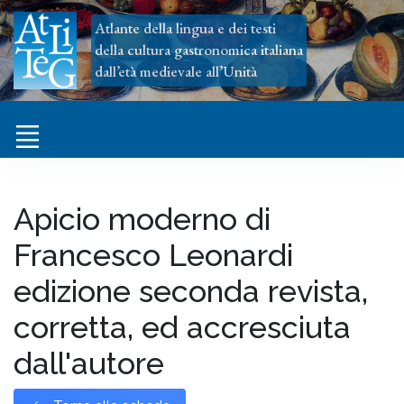
Atlante della lingua e dei testi
della cultura gastronomica italiana
dall’età medievale all’Unità
Apicio moderno di
Francesco Leonardi
edizione seconda revista,
corretta, ed accresciuta
dall'autore