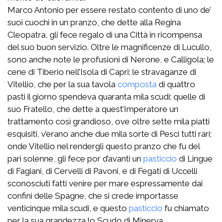
Marco Antonio per essere restato contento di uno de’
suoi cuochi in un pranzo, che dette alla Regina
Cleopatra, gli fece regalo di una Città in ricompensa
del suo buon servizio. Oltre le magnificenze di Lucullo,
sono anche note le profusioni di Nerone, e Calligola; le
cene di Tiberio nell’Isola di Capri; le stravaganze di
Vitellio, che per la sua tavola
composta
di quattro
pasti il giorno spendeva quaranta mila scudi; quelle di
suo Fratello, che dette a quest’Imperatore un
trattamento così grandioso, ove oltre sette mila piatti
esquisiti, v’erano anche due mila sorte di Pesci tutti rari;
onde Vitellio nel rendergli questo pranzo che fu del
pari solenne, gli fece por d’avanti un
pasticcio
di Lingue
di Fagiani, di Cervelli di Pavoni, e di Fegati di Uccelli
sconosciuti fatti venire per mare espressamente dai
confini delle Spagne, che si crede importasse
venticinque mila scudi, e questo
pasticcio
fu chiamato
per la sua grandezza lo Scudo di Minerva.