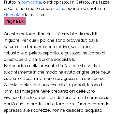
Frutto in
composta
, o sciroppato, un Gelato, una tazza
di Caffè non molto amaro,
pane
buono, ed un’ottima
cioccolata
la mattina.
I.XI
Questo metodo di nutrirsi si è creduto da molti il
migliore. Per quelli poi che sono provveduti dalla
natura di un temperamento attivo, sanissimo, e
robusto, e di palato saporito, e gustoso, nel corso di
quest’Opera vi sarà di che soddisfarli.
Nel principio della presente Prefazione si è veduto
succintamente in che modo ha avuto origine l’arte della
cucina, ora esaminiamone i progressi e la decadenza.
Gli Asiatici più voluttuosi che gli altri popoli, furono i
primi ad impiegare nelle preparazioni delle loro
vivande tutte le produzioni del loro clima; il commercio
portò queste produzioni ai loro vicini. L’uomo correndo
appresso alle ricchezze, non ne desiderò l’acquisto,