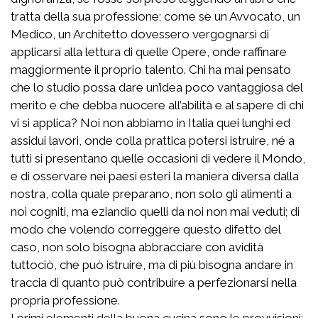
tratta della sua professione; come se un Avvocato, un
Medico, un Architetto dovessero vergognarsi di
applicarsi alla lettura di quelle Opere, onde raffinare
maggiormente il proprio talento. Chi ha mai pensato
che lo studio possa dare un’idea poco vantaggiosa del
merito e che debba nuocere all’abilità e al sapere di chi
vi si applica? Noi non abbiamo in Italia quei lunghi ed
assidui lavori, onde colla prattica potersi istruire, né a
tutti si presentano quelle occasioni di vedere il Mondo,
e di osservare nei paesi esteri la maniera diversa dalla
nostra, colla quale preparano, non solo gli alimenti a
noi cogniti, ma eziandio quelli da noi non mai veduti; di
modo che volendo correggere questo difetto del
caso, non solo bisogna abbracciare con avidità
tuttociò, che può istruire, ma di più bisogna andare in
traccia di quanto può contribuire a perfezionarsi nella
propria professione.
I primi elementi della buona cucina sono le provvisioni;