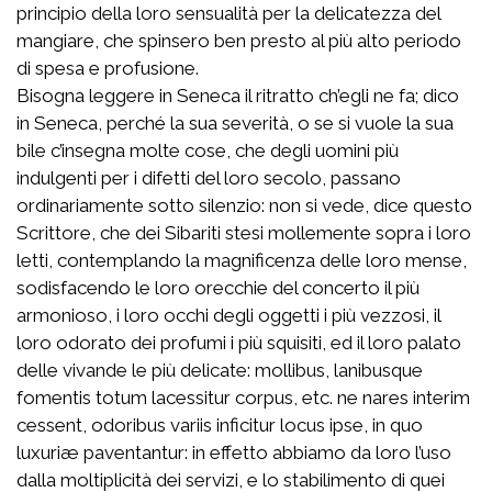
principio della loro sensualità per la delicatezza del
mangiare, che spinsero ben presto al più alto periodo
di spesa e profusione.
Bisogna leggere in Seneca il ritratto ch’egli ne fa; dico
in Seneca, perché la sua severità, o se si vuole la sua
bile c’insegna molte cose, che degli uomini più
indulgenti per i difetti del loro secolo, passano
ordinariamente sotto silenzio: non si vede, dice questo
Scrittore, che dei Sibariti stesi mollemente sopra i loro
letti, contemplando la magnificenza delle loro mense,
sodisfacendo le loro orecchie del concerto il più
armonioso, i loro occhi degli oggetti i più vezzosi, il
loro odorato dei profumi i più squisiti, ed il loro palato
delle vivande le più delicate:
mollibus, lanibusque
fomentis totum lacessitur corpus, etc. ne nares interim
cessent, odoribus variis inficitur locus ipse, in quo
luxuriæ paventantur
: in effetto abbiamo da loro l’uso
dalla moltiplicità dei servizi, e lo stabilimento di quei