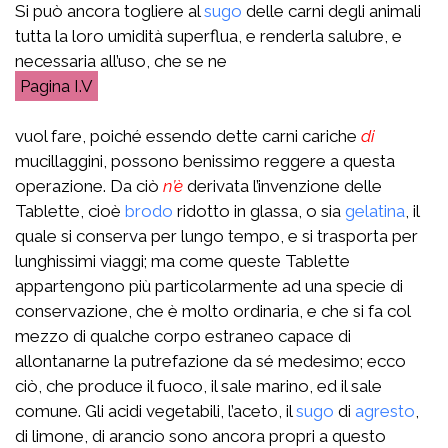
Si può ancora togliere al
sugo
delle carni degli animali
tutta la loro umidità superflua, e renderla salubre, e
necessaria all’uso, che se ne
I.V
vuol fare, poiché essendo dette carni cariche
di
mucillaggini, possono benissimo reggere a questa
operazione. Da ciò
n’è
derivata l’invenzione delle
Tablette, cioè
brodo
ridotto in glassa, o sia
gelatina
, il
quale si conserva per lungo tempo, e si trasporta per
lunghissimi viaggi; ma come queste Tablette
appartengono più particolarmente ad una specie di
conservazione, che è molto ordinaria, e che si fa col
mezzo di qualche corpo estraneo capace di
allontanarne la putrefazione da sé medesimo; ecco
ciò, che produce il fuoco, il sale marino, ed il sale
comune. Gli acidi vegetabili, l’aceto, il
sugo
di
agresto
,
di limone, di arancio sono ancora propri a questo