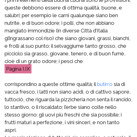
queste debbono essere di ottima qualità, buone, e
salubri; per esempio le carni qualunque siano ben
nutrite, e di buon odore; i polli, che non abbiano
mangiato immondizie (in diverse Città d’Italia
gl’ingrassano col riso) che siano giovani, grassi, bianchi,
e frolli al suo punto; il selvaggiume tanto grosso, che
picciolo sia grasso, giovane, tenero, e di buon fumè,
cioè di un grato odore; i pesci che
I.IX
corrispondino a queste ottime qualità; il
butirro
sia di
vacca fresco, i latti non siano acidi, o di cattivo sapore,
tuttociò, che riguarda la pizzicheria non senta il rancido,
lo stantivo, o il riscaldato; l’erbe siano colte nello
stesso giorno: gli uovi più freschi che sia possibile; i
frutti maturi a perfezione, i vini sinceri, e non tanto
aspri.