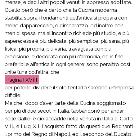
mense, e dagli altri popoli venuti in appresso adottate.
Quello però che è certo che la Cucina moderna
stabilita sopra i fondamenti dell’antica si prepara con
meno d’apparecchio, e d’imbarazzo, ed inoltre con
men di spesa; ma all’incontro richiede più studio, e più
sapere: essa è più delicata, più semplice, più sana, più
fisica, più propria, più varia, travagliata con più
precisione, e decorata con più d’armonia, ed in fine
preferibile all’antica in ogni genere; sono peraltro così
unite l’una coll’altra, che
I.XVIII
per poterle dividere il solo tentarlo sarebbe un’impresa
difficile.
Ma che! dopo d’aver l’arte della Cucina soggiornato
per più di due secoli in Italia, l’abbandonò per andar
nelle Gallie, e ciò accadde nella venuta in Italia di Carlo
VIII., e Luigi XII. L’acquisto fatto da questi due Regnanti
il primo del Regno di Napoli, ed il secondo del Ducato