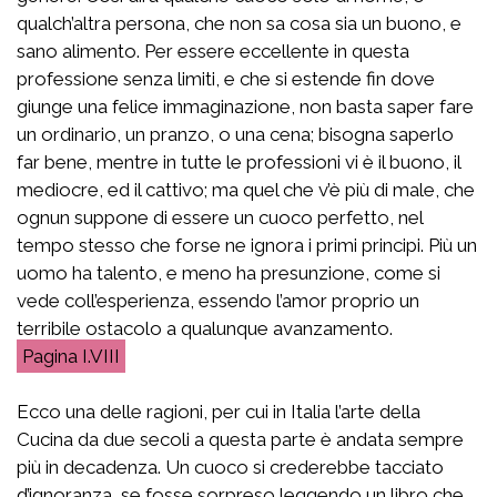
qualch’altra persona, che non sa cosa sia un buono, e
sano alimento. Per essere eccellente in questa
professione senza limiti, e che si estende fin dove
giunge una felice immaginazione, non basta saper fare
un ordinario, un pranzo, o una cena; bisogna saperlo
far bene, mentre in tutte le professioni vi è il buono, il
mediocre, ed il cattivo; ma quel che v’è più di male, che
ognun suppone di essere un cuoco perfetto, nel
tempo stesso che forse ne ignora i primi principi. Più un
uomo ha talento, e meno ha presunzione, come si
vede coll’esperienza, essendo l’amor proprio un
terribile ostacolo a qualunque avanzamento.
I.VIII
Ecco una delle ragioni, per cui in Italia l’arte della
Cucina da due secoli a questa parte è andata sempre
più in decadenza. Un cuoco si crederebbe tacciato
d’ignoranza, se fosse sorpreso leggendo un libro che