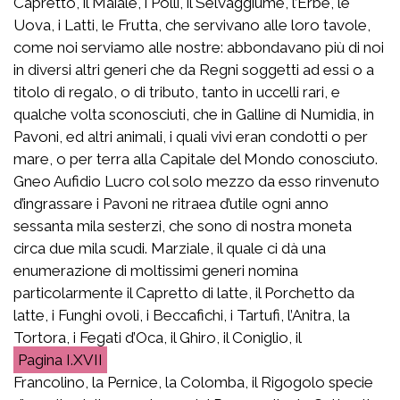
Capretto, il Maiale, i Polli, il Selvaggiume, l’Erbe, le
Uova, i Latti, le Frutta, che servivano alle loro tavole,
come noi serviamo alle nostre: abbondavano più di noi
in diversi altri generi che da Regni soggetti ad essi o a
titolo di regalo, o di tributo, tanto in uccelli rari, e
qualche volta sconosciuti, che in Galline di Numidia, in
Pavoni, ed altri animali, i quali vivi eran condotti o per
mare, o per terra alla Capitale del Mondo conosciuto.
Gneo Aufidio Lucro col solo mezzo da esso rinvenuto
d’ingrassare i Pavoni ne ritraea d’utile ogni anno
sessanta mila sesterzi, che sono di nostra moneta
circa due mila scudi. Marziale, il quale ci dà una
enumerazione di moltissimi generi nomina
particolarmente il Capretto di latte, il Porchetto da
latte, i Funghi ovoli, i Beccafichi, i Tartufi, l’Anitra, la
Tortora, i Fegati d’Oca, il Ghiro, il Coniglio, il
I.XVII
Francolino, la Pernice, la Colomba, il Rigogolo specie