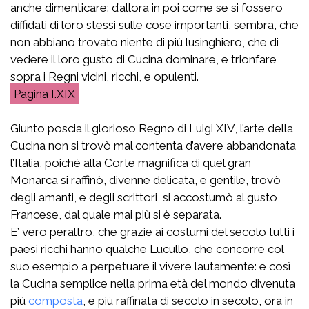
anche dimenticare: d’allora in poi come se si fossero
diffidati di loro stessi sulle cose importanti, sembra, che
non abbiano trovato niente di più lusinghiero, che di
vedere il loro gusto di Cucina dominare, e trionfare
sopra i Regni vicini, ricchi, e opulenti.
I.XIX
Giunto poscia il glorioso Regno di Luigi XIV, l’arte della
Cucina non si trovò mal contenta d’avere abbandonata
l’Italia, poiché alla Corte magnifica di quel gran
Monarca si raffinò, divenne delicata, e gentile, trovò
degli amanti, e degli scrittori, si accostumò al gusto
Francese, dal quale mai più si è separata.
E’ vero peraltro, che grazie ai costumi del secolo tutti i
paesi ricchi hanno qualche Lucullo, che concorre col
suo esempio a perpetuare il vivere lautamente: e così
la Cucina semplice nella prima età del mondo divenuta
più
composta
, e più raffinata di secolo in secolo, ora in