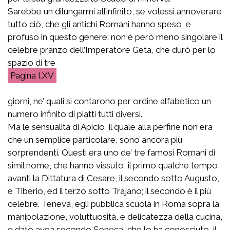
Sarebbe un dilungarmi all’infinito, se volessi annoverare
tutto ciò, che gli antichi Romani hanno speso, e
profuso in questo genere: non è però meno singolare il
celebre pranzo dell’Imperatore Geta, che durò per lo
spazio di tre
I.XV
giorni, ne’ quali si contarono per ordine alfabetico un
numero infinito di piatti tutti diversi.
Ma le sensualità di Apicio, il quale alla perfine non era
che un semplice particolare, sono ancora più
sorprendenti. Questi era uno de’ tre famosi Romani di
simil nome, che hanno vissuto, il primo qualche tempo
avanti la Dittatura di Cesare, il secondo sotto Augusto,
e Tiberio, ed il terzo sotto Trajano; il secondo è il più
celebre. Teneva, egli pubblica scuola in Roma sopra la
manipolazione, voluttuosità, e delicatezza della cucina,
e dato avea secondo Seneca, che lo ha conosciuto, il