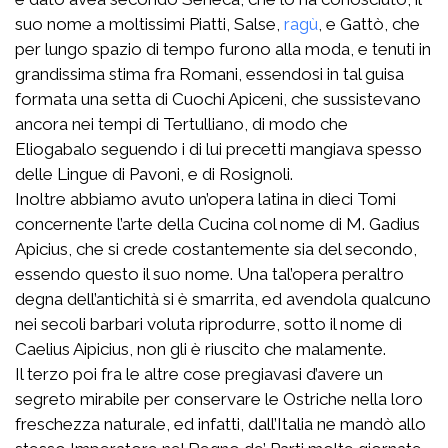
suo nome a moltissimi Piatti, Salse,
ragù
, e Gattò, che
per lungo spazio di tempo furono alla moda, e tenuti in
grandissima stima fra Romani, essendosi in tal guisa
formata una setta di Cuochi Apiceni, che sussistevano
ancora nei tempi di Tertulliano, di modo che
Eliogabalo seguendo i di lui precetti mangiava spesso
delle Lingue di Pavoni, e di Rosignoli.
Inoltre abbiamo avuto un’opera latina in dieci Tomi
concernente l’arte della Cucina col nome di M. Gadius
Apicius, che si crede costantemente sia del secondo,
essendo questo il suo nome. Una tal’opera peraltro
degna dell’antichità si è smarrita, ed avendola qualcuno
nei secoli barbari voluta riprodurre, sotto il nome di
Caelius Aipicius, non gli è riuscito che malamente.
Il terzo poi fra le altre cose pregiavasi d’avere un
segreto mirabile per conservare le Ostriche nella loro
freschezza naturale, ed infatti, dall’Italia ne mandò allo