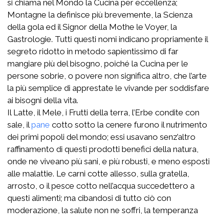
si chiama nel Mondo la Cucina per eccellenza;
Montagne la definisce più brevemente, la Scienza
della gola ed il Signor della Mothe le Voyer, la
Gastrologie. Tutti questi nomi indicano propriamente il
segreto ridotto in metodo sapientissimo di far
mangiare più del bisogno, poiché la Cucina per le
persone sobrie, o povere non significa altro, che l’arte
la più semplice di apprestate le vivande per soddisfare
ai bisogni della vita.
Il Latte, il Mele, i Frutti della terra, l’Erbe condite con
sale, il
pane
cotto sotto la cenere furono il nutrimento
dei primi popoli del mondo; essi usavano senz’altro
raffinamento di questi prodotti benefici della natura,
onde ne viveano più sani, e più robusti, e meno esposti
alle malattie. Le carni cotte allesso, sulla gratella,
arrosto, o il pesce cotto nell’acqua succedettero a
questi alimenti; ma cibandosi di tutto ciò con
moderazione, la salute non ne soffri, la temperanza