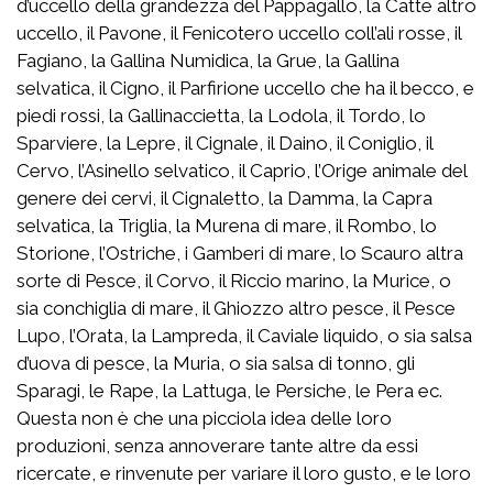
d’uccello della grandezza del Pappagallo, la Catte altro
uccello, il Pavone, il Fenicotero uccello coll’ali rosse, il
Fagiano, la Gallina Numidica, la Grue, la Gallina
selvatica, il Cigno, il Parfirione uccello che ha il becco, e
piedi rossi, la Gallinaccietta, la Lodola, il Tordo, lo
Sparviere, la Lepre, il Cignale, il Daino, il Coniglio, il
Cervo, l’Asinello selvatico, il Caprio, l’Orige animale del
genere dei cervi, il Cignaletto, la Damma, la Capra
selvatica, la Triglia, la Murena di mare, il Rombo, lo
Storione, l’Ostriche, i Gamberi di mare, lo Scauro altra
sorte di Pesce, il Corvo, il Riccio marino, la Murice, o
sia conchiglia di mare, il Ghiozzo altro pesce, il Pesce
Lupo, l’Orata, la Lampreda, il Caviale liquido, o sia salsa
d’uova di pesce, la Muria, o sia salsa di tonno, gli
Sparagi, le Rape, la Lattuga, le Persiche, le Pera ec.
Questa non è che una picciola idea delle loro
produzioni, senza annoverare tante altre da essi
ricercate, e rinvenute per variare il loro gusto, e le loro