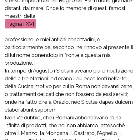
stesso Imperatore nel Regno de’ Parti molte giornate
distanti dal mare. Onde io memore di questi famosi
maestri della
I.XVI
professione, e miei antichi concittadini, e
particolarmente del secondo, ne rinnovo al presente il
di lui nome ponendolo in fronte a questa mia
produzione.
In tempo di Augusto i Siciliani aveano più di riputazione
delle altre Nazioni, ed erano i più eccellenti nell’arte
della Cucina motivo per cui in Roma non davansi cene,
o trattamenti delicati che non fossero da essi serviti;
onde ha fatto dire a Orazio,
nec Siculæ dapes dulcem
elaborabunt saporem
.
Non v’è dubbio, che i Romani abbondavano d’una
infinità di prodotti, che noi non abbiamo, attesoché
oltre il Manzo, la Mongana, il Castrato, l’Agnello, il