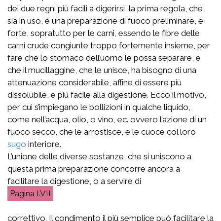
dei due regni più facili a digerirsi, la prima regola, che
sia in uso, è una preparazione di fuoco preliminare, e
forte, sopratutto per le carni, essendo le fibre delle
carni crude congiunte troppo fortemente insieme, per
fare che lo stomaco dell’uomo le possa separare, e
che il mucillaggine, che le unisce, ha bisogno di una
attenuazione considerabile, affine di essere più
dissolubile, e più facile alla digestione. Ecco il motivo,
per cui s’impiegano le bollizioni in qualche liquido,
come nell’acqua, olio, o vino, ec. ovvero l’azione di un
fuoco secco, che le arrostisce, e le cuoce col loro
sugo
interiore.
L’unione delle diverse sostanze, che si uniscono a
questa prima preparazione concorre ancora a
facilitare la digestione, o a servire di
I.VII
correttivo. Il condimento il più semplice può facilitare la