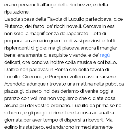
erano pervenuti all’auge delle ricchezze, e della
riputazione.
La sola spesa della Tavola di Lucullo partecipava, dice
Plutarco, del fasto, de’ ricchi novelli. Cercava in essi
non solo la magnificenza dell’apparato, i letti di
porpora, un armario guarnito di vasi preziosi, e tutti
risplendenti di gioie: ma gli piaceva ancora il mangiar
bene; era amante di esquisite vivande, e de’
ragù
delicati, che condiva inoltre colla musica e col ballo.
D’altro non parlavasi in Roma che della tavola di
Lucullo; Cicerone, e Pompeo vollero assicurarsene.
Avendolo adunque ritrovato una mattina nella pubblica
piazza gli dissero: noi desideriamo di venire oggi a
pranzo con voi, ma non vogliamo che ci diate cosa
alcuna più del vostro ordinario. Lucullo da prima se ne
schermì, e gli pregò di rimettere la cosa ad un’altra
giornata per aver tempo di disporsi a riceverli. Ma
eglino insistettero, ed andarono immediatamente