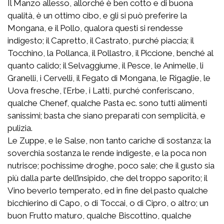
Il Manzo allesso, allorché è ben cotto e di buona
qualità, è un ottimo cibo, e gli si può preferire la
Mongana, e il Pollo, qualora questi si rendesse
indigesto; il Capretto, il Castrato, purché piaccia; il
Tocchino, la Pollanca, il Pollastro, il Piccione, benché al
quanto calido; il Selvaggiume, il Pesce, le Animelle, li
Granelli, i Cervelli, il Fegato di Mongana, le Rigaglie, le
Uova fresche, l’Erbe, i Latti, purché conferiscano,
qualche Chenef, qualche Pasta ec. sono tutti alimenti
sanissimi; basta che siano preparati con semplicità, e
pulizia.
Le Zuppe, e le Salse, non tanto cariche di sostanza; la
soverchia sostanza le rende indigeste, e la poca non
nutrisce; pochissime droghe, poco sale; che il gusto sia
più dalla parte dell’insipido, che del troppo saporito; il
Vino beverlo temperato, ed in fine del pasto qualche
bicchierino di Capo, o di Toccai, o di Cipro, o altro; un
buon Frutto maturo, qualche Biscottino, qualche