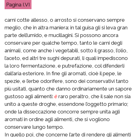
I.VI
carni cotte allesso, o arrosto si conservano sempre
meglio, che in altra maniera: in tal guisa gli si leva gran
parte dell’umido, e mucillagini. Si possono ancora
conservare per qualche tempo, tanto le carni degli
animali, come anche i vegetabili, sotto il grasso, l’olio,
l’aceto, ed altri tre sughi depurati, li quali impediscono
la loro fermentazione, e putrefazione, col difenderli
dall’aria esteriore. In fine gli aromati, cioè il pepe, le
spezie, e l’erbe odorifere, sono dei conservativi tanto
più usitati, quanto che danno ordinariamente un sapore
gustoso agli alimenti:
è
raro peraltro, che il sale non sia
unito a queste droghe, essendone l’oggetto primario;
onde la disseccazione concorre sempre unita agli
aromati in ordine agli alimenti, che si vogliono
conservare lungo tempo.
In quello poi, che concerne l’arte di rendere gli alimenti