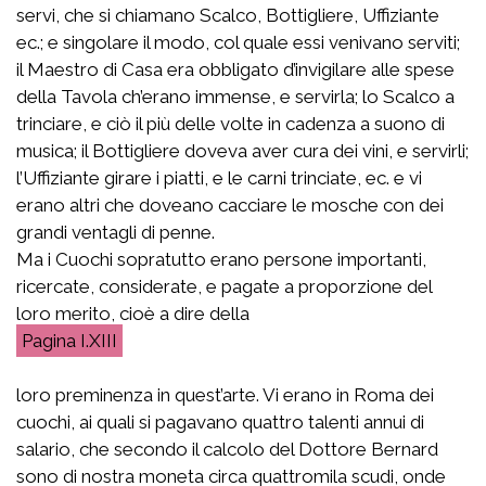
servi, che si chiamano Scalco, Bottigliere, Uffiziante
ec.; e singolare il modo, col quale essi venivano serviti;
il Maestro di Casa era obbligato d’invigilare alle spese
della Tavola ch’erano immense, e servirla; lo Scalco a
trinciare, e ciò il più delle volte in cadenza a suono di
musica; il Bottigliere doveva aver cura dei vini, e servirli;
l’Uffiziante girare i piatti, e le carni trinciate, ec. e vi
erano altri che doveano cacciare le mosche con dei
grandi ventagli di penne.
Ma i Cuochi sopratutto erano persone importanti,
ricercate, considerate, e pagate a proporzione del
loro merito, cioè a dire della
I.XIII
loro preminenza in quest’arte. Vi erano in Roma dei
cuochi, ai quali si pagavano quattro talenti annui di
salario, che secondo il calcolo del Dottore Bernard
sono di nostra moneta circa quattromila scudi, onde