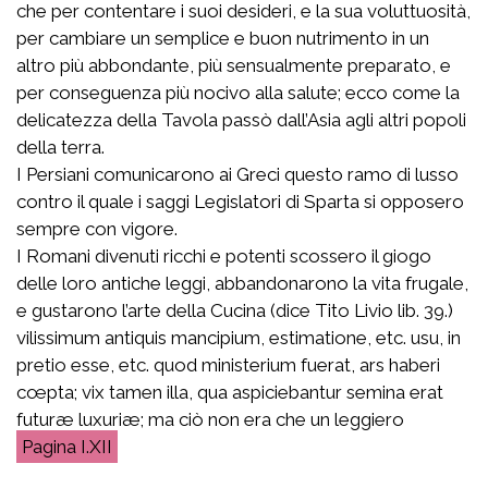
che per contentare i suoi desideri, e la sua voluttuosità,
per cambiare un semplice e buon nutrimento in un
altro più abbondante, più sensualmente preparato, e
per conseguenza più nocivo alla salute; ecco come la
delicatezza della Tavola passò dall’Asia agli altri popoli
della terra.
I Persiani comunicarono ai Greci questo ramo di lusso
contro il quale i saggi Legislatori di Sparta si opposero
sempre con vigore.
I Romani divenuti ricchi e potenti scossero il giogo
delle loro antiche leggi, abbandonarono la vita frugale,
e gustarono l’arte della Cucina (dice Tito Livio lib. 39.)
vilissimum antiquis mancipium, estimatione, etc. usu, in
pretio esse, etc. quod ministerium fuerat, ars haberi
cœpta; vix tamen illa, qua aspiciebantur semina erat
futuræ luxuriæ
; ma ciò non era che un leggiero
I.XII