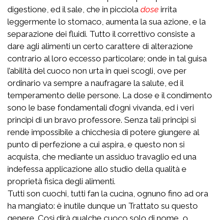
digestione, ed il sale, che in picciola
dose
irrita
leggermente lo stomaco, aumenta la sua azione, e la
separazione dei fluidi. Tutto il correttivo consiste a
dare agli alimenti un certo carattere di alterazione
contrario al loro eccesso particolare; onde in tal guisa
l’abilità del cuoco non urta in quei scogli, ove per
ordinario va sempre a naufragare la salute, ed il
temperamento delle persone. La dose e il condimento
sono le base fondamentali d’ogni vivanda, ed i veri
principi di un bravo professore. Senza tali principi si
rende impossibile a chicchesia di potere giungere al
punto di perfezione a cui aspira, e questo non si
acquista, che mediante un assiduo travaglio ed una
indefessa applicazione allo studio della qualità e
proprietà fisica degli alimenti.
Tutti son cuochi, tutti fan la cucina, ognuno fino ad ora
ha mangiato: è inutile dunque un Trattato su questo
genere. Così dirà qualche cuoco solo di nome, o