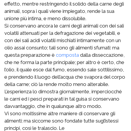
effetto, mentre restringendo il solido della carne degli
animali, sopra i quali viene impiegato, rende la sua
unione più intima, e meno dissolubile.
Si conservano ancora le carni degli animali con dei sali
volatili attenuati per la defragazione dei vegetabili, e
con dei sali acidi volatili mischiati intimamente con un
olio assai consunto; tali sono gli alimenti sfumati: ma
questa preparazione è
composta
dalla disseccazione,
che ne forma la parte principale; per altro è certo, che
l’olio, il quale esce dal fumo, essendo sale sottilissimo,
e prendendo il luogo dell’acqua che svapora del corpo
della carne; ciò la rende molto meno alterabile.
L’esperienza lo dimostra giornalmente, imperciocché
le carni ed i pesci preparati in tal guisa si conservano
davvantaggio, che in qualunque altro modo.
Vi sono moltissime altre maniere di conservare gli
alimenti; ma siccome sono fondate tutte sugl’istessi
principi, così le tralascio. Le