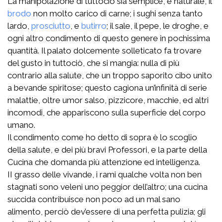
La manipolazione di tuttociò sia semplice, e naturale, il
brodo
non molto carico di carne; i sughi senza tanto
lardo,
prosciutto
, e
butirro
; il sale, il pepe, le droghe, e
ogni altro condimento di questo genere in pochissima
quantità. Il palato dolcemente solleticato fa trovare
del gusto in tuttociò, che si mangia: nulla di più
contrario alla salute, che un troppo saporito cibo unito
a bevande spiritose; questo cagiona un’infinità di serie
malattie, oltre umor salso, pizzicore, macchie, ed altri
incomodi, che appariscono sulla superficie del corpo
umano.
Il condimento come ho detto di sopra è lo scoglio
della salute, e dei più bravi Professori, e la parte della
Cucina che domanda più attenzione ed intelligenza.
II grasso delle vivande, i rami qualche volta non ben
stagnati sono veleni uno peggior dell’altro; una cucina
succida contribuisce non poco ad un mal sano
alimento, perciò dev’essere di una perfetta pulizia; gli