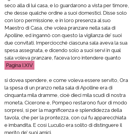
seco alla di lui casa, e lo guardarono a vista per timore,
che desse qualche ordine a suoi domestici. Disse solo
con loro permissione, e in loro presenza al suo
Maestro di Casa, che volea pranzare nella sala di
Apolline, ed ingannò con questo la vigilanza de’ suoi
due convitati. Imperciocché ciascuna sala aveva la sua
spesa assegnata, e dicendo solo a suoi servi in qual
sala voleva pranzare, faceva loro intendere quanto
I.XIV
si dovea spendere, e come voleva essere servito, Ora
la spesa di un pranzo nella sala di Apolline era di
cinquanta mila dramme, cioè dieci mila scudi di nostra
moneta. Cicerone e, Pompeo restarono fuor di modo
sorpresi, sì per la magnificenza e splendidezza della
tavola, che per la prontezza, con cui fu apparecchiata
e imbandita. E così Lucullo era solito di distinguere il
merito de’ suoi amici.