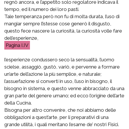
regnò ancora, e l’appetito solo regolatore indicava il
tempo, ed il numero dei loro pasti.
Tale temperanza però non fu di molta durata, l’uso di
mangiar sempre l’istesse cose generò il disgusto,
questo fece nascere la curiosità, la curiosità volle fare
dell’esperienze,
I.IV
l’esperienze condussero seco la sensualità, l’uomo
scielse, assaggiò, gustò, variò, e pervenne a formare
un’arte dell’azione la più semplice, e naturale;
l’assuefazione si converti in uso, l’uso in bisogno, il
bisogno in sistema, e questo venne abbracciato da una
gran parte del genere umano; ed ecco l’origine dell’arte
della Cucina.
Bisogna per altro convenire, che noi abbiamo delle
obbligazioni a quest’arte, per li preparativi di una
grande utilità, i quali meritano l’esame de’ nostri Fisici.