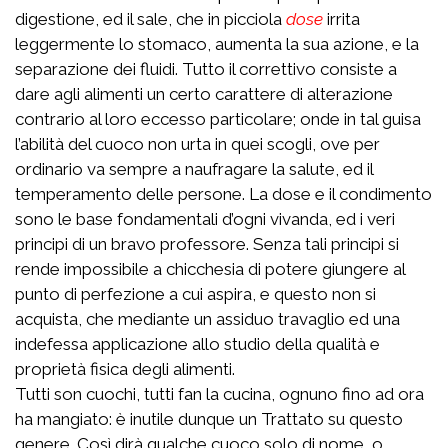
digestione, ed il sale, che in picciola
dose
irrita
leggermente lo stomaco, aumenta la sua azione, e la
separazione dei fluidi. Tutto il correttivo consiste a
dare agli alimenti un certo carattere di alterazione
contrario al loro eccesso particolare; onde in tal guisa
l’abilità del cuoco non urta in quei scogli, ove per
ordinario va sempre a naufragare la salute, ed il
temperamento delle persone. La dose e il condimento
sono le base fondamentali d’ogni vivanda, ed i veri
principi di un bravo professore. Senza tali principi si
rende impossibile a chicchesia di potere giungere al
punto di perfezione a cui aspira, e questo non si
acquista, che mediante un assiduo travaglio ed una
indefessa applicazione allo studio della qualità e
proprietà fisica degli alimenti.
Tutti son cuochi, tutti fan la cucina, ognuno fino ad ora
ha mangiato: è inutile dunque un Trattato su questo
genere. Così dirà qualche cuoco solo di nome, o