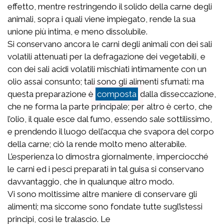
effetto, mentre restringendo il solido della carne degli
animali, sopra i quali viene impiegato, rende la sua
unione più intima, e meno dissolubile.
Si conservano ancora le carni degli animali con dei sali
volatili attenuati per la defragazione dei vegetabili, e
con dei sali acidi volatili mischiati intimamente con un
olio assai consunto; tali sono gli alimenti sfumati: ma
questa preparazione è
composta
dalla disseccazione,
che ne forma la parte principale; per altro è certo, che
l’olio, il quale esce dal fumo, essendo sale sottilissimo,
e prendendo il luogo dell’acqua che svapora del corpo
della carne; ciò la rende molto meno alterabile.
L’esperienza lo dimostra giornalmente, imperciocché
le carni ed i pesci preparati in tal guisa si conservano
davvantaggio, che in qualunque altro modo.
Vi sono moltissime altre maniere di conservare gli
alimenti; ma siccome sono fondate tutte sugl’istessi
principi, così le tralascio. Le