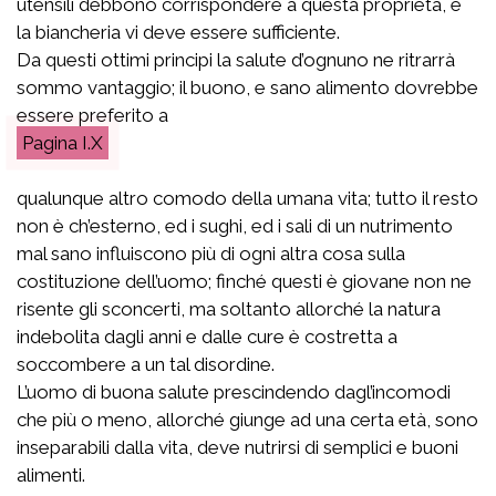
utensili debbono corrispondere a questa proprietà, e
la biancheria vi deve essere sufficiente.
Da questi ottimi principi la salute d’ognuno ne ritrarrà
sommo vantaggio; il buono, e sano alimento dovrebbe
essere preferito a
I.X
qualunque altro comodo della umana vita; tutto il resto
non è ch’esterno, ed i sughi, ed i sali di un nutrimento
mal sano influiscono più di ogni altra cosa sulla
costituzione dell’uomo; finché questi è giovane non ne
risente gli sconcerti, ma soltanto allorché la natura
indebolita dagli anni e dalle cure è costretta a
soccombere a un tal disordine.
L’uomo di buona salute prescindendo dagl’incomodi
che più o meno, allorché giunge ad una certa età, sono
inseparabili dalla vita, deve nutrirsi di semplici e buoni
alimenti.