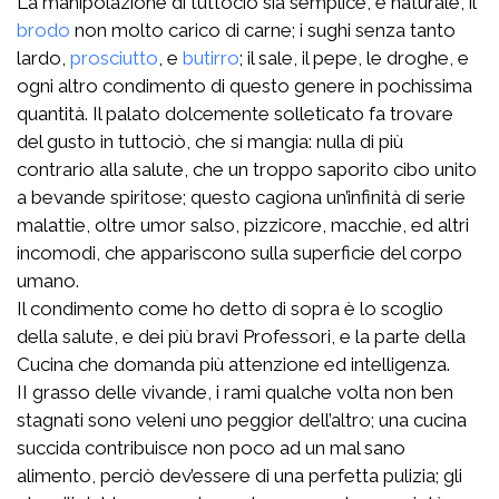
La manipolazione di tuttociò sia semplice, e naturale, il
brodo
non molto carico di carne; i sughi senza tanto
lardo,
prosciutto
, e
butirro
; il sale, il pepe, le droghe, e
ogni altro condimento di questo genere in pochissima
quantità. Il palato dolcemente solleticato fa trovare
del gusto in tuttociò, che si mangia: nulla di più
contrario alla salute, che un troppo saporito cibo unito
a bevande spiritose; questo cagiona un’infinità di serie
malattie, oltre umor salso, pizzicore, macchie, ed altri
incomodi, che appariscono sulla superficie del corpo
umano.
Il condimento come ho detto di sopra è lo scoglio
della salute, e dei più bravi Professori, e la parte della
Cucina che domanda più attenzione ed intelligenza.
II grasso delle vivande, i rami qualche volta non ben
stagnati sono veleni uno peggior dell’altro; una cucina
succida contribuisce non poco ad un mal sano
alimento, perciò dev’essere di una perfetta pulizia; gli