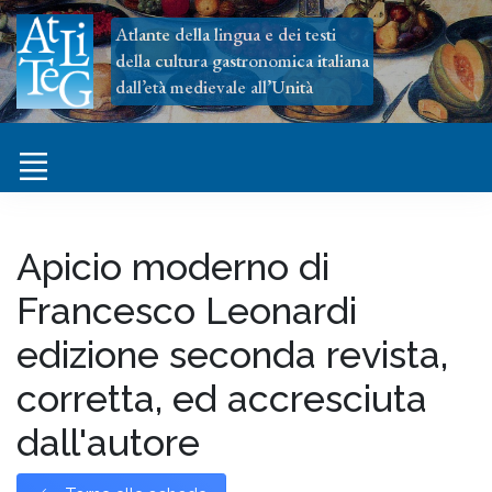
Atlante della lingua e dei testi
della cultura gastronomica italiana
dall’età medievale all’Unità
Apicio moderno di
Francesco Leonardi
edizione seconda revista,
corretta, ed accresciuta
dall'autore