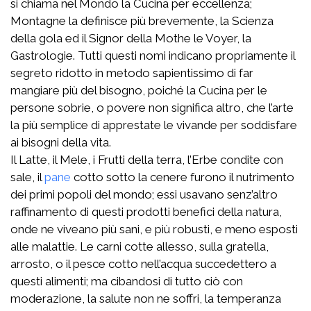
si chiama nel Mondo la Cucina per eccellenza;
Montagne la definisce più brevemente, la Scienza
della gola ed il Signor della Mothe le Voyer, la
Gastrologie. Tutti questi nomi indicano propriamente il
segreto ridotto in metodo sapientissimo di far
mangiare più del bisogno, poiché la Cucina per le
persone sobrie, o povere non significa altro, che l’arte
la più semplice di apprestate le vivande per soddisfare
ai bisogni della vita.
Il Latte, il Mele, i Frutti della terra, l’Erbe condite con
sale, il
pane
cotto sotto la cenere furono il nutrimento
dei primi popoli del mondo; essi usavano senz’altro
raffinamento di questi prodotti benefici della natura,
onde ne viveano più sani, e più robusti, e meno esposti
alle malattie. Le carni cotte allesso, sulla gratella,
arrosto, o il pesce cotto nell’acqua succedettero a
questi alimenti; ma cibandosi di tutto ciò con
moderazione, la salute non ne soffri, la temperanza