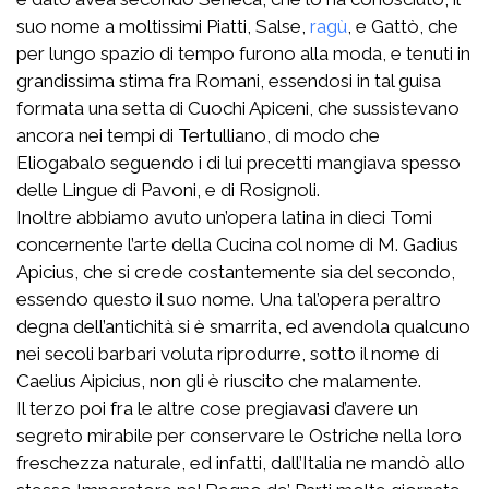
suo nome a moltissimi Piatti, Salse,
ragù
, e Gattò, che
per lungo spazio di tempo furono alla moda, e tenuti in
grandissima stima fra Romani, essendosi in tal guisa
formata una setta di Cuochi Apiceni, che sussistevano
ancora nei tempi di Tertulliano, di modo che
Eliogabalo seguendo i di lui precetti mangiava spesso
delle Lingue di Pavoni, e di Rosignoli.
Inoltre abbiamo avuto un’opera latina in dieci Tomi
concernente l’arte della Cucina col nome di M. Gadius
Apicius, che si crede costantemente sia del secondo,
essendo questo il suo nome. Una tal’opera peraltro
degna dell’antichità si è smarrita, ed avendola qualcuno
nei secoli barbari voluta riprodurre, sotto il nome di
Caelius Aipicius, non gli è riuscito che malamente.
Il terzo poi fra le altre cose pregiavasi d’avere un
segreto mirabile per conservare le Ostriche nella loro
freschezza naturale, ed infatti, dall’Italia ne mandò allo