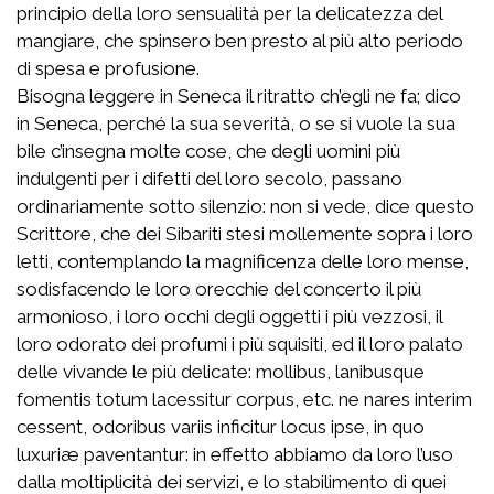
principio della loro sensualità per la delicatezza del
mangiare, che spinsero ben presto al più alto periodo
di spesa e profusione.
Bisogna leggere in Seneca il ritratto ch’egli ne fa; dico
in Seneca, perché la sua severità, o se si vuole la sua
bile c’insegna molte cose, che degli uomini più
indulgenti per i difetti del loro secolo, passano
ordinariamente sotto silenzio: non si vede, dice questo
Scrittore, che dei Sibariti stesi mollemente sopra i loro
letti, contemplando la magnificenza delle loro mense,
sodisfacendo le loro orecchie del concerto il più
armonioso, i loro occhi degli oggetti i più vezzosi, il
loro odorato dei profumi i più squisiti, ed il loro palato
delle vivande le più delicate:
mollibus, lanibusque
fomentis totum lacessitur corpus, etc. ne nares interim
cessent, odoribus variis inficitur locus ipse, in quo
luxuriæ paventantur
: in effetto abbiamo da loro l’uso
dalla moltiplicità dei servizi, e lo stabilimento di quei