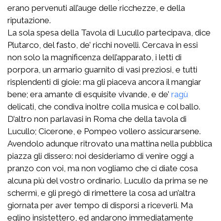
erano pervenuti all’auge delle ricchezze, e della
riputazione.
La sola spesa della Tavola di Lucullo partecipava, dice
Plutarco, del fasto, de’ ricchi novelli. Cercava in essi
non solo la magnificenza dell’apparato, i letti di
porpora, un armario guarnito di vasi preziosi, e tutti
risplendenti di gioie: ma gli piaceva ancora il mangiar
bene; era amante di esquisite vivande, e de’
ragù
delicati, che condiva inoltre colla musica e col ballo.
D’altro non parlavasi in Roma che della tavola di
Lucullo; Cicerone, e Pompeo vollero assicurarsene.
Avendolo adunque ritrovato una mattina nella pubblica
piazza gli dissero: noi desideriamo di venire oggi a
pranzo con voi, ma non vogliamo che ci diate cosa
alcuna più del vostro ordinario. Lucullo da prima se ne
schermì, e gli pregò di rimettere la cosa ad un’altra
giornata per aver tempo di disporsi a riceverli. Ma
eglino insistettero, ed andarono immediatamente