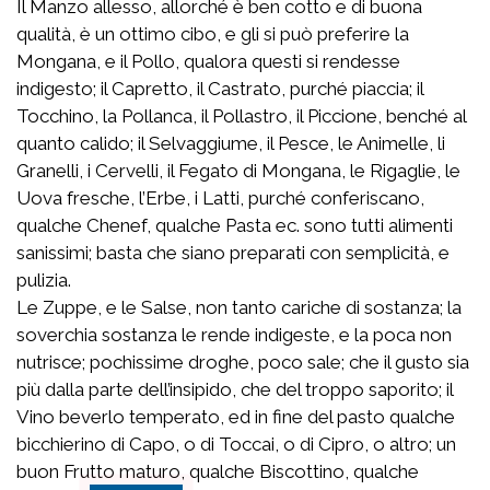
Il Manzo allesso, allorché è ben cotto e di buona
qualità, è un ottimo cibo, e gli si può preferire la
Mongana, e il Pollo, qualora questi si rendesse
indigesto; il Capretto, il Castrato, purché piaccia; il
Tocchino, la Pollanca, il Pollastro, il Piccione, benché al
quanto calido; il Selvaggiume, il Pesce, le Animelle, li
Granelli, i Cervelli, il Fegato di Mongana, le Rigaglie, le
Uova fresche, l’Erbe, i Latti, purché conferiscano,
qualche Chenef, qualche Pasta ec. sono tutti alimenti
sanissimi; basta che siano preparati con semplicità, e
pulizia.
Le Zuppe, e le Salse, non tanto cariche di sostanza; la
soverchia sostanza le rende indigeste, e la poca non
nutrisce; pochissime droghe, poco sale; che il gusto sia
più dalla parte dell’insipido, che del troppo saporito; il
Vino beverlo temperato, ed in fine del pasto qualche
bicchierino di Capo, o di Toccai, o di Cipro, o altro; un
buon Frutto maturo, qualche Biscottino, qualche