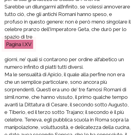
Sarebbe un dilungarmi all’infinito, se volessi annoverare
tutto ciò, che gli antichi Romani hanno speso, e
profuso in questo genere: non è però meno singolare il
celebre pranzo dell’Imperatore Geta, che durò per lo
spazio di tre
I.XV
giorni, ne’ quali si contarono per ordine alfabetico un
numero infinito di piatti tutti diversi.
Ma le sensualità di Apicio, il quale alla perfine non era
che un semplice particolare, sono ancora più
sorprendenti. Questi era uno de’ tre famosi Romani di
simil nome, che hanno vissuto, il primo qualche tempo
avanti la Dittatura di Cesare, il secondo sotto Augusto,
e Tiberio, ed il terzo sotto Trajano; il secondo è il più
celebre. Teneva, egli pubblica scuola in Roma sopra la
manipolazione, voluttuosità, e delicatezza della cucina,
e dato avea secondo Seneca, che lo ha conosciuto, il