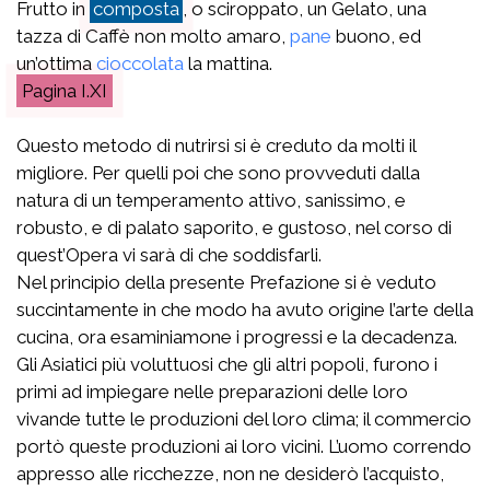
Frutto in
composta
, o sciroppato, un Gelato, una
tazza di Caffè non molto amaro,
pane
buono, ed
un’ottima
cioccolata
la mattina.
I.XI
Questo metodo di nutrirsi si è creduto da molti il
migliore. Per quelli poi che sono provveduti dalla
natura di un temperamento attivo, sanissimo, e
robusto, e di palato saporito, e gustoso, nel corso di
quest’Opera vi sarà di che soddisfarli.
Nel principio della presente Prefazione si è veduto
succintamente in che modo ha avuto origine l’arte della
cucina, ora esaminiamone i progressi e la decadenza.
Gli Asiatici più voluttuosi che gli altri popoli, furono i
primi ad impiegare nelle preparazioni delle loro
vivande tutte le produzioni del loro clima; il commercio
portò queste produzioni ai loro vicini. L’uomo correndo
appresso alle ricchezze, non ne desiderò l’acquisto,