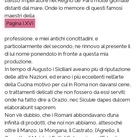
stesso Imperatore nel Regno de’ Parti molte giornate
distanti dal mare. Onde io memore di questi famosi
maestri della
I.XVI
professione, e miei antichi concittadini, e
particolarmente del secondo, ne rinnovo al presente il
di lui nome ponendolo in fronte a questa mia
produzione.
In tempo di Augusto i Siciliani aveano più di riputazione
delle altre Nazioni, ed erano i più eccellenti nell’arte
della Cucina motivo per cui in Roma non davansi cene,
o trattamenti delicati che non fossero da essi serviti;
onde ha fatto dire a Orazio,
nec Siculæ dapes dulcem
elaborabunt saporem
.
Non v’è dubbio, che i Romani abbondavano d’una
infinità di prodotti, che noi non abbiamo, attesoché
oltre il Manzo, la Mongana, il Castrato, l’Agnello, il