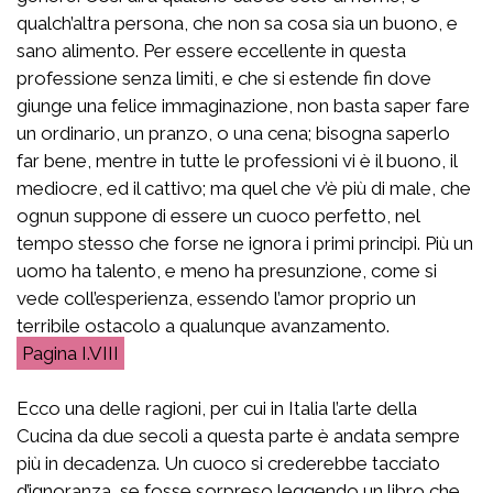
qualch’altra persona, che non sa cosa sia un buono, e
sano alimento. Per essere eccellente in questa
professione senza limiti, e che si estende fin dove
giunge una felice immaginazione, non basta saper fare
un ordinario, un pranzo, o una cena; bisogna saperlo
far bene, mentre in tutte le professioni vi è il buono, il
mediocre, ed il cattivo; ma quel che v’è più di male, che
ognun suppone di essere un cuoco perfetto, nel
tempo stesso che forse ne ignora i primi principi. Più un
uomo ha talento, e meno ha presunzione, come si
vede coll’esperienza, essendo l’amor proprio un
terribile ostacolo a qualunque avanzamento.
I.VIII
Ecco una delle ragioni, per cui in Italia l’arte della
Cucina da due secoli a questa parte è andata sempre
più in decadenza. Un cuoco si crederebbe tacciato
d’ignoranza, se fosse sorpreso leggendo un libro che