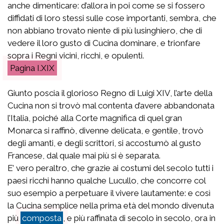
anche dimenticare: d’allora in poi come se si fossero
diffidati di loro stessi sulle cose importanti, sembra, che
non abbiano trovato niente di più lusinghiero, che di
vedere il loro gusto di Cucina dominare, e trionfare
sopra i Regni vicini, ricchi, e opulenti.
I.XIX
Giunto poscia il glorioso Regno di Luigi XIV, l’arte della
Cucina non si trovò mal contenta d’avere abbandonata
l’Italia, poiché alla Corte magnifica di quel gran
Monarca si raffinò, divenne delicata, e gentile, trovò
degli amanti, e degli scrittori, si accostumò al gusto
Francese, dal quale mai più si è separata.
E’ vero peraltro, che grazie ai costumi del secolo tutti i
paesi ricchi hanno qualche Lucullo, che concorre col
suo esempio a perpetuare il vivere lautamente: e così
la Cucina semplice nella prima età del mondo divenuta
più
composta
, e più raffinata di secolo in secolo, ora in