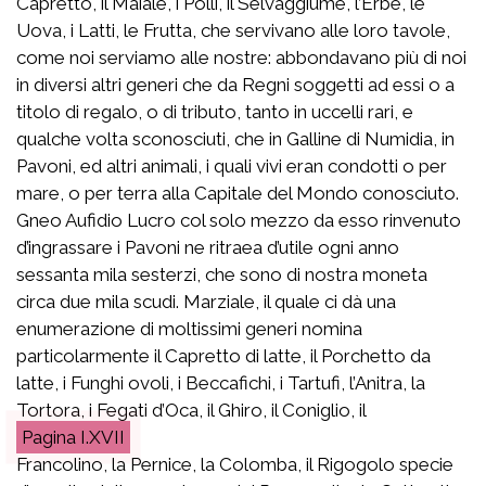
Capretto, il Maiale, i Polli, il Selvaggiume, l’Erbe, le
Uova, i Latti, le Frutta, che servivano alle loro tavole,
come noi serviamo alle nostre: abbondavano più di noi
in diversi altri generi che da Regni soggetti ad essi o a
titolo di regalo, o di tributo, tanto in uccelli rari, e
qualche volta sconosciuti, che in Galline di Numidia, in
Pavoni, ed altri animali, i quali vivi eran condotti o per
mare, o per terra alla Capitale del Mondo conosciuto.
Gneo Aufidio Lucro col solo mezzo da esso rinvenuto
d’ingrassare i Pavoni ne ritraea d’utile ogni anno
sessanta mila sesterzi, che sono di nostra moneta
circa due mila scudi. Marziale, il quale ci dà una
enumerazione di moltissimi generi nomina
particolarmente il Capretto di latte, il Porchetto da
latte, i Funghi ovoli, i Beccafichi, i Tartufi, l’Anitra, la
Tortora, i Fegati d’Oca, il Ghiro, il Coniglio, il
I.XVII
Francolino, la Pernice, la Colomba, il Rigogolo specie