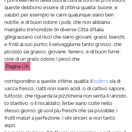
queste debbono essere di ottima qualità, buone, e
salubri; per esempio le carni qualunque siano ben
nutrite, e di buon odore; i polli, che non abbiano
mangiato immondizie (in diverse Città d’Italia
gl’ingrassano col riso) che siano giovani, grassi, bianchi,
e frolli al suo punto; il selvaggiume tanto grosso, che
picciolo sia grasso, giovane, tenero, e di buon fumè,
cioè di un grato odore; i pesci che
I.IX
corrispondino a queste ottime qualità; il
butirro
sia di
vacca fresco, i latti non siano acidi, o di cattivo sapore,
tuttociò, che riguarda la pizzicheria non senta il rancido,
lo stantivo, o il riscaldato; l’erbe siano colte nello
stesso giorno: gli uovi più freschi che sia possibile; i
frutti maturi a perfezione, i vini sinceri, e non tanto
aspri.