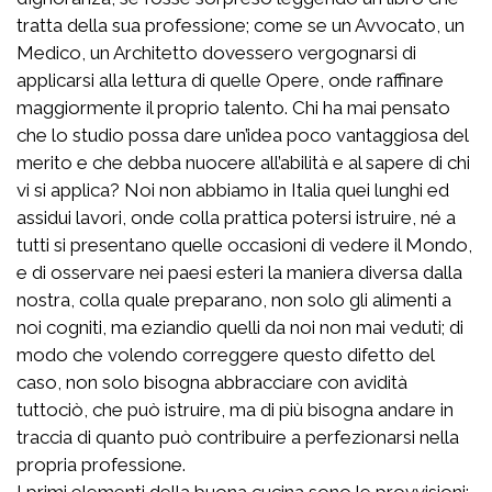
tratta della sua professione; come se un Avvocato, un
Medico, un Architetto dovessero vergognarsi di
applicarsi alla lettura di quelle Opere, onde raffinare
maggiormente il proprio talento. Chi ha mai pensato
che lo studio possa dare un’idea poco vantaggiosa del
merito e che debba nuocere all’abilità e al sapere di chi
vi si applica? Noi non abbiamo in Italia quei lunghi ed
assidui lavori, onde colla prattica potersi istruire, né a
tutti si presentano quelle occasioni di vedere il Mondo,
e di osservare nei paesi esteri la maniera diversa dalla
nostra, colla quale preparano, non solo gli alimenti a
noi cogniti, ma eziandio quelli da noi non mai veduti; di
modo che volendo correggere questo difetto del
caso, non solo bisogna abbracciare con avidità
tuttociò, che può istruire, ma di più bisogna andare in
traccia di quanto può contribuire a perfezionarsi nella
propria professione.
I primi elementi della buona cucina sono le provvisioni;