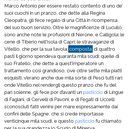
Marco Antonio per essere restato contento di uno de’
suoi cuochi in un pranzo, che dette alla Regina
Cleopatra, gli fece regalo di una Città in ricompensa
del suo buon servizio. Oltre le magnificenze di Lucullo,
sono anche note le profusioni di Nerone, e Calligola; le
cene di Tiberio nell’Isola di Capri; le stravaganze di
Vitellio, che per la sua tavola
composta
di quattro
pasti il giorno spendeva quaranta mila scudi; quelle di
suo Fratello, che dette a quest’Imperatore un
trattamento così grandioso, ove oltre sette mila piatti
esquisiti, v’erano anche due mila sorte di Pesci tutti rari;
onde Vitellio nel rendergli questo pranzo che fu del
pari solenne, gli fece por d’avanti un
pasticcio
di Lingue
di Fagiani, di Cervelli di Pavoni, e di Fegati di Uccelli
sconosciuti fatti venire per mare espressamente dai
confini delle Spagne, che si crede importasse
venticinque mila scudi, e questo
pasticcio
fu chiamato
per la sua grandezza lo Scudo di Minerva.