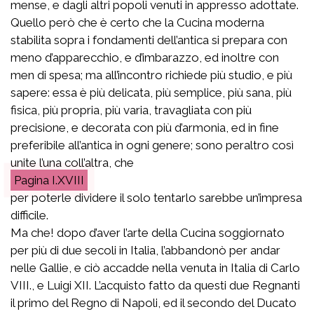
mense, e dagli altri popoli venuti in appresso adottate.
Quello però che è certo che la Cucina moderna
stabilita sopra i fondamenti dell’antica si prepara con
meno d’apparecchio, e d’imbarazzo, ed inoltre con
men di spesa; ma all’incontro richiede più studio, e più
sapere: essa è più delicata, più semplice, più sana, più
fisica, più propria, più varia, travagliata con più
precisione, e decorata con più d’armonia, ed in fine
preferibile all’antica in ogni genere; sono peraltro così
unite l’una coll’altra, che
I.XVIII
per poterle dividere il solo tentarlo sarebbe un’impresa
difficile.
Ma che! dopo d’aver l’arte della Cucina soggiornato
per più di due secoli in Italia, l’abbandonò per andar
nelle Gallie, e ciò accadde nella venuta in Italia di Carlo
VIII., e Luigi XII. L’acquisto fatto da questi due Regnanti
il primo del Regno di Napoli, ed il secondo del Ducato