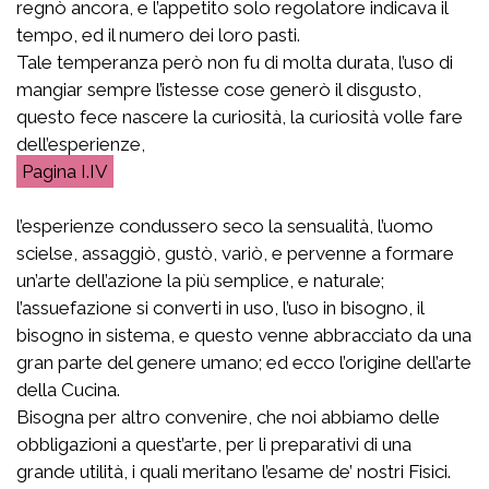
regnò ancora, e l’appetito solo regolatore indicava il
tempo, ed il numero dei loro pasti.
Tale temperanza però non fu di molta durata, l’uso di
mangiar sempre l’istesse cose generò il disgusto,
questo fece nascere la curiosità, la curiosità volle fare
dell’esperienze,
I.IV
l’esperienze condussero seco la sensualità, l’uomo
scielse, assaggiò, gustò, variò, e pervenne a formare
un’arte dell’azione la più semplice, e naturale;
l’assuefazione si converti in uso, l’uso in bisogno, il
bisogno in sistema, e questo venne abbracciato da una
gran parte del genere umano; ed ecco l’origine dell’arte
della Cucina.
Bisogna per altro convenire, che noi abbiamo delle
obbligazioni a quest’arte, per li preparativi di una
grande utilità, i quali meritano l’esame de’ nostri Fisici.