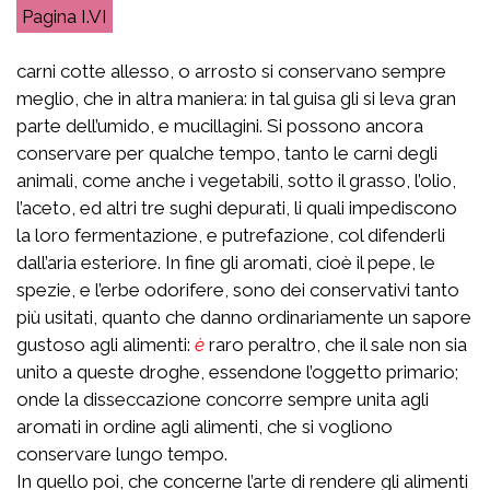
I.VI
carni cotte allesso, o arrosto si conservano sempre
meglio, che in altra maniera: in tal guisa gli si leva gran
parte dell’umido, e mucillagini. Si possono ancora
conservare per qualche tempo, tanto le carni degli
animali, come anche i vegetabili, sotto il grasso, l’olio,
l’aceto, ed altri tre sughi depurati, li quali impediscono
la loro fermentazione, e putrefazione, col difenderli
dall’aria esteriore. In fine gli aromati, cioè il pepe, le
spezie, e l’erbe odorifere, sono dei conservativi tanto
più usitati, quanto che danno ordinariamente un sapore
gustoso agli alimenti:
è
raro peraltro, che il sale non sia
unito a queste droghe, essendone l’oggetto primario;
onde la disseccazione concorre sempre unita agli
aromati in ordine agli alimenti, che si vogliono
conservare lungo tempo.
In quello poi, che concerne l’arte di rendere gli alimenti