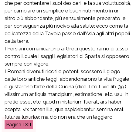
che per contentare i suoi desideri, e la sua voluttuosità,
per cambiare un semplice e buon nutrimento in un
altro più abbondante, più sensualmente preparato, e
per conseguenza più nocivo alla salute; ecco come la
delicatezza della Tavola passò dall’Asia agli altri popoli
della terra.
I Persiani comunicarono ai Greci questo ramo di lusso
contro il quale i saggi Legislatori di Sparta si opposero
sempre con vigore.
I Romani divenuti ricchi e potenti scossero il giogo
delle loro antiche leggi, abbandonarono la vita frugale,
e gustarono l’arte della Cucina (dice Tito Livio lib. 39.)
vilissimum antiquis mancipium, estimatione, etc. usu, in
pretio esse, etc. quod ministerium fuerat, ars haberi
cœpta; vix tamen illa, qua aspiciebantur semina erat
futuræ luxuriæ
; ma ciò non era che un leggiero
I.XII