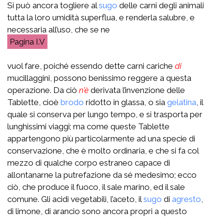
Si può ancora togliere al
sugo
delle carni degli animali
tutta la loro umidità superflua, e renderla salubre, e
necessaria all’uso, che se ne
I.V
vuol fare, poiché essendo dette carni cariche
di
mucillaggini, possono benissimo reggere a questa
operazione. Da ciò
n’è
derivata l’invenzione delle
Tablette, cioè
brodo
ridotto in glassa, o sia
gelatina
, il
quale si conserva per lungo tempo, e si trasporta per
lunghissimi viaggi; ma come queste Tablette
appartengono più particolarmente ad una specie di
conservazione, che è molto ordinaria, e che si fa col
mezzo di qualche corpo estraneo capace di
allontanarne la putrefazione da sé medesimo; ecco
ciò, che produce il fuoco, il sale marino, ed il sale
comune. Gli acidi vegetabili, l’aceto, il
sugo
di
agresto
,
di limone, di arancio sono ancora propri a questo