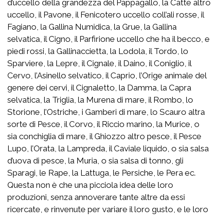
d’uccello della grandezza del Pappagallo, la Catte altro
uccello, il Pavone, il Fenicotero uccello coll’ali rosse, il
Fagiano, la Gallina Numidica, la Grue, la Gallina
selvatica, il Cigno, il Parfirione uccello che ha il becco, e
piedi rossi, la Gallinaccietta, la Lodola, il Tordo, lo
Sparviere, la Lepre, il Cignale, il Daino, il Coniglio, il
Cervo, l’Asinello selvatico, il Caprio, l’Orige animale del
genere dei cervi, il Cignaletto, la Damma, la Capra
selvatica, la Triglia, la Murena di mare, il Rombo, lo
Storione, l’Ostriche, i Gamberi di mare, lo Scauro altra
sorte di Pesce, il Corvo, il Riccio marino, la Murice, o
sia conchiglia di mare, il Ghiozzo altro pesce, il Pesce
Lupo, l’Orata, la Lampreda, il Caviale liquido, o sia salsa
d’uova di pesce, la Muria, o sia salsa di tonno, gli
Sparagi, le Rape, la Lattuga, le Persiche, le Pera ec.
Questa non è che una picciola idea delle loro
produzioni, senza annoverare tante altre da essi
ricercate, e rinvenute per variare il loro gusto, e le loro