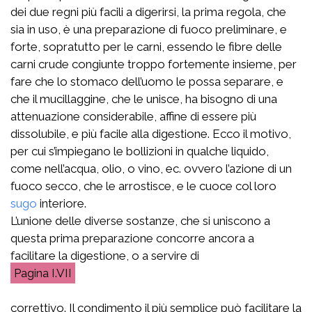
dei due regni più facili a digerirsi, la prima regola, che
sia in uso, è una preparazione di fuoco preliminare, e
forte, sopratutto per le carni, essendo le fibre delle
carni crude congiunte troppo fortemente insieme, per
fare che lo stomaco dell’uomo le possa separare, e
che il mucillaggine, che le unisce, ha bisogno di una
attenuazione considerabile, affine di essere più
dissolubile, e più facile alla digestione. Ecco il motivo,
per cui s’impiegano le bollizioni in qualche liquido,
come nell’acqua, olio, o vino, ec. ovvero l’azione di un
fuoco secco, che le arrostisce, e le cuoce col loro
sugo
interiore.
L’unione delle diverse sostanze, che si uniscono a
questa prima preparazione concorre ancora a
facilitare la digestione, o a servire di
I.VII
correttivo. Il condimento il più semplice può facilitare la