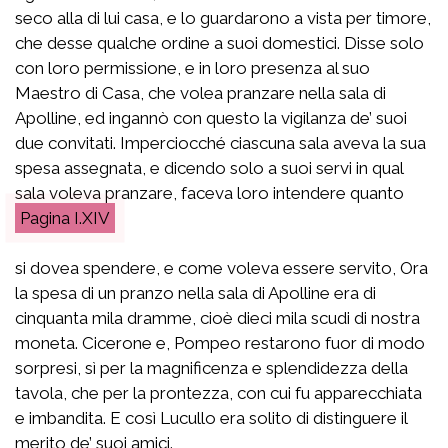
seco alla di lui casa, e lo guardarono a vista per timore,
che desse qualche ordine a suoi domestici. Disse solo
con loro permissione, e in loro presenza al suo
Maestro di Casa, che volea pranzare nella sala di
Apolline, ed ingannò con questo la vigilanza de’ suoi
due convitati. Imperciocché ciascuna sala aveva la sua
spesa assegnata, e dicendo solo a suoi servi in qual
sala voleva pranzare, faceva loro intendere quanto
I.XIV
si dovea spendere, e come voleva essere servito, Ora
la spesa di un pranzo nella sala di Apolline era di
cinquanta mila dramme, cioè dieci mila scudi di nostra
moneta. Cicerone e, Pompeo restarono fuor di modo
sorpresi, sì per la magnificenza e splendidezza della
tavola, che per la prontezza, con cui fu apparecchiata
e imbandita. E così Lucullo era solito di distinguere il
merito de’ suoi amici.