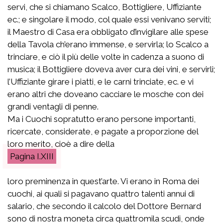
servi, che si chiamano Scalco, Bottigliere, Uffiziante
ec.; e singolare il modo, col quale essi venivano serviti;
il Maestro di Casa era obbligato d’invigilare alle spese
della Tavola ch’erano immense, e servirla; lo Scalco a
trinciare, e ciò il più delle volte in cadenza a suono di
musica; il Bottigliere doveva aver cura dei vini, e servirli;
l’Uffiziante girare i piatti, e le carni trinciate, ec. e vi
erano altri che doveano cacciare le mosche con dei
grandi ventagli di penne.
Ma i Cuochi sopratutto erano persone importanti,
ricercate, considerate, e pagate a proporzione del
loro merito, cioè a dire della
I.XIII
loro preminenza in quest’arte. Vi erano in Roma dei
cuochi, ai quali si pagavano quattro talenti annui di
salario, che secondo il calcolo del Dottore Bernard
sono di nostra moneta circa quattromila scudi, onde