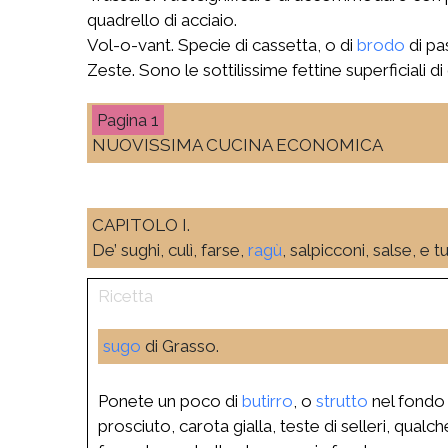
quadrello di acciaio.
Vol-o-vant. Specie di cassetta, o di
brodo
di pa
Zeste. Sono le sottilissime fettine superficiali 
1
NUOVISSIMA CUCINA ECONOMICA
CAPITOLO I.
De’ sughi, culì, farse,
ragù
, salpicconi, salse, e 
sugo
di Grasso.
Ponete un poco di
butirro
, o
strutto
nel fondo d
prosciuto, carota gialla, teste di selleri, qu