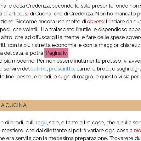
cina, e della Credenza, secondo lo stile presente; onde non 
à di articol
sì
di Cucina, che di Credenza. Non ho mancato pur
ecuzione. Siccome ancora usa molto di
doversi
trinciare da qu
upedi, che volatili. Ho tralasciato l’inutile, e dispendioso app
ro, che ad offuscargli la mente, e fare delle spese soverc
itti con la più ristretta economia, e con la maggior chiarezz
 delicata, e potrà
iv
to più moderno. Per non essere inutilmente prolisso, vi avv
 servirvi del
butirro
,
prosciutto
, carne, e brodi, o sughi dig
, telline, pesce, e brodi, o sughi di magro, e questo vi sia pe
A CUCINA.
 di brodi, culì,
ragù
, sale, e tante altre cose, che a nulla se
 mestiere, che dal dilettante si potrà variare ogni cosa a
pi
che era servita con la medesima preparazione. Trovarete dun