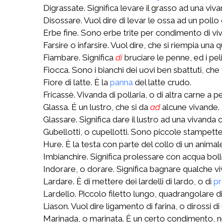
Digrassate. Significa levare il grasso ad una viva
Disossare. Vuol dire di levar le ossa ad un pollo 
Erbe fine. Sono erbe trite per condimento di vi
Farsire o infarsire. Vuol dire, che si riempia una
Fiambare. Significa
di
bruciare le penne, ed i peli 
Fiocca. Sono i bianchi dei uovi ben sbattuti, c
Fiore di latte. È la
panna
del latte crudo.
Fricassè. Vivanda di pollaria, o di altra carne a p
Glassa. È un lustro, che si da
ad
alcune vivande.
Glassare. Significa dare il lustro ad una vivanda
Gubellotti, o cupellotti. Sono piccole stampette
Hure. È la testa con parte del collo di un anim
Imbianchire. Significa prolessare con acqua boll
Indorare, o dorare. Significa bagnare qualche viv
Lardare. È di mettere dei lardelli di lardo, o di
pr
Lardello. Piccolo filetto lungo, quadrangolare di
Liason. Vuol dire ligamento di farina, o dirossi d
Marinada, o marinata. È un certo condimento, ne