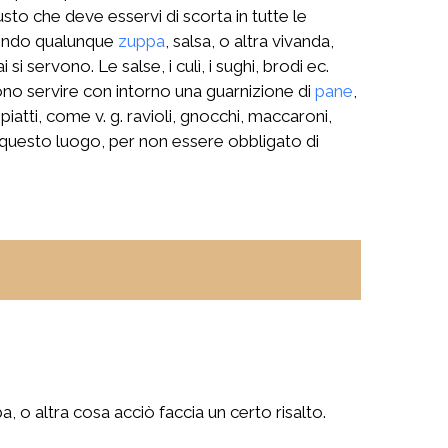
gusto che deve esservi di scorta in tutte le
rvendo qualunque
zuppa
, salsa, o altra vivanda,
 servono. Le salse, i culì, i sughi, brodi ec.
sono servire con intorno una guarnizione di
pane
,
 piatti, come v. g. ravioli, gnocchi, maccaroni,
in questo luogo, per non essere obbligato di
 o altra cosa acciò faccia un certo risalto.