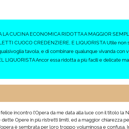
A LA CUCINA ECONOMICA RIDOTTA A MAGGIOR SEMPL
CUOCO CREDENZIERE, E LIQUORISTA Utile non solo a qu
re qualsivoglia tavola, e di combinare qualunque vivanda co
IQUORISTA Ancor essa ridotta a più facili e delicate 
felice incontro l’Opera da me data alla luce con il titolo l
 dette Opere in più ristretti limiti, ed a maggior chiarezza 
 l’altr’opera è sembrata per loro troppo voluminosa e confusa