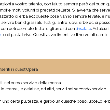
 variazioni a vostro talento, con l’aiuto sempre però del buon 
iempire molti volumi di precetti dell’arte. Si avverta che se
azzetto di erba ec.; queste cose vanno sempre levate, e mai si
ervire ben digrassati. Tutti gli antrè, uovi, erbe ec. si pos
 con petrosemolo fritto, e gli arrosti con l’
insalata
. Ad alcuni
e
, o di pasta brisè. Questi avvertimenti ve li ho voluti dare 
inseriti in quest’Opera
erviti nel primo servizio della mensa.
, le creme, le gelatine, ed altri, serviti nel secondo servizio.
d certa pulitezza, e garbo un qualche pollo, uccello, erba,