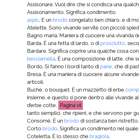
Assisonare. Vuol dire che si condisca una qualch
Assisonamento. Significa condimento.
aspic
. E un
brodo
congelato ben chiaro, e di mo
Atelette. Sono vivande servite con piccoli spiedi
Bagno maria. Maniera di cuocere una vivanda d
Barda. È una fetta di lardo, o di
prosciutto
, sec
Bardare. Significa coprire una qualche cosa con
besciamella
. È una composizione di latte, che se
Bordo. Si fanno i bordi tanto di
pane
, che di pa
Bresa. È una maniera di cuocere alcune vivande 
articoli.
Buchè, o bouquet. È un mazzetto di erbe
comp
insieme, e questo si pone dentro alle vivande a
d’erbe cotte,
vii
tanto semplici, che ripieni, e che servono per gu
Consomè. È un
brodo
di sostanza ben ristretto.
Corto
brodo
. Significa un condimento nel quale
Coteletta. È lo stesso che
bragiola
.