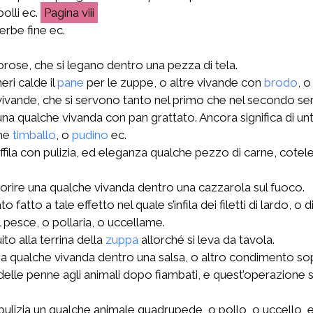
polli ec.
viii
erbe fine ec.
orose, che si legano dentro una pezza di tela.
eri calde il
pane
per le zuppe, o altre vivande con
brodo
, o
e vivande, che si servono tanto nel primo che nel secondo ser
una qualche vivanda con pan grattato. Ancora significa di u
che
timballo
, o
pudino
ec.
 raffila con pulizia, ed eleganza qualche pezzo di carne, cote
saporire una qualche vivanda dentro una cazzarola sul fuoco.
fatto a tale effetto nel quale s’infila dei filetti di lardo, o d
l pesce, o pollaria, o uccellame.
ito alla terrina della
zuppa
allorché si leva da tavola.
 una qualche vivanda dentro una salsa, o altro condimento s
o delle penne agli animali dopo fiambati, e quest’operazione si
ulizia un qualche animale quadrupede, o pollo, o uccello, e