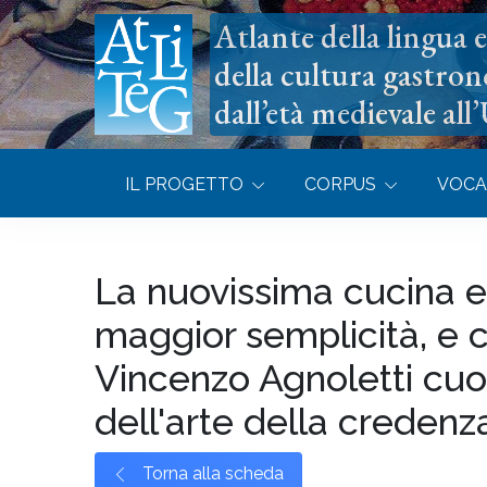
Atlante della lingua e 
della cultura gastron
dall’età medievale all
IL PROGETTO
CORPUS
VOCA
La nuovissima cucina e
maggior semplicità, e 
Vincenzo Agnoletti cuoco
dell'arte della credenza
Torna alla scheda