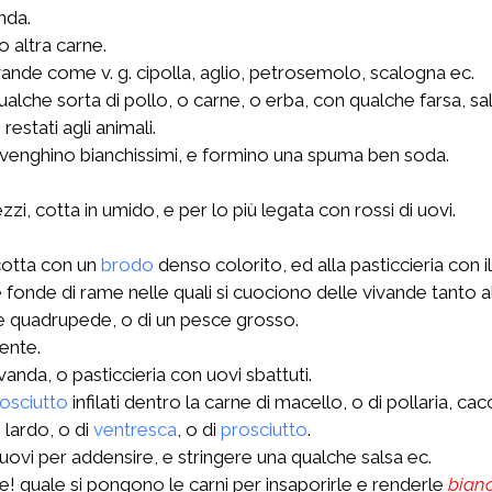
nda.
o altra carne.
vande come v. g. cipolla, aglio, petrosemolo, scalogna ec.
 qualche sorta di pollo, o carne, o erba, con qualche farsa, s
restati agli animali.
he venghino bianchissimi, e formino una spuma ben soda.
ezzi, cotta in umido, e per lo più legata con rossi di uovi.
 cotta con un
brodo
denso colorito, ed alla pasticcieria con i
 fonde di rame nelle quali si cuociono delle vivande tanto a
ale quadrupede, o di un pesce grosso.
ente.
anda, o pasticcieria con uovi sbattuti.
osciutto
infilati dentro la carne di macello, o di pollaria, cac
 lardo, o di
ventresca
, o di
prosciutto
.
i uovi per addensire, e stringere una qualche salsa ec.
! quale si pongono le carni per insaporirle e renderle
bian