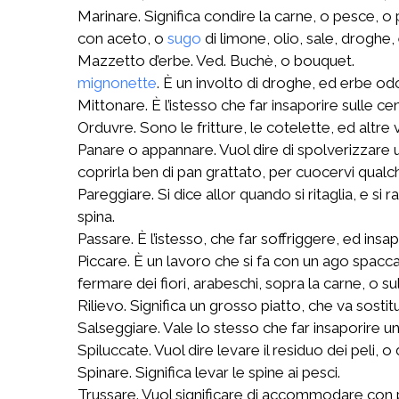
Marinare. Significa condire la carne, o pesce, o 
con aceto, o
sugo
di limone, olio, sale, droghe, 
Mazzetto d’erbe. Ved. Buchè, o bouquet.
mignonette
. È un involto di droghe, ed erbe od
Mittonare. È l’istesso che far insaporire sulle cen
Orduvre. Sono le fritture, le cotelette, ed altr
Panare o appannare. Vuol dire di spolverizzare 
coprirla ben di pan grattato, per cuocervi qual
Pareggiare. Si dice allor quando si ritaglia, e si
spina.
Passare. È l’istesso, che far soffriggere, ed in
Piccare. È un lavoro che si fa con un ago spaccato 
fermare dei fiori, arabeschi, sopra la carne, o su
Rilievo. Significa un grosso piatto, che va sostitu
Salseggiare. Vale lo stesso che far insaporire
Spiluccate. Vuol dire levare il residuo dei peli, 
Spinare. Significa levar le spine ai pesci.
Trussare. Vuol significare di accommodare con p