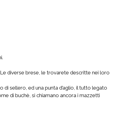
i.
e diverse brese, le trovarete descritte nei loro
o di sellero, ed una punta d’aglio, il tutto legato
nome di buchè, si chiamano ancora i mazzetti