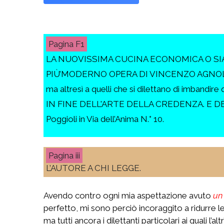
F1
LA NUOVISSIMA CUCINA ECONOMICA O SI
PIÙ’MODERNO OPERA DI VINCENZO AGNOLETTI 
ma altresì a quelli che si dilettano di imbandi
IN FINE DELL'ARTE DELLA CREDENZA. E DEL L
Poggioli in Via dell’Anima N.° 10.
iii
L’AUTORE A CHI LEGGE.
Avendo contro ogni mia aspettazione avuto
un
perfetto, mi sono perciò incoraggito a ridurre le
ma tutti ancora i dilettanti particolari ai quali