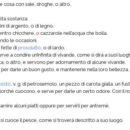
e cosa con sale, droghe, o altro.
lta sostanza.
ni di argento, o di legno.
entro chicchere,
o
cazzarole nell’acqua che bolla.
ondo le occasioni.
 fette di
prosciutto
, o di lardo.
rve a condire un’infinità di vivande, come si dirà a suoi luogh
sta, o altro, e servono per adornamento di alcune vivande.
per darle un buon gusto, e mantenerle nella loro bellezza. L
osto
, v. g. di petrosemolo, un pezzo di carota gialla, un fust
llorché cuocono, e serve per darle un certo odore. Con il 
arnire alcuni piatti oppure per servirli per antremè.
 si cuoce il pesce, come si troverà descritto a suo luogo.