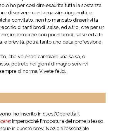
solo ho per così dire esaurita tutta la sostanza
e di scrivere con la massima ingenuità, e
alche convitato, non ho mancato d’inserirvi la
arecchio di tanti brodi, salse, ed altro, che per un
hie; imperocché con pochi brodi, salse ed altri
a, e brevità, potrà tanto uno della professione,
erto, che volendo cambiare una salsa, o
rasso, potrete nei giorni di magro servirvi
r sempre di norma. Vivete felici.
rvono, ho inserito in quest’Operetta il
acere
; imperocché l’impostura del nome istesso,
que in queste brevi Nozioni l’essenziale