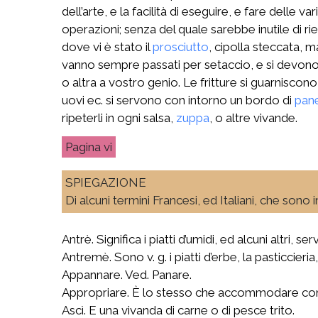
dell’arte, e la facilità di eseguire, e fare delle
operazioni; senza del quale sarebbe inutile di r
dove vi è stato il
prosciutto
, cipolla steccata, m
vanno sempre passati per setaccio, e si devono s
o altra a vostro genio. Le fritture si guarniscono
uovi ec. si servono con intorno un bordo di
pan
ripeterli in ogni salsa,
zuppa
, o altre vivande.
vi
SPIEGAZIONE
Di alcuni termini Francesi, ed Italiani, che sono 
Antrè. Significa i piatti d’umidi, ed alcuni altri, s
Antremè. Sono v. g. i piatti d’erbe, la pasticcieria
Appannare. Ved. Panare.
Appropriare. È lo stesso che accommodare con un
Ascì. E una vivanda di carne o di pesce trito.