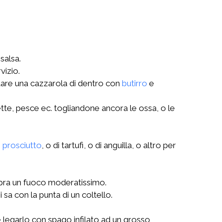
 salsa.
vizio.
ntare una cazzarola di dentro con
butirro
e
lette, pesce ec. togliandone ancora le ossa, o le
i
prosciutto
, o di tartufi, o di anguilla, o altro per
opra un fuoco moderatissimo.
 sa con la punta di un coltello.
 legarlo con spago infilato ad un grosso