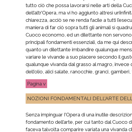
tutto ciò che possa lavorarsi nelle arti della Cu
dell’altr’Opera, ma vi ho aggiunto altresì un’infinit
chiarezza, acciò se ne renda facile a tutti l’es
maniera di far ciò sopra tutti gli animali sì quadr
Cuoco economo, ed un dilettante non servono alt
principali fondamenti essenziali, da me qui descr
quanto un dilettante imbandire qualunque mensa
variare le vivande a suo piacere secondo il gus
qualunque vivanda dal grasso al magro, invece di
dell’olio, alici salate, ranocchie, granci, gamberi
v
NOZIONI FONDAMENTALI DELL’ARTE DELL
Senza impinguar I’Opera di una inutile descrizione
fondamento dell’arte, per cui tanto dal Cuoco di
faceva talvolta comparire variata una vivanda 