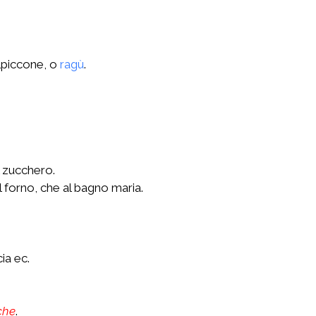
alpiccone, o
ragù
.
l zucchero.
l forno, che al bagno maria.
cia ec.
che
.