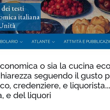
dei testi
omica italiana
’Unità
BOLARIO
ATLANTE
ATTIVITÀ E PUBBLICAZI
conomica o sia la cucina eco
chiarezza seguendo il gusto 
, credenziere, e liquorista...
, e del liquori