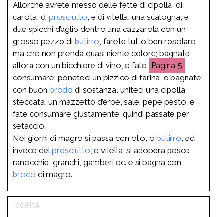
Allorché avrete messo delle fette di cipolla, di
carota, di
prosciutto
, e di vitella, una scalogna, e
due spicchi d’aglio dentro una cazzarola con un
grosso pezzo di
butirro
, farete tutto ben rosolare,
ma che non prenda quasi niente colore; bagnate
allora con un bicchiere di vino, e fate
5
consumare; poneteci un pizzico di farina, e bagnate
con buon
brodo
di sostanza, uniteci una cipolla
steccata, un mazzetto d’erbe, sale, pepe pesto, e
fate consumare giustamente; quindi passate per
setaccio.
Nei giorni di magro si passa con olio, o
butirro
, ed
invece del
prosciutto
, e vitella, si adopera pesce,
ranocchie, granchi, gamberi ec. e si bagna con
brodo
di magro.