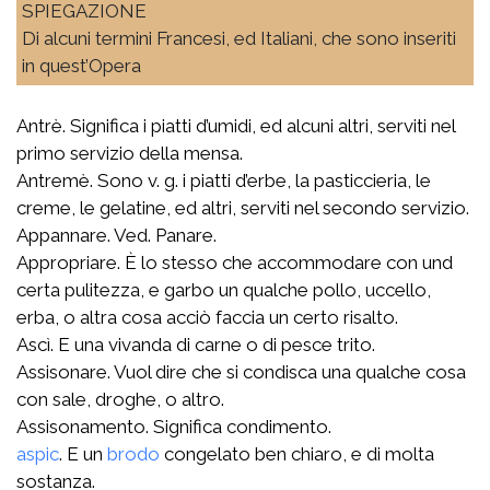
SPIEGAZIONE
Di alcuni termini Francesi, ed Italiani, che sono inseriti
in quest’Opera
Antrè. Significa i piatti d’umidi, ed alcuni altri, serviti nel
primo servizio della mensa.
Antremè. Sono v. g. i piatti d’erbe, la pasticcieria, le
creme, le gelatine, ed altri, serviti nel secondo servizio.
Appannare. Ved. Panare.
Appropriare. È lo stesso che accommodare con und
certa pulitezza, e garbo un qualche pollo, uccello,
erba, o altra cosa acciò faccia un certo risalto.
Ascì. E una vivanda di carne o di pesce trito.
Assisonare. Vuol dire che si condisca una qualche cosa
con sale, droghe, o altro.
Assisonamento. Significa condimento.
aspic
. E un
brodo
congelato ben chiaro, e di molta
sostanza.