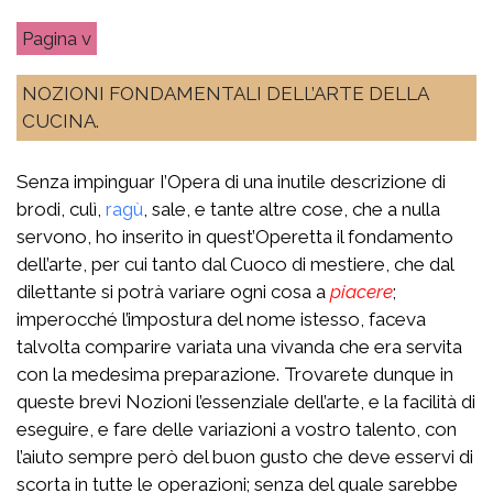
v
NOZIONI FONDAMENTALI DELL’ARTE DELLA
CUCINA.
Senza impinguar I’Opera di una inutile descrizione di
brodi, culì,
ragù
, sale, e tante altre cose, che a nulla
servono, ho inserito in quest’Operetta il fondamento
dell’arte, per cui tanto dal Cuoco di mestiere, che dal
dilettante si potrà variare ogni cosa a
piacere
;
imperocché l’impostura del nome istesso, faceva
talvolta comparire variata una vivanda che era servita
con la medesima preparazione. Trovarete dunque in
queste brevi Nozioni l’essenziale dell’arte, e la facilità di
eseguire, e fare delle variazioni a vostro talento, con
l’aiuto sempre però del buon gusto che deve esservi di
scorta in tutte le operazioni; senza del quale sarebbe