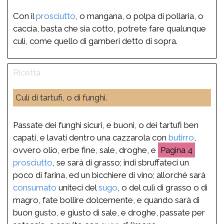
Con il
prosciutto
, o mangana, o polpa di pollaria, o
caccia, basta che sia cotto, potrete fare qualunque
culì, come quello di gamberi detto di sopra.
Culì di tartufi, o di funghi.
Passate dei funghi sicuri, e buoni, o dei tartufi ben
capati, e lavati dentro una cazzarola con
butirro
,
ovvero olio, erbe fine, sale, droghe, e
4
prosciutto
, se sarà di grasso; indi sbruffateci un
poco di farina, ed un bicchiere di vino; allorché sarà
consumato
uniteci del
sugo
, o del culì di grasso o di
magro, fate bollire dolcemente, e quando sarà di
buon gusto, e giusto di sale, e droghe, passate per