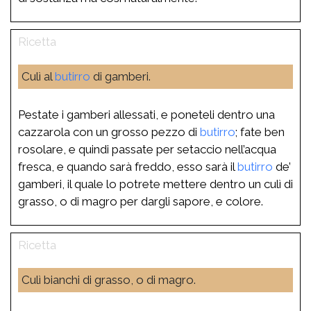
Culì al
butirro
di gamberi.
Pestate i gamberi allessati, e poneteli dentro una
cazzarola con un grosso pezzo di
butirro
; fate ben
rosolare, e quindi passate per setaccio nell’acqua
fresca, e quando sarà freddo, esso sarà il
butirro
de’
gamberi, il quale lo potrete mettere dentro un culì di
grasso, o di magro per dargli sapore, e colore.
Culì bianchi di grasso, o di magro.