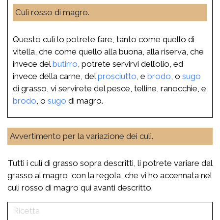
Culì rosso di magro.
Questo culì lo potrete fare, tanto come quello di
vitella, che come quello alla buona, alla riserva, che
invece del
butirro
, potrete servirvi dell’olio, ed
invece della carne, del
prosciutto
, e
brodo
, o
sugo
di grasso, vi servirete del pesce, telline, ranocchie, e
brodo
, o
sugo
di magro.
Avvertimento per la variazione dei culì.
Tutti i culì di grasso sopra descritti, li potrete variare dal
grasso al magro, con la regola, che vi ho accennata nel
culì rosso di magro qui avanti descritto.