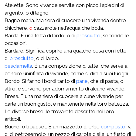
Atelette. Sono vivande servite con piccoli spiedini di
argento, o di legno.
Bagno maria. Maniera di cuocere una vivanda dentro
chicchere,
o
cazzarole nell’acqua che bolla.
Barda. È una fetta di lardo, o di
prosciutto
, secondo le
occasioni.
Bardare. Significa coprire una qualche cosa con fette
di
prosciutto
, o di lardo.
besciamella
. È una composizione di latte, che serve a
condire un’infinità di vivande, come si dirà a suoi luoghi.
Bordo. Si fanno i bordi tanto di
pane
, che di pasta, o
altro, e servono per adornamento di alcune vivande.
Bresa. È una maniera di cuocere alcune vivande per
darle un buon gusto, e mantenerle nella loro bellezza.
Le diverse brese, le trovarete descritte nei loro
articoli.
Buchè, o bouquet. È un mazzetto di erbe
composto
, v.
g. di petrosemolo, un pezzo di carota gialla, un fusto di