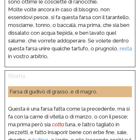
sono ottime le cosciette di ranocchie.
Molte volte ancora in caso di bisogno, non
essendovi pesce, si fa questa farsa con il tarantello,
mosciame, tonno, o baccalà, ma prima, che sia ben
dissalato con acqua tiepida, e ben lavato quel
salume, che vorrete addoperare. Se volete dentro
questa farsa unire qualche tartufo, o prugnolo,
resta
in vostro arbitrio.
Farsa di gudivò di grasso, e di magro.
Questa è una farsa fatta come la precedente, ma si
fa con la carne di vitella o di manzo, o con il pesce;
ma prima però sia
cotta
l’una, e l’altro tagliato in
pezzetti, e fatto insaporir bene con erbe fine, sale,
droghe, e
butirro
, o lardo, o olio (secondo cos’è) sul