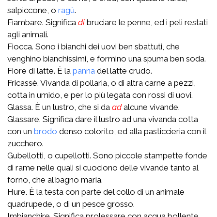
salpiccone, o
ragù
.
Fiambare. Significa
di
bruciare le penne, ed i peli restati
agli animali.
Fiocca. Sono i bianchi dei uovi ben sbattuti, che
venghino bianchissimi, e formino una spuma ben soda.
Fiore di latte. È la
panna
del latte crudo.
Fricassè. Vivanda di pollaria, o di altra carne a pezzi,
cotta in umido, e per lo più legata con rossi di uovi.
Glassa. È un lustro, che si da
ad
alcune vivande.
Glassare. Significa dare il lustro ad una vivanda cotta
con un
brodo
denso colorito, ed alla pasticcieria con il
zucchero.
Gubellotti, o cupellotti. Sono piccole stampette fonde
di rame nelle quali si cuociono delle vivande tanto al
forno, che al bagno maria.
Hure. È la testa con parte del collo di un animale
quadrupede, o di un pesce grosso.
Imbianchire. Significa prolessare con acqua bollente.