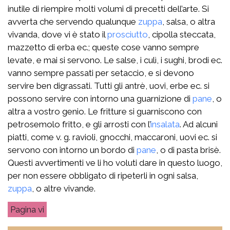
inutile di riempire molti volumi di precetti dell’arte. Si
avverta che servendo qualunque
zuppa
, salsa, o altra
vivanda, dove vi è stato il
prosciutto
, cipolla steccata,
mazzetto di erba ec.; queste cose vanno sempre
levate, e mai si servono. Le salse, i culì, i sughi, brodi ec.
vanno sempre passati per setaccio, e si devono
servire ben digrassati. Tutti gli antrè, uovi, erbe ec. si
possono servire con intorno una guarnizione di
pane
, o
altra a vostro genio. Le fritture si guarniscono con
petrosemolo fritto, e gli arrosti con l’
insalata
. Ad alcuni
piatti, come v. g. ravioli, gnocchi, maccaroni, uovi ec. si
servono con intorno un bordo di
pane
, o di pasta brisè.
Questi avvertimenti ve li ho voluti dare in questo luogo,
per non essere obbligato di ripeterli in ogni salsa,
zuppa
, o altre vivande.
vi