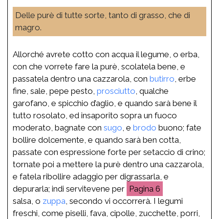
Delle purè di tutte sorte, tanto di grasso, che di
magro.
Allorché avrete cotto con acqua il legume, o erba,
con che vorrete fare la purè, scolatela bene, e
passatela dentro una cazzarola, con
butirro
, erbe
fine, sale, pepe pesto,
prosciutto
, qualche
garofano, e spicchio d’aglio, e quando sarà bene il
tutto rosolato, ed insaporito sopra un fuoco
moderato, bagnate con
sugo
, e
brodo
buono; fate
bollire dolcemente, e quando sarà ben cotta,
passate con espressione forte per setaccio di crino;
tornate poi a mettere la purè dentro una cazzarola,
e fatela ribollire adaggio per digrassarla, e
depurarla; indi servitevene per
6
salsa, o
zuppa
, secondo vi occorrerà. I legumi
freschi, come piselli, fava, cipolle, zucchette, porri,