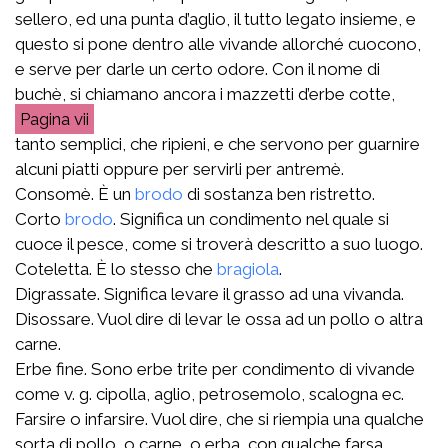
sellero, ed una punta d’aglio, il tutto legato insieme, e
questo si pone dentro alle vivande allorché cuocono,
e serve per darle un certo odore. Con il nome di
buchè, si chiamano ancora i mazzetti d’erbe cotte,
vii
tanto semplici, che ripieni, e che servono per guarnire
alcuni piatti oppure per servirli per antremè.
Consomè. È un
brodo
di sostanza ben ristretto.
Corto
brodo
. Significa un condimento nel quale si
cuoce il pesce, come si troverà descritto a suo luogo.
Coteletta. È lo stesso che
bragiola
.
Digrassate. Significa levare il grasso ad una vivanda.
Disossare. Vuol dire di levar le ossa ad un pollo o altra
carne.
Erbe fine. Sono erbe trite per condimento di vivande
come v. g. cipolla, aglio, petrosemolo, scalogna ec.
Farsire o infarsire. Vuol dire, che si riempia una qualche
sorta di pollo, o carne, o erba, con qualche farsa,