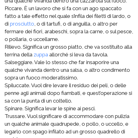
una qualche vivanda dentro una cazzarola sul fuoco.
Piccare. È un lavoro che si fa con un ago spaccato
fatto a tale effetto nel quale s’infila dei filetti di lardo, o
di
prosciutto
, o di tartufi, o di anguilla, o altro per
fermare dei fiori, arabeschi, sopra la carne, o sul pesce,
o pollaria, o uccellame.
Rilievo. Significa un grosso piatto, che va sostituito alla
terrina della
zuppa
allorché si leva da tavola.
Salseggiare. Vale lo stesso che far insaporire una
qualche vivanda dentro una salsa, o altro condimento
sopra un fuoco moderatissimo.
Spiluccate. Vuol dire levare il residuo dei peli, o delle
penne agli animali dopo fiambati, e quest’operazione si
sa con la punta di un coltello.
Spinare. Significa levar le spine ai pesci.
Trussare. Vuol significare di accommodare con pulizia
un qualche animale quadrupede, o pollo, o uccello, e
legarlo con spago infilato ad un grosso quadrello di