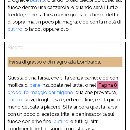
fuoco dentro una cazzarola, e quando sarà il tutto
freddo, se ne fa farsa come quella di chenef detta
di sopra, ma un poco più magra; cioè con la metà di
butirro
, o lardo, oppure olio.
Farsa di grasso e di magro alla Lombarda.
Questa è una farsa, che si fa senza carne; cioè con
mollica di
pane
inzuppata ne! latte, o nel
8
brodo
,
formaggio
parmigiano
, qualche provatura,
butirro
, uovi, droghe, sale, ed erbe fine, e si fa più o
meno delicata a piacere. Si fa ancora questa farsa
con un poco di acetosa trita, e ben insaporita sul
fuoco con erbe fine,
butirro
; e tutti gli altri
condimenti detti di sopra in questa farsa.