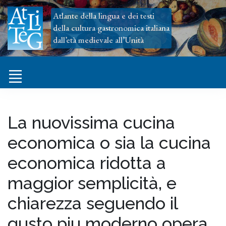
Atlante della lingua e dei testi
della cultura gastronomica italiana
dall’età medievale all’Unità
La nuovissima cucina
economica o sia la cucina
economica ridotta a
maggior semplicità, e
chiarezza seguendo il
gusto piu moderno opera