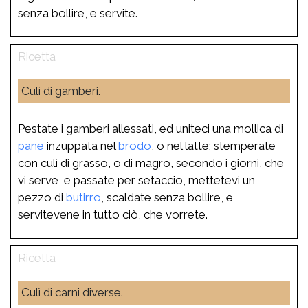
senza bollire, e servite.
Culì di gamberi.
Pestate i gamberi allessati, ed uniteci una mollica di
pane
inzuppata nel
brodo
, o nel latte; stemperate
con culì di grasso, o di magro, secondo i giorni, che
vi serve, e passate per setaccio, mettetevi un
pezzo di
butirro
, scaldate senza bollire, e
servitevene in tutto ciò, che vorrete.
Culì di carni diverse.