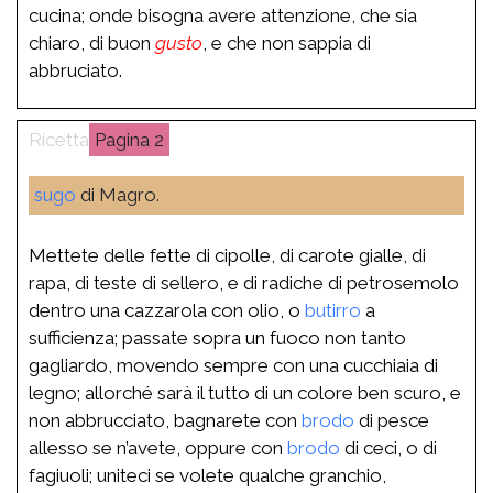
cucina; onde bisogna avere attenzione, che sia
chiaro, di buon
gusto
, e che non sappia di
abbruciato.
2
sugo
di Magro.
Mettete delle fette di cipolle, di carote gialle, di
rapa, di teste di sellero, e di radiche di petrosemolo
dentro una cazzarola con olio, o
butirro
a
sufficienza; passate sopra un fuoco non tanto
gagliardo, movendo sempre con una cucchiaia di
legno; allorché sarà il tutto di un colore ben scuro, e
non abbrucciato, bagnarete con
brodo
di pesce
allesso se n’avete, oppure con
brodo
di ceci, o di
fagiuoli; uniteci se volete qualche granchio,