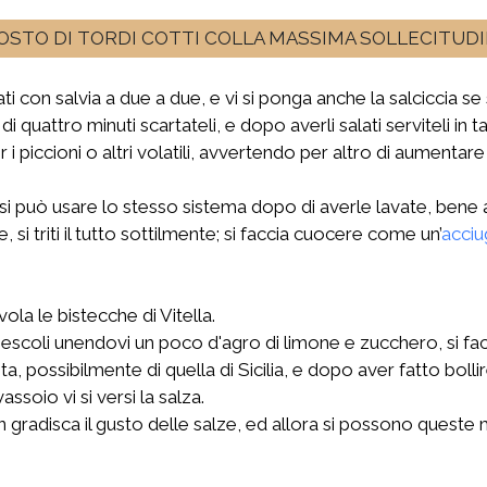
ROSTO DI TORDI COTTI COLLA MASSIMA SOLLECITUD
i con salvia a due a due, e vi si ponga anche la salciccia se si
quattro minuti scartateli, e dopo averli salati serviteli in 
r i piccioni o altri volatili, avvertendo per altro di aumentar
a si può usare lo stesso sistema dopo di averle lavate, bene 
si triti il tutto sottilmente; si faccia cuocere come un’
acciu
ola le bistecche di Vitella.
escoli unendovi un poco d'agro di limone e zucchero, si faccia
a, possibilmente di quella di Sicilia, e dopo aver fatto boll
ssoio vi si versi la salza.
gradisca il gusto delle salze, ed allora si possono queste 