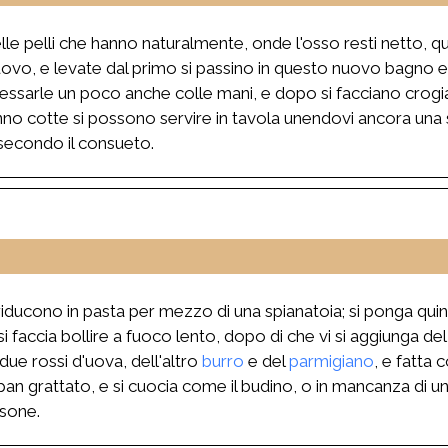
elle pelli che hanno naturalmente, onde l'osso resti netto, 
 uovo, e levate dal primo si passino in questo nuovo bagno e
ressarle un poco anche colle mani, e dopo si facciano crogia
anno cotte si possono servire in tavola unendovi ancora una
 secondo il consueto.
iducono in pasta per mezzo di una spianatoia; si ponga quin
i faccia bollire a fuoco lento, dopo di che vi si aggiunga del 
i due rossi d'uova, dell'altro
burro
e del
parmigiano
, e fatta
pan grattato, e si cuocia come il budino, o in mancanza di 
rsone.