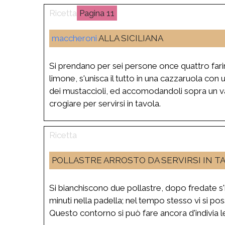
11
maccheroni
ALLA SICILIANA
Si prendano per sei persone once quattro farin
limone, s'unisca il tutto in una cazzaruola con
dei mustaccioli, ed accomodandoli sopra un v
crogiare per servirsi in tavola.
POLLASTRE ARROSTO DA SERVIRSI IN T
Si bianchiscono due pollastre, dopo fredate s'
minuti nella padella; nel tempo stesso vi si p
Questo contorno si può fare ancora d'indivia l