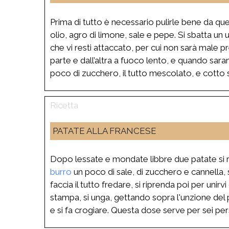
Prima di tutto è necessario pulirle bene da qu
olio, agro di limone, sale e pepe. Si sbatta un
che vi resti attaccato, per cui non sarà male p
parte e dall’altra a fuoco lento, e quando sar
poco di zucchero, il tutto mescolato, e cotto
PATATE ALLA FRANCESE
Dopo lessate e mondate libbre due patate si r
burro
un poco di sale, di zucchero e cannella, s
faccia il tutto fredare, si riprenda poi per unirv
stampa, si unga, gettando sopra l'unzione del 
e si fa crogiare. Questa dose serve per sei pe