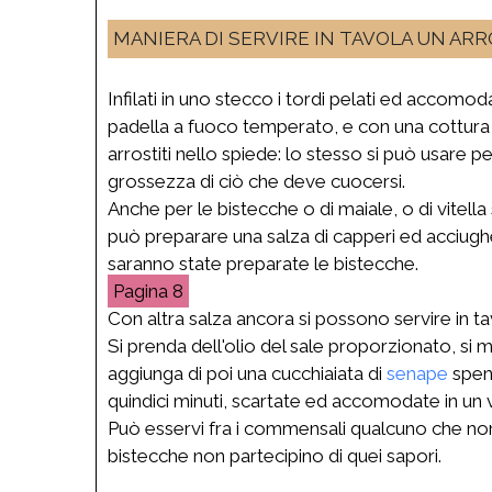
MANIERA DI SERVIRE IN TAVOLA UN AR
Infilati in uno stecco i tordi pelati ed accomodat
padella a fuoco temperato, e con una cottura di 
arrostiti nello spiede: lo stesso si può usare pe
grossezza di ciò che deve cuocersi.
Anche per le bistecche o di maiale, o di vitell
può preparare una salza di capperi ed acciughe, 
saranno state preparate le bistecche.
8
Con altra salza ancora si possono servire in tav
Si prenda dell'olio del sale proporzionato, si m
aggiunga di poi una cucchiaiata di
senape
spent
quindici minuti, scartate ed accomodate in un va
Può esservi fra i commensali qualcuno che non 
bistecche non partecipino di quei sapori.