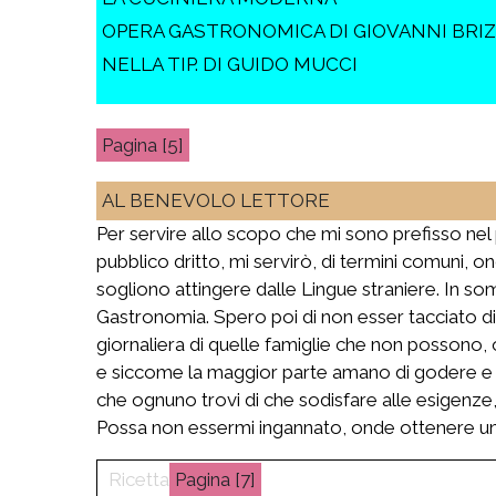
OPERA GASTRONOMICA DI GIOVANNI BRIZ
NELLA TIP. DI GUIDO MUCCI
[5]
AL BENEVOLO LETTORE
Per servire allo scopo che mi sono prefisso nel 
pubblico dritto, mi servirò, di termini comuni, o
sogliono attingere dalle Lingue straniere. In som
Gastronomia. Spero poi di non esser tacciato d
giornaliera di quelle famiglie che non possono, o
e siccome la maggior parte amano di godere e di
che ognuno trovi di che sodisfare alle esigenze
Possa non essermi ingannato, onde ottenere u
[7]