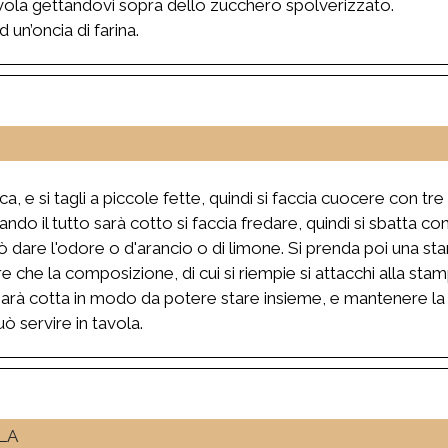
avola gettandovi sopra dello zucchero spolverizzato.
un’oncia di farina.
a, e si tagli a piccole fette, quindi si faccia cuocere con tr
ndo il tutto sarà cotto si faccia fredare, quindi si sbatta co
ò dare l'odore o d'arancio o di limone. Si prenda poi una s
 che la composizione, di cui si riempie si attacchi alla stam
 sarà cotta in modo da potere stare insieme, e mantenere la f
ò servire in tavola.
LA