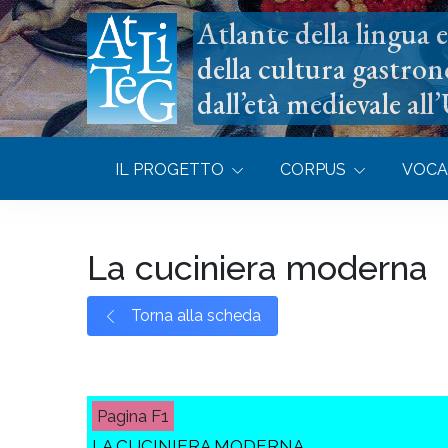
Atlante della lingua e 
della cultura gastron
dall’età medievale all
IL PROGETTO
CORPUS
VOCA
La cuciniera moderna
Torna alla scheda
F1
LA CUCINIERA MODERNA