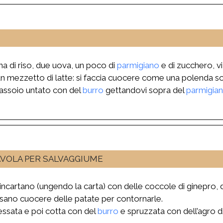
a di riso, due uova, un poco di
parmigiano
e di zucchero, vi 
 un mezzetto di latte: si faccia cuocere come una polenda sod
assoio untato con del
burro
gettandovi sopra del
parmigia
AVOLA PER SALVAGGIUME
incartano (ungendo la carta) con delle coccole di ginepro, 
ossano cuocere delle patate per contornarle.
essata e poi cotta con del
burro
e spruzzata con dell’agro d