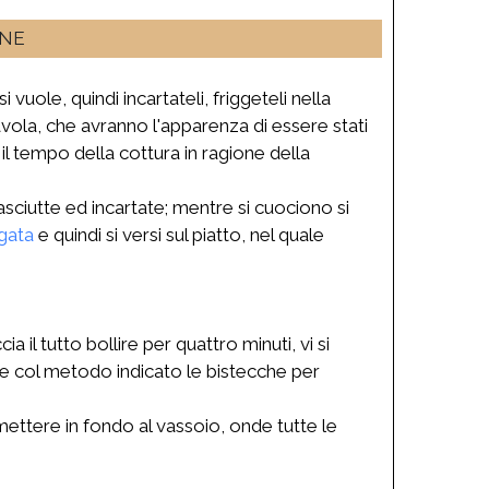
INE
 vuole, quindi incartateli, friggeteli nella
tavola, che avranno l'apparenza di essere stati
e il tempo della cottura in ragione della
asciutte ed incartate; mentre si cuociono si
gata
e quindi si versi sul piatto, nel quale
 il tutto bollire per quattro minuti, vi si
ire col metodo indicato le bistecche per
mettere in fondo al vassoio, onde tutte le