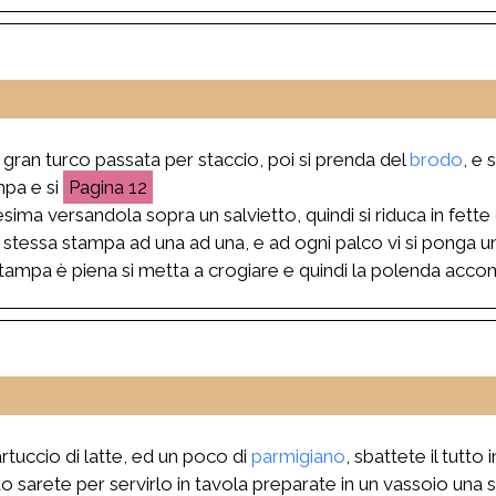
i gran turco passata per staccio, poi si prenda del
brodo
, e 
mpa e si
12
sima versandola sopra un salvietto, quindi si riduca in fette 
a stessa stampa ad una ad una, e ad ogni palco vi si ponga u
tampa è piena si metta a crogiare e quindi la polenda accomo
tuccio di latte, ed un poco di
parmigiano
, sbattete il tutt
sarete per servirlo in tavola preparate in un vassoio una sa