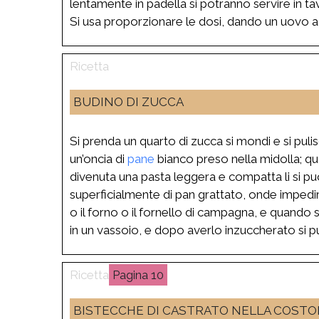
lentamente in padella si potranno servire in t
Si usa proporzionare le dosi, dando un uovo ad 
BUDINO DI ZUCCA
Si prenda un quarto di zucca si mondi e si pulisc
un’oncia di
pane
bianco preso nella midolla; qua
divenuta una pasta leggera e compatta li si pu
superficialmente di pan grattato, onde impedire
o il forno o il fornello di campagna, e quando
in un vassoio, e dopo averlo inzuccherato si pu
10
BISTECCHE DI CASTRATO NELLA COSTO