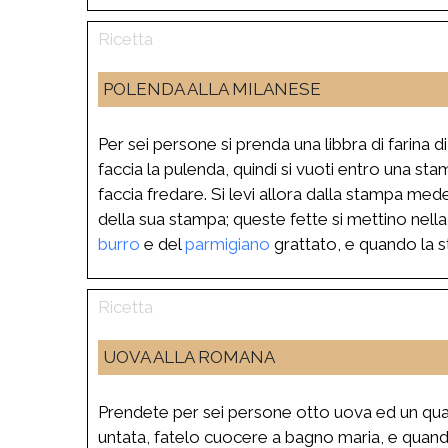
POLENDA ALLA MILANESE
Per sei persone si prenda una libbra di farina d
faccia la pulenda, quindi si vuoti entro una sta
faccia fredare. Si levi allora dalla stampa mede
della sua stampa; queste fette si mettino nell
burro
e del
parmigiano
grattato, e quando la s
UOVA ALLA ROMANA
Prendete per sei persone otto uova ed un quar
untata, fatelo cuocere a bagno maria, e quando 