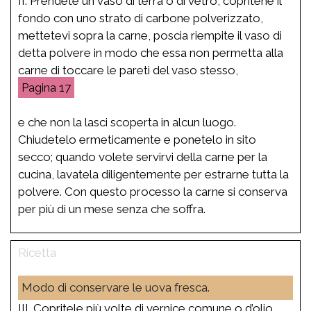
II. Prendete un vaso di terra o di vetro, copritene il
fondo con uno strato di carbone polverizzato,
mettetevi sopra la carne, poscia riempite il vaso di
detta polvere in modo che essa non permetta alla
carne di toccare le pareti del vaso stesso,
17
e che non la lasci scoperta in alcun luogo.
Chiudetelo ermeticamente e ponetelo in sito
secco; quando volete servirvi della carne per la
cucina, lavatela diligentemente per estrarne tutta la
polvere. Con questo processo la carne si conserva
per più di un mese senza che soffra.
Modo di conservare le uova fresca.
III. Copritele più volte di vernice comune o d’olio,