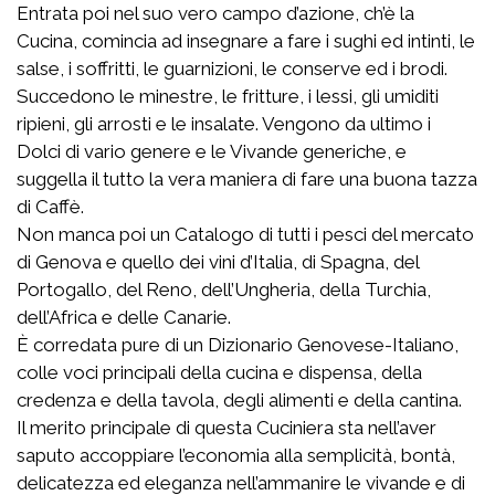
Entrata poi nel suo vero campo d’azione, ch’è la
Cucina, comincia ad insegnare a fare i sughi ed intinti, le
salse, i soffritti, le guarnizioni, le conserve ed i brodi.
Succedono le minestre, le fritture, i lessi, gli umiditi
ripieni, gli arrosti e le insalate. Vengono da ultimo i
Dolci di vario genere e le Vivande generiche, e
suggella il tutto la vera maniera di fare una buona tazza
di Caffè.
Non manca poi un Catalogo di tutti i pesci del mercato
di Genova e quello dei vini d’Italia, di Spagna, del
Portogallo, del Reno, dell’Ungheria, della Turchia,
dell’Africa e delle Canarie.
È corredata pure di un Dizionario Genovese-Italiano,
colle voci principali della cucina e dispensa, della
credenza e della tavola, degli alimenti e della cantina.
Il merito principale di questa Cuciniera sta nell’aver
saputo accoppiare l’economia alla semplicità, bontà,
delicatezza ed eleganza nell’ammanire le vivande e di