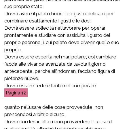
suo proprio stato.
Dovrà avere il palato buono e il gusto delicato per
combinare esattamente i gusti e le dosi.
Dovrà essere sollecita nel lavorare per operar
prontamente e studiare con assiduità il gusto del
proprio padrone, il cui palato deve divenir quello suo
proprio.
Dovrà essere esperta nel manipolare, col cambiare
faccia alle vivande avanzate da tavola il giorno
antecedente, perché all’indomani facciano figura di
pietanze nuove.
Dovrà essere fedele tanto nel comperare
12
quanto nell’usare delle cose provvedute, non
prendendosi arbitrio alcuno.
Dovrà coi denari alla mano provvedere le cose di
miglior qualità, affinché i padroni non abbiano a