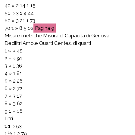
40 » 2 14 1 15
50 » 3 1 4 44
60 » 3 21 1 73
70 1 » 8 5 02
9
Misure metriche Misura di Capacità di Genova
Decilitri Amole Quarti Centes. di quarti
1 » » 45
2 » » 91
3 » 1 36
4 » 1 81
5 » 2 26
6 » 2 72
7 » 3 17
8 » 3 62
9 1 » 08
Litri
1 1 » 53
1 ½ 1 2 79