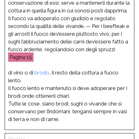
conservazione di essi, serve a mantenerli durante la
cottura in quella figura in cui sonosi posti dapprima.
Il fuoco va adoperato con giudizio e regolato
secondo la qualità delle vivande. — Per i beefteak e
gli arrosti il fuoco dev’essere piuttosto vivo, per i
sughi l’abbruciamento delle carni dev’essere fatto a
fuoco ardente, regolandolo con degli spruzzi
15
di vino o di
brodo
, il resto della cottura a fuoco
lento.
Il fuoco lento e mantenuto si deve adoperare per i
brodi onde ottenerli chiari.
Tutte le cose, siano brodi, sughi o vivande che si
conservano per l’indomani, tengansi sempre in vasi
di terra e non di rame.