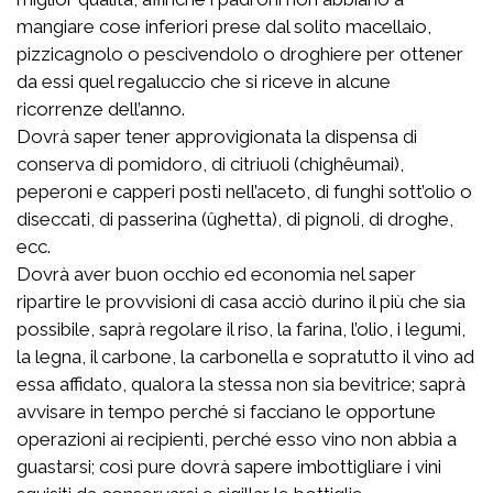
mangiare cose inferiori prese dal solito macellaio,
pizzicagnolo o pescivendolo o droghiere per ottener
da essi quel regaluccio che si riceve in alcune
ricorrenze dell’anno.
Dovrà saper tener approvigionata la dispensa di
conserva di pomidoro, di citriuoli (chighêumai),
peperoni e capperi posti nell’aceto, di funghi sott’olio o
diseccati, di passerina (ûghetta), di pignoli, di droghe,
ecc.
Dovrà aver buon occhio ed economia nel saper
ripartire le provvisioni di casa acciò durino il più che sia
possibile, saprà regolare il riso, la farina, l’olio, i legumi,
la legna, il carbone, la carbonella e sopratutto il vino ad
essa affidato, qualora la stessa non sia bevitrice; saprà
avvisare in tempo perché si facciano le opportune
operazioni ai recipienti, perché esso vino non abbia a
guastarsi; così pure dovrà sapere imbottigliare i vini