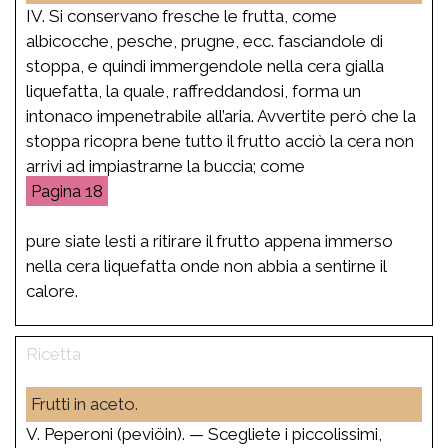
IV. Si conservano fresche le frutta, come
albicocche, pesche, prugne, ecc. fasciandole di
stoppa, e quindi immergendole nella cera gialla
liquefatta, la quale, raffreddandosi, forma un
intonaco impenetrabile all’aria. Avvertite però che la
stoppa ricopra bene tutto il frutto acciò la cera non
arrivi ad impiastrarne la buccia; come
18
pure siate lesti a ritirare il frutto appena immerso
nella cera liquefatta onde non abbia a sentirne il
calore.
Frutti in aceto.
V. Peperoni (peviöin). — Scegliete i piccolissimi,