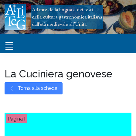
Atlante della lingua e dei testi
della cultura gastronomica italiana
dall’età medievale all’Unità
La Cuciniera genovese
Torna alla scheda
I