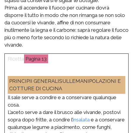
squisiti da conservarsi e sigillar le bottiglie.
Prima di accendere il fuoco per cucinare dovrà
disporre il tutto in modo che non rimanga se non solo
da cuocersi le vivande, affine di non consumare
inutilmente la legna e il carbone: saprà regolare il fuoco
più o meno forte secondo lo richiede la natura delle
vivande.
13
PRINCIPII GENERALISULLEMANIPOLAZIONI E
COTTURE DI CUCINA
Il sale serve a condire e a conservare qualunque
cosa.
L’aceto serve a dare il brusco alle vivande, postovi
sopra dopo fritte, a condire l’
insalata
e a conservare
qualunque legume a piacimento, come funghi,