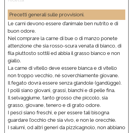
Precetti generali sulle provvisioni.
Le carni devono essere d’animale ben nutrito e di
buon odore.
Nel comprare la carne di bue o di manzo ponete
attenzione che sia rosso-scura venata di bianco, di
fila piuttosto sottili ed abbia il grasso bianco e non
giallo.
La carne di vitello deve essere bianca e di vitello
non troppo vecchio, né soverchiamente giovane.
Il fegato dovrà essere senza glandole (gandûgge).
I polli siano giovani, grassi, bianchi e di pelle fina.
Il selvaggiume, tanto grosso che piccolo, sia
grasso, giovane, tenero e di grato odore.
I pesci siano freschi, e per essere tali bisogna
guardare l’occhio che sia vivo, e non le orecchie.
I salumi, od altri generi da pizzicagnolo, non abbiano