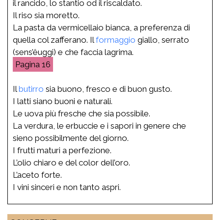
il rancido, lo stantio od il riscaldato.
Il riso sia moretto.
La pasta da vermicellaio bianca, a preferenza di
quella col zafferano. Il
formaggio
giallo, serrato
(sens’êuggi) e che faccia lagrima.
16
Il
butirro
sia buono, fresco e di buon gusto.
I latti siano buoni e naturali.
Le uova più fresche che sia possibile.
La verdura, le erbuccie e i sapori in genere che
sieno possibilmente del giorno.
I frutti maturi a perfezione.
L’olio chiaro e del color dell’oro.
L’aceto forte.
I vini sinceri e non tanto aspri.