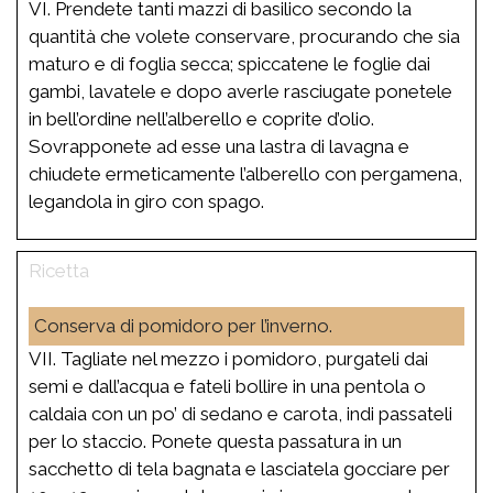
VI. Prendete tanti mazzi di basilico secondo la
quantità che volete conservare, procurando che sia
maturo e di foglia secca; spiccatene le foglie dai
gambi, lavatele e dopo averle rasciugate ponetele
in bell’ordine nell’alberello e coprite d’olio.
Sovrapponete ad esse una lastra di lavagna e
chiudete ermeticamente l’alberello con pergamena,
legandola in giro con spago.
Conserva di pomidoro per l’inverno.
VII. Tagliate nel mezzo i pomidoro, purgateli dai
semi e dall’acqua e fateli bollire in una pentola o
caldaia con un po’ di sedano e carota, indi passateli
per lo staccio. Ponete questa passatura in un
sacchetto di tela bagnata e lasciatela gocciare per