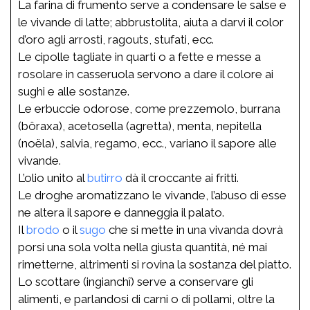
La farina di frumento serve a condensare le salse e
le vivande di latte; abbrustolita, aiuta a darvi il color
d’oro agli arrosti, ragouts, stufati, ecc.
Le cipolle tagliate in quarti o a fette e messe a
rosolare in casseruola servono a dare il colore ai
sughi e alle sostanze.
Le erbuccie odorose, come prezzemolo, burrana
(bôraxa), acetosella (agretta), menta, nepitella
(noëla), salvia, regamo, ecc., variano il sapore alle
vivande.
L’olio unito al
butirro
dà il croccante ai fritti.
Le droghe aromatizzano le vivande, l’abuso di esse
ne altera il sapore e danneggia il palato.
Il
brodo
o il
sugo
che si mette in una vivanda dovrà
porsi una sola volta nella giusta quantità, né mai
rimetterne, altrimenti si rovina la sostanza del piatto.
Lo scottare (ingianchî) serve a conservare gli
alimenti, e parlandosi di carni o di pollami, oltre la