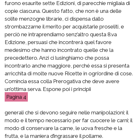
furono esaurite sette Edizioni, di parecchie migliaia di
copie ciascuna. Questo fatto, che non è una delle
solite menzogne librarie, ci dispensa dallo
strombazzarne il merito per acquistarle proseliti, e
perciò ne intraprendiamo senz’altro questa 8.va
Edizione, persuasi che incontrerà quel favore
medesimo che hanno incontrato quelle che la
precedettero. Anzi ci lusinghiamo che possa
incontrarlo anche maggiore, perché essa si presenta
arricchita di molte nuove Ricette in ogn’ordine di cose.
Comincia essa colla Prerogativa che deve avere
un’ottima serva. Espone poi i principii
4
generali che si devono seguire nelle manipolazioni; il
modo e il tempo necessario per far cuocere le carni; il
modo di conservare la carne, le uova fresche e la
frutta, e la maniera d’ingrassare il pollame.