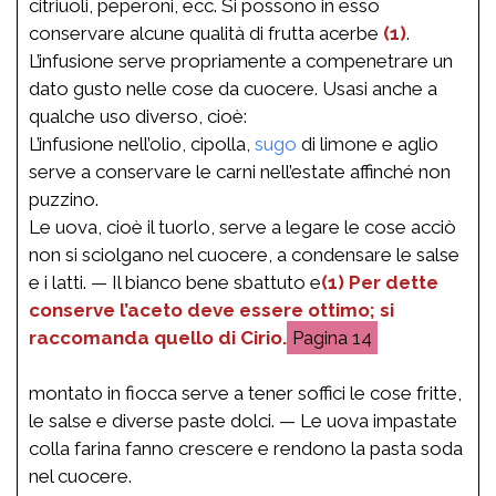
citriuoli, peperoni, ecc. Si possono in esso
conservare alcune qualità di frutta acerbe
(1)
.
L’infusione serve propriamente a compenetrare un
dato gusto nelle cose da cuocere. Usasi anche a
qualche uso diverso, cioè:
L’infusione nell’olio, cipolla,
sugo
di limone e aglio
serve a conservare le carni nell’estate affinché non
puzzino.
Le uova, cioè il tuorlo, serve a legare le cose acciò
non si sciolgano nel cuocere, a condensare le salse
e i latti. — Il bianco bene sbattuto e
(1) Per dette
conserve l’aceto deve essere ottimo; si
raccomanda quello di Cirio.
14
montato in fiocca serve a tener soffici le cose fritte,
le salse e diverse paste dolci. — Le uova impastate
colla farina fanno crescere e rendono la pasta soda
nel cuocere.