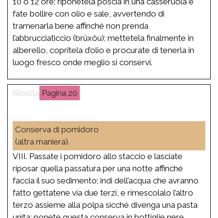
10 o 12 ore; riponetela poscia in una casseruola e
fate bollire con olio e sale, avvertendo di
tramenarla bene affinché non prenda
l’abbrucciaticcio (brûxôu); mettetela finalmente in
alberello, copritela d’olio e procurate di tenerla in
luogo fresco onde meglio si conservi.
20
Conserva di pomidoro
(altra maniera).
VIII. Passate i pomidoro allo staccio e lasciate
riposar quella passatura per una notte affinché
faccia il suo sedimento; indi dell’acqua che avranno
fatto gettatene via due terzi, e rimescolalo l’altro
terzo assieme alla polpa sicché divenga una pasta
unita; ponete questa conserva in bottiglie nere