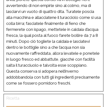
avvertendo di non empirle sino al colmo, ma di
lasciarvi un vuoto di quattro dita. Turatele poscia
alla macchina e allacciatene il turacciolo come si usa
colla birra; fasciatele finalmente di fieno che
fermerete con ispago, mettetele in caldaia d’acqua
fresca, la qual posta al fuoco farete bollire da 7 a 8
minuti. Dopo ciò togliete la caldaia e lasciatevi
dentro le bottiglie sino a che l’acqua non sia
nuovamente raffreddata, allora levatele e ponetele
in luogo fresco ed abbattute, giacché con facilità
salta il turacciuolo e talvolta esse scoppiano.
Questa conserva si adopera nell’inverno
addobbandola con tutti gli ingredienti precisamente
come se fossero pomidoro freschi.