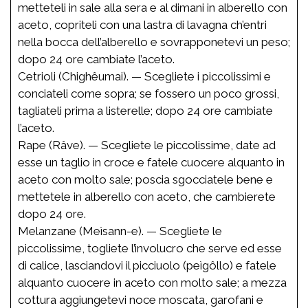
metteteli in sale alla sera e al dimani in alberello con
aceto, copriteli con una lastra di lavagna ch’entri
nella bocca dell’alberello e sovrapponetevi un peso;
dopo 24 ore cambiate l’aceto.
Cetrioli (Chighêumai). — Scegliete i piccolissimi e
conciateli come sopra; se fossero un poco grossi,
tagliateli prima a listerelle; dopo 24 ore cambiate
l’aceto.
Rape (Râve). — Scegliete le piccolissime, date ad
esse un taglio in croce e fatele cuocere alquanto in
aceto con molto sale; poscia sgocciatele bene e
mettetele in alberello con aceto, che cambierete
dopo 24 ore.
Melanzane (Meìsann-e). — Scegliete le
piccolissime, togliete l’involucro che serve ed esse
di calice, lasciandovi il picciuolo (peìgôllo) e fatele
alquanto cuocere in aceto con molto sale; a mezza
cottura aggiungetevi noce moscata, garofani e