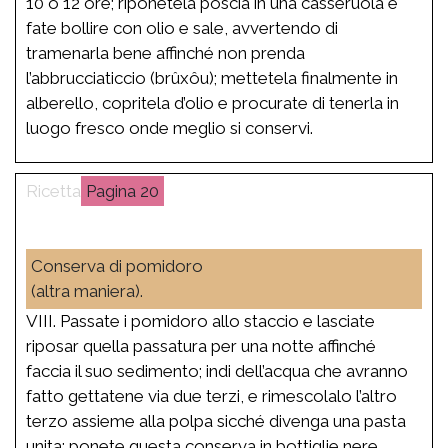
10 o 12 ore; riponetela poscia in una casseruola e
fate bollire con olio e sale, avvertendo di
tramenarla bene affinché non prenda
l’abbrucciaticcio (brûxôu); mettetela finalmente in
alberello, copritela d’olio e procurate di tenerla in
luogo fresco onde meglio si conservi.
20
Conserva di pomidoro
(altra maniera).
VIII. Passate i pomidoro allo staccio e lasciate
riposar quella passatura per una notte affinché
faccia il suo sedimento; indi dell’acqua che avranno
fatto gettatene via due terzi, e rimescolalo l’altro
terzo assieme alla polpa sicché divenga una pasta
unita; ponete questa conserva in bottiglie nere