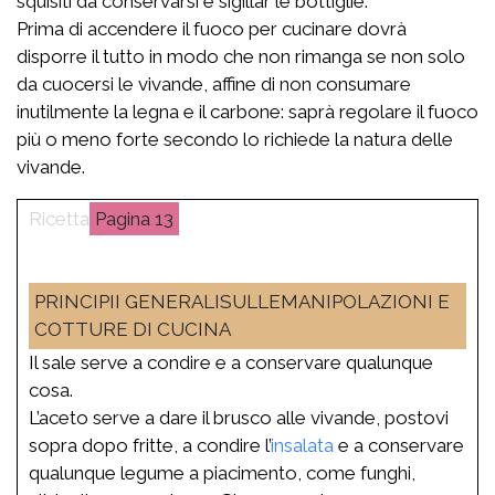
squisiti da conservarsi e sigillar le bottiglie.
Prima di accendere il fuoco per cucinare dovrà
disporre il tutto in modo che non rimanga se non solo
da cuocersi le vivande, affine di non consumare
inutilmente la legna e il carbone: saprà regolare il fuoco
più o meno forte secondo lo richiede la natura delle
vivande.
13
PRINCIPII GENERALISULLEMANIPOLAZIONI E
COTTURE DI CUCINA
Il sale serve a condire e a conservare qualunque
cosa.
L’aceto serve a dare il brusco alle vivande, postovi
sopra dopo fritte, a condire l’
insalata
e a conservare
qualunque legume a piacimento, come funghi,