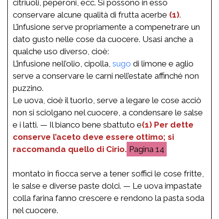
citriuoli, peperoni, ecc. Si possono in esso
conservare alcune qualità di frutta acerbe
(1)
.
L’infusione serve propriamente a compenetrare un
dato gusto nelle cose da cuocere. Usasi anche a
qualche uso diverso, cioè:
L’infusione nell’olio, cipolla,
sugo
di limone e aglio
serve a conservare le carni nell’estate affinché non
puzzino.
Le uova, cioè il tuorlo, serve a legare le cose acciò
non si sciolgano nel cuocere, a condensare le salse
e i latti. — Il bianco bene sbattuto e
(1) Per dette
conserve l’aceto deve essere ottimo; si
raccomanda quello di Cirio.
14
montato in fiocca serve a tener soffici le cose fritte,
le salse e diverse paste dolci. — Le uova impastate
colla farina fanno crescere e rendono la pasta soda
nel cuocere.