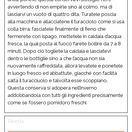
avvertendo di non empirle sino al colmo, ma di
lasciarvi un vuoto di quattro dita. Turatele poscia
alla macchina e allacciatene il turacciolo come si usa
colla birra; fasciatele finalmente di fieno che
fermerete con ispago, mettetele in caldaia d’acqua
fresca, la qual posta al fuoco farete bollire da 7 a 8
minuti. Dopo ciò togliete la caldaia e lasciatevi
dentro le bottiglie sino a che l’acqua non sia
nuovamente raffreddata, allora levatele e ponetele
in luogo fresco ed abbattute, giacché con facilità
salta il turacciuolo e talvolta esse scoppiano.
Questa conserva si adopera nell’inverno
addobbandola con tutti gli ingredienti precisamente
come se fossero pomidoro freschi.