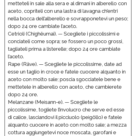
metteteli in sale alla sera e al dimani in alberello con
aceto, copriteli con una lastra di lavagna ch’entri
nella bocca dell’alberello e sovrapponetevi un peso;
dopo 24 ore cambiate l’aceto.
Cetrioli (Chighêumai). — Scegliete i piccolissimi e
conciateli come sopra; se fossero un poco grossi,
tagliateli prima a listerelle; dopo 24 ore cambiate
l’aceto.
Rape (Râve). — Scegliete le piccolissime, date ad
esse un taglio in croce e fatele cuocere alquanto in
aceto con molto sale; poscia sgocciatele bene e
mettetele in alberello con aceto, che cambierete
dopo 24 ore.
Melanzane (Meìsann-e). — Scegliete le
piccolissime, togliete l’involucro che serve ed esse
di calice, lasciandovi il picciuolo (peìgôllo) e fatele
alquanto cuocere in aceto con molto sale; a mezza
cottura aggiungetevi noce moscata, garofani e