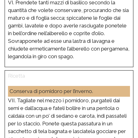
VI. Prendete tanti mazzi di basilico secondo la
quantità che volete conservare, procurando che sia
maturo e di foglia secca; spiccatene le foglie dai
gambi, lavatele e dopo averle rasciugate ponetele
in bell’ordine nell’alberello e coprite d’olio.
Sovrapponete ad esse una lastra di lavagna e
chiudete ermeticamente l’alberello con pergamena,
legandola in giro con spago.
Conserva di pomidoro per l’inverno.
VII. Tagliate nel mezzo i pomidoro, purgateli dai
semi e dall’acqua e fateli bollire in una pentola o
caldaia con un po’ di sedano e carota, indi passateli
per lo staccio. Ponete questa passatura in un
sacchetto di tela bagnata e lasciatela gocciare per