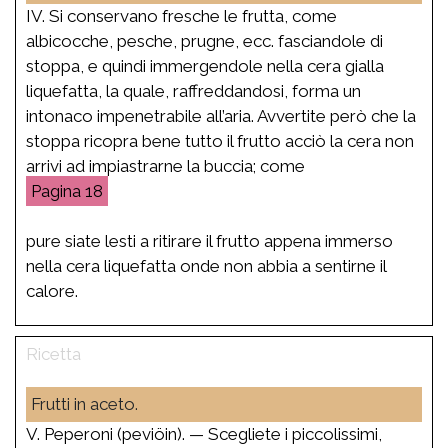
IV. Si conservano fresche le frutta, come
albicocche, pesche, prugne, ecc. fasciandole di
stoppa, e quindi immergendole nella cera gialla
liquefatta, la quale, raffreddandosi, forma un
intonaco impenetrabile all’aria. Avvertite però che la
stoppa ricopra bene tutto il frutto acciò la cera non
arrivi ad impiastrarne la buccia; come
18
pure siate lesti a ritirare il frutto appena immerso
nella cera liquefatta onde non abbia a sentirne il
calore.
Frutti in aceto.
V. Peperoni (peviöin). — Scegliete i piccolissimi,