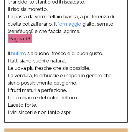
il rancido, lo stantio od il riscaldato.
Il riso sia moretto.
La pasta da vermicellaio bianca, a preferenza di
quella col zafferano. Il
formaggio
giallo, serrato
(sens’êuggi) e che faccia lagrima.
16
Il
butirro
sia buono, fresco e di buon gusto.
I latti siano buoni e naturali.
Le uova più fresche che sia possibile.
La verdura, le erbuccie e i sapori in genere che
sieno possibilmente del giorno.
I frutti maturi a perfezione.
L’olio chiaro e del color dell’oro.
L’aceto forte.
I vini sinceri e non tanto aspri.