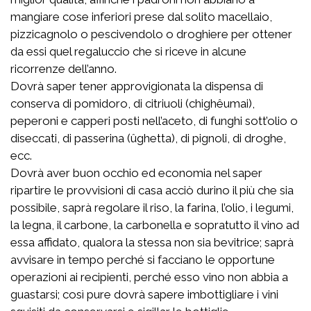
mangiare cose inferiori prese dal solito macellaio,
pizzicagnolo o pescivendolo o droghiere per ottener
da essi quel regaluccio che si riceve in alcune
ricorrenze dell’anno.
Dovrà saper tener approvigionata la dispensa di
conserva di pomidoro, di citriuoli (chighêumai),
peperoni e capperi posti nell’aceto, di funghi sott’olio o
diseccati, di passerina (ûghetta), di pignoli, di droghe,
ecc.
Dovrà aver buon occhio ed economia nel saper
ripartire le provvisioni di casa acciò durino il più che sia
possibile, saprà regolare il riso, la farina, l’olio, i legumi,
la legna, il carbone, la carbonella e sopratutto il vino ad
essa affidato, qualora la stessa non sia bevitrice; saprà
avvisare in tempo perché si facciano le opportune
operazioni ai recipienti, perché esso vino non abbia a
guastarsi; così pure dovrà sapere imbottigliare i vini