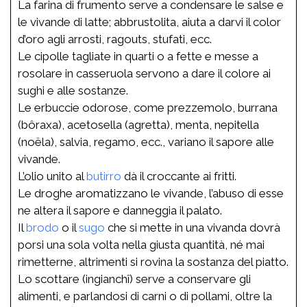
La farina di frumento serve a condensare le salse e
le vivande di latte; abbrustolita, aiuta a darvi il color
d’oro agli arrosti, ragouts, stufati, ecc.
Le cipolle tagliate in quarti o a fette e messe a
rosolare in casseruola servono a dare il colore ai
sughi e alle sostanze.
Le erbuccie odorose, come prezzemolo, burrana
(bôraxa), acetosella (agretta), menta, nepitella
(noëla), salvia, regamo, ecc., variano il sapore alle
vivande.
L’olio unito al
butirro
dà il croccante ai fritti.
Le droghe aromatizzano le vivande, l’abuso di esse
ne altera il sapore e danneggia il palato.
Il
brodo
o il
sugo
che si mette in una vivanda dovrà
porsi una sola volta nella giusta quantità, né mai
rimetterne, altrimenti si rovina la sostanza del piatto.
Lo scottare (ingianchî) serve a conservare gli
alimenti, e parlandosi di carni o di pollami, oltre la