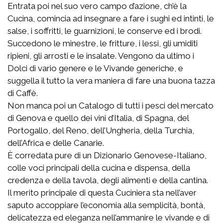
Entrata poi nel suo vero campo d’azione, ch’è la
Cucina, comincia ad insegnare a fare i sughi ed intinti, le
salse, i soffritti, le guarnizioni, le conserve ed i brodi.
Succedono le minestre, le fritture, i lessi, gli umiditi
ripieni, gli arrosti e le insalate. Vengono da ultimo i
Dolci di vario genere e le Vivande generiche, e
suggella il tutto la vera maniera di fare una buona tazza
di Caffè.
Non manca poi un Catalogo di tutti i pesci del mercato
di Genova e quello dei vini d’Italia, di Spagna, del
Portogallo, del Reno, dell’Ungheria, della Turchia,
dell’Africa e delle Canarie.
È corredata pure di un Dizionario Genovese-Italiano,
colle voci principali della cucina e dispensa, della
credenza e della tavola, degli alimenti e della cantina.
Il merito principale di questa Cuciniera sta nell’aver
saputo accoppiare l’economia alla semplicità, bontà,
delicatezza ed eleganza nell’ammanire le vivande e di