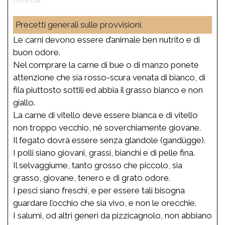
Precetti generali sulle provvisioni.
Le carni devono essere d’animale ben nutrito e di
buon odore.
Nel comprare la carne di bue o di manzo ponete
attenzione che sia rosso-scura venata di bianco, di
fila piuttosto sottili ed abbia il grasso bianco e non
giallo.
La carne di vitello deve essere bianca e di vitello
non troppo vecchio, né soverchiamente giovane.
Il fegato dovrà essere senza glandole (gandûgge).
I polli siano giovani, grassi, bianchi e di pelle fina.
Il selvaggiume, tanto grosso che piccolo, sia
grasso, giovane, tenero e di grato odore.
I pesci siano freschi, e per essere tali bisogna
guardare l’occhio che sia vivo, e non le orecchie.
I salumi, od altri generi da pizzicagnolo, non abbiano