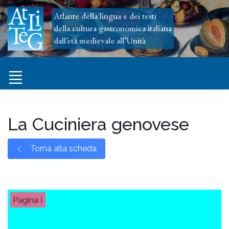
Atlante della lingua e dei testi
della cultura gastronomica italiana
dall’età medievale all’Unità
La Cuciniera genovese
Torna alla scheda
I