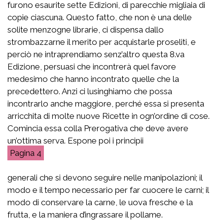
furono esaurite sette Edizioni, di parecchie migliaia di
copie ciascuna. Questo fatto, che non è una delle
solite menzogne librarie, ci dispensa dallo
strombazzarne il merito per acquistarle proseliti, e
perciò ne intraprendiamo senz’altro questa 8.va
Edizione, persuasi che incontrerà quel favore
medesimo che hanno incontrato quelle che la
precedettero. Anzi ci lusinghiamo che possa
incontrarlo anche maggiore, perché essa si presenta
arricchita di molte nuove Ricette in ogn’ordine di cose.
Comincia essa colla Prerogativa che deve avere
un’ottima serva. Espone poi i principii
4
generali che si devono seguire nelle manipolazioni; il
modo e il tempo necessario per far cuocere le carni; il
modo di conservare la carne, le uova fresche e la
frutta, e la maniera d’ingrassare il pollame.