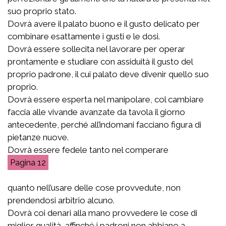
suo proprio stato.
Dovrà avere il palato buono e il gusto delicato per
combinare esattamente i gusti e le dosi.
Dovrà essere sollecita nel lavorare per operar
prontamente e studiare con assiduità il gusto del
proprio padrone, il cui palato deve divenir quello suo
proprio.
Dovrà essere esperta nel manipolare, col cambiare
faccia alle vivande avanzate da tavola il giorno
antecedente, perché all’indomani facciano figura di
pietanze nuove.
Dovrà essere fedele tanto nel comperare
12
quanto nell’usare delle cose provvedute, non
prendendosi arbitrio alcuno.
Dovrà coi denari alla mano provvedere le cose di
miglior qualità, affinché i padroni non abbiano a