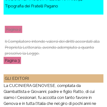
Tipografia dei Fratelli Pagano
2
Il Compilatore intende valersi dei diritti accordati alla
Proprietà Letteraria, avendo adempiuto a quanto
prescrive la Legge.
3
GLI EDITORI
La CUCINIERA GENOVESE, compilata da
Giambattista e Giovanni, padre e figlio Ratto, di cui
siamo i Cessionari, fu accolta con tanto favore in
Genova e in tutta l’Italia che nel giro di pochi anni ne