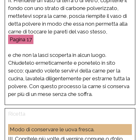
II. Prendete un vaso di terra o di vetro, copritene il
fondo con uno strato di carbone polverizzato,
mettetevi sopra la carne, poscia riempite il vaso di
detta polvere in modo che essa non permetta alla
carne di toccare le pareti del vaso stesso,
17
e che non la lasci scoperta in alcun luogo.
Chiudetelo ermeticamente e ponetelo in sito
secco; quando volete servirvi della carne per la
cucina, lavatela diligentemente per estrarne tutta la
polvere. Con questo processo la carne si conserva
per più di un mese senza che soffra.
Modo di conservare le uova fresca.
III. Copritele più volte di vernice comune o d’olio,