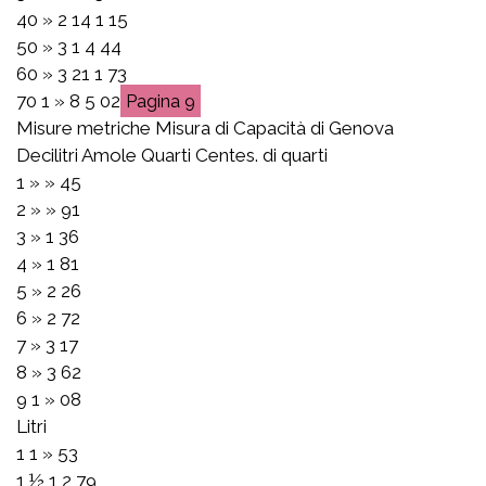
40 » 2 14 1 15
50 » 3 1 4 44
60 » 3 21 1 73
70 1 » 8 5 02
9
Misure metriche Misura di Capacità di Genova
Decilitri Amole Quarti Centes. di quarti
1 » » 45
2 » » 91
3 » 1 36
4 » 1 81
5 » 2 26
6 » 2 72
7 » 3 17
8 » 3 62
9 1 » 08
Litri
1 1 » 53
1 ½ 1 2 79