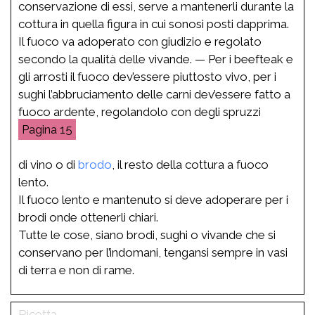
conservazione di essi, serve a mantenerli durante la
cottura in quella figura in cui sonosi posti dapprima.
Il fuoco va adoperato con giudizio e regolato
secondo la qualità delle vivande. — Per i beefteak e
gli arrosti il fuoco dev’essere piuttosto vivo, per i
sughi l’abbruciamento delle carni dev’essere fatto a
fuoco ardente, regolandolo con degli spruzzi
15
di vino o di
brodo
, il resto della cottura a fuoco
lento.
Il fuoco lento e mantenuto si deve adoperare per i
brodi onde ottenerli chiari.
Tutte le cose, siano brodi, sughi o vivande che si
conservano per l’indomani, tengansi sempre in vasi
di terra e non di rame.