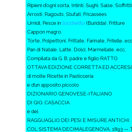
Ripieni d’ogni sorta, Intinti, Sughi, Salse, Soffritti
Arrosti, Ragouts, Stufati, Fricassées
Umidi, Pesce in
tocchetto
(Buridda), Fritture
Cappon magro
Torte, Polpettoni, Frittate, Farinate, Fritelle, ecc
Pan di Natale, Latte, Dolci, Marmellate, ecc.
Compilata da G. B. padre e figlio RATTO
OTTAVA EDIZIONE CORRETTA ED ACCRES
di molte Ricette in Pasticceria
e d’un apposito piccolo
DIZIONARIO GENOVESE-ITALIANO
DI GIO. CASACCIA
e del
RAGGUAGLIO DEI PESI E MISURE ANTICHI
COL SISTEMA DECIMALEGENOVA, 1893 — Tipog