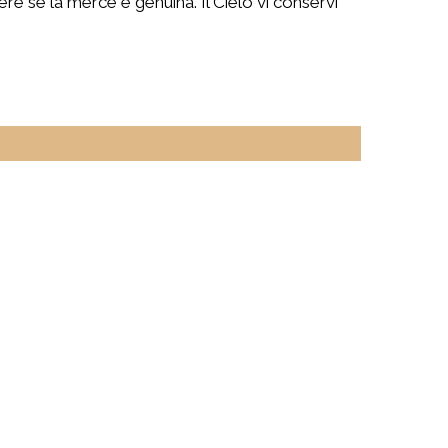
re se la merce è genuina. Il Cielo vi conservi