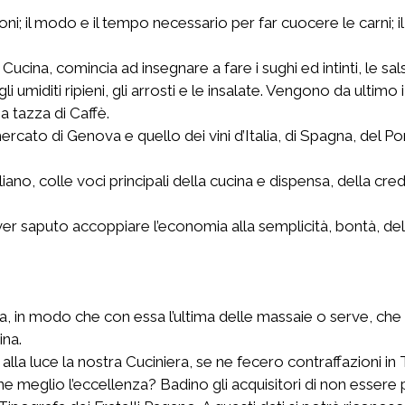
ni; il modo e il tempo necessario per far cuocere le carni; 
cina, comincia ad insegnare a fare i sughi ed intinti, le salse,
 gli umiditi ripieni, gli arrosti e le insalate. Vengono da ulti
a tazza di Caffè.
rcato di Genova e quello dei vini d’Italia, di Spagna, del Po
no, colle voci principali della cucina e dispensa, della cred
l’aver saputo accoppiare l’economia alla semplicità, bontà, 
etta, in modo che con essa l’ultima delle massaie o serve, 
ina.
luce la nostra Cuciniera, se ne fecero contraffazioni in To
 meglio l’eccellenza? Badino gli acquisitori di non essere 