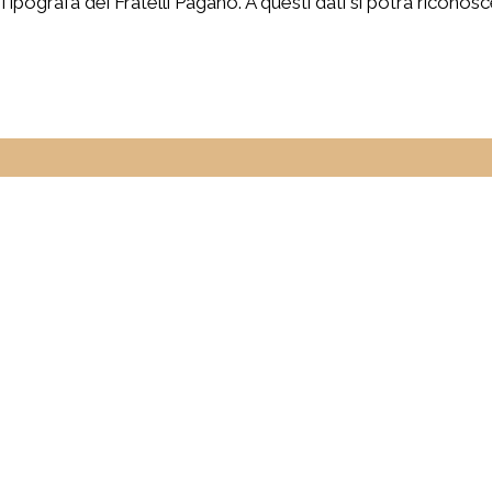
pografa dei Fratelli Pagano. A questi dati si potrà riconosce