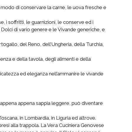
il modo di conservare la carne, le uova fresche e
 i soffritti, le guarnizioni, le conserve ed i
mo i Dolci di vario genere e le Vivande generiche, e
rtogallo, del Reno, dell’Ungheria, della Turchia,
enza e della tavola, degli alimenti e della
delicatezza ed eleganza nell’ammanire le vivande
che appena appena sappia leggere, può diventare
scana, in Lombardia, in Liguria ed altrove.
presi alla trappola. La Vera Cuciniera Genovese