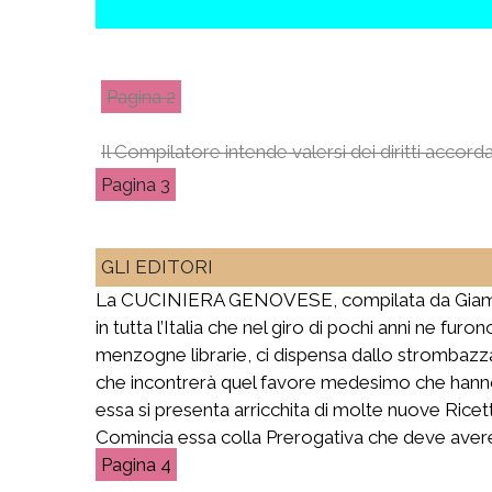
2
Il Compilatore intende valersi dei diritti accor
3
GLI EDITORI
La CUCINIERA GENOVESE, compilata da Giambattis
in tutta l’Italia che nel giro di pochi anni ne fur
menzogne librarie, ci dispensa dallo strombazzar
che incontrerà quel favore medesimo che hanno 
essa si presenta arricchita di molte nuove Ricett
Comincia essa colla Prerogativa che deve avere 
4