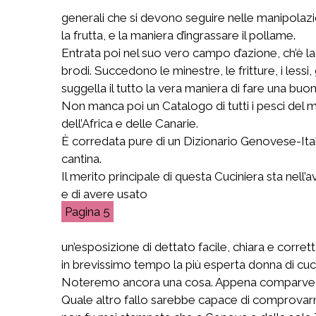
generali che si devono seguire nelle manipolazio
la frutta, e la maniera d’ingrassare il pollame.
Entrata poi nel suo vero campo d’azione, ch’è la Cu
brodi. Succedono le minestre, le fritture, i lessi,
suggella il tutto la vera maniera di fare una buon
Non manca poi un Catalogo di tutti i pesci del me
dell’Africa e delle Canarie.
È corredata pure di un Dizionario Genovese-Italia
cantina.
Il merito principale di questa Cuciniera sta nel
e di avere usato
5
un’esposizione di dettato facile, chiara e corr
in brevissimo tempo la più esperta donna di cuc
Noteremo ancora una cosa. Appena comparve alla 
Quale altro fallo sarebbe capace di comprovarne