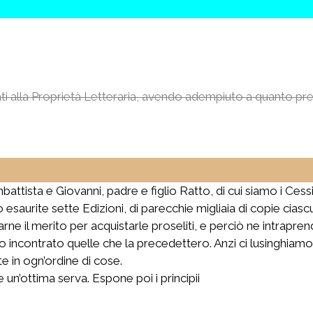
dati alla Proprietà Letteraria, avendo adempiuto a quanto pr
ta e Giovanni, padre e figlio Ratto, di cui siamo i Cessio
ono esaurite sette Edizioni, di parecchie migliaia di copie cia
ne il merito per acquistarle proseliti, e perciò ne intrapre
incontrato quelle che la precedettero. Anzi ci lusinghiam
e in ogn’ordine di cose.
un’ottima serva. Espone poi i principii