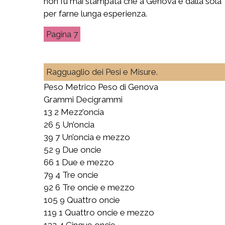
non fu mai stampata che a Genova e dalla sola Ti
per farne lunga esperienza.
7
Ragguaglio dei Pesi e Misure.
Peso Metrico Peso di Genova
Grammi Decigrammi
13 2 Mezz’oncia
26 5 Un’oncia
39 7 Un’oncia e mezzo
52 9 Due oncie
66 1 Due e mezzo
79 4 Tre oncie
92 6 Tre oncie e mezzo
105 9 Quattro oncie
119 1 Quattro oncie e mezzo
132 4 Cinque oncie