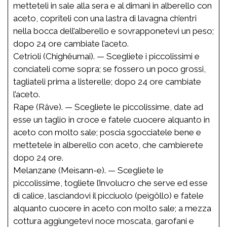
metteteli in sale alla sera e al dimani in alberello con
aceto, copriteli con una lastra di lavagna ch’entri
nella bocca dell’alberello e sovrapponetevi un peso;
dopo 24 ore cambiate l’aceto.
Cetrioli (Chighêumai). — Scegliete i piccolissimi e
conciateli come sopra; se fossero un poco grossi,
tagliateli prima a listerelle; dopo 24 ore cambiate
l’aceto.
Rape (Râve). — Scegliete le piccolissime, date ad
esse un taglio in croce e fatele cuocere alquanto in
aceto con molto sale; poscia sgocciatele bene e
mettetele in alberello con aceto, che cambierete
dopo 24 ore.
Melanzane (Meìsann-e). — Scegliete le
piccolissime, togliete l’involucro che serve ed esse
di calice, lasciandovi il picciuolo (peìgôllo) e fatele
alquanto cuocere in aceto con molto sale; a mezza
cottura aggiungetevi noce moscata, garofani e