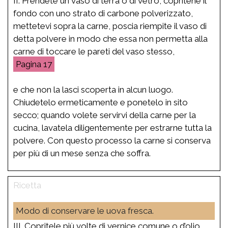
II. Prendete un vaso di terra o di vetro, copritene il
fondo con uno strato di carbone polverizzato,
mettetevi sopra la carne, poscia riempite il vaso di
detta polvere in modo che essa non permetta alla
carne di toccare le pareti del vaso stesso,
17
e che non la lasci scoperta in alcun luogo.
Chiudetelo ermeticamente e ponetelo in sito
secco; quando volete servirvi della carne per la
cucina, lavatela diligentemente per estrarne tutta la
polvere. Con questo processo la carne si conserva
per più di un mese senza che soffra.
Modo di conservare le uova fresca.
III. Copritele più volte di vernice comune o d’olio,