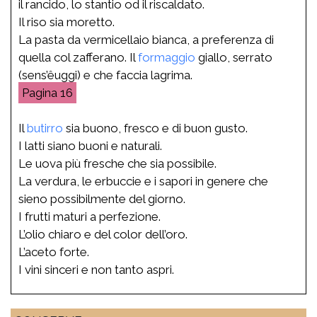
il rancido, lo stantio od il riscaldato.
Il riso sia moretto.
La pasta da vermicellaio bianca, a preferenza di
quella col zafferano. Il
formaggio
giallo, serrato
(sens’êuggi) e che faccia lagrima.
16
Il
butirro
sia buono, fresco e di buon gusto.
I latti siano buoni e naturali.
Le uova più fresche che sia possibile.
La verdura, le erbuccie e i sapori in genere che
sieno possibilmente del giorno.
I frutti maturi a perfezione.
L’olio chiaro e del color dell’oro.
L’aceto forte.
I vini sinceri e non tanto aspri.