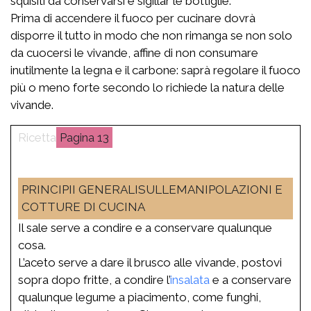
squisiti da conservarsi e sigillar le bottiglie.
Prima di accendere il fuoco per cucinare dovrà
disporre il tutto in modo che non rimanga se non solo
da cuocersi le vivande, affine di non consumare
inutilmente la legna e il carbone: saprà regolare il fuoco
più o meno forte secondo lo richiede la natura delle
vivande.
13
PRINCIPII GENERALISULLEMANIPOLAZIONI E
COTTURE DI CUCINA
Il sale serve a condire e a conservare qualunque
cosa.
L’aceto serve a dare il brusco alle vivande, postovi
sopra dopo fritte, a condire l’
insalata
e a conservare
qualunque legume a piacimento, come funghi,