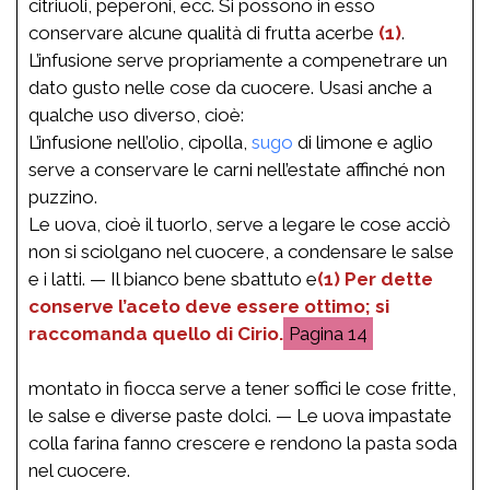
citriuoli, peperoni, ecc. Si possono in esso
conservare alcune qualità di frutta acerbe
(1)
.
L’infusione serve propriamente a compenetrare un
dato gusto nelle cose da cuocere. Usasi anche a
qualche uso diverso, cioè:
L’infusione nell’olio, cipolla,
sugo
di limone e aglio
serve a conservare le carni nell’estate affinché non
puzzino.
Le uova, cioè il tuorlo, serve a legare le cose acciò
non si sciolgano nel cuocere, a condensare le salse
e i latti. — Il bianco bene sbattuto e
(1) Per dette
conserve l’aceto deve essere ottimo; si
raccomanda quello di Cirio.
14
montato in fiocca serve a tener soffici le cose fritte,
le salse e diverse paste dolci. — Le uova impastate
colla farina fanno crescere e rendono la pasta soda
nel cuocere.