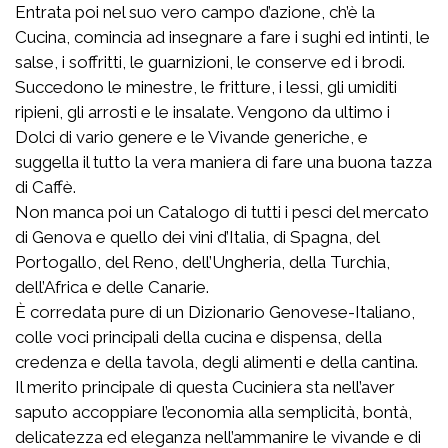
Entrata poi nel suo vero campo d’azione, ch’è la
Cucina, comincia ad insegnare a fare i sughi ed intinti, le
salse, i soffritti, le guarnizioni, le conserve ed i brodi.
Succedono le minestre, le fritture, i lessi, gli umiditi
ripieni, gli arrosti e le insalate. Vengono da ultimo i
Dolci di vario genere e le Vivande generiche, e
suggella il tutto la vera maniera di fare una buona tazza
di Caffè.
Non manca poi un Catalogo di tutti i pesci del mercato
di Genova e quello dei vini d’Italia, di Spagna, del
Portogallo, del Reno, dell’Ungheria, della Turchia,
dell’Africa e delle Canarie.
È corredata pure di un Dizionario Genovese-Italiano,
colle voci principali della cucina e dispensa, della
credenza e della tavola, degli alimenti e della cantina.
Il merito principale di questa Cuciniera sta nell’aver
saputo accoppiare l’economia alla semplicità, bontà,
delicatezza ed eleganza nell’ammanire le vivande e di