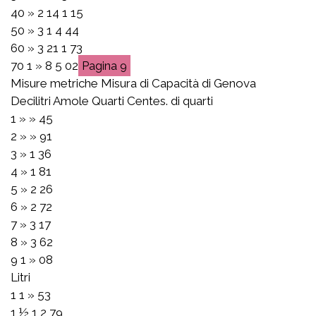
40 » 2 14 1 15
50 » 3 1 4 44
60 » 3 21 1 73
70 1 » 8 5 02
9
Misure metriche Misura di Capacità di Genova
Decilitri Amole Quarti Centes. di quarti
1 » » 45
2 » » 91
3 » 1 36
4 » 1 81
5 » 2 26
6 » 2 72
7 » 3 17
8 » 3 62
9 1 » 08
Litri
1 1 » 53
1 ½ 1 2 79