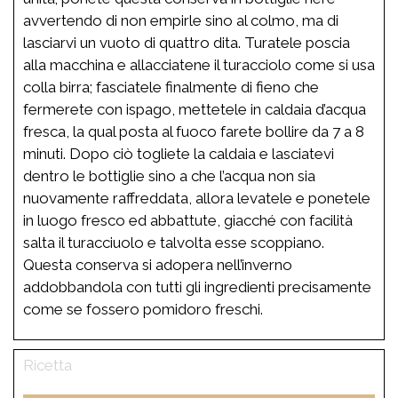
avvertendo di non empirle sino al colmo, ma di
lasciarvi un vuoto di quattro dita. Turatele poscia
alla macchina e allacciatene il turacciolo come si usa
colla birra; fasciatele finalmente di fieno che
fermerete con ispago, mettetele in caldaia d’acqua
fresca, la qual posta al fuoco farete bollire da 7 a 8
minuti. Dopo ciò togliete la caldaia e lasciatevi
dentro le bottiglie sino a che l’acqua non sia
nuovamente raffreddata, allora levatele e ponetele
in luogo fresco ed abbattute, giacché con facilità
salta il turacciuolo e talvolta esse scoppiano.
Questa conserva si adopera nell’inverno
addobbandola con tutti gli ingredienti precisamente
come se fossero pomidoro freschi.