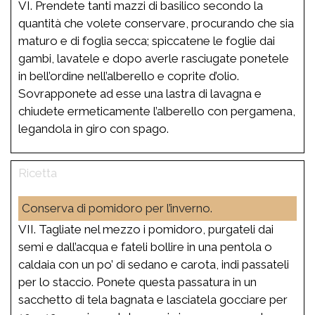
VI. Prendete tanti mazzi di basilico secondo la
quantità che volete conservare, procurando che sia
maturo e di foglia secca; spiccatene le foglie dai
gambi, lavatele e dopo averle rasciugate ponetele
in bell’ordine nell’alberello e coprite d’olio.
Sovrapponete ad esse una lastra di lavagna e
chiudete ermeticamente l’alberello con pergamena,
legandola in giro con spago.
Conserva di pomidoro per l’inverno.
VII. Tagliate nel mezzo i pomidoro, purgateli dai
semi e dall’acqua e fateli bollire in una pentola o
caldaia con un po’ di sedano e carota, indi passateli
per lo staccio. Ponete questa passatura in un
sacchetto di tela bagnata e lasciatela gocciare per