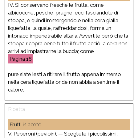
IV. Si conservano fresche le frutta, come
albicocche, pesche, prugne, ecc. fasciandole di
stoppa, e quindi immergendole nella cera gialla
liquefatta, la quale, raffreddandosi, forma un
intonaco impenetrabile all’aria. Avvertite però che la
stoppa ricopra bene tutto il frutto acciò la cera non
arrivi ad impiastrarne la buccia; come
18
pure siate lesti a ritirare il frutto appena immerso
nella cera liquefatta onde non abbia a sentirne il
calore.
Frutti in aceto.
V. Peperoni (peviöin). — Scegliete i piccolissimi,