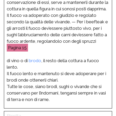
conservazione di essi, serve a mantenerli durante la
cottura in quella figura in cui sonosi posti dapprima.
Il fuoco va adoperato con giudizio e regolato
secondo la qualità delle vivande. — Per i beefteak e
gli arrosti il fuoco dev’essere piuttosto vivo, per i
sughi l’abbruciamento delle carni dev’essere fatto a
fuoco ardente, regolandolo con degli spruzzi
15
di vino o di
brodo
, il resto della cottura a fuoco
lento.
Il fuoco lento e mantenuto si deve adoperare per i
brodi onde ottenerli chiari.
Tutte le cose, siano brodi, sughi o vivande che si
conservano per l’indomani, tengansi sempre in vasi
di terra e non di rame.