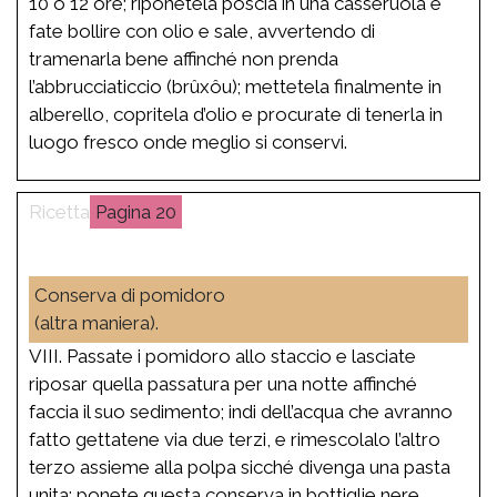
10 o 12 ore; riponetela poscia in una casseruola e
fate bollire con olio e sale, avvertendo di
tramenarla bene affinché non prenda
l’abbrucciaticcio (brûxôu); mettetela finalmente in
alberello, copritela d’olio e procurate di tenerla in
luogo fresco onde meglio si conservi.
20
Conserva di pomidoro
(altra maniera).
VIII. Passate i pomidoro allo staccio e lasciate
riposar quella passatura per una notte affinché
faccia il suo sedimento; indi dell’acqua che avranno
fatto gettatene via due terzi, e rimescolalo l’altro
terzo assieme alla polpa sicché divenga una pasta
unita; ponete questa conserva in bottiglie nere