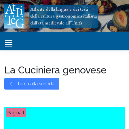
Atlante della lingua e dei testi
della cultura gastronomica italiana
dall’età medievale all’Unità
La Cuciniera genovese
Torna alla scheda
I