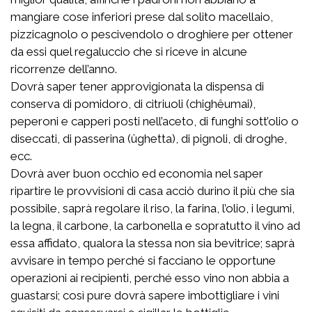
mangiare cose inferiori prese dal solito macellaio,
pizzicagnolo o pescivendolo o droghiere per ottener
da essi quel regaluccio che si riceve in alcune
ricorrenze dell’anno.
Dovrà saper tener approvigionata la dispensa di
conserva di pomidoro, di citriuoli (chighêumai),
peperoni e capperi posti nell’aceto, di funghi sott’olio o
diseccati, di passerina (ûghetta), di pignoli, di droghe,
ecc.
Dovrà aver buon occhio ed economia nel saper
ripartire le provvisioni di casa acciò durino il più che sia
possibile, saprà regolare il riso, la farina, l’olio, i legumi,
la legna, il carbone, la carbonella e sopratutto il vino ad
essa affidato, qualora la stessa non sia bevitrice; saprà
avvisare in tempo perché si facciano le opportune
operazioni ai recipienti, perché esso vino non abbia a
guastarsi; così pure dovrà sapere imbottigliare i vini