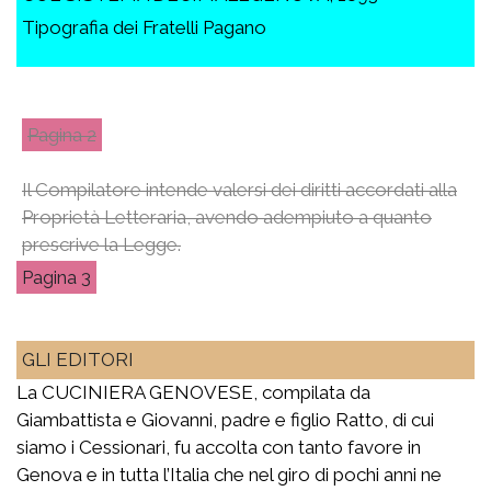
Tipografia dei Fratelli Pagano
2
Il Compilatore intende valersi dei diritti accordati alla
Proprietà Letteraria, avendo adempiuto a quanto
prescrive la Legge.
3
GLI EDITORI
La CUCINIERA GENOVESE, compilata da
Giambattista e Giovanni, padre e figlio Ratto, di cui
siamo i Cessionari, fu accolta con tanto favore in
Genova e in tutta l’Italia che nel giro di pochi anni ne