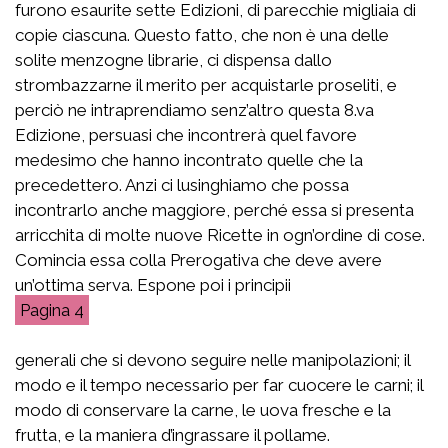
furono esaurite sette Edizioni, di parecchie migliaia di
copie ciascuna. Questo fatto, che non è una delle
solite menzogne librarie, ci dispensa dallo
strombazzarne il merito per acquistarle proseliti, e
perciò ne intraprendiamo senz’altro questa 8.va
Edizione, persuasi che incontrerà quel favore
medesimo che hanno incontrato quelle che la
precedettero. Anzi ci lusinghiamo che possa
incontrarlo anche maggiore, perché essa si presenta
arricchita di molte nuove Ricette in ogn’ordine di cose.
Comincia essa colla Prerogativa che deve avere
un’ottima serva. Espone poi i principii
4
generali che si devono seguire nelle manipolazioni; il
modo e il tempo necessario per far cuocere le carni; il
modo di conservare la carne, le uova fresche e la
frutta, e la maniera d’ingrassare il pollame.