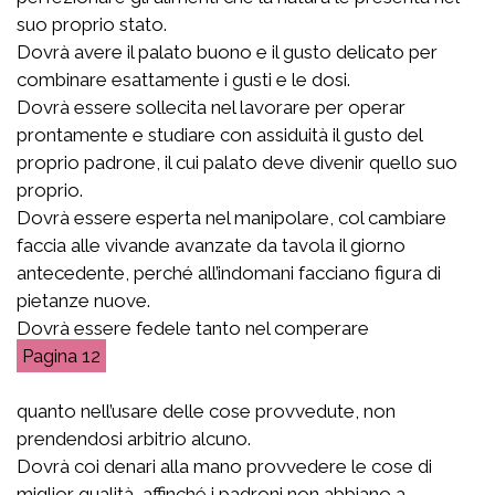
suo proprio stato.
Dovrà avere il palato buono e il gusto delicato per
combinare esattamente i gusti e le dosi.
Dovrà essere sollecita nel lavorare per operar
prontamente e studiare con assiduità il gusto del
proprio padrone, il cui palato deve divenir quello suo
proprio.
Dovrà essere esperta nel manipolare, col cambiare
faccia alle vivande avanzate da tavola il giorno
antecedente, perché all’indomani facciano figura di
pietanze nuove.
Dovrà essere fedele tanto nel comperare
12
quanto nell’usare delle cose provvedute, non
prendendosi arbitrio alcuno.
Dovrà coi denari alla mano provvedere le cose di
miglior qualità, affinché i padroni non abbiano a