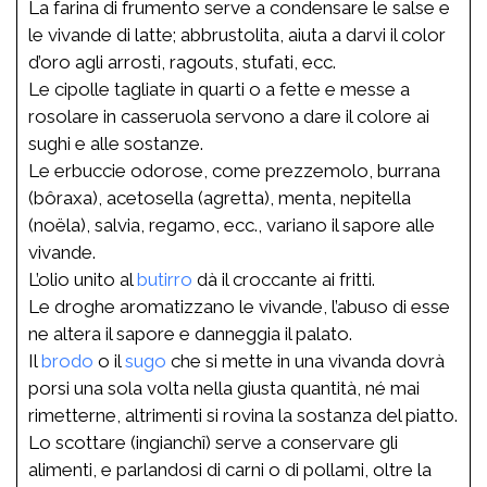
La farina di frumento serve a condensare le salse e
le vivande di latte; abbrustolita, aiuta a darvi il color
d’oro agli arrosti, ragouts, stufati, ecc.
Le cipolle tagliate in quarti o a fette e messe a
rosolare in casseruola servono a dare il colore ai
sughi e alle sostanze.
Le erbuccie odorose, come prezzemolo, burrana
(bôraxa), acetosella (agretta), menta, nepitella
(noëla), salvia, regamo, ecc., variano il sapore alle
vivande.
L’olio unito al
butirro
dà il croccante ai fritti.
Le droghe aromatizzano le vivande, l’abuso di esse
ne altera il sapore e danneggia il palato.
Il
brodo
o il
sugo
che si mette in una vivanda dovrà
porsi una sola volta nella giusta quantità, né mai
rimetterne, altrimenti si rovina la sostanza del piatto.
Lo scottare (ingianchî) serve a conservare gli
alimenti, e parlandosi di carni o di pollami, oltre la