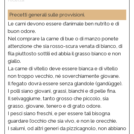
Precetti generali sulle provvisioni.
Le carni devono essere d’animale ben nutrito e di
buon odore.
Nel comprare la carne di bue o di manzo ponete
attenzione che sia rosso-scura venata di bianco, di
fila piuttosto sottili ed abbia il grasso bianco e non
giallo.
La carne di vitello deve essere bianca e di vitello
non troppo vecchio, né soverchiamente giovane.
Il fegato dovrà essere senza glandole (gandûgge).
I polli siano giovani, grassi, bianchi e di pelle fina.
Il selvaggiume, tanto grosso che piccolo, sia
grasso, giovane, tenero e di grato odore.
I pesci siano freschi, e per essere tali bisogna
guardare l’occhio che sia vivo, e non le orecchie.
I salumi, od altri generi da pizzicagnolo, non abbiano