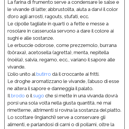
La farina di frumento serve a condensare le salse e
le vivande di latte; abbrustolita, aiuta a darvi il color
d’oro agli arrosti, ragouts, stufati, ecc.
Le cipolle tagliate in quarti o a fette e messe a
rosolare in casseruola servono a dare il colore ai
sughi e alle sostanze.
Le erbuccie odorose, come prezzemolo, burrana
(bôraxa), acetosella (agretta), menta, nepitella
(noëla), salvia, regamo, ecc., variano il sapore alle
vivande.
L’olio unito al
butirro
dà il croccante ai fritti.
Le droghe aromatizzano le vivande, l’abuso di esse
ne altera il sapore e danneggia il palato.
Il
brodo
o il
sugo
che si mette in una vivanda dovrà
porsi una sola volta nella giusta quantità, né mai
rimetterne, altrimenti si rovina la sostanza del piatto.
Lo scottare (ingianchî) serve a conservare gli
alimenti, e parlandosi di carni o di pollami, oltre la