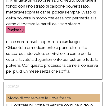
II. Prendete un vaso di terra o di vetro, copritene il
fondo con uno strato di carbone polverizzato,
mettetevi sopra la carne, poscia riempite il vaso di
detta polvere in modo che essa non permetta alla
carne di toccare le pareti del vaso stesso,
17
e che non la lasci scoperta in alcun luogo.
Chiudetelo ermeticamente e ponetelo in sito
secco; quando volete servirvi della carne per la
cucina, lavatela diligentemente per estrarne tutta la
polvere. Con questo processo la carne si conserva
per più di un mese senza che soffra.
Modo di conservare le uova fresca.
III. Copritele più volte di vernice comune o d’olio,