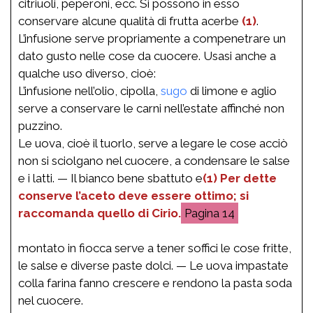
citriuoli, peperoni, ecc. Si possono in esso
conservare alcune qualità di frutta acerbe
(1)
.
L’infusione serve propriamente a compenetrare un
dato gusto nelle cose da cuocere. Usasi anche a
qualche uso diverso, cioè:
L’infusione nell’olio, cipolla,
sugo
di limone e aglio
serve a conservare le carni nell’estate affinché non
puzzino.
Le uova, cioè il tuorlo, serve a legare le cose acciò
non si sciolgano nel cuocere, a condensare le salse
e i latti. — Il bianco bene sbattuto e
(1) Per dette
conserve l’aceto deve essere ottimo; si
raccomanda quello di Cirio.
14
montato in fiocca serve a tener soffici le cose fritte,
le salse e diverse paste dolci. — Le uova impastate
colla farina fanno crescere e rendono la pasta soda
nel cuocere.