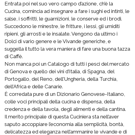
Entrata poi nel suo vero campo d’azione, ch’è la
Cucina, comincia ad insegnare a fare i sughi ed intinti, le
salse, i soffritti, le guarnizioni, le conserve ed i brodi.
Succedono le minestre, le fritture, i lessi, gli umiditi
ripieni, gli arrosti e le insalate. Vengono da ultimo i
Dolci di vario genere e le Vivande generiche, e
suggella il tutto la vera maniera di fare una buona tazza
di Caffè.
Non manca poi un Catalogo di tutti i pesci del mercato
di Genova e quello dei vini d’Italia, di Spagna, del
Portogallo, del Reno, dell’Ungheria, della Turchia,
dell’Africa e delle Canarie.
È corredata pure di un Dizionario Genovese-Italiano,
colle voci principali della cucina e dispensa, della
credenza e della tavola, degli alimenti e della cantina.
Il merito principale di questa Cuciniera sta nell’aver
saputo accoppiare l’economia alla semplicità, bontà,
delicatezza ed eleganza nell’ammanire le vivande e di