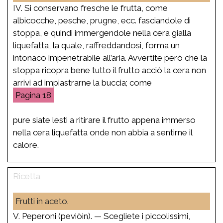
IV. Si conservano fresche le frutta, come
albicocche, pesche, prugne, ecc. fasciandole di
stoppa, e quindi immergendole nella cera gialla
liquefatta, la quale, raffreddandosi, forma un
intonaco impenetrabile all’aria. Avvertite però che la
stoppa ricopra bene tutto il frutto acciò la cera non
arrivi ad impiastrarne la buccia; come
18
pure siate lesti a ritirare il frutto appena immerso
nella cera liquefatta onde non abbia a sentirne il
calore.
Frutti in aceto.
V. Peperoni (peviöin). — Scegliete i piccolissimi,