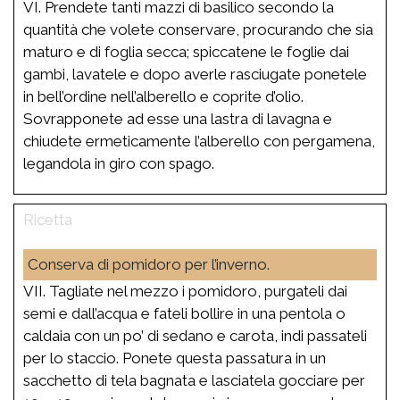
VI. Prendete tanti mazzi di basilico secondo la
quantità che volete conservare, procurando che sia
maturo e di foglia secca; spiccatene le foglie dai
gambi, lavatele e dopo averle rasciugate ponetele
in bell’ordine nell’alberello e coprite d’olio.
Sovrapponete ad esse una lastra di lavagna e
chiudete ermeticamente l’alberello con pergamena,
legandola in giro con spago.
Conserva di pomidoro per l’inverno.
VII. Tagliate nel mezzo i pomidoro, purgateli dai
semi e dall’acqua e fateli bollire in una pentola o
caldaia con un po’ di sedano e carota, indi passateli
per lo staccio. Ponete questa passatura in un
sacchetto di tela bagnata e lasciatela gocciare per