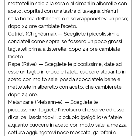
metteteli in sale alla sera e al dimani in alberello con
aceto, copriteli con una lastra di lavagna ch’entri
nella bocca dell’alberello e sovrapponetevi un peso;
dopo 24 ore cambiate l’aceto.
Cetrioli (Chighêumai). — Scegliete i piccolissimi e
conciateli come sopra; se fossero un poco grossi,
tagliateli prima a listerelle; dopo 24 ore cambiate
l’aceto.
Rape (Râve). — Scegliete le piccolissime, date ad
esse un taglio in croce e fatele cuocere alquanto in
aceto con molto sale; poscia sgocciatele bene e
mettetele in alberello con aceto, che cambierete
dopo 24 ore.
Melanzane (Meìsann-e). — Scegliete le
piccolissime, togliete l’involucro che serve ed esse
di calice, lasciandovi il picciuolo (peìgôllo) e fatele
alquanto cuocere in aceto con molto sale; a mezza
cottura aggiungetevi noce moscata, garofani e