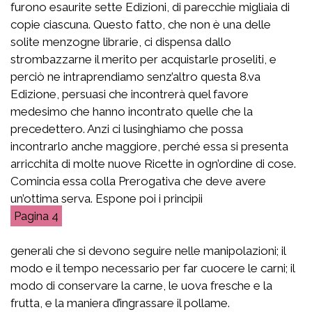
furono esaurite sette Edizioni, di parecchie migliaia di
copie ciascuna. Questo fatto, che non è una delle
solite menzogne librarie, ci dispensa dallo
strombazzarne il merito per acquistarle proseliti, e
perciò ne intraprendiamo senz’altro questa 8.va
Edizione, persuasi che incontrerà quel favore
medesimo che hanno incontrato quelle che la
precedettero. Anzi ci lusinghiamo che possa
incontrarlo anche maggiore, perché essa si presenta
arricchita di molte nuove Ricette in ogn’ordine di cose.
Comincia essa colla Prerogativa che deve avere
un’ottima serva. Espone poi i principii
4
generali che si devono seguire nelle manipolazioni; il
modo e il tempo necessario per far cuocere le carni; il
modo di conservare la carne, le uova fresche e la
frutta, e la maniera d’ingrassare il pollame.