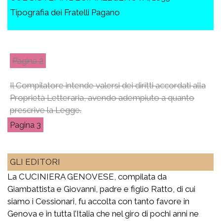
Tipografia dei Fratelli Pagano
2
Il Compilatore intende valersi dei diritti accordati alla
Proprietà Letteraria, avendo adempiuto a quanto
prescrive la Legge.
3
GLI EDITORI
La CUCINIERA GENOVESE, compilata da
Giambattista e Giovanni, padre e figlio Ratto, di cui
siamo i Cessionari, fu accolta con tanto favore in
Genova e in tutta l’Italia che nel giro di pochi anni ne