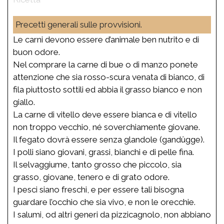
Precetti generali sulle provvisioni.
Le carni devono essere d’animale ben nutrito e di
buon odore.
Nel comprare la carne di bue o di manzo ponete
attenzione che sia rosso-scura venata di bianco, di
fila piuttosto sottili ed abbia il grasso bianco e non
giallo.
La carne di vitello deve essere bianca e di vitello
non troppo vecchio, né soverchiamente giovane.
Il fegato dovrà essere senza glandole (gandûgge).
I polli siano giovani, grassi, bianchi e di pelle fina.
Il selvaggiume, tanto grosso che piccolo, sia
grasso, giovane, tenero e di grato odore.
I pesci siano freschi, e per essere tali bisogna
guardare l’occhio che sia vivo, e non le orecchie.
I salumi, od altri generi da pizzicagnolo, non abbiano