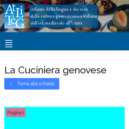
Atlante della lingua e dei testi
della cultura gastronomica italiana
dall’età medievale all’Unità
La Cuciniera genovese
Torna alla scheda
I