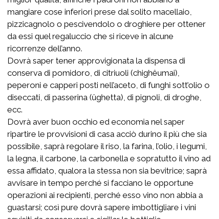
mangiare cose inferiori prese dal solito macellaio,
pizzicagnolo o pescivendolo o droghiere per ottener
da essi quel regaluccio che si riceve in alcune
ricorrenze dell’anno.
Dovrà saper tener approvigionata la dispensa di
conserva di pomidoro, di citriuoli (chighêumai),
peperoni e capperi posti nell’aceto, di funghi sott’olio o
diseccati, di passerina (ûghetta), di pignoli, di droghe,
ecc.
Dovrà aver buon occhio ed economia nel saper
ripartire le provvisioni di casa acciò durino il più che sia
possibile, saprà regolare il riso, la farina, l’olio, i legumi,
la legna, il carbone, la carbonella e sopratutto il vino ad
essa affidato, qualora la stessa non sia bevitrice; saprà
avvisare in tempo perché si facciano le opportune
operazioni ai recipienti, perché esso vino non abbia a
guastarsi; così pure dovrà sapere imbottigliare i vini