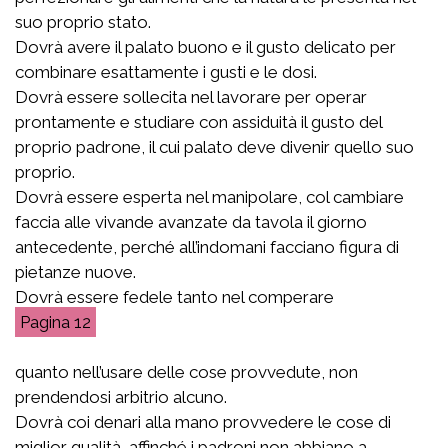
suo proprio stato.
Dovrà avere il palato buono e il gusto delicato per
combinare esattamente i gusti e le dosi.
Dovrà essere sollecita nel lavorare per operar
prontamente e studiare con assiduità il gusto del
proprio padrone, il cui palato deve divenir quello suo
proprio.
Dovrà essere esperta nel manipolare, col cambiare
faccia alle vivande avanzate da tavola il giorno
antecedente, perché all’indomani facciano figura di
pietanze nuove.
Dovrà essere fedele tanto nel comperare
12
quanto nell’usare delle cose provvedute, non
prendendosi arbitrio alcuno.
Dovrà coi denari alla mano provvedere le cose di
miglior qualità, affinché i padroni non abbiano a