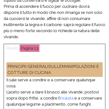
squisiti da conservarsi e sigillar le bottiglie.
Prima di accendere il fuoco per cucinare dovrà
disporre il tutto in modo che non rimanga se non solo
da cuocersi le vivande, affine di non consumare
inutilmente la legna e il carbone: saprà regolare il fuoco
più o meno forte secondo lo richiede la natura delle
vivande.
13
PRINCIPII GENERALISULLEMANIPOLAZIONI E
COTTURE DI CUCINA
Il sale serve a condire e a conservare qualunque
cosa.
L’aceto serve a dare il brusco alle vivande, postovi
sopra dopo fritte, a condire l’
insalata
e a conservare
qualunque legume a piacimento, come funghi,