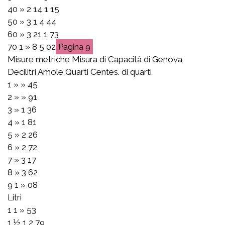
40 » 2 14 1 15
50 » 3 1 4 44
60 » 3 21 1 73
70 1 » 8 5 02
9
Misure metriche Misura di Capacità di Genova
Decilitri Amole Quarti Centes. di quarti
1 » » 45
2 » » 91
3 » 1 36
4 » 1 81
5 » 2 26
6 » 2 72
7 » 3 17
8 » 3 62
9 1 » 08
Litri
1 1 » 53
1 ½ 1 2 79