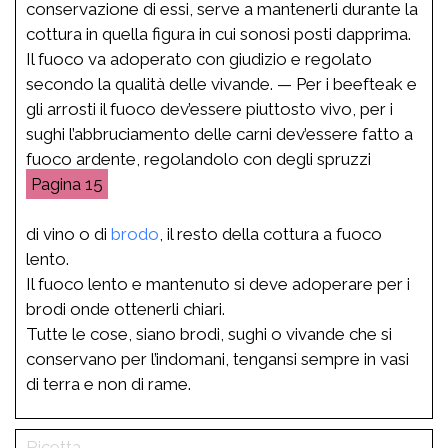
conservazione di essi, serve a mantenerli durante la
cottura in quella figura in cui sonosi posti dapprima.
Il fuoco va adoperato con giudizio e regolato
secondo la qualità delle vivande. — Per i beefteak e
gli arrosti il fuoco dev’essere piuttosto vivo, per i
sughi l’abbruciamento delle carni dev’essere fatto a
fuoco ardente, regolandolo con degli spruzzi
15
di vino o di
brodo
, il resto della cottura a fuoco
lento.
Il fuoco lento e mantenuto si deve adoperare per i
brodi onde ottenerli chiari.
Tutte le cose, siano brodi, sughi o vivande che si
conservano per l’indomani, tengansi sempre in vasi
di terra e non di rame.