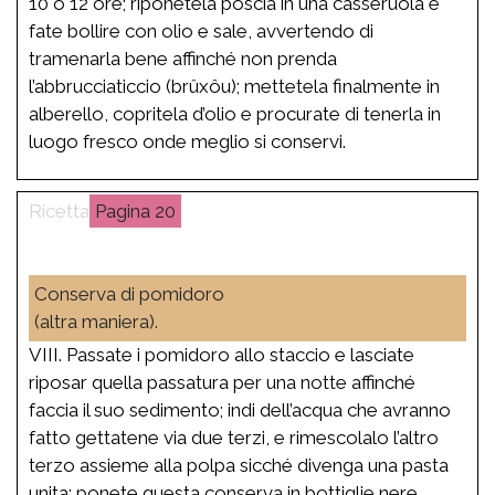
10 o 12 ore; riponetela poscia in una casseruola e
fate bollire con olio e sale, avvertendo di
tramenarla bene affinché non prenda
l’abbrucciaticcio (brûxôu); mettetela finalmente in
alberello, copritela d’olio e procurate di tenerla in
luogo fresco onde meglio si conservi.
20
Conserva di pomidoro
(altra maniera).
VIII. Passate i pomidoro allo staccio e lasciate
riposar quella passatura per una notte affinché
faccia il suo sedimento; indi dell’acqua che avranno
fatto gettatene via due terzi, e rimescolalo l’altro
terzo assieme alla polpa sicché divenga una pasta
unita; ponete questa conserva in bottiglie nere