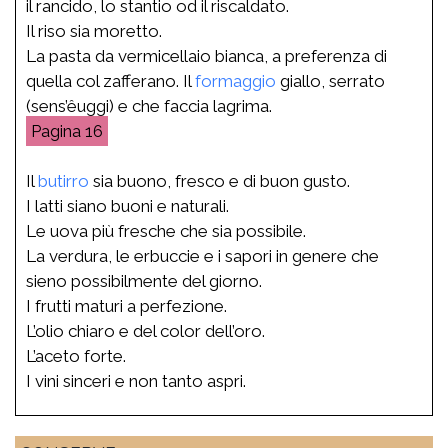
il rancido, lo stantio od il riscaldato.
Il riso sia moretto.
La pasta da vermicellaio bianca, a preferenza di
quella col zafferano. Il
formaggio
giallo, serrato
(sens’êuggi) e che faccia lagrima.
16
Il
butirro
sia buono, fresco e di buon gusto.
I latti siano buoni e naturali.
Le uova più fresche che sia possibile.
La verdura, le erbuccie e i sapori in genere che
sieno possibilmente del giorno.
I frutti maturi a perfezione.
L’olio chiaro e del color dell’oro.
L’aceto forte.
I vini sinceri e non tanto aspri.