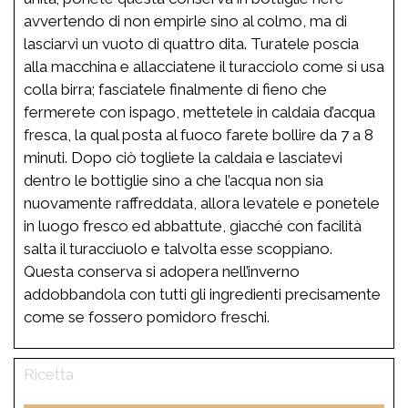
avvertendo di non empirle sino al colmo, ma di
lasciarvi un vuoto di quattro dita. Turatele poscia
alla macchina e allacciatene il turacciolo come si usa
colla birra; fasciatele finalmente di fieno che
fermerete con ispago, mettetele in caldaia d’acqua
fresca, la qual posta al fuoco farete bollire da 7 a 8
minuti. Dopo ciò togliete la caldaia e lasciatevi
dentro le bottiglie sino a che l’acqua non sia
nuovamente raffreddata, allora levatele e ponetele
in luogo fresco ed abbattute, giacché con facilità
salta il turacciuolo e talvolta esse scoppiano.
Questa conserva si adopera nell’inverno
addobbandola con tutti gli ingredienti precisamente
come se fossero pomidoro freschi.