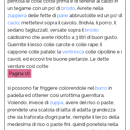
pentola le cose cotte prima e di tenerle al caldo in
un tegame con un po’ di
brodo
. Avrete nella
zuppiera
delle fette di
pane
abbrustolite ed un po’ di
cacio
; mettetevi sopra il cavolo, l’indivia, il porro, il
sedano tagliuzzati, versate sopra il
brodo
caldissimo che avete ridotto a 3 litri di buon gusto.
Guernite il lesso colle carote e colle rape; il
cappone colle patate; la
ventresca
colle cipolline e i
cavoli, ed eccovi tre buone pietanze. Le dette
verdure così cotte
16
si possono far friggere colorendole nel
burro
in
padella ed ottener così un’ottima guernitura.
Volendo, invece di
zuppa
, avere del riso o paste,
prendete una scatola di latta di adatta grandezza
che sia traforata d’ogni parte, riempite il terzo della
medesima di riso o paste fini, quindi ponetela nella