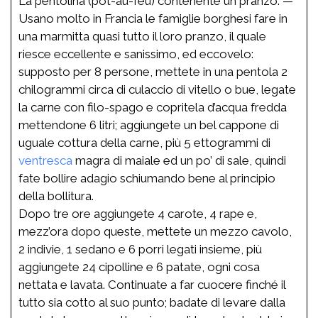
La pentolina (pot-au-feu) contenente un pranzo. —
Usano molto in Francia le famiglie borghesi fare in
una marmitta quasi tutto il loro pranzo, il quale
riesce eccellente e sanissimo, ed eccovelo:
supposto per 8 persone, mettete in una pentola 2
chilogrammi circa di culaccio di vitello o bue, legate
la carne con filo-spago e copritela d’acqua fredda
mettendone 6 litri; aggiungete un bel cappone di
uguale cottura della carne, più 5 ettogrammi di
ventresca
magra di maiale ed un po’ di sale, quindi
fate bollire adagio schiumando bene al principio
della bollitura.
Dopo tre ore aggiungete 4 carote, 4 rape e,
mezz’ora dopo queste, mettete un mezzo cavolo,
2 indivie, 1 sedano e 6 porri legati insieme, più
aggiungete 24 cipolline e 6 patate, ogni cosa
nettata e lavata. Continuate a far cuocere finché il
tutto sia cotto al suo punto; badate di levare dalla