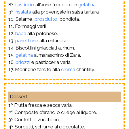
8º
pasticcio
all’aune freddo con
gelatina
.
9º
insalata
alla provençale in salsa tartara.
10. Salame,
prosciutto
, bondiola.
11. Formaggi varii.
12.
babà
alla polonese.
13.
panettone
alla milanese.
14. Biscottini ghiacciati al rhum.
15.
gelatina
al maraschino di Zara.
16.
briozzi
e pasticceria varia.
17. Meringhe farcite alla
crema
chantilly.
Dessert.
1º Frutta fresca e secca varia.
2º Composte d’aranci o ciliege al liquore.
3º Confetti e zuccherini.
4º Sorbetti, schiume al cioccolatte.