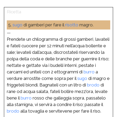
5.
sugo
di gamberi per fare il
risotto
magro.
—
Prendete un chilogramma di grossi gamberi, lavateli
e fateli cuocere per 12 minuti nell’acqua bollente e
sale; levateli dall’acqua, discrostateli riservando la
polpa della coda e delle branche per guernire il riso;
nettate e gettate via i budelli interni, pestate i
carcami ed uniteli con 2 ettogrammi di
burro
a
verdure arrostite come sopra per il
sugo
di magro e
friggeteli biondi. Bagnateli con un litro di
brodo
di
rane od acqua salata, fateli bollire mezz’ora, levate
bene il
burro
rosso che galleggia sopra, passatelo
alla stamigna, vi servirà a condire il riso; passate il
brodo
alla tovaglia e servitevene per fare il riso.