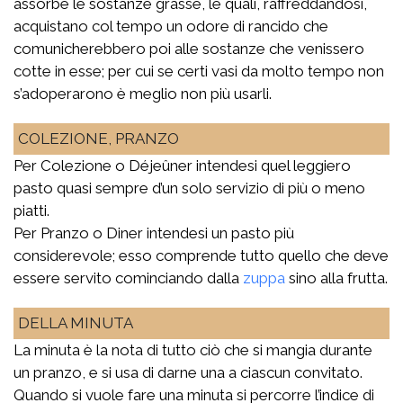
assorbe le sostanze grasse, le quali, raffreddandosi,
acquistano col tempo un odore di rancido che
comunicherebbero poi alle sostanze che venissero
cotte in esse; per cui se certi vasi da molto tempo non
s’adoperarono è meglio non più usarli.
COLEZIONE, PRANZO
Per Colezione o Déjeûner intendesi quel leggiero
pasto quasi sempre d’un solo servizio di più o meno
piatti.
Per Pranzo o Diner intendesi un pasto più
considerevole; esso comprende tutto quello che deve
essere servito cominciando dalla
zuppa
sino alla frutta.
DELLA MINUTA
La minuta è la nota di tutto ciò che si mangia durante
un pranzo, e si usa di darne una a ciascun convitato.
Quando si vuole fare una minuta si percorre l’indice di