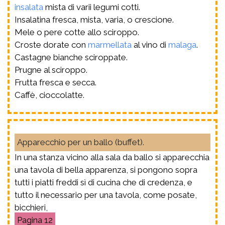
insalata
mista di varii legumi cotti.
Insalatina fresca, mista, varia, o crescione.
Mele o pere cotte allo sciroppo.
Croste dorate con
marmellata
al vino di
malaga
.
Castagne bianche sciroppate.
Prugne al sciroppo.
Frutta fresca e secca.
Caffè, cioccolatte.
Apparecchio per un ballo (buffet).
In una stanza vicino alla sala da ballo si apparecchia
una tavola di bella apparenza, si pongono sopra
tutti i piatti freddi sì di cucina che di credenza, e
tutto il necessario per una tavola, come posate,
bicchieri,
12