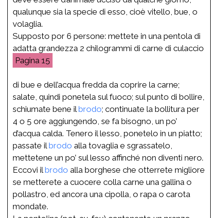
qualunque sia la specie di esso, cioè vitello, bue, o
volaglia.
Supposto por 6 persone: mettete in una pentola di
adatta grandezza 2 chilogrammi di carne di culaccio
15
di bue e dell’acqua fredda da coprire la carne;
salate, quindi ponetela sul fuoco; sul punto di bollire,
schiumate bene il
brodo
; continuate la bollitura per
4 o 5 ore aggiungendo, se fa bisogno, un po’
d’acqua calda. Tenero il lesso, ponetelo in un piatto;
passate il
brodo
alla tovaglia e sgrassatelo,
mettetene un po’ sul lesso affinché non diventi nero.
Eccovi il
brodo
alla borghese che otterrete migliore
se metterete a cuocere colla carne una gallina o
pollastro, ed ancora una cipolla, o rapa o carota
mondate.