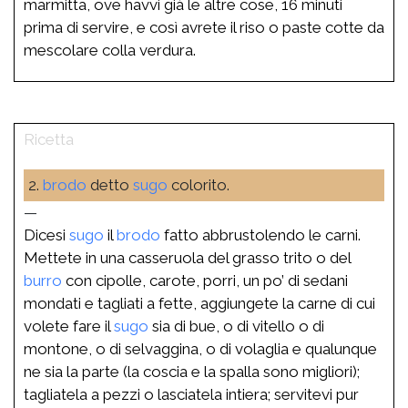
marmitta, ove havvi già le altre cose, 16 minuti
prima di servire, e così avrete il riso o paste cotte da
mescolare colla verdura.
2.
brodo
detto
sugo
colorito.
—
Dicesi
sugo
il
brodo
fatto abbrustolendo le carni.
Mettete in una casseruola del grasso trito o del
burro
con cipolle, carote, porri, un po’ di sedani
mondati e tagliati a fette, aggiungete la carne di cui
volete fare il
sugo
sia di bue, o di vitello o di
montone, o di selvaggina, o di volaglia e qualunque
ne sia la parte (la coscia e la spalla sono migliori);
tagliatela a pezzi o lasciatela intiera; servitevi pur