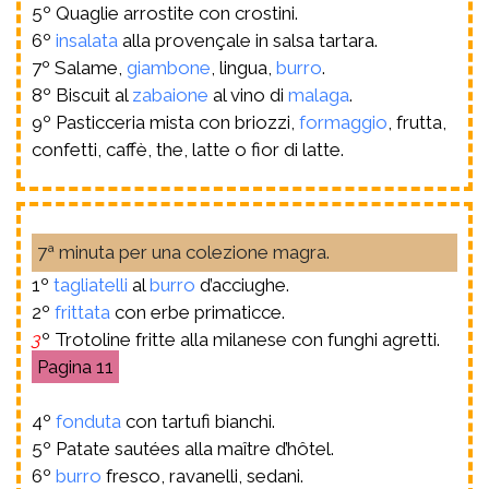
5º Quaglie arrostite con crostini.
6º
insalata
alla provençale in salsa tartara.
7º Salame,
giambone
, lingua,
burro
.
8º Biscuit al
zabaione
al vino di
malaga
.
9º Pasticceria mista con briozzi,
formaggio
, frutta,
confetti, caffè, the, latte o fior di latte.
7ª minuta per una colezione magra.
1º
tagliatelli
al
burro
d’acciughe.
2º
frittata
con erbe primaticce.
3
º Trotoline fritte alla milanese con funghi agretti.
11
4º
fonduta
con tartufi bianchi.
5º Patate sautées alla maître d’hôtel.
6º
burro
fresco, ravanelli, sedani.