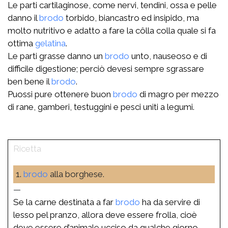
Le parti cartilaginose, come nervi, tendini, ossa e pelle
danno il
brodo
torbido, biancastro ed insipido, ma
molto nutritivo e adatto a fare la côlla colla quale si fa
ottima
gelatina
.
Le parti grasse danno un
brodo
unto, nauseoso e di
difficile digestione; perciò devesi sempre sgrassare
ben bene il
brodo
.
Puossi pure ottenere buon
brodo
di magro per mezzo
di rane, gamberi, testuggini e pesci uniti a legumi.
1.
brodo
alla borghese.
—
Se la carne destinata a far
brodo
ha da servire di
lesso pel pranzo, allora deve essere frolla, cioè
deve essere d’animale ucciso da qualche giorno,