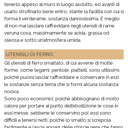
tenerlo appeso al muro in luogo asciutto, ed avanti di
usarlo strofinarlo bene entro, stante la facilità con cui si
forma il verderame, sostanza dannosissima. È meglio
di non mai lasciare raffreddare negli utensili di rame
veruna cosa, massimamente se acida, grassa od
oleosa e sotto un’atmosfera umida.
UTENSILI DI FERRO.
Gli utensili di ferro smaltato, di cui avvene di molte
forme, come tegami, pentole, piattelli, sono utilissimi,
poiché puossi lasciar raffreddare e conservare in essi
le sostanze senza tema che si formi alcuna sostanza
nociva.
Sono poco economici, poiché abbisognano di molto
calore per portare al punto dell’ebollizione le cose in
essi messe, sebbene le conservino poi: essi sono
difficili a tenersi netti, poiché lo smalto si screpola
facilmente e lascia apparir delle striscie nere che fanno