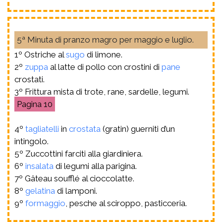
5ª Minuta di pranzo magro per maggio e luglio.
1º Ostriche al
sugo
di limone.
2º
zuppa
al latte di pollo con crostini di
pane
crostati.
3º Frittura mista di trote, rane, sardelle, legumi.
10
4º
tagliatelli
in
crostata
(gratin) guerniti d’un
intingolo.
5º Zuccottini farciti alla giardiniera.
6º
insalata
di legumi alla parigina.
7º Gâteau soufflé al cioccolatte.
8º
gelatina
di lamponi.
9º
formaggio
, pesche al sciroppo, pasticceria.