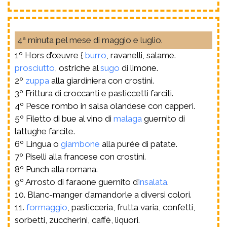
4ª minuta pel mese di maggio e luglio.
1º Hors d’œuvre {
burro
, ravanelli, salame.
prosciutto
, ostriche al
sugo
di limone.
2º
zuppa
alla giardiniera con crostini.
3º Frittura di croccanti e pasticcetti farciti.
4º Pesce rombo in salsa olandese con capperi.
5º Filetto di bue al vino di
malaga
guernito di
lattughe farcite.
6º Lingua o
giambone
alla purée di patate.
7º Piselli alla francese con crostini.
8º Punch alla romana.
9º Arrosto di faraone guernito d’
insalata
.
10. Blanc-manger d’amandorle a diversi colori.
11.
formaggio
, pasticceria, frutta varia, confetti,
sorbetti, zuccherini, caffè, liquori.