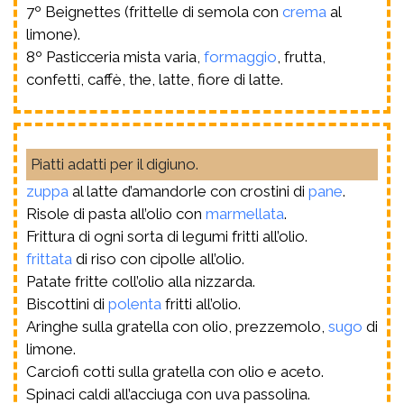
7º Beignettes (frittelle di semola con
crema
al
limone).
8º Pasticceria mista varia,
formaggio
, frutta,
confetti, caffè, the, latte, fiore di latte.
Piatti adatti per il digiuno.
zuppa
al latte d’amandorle con crostini di
pane
.
Risole di pasta all’olio con
marmellata
.
Frittura di ogni sorta di legumi fritti all’olio.
frittata
di riso con cipolle all’olio.
Patate fritte coll’olio alla nizzarda.
Biscottini di
polenta
fritti all’olio.
Aringhe sulla gratella con olio, prezzemolo,
sugo
di
limone.
Carciofi cotti sulla gratella con olio e aceto.
Spinaci caldi all’acciuga con uva passolina.