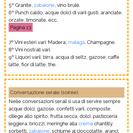
5º Granite,
zabaione
, vino brulé.
6º Punch caldo, acque dolci di varii gusti, aranciate,
orzate, limonate, ecc.
13
7º Vini esteri vari: Madera,
malaga
, Champagne.
8º Vini nostrali vari.
9º Liquori varii, birra, acqua di seltz, gazose, caffè
latte, fior di latte, the.
Conversazione serale (soirée).
Nelle conversazioni serali si usa di servire sempre
acque dolci, gazose, confetti varii, composte,
ciliege allo spirito, frutta secca, dolci, pasticceria
leggiera, briozzi, meringhe alla
crema
chantilly,
sorbetti,
zabaione
, schiume al cioccolatte, aranci,