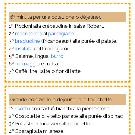
6ª minuta per una colezione o déjeûner.
1º Piccioni alla crépaudine in salsa Robert.
2º
maccheroni
al
parmigiano
.
3º
braciuoline
(fricandeaux) alla purée di patate.
4º
insalata
cotta di legumi.
5º Salame, lingua,
burro
.
6º
formaggio
e frutta.
7º Caffè, the, latte o fior di latte.
Grande colezione o déjeûner à la fourchette.
1º
risotto
con tartufi bianchi alla piemontese.
2º Costolette di vitello panate alla purée di spinaci.
3º Pollastri in fricassée alla poulette.
4º Sparagi alla milanese.