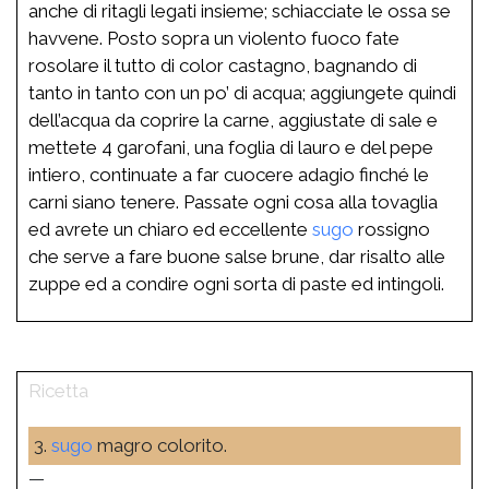
anche di ritagli legati insieme; schiacciate le ossa se
havvene. Posto sopra un violento fuoco fate
rosolare il tutto di color castagno, bagnando di
tanto in tanto con un po’ di acqua; aggiungete quindi
dell’acqua da coprire la carne, aggiustate di sale e
mettete 4 garofani, una foglia di lauro e del pepe
intiero, continuate a far cuocere adagio finché le
carni siano tenere. Passate ogni cosa alla tovaglia
ed avrete un chiaro ed eccellente
sugo
rossigno
che serve a fare buone salse brune, dar risalto alle
zuppe ed a condire ogni sorta di paste ed intingoli.
3.
sugo
magro colorito.
—