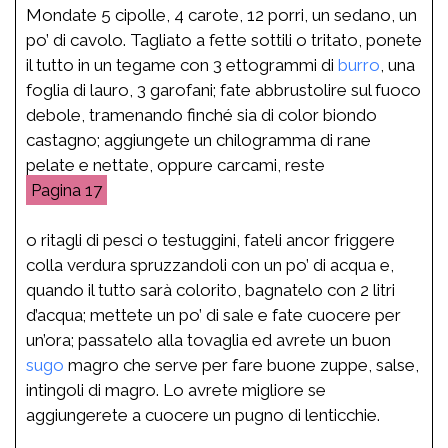
Mondate 5 cipolle, 4 carote, 12 porri, un sedano, un
po’ di cavolo. Tagliato a fette sottili o tritato, ponete
il tutto in un tegame con 3 ettogrammi di
burro
, una
foglia di lauro, 3 garofani; fate abbrustolire sul fuoco
debole, tramenando finché sia di color biondo
castagno; aggiungete un chilogramma di rane
pelate e nettate, oppure carcami, reste
17
o ritagli di pesci o testuggini, fateli ancor friggere
colla verdura spruzzandoli con un po’ di acqua e,
quando il tutto sarà colorito, bagnatelo con 2 litri
d’acqua; mettete un po’ di sale e fate cuocere per
un’ora; passatelo alla tovaglia ed avrete un buon
sugo
magro che serve per fare buone zuppe, salse,
intingoli di magro. Lo avrete migliore se
aggiungerete a cuocere un pugno di lenticchie.