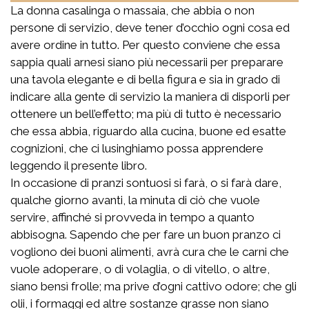
La donna casalinga o massaia, che abbia o non
persone di servizio, deve tener d’occhio ogni cosa ed
avere ordine in tutto. Per questo conviene che essa
sappia quali arnesi siano più necessarii per preparare
una tavola elegante e di bella figura e sia in grado di
indicare alla gente di servizio la maniera di disporli per
ottenere un bell’effetto; ma più di tutto è necessario
che essa abbia, riguardo alla cucina, buone ed esatte
cognizioni, che ci lusinghiamo possa apprendere
leggendo il presente libro.
In occasione di pranzi sontuosi si farà, o si farà dare,
qualche giorno avanti, la minuta di ciò che vuole
servire, affinché si provveda in tempo a quanto
abbisogna. Sapendo che per fare un buon pranzo ci
vogliono dei buoni alimenti, avrà cura che le carni che
vuole adoperare, o di volaglia, o di vitello, o altre,
siano bensì frolle; ma prive d’ogni cattivo odore; che gli
olii, i formaggi ed altre sostanze grasse non siano