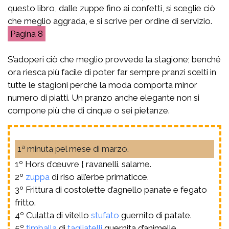
questo libro, dalle zuppe fino ai confetti, si sceglie ciò
che meglio aggrada, e si scrive per ordine di servizio.
8
S’adoperi ciò che meglio provvede la stagione; benché
ora riesca più facile di poter far sempre pranzi scelti in
tutte le stagioni perché la moda comporta minor
numero di piatti. Un pranzo anche elegante non si
compone più che di cinque o sei pietanze.
1ª minuta pel mese di marzo.
1º Hors d’œuvre { ravanelli. salame.
2º
zuppa
di riso all’erbe primaticce.
3º Frittura di costolette d’agnello panate e fegato
fritto.
4º Culatta di vitello
stufato
guernito di patate.
5º
timballa
di
tagliatelli
guernita d’animelle.