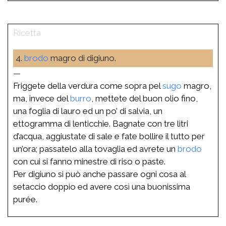
4.
brodo
magro di digiuno.
—
Friggete della verdura come sopra pel
sugo
magro,
ma, invece del
burro
, mettete del buon olio fino,
una foglia di lauro ed un po’ di salvia, un
ettogramma di lenticchie. Bagnate con tre litri
d’acqua, aggiustate di sale e fate bollire il tutto per
un’ora; passatelo alla tovaglia ed avrete un
brodo
con cui si fanno minestre di riso o paste.
Per digiuno si può anche passare ogni cosa al
setaccio doppio ed avere così una buonissima
purée.