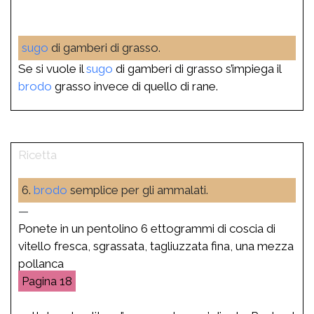
sugo
di gamberi di grasso.
Se si vuole il
sugo
di gamberi di grasso s’impiega il
brodo
grasso invece di quello di rane.
6.
brodo
semplice per gli ammalati.
—
Ponete in un pentolino 6 ettogrammi di coscia di
vitello fresca, sgrassata, tagliuzzata fina, una mezza
pollanca
18