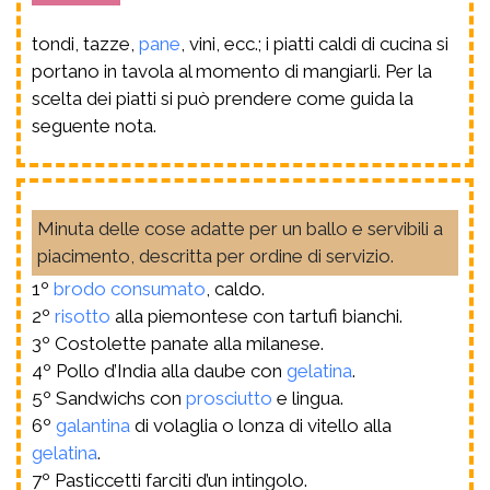
tondi, tazze,
pane
, vini, ecc.; i piatti caldi di cucina si
portano in tavola al momento di mangiarli. Per la
scelta dei piatti si può prendere come guida la
seguente nota.
Minuta delle cose adatte per un ballo e servibili a
piacimento, descritta per ordine di servizio.
1º
brodo
consumato
, caldo.
2º
risotto
alla piemontese con tartufi bianchi.
3º Costolette panate alla milanese.
4º Pollo d’India alla daube con
gelatina
.
5º Sandwichs con
prosciutto
e lingua.
6º
galantina
di volaglia o lonza di vitello alla
gelatina
.
7º Pasticcetti farciti d’un intingolo.