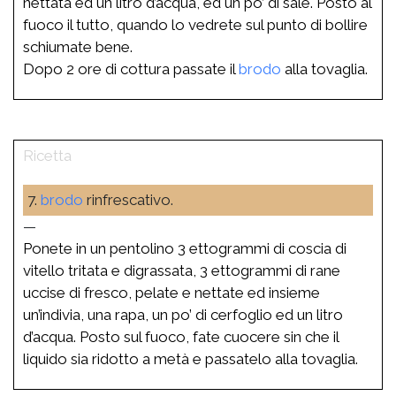
nettata ed un litro d’acqua, ed un po’ di sale. Posto al
fuoco il tutto, quando lo vedrete sul punto di bollire
schiumate bene.
Dopo 2 ore di cottura passate il
brodo
alla tovaglia.
7.
brodo
rinfrescativo.
—
Ponete in un pentolino 3 ettogrammi di coscia di
vitello tritata e digrassata, 3 ettogrammi di rane
uccise di fresco, pelate e nettate ed insieme
un’indivia, una rapa, un po’ di cerfoglio ed un litro
d’acqua. Posto sul fuoco, fate cuocere sin che il
liquido sia ridotto a metà e passatelo alla tovaglia.