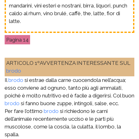
mandarini, vini esteri e nostrani, birra, liquori, punch
caldo al rhum, vino brulé, caffè, the, latte, fior di
latte.
14
ARTICOLO 1ºAVVERTENZA INTERESSANTE SUL
brodo
Il
brodo
si estrae dalla carne cuocendola nell’acqua;
esso conviene ad ognuno, tanto più agli ammalati,
poiché è molto nutritivo ed è facile a digerirsi. Col buon
brodo
si fanno buone zuppe, intingoli, salse, ecc.
Per fare l’ottimo
brodo
si richiedono le carni
dell’animale recentemente ucciso e le parti più
muscolose, come la coscia, la culatta, il lombo, la
spalla.