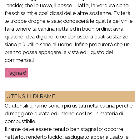
rancide; che le uova, il pesce, il latte, la verdura siano
freschissimi; e così dicasi delle altre sostanze. Eviterà
le troppe droghe e sale; conoscerà le qualità dei vini e
farà tenere la cantina netta ed in buon ordine; avrà
qualche idea d’igiene, cioè conoscerà quali sostanze
siano più utili e sane all’uomo. Infine procurerà che un
pranzo possa appagare la vista ed il gusto dei
commensali.
6
UTENSILI DI RAME.
Gli utensili di rame sono i più usitati nella cucina perché
di maggiore durata ed i meno costosi in materia di
combustibile.
Il rame deve essere tenuto ben stagnato; occorre
nettarlo, renderlo lucido, asciugarlo appena usato, e