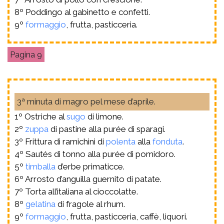
8º Poddingo al gabinetto e confetti.
9º
formaggio
, frutta, pasticceria.
9
3ª minuta di magro pel mese d’aprile.
1º Ostriche al
sugo
di limone.
2º
zuppa
di pastine alla purée di sparagi.
3º Frittura di ramichini di
polenta
alla
fonduta
.
4º Sautés di tonno alla purée di pomidoro.
5º
timballa
d’erbe primaticce.
6º Arrosto d’anguilla guernito di patate.
7º Torta all’italiana al cioccolatte.
8º
gelatina
di fragole al rhum.
9º
formaggio
, frutta, pasticceria, caffè, liquori.