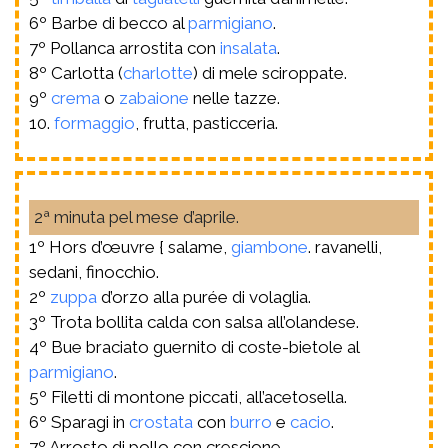
6º Barbe di becco al
parmigiano
.
7º Pollanca arrostita con
insalata
.
8º Carlotta (
charlotte
) di mele sciroppate.
9º
crema
o
zabaione
nelle tazze.
10.
formaggio
, frutta, pasticceria.
2ª minuta pel mese d’aprile.
1º Hors d’œuvre { salame,
giambone
. ravanelli,
sedani, finocchio.
2º
zuppa
d’orzo alla purée di volaglia.
3º Trota bollita calda con salsa all’olandese.
4º Bue braciato guernito di coste-bietole al
parmigiano
.
5º Filetti di montone piccati, all’acetosella.
6º Sparagi in
crostata
con
burro
e
cacio
.
7º Arrosto di pollo con crescione.