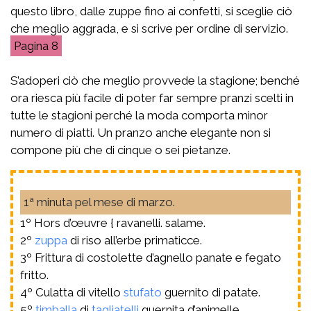
questo libro, dalle zuppe fino ai confetti, si sceglie ciò
che meglio aggrada, e si scrive per ordine di servizio.
8
S’adoperi ciò che meglio provvede la stagione; benché
ora riesca più facile di poter far sempre pranzi scelti in
tutte le stagioni perché la moda comporta minor
numero di piatti. Un pranzo anche elegante non si
compone più che di cinque o sei pietanze.
1ª minuta pel mese di marzo.
1º Hors d’œuvre { ravanelli. salame.
2º
zuppa
di riso all’erbe primaticce.
3º Frittura di costolette d’agnello panate e fegato
fritto.
4º Culatta di vitello
stufato
guernito di patate.
5º
timballa
di
tagliatelli
guernita d’animelle.