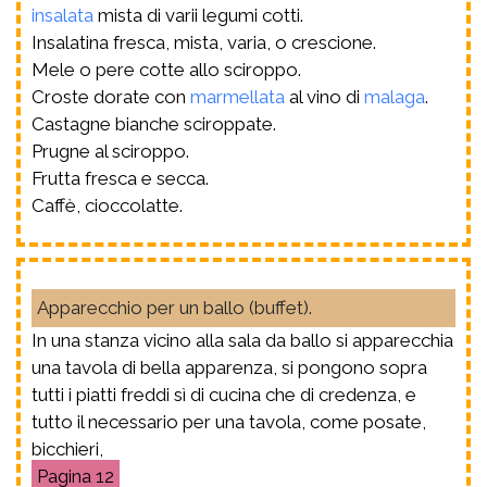
insalata
mista di varii legumi cotti.
Insalatina fresca, mista, varia, o crescione.
Mele o pere cotte allo sciroppo.
Croste dorate con
marmellata
al vino di
malaga
.
Castagne bianche sciroppate.
Prugne al sciroppo.
Frutta fresca e secca.
Caffè, cioccolatte.
Apparecchio per un ballo (buffet).
In una stanza vicino alla sala da ballo si apparecchia
una tavola di bella apparenza, si pongono sopra
tutti i piatti freddi sì di cucina che di credenza, e
tutto il necessario per una tavola, come posate,
bicchieri,
12