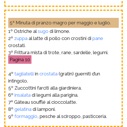
5ª Minuta di pranzo magro per maggio e luglio.
1º Ostriche al
sugo
di limone.
2º
zuppa
al latte di pollo con crostini di
pane
crostati.
3º Frittura mista di trote, rane, sardelle, legumi.
10
4º
tagliatelli
in
crostata
(gratin) guerniti d’un
intingolo.
5º Zuccottini farciti alla giardiniera.
6º
insalata
di legumi alla parigina.
7º Gâteau soufflé al cioccolatte.
8º
gelatina
di lamponi.
9º
formaggio
, pesche al sciroppo, pasticceria.