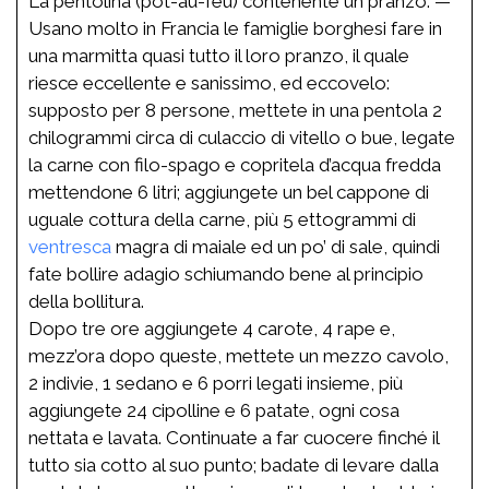
La pentolina (pot-au-feu) contenente un pranzo. —
Usano molto in Francia le famiglie borghesi fare in
una marmitta quasi tutto il loro pranzo, il quale
riesce eccellente e sanissimo, ed eccovelo:
supposto per 8 persone, mettete in una pentola 2
chilogrammi circa di culaccio di vitello o bue, legate
la carne con filo-spago e copritela d’acqua fredda
mettendone 6 litri; aggiungete un bel cappone di
uguale cottura della carne, più 5 ettogrammi di
ventresca
magra di maiale ed un po’ di sale, quindi
fate bollire adagio schiumando bene al principio
della bollitura.
Dopo tre ore aggiungete 4 carote, 4 rape e,
mezz’ora dopo queste, mettete un mezzo cavolo,
2 indivie, 1 sedano e 6 porri legati insieme, più
aggiungete 24 cipolline e 6 patate, ogni cosa
nettata e lavata. Continuate a far cuocere finché il
tutto sia cotto al suo punto; badate di levare dalla