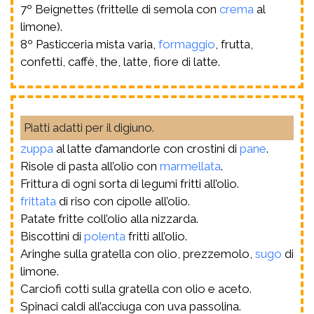
7º Beignettes (frittelle di semola con
crema
al
limone).
8º Pasticceria mista varia,
formaggio
, frutta,
confetti, caffè, the, latte, fiore di latte.
Piatti adatti per il digiuno.
zuppa
al latte d’amandorle con crostini di
pane
.
Risole di pasta all’olio con
marmellata
.
Frittura di ogni sorta di legumi fritti all’olio.
frittata
di riso con cipolle all’olio.
Patate fritte coll’olio alla nizzarda.
Biscottini di
polenta
fritti all’olio.
Aringhe sulla gratella con olio, prezzemolo,
sugo
di
limone.
Carciofi cotti sulla gratella con olio e aceto.
Spinaci caldi all’acciuga con uva passolina.