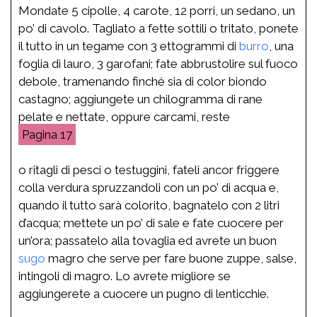
Mondate 5 cipolle, 4 carote, 12 porri, un sedano, un
po’ di cavolo. Tagliato a fette sottili o tritato, ponete
il tutto in un tegame con 3 ettogrammi di
burro
, una
foglia di lauro, 3 garofani; fate abbrustolire sul fuoco
debole, tramenando finché sia di color biondo
castagno; aggiungete un chilogramma di rane
pelate e nettate, oppure carcami, reste
17
o ritagli di pesci o testuggini, fateli ancor friggere
colla verdura spruzzandoli con un po’ di acqua e,
quando il tutto sarà colorito, bagnatelo con 2 litri
d’acqua; mettete un po’ di sale e fate cuocere per
un’ora; passatelo alla tovaglia ed avrete un buon
sugo
magro che serve per fare buone zuppe, salse,
intingoli di magro. Lo avrete migliore se
aggiungerete a cuocere un pugno di lenticchie.