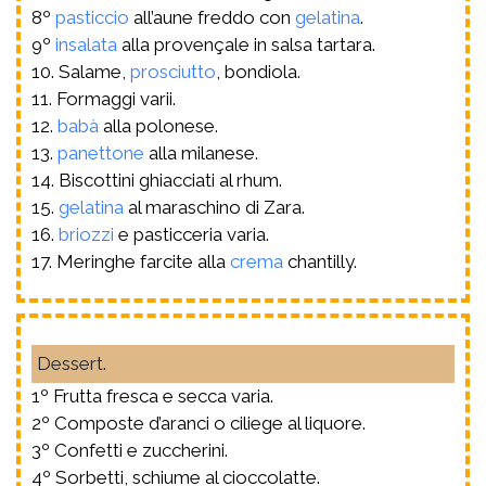
8º
pasticcio
all’aune freddo con
gelatina
.
9º
insalata
alla provençale in salsa tartara.
10. Salame,
prosciutto
, bondiola.
11. Formaggi varii.
12.
babà
alla polonese.
13.
panettone
alla milanese.
14. Biscottini ghiacciati al rhum.
15.
gelatina
al maraschino di Zara.
16.
briozzi
e pasticceria varia.
17. Meringhe farcite alla
crema
chantilly.
Dessert.
1º Frutta fresca e secca varia.
2º Composte d’aranci o ciliege al liquore.
3º Confetti e zuccherini.
4º Sorbetti, schiume al cioccolatte.