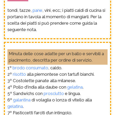
tondi, tazze,
pane
, vini, ecc.; i piatti caldi di cucina si
portano in tavola al momento di mangiarli. Per la
scelta dei piatti si può prendere come guida la
seguente nota.
Minuta delle cose adatte per un ballo e servibili a
piacimento, descritta per ordine di servizio.
1º
brodo
consumato
, caldo.
2º
risotto
alla piemontese con tartufi bianchi.
3º Costolette panate alla milanese.
4º Pollo d’India alla daube con
gelatina
.
5º Sandwichs con
prosciutto
e lingua.
6º
galantina
di volaglia o lonza di vitello alla
gelatina
.
7º Pasticcetti farciti d’un intingolo.