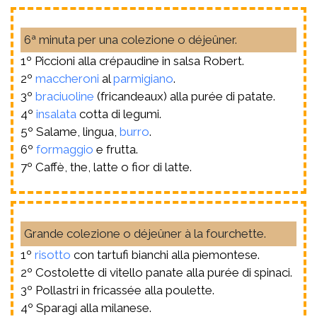
6ª minuta per una colezione o déjeûner.
1º Piccioni alla crépaudine in salsa Robert.
2º
maccheroni
al
parmigiano
.
3º
braciuoline
(fricandeaux) alla purée di patate.
4º
insalata
cotta di legumi.
5º Salame, lingua,
burro
.
6º
formaggio
e frutta.
7º Caffè, the, latte o fior di latte.
Grande colezione o déjeûner à la fourchette.
1º
risotto
con tartufi bianchi alla piemontese.
2º Costolette di vitello panate alla purée di spinaci.
3º Pollastri in fricassée alla poulette.
4º Sparagi alla milanese.