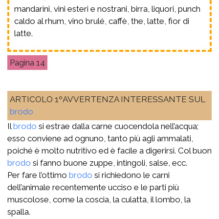
mandarini, vini esteri e nostrani, birra, liquori, punch
caldo al rhum, vino brulé, caffè, the, latte, fior di
latte.
14
ARTICOLO 1ºAVVERTENZA INTERESSANTE SUL
brodo
Il
brodo
si estrae dalla carne cuocendola nell’acqua;
esso conviene ad ognuno, tanto più agli ammalati,
poiché è molto nutritivo ed è facile a digerirsi. Col buon
brodo
si fanno buone zuppe, intingoli, salse, ecc.
Per fare l’ottimo
brodo
si richiedono le carni
dell’animale recentemente ucciso e le parti più
muscolose, come la coscia, la culatta, il lombo, la
spalla.