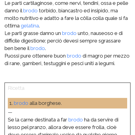
Le parti cartilaginose, come nervi, tendini, ossa e pelle
danno il
brodo
torbido, biancastro ed insipido, ma
molto nutritivo e adatto a fare la côlla colla quale si fa
ottima
gelatina
.
Le parti grasse danno un
brodo
unto, nauseoso e di
difficile digestione; perciò devesi sempre sgrassare
ben bene il
brodo
.
Puossi pure ottenere buon
brodo
di magro per mezzo
di rane, gamberi, testuggini e pesci uniti a legumi.
1.
brodo
alla borghese.
—
Se la carne destinata a far
brodo
ha da servire di
lesso pel pranzo, allora deve essere frolla, cioè
deve essere d’animale ucciso da qualche giorno,