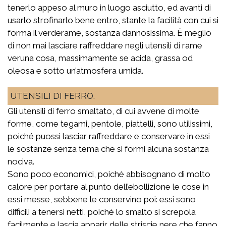
tenerlo appeso al muro in luogo asciutto, ed avanti di
usarlo strofinarlo bene entro, stante la facilità con cui si
forma il verderame, sostanza dannosissima. È meglio
di non mai lasciare raffreddare negli utensili di rame
veruna cosa, massimamente se acida, grassa od
oleosa e sotto un’atmosfera umida.
UTENSILI DI FERRO.
Gli utensili di ferro smaltato, di cui avvene di molte
forme, come tegami, pentole, piattelli, sono utilissimi,
poiché puossi lasciar raffreddare e conservare in essi
le sostanze senza tema che si formi alcuna sostanza
nociva.
Sono poco economici, poiché abbisognano di molto
calore per portare al punto dell’ebollizione le cose in
essi messe, sebbene le conservino poi: essi sono
difficili a tenersi netti, poiché lo smalto si screpola
facilmente e lascia apparir delle striscie nere che fanno