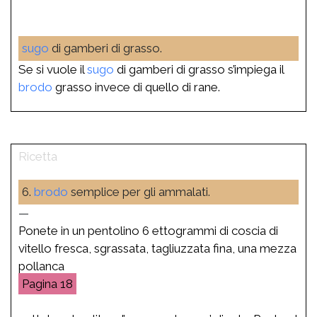
sugo
di gamberi di grasso.
Se si vuole il
sugo
di gamberi di grasso s’impiega il
brodo
grasso invece di quello di rane.
6.
brodo
semplice per gli ammalati.
—
Ponete in un pentolino 6 ettogrammi di coscia di
vitello fresca, sgrassata, tagliuzzata fina, una mezza
pollanca
18