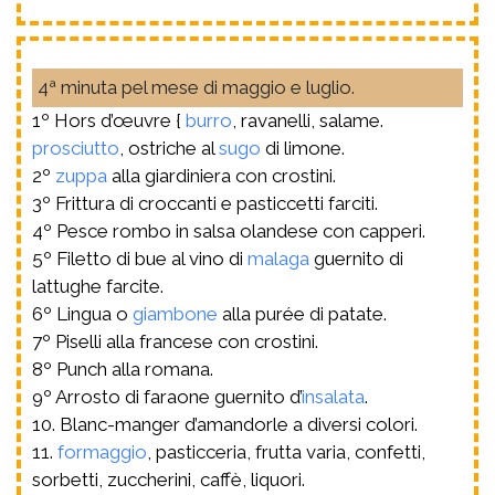
4ª minuta pel mese di maggio e luglio.
1º Hors d’œuvre {
burro
, ravanelli, salame.
prosciutto
, ostriche al
sugo
di limone.
2º
zuppa
alla giardiniera con crostini.
3º Frittura di croccanti e pasticcetti farciti.
4º Pesce rombo in salsa olandese con capperi.
5º Filetto di bue al vino di
malaga
guernito di
lattughe farcite.
6º Lingua o
giambone
alla purée di patate.
7º Piselli alla francese con crostini.
8º Punch alla romana.
9º Arrosto di faraone guernito d’
insalata
.
10. Blanc-manger d’amandorle a diversi colori.
11.
formaggio
, pasticceria, frutta varia, confetti,
sorbetti, zuccherini, caffè, liquori.