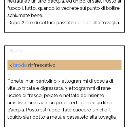
nettata ed un litro d’acqua, ed un po’ di sale. Posto al
fuoco il tutto, quando lo vedrete sul punto di bollire
schiumate bene.
Dopo 2 ore di cottura passate il
brodo
alla tovaglia.
7.
brodo
rinfrescativo.
—
Ponete in un pentolino 3 ettogrammi di coscia di
vitello tritata e digrassata, 3 ettogrammi di rane
uccise di fresco, pelate e nettate ed insieme
un’indivia, una rapa, un po’ di cerfoglio ed un litro
d’acqua. Posto sul fuoco, fate cuocere sin che il
liquido sia ridotto a metà e passatelo alla tovaglia.