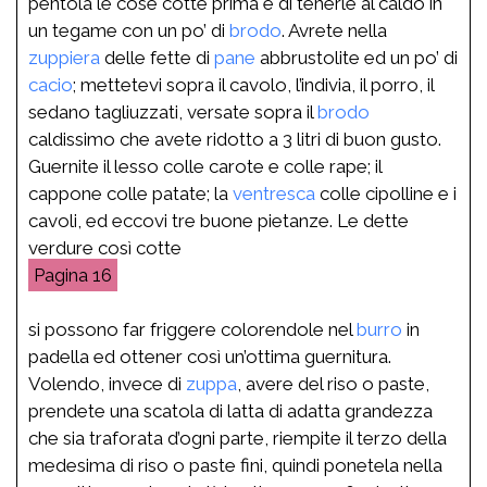
pentola le cose cotte prima e di tenerle al caldo in
un tegame con un po’ di
brodo
. Avrete nella
zuppiera
delle fette di
pane
abbrustolite ed un po’ di
cacio
; mettetevi sopra il cavolo, l’indivia, il porro, il
sedano tagliuzzati, versate sopra il
brodo
caldissimo che avete ridotto a 3 litri di buon gusto.
Guernite il lesso colle carote e colle rape; il
cappone colle patate; la
ventresca
colle cipolline e i
cavoli, ed eccovi tre buone pietanze. Le dette
verdure così cotte
16
si possono far friggere colorendole nel
burro
in
padella ed ottener così un’ottima guernitura.
Volendo, invece di
zuppa
, avere del riso o paste,
prendete una scatola di latta di adatta grandezza
che sia traforata d’ogni parte, riempite il terzo della
medesima di riso o paste fini, quindi ponetela nella