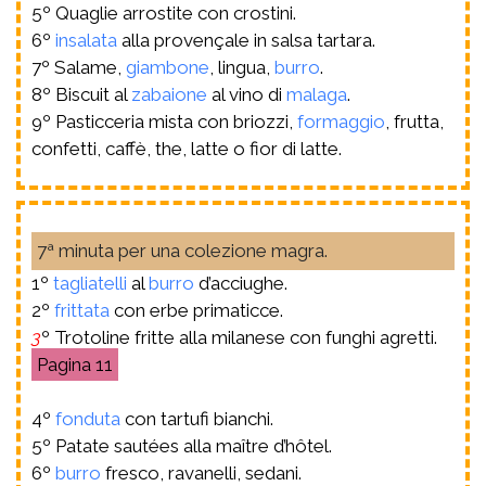
5º Quaglie arrostite con crostini.
6º
insalata
alla provençale in salsa tartara.
7º Salame,
giambone
, lingua,
burro
.
8º Biscuit al
zabaione
al vino di
malaga
.
9º Pasticceria mista con briozzi,
formaggio
, frutta,
confetti, caffè, the, latte o fior di latte.
7ª minuta per una colezione magra.
1º
tagliatelli
al
burro
d’acciughe.
2º
frittata
con erbe primaticce.
3
º Trotoline fritte alla milanese con funghi agretti.
11
4º
fonduta
con tartufi bianchi.
5º Patate sautées alla maître d’hôtel.
6º
burro
fresco, ravanelli, sedani.