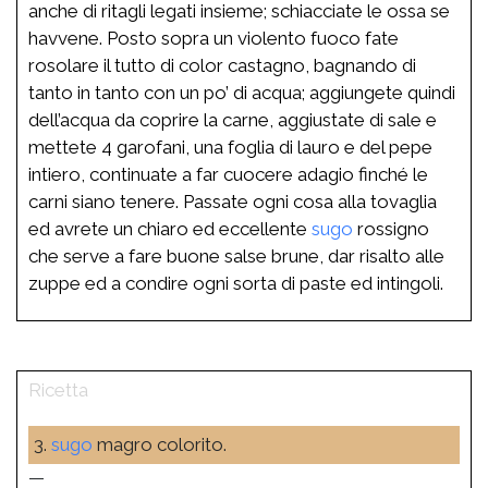
anche di ritagli legati insieme; schiacciate le ossa se
havvene. Posto sopra un violento fuoco fate
rosolare il tutto di color castagno, bagnando di
tanto in tanto con un po’ di acqua; aggiungete quindi
dell’acqua da coprire la carne, aggiustate di sale e
mettete 4 garofani, una foglia di lauro e del pepe
intiero, continuate a far cuocere adagio finché le
carni siano tenere. Passate ogni cosa alla tovaglia
ed avrete un chiaro ed eccellente
sugo
rossigno
che serve a fare buone salse brune, dar risalto alle
zuppe ed a condire ogni sorta di paste ed intingoli.
3.
sugo
magro colorito.
—