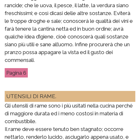
rancide; che le uova, il pesce, il latte, la verdura siano
freschissimi; e così dicasi delle altre sostanze. Eviterà
le troppe droghe e sale; conoscerà le qualità dei vini e
farà tenere la cantina netta ed in buon ordine; avrà
qualche idea d’igiene, cioè conoscerà quali sostanze
siano più utili e sane all’uomo. Infine procurerà che un
pranzo possa appagare la vista ed il gusto dei
commensali.
6
UTENSILI DI RAME.
Gli utensili di rame sono i più usitati nella cucina perché
di maggiore durata ed i meno costosi in materia di
combustibile.
Il rame deve essere tenuto ben stagnato; occorre
nettarlo, renderlo lucido, asciugarlo appena usato, e