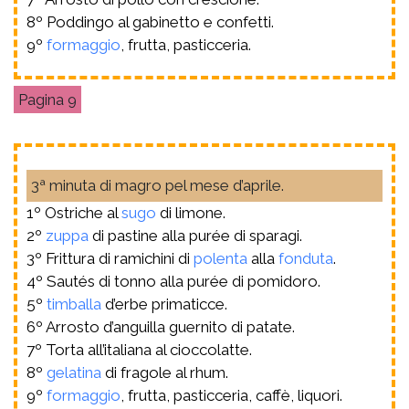
8º Poddingo al gabinetto e confetti.
9º
formaggio
, frutta, pasticceria.
9
3ª minuta di magro pel mese d’aprile.
1º Ostriche al
sugo
di limone.
2º
zuppa
di pastine alla purée di sparagi.
3º Frittura di ramichini di
polenta
alla
fonduta
.
4º Sautés di tonno alla purée di pomidoro.
5º
timballa
d’erbe primaticce.
6º Arrosto d’anguilla guernito di patate.
7º Torta all’italiana al cioccolatte.
8º
gelatina
di fragole al rhum.
9º
formaggio
, frutta, pasticceria, caffè, liquori.