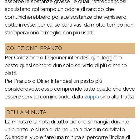
assorbe le sostanze grasse, le quali, raffreddandosi,
acquistano col tempo un odore di rancido che
comunicherebbero poi alle sostanze che venissero
cotte in esse; per cui se certi vasi da molto tempo non
s’adoperarono è meglio non più usarli.
COLEZIONE, PRANZO
Per Colezione o Déjeûner intendesi quel leggiero
pasto quasi sempre d’un solo servizio di più o meno
piatti.
Per Pranzo o Diner intendesi un pasto più
considerevole; esso comprende tutto quello che deve
essere servito cominciando dalla
zuppa
sino alla frutta.
DELLA MINUTA
La minuta è la nota di tutto ciò che si mangia durante
un pranzo, e si usa di darne una a ciascun convitato.
Quando si vuole fare una minuta si percorre l’indice di