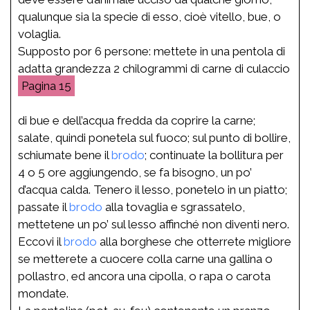
qualunque sia la specie di esso, cioè vitello, bue, o
volaglia.
Supposto por 6 persone: mettete in una pentola di
adatta grandezza 2 chilogrammi di carne di culaccio
15
di bue e dell’acqua fredda da coprire la carne;
salate, quindi ponetela sul fuoco; sul punto di bollire,
schiumate bene il
brodo
; continuate la bollitura per
4 o 5 ore aggiungendo, se fa bisogno, un po’
d’acqua calda. Tenero il lesso, ponetelo in un piatto;
passate il
brodo
alla tovaglia e sgrassatelo,
mettetene un po’ sul lesso affinché non diventi nero.
Eccovi il
brodo
alla borghese che otterrete migliore
se metterete a cuocere colla carne una gallina o
pollastro, ed ancora una cipolla, o rapa o carota
mondate.