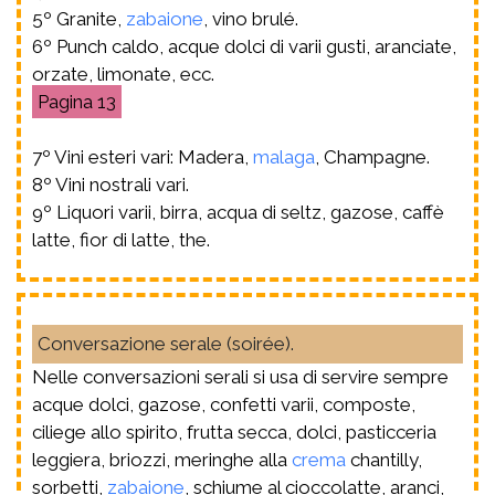
5º Granite,
zabaione
, vino brulé.
6º Punch caldo, acque dolci di varii gusti, aranciate,
orzate, limonate, ecc.
13
7º Vini esteri vari: Madera,
malaga
, Champagne.
8º Vini nostrali vari.
9º Liquori varii, birra, acqua di seltz, gazose, caffè
latte, fior di latte, the.
Conversazione serale (soirée).
Nelle conversazioni serali si usa di servire sempre
acque dolci, gazose, confetti varii, composte,
ciliege allo spirito, frutta secca, dolci, pasticceria
leggiera, briozzi, meringhe alla
crema
chantilly,
sorbetti,
zabaione
, schiume al cioccolatte, aranci,