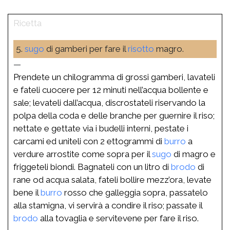
5.
sugo
di gamberi per fare il
risotto
magro.
—
Prendete un chilogramma di grossi gamberi, lavateli
e fateli cuocere per 12 minuti nell’acqua bollente e
sale; levateli dall’acqua, discrostateli riservando la
polpa della coda e delle branche per guernire il riso;
nettate e gettate via i budelli interni, pestate i
carcami ed uniteli con 2 ettogrammi di
burro
a
verdure arrostite come sopra per il
sugo
di magro e
friggeteli biondi. Bagnateli con un litro di
brodo
di
rane od acqua salata, fateli bollire mezz’ora, levate
bene il
burro
rosso che galleggia sopra, passatelo
alla stamigna, vi servirà a condire il riso; passate il
brodo
alla tovaglia e servitevene per fare il riso.