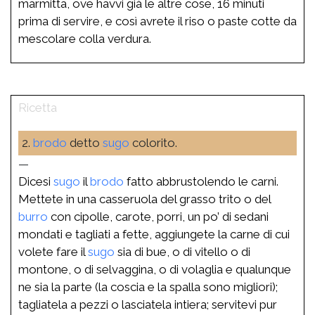
marmitta, ove havvi già le altre cose, 16 minuti
prima di servire, e così avrete il riso o paste cotte da
mescolare colla verdura.
2.
brodo
detto
sugo
colorito.
—
Dicesi
sugo
il
brodo
fatto abbrustolendo le carni.
Mettete in una casseruola del grasso trito o del
burro
con cipolle, carote, porri, un po’ di sedani
mondati e tagliati a fette, aggiungete la carne di cui
volete fare il
sugo
sia di bue, o di vitello o di
montone, o di selvaggina, o di volaglia e qualunque
ne sia la parte (la coscia e la spalla sono migliori);
tagliatela a pezzi o lasciatela intiera; servitevi pur