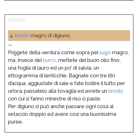
4.
brodo
magro di digiuno.
—
Friggete della verdura come sopra pel
sugo
magro,
ma, invece del
burro
, mettete del buon olio fino,
una foglia di lauro ed un po’ di salvia, un
ettogramma di lenticchie. Bagnate con tre litri
d’acqua, aggiustate di sale e fate bollire il tutto per
un’ora; passatelo alla tovaglia ed avrete un
brodo
con cui si fanno minestre di riso o paste.
Per digiuno si può anche passare ogni cosa al
setaccio doppio ed avere così una buonissima
purée.