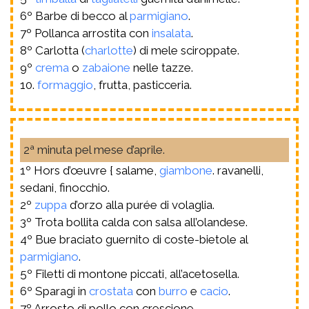
6º Barbe di becco al
parmigiano
.
7º Pollanca arrostita con
insalata
.
8º Carlotta (
charlotte
) di mele sciroppate.
9º
crema
o
zabaione
nelle tazze.
10.
formaggio
, frutta, pasticceria.
2ª minuta pel mese d’aprile.
1º Hors d’œuvre { salame,
giambone
. ravanelli,
sedani, finocchio.
2º
zuppa
d’orzo alla purée di volaglia.
3º Trota bollita calda con salsa all’olandese.
4º Bue braciato guernito di coste-bietole al
parmigiano
.
5º Filetti di montone piccati, all’acetosella.
6º Sparagi in
crostata
con
burro
e
cacio
.
7º Arrosto di pollo con crescione.