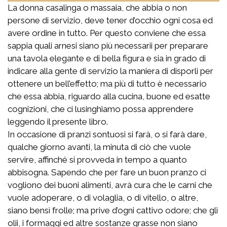
La donna casalinga o massaia, che abbia o non
persone di servizio, deve tener d’occhio ogni cosa ed
avere ordine in tutto. Per questo conviene che essa
sappia quali arnesi siano più necessarii per preparare
una tavola elegante e di bella figura e sia in grado di
indicare alla gente di servizio la maniera di disporli per
ottenere un bell’effetto; ma più di tutto è necessario
che essa abbia, riguardo alla cucina, buone ed esatte
cognizioni, che ci lusinghiamo possa apprendere
leggendo il presente libro.
In occasione di pranzi sontuosi si farà, o si farà dare,
qualche giorno avanti, la minuta di ciò che vuole
servire, affinché si provveda in tempo a quanto
abbisogna. Sapendo che per fare un buon pranzo ci
vogliono dei buoni alimenti, avrà cura che le carni che
vuole adoperare, o di volaglia, o di vitello, o altre,
siano bensì frolle; ma prive d’ogni cattivo odore; che gli
olii, i formaggi ed altre sostanze grasse non siano