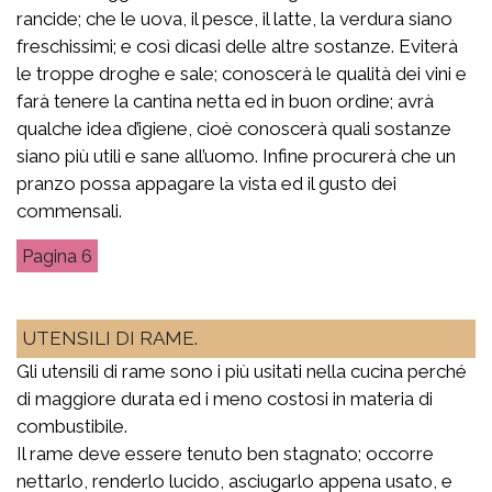
rancide; che le uova, il pesce, il latte, la verdura siano
freschissimi; e così dicasi delle altre sostanze. Eviterà
le troppe droghe e sale; conoscerà le qualità dei vini e
farà tenere la cantina netta ed in buon ordine; avrà
qualche idea d’igiene, cioè conoscerà quali sostanze
siano più utili e sane all’uomo. Infine procurerà che un
pranzo possa appagare la vista ed il gusto dei
commensali.
6
UTENSILI DI RAME.
Gli utensili di rame sono i più usitati nella cucina perché
di maggiore durata ed i meno costosi in materia di
combustibile.
Il rame deve essere tenuto ben stagnato; occorre
nettarlo, renderlo lucido, asciugarlo appena usato, e