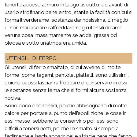
tenerlo appeso al muro in luogo asciutto, ed avanti di
usarlo strofinarlo bene entro, stante la facilità con cui si
forma il verderame, sostanza dannosissima. È meglio
di non mai lasciare raffreddare negli utensili di rame
veruna cosa, massimamente se acida, grassa od
oleosa e sotto un’atmosfera umida.
UTENSILI DI FERRO.
Gli utensili di ferro smaltato, di cui avvene di molte
forme, come tegami, pentole, piattelli, sono utilissimi,
poiché puossi lasciar raffreddare e conservare in essi
le sostanze senza tema che si formi alcuna sostanza
nociva.
Sono poco economici, poiché abbisognano di molto
calore per portare al punto dell’ebollizione le cose in
essi messe, sebbene le conservino poi: essi sono
difficili a tenersi netti, poiché lo smalto si screpola
facilmente e lascia apparir delle striscie nere che fanno