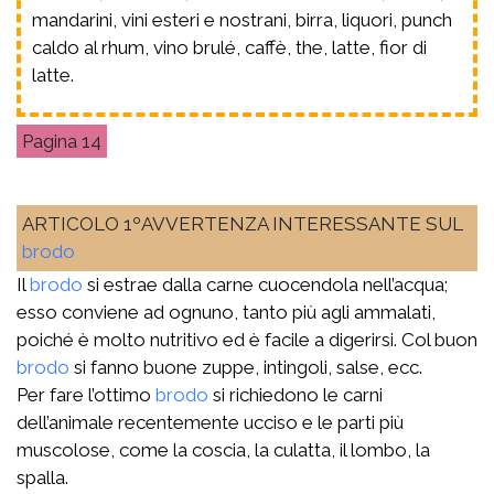
mandarini, vini esteri e nostrani, birra, liquori, punch
caldo al rhum, vino brulé, caffè, the, latte, fior di
latte.
14
ARTICOLO 1ºAVVERTENZA INTERESSANTE SUL
brodo
Il
brodo
si estrae dalla carne cuocendola nell’acqua;
esso conviene ad ognuno, tanto più agli ammalati,
poiché è molto nutritivo ed è facile a digerirsi. Col buon
brodo
si fanno buone zuppe, intingoli, salse, ecc.
Per fare l’ottimo
brodo
si richiedono le carni
dell’animale recentemente ucciso e le parti più
muscolose, come la coscia, la culatta, il lombo, la
spalla.