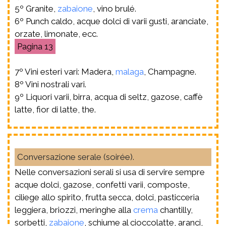
5º Granite,
zabaione
, vino brulé.
6º Punch caldo, acque dolci di varii gusti, aranciate,
orzate, limonate, ecc.
13
7º Vini esteri vari: Madera,
malaga
, Champagne.
8º Vini nostrali vari.
9º Liquori varii, birra, acqua di seltz, gazose, caffè
latte, fior di latte, the.
Conversazione serale (soirée).
Nelle conversazioni serali si usa di servire sempre
acque dolci, gazose, confetti varii, composte,
ciliege allo spirito, frutta secca, dolci, pasticceria
leggiera, briozzi, meringhe alla
crema
chantilly,
sorbetti,
zabaione
, schiume al cioccolatte, aranci,