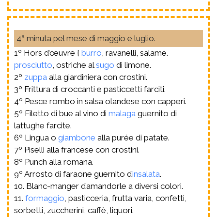
4ª minuta pel mese di maggio e luglio.
1º Hors d’œuvre {
burro
, ravanelli, salame.
prosciutto
, ostriche al
sugo
di limone.
2º
zuppa
alla giardiniera con crostini.
3º Frittura di croccanti e pasticcetti farciti.
4º Pesce rombo in salsa olandese con capperi.
5º Filetto di bue al vino di
malaga
guernito di
lattughe farcite.
6º Lingua o
giambone
alla purée di patate.
7º Piselli alla francese con crostini.
8º Punch alla romana.
9º Arrosto di faraone guernito d’
insalata
.
10. Blanc-manger d’amandorle a diversi colori.
11.
formaggio
, pasticceria, frutta varia, confetti,
sorbetti, zuccherini, caffè, liquori.