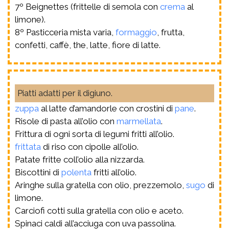
7º Beignettes (frittelle di semola con
crema
al
limone).
8º Pasticceria mista varia,
formaggio
, frutta,
confetti, caffè, the, latte, fiore di latte.
Piatti adatti per il digiuno.
zuppa
al latte d’amandorle con crostini di
pane
.
Risole di pasta all’olio con
marmellata
.
Frittura di ogni sorta di legumi fritti all’olio.
frittata
di riso con cipolle all’olio.
Patate fritte coll’olio alla nizzarda.
Biscottini di
polenta
fritti all’olio.
Aringhe sulla gratella con olio, prezzemolo,
sugo
di
limone.
Carciofi cotti sulla gratella con olio e aceto.
Spinaci caldi all’acciuga con uva passolina.