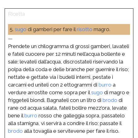
5.
sugo
di gamberi per fare il
risotto
magro.
—
Prendete un chilogramma di grossi gamberi, lavateli
e fateli cuocere per 12 minuti nell’acqua bollente e
sale; levateli dall’acqua, discrostateli riservando la
polpa della coda e delle branche per guernire il riso;
nettate e gettate via i budelli interni, pestate i
carcami ed uniteli con 2 ettogrammi di
burro
a
verdure arrostite come sopra per il
sugo
di magro e
friggeteli biondi. Bagnateli con un litro di
brodo
di
rane od acqua salata, fateli bollire mezz’ora, levate
bene il
burro
rosso che galleggia sopra, passatelo
alla stamigna, vi servirà a condire il riso; passate il
brodo
alla tovaglia e servitevene per fare il riso.