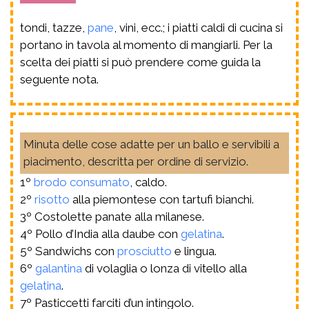
tondi, tazze,
pane
, vini, ecc.; i piatti caldi di cucina si
portano in tavola al momento di mangiarli. Per la
scelta dei piatti si può prendere come guida la
seguente nota.
Minuta delle cose adatte per un ballo e servibili a
piacimento, descritta per ordine di servizio.
1º
brodo
consumato
, caldo.
2º
risotto
alla piemontese con tartufi bianchi.
3º Costolette panate alla milanese.
4º Pollo d’India alla daube con
gelatina
.
5º Sandwichs con
prosciutto
e lingua.
6º
galantina
di volaglia o lonza di vitello alla
gelatina
.
7º Pasticcetti farciti d’un intingolo.