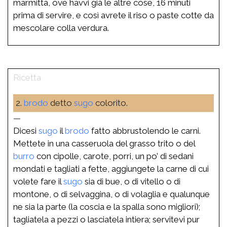
marmitta, ove havvi già le altre cose, 16 minuti
prima di servire, e così avrete il riso o paste cotte da
mescolare colla verdura.
2.
brodo
detto
sugo
colorito.
—
Dicesi
sugo
il
brodo
fatto abbrustolendo le carni.
Mettete in una casseruola del grasso trito o del
burro
con cipolle, carote, porri, un po’ di sedani
mondati e tagliati a fette, aggiungete la carne di cui
volete fare il
sugo
sia di bue, o di vitello o di
montone, o di selvaggina, o di volaglia e qualunque
ne sia la parte (la coscia e la spalla sono migliori);
tagliatela a pezzi o lasciatela intiera; servitevi pur