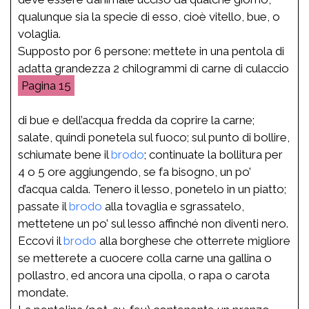
qualunque sia la specie di esso, cioè vitello, bue, o
volaglia.
Supposto por 6 persone: mettete in una pentola di
adatta grandezza 2 chilogrammi di carne di culaccio
15
di bue e dell’acqua fredda da coprire la carne;
salate, quindi ponetela sul fuoco; sul punto di bollire,
schiumate bene il
brodo
; continuate la bollitura per
4 o 5 ore aggiungendo, se fa bisogno, un po’
d’acqua calda. Tenero il lesso, ponetelo in un piatto;
passate il
brodo
alla tovaglia e sgrassatelo,
mettetene un po’ sul lesso affinché non diventi nero.
Eccovi il
brodo
alla borghese che otterrete migliore
se metterete a cuocere colla carne una gallina o
pollastro, ed ancora una cipolla, o rapa o carota
mondate.