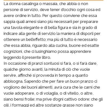
La donna casalinga o massaia, che abbia o non
persone di servizio, deve tener d’occhio ogni cosa ed
avere ordine in tutto. Per questo conviene che essa
sappia quali arnesi siano più necessarii per preparare
una tavola elegante e di bella figura e sia in grado di
indicare alla gente di servizio la maniera di disporli per
ottenere un bell’effetto; ma più di tutto è necessario
che essa abbia, riguardo alla cucina, buone ed esatte
cognizioni, che ci lusinghiamo possa apprendere
leggendo il presente libro.
In occasione di pranzi sontuosi si farà, o si farà dare,
qualche giorno avanti, la minuta di ciò che vuole
servire, affinché si provveda in tempo a quanto
abbisogna. Sapendo che per fare un buon pranzo ci
vogliono dei buoni alimenti, avrà cura che le carni che
vuole adoperare, o di volaglia, o di vitello, o altre,
siano bensì frolle; ma prive d’ogni cattivo odore; che gli
olii, i formaggi ed altre sostanze grasse non siano