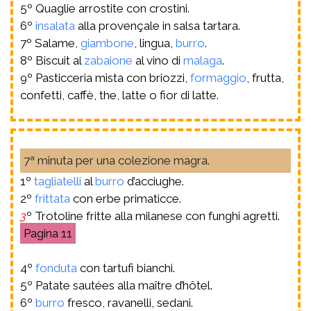
5º Quaglie arrostite con crostini.
6º
insalata
alla provençale in salsa tartara.
7º Salame,
giambone
, lingua,
burro
.
8º Biscuit al
zabaione
al vino di
malaga
.
9º Pasticceria mista con briozzi,
formaggio
, frutta,
confetti, caffè, the, latte o fior di latte.
7ª minuta per una colezione magra.
1º
tagliatelli
al
burro
d’acciughe.
2º
frittata
con erbe primaticce.
3
º Trotoline fritte alla milanese con funghi agretti.
11
4º
fonduta
con tartufi bianchi.
5º Patate sautées alla maître d’hôtel.
6º
burro
fresco, ravanelli, sedani.