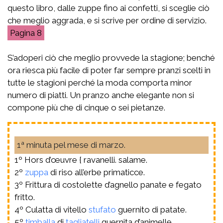
questo libro, dalle zuppe fino ai confetti, si sceglie ciò
che meglio aggrada, e si scrive per ordine di servizio.
8
S’adoperi ciò che meglio provvede la stagione; benché
ora riesca più facile di poter far sempre pranzi scelti in
tutte le stagioni perché la moda comporta minor
numero di piatti. Un pranzo anche elegante non si
compone più che di cinque o sei pietanze.
1ª minuta pel mese di marzo.
1º Hors d’œuvre { ravanelli. salame.
2º
zuppa
di riso all’erbe primaticce.
3º Frittura di costolette d’agnello panate e fegato
fritto.
4º Culatta di vitello
stufato
guernito di patate.
5º
timballa
di
tagliatelli
guernita d’animelle.