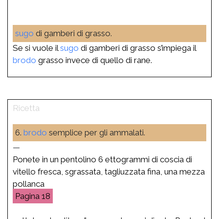
sugo
di gamberi di grasso.
Se si vuole il
sugo
di gamberi di grasso s’impiega il
brodo
grasso invece di quello di rane.
6.
brodo
semplice per gli ammalati.
—
Ponete in un pentolino 6 ettogrammi di coscia di
vitello fresca, sgrassata, tagliuzzata fina, una mezza
pollanca
18