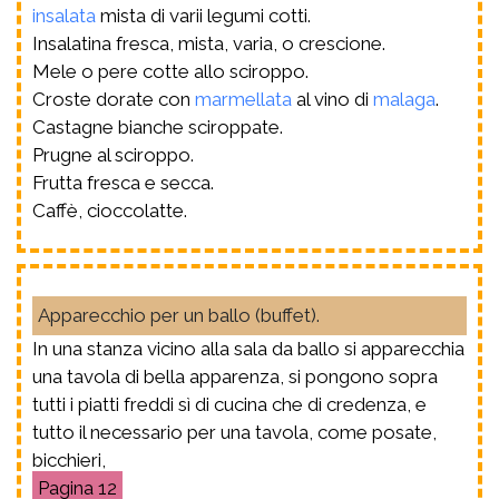
insalata
mista di varii legumi cotti.
Insalatina fresca, mista, varia, o crescione.
Mele o pere cotte allo sciroppo.
Croste dorate con
marmellata
al vino di
malaga
.
Castagne bianche sciroppate.
Prugne al sciroppo.
Frutta fresca e secca.
Caffè, cioccolatte.
Apparecchio per un ballo (buffet).
In una stanza vicino alla sala da ballo si apparecchia
una tavola di bella apparenza, si pongono sopra
tutti i piatti freddi sì di cucina che di credenza, e
tutto il necessario per una tavola, come posate,
bicchieri,
12