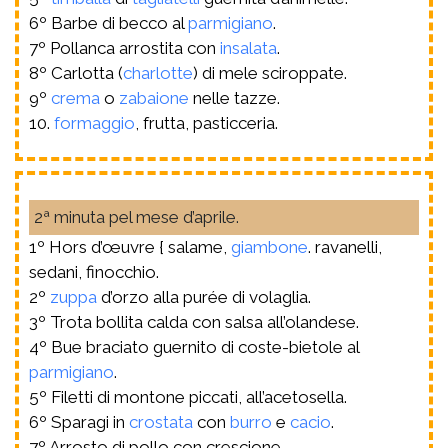
6º Barbe di becco al
parmigiano
.
7º Pollanca arrostita con
insalata
.
8º Carlotta (
charlotte
) di mele sciroppate.
9º
crema
o
zabaione
nelle tazze.
10.
formaggio
, frutta, pasticceria.
2ª minuta pel mese d’aprile.
1º Hors d’œuvre { salame,
giambone
. ravanelli,
sedani, finocchio.
2º
zuppa
d’orzo alla purée di volaglia.
3º Trota bollita calda con salsa all’olandese.
4º Bue braciato guernito di coste-bietole al
parmigiano
.
5º Filetti di montone piccati, all’acetosella.
6º Sparagi in
crostata
con
burro
e
cacio
.
7º Arrosto di pollo con crescione.