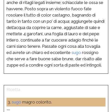
anche di ritagli legati insieme; schiacciate le ossa se
havvene. Posto sopra un violento fuoco fate
rosolare il tutto di color castagno, bagnando di
tanto in tanto con un po’ di acqua; aggiungete quindi
dell’acqua da coprire la carne, aggiustate di sale e
mettete 4 garofani, una foglia di lauro e del pepe
intiero, continuate a far cuocere adagio finché le
carni siano tenere. Passate ogni cosa alla tovaglia
ed avrete un chiaro ed eccellente
sugo
rossigno
che serve a fare buone salse brune, dar risalto alle
zuppe ed a condire ogni sorta di paste ed intingoli.
3.
sugo
magro colorito.
—