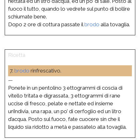
nettata ed un litro d’acqua, ed un po’ di sale. Posto al
fuoco il tutto, quando lo vedrete sul punto di bollire
schiumate bene.
Dopo 2 ore di cottura passate il
brodo
alla tovaglia.
7.
brodo
rinfrescativo.
—
Ponete in un pentolino 3 ettogrammi di coscia di
vitello tritata e digrassata, 3 ettogrammi di rane
uccise di fresco, pelate e nettate ed insieme
un’indivia, una rapa, un po’ di cerfoglio ed un litro
d’acqua. Posto sul fuoco, fate cuocere sin che il
liquido sia ridotto a metà e passatelo alla tovaglia.