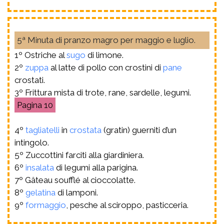
5ª Minuta di pranzo magro per maggio e luglio.
1º Ostriche al
sugo
di limone.
2º
zuppa
al latte di pollo con crostini di
pane
crostati.
3º Frittura mista di trote, rane, sardelle, legumi.
10
4º
tagliatelli
in
crostata
(gratin) guerniti d’un
intingolo.
5º Zuccottini farciti alla giardiniera.
6º
insalata
di legumi alla parigina.
7º Gâteau soufflé al cioccolatte.
8º
gelatina
di lamponi.
9º
formaggio
, pesche al sciroppo, pasticceria.