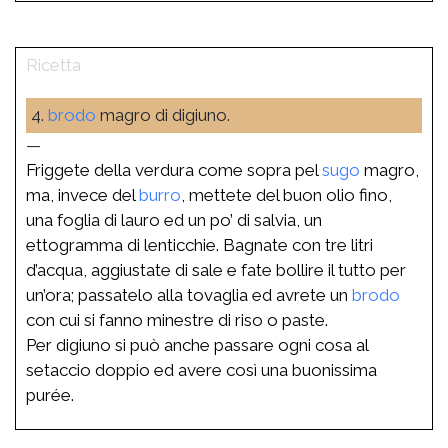
4.
brodo
magro di digiuno.
—
Friggete della verdura come sopra pel
sugo
magro,
ma, invece del
burro
, mettete del buon olio fino,
una foglia di lauro ed un po’ di salvia, un
ettogramma di lenticchie. Bagnate con tre litri
d’acqua, aggiustate di sale e fate bollire il tutto per
un’ora; passatelo alla tovaglia ed avrete un
brodo
con cui si fanno minestre di riso o paste.
Per digiuno si può anche passare ogni cosa al
setaccio doppio ed avere così una buonissima
purée.