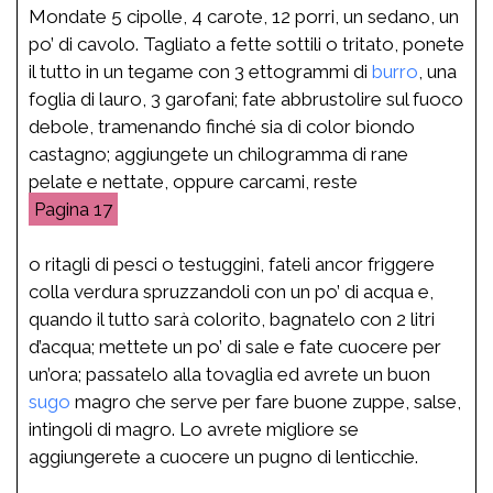
Mondate 5 cipolle, 4 carote, 12 porri, un sedano, un
po’ di cavolo. Tagliato a fette sottili o tritato, ponete
il tutto in un tegame con 3 ettogrammi di
burro
, una
foglia di lauro, 3 garofani; fate abbrustolire sul fuoco
debole, tramenando finché sia di color biondo
castagno; aggiungete un chilogramma di rane
pelate e nettate, oppure carcami, reste
17
o ritagli di pesci o testuggini, fateli ancor friggere
colla verdura spruzzandoli con un po’ di acqua e,
quando il tutto sarà colorito, bagnatelo con 2 litri
d’acqua; mettete un po’ di sale e fate cuocere per
un’ora; passatelo alla tovaglia ed avrete un buon
sugo
magro che serve per fare buone zuppe, salse,
intingoli di magro. Lo avrete migliore se
aggiungerete a cuocere un pugno di lenticchie.