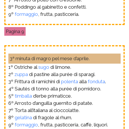
8º Poddingo al gabinetto e confetti.
9º
formaggio
, frutta, pasticceria.
9
3ª minuta di magro pel mese d’aprile.
1º Ostriche al
sugo
di limone.
2º
zuppa
di pastine alla purée di sparagi.
3º Frittura di ramichini di
polenta
alla
fonduta
.
4º Sautés di tonno alla purée di pomidoro.
5º
timballa
d’erbe primaticce.
6º Arrosto d’anguilla guernito di patate.
7º Torta all’italiana al cioccolatte.
8º
gelatina
di fragole al rhum.
9º
formaggio
, frutta, pasticceria, caffè, liquori.