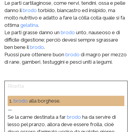
Le parti cartilaginose, come nervi, tendini, ossa e pelle
danno il
brodo
torbido, biancastro ed insipido, ma
molto nutritivo e adatto a fare la côlla colla quale si fa
ottima
gelatina
.
Le parti grasse danno un
brodo
unto, nauseoso e di
difficile digestione; perciò devesi sempre sgrassare
ben bene il
brodo
.
Puossi pure ottenere buon
brodo
di magro per mezzo
di rane, gamberi, testuggini e pesci uniti a legumi.
1.
brodo
alla borghese.
—
Se la carne destinata a far
brodo
ha da servire di
lesso pel pranzo, allora deve essere frolla, cioè
deve essere d’animale ucciso da qualche giorno,