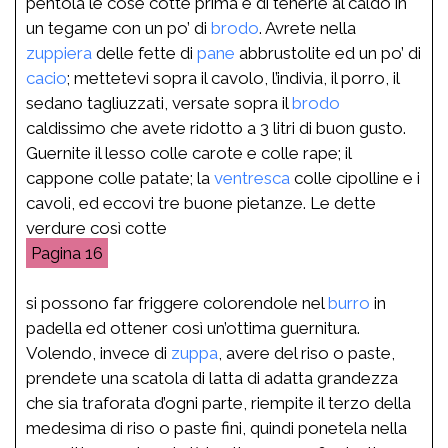
pentola le cose cotte prima e di tenerle al caldo in
un tegame con un po’ di
brodo
. Avrete nella
zuppiera
delle fette di
pane
abbrustolite ed un po’ di
cacio
; mettetevi sopra il cavolo, l’indivia, il porro, il
sedano tagliuzzati, versate sopra il
brodo
caldissimo che avete ridotto a 3 litri di buon gusto.
Guernite il lesso colle carote e colle rape; il
cappone colle patate; la
ventresca
colle cipolline e i
cavoli, ed eccovi tre buone pietanze. Le dette
verdure così cotte
16
si possono far friggere colorendole nel
burro
in
padella ed ottener così un’ottima guernitura.
Volendo, invece di
zuppa
, avere del riso o paste,
prendete una scatola di latta di adatta grandezza
che sia traforata d’ogni parte, riempite il terzo della
medesima di riso o paste fini, quindi ponetela nella