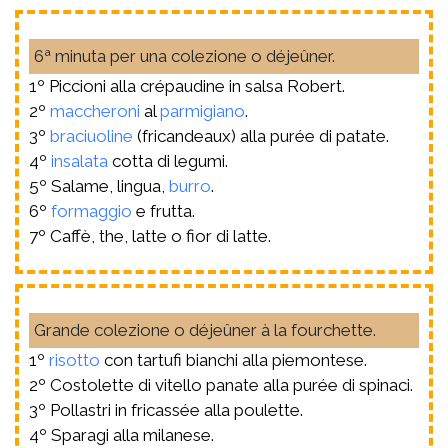
6ª minuta per una colezione o déjeûner.
1º Piccioni alla crépaudine in salsa Robert.
2º
maccheroni
al
parmigiano
.
3º
braciuoline
(fricandeaux) alla purée di patate.
4º
insalata
cotta di legumi.
5º Salame, lingua,
burro
.
6º
formaggio
e frutta.
7º Caffè, the, latte o fior di latte.
Grande colezione o déjeûner à la fourchette.
1º
risotto
con tartufi bianchi alla piemontese.
2º Costolette di vitello panate alla purée di spinaci.
3º Pollastri in fricassée alla poulette.
4º Sparagi alla milanese.