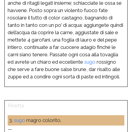
anche di ritagli legati insieme; schiacciate le ossa se
havvene. Posto sopra un violento fuoco fate
rosolare il tutto di color castagno, bagnando di
tanto in tanto con un po’ di acqua; aggiungete quindi
dell’acqua da coprire la carne, aggiustate di sale e
mettete 4 garofani, una foglia di lauro e del pepe
intiero, continuate a far cuocere adagio finché le
carni siano tenere. Passate ogni cosa alla tovaglia
ed avrete un chiaro ed eccellente
sugo
rossigno
che serve a fare buone salse brune, dar risalto alle
zuppe ed a condire ogni sorta di paste ed intingoli.
3.
sugo
magro colorito.
—