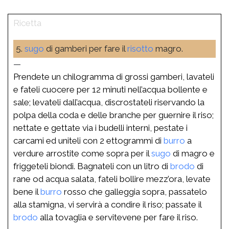
5.
sugo
di gamberi per fare il
risotto
magro.
—
Prendete un chilogramma di grossi gamberi, lavateli
e fateli cuocere per 12 minuti nell’acqua bollente e
sale; levateli dall’acqua, discrostateli riservando la
polpa della coda e delle branche per guernire il riso;
nettate e gettate via i budelli interni, pestate i
carcami ed uniteli con 2 ettogrammi di
burro
a
verdure arrostite come sopra per il
sugo
di magro e
friggeteli biondi. Bagnateli con un litro di
brodo
di
rane od acqua salata, fateli bollire mezz’ora, levate
bene il
burro
rosso che galleggia sopra, passatelo
alla stamigna, vi servirà a condire il riso; passate il
brodo
alla tovaglia e servitevene per fare il riso.