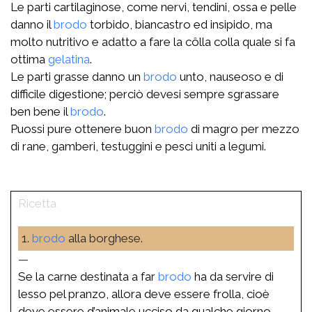
Le parti cartilaginose, come nervi, tendini, ossa e pelle
danno il
brodo
torbido, biancastro ed insipido, ma
molto nutritivo e adatto a fare la côlla colla quale si fa
ottima
gelatina
.
Le parti grasse danno un
brodo
unto, nauseoso e di
difficile digestione; perciò devesi sempre sgrassare
ben bene il
brodo
.
Puossi pure ottenere buon
brodo
di magro per mezzo
di rane, gamberi, testuggini e pesci uniti a legumi.
1.
brodo
alla borghese.
—
Se la carne destinata a far
brodo
ha da servire di
lesso pel pranzo, allora deve essere frolla, cioè
deve essere d’animale ucciso da qualche giorno,