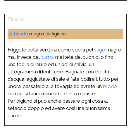
4.
brodo
magro di digiuno.
—
Friggete della verdura come sopra pel
sugo
magro,
ma, invece del
burro
, mettete del buon olio fino,
una foglia di lauro ed un po’ di salvia, un
ettogramma di lenticchie. Bagnate con tre litri
d’acqua, aggiustate di sale e fate bollire il tutto per
un’ora; passatelo alla tovaglia ed avrete un
brodo
con cui si fanno minestre di riso o paste.
Per digiuno si può anche passare ogni cosa al
setaccio doppio ed avere così una buonissima
purée.