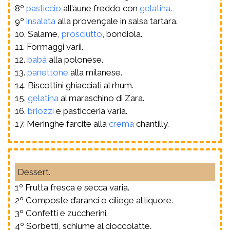
8º
pasticcio
all’aune freddo con
gelatina
.
9º
insalata
alla provençale in salsa tartara.
10. Salame,
prosciutto
, bondiola.
11. Formaggi varii.
12.
babà
alla polonese.
13.
panettone
alla milanese.
14. Biscottini ghiacciati al rhum.
15.
gelatina
al maraschino di Zara.
16.
briozzi
e pasticceria varia.
17. Meringhe farcite alla
crema
chantilly.
Dessert.
1º Frutta fresca e secca varia.
2º Composte d’aranci o ciliege al liquore.
3º Confetti e zuccherini.
4º Sorbetti, schiume al cioccolatte.