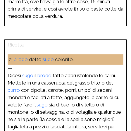
marmitta, ove havvi già le altre cose, 16 minuti
prima di servire, e così avrete il riso o paste cotte da
mescolare colla verdura.
2.
brodo
detto
sugo
colorito.
—
Dicesi
sugo
il
brodo
fatto abbrustolendo le carni.
Mettete in una casseruola del grasso trito o del
burro
con cipolle, carote, porri, un po’ di sedani
mondati e tagliati a fette, aggiungete la carne di cui
volete fare il
sugo
sia di bue, o di vitello o di
montone, o di selvaggina, o di volaglia e qualunque
ne sia la parte (la coscia e la spalla sono migliori);
tagliatela a pezzi o lasciatela intiera; servitevi pur