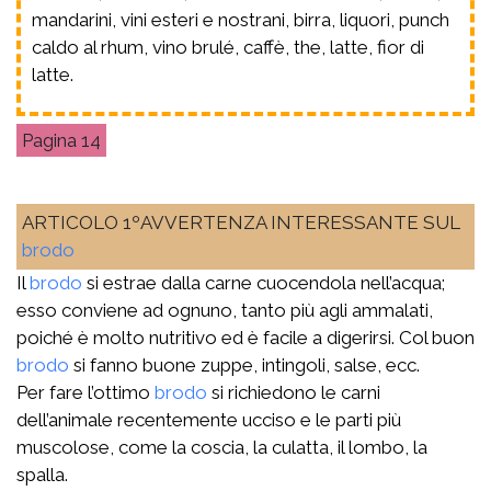
mandarini, vini esteri e nostrani, birra, liquori, punch
caldo al rhum, vino brulé, caffè, the, latte, fior di
latte.
14
ARTICOLO 1ºAVVERTENZA INTERESSANTE SUL
brodo
Il
brodo
si estrae dalla carne cuocendola nell’acqua;
esso conviene ad ognuno, tanto più agli ammalati,
poiché è molto nutritivo ed è facile a digerirsi. Col buon
brodo
si fanno buone zuppe, intingoli, salse, ecc.
Per fare l’ottimo
brodo
si richiedono le carni
dell’animale recentemente ucciso e le parti più
muscolose, come la coscia, la culatta, il lombo, la
spalla.