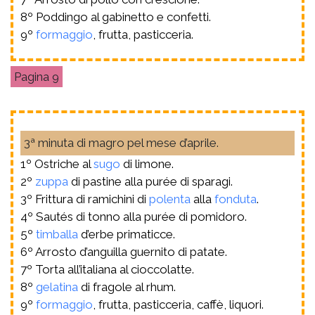
8º Poddingo al gabinetto e confetti.
9º
formaggio
, frutta, pasticceria.
9
3ª minuta di magro pel mese d’aprile.
1º Ostriche al
sugo
di limone.
2º
zuppa
di pastine alla purée di sparagi.
3º Frittura di ramichini di
polenta
alla
fonduta
.
4º Sautés di tonno alla purée di pomidoro.
5º
timballa
d’erbe primaticce.
6º Arrosto d’anguilla guernito di patate.
7º Torta all’italiana al cioccolatte.
8º
gelatina
di fragole al rhum.
9º
formaggio
, frutta, pasticceria, caffè, liquori.