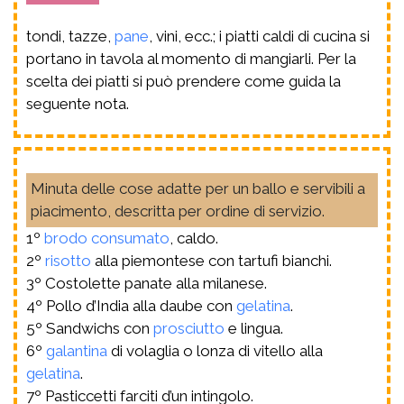
tondi, tazze,
pane
, vini, ecc.; i piatti caldi di cucina si
portano in tavola al momento di mangiarli. Per la
scelta dei piatti si può prendere come guida la
seguente nota.
Minuta delle cose adatte per un ballo e servibili a
piacimento, descritta per ordine di servizio.
1º
brodo
consumato
, caldo.
2º
risotto
alla piemontese con tartufi bianchi.
3º Costolette panate alla milanese.
4º Pollo d’India alla daube con
gelatina
.
5º Sandwichs con
prosciutto
e lingua.
6º
galantina
di volaglia o lonza di vitello alla
gelatina
.
7º Pasticcetti farciti d’un intingolo.