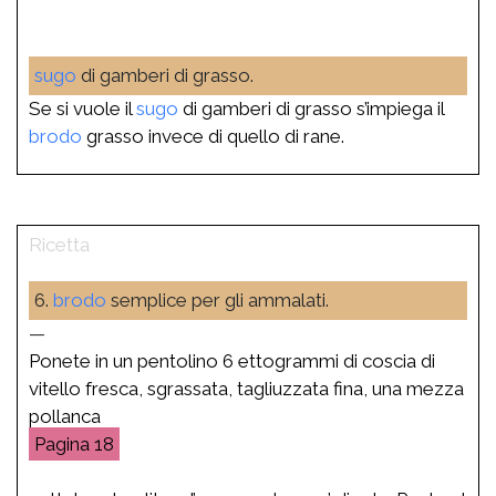
sugo
di gamberi di grasso.
Se si vuole il
sugo
di gamberi di grasso s’impiega il
brodo
grasso invece di quello di rane.
6.
brodo
semplice per gli ammalati.
—
Ponete in un pentolino 6 ettogrammi di coscia di
vitello fresca, sgrassata, tagliuzzata fina, una mezza
pollanca
18