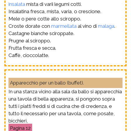
insalata
mista di varii legumi cotti.
Insalatina fresca, mista, varia, o crescione.
Mele o pere cotte allo sciroppo.
Croste dorate con
marmellata
al vino di
malaga
.
Castagne bianche sciroppate.
Prugne al sciroppo.
Frutta fresca e secca.
Caffè, cioccolatte.
Apparecchio per un ballo (buffet).
In una stanza vicino alla sala da ballo si apparecchia
una tavola di bella apparenza, si pongono sopra
tutti i piatti freddi sì di cucina che di credenza, e
tutto il necessario per una tavola, come posate,
bicchieri,
12