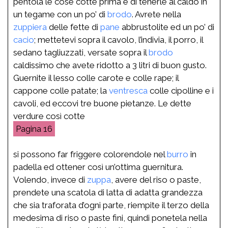
pentola le cose cotte prima e di tenerle al caldo in
un tegame con un po’ di
brodo
. Avrete nella
zuppiera
delle fette di
pane
abbrustolite ed un po’ di
cacio
; mettetevi sopra il cavolo, l’indivia, il porro, il
sedano tagliuzzati, versate sopra il
brodo
caldissimo che avete ridotto a 3 litri di buon gusto.
Guernite il lesso colle carote e colle rape; il
cappone colle patate; la
ventresca
colle cipolline e i
cavoli, ed eccovi tre buone pietanze. Le dette
verdure così cotte
16
si possono far friggere colorendole nel
burro
in
padella ed ottener così un’ottima guernitura.
Volendo, invece di
zuppa
, avere del riso o paste,
prendete una scatola di latta di adatta grandezza
che sia traforata d’ogni parte, riempite il terzo della
medesima di riso o paste fini, quindi ponetela nella