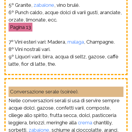
5º Granite,
zabaione
, vino brulé.
6º Punch caldo, acque dolci di varii gusti, aranciate,
orzate, limonate, ecc.
13
7º Vini esteri vari: Madera,
malaga
, Champagne.
8º Vini nostrali vari.
9º Liquori varii, birra, acqua di seltz, gazose, caffè
latte, fior di latte, the.
Conversazione serale (soirée).
Nelle conversazioni serali si usa di servire sempre
acque dolci, gazose, confetti varii, composte,
ciliege allo spirito, frutta secca, dolci, pasticceria
leggiera, briozzi, meringhe alla
crema
chantilly,
sorbetti,
zabaione
, schiume al cioccolatte, aranci,