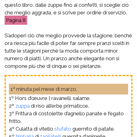
questo libro, dalle zuppe fino ai confetti, si sceglie ciò
che meglio aggrada, e si scrive per ordine di servizio.
8
S’adoperi ciò che meglio provvede la stagione; benché
ora riesca più facile di poter far sempre pranzi scelti in
tutte le stagioni perché la moda comporta minor
numero di piatti. Un pranzo anche elegante non si
compone più che di cinque o sei pietanze.
1ª minuta pel mese di marzo.
1º Hors d’œuvre { ravanelli. salame.
2º
zuppa
di riso all’erbe primaticce.
3º Frittura di costolette d’agnello panate e fegato
fritto.
4º Culatta di vitello
stufato
guernito di patate.
5º
timballa
di
tagliatelli
guernita d’animelle.