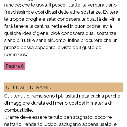
rancide; che le uova, il pesce, il latte, la verdura siano
freschissimi; e così dicasi delle altre sostanze. Eviterà
le troppe droghe e sale; conoscerà le qualità dei vini e
farà tenere la cantina netta ed in buon ordine; avrà
qualche idea d’igiene, cioè conoscerà quali sostanze
siano più utili e sane all’uomo. Infine procurerà che un
pranzo possa appagare la vista ed il gusto dei
commensali.
6
UTENSILI DI RAME.
Gli utensili di rame sono i più usitati nella cucina perché
di maggiore durata ed i meno costosi in materia di
combustibile.
Il rame deve essere tenuto ben stagnato; occorre
nettarlo, renderlo lucido, asciugarlo appena usato, e