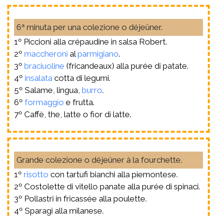
6ª minuta per una colezione o déjeûner.
1º Piccioni alla crépaudine in salsa Robert.
2º
maccheroni
al
parmigiano
.
3º
braciuoline
(fricandeaux) alla purée di patate.
4º
insalata
cotta di legumi.
5º Salame, lingua,
burro
.
6º
formaggio
e frutta.
7º Caffè, the, latte o fior di latte.
Grande colezione o déjeûner à la fourchette.
1º
risotto
con tartufi bianchi alla piemontese.
2º Costolette di vitello panate alla purée di spinaci.
3º Pollastri in fricassée alla poulette.
4º Sparagi alla milanese.