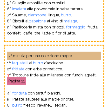
5º Quaglie arrostite con crostini.
6º
insalata
alla provençale in salsa tartara.
7º Salame,
giambone
, lingua,
burro
.
8º Biscuit al
zabaione
al vino di
malaga
.
9º Pasticceria mista con briozzi,
formaggio
, frutta,
confetti, caffè, the, latte o fior di latte.
7ª minuta per una colezione magra.
1º
tagliatelli
al
burro
d’acciughe.
2º
frittata
con erbe primaticce.
3
º Trotoline fritte alla milanese con funghi agretti.
11
4º
fonduta
con tartufi bianchi.
5º Patate sautées alla maître d’hôtel.
6º
burro
fresco, ravanelli, sedani.