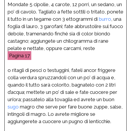
Mondate 5 cipolle, 4 carote, 12 porri, un sedano, un
po’ di cavolo. Tagliato a fette sottili o tritato, ponete
il tutto in un tegame con 3 ettogrammi di
burro
, una
foglia di lauro, 3 garofani; fate abbrustolire sul fuoco
debole, tramenando finché sia di color biondo
castagno; aggiungete un chilogramma di rane
pelate e nettate, oppure carcami, reste
17
o ritagli di pesci o testuggini, fateli ancor friggere
colla verdura spruzzandoli con un po’ di acqua e,
quando il tutto sarà colorito, bagnatelo con 2 litri
d’acqua; mettete un po’ di sale e fate cuocere per
un’ora; passatelo alla tovaglia ed avrete un buon
sugo
magro che serve per fare buone zuppe, salse,
intingoli di magro. Lo avrete migliore se
aggiungerete a cuocere un pugno di lenticchie.