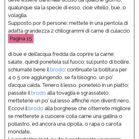
qualunque sia la specie di esso, cioè vitello, bue, o
volaglia.
Supposto por 6 persone: mettete in una pentola di
adatta grandezza 2 chilogrammi di carne di culaccio
15
di bue e dell’acqua fredda da coprire la carne;
salate, quindi ponetela sul fuoco; sul punto di bollire,
schiumate bene il
brodo
; continuate la bollitura per
4 o 5 ore aggiungendo, se fa bisogno, un po’
d’acqua calda. Tenero il lesso, ponetelo in un piatto;
passate il
brodo
alla tovaglia e sgrassatelo,
mettetene un po’ sul lesso affinché non diventi nero.
Eccovi il
brodo
alla borghese che otterrete migliore
se metterete a cuocere colla carne una gallina o
pollastro, ed ancora una cipolla, o rapa o carota
mondate.