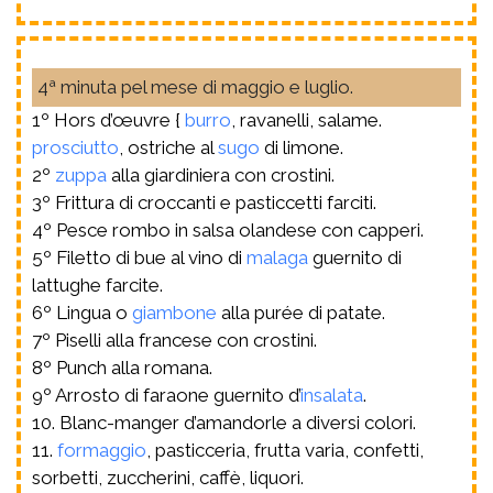
4ª minuta pel mese di maggio e luglio.
1º Hors d’œuvre {
burro
, ravanelli, salame.
prosciutto
, ostriche al
sugo
di limone.
2º
zuppa
alla giardiniera con crostini.
3º Frittura di croccanti e pasticcetti farciti.
4º Pesce rombo in salsa olandese con capperi.
5º Filetto di bue al vino di
malaga
guernito di
lattughe farcite.
6º Lingua o
giambone
alla purée di patate.
7º Piselli alla francese con crostini.
8º Punch alla romana.
9º Arrosto di faraone guernito d’
insalata
.
10. Blanc-manger d’amandorle a diversi colori.
11.
formaggio
, pasticceria, frutta varia, confetti,
sorbetti, zuccherini, caffè, liquori.