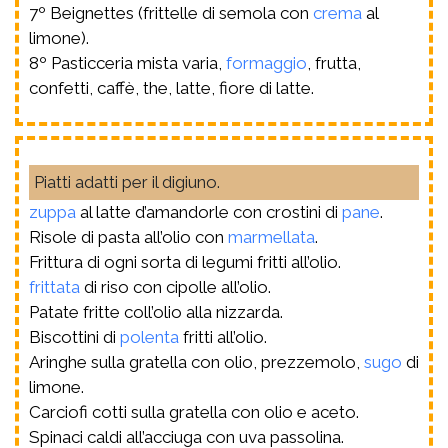
7º Beignettes (frittelle di semola con
crema
al
limone).
8º Pasticceria mista varia,
formaggio
, frutta,
confetti, caffè, the, latte, fiore di latte.
Piatti adatti per il digiuno.
zuppa
al latte d’amandorle con crostini di
pane
.
Risole di pasta all’olio con
marmellata
.
Frittura di ogni sorta di legumi fritti all’olio.
frittata
di riso con cipolle all’olio.
Patate fritte coll’olio alla nizzarda.
Biscottini di
polenta
fritti all’olio.
Aringhe sulla gratella con olio, prezzemolo,
sugo
di
limone.
Carciofi cotti sulla gratella con olio e aceto.
Spinaci caldi all’acciuga con uva passolina.