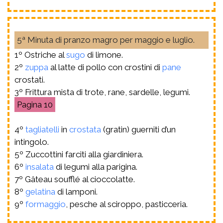
5ª Minuta di pranzo magro per maggio e luglio.
1º Ostriche al
sugo
di limone.
2º
zuppa
al latte di pollo con crostini di
pane
crostati.
3º Frittura mista di trote, rane, sardelle, legumi.
10
4º
tagliatelli
in
crostata
(gratin) guerniti d’un
intingolo.
5º Zuccottini farciti alla giardiniera.
6º
insalata
di legumi alla parigina.
7º Gâteau soufflé al cioccolatte.
8º
gelatina
di lamponi.
9º
formaggio
, pesche al sciroppo, pasticceria.