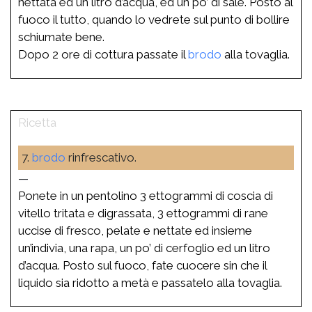
nettata ed un litro d’acqua, ed un po’ di sale. Posto al
fuoco il tutto, quando lo vedrete sul punto di bollire
schiumate bene.
Dopo 2 ore di cottura passate il
brodo
alla tovaglia.
7.
brodo
rinfrescativo.
—
Ponete in un pentolino 3 ettogrammi di coscia di
vitello tritata e digrassata, 3 ettogrammi di rane
uccise di fresco, pelate e nettate ed insieme
un’indivia, una rapa, un po’ di cerfoglio ed un litro
d’acqua. Posto sul fuoco, fate cuocere sin che il
liquido sia ridotto a metà e passatelo alla tovaglia.