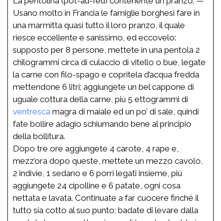
La pentolina (pot-au-feu) contenente un pranzo. —
Usano molto in Francia le famiglie borghesi fare in
una marmitta quasi tutto il loro pranzo, il quale
riesce eccellente e sanissimo, ed eccovelo:
supposto per 8 persone, mettete in una pentola 2
chilogrammi circa di culaccio di vitello o bue, legate
la carne con filo-spago e copritela d’acqua fredda
mettendone 6 litri; aggiungete un bel cappone di
uguale cottura della carne, più 5 ettogrammi di
ventresca
magra di maiale ed un po’ di sale, quindi
fate bollire adagio schiumando bene al principio
della bollitura.
Dopo tre ore aggiungete 4 carote, 4 rape e,
mezz’ora dopo queste, mettete un mezzo cavolo,
2 indivie, 1 sedano e 6 porri legati insieme, più
aggiungete 24 cipolline e 6 patate, ogni cosa
nettata e lavata. Continuate a far cuocere finché il
tutto sia cotto al suo punto; badate di levare dalla