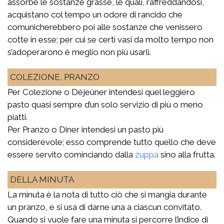
assorbe le sostanze grasse, le quali, raffreddandosi,
acquistano col tempo un odore di rancido che
comunicherebbero poi alle sostanze che venissero
cotte in esse; per cui se certi vasi da molto tempo non
s’adoperarono è meglio non più usarli.
COLEZIONE, PRANZO
Per Colezione o Déjeûner intendesi quel leggiero
pasto quasi sempre d’un solo servizio di più o meno
piatti.
Per Pranzo o Diner intendesi un pasto più
considerevole; esso comprende tutto quello che deve
essere servito cominciando dalla
zuppa
sino alla frutta.
DELLA MINUTA
La minuta è la nota di tutto ciò che si mangia durante
un pranzo, e si usa di darne una a ciascun convitato.
Quando si vuole fare una minuta si percorre l’indice di