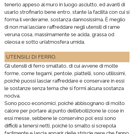
tenerlo appeso al muro in luogo asciutto, ed avanti di
usarlo strofinarlo bene entro, stante la facilità con cui si
forma il verderame, sostanza dannosissima. È meglio
di non mai lasciare raffreddare negli utensili di rame
veruna cosa, massimamente se acida, grassa od
oleosa e sotto un’atmosfera umida.
UTENSILI DI FERRO.
Gli utensili di ferro smaltato, di cui avvene di molte
forme, come tegami, pentole, piattelli, sono utilissimi,
poiché puossi lasciar raffreddare e conservare in essi
le sostanze senza tema che si formi alcuna sostanza
nociva.
Sono poco economici, poiché abbisognano di molto
calore per portare al punto dell’ebollizione le cose in
essi messe, sebbene le conservino poi: essi sono
difficili a tenersi netti, poiché lo smalto si screpola
facilmente e lascia apparir delle striscie nere che fanno