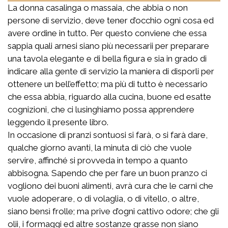
La donna casalinga o massaia, che abbia o non
persone di servizio, deve tener d’occhio ogni cosa ed
avere ordine in tutto. Per questo conviene che essa
sappia quali arnesi siano più necessarii per preparare
una tavola elegante e di bella figura e sia in grado di
indicare alla gente di servizio la maniera di disporli per
ottenere un bell’effetto; ma più di tutto è necessario
che essa abbia, riguardo alla cucina, buone ed esatte
cognizioni, che ci lusinghiamo possa apprendere
leggendo il presente libro.
In occasione di pranzi sontuosi si farà, o si farà dare,
qualche giorno avanti, la minuta di ciò che vuole
servire, affinché si provveda in tempo a quanto
abbisogna. Sapendo che per fare un buon pranzo ci
vogliono dei buoni alimenti, avrà cura che le carni che
vuole adoperare, o di volaglia, o di vitello, o altre,
siano bensì frolle; ma prive d’ogni cattivo odore; che gli
olii, i formaggi ed altre sostanze grasse non siano