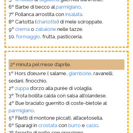
6º Barbe di becco al
parmigiano
.
7º Pollanca arrostita con
insalata
.
8º Carlotta (
charlotte
) di mele sciroppate.
9º
crema
o
zabaione
nelle tazze.
10.
formaggio
, frutta, pasticceria.
2ª minuta pel mese d’aprile.
1º Hors d’œuvre { salame,
giambone
. ravanelli,
sedani, finocchio.
2º
zuppa
d’orzo alla purée di volaglia.
3º Trota bollita calda con salsa all’olandese.
4º Bue braciato guernito di coste-bietole al
parmigiano
.
5º Filetti di montone piccati, all’acetosella.
6º Sparagi in
crostata
con
burro
e
cacio
.
7º Arrosto di pollo con crescione.