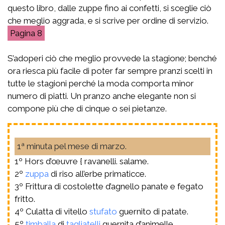
questo libro, dalle zuppe fino ai confetti, si sceglie ciò
che meglio aggrada, e si scrive per ordine di servizio.
8
S’adoperi ciò che meglio provvede la stagione; benché
ora riesca più facile di poter far sempre pranzi scelti in
tutte le stagioni perché la moda comporta minor
numero di piatti. Un pranzo anche elegante non si
compone più che di cinque o sei pietanze.
1ª minuta pel mese di marzo.
1º Hors d’œuvre { ravanelli. salame.
2º
zuppa
di riso all’erbe primaticce.
3º Frittura di costolette d’agnello panate e fegato
fritto.
4º Culatta di vitello
stufato
guernito di patate.
5º
timballa
di
tagliatelli
guernita d’animelle.