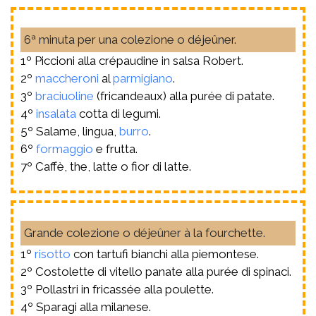
6ª minuta per una colezione o déjeûner.
1º Piccioni alla crépaudine in salsa Robert.
2º
maccheroni
al
parmigiano
.
3º
braciuoline
(fricandeaux) alla purée di patate.
4º
insalata
cotta di legumi.
5º Salame, lingua,
burro
.
6º
formaggio
e frutta.
7º Caffè, the, latte o fior di latte.
Grande colezione o déjeûner à la fourchette.
1º
risotto
con tartufi bianchi alla piemontese.
2º Costolette di vitello panate alla purée di spinaci.
3º Pollastri in fricassée alla poulette.
4º Sparagi alla milanese.