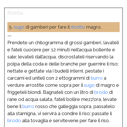
5.
sugo
di gamberi per fare il
risotto
magro.
—
Prendete un chilogramma di grossi gamberi, lavateli
e fateli cuocere per 12 minuti nell’acqua bollente e
sale; levateli dall’acqua, discrostateli riservando la
polpa della coda e delle branche per guernire il riso;
nettate e gettate via i budelli interni, pestate i
carcami ed uniteli con 2 ettogrammi di
burro
a
verdure arrostite come sopra per il
sugo
di magro e
friggeteli biondi. Bagnateli con un litro di
brodo
di
rane od acqua salata, fateli bollire mezz’ora, levate
bene il
burro
rosso che galleggia sopra, passatelo
alla stamigna, vi servirà a condire il riso; passate il
brodo
alla tovaglia e servitevene per fare il riso.