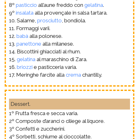
8º
pasticcio
all’aune freddo con
gelatina
.
9º
insalata
alla provençale in salsa tartara.
10. Salame,
prosciutto
, bondiola.
11. Formaggi varii.
12.
babà
alla polonese.
13.
panettone
alla milanese.
14. Biscottini ghiacciati al rhum.
15.
gelatina
al maraschino di Zara.
16.
briozzi
e pasticceria varia.
17. Meringhe farcite alla
crema
chantilly.
Dessert.
1º Frutta fresca e secca varia.
2º Composte d’aranci o ciliege al liquore.
3º Confetti e zuccherini.
4º Sorbetti, schiume al cioccolatte.