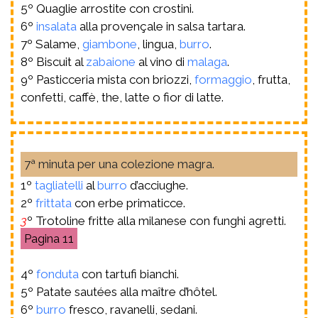
5º Quaglie arrostite con crostini.
6º
insalata
alla provençale in salsa tartara.
7º Salame,
giambone
, lingua,
burro
.
8º Biscuit al
zabaione
al vino di
malaga
.
9º Pasticceria mista con briozzi,
formaggio
, frutta,
confetti, caffè, the, latte o fior di latte.
7ª minuta per una colezione magra.
1º
tagliatelli
al
burro
d’acciughe.
2º
frittata
con erbe primaticce.
3
º Trotoline fritte alla milanese con funghi agretti.
11
4º
fonduta
con tartufi bianchi.
5º Patate sautées alla maître d’hôtel.
6º
burro
fresco, ravanelli, sedani.