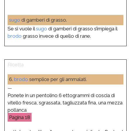
sugo
di gamberi di grasso.
Se si vuole il
sugo
di gamberi di grasso s’impiega il
brodo
grasso invece di quello di rane.
6.
brodo
semplice per gli ammalati.
—
Ponete in un pentolino 6 ettogrammi di coscia di
vitello fresca, sgrassata, tagliuzzata fina, una mezza
pollanca
18