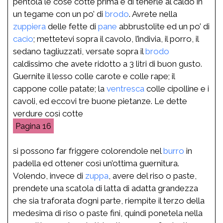
pentola le cose cotte prima e di tenerle al caldo in
un tegame con un po’ di
brodo
. Avrete nella
zuppiera
delle fette di
pane
abbrustolite ed un po’ di
cacio
; mettetevi sopra il cavolo, l’indivia, il porro, il
sedano tagliuzzati, versate sopra il
brodo
caldissimo che avete ridotto a 3 litri di buon gusto.
Guernite il lesso colle carote e colle rape; il
cappone colle patate; la
ventresca
colle cipolline e i
cavoli, ed eccovi tre buone pietanze. Le dette
verdure così cotte
16
si possono far friggere colorendole nel
burro
in
padella ed ottener così un’ottima guernitura.
Volendo, invece di
zuppa
, avere del riso o paste,
prendete una scatola di latta di adatta grandezza
che sia traforata d’ogni parte, riempite il terzo della
medesima di riso o paste fini, quindi ponetela nella