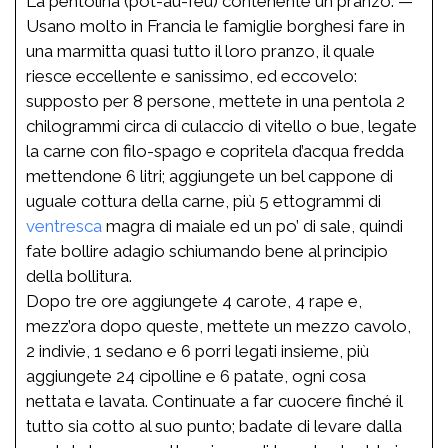
La pentolina (pot-au-feu) contenente un pranzo. —
Usano molto in Francia le famiglie borghesi fare in
una marmitta quasi tutto il loro pranzo, il quale
riesce eccellente e sanissimo, ed eccovelo:
supposto per 8 persone, mettete in una pentola 2
chilogrammi circa di culaccio di vitello o bue, legate
la carne con filo-spago e copritela d’acqua fredda
mettendone 6 litri; aggiungete un bel cappone di
uguale cottura della carne, più 5 ettogrammi di
ventresca
magra di maiale ed un po’ di sale, quindi
fate bollire adagio schiumando bene al principio
della bollitura.
Dopo tre ore aggiungete 4 carote, 4 rape e,
mezz’ora dopo queste, mettete un mezzo cavolo,
2 indivie, 1 sedano e 6 porri legati insieme, più
aggiungete 24 cipolline e 6 patate, ogni cosa
nettata e lavata. Continuate a far cuocere finché il
tutto sia cotto al suo punto; badate di levare dalla