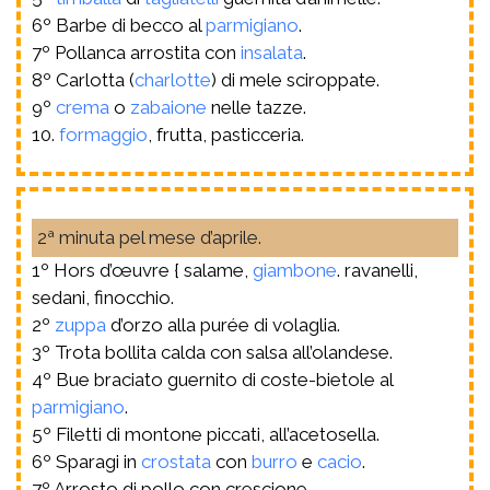
6º Barbe di becco al
parmigiano
.
7º Pollanca arrostita con
insalata
.
8º Carlotta (
charlotte
) di mele sciroppate.
9º
crema
o
zabaione
nelle tazze.
10.
formaggio
, frutta, pasticceria.
2ª minuta pel mese d’aprile.
1º Hors d’œuvre { salame,
giambone
. ravanelli,
sedani, finocchio.
2º
zuppa
d’orzo alla purée di volaglia.
3º Trota bollita calda con salsa all’olandese.
4º Bue braciato guernito di coste-bietole al
parmigiano
.
5º Filetti di montone piccati, all’acetosella.
6º Sparagi in
crostata
con
burro
e
cacio
.
7º Arrosto di pollo con crescione.