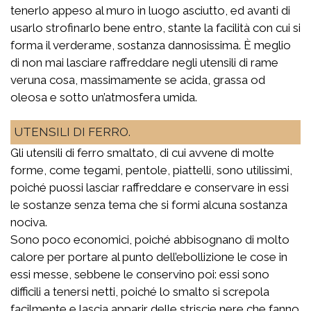
tenerlo appeso al muro in luogo asciutto, ed avanti di
usarlo strofinarlo bene entro, stante la facilità con cui si
forma il verderame, sostanza dannosissima. È meglio
di non mai lasciare raffreddare negli utensili di rame
veruna cosa, massimamente se acida, grassa od
oleosa e sotto un’atmosfera umida.
UTENSILI DI FERRO.
Gli utensili di ferro smaltato, di cui avvene di molte
forme, come tegami, pentole, piattelli, sono utilissimi,
poiché puossi lasciar raffreddare e conservare in essi
le sostanze senza tema che si formi alcuna sostanza
nociva.
Sono poco economici, poiché abbisognano di molto
calore per portare al punto dell’ebollizione le cose in
essi messe, sebbene le conservino poi: essi sono
difficili a tenersi netti, poiché lo smalto si screpola
facilmente e lascia apparir delle striscie nere che fanno