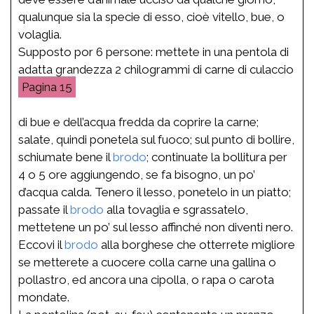
qualunque sia la specie di esso, cioè vitello, bue, o
volaglia.
Supposto por 6 persone: mettete in una pentola di
adatta grandezza 2 chilogrammi di carne di culaccio
15
di bue e dell’acqua fredda da coprire la carne;
salate, quindi ponetela sul fuoco; sul punto di bollire,
schiumate bene il
brodo
; continuate la bollitura per
4 o 5 ore aggiungendo, se fa bisogno, un po’
d’acqua calda. Tenero il lesso, ponetelo in un piatto;
passate il
brodo
alla tovaglia e sgrassatelo,
mettetene un po’ sul lesso affinché non diventi nero.
Eccovi il
brodo
alla borghese che otterrete migliore
se metterete a cuocere colla carne una gallina o
pollastro, ed ancora una cipolla, o rapa o carota
mondate.