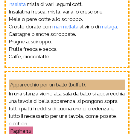
insalata
mista di varii legumi cotti.
Insalatina fresca, mista, varia, o crescione.
Mele o pere cotte allo sciroppo.
Croste dorate con
marmellata
al vino di
malaga
.
Castagne bianche sciroppate.
Prugne al sciroppo.
Frutta fresca e secca.
Caffè, cioccolatte.
Apparecchio per un ballo (buffet).
In una stanza vicino alla sala da ballo si apparecchia
una tavola di bella apparenza, si pongono sopra
tutti i piatti freddi sì di cucina che di credenza, e
tutto il necessario per una tavola, come posate,
bicchieri,
12