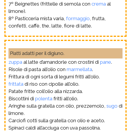
7º Beignettes (frittelle di semola con
crema
al
limone).
8º Pasticceria mista varia,
formaggio
, frutta,
confetti, caffè, the, latte, fiore di latte.
Piatti adatti per il digiuno.
zuppa
al latte d’amandorle con crostini di
pane
.
Risole di pasta all’olio con
marmellata
.
Frittura di ogni sorta di legumi fritti all’olio.
frittata
di riso con cipolle all’olio.
Patate fritte coll’olio alla nizzarda.
Biscottini di
polenta
fritti all’olio.
Aringhe sulla gratella con olio, prezzemolo,
sugo
di
limone.
Carciofi cotti sulla gratella con olio e aceto.
Spinaci caldi all’acciuga con uva passolina.