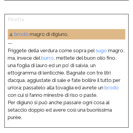
4.
brodo
magro di digiuno.
—
Friggete della verdura come sopra pel
sugo
magro,
ma, invece del
burro
, mettete del buon olio fino,
una foglia di lauro ed un po’ di salvia, un
ettogramma di lenticchie. Bagnate con tre litri
d’acqua, aggiustate di sale e fate bollire il tutto per
un’ora; passatelo alla tovaglia ed avrete un
brodo
con cui si fanno minestre di riso o paste.
Per digiuno si può anche passare ogni cosa al
setaccio doppio ed avere così una buonissima
purée.