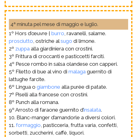
4ª minuta pel mese di maggio e luglio.
1º Hors d’œuvre {
burro
, ravanelli, salame.
prosciutto
, ostriche al
sugo
di limone.
2º
zuppa
alla giardiniera con crostini.
3º Frittura di croccanti e pasticcetti farciti.
4º Pesce rombo in salsa olandese con capperi.
5º Filetto di bue al vino di
malaga
guernito di
lattughe farcite.
6º Lingua o
giambone
alla purée di patate.
7º Piselli alla francese con crostini.
8º Punch alla romana.
9º Arrosto di faraone guernito d’
insalata
.
10. Blanc-manger d’amandorle a diversi colori.
11.
formaggio
, pasticceria, frutta varia, confetti,
sorbetti, zuccherini, caffè, liquori.