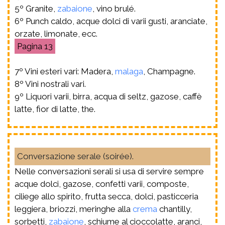
5º Granite,
zabaione
, vino brulé.
6º Punch caldo, acque dolci di varii gusti, aranciate,
orzate, limonate, ecc.
13
7º Vini esteri vari: Madera,
malaga
, Champagne.
8º Vini nostrali vari.
9º Liquori varii, birra, acqua di seltz, gazose, caffè
latte, fior di latte, the.
Conversazione serale (soirée).
Nelle conversazioni serali si usa di servire sempre
acque dolci, gazose, confetti varii, composte,
ciliege allo spirito, frutta secca, dolci, pasticceria
leggiera, briozzi, meringhe alla
crema
chantilly,
sorbetti,
zabaione
, schiume al cioccolatte, aranci,