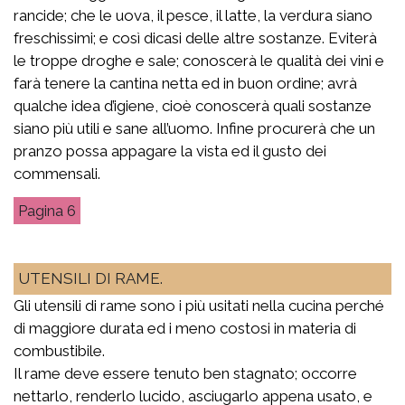
rancide; che le uova, il pesce, il latte, la verdura siano
freschissimi; e così dicasi delle altre sostanze. Eviterà
le troppe droghe e sale; conoscerà le qualità dei vini e
farà tenere la cantina netta ed in buon ordine; avrà
qualche idea d’igiene, cioè conoscerà quali sostanze
siano più utili e sane all’uomo. Infine procurerà che un
pranzo possa appagare la vista ed il gusto dei
commensali.
6
UTENSILI DI RAME.
Gli utensili di rame sono i più usitati nella cucina perché
di maggiore durata ed i meno costosi in materia di
combustibile.
Il rame deve essere tenuto ben stagnato; occorre
nettarlo, renderlo lucido, asciugarlo appena usato, e