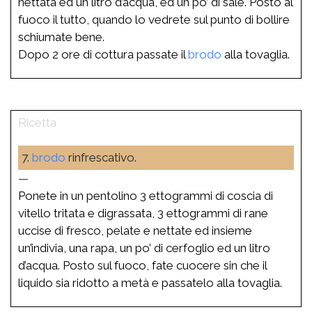
nettata ed un litro d’acqua, ed un po’ di sale. Posto al
fuoco il tutto, quando lo vedrete sul punto di bollire
schiumate bene.
Dopo 2 ore di cottura passate il
brodo
alla tovaglia.
7.
brodo
rinfrescativo.
—
Ponete in un pentolino 3 ettogrammi di coscia di
vitello tritata e digrassata, 3 ettogrammi di rane
uccise di fresco, pelate e nettate ed insieme
un’indivia, una rapa, un po’ di cerfoglio ed un litro
d’acqua. Posto sul fuoco, fate cuocere sin che il
liquido sia ridotto a metà e passatelo alla tovaglia.