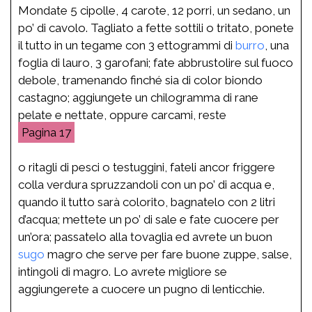
Mondate 5 cipolle, 4 carote, 12 porri, un sedano, un
po’ di cavolo. Tagliato a fette sottili o tritato, ponete
il tutto in un tegame con 3 ettogrammi di
burro
, una
foglia di lauro, 3 garofani; fate abbrustolire sul fuoco
debole, tramenando finché sia di color biondo
castagno; aggiungete un chilogramma di rane
pelate e nettate, oppure carcami, reste
17
o ritagli di pesci o testuggini, fateli ancor friggere
colla verdura spruzzandoli con un po’ di acqua e,
quando il tutto sarà colorito, bagnatelo con 2 litri
d’acqua; mettete un po’ di sale e fate cuocere per
un’ora; passatelo alla tovaglia ed avrete un buon
sugo
magro che serve per fare buone zuppe, salse,
intingoli di magro. Lo avrete migliore se
aggiungerete a cuocere un pugno di lenticchie.