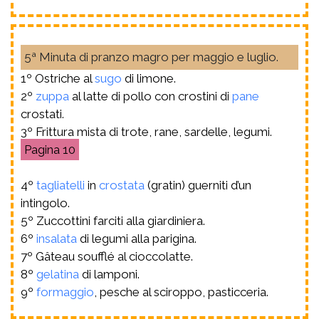
5ª Minuta di pranzo magro per maggio e luglio.
1º Ostriche al
sugo
di limone.
2º
zuppa
al latte di pollo con crostini di
pane
crostati.
3º Frittura mista di trote, rane, sardelle, legumi.
10
4º
tagliatelli
in
crostata
(gratin) guerniti d’un
intingolo.
5º Zuccottini farciti alla giardiniera.
6º
insalata
di legumi alla parigina.
7º Gâteau soufflé al cioccolatte.
8º
gelatina
di lamponi.
9º
formaggio
, pesche al sciroppo, pasticceria.