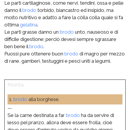
Le parti cartilaginose, come nervi, tendini, ossa e pelle
danno il
brodo
torbido, biancastro ed insipido, ma
molto nutritivo e adatto a fare la côlla colla quale si fa
ottima
gelatina
.
Le parti grasse danno un
brodo
unto, nauseoso e di
difficile digestione; perciò devesi sempre sgrassare
ben bene il
brodo
.
Puossi pure ottenere buon
brodo
di magro per mezzo
di rane, gamberi, testuggini e pesci uniti a legumi.
1.
brodo
alla borghese.
—
Se la carne destinata a far
brodo
ha da servire di
lesso pel pranzo, allora deve essere frolla, cioè
deve essere d’animale ucciso da qualche giorno,