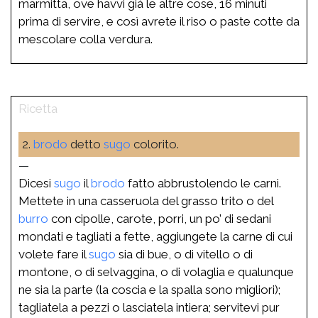
marmitta, ove havvi già le altre cose, 16 minuti
prima di servire, e così avrete il riso o paste cotte da
mescolare colla verdura.
2.
brodo
detto
sugo
colorito.
—
Dicesi
sugo
il
brodo
fatto abbrustolendo le carni.
Mettete in una casseruola del grasso trito o del
burro
con cipolle, carote, porri, un po’ di sedani
mondati e tagliati a fette, aggiungete la carne di cui
volete fare il
sugo
sia di bue, o di vitello o di
montone, o di selvaggina, o di volaglia e qualunque
ne sia la parte (la coscia e la spalla sono migliori);
tagliatela a pezzi o lasciatela intiera; servitevi pur