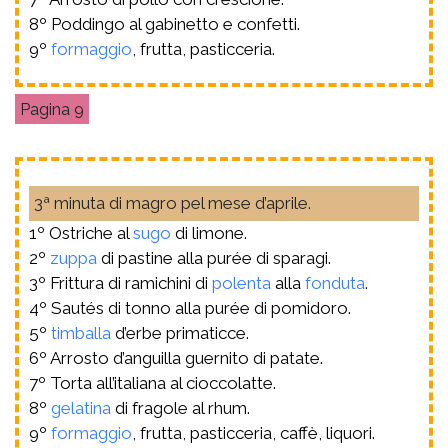
8º Poddingo al gabinetto e confetti.
9º
formaggio
, frutta, pasticceria.
9
3ª minuta di magro pel mese d’aprile.
1º Ostriche al
sugo
di limone.
2º
zuppa
di pastine alla purée di sparagi.
3º Frittura di ramichini di
polenta
alla
fonduta
.
4º Sautés di tonno alla purée di pomidoro.
5º
timballa
d’erbe primaticce.
6º Arrosto d’anguilla guernito di patate.
7º Torta all’italiana al cioccolatte.
8º
gelatina
di fragole al rhum.
9º
formaggio
, frutta, pasticceria, caffè, liquori.