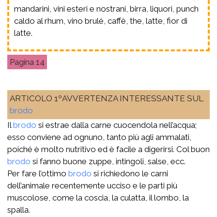
mandarini, vini esteri e nostrani, birra, liquori, punch
caldo al rhum, vino brulé, caffè, the, latte, fior di
latte.
14
ARTICOLO 1ºAVVERTENZA INTERESSANTE SUL
brodo
Il
brodo
si estrae dalla carne cuocendola nell’acqua;
esso conviene ad ognuno, tanto più agli ammalati,
poiché è molto nutritivo ed è facile a digerirsi. Col buon
brodo
si fanno buone zuppe, intingoli, salse, ecc.
Per fare l’ottimo
brodo
si richiedono le carni
dell’animale recentemente ucciso e le parti più
muscolose, come la coscia, la culatta, il lombo, la
spalla.