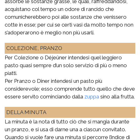
assorbe le sostanze grasse, le quali, raffreddandosi,
acquistano col tempo un odore di rancido che
comunicherebbero poi alle sostanze che venissero
cotte in esse; per cui se certi vasi da molto tempo non
s’adoperarono è meglio non più usarli.
COLEZIONE, PRANZO
Per Colezione o Déjeûner intendesi quel leggiero
pasto quasi sempre d’un solo servizio di più o meno
piatti.
Per Pranzo o Diner intendesi un pasto più
considerevole; esso comprende tutto quello che deve
essere servito cominciando dalla
zuppa
sino alla frutta.
DELLA MINUTA
La minuta è la nota di tutto ciò che si mangia durante
un pranzo, e si usa di darne una a ciascun convitato.
Quando si vuole fare una minuta si percorre l’indice di