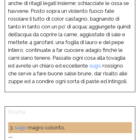
anche di ritagli legati insieme; schiacciate le ossa se
havvene. Posto sopra un violento fuoco fate
rosolare il tutto di color castagno, bagnando di
tanto in tanto con un po’ di acqua; aggiungete quindi
dell’acqua da coprire la carne, aggiustate di sale e
mettete 4 garofani, una foglia di lauro e del pepe
intiero, continuate a far cuocere adagio finché le
carni siano tenere. Passate ogni cosa alla tovaglia
ed avrete un chiaro ed eccellente
sugo
rossigno
che serve a fare buone salse brune, dar risalto alle
zuppe ed a condire ogni sorta di paste ed intingoli.
3.
sugo
magro colorito.
—