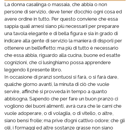
La donna casalinga o massaia, che abbia o non
persone di servizio, deve tener d’occhio ogni cosa ed
avere ordine in tutto. Per questo conviene che essa
sappia quali arnesi siano più necessarii per preparare
una tavola elegante e di bella figura e sia in grado di
indicare alla gente di servizio la maniera di disporli per
ottenere un bell’effetto; ma più di tutto è necessario
che essa abbia, riguardo alla cucina, buone ed esatte
cognizioni, che ci lusinghiamo possa apprendere
leggendo il presente libro.
In occasione di pranzi sontuosi si farà, o si farà dare,
qualche giorno avanti, la minuta di ciò che vuole
servire, affinché si provveda in tempo a quanto
abbisogna. Sapendo che per fare un buon pranzo ci
vogliono dei buoni alimenti, avrà cura che le carni che
vuole adoperare, o di volaglia, o di vitello, o altre,
siano bensì frolle; ma prive d’ogni cattivo odore; che gli
olii, i formaggi ed altre sostanze grasse non siano