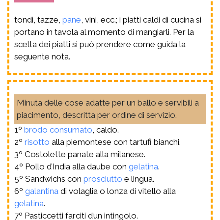
tondi, tazze,
pane
, vini, ecc.; i piatti caldi di cucina si
portano in tavola al momento di mangiarli. Per la
scelta dei piatti si può prendere come guida la
seguente nota.
Minuta delle cose adatte per un ballo e servibili a
piacimento, descritta per ordine di servizio.
1º
brodo
consumato
, caldo.
2º
risotto
alla piemontese con tartufi bianchi.
3º Costolette panate alla milanese.
4º Pollo d’India alla daube con
gelatina
.
5º Sandwichs con
prosciutto
e lingua.
6º
galantina
di volaglia o lonza di vitello alla
gelatina
.
7º Pasticcetti farciti d’un intingolo.