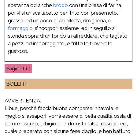
sostanza od anche
brodo
con una presa di farina,
poi vi si unisca lacetto ben trito con presemolo,
grassa, ed un poco di cipolletta, drogheria, e
formaggio
: s’incorpori assieme, ed in seguito si
stenda sopra di un tondo a raffreddare, che tagliato
a pezzi ed imboraggiato, e fritto lo troverete
gustoso.
I.14
BOLLITI.
AVVERTENZA.
II bue, perché faccia buona comparsa in tavola, e
meglio si assapori, vorrà essere di bella qualità ossia di
colore oscuro, o bigio p. e. di costa falsa, cuscino ec.,
quale preparato con alcune fese d’aglio, e ben battuto