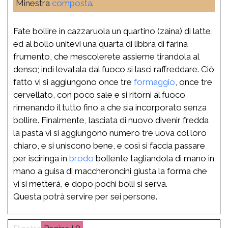
Minestra
composta
.
Fate bollire in cazzaruola un quartino (zaina) di latte,
ed al bollo unitevi una quarta di libbra di farina
frumento, che mescolerete assieme tirandola al
denso; indi levatala dal fuoco si lasci raffreddare. Ciò
fatto vi si aggiungono once tre
formaggio
, once tre
cervellato, con poco sale e si ritorni al fuoco
rimenando il tutto fino a che sia incorporato senza
bollire. Finalmente, lasciata di nuovo divenir fredda
la pasta vi si aggiungono numero tre uova col loro
chiaro, e si uniscono bene, e così si faccia passare
per isciringa in
brodo
bollente tagliandola di mano in
mano a guisa di maccheroncini giusta la forma che
vi si metterà, e dopo pochi bolli si serva.
Questa potrà servire per sei persone.