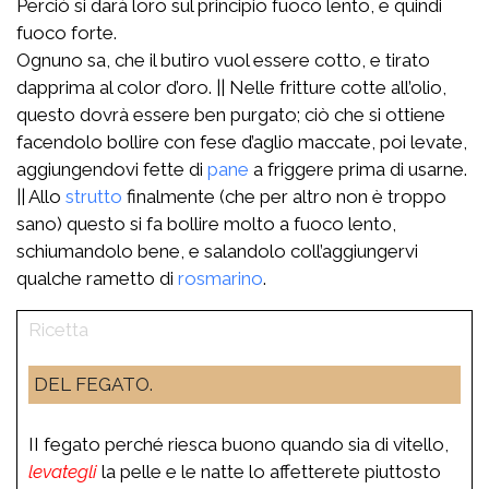
Perciò si darà loro sul principio fuoco lento, e quindi
fuoco forte.
Ognuno sa, che il butiro vuol essere cotto, e tirato
dapprima al color d’oro. || Nelle fritture cotte all’olio,
questo dovrà essere ben purgato; ciò che si ottiene
facendolo bollire con fese d’aglio maccate, poi levate,
aggiungendovi fette di
pane
a friggere prima di usarne.
|| Allo
strutto
finalmente (che per altro non è troppo
sano) questo si fa bollire molto a fuoco lento,
schiumandolo bene, e salandolo coll’aggiungervi
qualche rametto di
rosmarino
.
DEL FEGATO.
II fegato perché riesca buono quando sia di vitello,
levategli
la pelle e le natte lo affetterete piuttosto