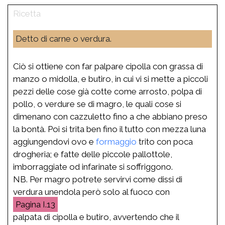
Detto di carne o verdura.
Ciò si ottiene con far palpare cipolla con grassa di
manzo o midolla, e butiro, in cui vi si mette a piccoli
pezzi delle cose già cotte come arrosto, polpa di
pollo, o verdure se di magro, le quali cose si
dimenano con cazzuletto fino a che abbiano preso
la bontà. Poi si trita ben fino il tutto con mezza luna
aggiungendovi ovo e
formaggio
trito con poca
drogheria; e fatte delle piccole pallottole,
imborraggiate od infarinate si soffriggono.
NB. Per magro potrete servirvi come dissi di
verdura unendola però solo al fuoco con
I.13
palpata di cipolla e butiro, avvertendo che il