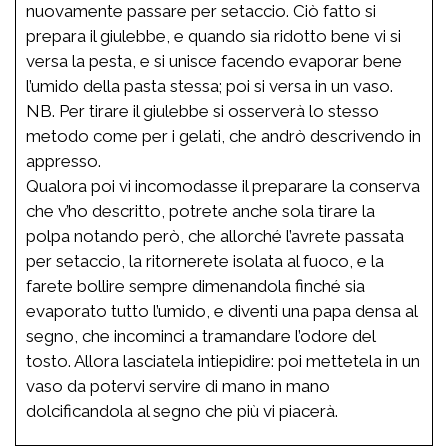
nuovamente passare per setaccio. Ciò fatto si
prepara il giulebbe, e quando sia ridotto bene vi si
versa la pesta, e si unisce facendo evaporar bene
l’umido della pasta stessa; poi si versa in un vaso.
NB. Per tirare il giulebbe si osserverà lo stesso
metodo come per i gelati, che andrò descrivendo in
appresso.
Qualora poi vi incomodasse il preparare la conserva
che v’ho descritto, potrete anche sola tirare la
polpa notando però, che allorché l’avrete passata
per setaccio, la ritornerete isolata al fuoco, e la
farete bollire sempre dimenandola finché sia
evaporato tutto l’umido, e diventi una papa densa al
segno, che incominci a tramandare l’odore del
tosto. Allora lasciatela intiepidire: poi mettetela in un
vaso da potervi servire di mano in mano
dolcificandola al segno che più vi piacerà.