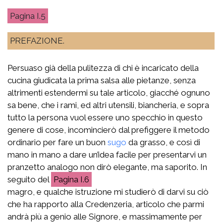
I.5
PREFAZIONE.
Persuaso già della pulitezza di chi è incaricato della
cucina giudicata la prima salsa alle pietanze, senza
altrimenti estendermi su tale articolo, giacché ognuno
sa bene, che i rami, ed altri utensili, biancheria, e sopra
tutto la persona vuol essere uno specchio in questo
genere di cose, incomincierò dal prefiggere il metodo
ordinario per fare un buon
sugo
da grasso, e così di
mano in mano a dare un’idea facile per presentarvi un
pranzetto analogo non dirò elegante, ma saporito. In
seguito del
I.6
magro, e qualche istruzione mi studierò di darvi su ciò
che ha rapporto alla Credenzeria, articolo che parmi
andrà più a genio alle Signore, e massimamente per