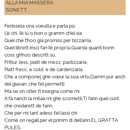
ALLA MIA MASSERA.
SONETT.
Fenissela ona vœulta e parla pù:
L’è chi, l’è lù o bon o gramm ch’el sia
Quel che t’hoo già promiss per bizzarria,
Quel librett inscì fan l’è propi lù.Guarda quanti bonn
coss gh’hoo descritt sù,
Frittur, less, piatt de mezz, pastizzaria,
Piatt frecc, e cold, e de cardenzaria,
Che a componej ghe vœur la soa virtù.Damm pur anch
del giavan, che t’el permetti:
Ma se on olter t’i insegna come mì
A fà nanch la mitaa mi ghe scometti.Ti fann quel cunt,
che credarett de fann,
Che per mì tant adess t’el lassi chì
Comè on regall per el primm dì dell’ann.EL GRATTA
PULES.