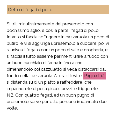
Detto di fegati di pollo.
Si triti minutissimamente del presemolo con
pochissimo aglio, e così a parte i fegati di pollo.
Intanto si faccia soffriggere in cazzaruola un poco di
butiro, e vi si aggiunga il presemolo a cuocere; poi vi
si unisca il fegato con un poco di sale e drogheria, e
si faccia il tutto assieme parimenti unire a fuoco con
un buon cucchiaio di farina in fino a che
dimenandolo col cazzuletto si veda distaccarsi dal
fondo della cazzaruola. Allora si levi, e
I.12
si distenda su di un piatto a raffreddare, che
impannerete di poi a piccoli pezzi, e friggerete.
NB. Con quattro fegati, ed un buon pugno di
presemolo serve per otto persone impannato due
volte.