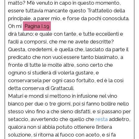
matto? M’è venuto in capo in questo momento,
essere tuttavia mancante questo Trattatello della
principale, a parer mio, e forse da pochi conosciuta.
Oh mi
I.19
dirà taluno: e quale con tante, e tutte eccellenti e
facili a comporsi, che me ne avete descritte?
Questa, credetemi, è quella che, lasciato da parte il
predicato che non vuol essere tanto biasimato, a
fronte di tutte le molte altre, sono certo che
ognuno si studierà di volerla gustare, e
conservarsela per ogni caso fortuito, ed è la così
detta conserva di Grattaculi.
Maturi e mondi si mettono in infusione nel vino
bianco per due o tre giorni, poi si fanno bollire nello
stesso vino fino a che sieno disfatti, e si passano per
setaccio, avvertendo che quello che
resta
addietro,
qualora non si abbia potuto ottenere l’intiera
soluzione, si ritorna al fuoco con aceto, e si fa