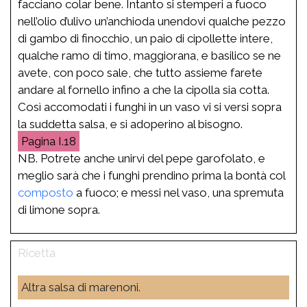
facciano colar bene. Intanto si stemperi a fuoco
nell’olio d’ulivo un’anchioda unendovi qualche pezzo
di gambo di finocchio, un paio di cipollette intere,
qualche ramo di timo, maggiorana, e basilico se ne
avete, con poco sale, che tutto assieme farete
andare al fornello infino a che la cipolla sia cotta.
Così accomodati i funghi in un vaso vi si versi sopra
la suddetta salsa, e si adoperino al bisogno.
I.18
NB. Potrete anche unirvi del pepe garofolato, e
meglio sarà che i funghi prendino prima la bontà col
composto
a fuoco; e messi nel vaso, una spremuta
di limone sopra.
Altra salsa di marenoni.