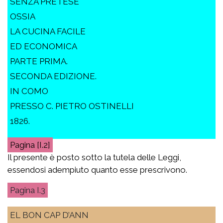
SENZA PRETESE
OSSIA
LA CUCINA FACILE
ED ECONOMICA
PARTE PRIMA.
SECONDA EDIZIONE.
IN COMO
PRESSO C. PIETRO OSTINELLI
1826.
[I.2]
Il presente è posto sotto la tutela delle Leggi,
essendosi adempiuto quanto esse prescrivono.
I.3
EL BON CAP D’ANN