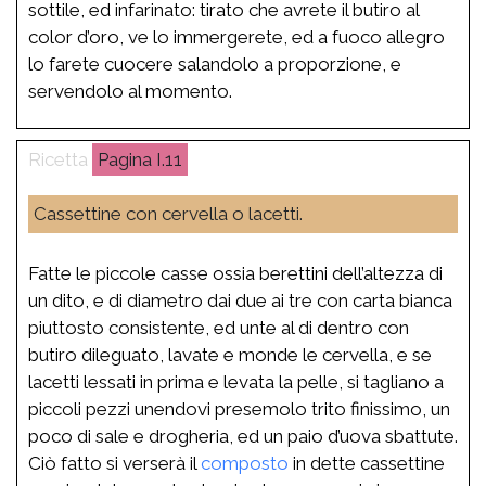
sottile, ed infarinato: tirato che avrete il butiro al
color d’oro, ve lo immergerete, ed a fuoco allegro
lo farete cuocere salandolo a proporzione, e
servendolo al momento.
I.11
Cassettine con cervella o lacetti.
Fatte le piccole casse ossia berettini dell’altezza di
un dito, e di diametro dai due ai tre con carta bianca
piuttosto consistente, ed unte al di dentro con
butiro dileguato, lavate e monde le cervella, e se
lacetti lessati in prima e levata la pelle, si tagliano a
piccoli pezzi unendovi presemolo trito finissimo, un
poco di sale e drogheria, ed un paio d’uova sbattute.
Ciò fatto si verserà il
composto
in dette cassettine