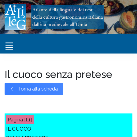
Atlante della lingua e dei testi
della cultura gastronomica italiana
dall’età medievale all’Unità
Il cuoco senza pretese
Torna alla scheda
[I.1]
IL CUOCO