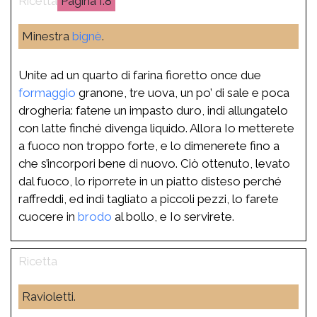
I.8
Minestra
bignè
.
Unite ad un quarto di farina fioretto once due
formaggio
granone, tre uova, un po’ di sale e poca
drogheria: fatene un impasto duro, indi allungatelo
con latte finché divenga liquido. Allora Io metterete
a fuoco non troppo forte, e lo dimenerete fino a
che s’incorpori bene di nuovo. Ciò ottenuto, levato
dal fuoco, lo riporrete in un piatto disteso perché
raffreddi, ed indi tagliato a piccoli pezzi, lo farete
cuocere in
brodo
al bollo, e Io servirete.
Ravioletti.