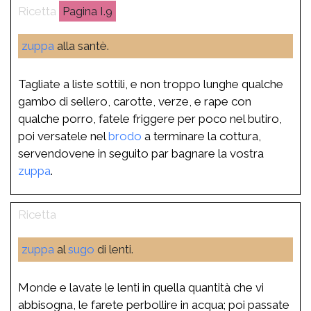
I.9
zuppa
alla santè.
Tagliate a liste sottili, e non troppo lunghe qualche
gambo di sellero, carotte, verze, e rape con
qualche porro, fatele friggere per poco nel butiro,
poi versatele nel
brodo
a terminare la cottura,
servendovene in seguito par bagnare la vostra
zuppa
.
zuppa
al
sugo
di lenti.
Monde e lavate le lenti in quella quantità che vi
abbisogna, le farete perbollire in acqua; poi passate