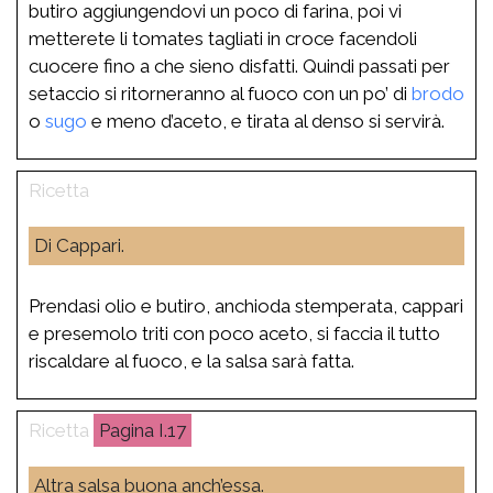
butiro aggiungendovi un poco di farina, poi vi
metterete li tomates tagliati in croce facendoli
cuocere fino a che sieno disfatti. Quindi passati per
setaccio si ritorneranno al fuoco con un po’ di
brodo
o
sugo
e meno d’aceto, e tirata al denso si servirà.
Di Cappari.
Prendasi olio e butiro, anchioda stemperata, cappari
e presemolo triti con poco aceto, si faccia il tutto
riscaldare al fuoco, e la salsa sarà fatta.
I.17
Altra salsa buona anch’essa.