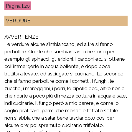
I.20
VERDURE.
AVVERTENZE.
Le verdure alcune s’imbiancano, ed altre si fanno
perbollire. Quelle che si imbiancano che sono per
esempio gli spinacci, gli erbioni, i cardoni ec., si ottiene
coll’immergerle in acqua bollente, e dopo poca
bollitura levate, ed asciugate si cucinano. Le seconde
che si fanno perbollire come i cornetti, i funghi, le
zucche, i mareggiani, i porri, le cipolle ecc., altro non è
che ridurle a poco più di mezza cottura in acqua e sale,
indi cucinarle. Il fungo però a mio parere, e come io
soglio praticare, parmi che mondo e fettato sottile
non si abbia che a salar bene lasciandolo così per
alcune ore; poi spremuto cucinarlo triffolato.