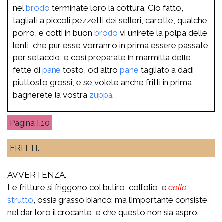
nel
brodo
terminate loro la cottura. Ciò fatto,
tagliati a piccoli pezzetti dei selleri, carotte, qualche
porro, e cotti in buon
brodo
vi unirete la polpa delle
lenti, che pur esse vorranno in prima essere passate
per setaccio, e così preparate in marmitta delle
fette di
pane
tosto, od altro
pane
tagliato a dadi
piuttosto grossi, e se volete anche fritti in prima,
bagnerete la vostra
zuppa
.
I.10
FRITTI.
AVVERTENZA.
Le fritture si friggono col butiro, coll’olio, e
collo
strutto
, ossia grasso bianco; ma l’importante consiste
nel dar loro il crocante, e che questo non sia aspro.