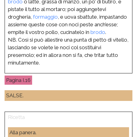
brodo
o latte, grassa di manzo, un po’ di butiro, e
pistate il tutto al mortaro; poi aggiungetevi
drogheria,
formaggio
, e uova sbattute, impastando
assieme queste cose con noci peste anch’esse;
empite il vostro pollo, cucinatelo in
brodo
.
NB. Così si può allestire una punta di petto di vitello,
lasciando se volete le noci col sostituirvi
presemolo; ed in allora non si fa, che tritar tutto
minutamente.
I.16
SALSE.
Alla panera.