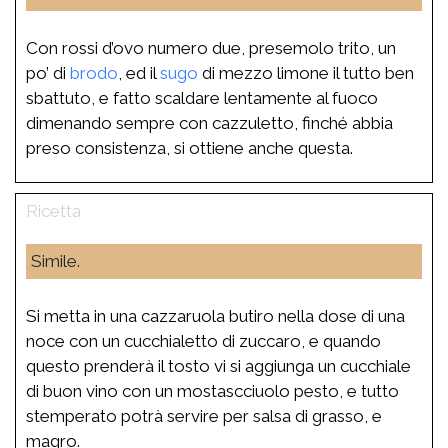
Con rossi d’ovo numero due, presemolo trito, un
po’ di
brodo
, ed il
sugo
di mezzo limone il tutto ben
sbattuto, e fatto scaldare lentamente al fuoco
dimenando sempre con cazzuletto, finché abbia
preso consistenza, si ottiene anche questa.
Simile.
Si metta in una cazzaruola butiro nella dose di una
noce con un cucchialetto di zuccaro, e quando
questo prenderà il tosto vi si aggiunga un cucchiale
di buon vino con un mostascciuolo pesto, e tutto
stemperato potrà servire per salsa di grasso, e
magro.