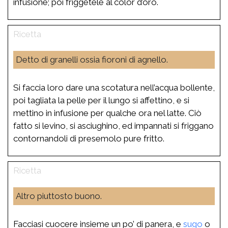
infusione; poi friggetele al color d’oro.
Detto di granelli ossia fioroni di agnello.
Si faccia loro dare una scotatura nell’acqua bollente,
poi tagliata la pelle per il lungo si affettino, e si
mettino in infusione per qualche ora nel latte. Ciò
fatto si levino, si asciughino, ed impannati si friggano
contornandoli di presemolo pure fritto.
Altro piuttosto buono.
Facciasi cuocere insieme un po’ di panera, e
sugo
o