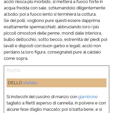
acciò riesca più morbido, si metterà a fuoco forte in
acqua fredda con sale, schiumandolo diligentemente
al bollo; poi a fuoco lento si terminerà la cottura.
Se dei polli, vogliono pure questi essere dapprima
esattamente spennacchiati, abbruciando loro i più
piccoli cimostoni delle penne, mondi dalle interiora,
bulbo dell’occhio, sotto becco, estremità de’ piedi; poi
lavati e disposti con buon garbo e legati, acciò non
perdano la loro figura, consegnateli pure al caldaio
come sopra.
DELLO
stufato
.
Si instecchi del cuscino di manzo con
giambone
tagliato a filetti asperso di cannella, in polvere e con
alcune fese d’aglio maccato; poi si batta bene, e si