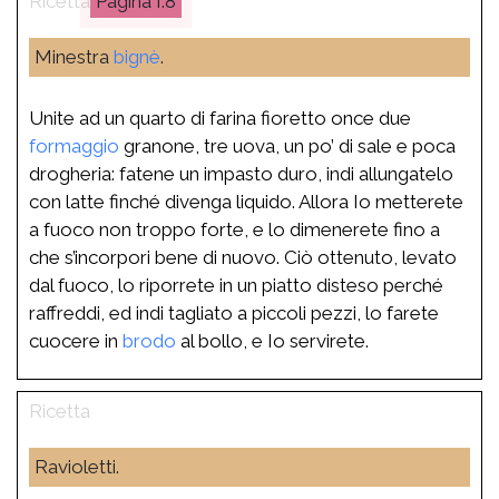
I.8
Minestra
bignè
.
Unite ad un quarto di farina fioretto once due
formaggio
granone, tre uova, un po’ di sale e poca
drogheria: fatene un impasto duro, indi allungatelo
con latte finché divenga liquido. Allora Io metterete
a fuoco non troppo forte, e lo dimenerete fino a
che s’incorpori bene di nuovo. Ciò ottenuto, levato
dal fuoco, lo riporrete in un piatto disteso perché
raffreddi, ed indi tagliato a piccoli pezzi, lo farete
cuocere in
brodo
al bollo, e Io servirete.
Ravioletti.