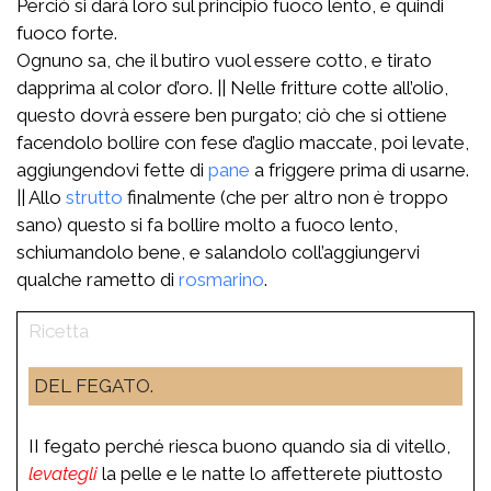
Perciò si darà loro sul principio fuoco lento, e quindi
fuoco forte.
Ognuno sa, che il butiro vuol essere cotto, e tirato
dapprima al color d’oro. || Nelle fritture cotte all’olio,
questo dovrà essere ben purgato; ciò che si ottiene
facendolo bollire con fese d’aglio maccate, poi levate,
aggiungendovi fette di
pane
a friggere prima di usarne.
|| Allo
strutto
finalmente (che per altro non è troppo
sano) questo si fa bollire molto a fuoco lento,
schiumandolo bene, e salandolo coll’aggiungervi
qualche rametto di
rosmarino
.
DEL FEGATO.
II fegato perché riesca buono quando sia di vitello,
levategli
la pelle e le natte lo affetterete piuttosto