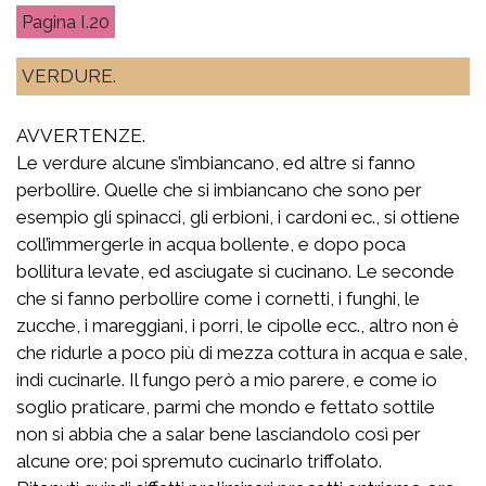
I.20
VERDURE.
AVVERTENZE.
Le verdure alcune s’imbiancano, ed altre si fanno
perbollire. Quelle che si imbiancano che sono per
esempio gli spinacci, gli erbioni, i cardoni ec., si ottiene
coll’immergerle in acqua bollente, e dopo poca
bollitura levate, ed asciugate si cucinano. Le seconde
che si fanno perbollire come i cornetti, i funghi, le
zucche, i mareggiani, i porri, le cipolle ecc., altro non è
che ridurle a poco più di mezza cottura in acqua e sale,
indi cucinarle. Il fungo però a mio parere, e come io
soglio praticare, parmi che mondo e fettato sottile
non si abbia che a salar bene lasciandolo così per
alcune ore; poi spremuto cucinarlo triffolato.