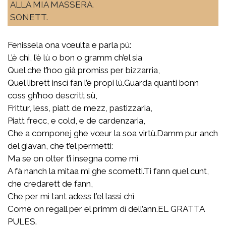
ALLA MIA MASSERA.
SONETT.
Fenissela ona vœulta e parla pù:
L’è chi, l’è lù o bon o gramm ch’el sia
Quel che t’hoo già promiss per bizzarria,
Quel librett inscì fan l’è propi lù.Guarda quanti bonn
coss gh’hoo descritt sù,
Frittur, less, piatt de mezz, pastizzaria,
Piatt frecc, e cold, e de cardenzaria,
Che a componej ghe vœur la soa virtù.Damm pur anch
del giavan, che t’el permetti:
Ma se on olter t’i insegna come mì
A fà nanch la mitaa mi ghe scometti.Ti fann quel cunt,
che credarett de fann,
Che per mì tant adess t’el lassi chì
Comè on regall per el primm dì dell’ann.EL GRATTA
PULES.