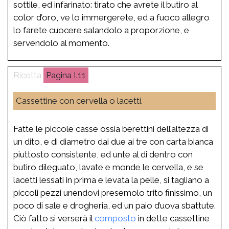
sottile, ed infarinato: tirato che avrete il butiro al
color d’oro, ve lo immergerete, ed a fuoco allegro
lo farete cuocere salandolo a proporzione, e
servendolo al momento.
I.11
Cassettine con cervella o lacetti.
Fatte le piccole casse ossia berettini dell’altezza di
un dito, e di diametro dai due ai tre con carta bianca
piuttosto consistente, ed unte al di dentro con
butiro dileguato, lavate e monde le cervella, e se
lacetti lessati in prima e levata la pelle, si tagliano a
piccoli pezzi unendovi presemolo trito finissimo, un
poco di sale e drogheria, ed un paio d’uova sbattute.
Ciò fatto si verserà il
composto
in dette cassettine