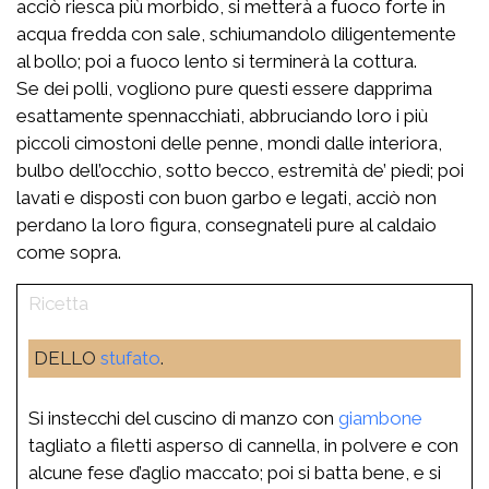
acciò riesca più morbido, si metterà a fuoco forte in
acqua fredda con sale, schiumandolo diligentemente
al bollo; poi a fuoco lento si terminerà la cottura.
Se dei polli, vogliono pure questi essere dapprima
esattamente spennacchiati, abbruciando loro i più
piccoli cimostoni delle penne, mondi dalle interiora,
bulbo dell’occhio, sotto becco, estremità de’ piedi; poi
lavati e disposti con buon garbo e legati, acciò non
perdano la loro figura, consegnateli pure al caldaio
come sopra.
DELLO
stufato
.
Si instecchi del cuscino di manzo con
giambone
tagliato a filetti asperso di cannella, in polvere e con
alcune fese d’aglio maccato; poi si batta bene, e si