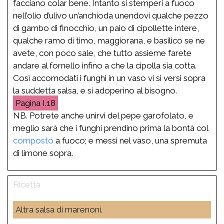
facciano colar bene. Intanto si stemperi a fuoco
nell’olio d’ulivo un’anchioda unendovi qualche pezzo
di gambo di finocchio, un paio di cipollette intere,
qualche ramo di timo, maggiorana, e basilico se ne
avete, con poco sale, che tutto assieme farete
andare al fornello infino a che la cipolla sia cotta.
Così accomodati i funghi in un vaso vi si versi sopra
la suddetta salsa, e si adoperino al bisogno.
I.18
NB. Potrete anche unirvi del pepe garofolato, e
meglio sarà che i funghi prendino prima la bontà col
composto
a fuoco; e messi nel vaso, una spremuta
di limone sopra.
Altra salsa di marenoni.