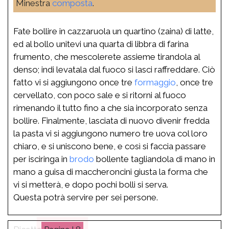
Minestra
composta
.
Fate bollire in cazzaruola un quartino (zaina) di latte,
ed al bollo unitevi una quarta di libbra di farina
frumento, che mescolerete assieme tirandola al
denso; indi levatala dal fuoco si lasci raffreddare. Ciò
fatto vi si aggiungono once tre
formaggio
, once tre
cervellato, con poco sale e si ritorni al fuoco
rimenando il tutto fino a che sia incorporato senza
bollire. Finalmente, lasciata di nuovo divenir fredda
la pasta vi si aggiungono numero tre uova col loro
chiaro, e si uniscono bene, e così si faccia passare
per isciringa in
brodo
bollente tagliandola di mano in
mano a guisa di maccheroncini giusta la forma che
vi si metterà, e dopo pochi bolli si serva.
Questa potrà servire per sei persone.