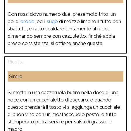
Con rossi d’ovo numero due, presemolo trito, un
po’ di
brodo
, ed il
sugo
di mezzo limone il tutto ben
sbattuto, e fatto scaldare lentamente al fuoco
dimenando sempre con cazzuletto, finché abbia
preso consistenza, si ottiene anche questa.
Simile.
Si metta in una cazzaruola butiro nella dose di una
noce con un cucchialetto di zuccaro, e quando
questo prenderà il tosto vi si aggiunga un cucchiale
di buon vino con un mostascciuolo pesto, e tutto
stemperato potrà servire per salsa di grasso, e
magro.