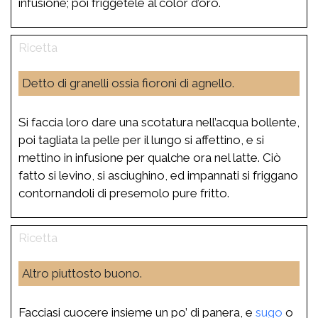
infusione; poi friggetele al color d’oro.
Detto di granelli ossia fioroni di agnello.
Si faccia loro dare una scotatura nell’acqua bollente,
poi tagliata la pelle per il lungo si affettino, e si
mettino in infusione per qualche ora nel latte. Ciò
fatto si levino, si asciughino, ed impannati si friggano
contornandoli di presemolo pure fritto.
Altro piuttosto buono.
Facciasi cuocere insieme un po’ di panera, e
sugo
o