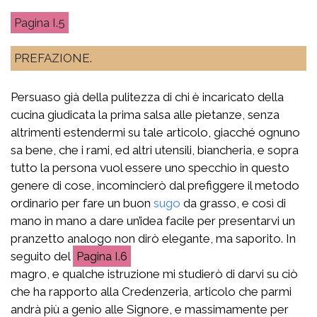
I.5
PREFAZIONE.
Persuaso già della pulitezza di chi è incaricato della
cucina giudicata la prima salsa alle pietanze, senza
altrimenti estendermi su tale articolo, giacché ognuno
sa bene, che i rami, ed altri utensili, biancheria, e sopra
tutto la persona vuol essere uno specchio in questo
genere di cose, incomincierò dal prefiggere il metodo
ordinario per fare un buon
sugo
da grasso, e così di
mano in mano a dare un’idea facile per presentarvi un
pranzetto analogo non dirò elegante, ma saporito. In
seguito del
I.6
magro, e qualche istruzione mi studierò di darvi su ciò
che ha rapporto alla Credenzeria, articolo che parmi
andrà più a genio alle Signore, e massimamente per