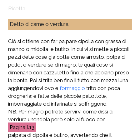
Detto di carne o verdura.
Ciò si ottiene con far palpare cipolla con grassa di
manzo o midolla, e butiro, in cui vi si mette a piccoli
pezzi delle cose già cotte come arrosto, polpa di
pollo, o verdure se di magro, le quali cose si
dimenano con cazzuletto fino a che abbiano preso
la bontà. Poi si trita ben fino il tutto con mezza luna
aggiungendovi ovo e
formaggio
trito con poca
drogheria; e fatte delle piccole pallottole,
imborraggiate od infarinate si soffriggono.
NB. Per magro potrete servirvi come dissi di
verdura unendola però solo al fuoco con
I.13
palpata di cipolla e butiro, avvertendo che il