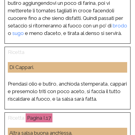
butiro aggiungendovi un poco di farina, poi vi
metterete li tomates tagliati in croce facendoli
cuocere fino a che sieno disfatti. Quindi passati per
setaccio si ritorneranno al fuoco con un po’ di
brodo
o
sugo
e meno d’aceto, e tirata al denso si servirà.
Di Cappari.
Prendasi olio e butiro, anchioda stemperata, cappari
e presemolo triti con poco aceto, si faccia il tutto
riscaldare al fuoco, e la salsa sarà fatta.
I.17
Altra salsa buona anch’essa.