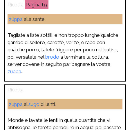
I.9
zuppa
alla santè.
Tagliate a liste sottili, e non troppo lunghe qualche
gambo di sellero, carotte, verze, e rape con
qualche porro, fatele friggere per poco nel butiro,
poi versatele nel
brodo
a terminare la cottura,
servendovene in seguito par bagnare la vostra
zuppa
.
zuppa
al
sugo
di lenti.
Monde e lavate le lenti in quella quantità che vi
abbisogna, le farete perbollire in acqua; poi passate