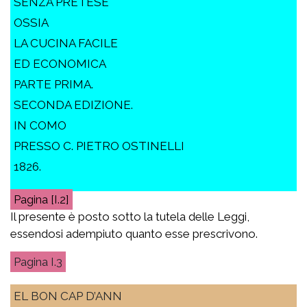
SENZA PRETESE
OSSIA
LA CUCINA FACILE
ED ECONOMICA
PARTE PRIMA.
SECONDA EDIZIONE.
IN COMO
PRESSO C. PIETRO OSTINELLI
1826.
[I.2]
Il presente è posto sotto la tutela delle Leggi,
essendosi adempiuto quanto esse prescrivono.
I.3
EL BON CAP D’ANN