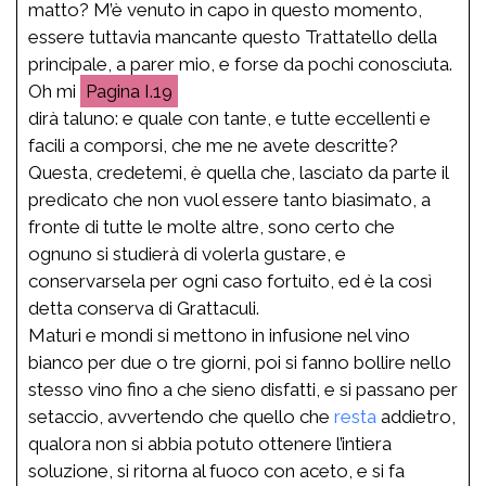
matto? M’è venuto in capo in questo momento,
essere tuttavia mancante questo Trattatello della
principale, a parer mio, e forse da pochi conosciuta.
Oh mi
I.19
dirà taluno: e quale con tante, e tutte eccellenti e
facili a comporsi, che me ne avete descritte?
Questa, credetemi, è quella che, lasciato da parte il
predicato che non vuol essere tanto biasimato, a
fronte di tutte le molte altre, sono certo che
ognuno si studierà di volerla gustare, e
conservarsela per ogni caso fortuito, ed è la così
detta conserva di Grattaculi.
Maturi e mondi si mettono in infusione nel vino
bianco per due o tre giorni, poi si fanno bollire nello
stesso vino fino a che sieno disfatti, e si passano per
setaccio, avvertendo che quello che
resta
addietro,
qualora non si abbia potuto ottenere l’intiera
soluzione, si ritorna al fuoco con aceto, e si fa