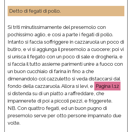
Detto di fegati di pollo.
Si triti minutissimamente del presemolo con
pochissimo aglio, e così a parte i fegati di pollo.
Intanto si faccia soffriggere in cazzaruola un poco di
butiro, e vi si aggiunga il presemolo a cuocere; poi vi
si unisca il fegato con un poco di sale e drogheria, e
si faccia il tutto assieme parimenti unire a fuoco con
un buon cucchiaio di farina in fino a che
dimenandolo col cazzuletto si veda distaccarsi dal
fondo della cazzaruola. Allora si levi, e
I.12
si distenda su di un piatto a raffreddare, che
impannerete di poi a piccoli pezzi, e friggerete.
NB. Con quattro fegati, ed un buon pugno di
presemolo serve per otto persone impannato due
volte.