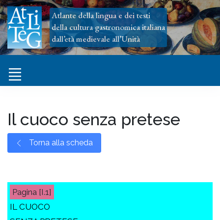
Atlante della lingua e dei testi
della cultura gastronomica italiana
dall’età medievale all’Unità
Il cuoco senza pretese
Torna alla scheda
[I.1]
IL CUOCO