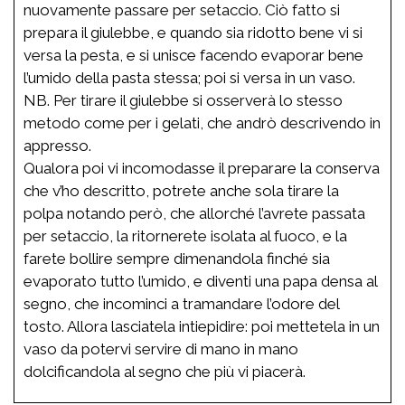
nuovamente passare per setaccio. Ciò fatto si
prepara il giulebbe, e quando sia ridotto bene vi si
versa la pesta, e si unisce facendo evaporar bene
l’umido della pasta stessa; poi si versa in un vaso.
NB. Per tirare il giulebbe si osserverà lo stesso
metodo come per i gelati, che andrò descrivendo in
appresso.
Qualora poi vi incomodasse il preparare la conserva
che v’ho descritto, potrete anche sola tirare la
polpa notando però, che allorché l’avrete passata
per setaccio, la ritornerete isolata al fuoco, e la
farete bollire sempre dimenandola finché sia
evaporato tutto l’umido, e diventi una papa densa al
segno, che incominci a tramandare l’odore del
tosto. Allora lasciatela intiepidire: poi mettetela in un
vaso da potervi servire di mano in mano
dolcificandola al segno che più vi piacerà.