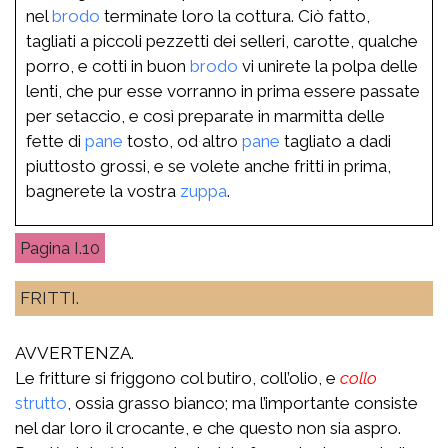
nel
brodo
terminate loro la cottura. Ciò fatto,
tagliati a piccoli pezzetti dei selleri, carotte, qualche
porro, e cotti in buon
brodo
vi unirete la polpa delle
lenti, che pur esse vorranno in prima essere passate
per setaccio, e così preparate in marmitta delle
fette di
pane
tosto, od altro
pane
tagliato a dadi
piuttosto grossi, e se volete anche fritti in prima,
bagnerete la vostra
zuppa
.
I.10
FRITTI.
AVVERTENZA.
Le fritture si friggono col butiro, coll’olio, e
collo
strutto
, ossia grasso bianco; ma l’importante consiste
nel dar loro il crocante, e che questo non sia aspro.