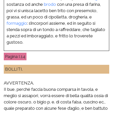
sostanza od anche
brodo
con una presa di farina,
poi vi si unisca lacetto ben trito con presemolo,
grassa, ed un poco di cipolletta, drogheria, e
formaggio
: s’incorpori assieme, ed in seguito si
stenda sopra di un tondo a raffreddare, che tagliato
a pezzi ed imboraggiato, e fritto lo troverete
gustoso.
I.14
BOLLITI.
AVVERTENZA.
II bue, perché faccia buona comparsa in tavola, e
meglio si assapori, vorrà essere di bella qualità ossia di
colore oscuro, o bigio p. e. di costa falsa, cuscino ec.,
quale preparato con alcune fese d’aglio, e ben battuto