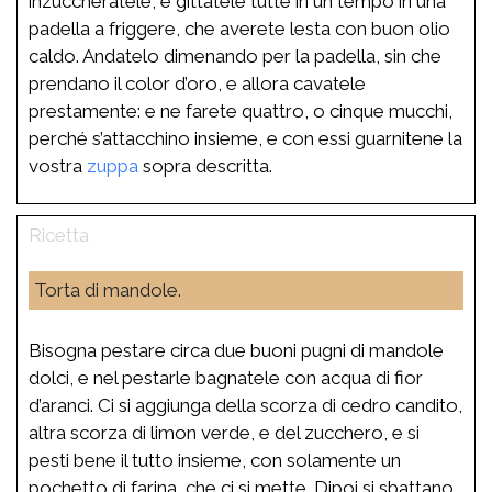
inzuccheratele, e gittatele tutte in un tempo in una
padella a friggere, che averete lesta con buon olio
caldo. Andatelo dimenando per la padella, sin che
prendano il color d’oro, e allora cavatele
prestamente: e ne farete quattro, o cinque mucchi,
perché s’attacchino insieme, e con essi guarnitene la
vostra
zuppa
sopra descritta.
Torta di mandole.
Bisogna pestare circa due buoni pugni di mandole
dolci, e nel pestarle bagnatele con acqua di fior
d’aranci. Ci si aggiunga della scorza di cedro candito,
altra scorza di limon verde, e del zucchero, e si
pesti bene il tutto insieme, con solamente un
pochetto di farina, che ci si mette. Dipoi si sbattano