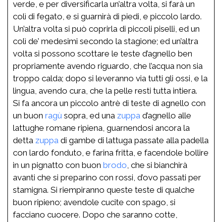
verde, e per diversificarla un’altra volta, si farà un
colì di fegato, e si guarnirà di piedi, e piccolo lardo.
Un’altra volta si può coprirla di piccoli piselli, ed un
colì de’ medesimi secondo la stagione; ed un’altra
volta si possono scottare le teste d’agnello ben
propriamente avendo riguardo, che l’acqua non sia
troppo calda; dopo si leveranno via tutti gli ossi, e la
lingua, avendo cura, che la pelle resti tutta intiera.
Si fa ancora un piccolo antrè di teste di agnello con
un buon
ragù
sopra, ed una
zuppa
d’agnello alle
lattughe romane ripiena, guarnendosi ancora la
detta
zuppa
di gambe di lattuga passate alla padella
con lardo fonduto, e farina fritta, e facendole bollire
in un pignatto con buon
brodo
, che si bianchirà
avanti che si preparino con rossi, d’ovo passati per
stamigna. Si riempiranno queste teste di qualche
buon ripieno; avendole cucite con spago, si
facciano cuocere. Dopo che saranno cotte,