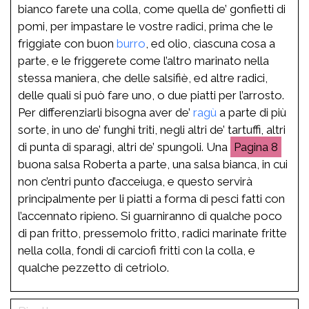
bianco farete una colla, come quella de’ gonfietti di
pomi, per impastare le vostre radici, prima che le
friggiate con buon
burro
, ed olio, ciascuna cosa a
parte, e le friggerete come l’altro marinato nella
stessa maniera, che delle salsifiè, ed altre radici,
delle quali si può fare uno, o due piatti per l’arrosto.
Per differenziarli bisogna aver de’
ragù
a parte di più
sorte, in uno de’ funghi triti, negli altri de’ tartuffi, altri
di punta di sparagi, altri de’ spungoli. Una
8
buona salsa Roberta a parte, una salsa bianca, in cui
non c’entri punto d’acceiuga, e questo servirà
principalmente per li piatti a forma di pesci fatti con
l’accennato ripieno. Si guarniranno di qualche poco
di pan fritto, pressemolo fritto, radici marinate fritte
nella colla, fondi di carciofi fritti con la colla, e
qualche pezzetto di cetriolo.