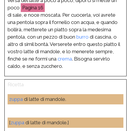
versa del latte a poco a poco, dipoi ci si mette un
poco
16
di sale, e noce moscata. Per cuocerla, voi avrete
una pentola sopra il fornello con acqua, e quando
bollirà, metterete un piatto sopra la medesima
pentola, con un pezzo di buon
burro
di cascina, o
altro di simil bontà. Verserete entro questo piatto il
vostro latte di mandole, e lo menerete sempre,
finché se ne formi una
crema
. Bisogna servirlo
caldo, e senza zucchero.
zuppa
di latte di mandole.
[
zuppa
di latte di mandole.]