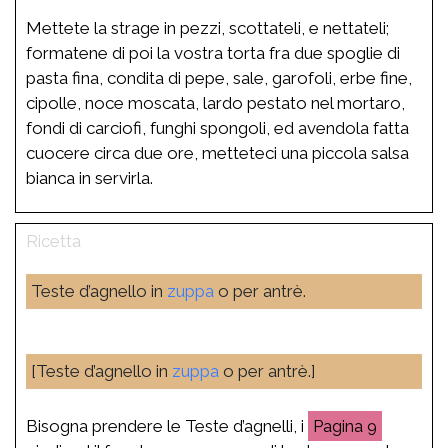
Mettete la strage in pezzi, scottateli, e nettateli;
formatene di poi la vostra torta fra due spoglie di
pasta fina, condita di pepe, sale, garofoli, erbe fine,
cipolle, noce moscata, lardo pestato nel mortaro,
fondi di carciofi, funghi spongoli, ed avendola fatta
cuocere circa due ore, metteteci una piccola salsa
bianca in servirla.
Teste d’agnello in
zuppa
o per antrè.
[Teste d’agnello in
zuppa
o per antrè.]
Bisogna prendere le Teste d’agnelli, i
9