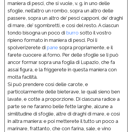
maniera di pesci, che si vuole, v. g. in uno delle
sfoglie, nell’altro un rombo, sopra un altro delle
passere, sopra un altro de’ pesci capponi, de’ draghi
di mare, de’ sgombretti, e così del resto. A ciascun
tondo bisogna un poco di
burro
sotto il vostro
ripieno formato in maniera di pesci. Poi li
spolverizerete di
pane
sopra propriamente, e il
farete cuocere al forno. Per delle sfoglie se li può
ancor formar sopra una foglia di Lupazio, che fa
assai figura, e la friggerete in questa maniera con
molta facilità.
Si può prendere così delle carote, e
particolarmente delle bieterave, le quali sieno ben
lavate, e cotte a proporzione. Di ciascuna radice a
parte se ne faranno belle fette larghe, alcune a
similitudine di sfoglie, altre di draghi di mare, e così
in altra maniera: e poi metterete il tutto un poco a
marinare, frattanto, che con farina, sale, e vino