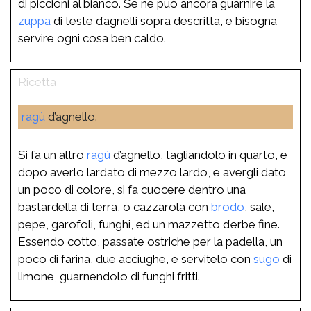
di piccioni al bianco. Se ne può ancora guarnire la
zuppa
di teste d’agnelli sopra descritta, e bisogna
servire ogni cosa ben caldo.
ragù
d’agnello.
Si fa un altro
ragù
d’agnello, tagliandolo in quarto, e
dopo averlo lardato di mezzo lardo, e avergli dato
un poco di colore, si fa cuocere dentro una
bastardella di terra, o cazzarola con
brodo
, sale,
pepe, garofoli, funghi, ed un mazzetto d’erbe fine.
Essendo cotto, passate ostriche per la padella, un
poco di farina, due acciughe, e servitelo con
sugo
di
limone, guarnendolo di funghi fritti.