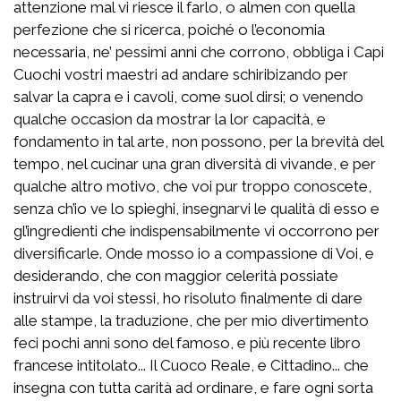
attenzione mal vi riesce il farlo, o almen con quella
perfezione che si ricerca, poiché o l’economia
necessaria, ne’ pessimi anni che corrono, obbliga i Capi
Cuochi vostri maestri ad andare schiribizando per
salvar la capra e i cavoli, come suol dirsi; o venendo
qualche occasion da mostrar la lor capacità, e
fondamento in tal arte, non possono, per la brevità del
tempo, nel cucinar una gran diversità di vivande, e per
qualche altro motivo, che voi pur troppo conoscete,
senza ch’io ve lo spieghi, insegnarvi le qualità di esso e
gl’ingredienti che indispensabilmente vi occorrono per
diversificarle. Onde mosso io a compassione di Voi, e
desiderando, che con maggior celerità possiate
instruirvi da voi stessi, ho risoluto finalmente di dare
alle stampe, la traduzione, che per mio divertimento
feci pochi anni sono del famoso, e più recente libro
francese intitolato... Il Cuoco Reale, e Cittadino... che
insegna con tutta carità ad ordinare, e fare ogni sorta