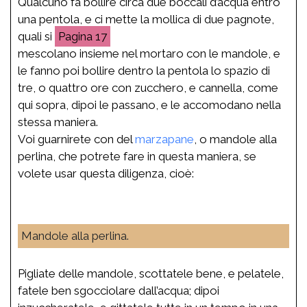
Qualcuno fa bollire circa due boccali d’acqua entro
una pentola, e ci mette la mollica di due pagnote,
quali si
17
mescolano insieme nel mortaro con le mandole, e
le fanno poi bollire dentro la pentola lo spazio di
tre, o quattro ore con zucchero, e cannella, come
qui sopra, dipoi le passano, e le accomodano nella
stessa maniera.
Voi guarnirete con del
marzapane
, o mandole alla
perlina, che potrete fare in questa maniera, se
volete usar questa diligenza, cioè:
Mandole alla perlina.
Pigliate delle mandole, scottatele bene, e pelatele,
fatele ben sgocciolare dall’acqua; dipoi