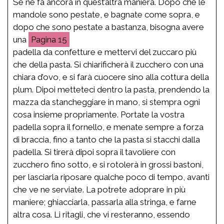
Se ne fa ancora in quest’altra maniera. Dopo che le
mandole sono pestate, e bagnate come sopra, e
dopo che sono pestate a bastanza, bisogna avere
una
15
padella da confetture e mettervi del zuccaro più
che della pasta. Si chiarificherà il zucchero con una
chiara d’ovo, e si farà cuocere sino alla cottura della
plum. Dipoi metteteci dentro la pasta, prendendo la
mazza da stancheggiare in mano, si stempra ogni
cosa insieme propriamente. Portate la vostra
padella sopra il fornello, e menate sempre a forza
di braccia, fino a tanto che la pasta si stacchi dalla
padella. Si tirerà dipoi sopra il tavoliere con
zucchero fino sotto, e si rotolerà in grossi bastoni,
per lasciarla riposare qualche poco di tempo, avanti
che ve ne serviate. La potrete adoprare in più
maniere; ghiacciarla, passarla alla stringa, e farne
altra cosa. Li ritagli, che vi resteranno, essendo