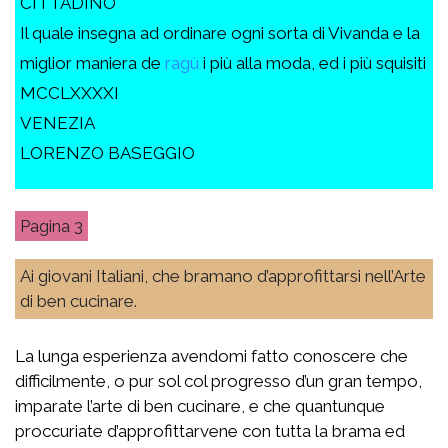
CITTADINO
Il quale insegna ad ordinare ogni sorta di Vivanda e la
miglior maniera de
ragù
i più alla moda, ed i più squisiti
MCCLXXXXI
VENEZIA
LORENZO BASEGGIO
3
Ai giovani Italiani, che bramano d’approfittarsi nell’Arte
di ben cucinare.
La lunga esperienza avendomi fatto conoscere che
difficilmente, o pur sol col progresso d’un gran tempo,
imparate l’arte di ben cucinare, e che quantunque
proccuriate d’approfittarvene con tutta la brama ed