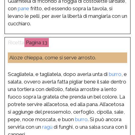
Guarnitela di fricondò a foggia di costolette lardate,
con
pane
fritto, ed essendo sopra la tavola, si
levano le pelli, per aver la libertà di mangiarla con un
cucchiaro.
13
Aloze chieppa, come si serve arrosto.
Scagliatela, e tagliatela, dopo averla unta di
burro
, e
salata, ovvero averla fatta pigliar bene il sale dentro
una tortiera con dell’olio, fatela arrostire a lento
fuoco sopra la gratela che prenda un bel colore. La
potrete servire all’acetosa, ed alla pana. All’acetosa
si aggiunge del pressemolo, cerfoglio, cipolla, sale,
pepe, noce moscata, e buon
burro
. Si può ancora
servirla con un
ragù
di funghi, o una salsa scura con li
capperi.