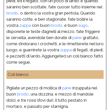
piedi, ed il fegato, con un poco di lardo: e quando
saranno ben scottate, fate cuocer tutto insieme nel
brodo
, o dentro la vostra gran pentola. Quando
saranno cotte, e ben stagionate, fate bollire la
vostra
zuppa
con buon
brodo
, e buon
sugo
,
disponete le teste d’agnelli al mezzo, fate friggere
le cervella, avendole ben dorate di
pane
grattato,
come s’indorano i crochetti, e le rimetterete nel loro
luogo, e guarnirete la vostra
zuppa
di fegati, di piedi,
e pezzetti di lardo. Aggiungeteci un colì bianco fatto
come segue.
Colì bianco.
Pigliate un pezzo di mollica di
pane
inzuppata nel
buon
brodo
, una dozzina, e mezzo di mandole
dolci, e tre rossi d’ovi duri, il tutto pestato in
mortaro, e passato per stamigna.