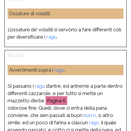
Ossature di volatili.
L’ossature de’ volatili si servono a fare differenti colì
per diversificare i
ragù
.
Avvertimenti sopra i
ragù
.
Si passano i
ragù
d’antrè, ed antremè a parte dentro
differenti cazzarole, e per tutto si mette un
mazzetto d’erbe
6
odorose fine. Quelli, dove ci entra della pana,
conviene, che sien passati al buon
burro
, o altro
simile, ed un poco di farina a ciascun
ragù
, il quale
essendo passato, e cotto ci si mette della pana, ed