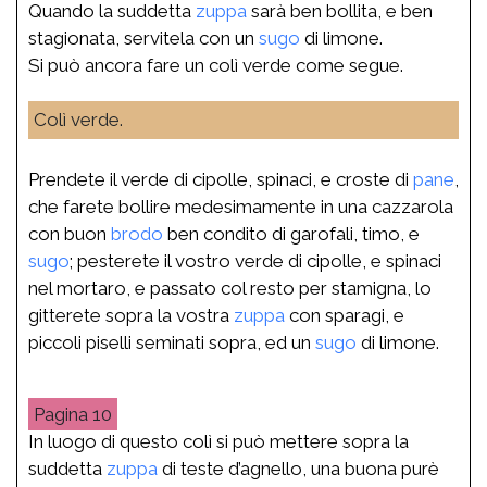
Quando la suddetta
zuppa
sarà ben bollita, e ben
stagionata, servitela con un
sugo
di limone.
Si può ancora fare un colì verde come segue.
Colì verde.
Prendete il verde di cipolle, spinaci, e croste di
pane
,
che farete bollire medesimamente in una cazzarola
con buon
brodo
ben condito di garofali, timo, e
sugo
; pesterete il vostro verde di cipolle, e spinaci
nel mortaro, e passato col resto per stamigna, lo
gitterete sopra la vostra
zuppa
con sparagi, e
piccoli piselli seminati sopra, ed un
sugo
di limone.
10
In luogo di questo colì si può mettere sopra la
suddetta
zuppa
di teste d’agnello, una buona purè