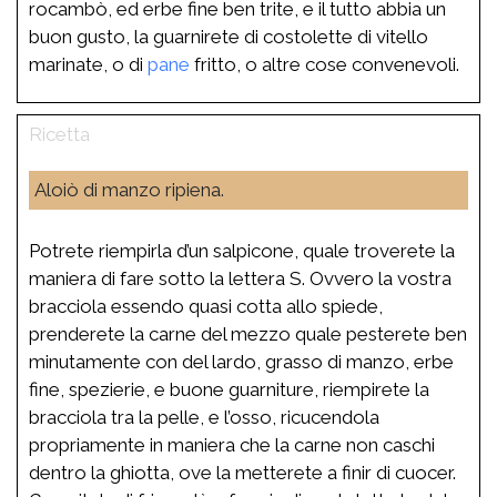
rocambò, ed erbe fine ben trite, e il tutto abbia un
buon gusto, la guarnirete di costolette di vitello
marinate, o di
pane
fritto, o altre cose convenevoli.
Aloiò di manzo ripiena.
Potrete riempirla d’un salpicone, quale troverete la
maniera di fare sotto la lettera S. Ovvero la vostra
bracciola essendo quasi cotta allo spiede,
prenderete la carne del mezzo quale pesterete ben
minutamente con del lardo, grasso di manzo, erbe
fine, spezierie, e buone guarniture, riempirete la
bracciola tra la pelle, e l’osso, ricucendola
propriamente in maniera che la carne non caschi
dentro la ghiotta, ove la metterete a finir di cuocer.