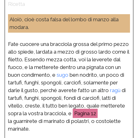
Aloiò, cioè costa falsa del lombo di manzo alla
modara.
Fate cuocere una bracciola grossa del primo pezzo
allo spiede, lardata a mezzo di grosso lardo come il
filetto. Essendo mezza cotta, voi la leverete dal
fuoco, e la metterete dentro una pignata con un
buon condimento, e
sugo
ben nodrito, un poco di
tartufi, funghi, spongoli, carciofi, solamente per
darle il gusto, perché averete fatto un altro
ragù
di
tartufi, funghi, spongoli, fondi di carciofi, latti di
vitello, creste, il tutto ben legato, quale metterete
sopra la vostra bracciola, e
12
la guarnirete di marinato di polastri, o costolette
marinate.