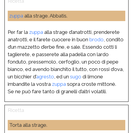
zuppa
alla strage. Abbatis.
Per far la
zuppa
alla strage d’anatrotti, prenderete
anatrotti, e il farete cuocere in buon
brodo
, condito
d’un mazzetto d’erbe fine, e sale. Essendo cotti li
taglierete, e passerete alla padella con lardo
fonduto, pressemolo, cerfoglio, un poco di pepe
bianco, ed avendo bianchito il tutto, con rossi d’ova,
un bicchier d’
agresto
, ed un
sugo
di limone
imbandite la vostra
zuppa
sopra croste mittonè.
Se ne può fare tanto di granelli d’altri volatili.
Torta alla strage.