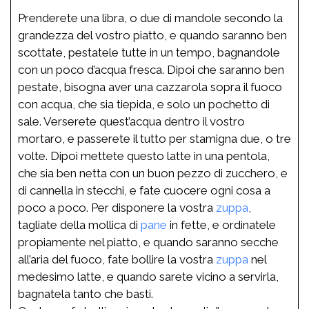
Prenderete una libra, o due di mandole secondo la
grandezza del vostro piatto, e quando saranno ben
scottate, pestatele tutte in un tempo, bagnandole
con un poco d’acqua fresca. Dipoi che saranno ben
pestate, bisogna aver una cazzarola sopra il fuoco
con acqua, che sia tiepida, e solo un pochetto di
sale. Verserete quest’acqua dentro il vostro
mortaro, e passerete il tutto per stamigna due, o tre
volte. Dipoi mettete questo latte in una pentola,
che sia ben netta con un buon pezzo di zucchero, e
di cannella in stecchi, e fate cuocere ogni cosa a
poco a poco. Per disponere la vostra
zuppa
,
tagliate della mollica di
pane
in fette, e ordinatele
propiamente nel piatto, e quando saranno secche
all’aria del fuoco, fate bollire la vostra
zuppa
nel
medesimo latte, e quando sarete vicino a servirla,
bagnatela tanto che basti.