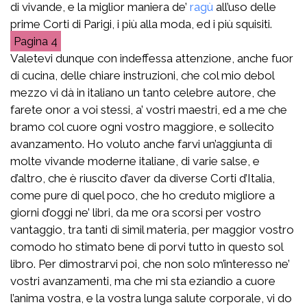
di vivande, e la miglior maniera de’
ragù
all’uso delle
prime Corti di Parigi, i più alla moda, ed i più squisiti.
4
Valetevi dunque con indeffessa attenzione, anche fuor
di cucina, delle chiare instruzioni, che col mio debol
mezzo vi dà in italiano un tanto celebre autore, che
farete onor a voi stessi, a’ vostri maestri, ed a me che
bramo col cuore ogni vostro maggiore, e sollecito
avanzamento. Ho voluto anche farvi un’aggiunta di
molte vivande moderne italiane, di varie salse, e
d’altro, che è riuscito d’aver da diverse Corti d’Italia,
come pure di quel poco, che ho creduto migliore a
giorni d’oggi ne’ libri, da me ora scorsi per vostro
vantaggio, tra tanti di simil materia, per maggior vostro
comodo ho stimato bene di porvi tutto in questo sol
libro. Per dimostrarvi poi, che non solo m’interesso ne’
vostri avanzamenti, ma che mi sta eziandio a cuore
l’anima vostra, e la vostra lunga salute corporale, vi do