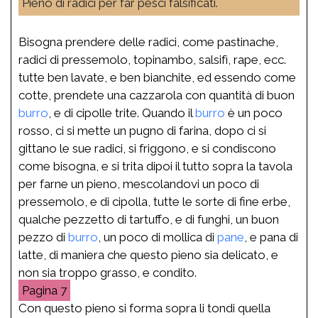
Pieno di radici per far pesci falsificati.
Bisogna prendere delle radici, come pastinache,
radici di pressemolo, topinambo, salsifì, rape, ecc.
tutte ben lavate, e ben bianchite, ed essendo come
cotte, prendete una cazzarola con quantità di buon
burro
, e di cipolle trite. Quando il
burro
è un poco
rosso, ci si mette un pugno di farina, dopo ci si
gittano le sue radici, si friggono, e si condiscono
come bisogna, e si trita dipoi il tutto sopra la tavola
per farne un pieno, mescolandovi un poco di
pressemolo, e di cipolla, tutte le sorte di fine erbe,
qualche pezzetto di tartuffo, e di funghi, un buon
pezzo di
burro
, un poco di mollica di
pane
, e pana di
latte, di maniera che questo pieno sia delicato, e
non sia troppo grasso, e condito.
7
Con questo pieno si forma sopra li tondi quella