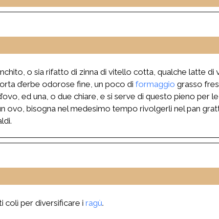
ito, o sia rifatto di zinna di vitello cotta, qualche latte di vite
sorta d’erbe odorose fine, un poco di
formaggio
grasso fresc
’ovo, ed una, o due chiare, e si serve di questo pieno per le f
n ovo, bisogna nel medesimo tempo rivolgerli nel pan grattat
ldi.
i colì per diversificare i
ragù
.