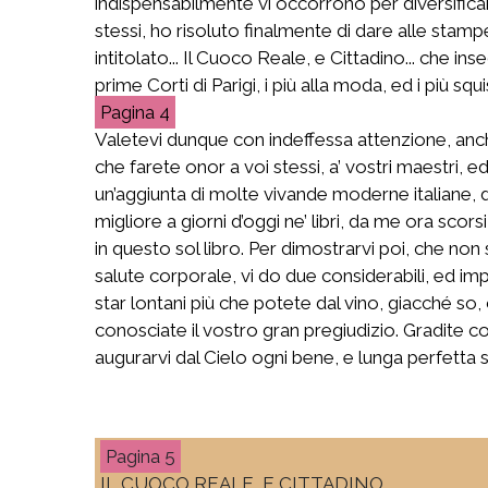
indispensabilmente vi occorrono per diversifica
stessi, ho risoluto finalmente di dare alle stam
intitolato... Il Cuoco Reale, e Cittadino... che in
prime Corti di Parigi, i più alla moda, ed i più squis
4
Valetevi dunque con indeffessa attenzione, anche
che farete onor a voi stessi, a’ vostri maestri
un’aggiunta di molte vivande moderne italiane, di
migliore a giorni d’oggi ne’ libri, da me ora sco
in questo sol libro. Per dimostrarvi poi, che non
salute corporale, vi do due considerabili, ed imp
star lontani più che potete dal vino, giacché so
conosciate il vostro gran pregiudizio. Gradite c
augurarvi dal Cielo ogni bene, e lunga perfetta s
5
IL CUOCO REALE, E CITTADINO.