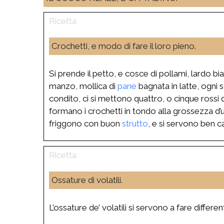
Crochetti, e modo di fare il loro pieno.
Si prende il petto, e cosce di pollami, lardo bianch
manzo, mollica di
pane
bagnata in latte, ogni 
condito, ci si mettono quattro, o cinque rossi d
formano i crochetti in tondo alla grossezza d’u
friggono con buon
strutto
, e si servono ben ca
Ossature di volatili.
L’ossature de’ volatili si servono a fare different