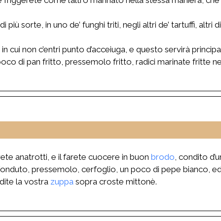
i più sorte, in uno de’ funghi triti, negli altri de’ tartuffi, altri
n cui non c’entri punto d’acceiuga, e questo servirà principal
o di pan fritto, pressemolo fritto, radici marinate fritte nella
rete anatrotti, e il farete cuocere in buon
brodo
, condito d’u
 fonduto, pressemolo, cerfoglio, un poco di pepe bianco, ed 
dite la vostra
zuppa
sopra croste mittonè.