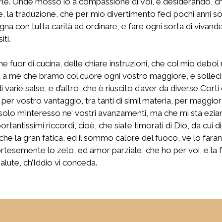
rle. Onde mosso io a compassione di Voi, e desiderando, che
pe, la traduzione, che per mio divertimento feci pochi anni 
segna con tutta carità ad ordinare, e fare ogni sorta di vivand
iti.
 fuor di cucina, delle chiare instruzioni, che col mio debol 
, ed a me che bramo col cuore ogni vostro maggiore, e solle
 varie salse, e d’altro, che è riuscito d’aver da diverse Cort
rsi per vostro vantaggio, tra tanti di simil materia, per mag
 solo m’interesso ne’ vostri avanzamenti, ma che mi sta ezian
ortantissimi riccordi, cioè, che siate timorati di Dio, da cui
, che la gran fatica, ed il sommo calore del fuoco, ve lo fa
ortesemente lo zelo, ed amor parziale, che ho per voi, e la
alute, ch’Iddio vi conceda.