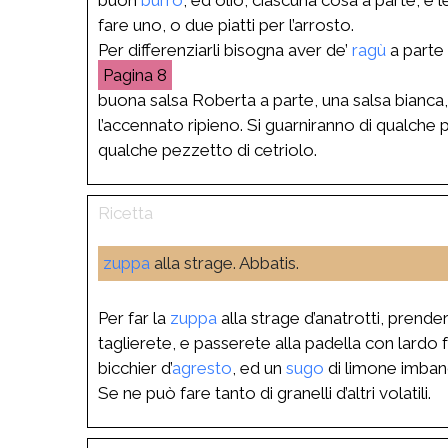
fare uno, o due piatti per l’arrosto.
Per differenziarli bisogna aver de’
ragù
a parte d
8
buona salsa Roberta a parte, una salsa bianca, i
l’accennato ripieno. Si guarniranno di qualche poc
qualche pezzetto di cetriolo.
zuppa
alla strage. Abbatis.
Per far la
zuppa
alla strage d’anatrotti, prende
taglierete, e passerete alla padella con lardo
bicchier d’
agresto
, ed un
sugo
di limone imban
Se ne può fare tanto di granelli d’altri volatili.