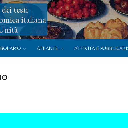
dei testi
omica italiana
’Unità
BOLARIO
ATLANTE
ATTIVITÀ E PUBBLICAZI
no