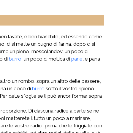
e ben lavate, e ben bianchite, ed essendo come
, ci si mette un pugno di farina, dopo ci si
er farne un pieno, mescolandovi un poco di
zo di
burro
, un poco di mollica di
pane
, e pana
ll’altro un rombo, sopra un altro delle passere,
ogna un poco di
burro
sotto il vostro ripieno
Per delle sfoglie se li può ancor formar sopra
proporzione. Di ciascuna radice a parte se ne
e poi metterete il tutto un poco a marinare,
are le vostre radici, prima che le friggiate con
lle salsifiè, ed altre radici, delle quali si può