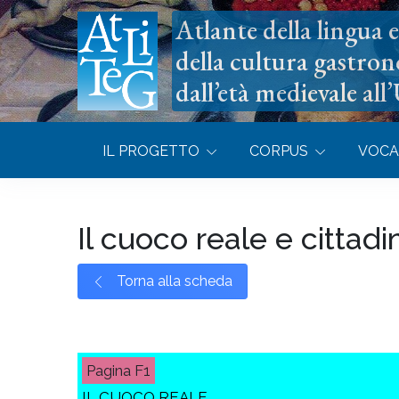
Atlante della lingua e 
della cultura gastron
dall’età medievale all
IL PROGETTO
CORPUS
VOCA
Il cuoco reale e cittadi
Torna alla scheda
F1
IL CUOCO REALE