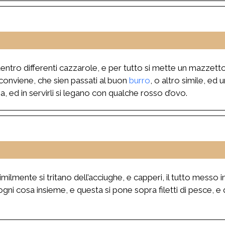
entro differenti cazzarole, e per tutto si mette un mazzett
 conviene, che sien passati al buon
burro
, o altro simile, ed
, ed in servirli si legano con qualche rosso d’ovo.
similmente si tritano dell’acciughe, e capperi, il tutto messo 
ni cosa insieme, e questa si pone sopra filetti di pesce, e 