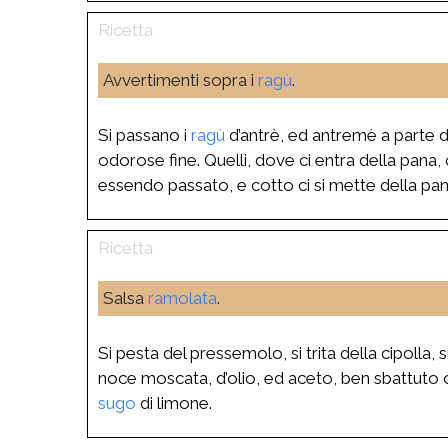
Avvertimenti sopra i
ragù
.
Si passano i
ragù
d’antrè, ed antremè a parte d
odorose fine. Quelli, dove ci entra della pana,
essendo passato, e cotto ci si mette della pana
Salsa
ramolata
.
Si pesta del pressemolo, si trita della cipolla, 
noce moscata, d’olio, ed aceto, ben sbattuto og
sugo
di limone.