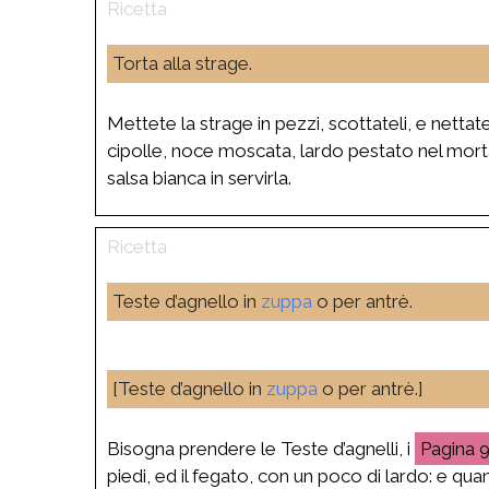
Torta alla strage.
Mettete la strage in pezzi, scottateli, e nettate
cipolle, noce moscata, lardo pestato nel morta
salsa bianca in servirla.
Teste d’agnello in
zuppa
o per antrè.
[Teste d’agnello in
zuppa
o per antrè.]
Bisogna prendere le Teste d’agnelli, i
piedi, ed il fegato, con un poco di lardo: e q