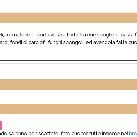
li; formatene di poi la vostra torta fra due spoglie di pasta f
ro, fondi di carciofi, funghi spongoli, ed avendola fatta cu
9
uando saranno ben scottate, fate cuocer tutto insieme nel
br