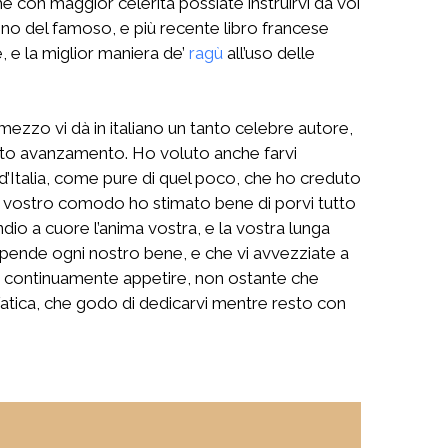
 con maggior celerità possiate instruirvi da voi
sono del famoso, e più recente libro francese
e, e la miglior maniera de’
ragù
all’uso delle
mezzo vi dà in italiano un tanto celebre autore,
cito avanzamento. Ho voluto anche farvi
i d’Italia, come pure di quel poco, che ho creduto
gior vostro comodo ho stimato bene di porvi tutto
dio a cuore l’anima vostra, e la vostra lunga
 dipende ogni nostro bene, e che vi avvezziate a
ran continuamente appetire, non ostante che
 fatica, che godo di dedicarvi mentre resto con