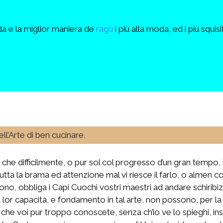
nda e la miglior maniera de
ragù
i più alla moda, ed i più squisit
ell’Arte di ben cucinare.
e difficilmente, o pur sol col progresso d’un gran tempo, i
ta la brama ed attenzione mal vi riesce il farlo, o almen co
ono, obbliga i Capi Cuochi vostri maestri ad andare schiribiz
lor capacità, e fondamento in tal arte, non possono, per la
 che voi pur troppo conoscete, senza ch’io ve lo spieghi, inse