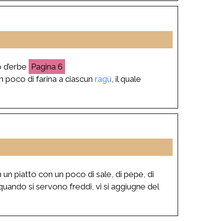
o d’erbe
6
 un poco di farina a ciascun
ragù
, il quale
in un piatto con un poco di sale, di pepe, di
quando si servono freddi, vi si aggiugne del