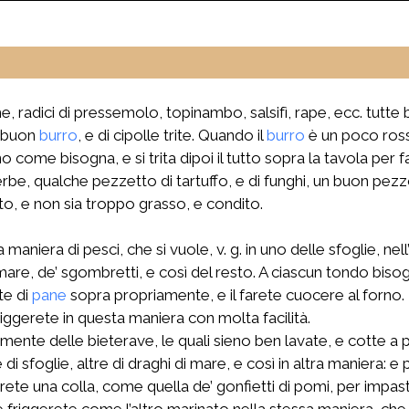
, radici di pressemolo, topinambo, salsifì, rape, ecc. tutt
i buon
burro
, e di cipolle trite. Quando il
burro
è un poco rosso
ono come bisogna, e si trita dipoi il tutto sopra la tavola p
 erbe, qualche pezzetto di tartuffo, e di funghi, un buon pez
ato, e non sia troppo grasso, e condito.
maniera di pesci, che si vuole, v. g. in uno delle sfoglie, ne
 mare, de’ sgombretti, e così del resto. A ciascun tondo bis
te di
pane
sopra propriamente, e il farete cuocere al forno. 
friggerete in questa maniera con molta facilità.
rmente delle bieterave, le quali sieno ben lavate, e cotte a 
 di sfoglie, altre di draghi di mare, e così in altra maniera: 
arete una colla, come quella de’ gonfietti di pomi, per impast
e friggerete come l’altro marinato nella stessa maniera, che de