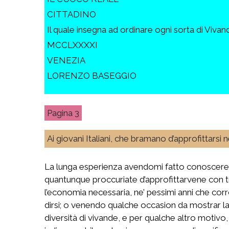
CITTADINO
Il quale insegna ad ordinare ogni sorta di Viva
MCCLXXXXI
VENEZIA
LORENZO BASEGGIO
3
Ai giovani Italiani, che bramano d’approfittarsi n
La lunga esperienza avendomi fatto conoscere ch
quantunque proccuriate d’approfittarvene con tut
l’economia necessaria, ne’ pessimi anni che corr
dirsi; o venendo qualche occasion da mostrar la 
diversità di vivande, e per qualche altro motivo,