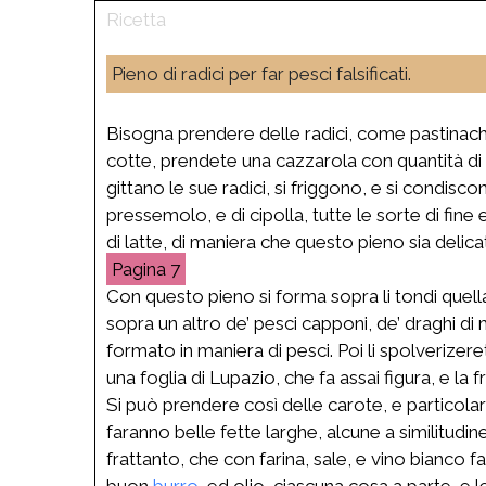
Pieno di radici per far pesci falsificati.
Bisogna prendere delle radici, come pastinache
cotte, prendete una cazzarola con quantità d
gittano le sue radici, si friggono, e si condisc
pressemolo, e di cipolla, tutte le sorte di fine
di latte, di maniera che questo pieno sia delic
7
Con questo pieno si forma sopra li tondi quella 
sopra un altro de’ pesci capponi, de’ draghi di
formato in maniera di pesci. Poi li spolverizere
una foglia di Lupazio, che fa assai figura, e la 
Si può prendere così delle carote, e particola
faranno belle fette larghe, alcune a similitudine
frattanto, che con farina, sale, e vino bianco f
buon
burro
, ed olio, ciascuna cosa a parte, e l