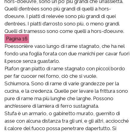
hors-d’oeuvre, sono un po’ più grandi che un’assietta.
Quelli d’entrées sono più grandi di quelli a hors-
d’oeuvre. I piatti di relevée sono più grandi di quei
d’entrées. I piatti d’arrosto sono più, o meno grandi.
Quelli di tramesso sono come quelli a hors-d’oeuvre.
16
Poessonière vaso lungo di rame stagnato, che ha nel
fondo una foglia forata con due manichi per cavar fuori
il pesce senza guastarlo.
Plafon gran piatto di rame stagnato con piccol bordo
per far cuocer nel forno, ciò che si vuole.
Schiumora. Sono di rame di varie grandezze per la
cucina, e la credenza. Quelle per levare la frittura sono
pure di rame ma più lunghe che larghe. Possono
anch’essere di lamiera di ferro sustagnata.
Stufa è un armario, o gabinetto murato, guernito di
asse con alcuna distanza tra gli uni, e gli altri, acciocché
il calore del fuoco possa penetrare dapertutto. Si