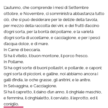
L’autunno, che comprende i mesi di Settembre
ottobre, e Novembre, ci somministra abbastanza tutto
ciò, che si può desiderare per le delizie della tavola,
per mezzo della raccolta dei vini, e dei frutti d’accino
d’ogni sorta, per la bontà del pollame, e la varietà
d’ogni sorta di uccellame, e cacciagione, e per i pesci
d’acqua dolce, e di mare.
In Carne di beccaria.
Si ha il vitello, il buon montone, il porco fresco.
In Pollame.
Si ha ogni sorte di buoni pollastri, e pollarde, e caponi;
ogni sorta di piccioni, e galline, noi abbiamo ancora i
galli d’india, le oche grasse, gli anitrini, e le anitre.
In Selvaggina, e Cacciagione.
Si ha il capretto, il daino d’un anno, il cinghiale maschio,
e femmina, il cinghialetto, il cerviato, il leprotto, ed il
coniglio.