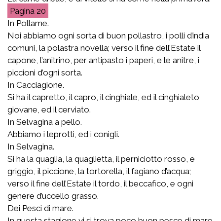
20
In Pollame.
Noi abbiamo ogni sorta di buon pollastro, i polli d’india
comuni, la polastra novella; verso il fine dell’Estate il
capone, l’anitrino, per antipasto i paperi, e le anitre, i
piccioni d’ogni sorta.
In Cacciagione.
Si ha il capretto, il capro, il cinghiale, ed il cinghialeto
giovane, ed il cerviato.
In Selvagina a pello.
Abbiamo i leprotti, ed i conigli.
In Selvagina.
Si ha la quaglia, la quaglietta, il perniciotto rosso, e
griggio, il piccione, la tortorella, il fagiano d’acqua;
verso il fine dell’Estate il tordo, il beccafico, e ogni
genere d’uccello grasso.
Dei Pesci di mare.
In questa stagione vi si trova poco buon pesce di mare