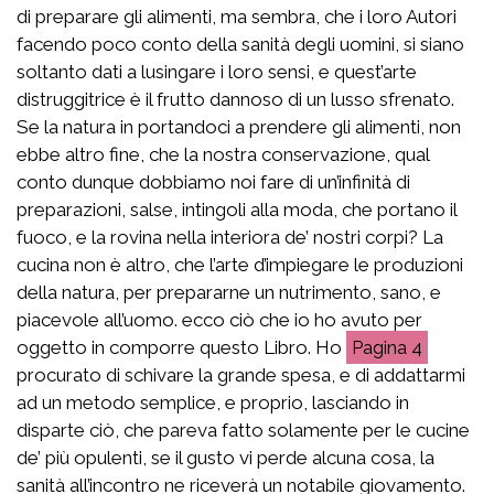
di preparare gli alimenti, ma sembra, che i loro Autori
facendo poco conto della sanità degli uomini, si siano
soltanto dati a lusingare i loro sensi, e quest’arte
distruggitrice è il frutto dannoso di un lusso sfrenato.
Se la natura in portandoci a prendere gli alimenti, non
ebbe altro fine, che la nostra conservazione, qual
conto dunque dobbiamo noi fare di un’infinità di
preparazioni, salse, intingoli alla moda, che portano il
fuoco, e la rovina nella interiora de’ nostri corpi? La
cucina non è altro, che l’arte d’impiegare le produzioni
della natura, per prepararne un nutrimento, sano, e
piacevole all’uomo. ecco ciò che io ho avuto per
oggetto in comporre questo Libro. Ho
4
procurato di schivare la grande spesa, e di addattarmi
ad un metodo semplice, e proprio, lasciando in
disparte ciò, che pareva fatto solamente per le cucine
de’ più opulenti, se il gusto vi perde alcuna cosa, la
sanità all’incontro ne riceverà un notabile giovamento.