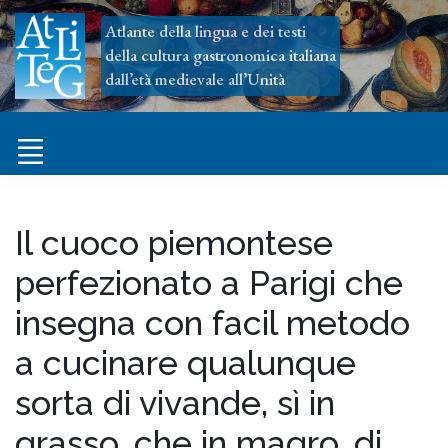
Atlante della lingua e dei testi
della cultura gastronomica italiana
dall’età medievale all’Unità
Il cuoco piemontese
perfezionato a Parigi che
insegna con facil metodo
a cucinare qualunque
sorta di vivande, sì in
grasso, che in magro, di