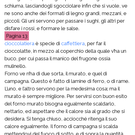
schiuma, lasciandogli sgocciolare infin che si vuole, ve
ne sono anche dei formati di legno grandi, mezzani, e
piccoli. Gli uni servono per passare i sughi, gli altri per
disfare i rossi, e formare le salse.
13
cioccolatiera
è specie di
caffettiera
, per far il
cioccolatte, in mezzo al coperchio della quale v’ha un
buco, per cui passa il manico del frugone ossia
mulinello.
Forno ve n’ha di due sorta, il murato, e quel di
campagna. Questo è fatto di lamine di ferro, o di rame.
L’uno, e l’altro servono per la medesima cosa; ma il
murato è sempre migliore. Per servirsi con buon esito
del forno murato bisogna egualmente scaldarlo,
nettarlo, ed aspettare che il calore sia al grado che si
desidera. Si tenga chiuso, acciocché ritenga il suo
calore egualmente. Il forno di campagna si scalda
mettendovi del fuoco di sotto, e di sopra la quantità