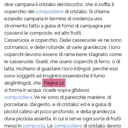
dice campana il cristallo del biscotto, che si soffia; il
coperchio del
compostiere
di cristallo. Si chiama
eziandio campana in termine di credenza uno
stromento fatto a guisa di forno di campagna per
cuocervi le composte, ed altri frutti.
Casseruola, e coperchio. Delle casseruole ve ne sono
col manico, e delle rotonde, di varie grandezze. I loro
coperchi devono essere di rame bene stagnato come
le casseruole. Quelli, che usano coperchi di ferro, o di
latta, rischiano di guastare i loro intingoli, perché essi
sono soggetti ad irruginirsi essendoché il fumo
degl’intingoli, che
12
si forma in acqua, ricade sopra gl’istessi.
compostiera
. Ve ne sono di parecchie maniere, di
porcellana, d’argento, e di cristallo; ed è a guisa di
picciol catino un poco profondo, e della grandezza
d’una picciola assietta, in cui si serve ogni sorta di frutti
messi in
composta
. Le
compostiere
di cristallo deono