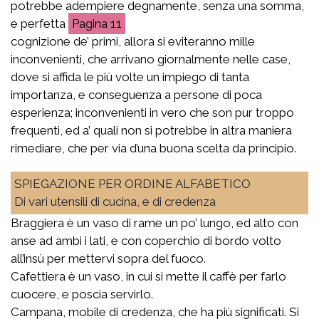
potrebbe adempiere degnamente, senza una somma,
e perfetta
11
cognizione de’ primi, allora si eviteranno mille
inconvenienti, che arrivano giornalmente nelle case,
dove si affida le più volte un impiego di tanta
importanza, e conseguenza a persone di poca
esperienza; inconvenienti in vero che son pur troppo
frequenti, ed a’ quali non si potrebbe in altra maniera
rimediare, che per via d’una buona scelta da principio.
SPIEGAZIONE PER ORDINE ALFABETICO
Di vari utensili di cucina, e di credenza
Braggiera è un vaso di rame un po’ lungo, ed alto con
anse ad ambi i lati, e con coperchio di bordo volto
all’insù per mettervi sopra del fuoco.
Cafettiera è un vaso, in cui si mette il caffè per farlo
cuocere, e poscia servirlo.
Campana, mobile di credenza, che ha più significati. Si