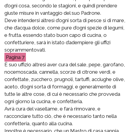
d’ogni cosa, secondo le stagioni, e quindi prendere
giuste misure in vantaggio del suo Padrone.
Deve intendersi altresì d’ogni sorta di pesce sì di mare,
che d’acqua dolce, come pure d’ogni spezie di legumi,
e frutta. essendo stato buon capo di cucina, o
confetturiere, sarà in istato d’adempiere gli uffizi
soprammentovati.
7
È suo uffizio altresì aver cura del sale, pepe, garofano,
nocemoscada, cannella, scorze di citrone verdi, e
confettate, zucchero, prugnoli, tartuffi, acciughe olive,
aceto, d’ogni sorta di formaggi, e generalmente di
tutte le altre cose, di cui è necessario che provveda
ogni giorno la cucina, e confetteria.
Avrà cura del vasellame, e farà rinnovare, e
racconciare tutto ciò, che è necessario tanto nella
confetteria, quanto alla cucina.
Innoltre è necessario, che un Mastro di casa sappia