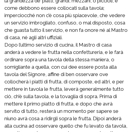
la grandezza de’ piatti, grandi, mezzani, o piccioli, e
come debbono essere collocati sulla tavola;
imperciocché non c’è cosa più spiacevole, che vedere
un servizio imbrogliato, confuso, o mal disposto, cosa
che guasta tutto il servizio, e non fa onore né al Mastro
di casa, né agli altri uffiziali.
Dopo l’ultimo servizio di cucina, il Mastro di casa
anderà a vedere le frutta nella confettureria, e le farà
ordinare sopra una tavola della stessa maniera, o
somigliante a quella, con cui dee essere posta alla
tavola del Signore, affine di ben osservare ove
collocherà i piatti di frutta, di composte, ed altri, e per
mettere in tavola le frutta, leverà generalmente tutto
ciò, ch’è sulla tavola, e la tovaglia di sopra. Prima di
mettere il primo piatto di frutta, e dopo che avrà
servito di tutto, resterà un momento per sapere se
niuno avrà cosa a ridirgli sopra le frutta. Dipoi anderà
alla cucina ad osservare quello che fu levato da tavola,