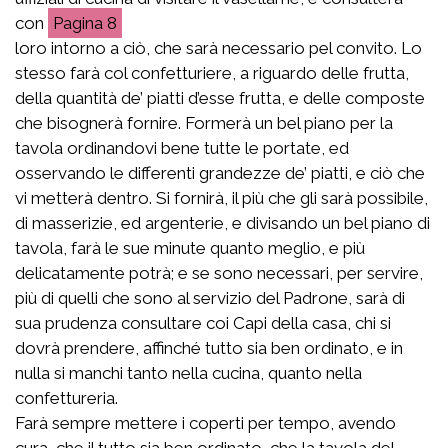
con
8
loro intorno a ciò, che sarà necessario pel convito. Lo
stesso farà col confetturiere, a riguardo delle frutta,
della quantità de’ piatti d’esse frutta, e delle composte
che bisognerà fornire. Formerà un bel piano per la
tavola ordinandovi bene tutte le portate, ed
osservando le differenti grandezze de’ piatti, e ciò che
vi metterà dentro. Si fornirà, il più che gli sarà possibile,
di masserizie, ed argenterie, e divisando un bel piano di
tavola, farà le sue minute quanto meglio, e più
delicatamente potrà; e se sono necessari, per servire,
più di quelli che sono al servizio del Padrone, sarà di
sua prudenza consultare coi Capi della casa, chi si
dovrà prendere, affinché tutto sia ben ordinato, e in
nulla si manchi tanto nella cucina, quanto nella
confettureria.
Farà sempre mettere i coperti per tempo, avendo
cura, che il tutto sia ben ordinato, che la tavola del