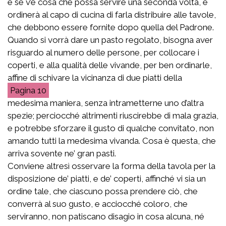
e se v’è cosa che possa servire una seconda volta, e
ordinerà al capo di cucina di farla distribuire alle tavole,
che debbono essere fornite dopo quella del Padrone.
Quando si vorrà dare un pasto regolato, bisogna aver
risguardo al numero delle persone, per collocare i
coperti, e alla qualità delle vivande, per ben ordinarle,
affine di schivare la vicinanza di due piatti della
10
medesima maniera, senza intrametterne uno d’altra
spezie; perciocché altrimenti riuscirebbe di mala grazia,
e potrebbe sforzare il gusto di qualche convitato, non
amando tutti la medesima vivanda. Cosa è questa, che
arriva sovente ne’ gran pasti.
Conviene altresì osservare la forma della tavola per la
disposizione de’ piatti, e de’ coperti, affinché vi sia un
ordine tale, che ciascuno possa prendere ciò, che
converrà al suo gusto, e acciocché coloro, che
serviranno, non patiscano disagio in cosa alcuna, né