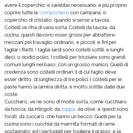
avere il coperchio, e sarebbe necessario, e più proprio
coprire tutte le
compostiere
con campana, o
coperchio di cristallo, quando si serve a tavola.
Coltelli ve n’ha di varia sorta. Coltelli da tavola, da
cucina, questi devono esser grossi per abbattere;
mezzani pel travaglio ordinario, e piccoli, e fini per
tagliar i filetti. I taglia-lardi sono coltelli sottili, e lunghi
dieci, o dodici polici. I coltelli per tricolare sono grandi
comuni lunghi nel baso, con un grosso manico. Quelli di
credenza sono coltelli ordinari, il di cui taglio deve
esser diritto, di lunghezza di tre polici. I coltelli per le
paste hanno la lamina diritta, e molto sottile dalle due
coste.
Cucchiaro, ve ne sono di molte sorta, come cucchiaro
da bocca, da intingoli, da
zuppa
, da olive, e questi sono
forati, da zuccaro, che hanno un becco. Quelli per la
cucina sono i cucchiai da marmita formati di rame
sostagnato; ed i pertugiati per togliere il grasso, e la