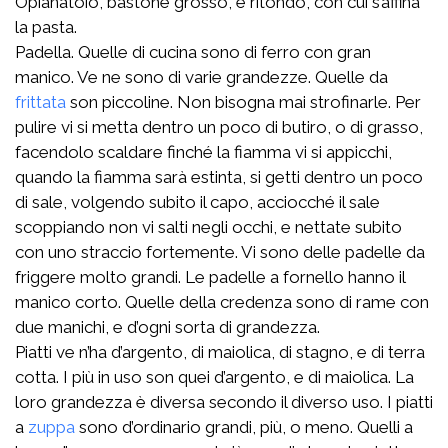
Opianatoio, bastone grosso, e ritondo, con cui s’affina
la pasta.
Padella. Quelle di cucina sono di ferro con gran
manico. Ve ne sono di varie grandezze. Quelle da
frittata
son piccoline. Non bisogna mai strofinarle. Per
pulire vi si metta dentro un poco di butiro, o di grasso,
facendolo scaldare finché la fiamma vi si appicchi,
quando la fiamma sarà estinta, si getti dentro un poco
di sale, volgendo subito il capo, acciocché il sale
scoppiando non vi salti negli occhi, e nettate subito
con uno straccio fortemente. Vi sono delle padelle da
friggere molto grandi. Le padelle a fornello hanno il
manico corto. Quelle della credenza sono di rame con
due manichi, e d’ogni sorta di grandezza.
Piatti ve n’ha d’argento, di maiolica, di stagno, e di terra
cotta. I più in uso son quei d’argento, e di maiolica. La
loro grandezza è diversa secondo il diverso uso. I piatti
a
zuppa
sono d’ordinario grandi, più, o meno. Quelli a