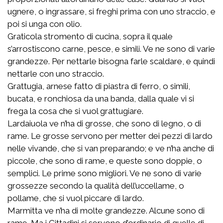
ugnere, o ingrassare, si freghi prima con uno straccio, e
poi si unga con olio.
Graticola stromento di cucina, sopra il quale
s’arrostiscono carne, pesce, e simili. Ve ne sono di varie
grandezze. Per nettarle bisogna farle scaldare, e quindi
nettarle con uno straccio.
Grattugia, arnese fatto di piastra di ferro, o simili,
bucata, e ronchiosa da una banda, dalla quale vi si
frega la cosa che si vuol grattugiare.
Lardaiuola ve n’ha di grosse, che sono di legno, o di
rame. Le grosse servono per metter dei pezzi di lardo
nelle vivande, che si van preparando; e ve n’ha anche di
piccole, che sono di rame, e queste sono doppie, o
semplici. Le prime sono migliori. Ve ne sono di varie
grossezze secondo la qualità dell’uccellame, o
pollame, che si vuol piccare di lardo.
Marmitta ve n’ha di molte grandezze. Alcune sono di
rame. Ma i Cittadini si servono d’ordinario di quelle di