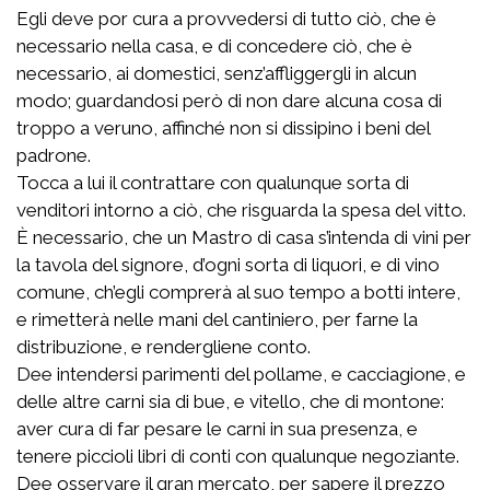
Egli deve por cura a provvedersi di tutto ciò, che è
necessario nella casa, e di concedere ciò, che è
necessario, ai domestici, senz’affliggergli in alcun
modo; guardandosi però di non dare alcuna cosa di
troppo a veruno, affinché non si dissipino i beni del
padrone.
Tocca a lui il contrattare con qualunque sorta di
venditori intorno a ciò, che risguarda la spesa del vitto.
È necessario, che un Mastro di casa s’intenda di vini per
la tavola del signore, d’ogni sorta di liquori, e di vino
comune, ch’egli comprerà al suo tempo a botti intere,
e rimetterà nelle mani del cantiniero, per farne la
distribuzione, e rendergliene conto.
Dee intendersi parimenti del pollame, e cacciagione, e
delle altre carni sia di bue, e vitello, che di montone:
aver cura di far pesare le carni in sua presenza, e
tenere piccioli libri di conti con qualunque negoziante.
Dee osservare il gran mercato, per sapere il prezzo