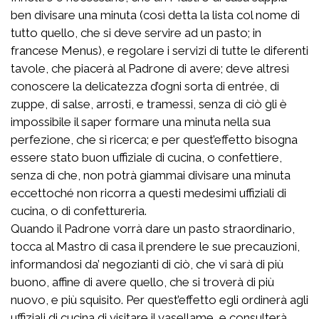
ben divisare una minuta (così detta la lista col nome di
tutto quello, che si deve servire ad un pasto; in
francese Menus), e regolare i servizi di tutte le diferenti
tavole, che piacerà al Padrone di avere; deve altresì
conoscere la delicatezza d’ogni sorta di entrée, di
zuppe, di salse, arrosti, e tramessi, senza di ciò gli è
impossibile il saper formare una minuta nella sua
perfezione, che si ricerca; e per quest’effetto bisogna
essere stato buon uffiziale di cucina, o confettiere,
senza di che, non potrà giammai divisare una minuta
eccettoché non ricorra a questi medesimi uffiziali di
cucina, o di confettureria.
Quando il Padrone vorrà dare un pasto straordinario,
tocca al Mastro di casa il prendere le sue precauzioni,
informandosi da’ negozianti di ciò, che vi sarà di più
buono, affine di avere quello, che si troverà di più
nuovo, e più squisito. Per quest’effetto egli ordinerà agli
uffiziali di cucina di visitare il vasellame, e consulterà