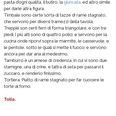
pasta d’ogni qualità, il butiro, la
giuncata
, ed altro simile
per darle altra figura.
Timbale sono certe sorta di tazze di rame stagnato,
che servono per diversi tramezzi della tavola.
Treppié son certi ferri di forma triangolare, e con tre
piedi. I più alti sono di quattro polici, e servono per la
cucina onde riporvi sopra le marmite, le casseruole, e
le pentole, sotto le quali si mette il fuoco; e servono
ancora per dar aria al medesimo.
Tamburro è un arnese di credenza, in cui vi sono due
stamigne, una di crine, e l’altra di seta per passarvi il
zuccaro, e renderlo finissimo.
Tortiera. Piatto di rame stagnato per far cuocere le
torte al forno.
Tolla.