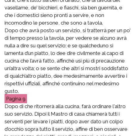
vasellame, de’ bicchieri, e fiaschi, sia ben guernita, e
che i domestici sieno pronti a servire, e non
incomodino le persone, che sono a tavola.
Dopo che avrà posto un servizio, si tratterrà per un po’
di tempo presso la tavola, per vedere se alcuno avrà
nulla a dire su quel servizio; e se qualcheduno si
lamenta d’un piatto, lo dee dire civilmente al capo di
cucina che l’avrà fatto, affinché usi più di precauzione
un’altra volta; o se sente che altri si mostri soddisfatto
di qualch’altro piatto, dee medesimamente avvertire i
rispettivi uffiziali, affinché continuino nel medesimo
gusto.
9
Dopo di che ritornerà alla cucina, farà ordinare l'altro
suo servizio. Dipoi il Mastro di casa chiamerà tutti i
serventi per levare i piatti, dopo aver dato un colpo
d’occhio sopra tutto il servizio, affine di ben osservare