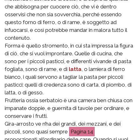
che abbisogna per cuocere ciò, che vi è dentro
osservisi che non sia sovverchia, perché essendo
questo forno di ferro, o di rame, è soggetto ad
infuocarsi, e così potrebbe mandar in malora tutto il
contenuto.
Forma è quello stromento, in cui sta impressa la figura
di ciò, che si vuol improntare. Quelle di cucina, che
sono per i piccoli pasticci, e differenti vivande di pasta
fogliata, sono di rame, e di
latta
, o lamiera di ferro
bianco, i quali servono a tagliar la pasta per piccoli
pasticci; quelli di credenza sono di carta, di piombo, di
latta, o di gesso.
Frutteria ossia serbatoio è una camera ben chiusa con
impanate doppie, e guernita di tavole per ordinare, e
conservare i frutti.
Gira-arrosto ve n’ha dei grandi, dei mezzani, e dei
piccoli, sono quasi sempre
14
proporzionati all’ordinario delle case. Quando si vuol