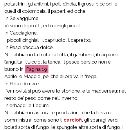
pollastrini, gli anitrini, i polli d’india, li grossi piccioni, e
quelli di colombaia, li paperi, ed oche.
In Selvaggiume.
Vi sono i leprotti, ed i conigli piccoli.
In Cacciagione.
I piccoli cinghiali, il capriuolo, il capretto.
In Pesci d’acqua dolce.
Noi abbiamo la trota, la lotta, il gambero, il carpione,
l’anguilla, il luccio, la tenca. Il pesce persico non è
buono in
19
Aprile, e Maggio, perché allora va in frega.
In Pesci di mare.
Per novità si può avere lo storione, e le maquereau: nel
resto de’ pesci come nell’Inverno.
In erbaggi, e Legumi.
Noi abbiamo ancora le produzioni, che la terra ci
somministra, come sono li
carciofi
, gli sparagi verdi, i
boleti sorta di fungo, le spungole altra sorta di fungo, i