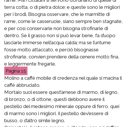
terra cotta, o di pietra dolce; e queste sono le migliori
per i brodi. Bisogna osservare, che le marmitte di
rame, come le casseruole, siano sempre ben stagnate,
e per così conservarle non bisogna strofinarle di
dentro. Se il grasso non si può levar bene, fa d’uopo
lasciarle immerse nell’acqua calda; ma se l’untume
fosse molto attaccato, e perciò bisognasse
strofinarle, convien prendere della cenere molto fina,
e leggermente fregarle.
15
Molino a caffè mobile di credenza nel quale si macina il
caffè abbruciato.
Mortaio suol essere quest’arnese di marmo, di legno,
di bronzo, o di ottone, questi debbono avere il
pestello del medesimo minerale oppure di ferro, quei
di marmo sono i migliori. Il pestello dev’essere di
busso, o d’altro simile legno.