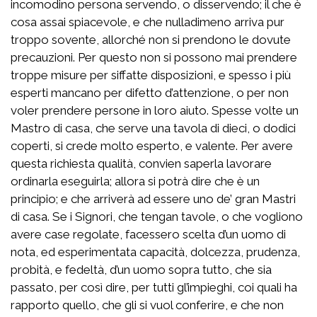
incomodino persona servendo, o disservendo; il che è
cosa assai spiacevole, e che nulladimeno arriva pur
troppo sovente, allorché non si prendono le dovute
precauzioni. Per questo non si possono mai prendere
troppe misure per siffatte disposizioni, e spesso i più
esperti mancano per difetto d’attenzione, o per non
voler prendere persone in loro aiuto. Spesse volte un
Mastro di casa, che serve una tavola di dieci, o dodici
coperti, si crede molto esperto, e valente. Per avere
questa richiesta qualità, convien saperla lavorare
ordinarla eseguirla; allora si potrà dire che è un
principio; e che arriverà ad essere uno de’ gran Mastri
di casa. Se i Signori, che tengan tavole, o che vogliono
avere case regolate, facessero scelta d’un uomo di
nota, ed esperimentata capacità, dolcezza, prudenza,
probità, e fedeltà, d’un uomo sopra tutto, che sia
passato, per così dire, per tutti gl’impieghi, coi quali ha
rapporto quello, che gli si vuol conferire, e che non