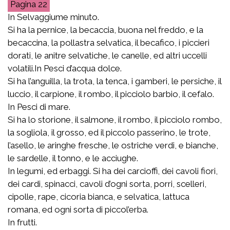
22
In Selvaggiume minuto.
Si ha la pernice, la becaccia, buona nel freddo, e la
becaccina, la pollastra selvatica, il becafico, i piccieri
dorati, le anitre selvatiche, le canelle, ed altri uccelli
volatili.In Pesci d’acqua dolce.
Si ha l’anguilla, la trota, la tenca, i gamberi, le persiche, il
luccio, il carpione, il rombo, il picciolo barbio, il cefalo.
In Pesci di mare.
Si ha lo storione, il salmone, il rombo, il picciolo rombo,
la sogliola, il grosso, ed il piccolo passerino, le trote,
l’asello, le aringhe fresche, le ostriche verdi, e bianche,
le sardelle, il tonno, e le acciughe.
In legumi, ed erbaggi. Si ha dei carcioffi, dei cavoli fiori,
dei cardi, spinacci, cavoli d’ogni sorta, porri, scelleri,
cipolle, rape, cicoria bianca, e selvatica, lattuca
romana, ed ogni sorta di piccol’erba.
In frutti.