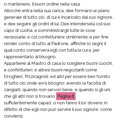
o mantenere, il buon ordine nella casa.
Allorché entra nella sua carica, dee formarsi un piano
generale di tutto ciò, di cui è incaricato dal suo signore,
e dee seguire gli ordini di lui. Dee intendersela col suo
capo di cucina, e somministrargli tutte le cose
necessarie; e col confetturiere similmente; e per fine
render conto di tutto al Padrone, affinché lo segni; il
qual conto conserverà egli con tutta la cura, per
rappresentarlo al bisogno.
Appartiene al Mastro di casa lo scegliere buoni cuochi,
e confetturieri, e altresì buoni negozianti come
Droghieri, Pizzicagnoli, ed altri per essere ben fornito
di tutto ciò onde avrà bisogno; avendo la facoltà di
cangiarli, quando non servon bene, e quando sì gli uni,
che gli altri non si trovano
6
sufficientemente capaci, o non fanno il lor dovere; in
difetto di che egli non può servire il suo signore, come
conviensi.