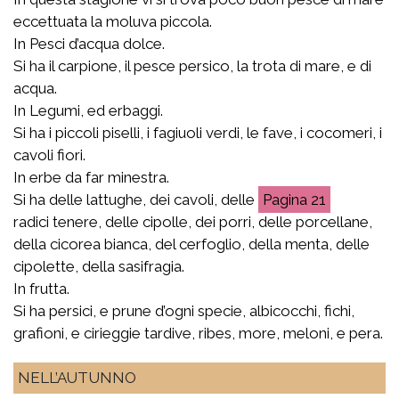
eccettuata la moluva piccola.
In Pesci d’acqua dolce.
Si ha il carpione, il pesce persico, la trota di mare, e di
acqua.
In Legumi, ed erbaggi.
Si ha i piccoli piselli, i fagiuoli verdi, le fave, i cocomeri, i
cavoli fiori.
In erbe da far minestra.
Si ha delle lattughe, dei cavoli, delle
21
radici tenere, delle cipolle, dei porri, delle porcellane,
della cicorea bianca, del cerfoglio, della menta, delle
cipolette, della sasifragia.
In frutta.
Si ha persici, e prune d’ogni specie, albicocchi, fichi,
grafioni, e cirieggie tardive, ribes, more, meloni, e pera.
NELL’AUTUNNO