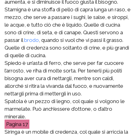
aumenta, e si diminuisce il fuoco giusta il bisogno.
Stamigna è una stoffa di pello di capra lunga un raso, e
mezzo, che serve a passare i sughi, le salse, e siroppi,
le acque, e tutto ciò che è liquido. Quelle di cucina
sono di crine, di seta, e di canape. Questi servono a
passar il
brodo
, quando si vuol che vi passi il grasso.
Quelle di credenza sono soltanto di crine, e più grandi
di quelle di cucina.
Spiedo è un’asta di ferro, che serve per far cuocere
l’arrosto, ve n’ha di molte sorta. Per tenerli più politi
bisogna aver cura di nettargli, mentre son caldi,
allorché si ritira la vivanda dal fuoco, e nuovamente
nettargli prima di mettergli in uso.
Spatola è un pezzo di legno, col quale si volgono le
marmelate. Può anch’essere d’ottone, o d’altro
minerale.
17
Siringa è un mobile di credenza, col quale si arriccia la