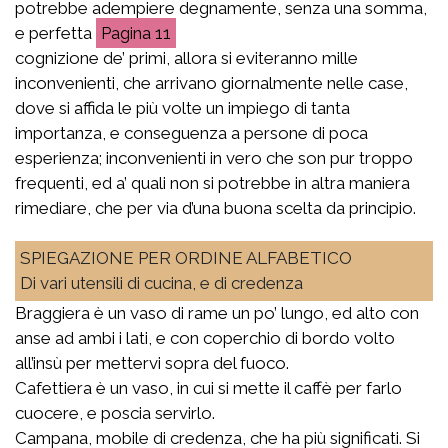
potrebbe adempiere degnamente, senza una somma,
e perfetta
11
cognizione de’ primi, allora si eviteranno mille
inconvenienti, che arrivano giornalmente nelle case,
dove si affida le più volte un impiego di tanta
importanza, e conseguenza a persone di poca
esperienza; inconvenienti in vero che son pur troppo
frequenti, ed a’ quali non si potrebbe in altra maniera
rimediare, che per via d’una buona scelta da principio.
SPIEGAZIONE PER ORDINE ALFABETICO
Di vari utensili di cucina, e di credenza
Braggiera è un vaso di rame un po’ lungo, ed alto con
anse ad ambi i lati, e con coperchio di bordo volto
all’insù per mettervi sopra del fuoco.
Cafettiera è un vaso, in cui si mette il caffè per farlo
cuocere, e poscia servirlo.
Campana, mobile di credenza, che ha più significati. Si