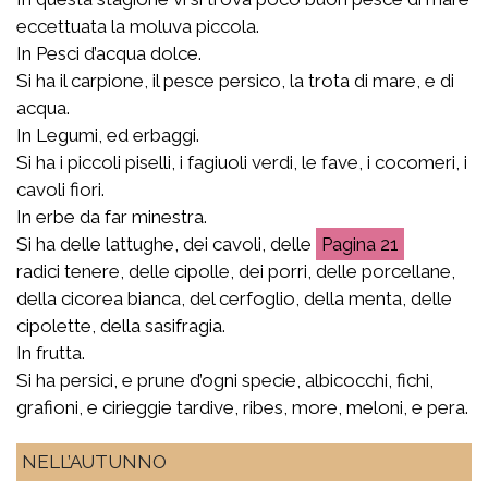
eccettuata la moluva piccola.
In Pesci d’acqua dolce.
Si ha il carpione, il pesce persico, la trota di mare, e di
acqua.
In Legumi, ed erbaggi.
Si ha i piccoli piselli, i fagiuoli verdi, le fave, i cocomeri, i
cavoli fiori.
In erbe da far minestra.
Si ha delle lattughe, dei cavoli, delle
21
radici tenere, delle cipolle, dei porri, delle porcellane,
della cicorea bianca, del cerfoglio, della menta, delle
cipolette, della sasifragia.
In frutta.
Si ha persici, e prune d’ogni specie, albicocchi, fichi,
grafioni, e cirieggie tardive, ribes, more, meloni, e pera.
NELL’AUTUNNO