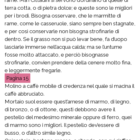
terra cotta, o di pietra dolce; e queste sono le migliori
per i brodi. Bisogna osservare, che le marmitte di
rame, come le casseruole, siano sempre ben stagnate,
e per così conservarle non bisogna strofinarle di
dentro. Se il grasso non si può levar bene, fa d’uopo
lasciarle immerse nell’acqua calda; ma se l’untume
fosse molto attaccato, e perciò bisognasse
strofinarle, convien prendere della cenere molto fina,
e leggermente fregarle.
15
Molino a caffè mobile di credenza nel quale si macina il
caffè abbruciato.
Mortaio suol essere quest’arnese di marmo, di legno,
di bronzo, o di ottone, questi debbono avere il
pestello del medesimo minerale oppure di ferro, quei
di marmo sono i migliori. Il pestello dev’essere di
busso, o d’altro simile legno.