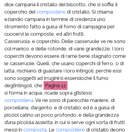
dice campana il cristallo del biscotto, che si soffia; il
coperchio del
compostiere
di cristallo. Si chiama
eziandio campana in termine di credenza uno
stromento fatto a guisa di forno di campagna per
cuocervi le composte, ed altri frutti.
Casseruola, e coperchio. Delle casseruole ve ne sono
col manico, e delle rotonde, di varie grandezze. I loro
coperchi devono essere di rame bene stagnato come
le casseruole. Quelli, che usano coperchi di ferro, o di
latta, rischiano di guastare i loro intingoli, perché essi
sono soggetti ad irruginirsi essendoché il fumo
degl’intingoli, che
12
si forma in acqua, ricade sopra gl’istessi.
compostiera
. Ve ne sono di parecchie maniere, di
porcellana, d’argento, e di cristallo; ed è a guisa di
picciol catino un poco profondo, e della grandezza
d’una picciola assietta, in cui si serve ogni sorta di frutti
messi in
composta
. Le
compostiere
di cristallo deono