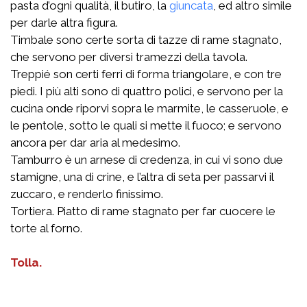
pasta d’ogni qualità, il butiro, la
giuncata
, ed altro simile
per darle altra figura.
Timbale sono certe sorta di tazze di rame stagnato,
che servono per diversi tramezzi della tavola.
Treppié son certi ferri di forma triangolare, e con tre
piedi. I più alti sono di quattro polici, e servono per la
cucina onde riporvi sopra le marmite, le casseruole, e
le pentole, sotto le quali si mette il fuoco; e servono
ancora per dar aria al medesimo.
Tamburro è un arnese di credenza, in cui vi sono due
stamigne, una di crine, e l’altra di seta per passarvi il
zuccaro, e renderlo finissimo.
Tortiera. Piatto di rame stagnato per far cuocere le
torte al forno.
Tolla.