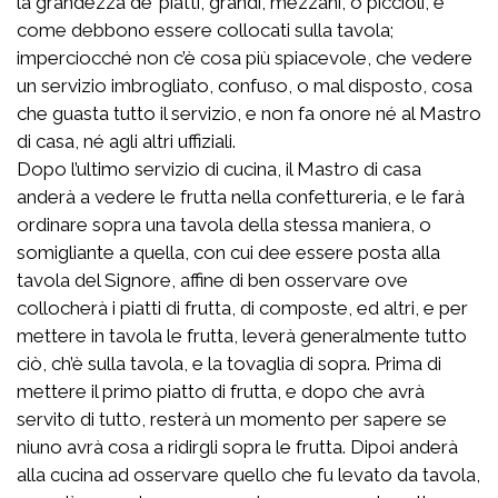
la grandezza de’ piatti, grandi, mezzani, o piccioli, e
come debbono essere collocati sulla tavola;
imperciocché non c’è cosa più spiacevole, che vedere
un servizio imbrogliato, confuso, o mal disposto, cosa
che guasta tutto il servizio, e non fa onore né al Mastro
di casa, né agli altri uffiziali.
Dopo l’ultimo servizio di cucina, il Mastro di casa
anderà a vedere le frutta nella confettureria, e le farà
ordinare sopra una tavola della stessa maniera, o
somigliante a quella, con cui dee essere posta alla
tavola del Signore, affine di ben osservare ove
collocherà i piatti di frutta, di composte, ed altri, e per
mettere in tavola le frutta, leverà generalmente tutto
ciò, ch’è sulla tavola, e la tovaglia di sopra. Prima di
mettere il primo piatto di frutta, e dopo che avrà
servito di tutto, resterà un momento per sapere se
niuno avrà cosa a ridirgli sopra le frutta. Dipoi anderà
alla cucina ad osservare quello che fu levato da tavola,