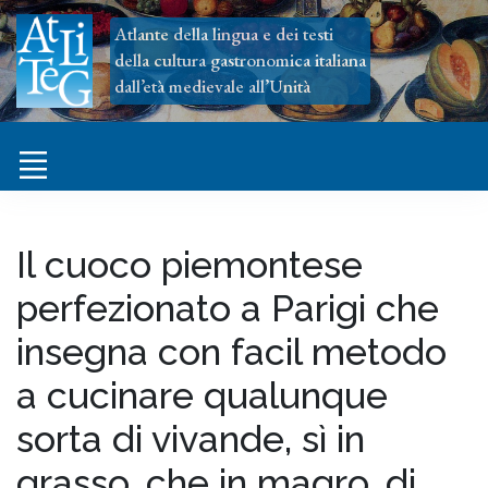
Atlante della lingua e dei testi
della cultura gastronomica italiana
dall’età medievale all’Unità
Il cuoco piemontese
perfezionato a Parigi che
insegna con facil metodo
a cucinare qualunque
sorta di vivande, sì in
grasso, che in magro, di