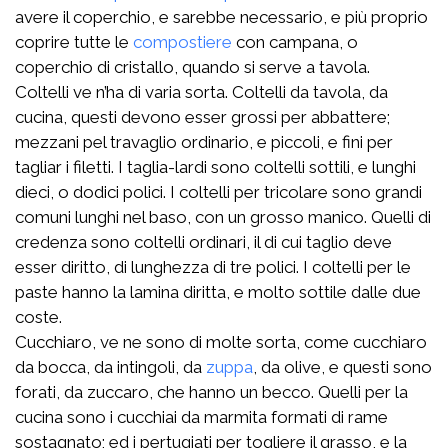
avere il coperchio, e sarebbe necessario, e più proprio
coprire tutte le
compostiere
con campana, o
coperchio di cristallo, quando si serve a tavola.
Coltelli ve n’ha di varia sorta. Coltelli da tavola, da
cucina, questi devono esser grossi per abbattere;
mezzani pel travaglio ordinario, e piccoli, e fini per
tagliar i filetti. I taglia-lardi sono coltelli sottili, e lunghi
dieci, o dodici polici. I coltelli per tricolare sono grandi
comuni lunghi nel baso, con un grosso manico. Quelli di
credenza sono coltelli ordinari, il di cui taglio deve
esser diritto, di lunghezza di tre polici. I coltelli per le
paste hanno la lamina diritta, e molto sottile dalle due
coste.
Cucchiaro, ve ne sono di molte sorta, come cucchiaro
da bocca, da intingoli, da
zuppa
, da olive, e questi sono
forati, da zuccaro, che hanno un becco. Quelli per la
cucina sono i cucchiai da marmita formati di rame
sostagnato; ed i pertugiati per togliere il grasso, e la