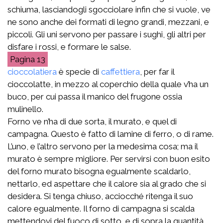
schiuma, lasciandogli sgocciolare infin che si vuole, ve
ne sono anche dei formati di legno grandi, mezzani, e
piccoli. Gli uni servono per passare i sughi, gli altri per
disfare i rossi, e formare le salse.
13
cioccolatiera
è specie di
caffettiera
, per far il
cioccolatte, in mezzo al coperchio della quale v’ha un
buco, per cui passa il manico del frugone ossia
mulinello.
Forno ve n’ha di due sorta, il murato, e quel di
campagna. Questo è fatto di lamine di ferro, o di rame.
L’uno, e l’altro servono per la medesima cosa; ma il
murato è sempre migliore. Per servirsi con buon esito
del forno murato bisogna egualmente scaldarlo,
nettarlo, ed aspettare che il calore sia al grado che si
desidera. Si tenga chiuso, acciocché ritenga il suo
calore egualmente. Il forno di campagna si scalda
mettendovi del fuoco di sotto, e di sopra la quantità