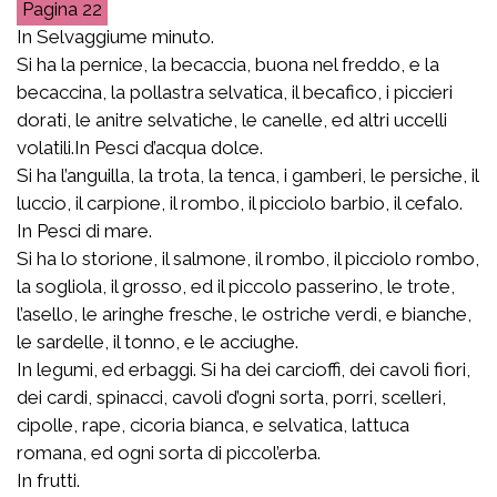
22
In Selvaggiume minuto.
Si ha la pernice, la becaccia, buona nel freddo, e la
becaccina, la pollastra selvatica, il becafico, i piccieri
dorati, le anitre selvatiche, le canelle, ed altri uccelli
volatili.In Pesci d’acqua dolce.
Si ha l’anguilla, la trota, la tenca, i gamberi, le persiche, il
luccio, il carpione, il rombo, il picciolo barbio, il cefalo.
In Pesci di mare.
Si ha lo storione, il salmone, il rombo, il picciolo rombo,
la sogliola, il grosso, ed il piccolo passerino, le trote,
l’asello, le aringhe fresche, le ostriche verdi, e bianche,
le sardelle, il tonno, e le acciughe.
In legumi, ed erbaggi. Si ha dei carcioffi, dei cavoli fiori,
dei cardi, spinacci, cavoli d’ogni sorta, porri, scelleri,
cipolle, rape, cicoria bianca, e selvatica, lattuca
romana, ed ogni sorta di piccol’erba.
In frutti.