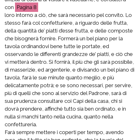
con
8
loro intorno a ciò, che sarà necessario pel convito. Lo
stesso farà col confetturiere, a riguardo delle frutta,
della quantità de’ piatti d’esse frutta, e delle composte
che bisognerà fornire. Formerà un bel piano per la
tavola ordinandovi bene tutte le portate, ed
osservando le differenti grandezze de’ piatti, e ciò che
vi metterà dentro. Si fornirà, il più che gli sarà possibile,
di masserizie, ed argenterie, e divisando un bel piano di
tavola, farà le sue minute quanto meglio, e più
delicatamente potrà; e se sono necessari, per servire,
più di quelli che sono al servizio del Padrone, sarà di
sua prudenza consultare coi Capi della casa, chi si
dovrà prendere, affinché tutto sia ben ordinato, e in
nulla si manchi tanto nella cucina, quanto nella
confettureria.
Farà sempre mettere i coperti per tempo, avendo
cura, che il tutto sia ben ordinato, che la tavola del