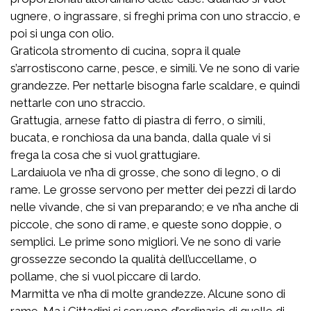
ugnere, o ingrassare, si freghi prima con uno straccio, e
poi si unga con olio.
Graticola stromento di cucina, sopra il quale
s’arrostiscono carne, pesce, e simili. Ve ne sono di varie
grandezze. Per nettarle bisogna farle scaldare, e quindi
nettarle con uno straccio.
Grattugia, arnese fatto di piastra di ferro, o simili,
bucata, e ronchiosa da una banda, dalla quale vi si
frega la cosa che si vuol grattugiare.
Lardaiuola ve n’ha di grosse, che sono di legno, o di
rame. Le grosse servono per metter dei pezzi di lardo
nelle vivande, che si van preparando; e ve n’ha anche di
piccole, che sono di rame, e queste sono doppie, o
semplici. Le prime sono migliori. Ve ne sono di varie
grossezze secondo la qualità dell’uccellame, o
pollame, che si vuol piccare di lardo.
Marmitta ve n’ha di molte grandezze. Alcune sono di
rame. Ma i Cittadini si servono d’ordinario di quelle di