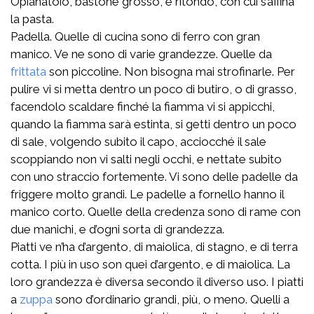
Opianatoio, bastone grosso, e ritondo, con cui s’affina
la pasta.
Padella. Quelle di cucina sono di ferro con gran
manico. Ve ne sono di varie grandezze. Quelle da
frittata
son piccoline. Non bisogna mai strofinarle. Per
pulire vi si metta dentro un poco di butiro, o di grasso,
facendolo scaldare finché la fiamma vi si appicchi,
quando la fiamma sarà estinta, si getti dentro un poco
di sale, volgendo subito il capo, acciocché il sale
scoppiando non vi salti negli occhi, e nettate subito
con uno straccio fortemente. Vi sono delle padelle da
friggere molto grandi. Le padelle a fornello hanno il
manico corto. Quelle della credenza sono di rame con
due manichi, e d’ogni sorta di grandezza.
Piatti ve n’ha d’argento, di maiolica, di stagno, e di terra
cotta. I più in uso son quei d’argento, e di maiolica. La
loro grandezza è diversa secondo il diverso uso. I piatti
a
zuppa
sono d’ordinario grandi, più, o meno. Quelli a