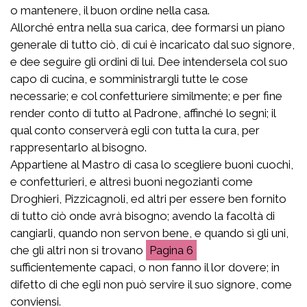
o mantenere, il buon ordine nella casa.
Allorché entra nella sua carica, dee formarsi un piano
generale di tutto ciò, di cui è incaricato dal suo signore,
e dee seguire gli ordini di lui. Dee intendersela col suo
capo di cucina, e somministrargli tutte le cose
necessarie; e col confetturiere similmente; e per fine
render conto di tutto al Padrone, affinché lo segni; il
qual conto conserverà egli con tutta la cura, per
rappresentarlo al bisogno.
Appartiene al Mastro di casa lo scegliere buoni cuochi,
e confetturieri, e altresì buoni negozianti come
Droghieri, Pizzicagnoli, ed altri per essere ben fornito
di tutto ciò onde avrà bisogno; avendo la facoltà di
cangiarli, quando non servon bene, e quando sì gli uni,
che gli altri non si trovano
6
sufficientemente capaci, o non fanno il lor dovere; in
difetto di che egli non può servire il suo signore, come
conviensi.