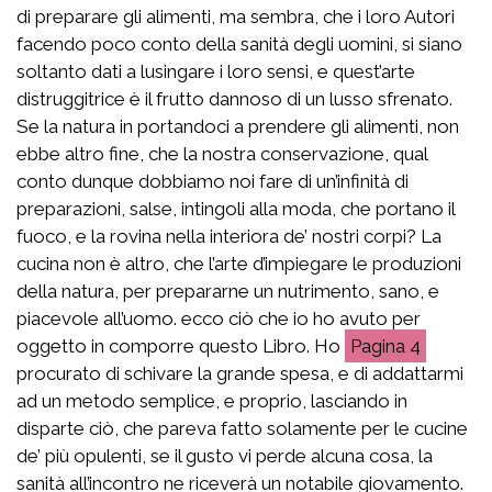
di preparare gli alimenti, ma sembra, che i loro Autori
facendo poco conto della sanità degli uomini, si siano
soltanto dati a lusingare i loro sensi, e quest’arte
distruggitrice è il frutto dannoso di un lusso sfrenato.
Se la natura in portandoci a prendere gli alimenti, non
ebbe altro fine, che la nostra conservazione, qual
conto dunque dobbiamo noi fare di un’infinità di
preparazioni, salse, intingoli alla moda, che portano il
fuoco, e la rovina nella interiora de’ nostri corpi? La
cucina non è altro, che l’arte d’impiegare le produzioni
della natura, per prepararne un nutrimento, sano, e
piacevole all’uomo. ecco ciò che io ho avuto per
oggetto in comporre questo Libro. Ho
4
procurato di schivare la grande spesa, e di addattarmi
ad un metodo semplice, e proprio, lasciando in
disparte ciò, che pareva fatto solamente per le cucine
de’ più opulenti, se il gusto vi perde alcuna cosa, la
sanità all’incontro ne riceverà un notabile giovamento.