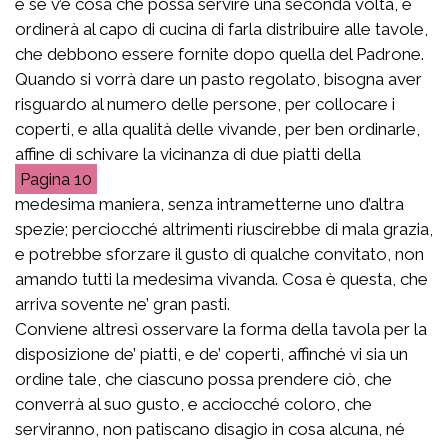
e se v’è cosa che possa servire una seconda volta, e
ordinerà al capo di cucina di farla distribuire alle tavole,
che debbono essere fornite dopo quella del Padrone.
Quando si vorrà dare un pasto regolato, bisogna aver
risguardo al numero delle persone, per collocare i
coperti, e alla qualità delle vivande, per ben ordinarle,
affine di schivare la vicinanza di due piatti della
10
medesima maniera, senza intrametterne uno d’altra
spezie; perciocché altrimenti riuscirebbe di mala grazia,
e potrebbe sforzare il gusto di qualche convitato, non
amando tutti la medesima vivanda. Cosa è questa, che
arriva sovente ne’ gran pasti.
Conviene altresì osservare la forma della tavola per la
disposizione de’ piatti, e de’ coperti, affinché vi sia un
ordine tale, che ciascuno possa prendere ciò, che
converrà al suo gusto, e acciocché coloro, che
serviranno, non patiscano disagio in cosa alcuna, né