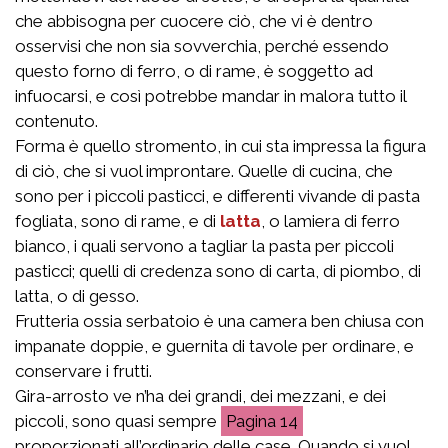
che abbisogna per cuocere ciò, che vi è dentro
osservisi che non sia sovverchia, perché essendo
questo forno di ferro, o di rame, è soggetto ad
infuocarsi, e così potrebbe mandar in malora tutto il
contenuto.
Forma è quello stromento, in cui sta impressa la figura
di ciò, che si vuol improntare. Quelle di cucina, che
sono per i piccoli pasticci, e differenti vivande di pasta
fogliata, sono di rame, e di
latta
, o lamiera di ferro
bianco, i quali servono a tagliar la pasta per piccoli
pasticci; quelli di credenza sono di carta, di piombo, di
latta, o di gesso.
Frutteria ossia serbatoio è una camera ben chiusa con
impanate doppie, e guernita di tavole per ordinare, e
conservare i frutti.
Gira-arrosto ve n’ha dei grandi, dei mezzani, e dei
piccoli, sono quasi sempre
14
proporzionati all’ordinario delle case. Quando si vuol