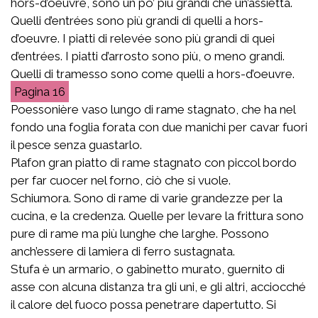
hors-d’oeuvre, sono un po’ più grandi che un’assietta.
Quelli d’entrées sono più grandi di quelli a hors-
d’oeuvre. I piatti di relevée sono più grandi di quei
d’entrées. I piatti d’arrosto sono più, o meno grandi.
Quelli di tramesso sono come quelli a hors-d’oeuvre.
16
Poessonière vaso lungo di rame stagnato, che ha nel
fondo una foglia forata con due manichi per cavar fuori
il pesce senza guastarlo.
Plafon gran piatto di rame stagnato con piccol bordo
per far cuocer nel forno, ciò che si vuole.
Schiumora. Sono di rame di varie grandezze per la
cucina, e la credenza. Quelle per levare la frittura sono
pure di rame ma più lunghe che larghe. Possono
anch’essere di lamiera di ferro sustagnata.
Stufa è un armario, o gabinetto murato, guernito di
asse con alcuna distanza tra gli uni, e gli altri, acciocché
il calore del fuoco possa penetrare dapertutto. Si