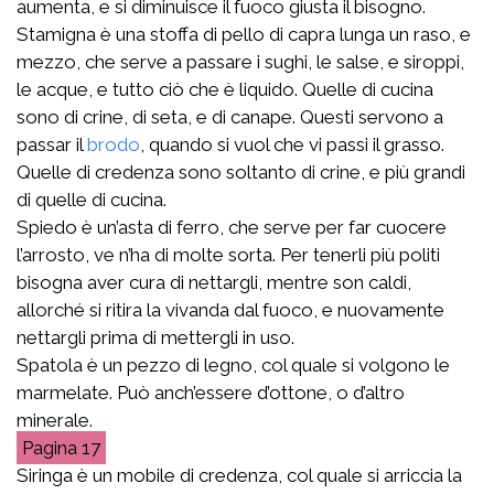
aumenta, e si diminuisce il fuoco giusta il bisogno.
Stamigna è una stoffa di pello di capra lunga un raso, e
mezzo, che serve a passare i sughi, le salse, e siroppi,
le acque, e tutto ciò che è liquido. Quelle di cucina
sono di crine, di seta, e di canape. Questi servono a
passar il
brodo
, quando si vuol che vi passi il grasso.
Quelle di credenza sono soltanto di crine, e più grandi
di quelle di cucina.
Spiedo è un’asta di ferro, che serve per far cuocere
l’arrosto, ve n’ha di molte sorta. Per tenerli più politi
bisogna aver cura di nettargli, mentre son caldi,
allorché si ritira la vivanda dal fuoco, e nuovamente
nettargli prima di mettergli in uso.
Spatola è un pezzo di legno, col quale si volgono le
marmelate. Può anch’essere d’ottone, o d’altro
minerale.
17
Siringa è un mobile di credenza, col quale si arriccia la