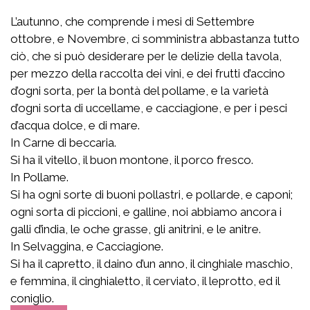
L’autunno, che comprende i mesi di Settembre
ottobre, e Novembre, ci somministra abbastanza tutto
ciò, che si può desiderare per le delizie della tavola,
per mezzo della raccolta dei vini, e dei frutti d’accino
d’ogni sorta, per la bontà del pollame, e la varietà
d’ogni sorta di uccellame, e cacciagione, e per i pesci
d’acqua dolce, e di mare.
In Carne di beccaria.
Si ha il vitello, il buon montone, il porco fresco.
In Pollame.
Si ha ogni sorte di buoni pollastri, e pollarde, e caponi;
ogni sorta di piccioni, e galline, noi abbiamo ancora i
galli d’india, le oche grasse, gli anitrini, e le anitre.
In Selvaggina, e Cacciagione.
Si ha il capretto, il daino d’un anno, il cinghiale maschio,
e femmina, il cinghialetto, il cerviato, il leprotto, ed il
coniglio.