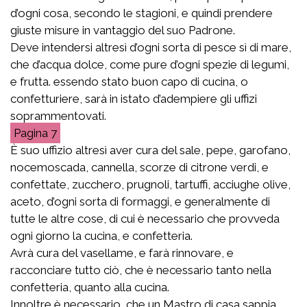
d’ogni cosa, secondo le stagioni, e quindi prendere
giuste misure in vantaggio del suo Padrone.
Deve intendersi altresì d’ogni sorta di pesce sì di mare,
che d’acqua dolce, come pure d’ogni spezie di legumi,
e frutta. essendo stato buon capo di cucina, o
confetturiere, sarà in istato d’adempiere gli uffizi
soprammentovati.
7
È suo uffizio altresì aver cura del sale, pepe, garofano,
nocemoscada, cannella, scorze di citrone verdi, e
confettate, zucchero, prugnoli, tartuffi, acciughe olive,
aceto, d’ogni sorta di formaggi, e generalmente di
tutte le altre cose, di cui è necessario che provveda
ogni giorno la cucina, e confetteria.
Avrà cura del vasellame, e farà rinnovare, e
racconciare tutto ciò, che è necessario tanto nella
confetteria, quanto alla cucina.
Innoltre è necessario, che un Mastro di casa sappia