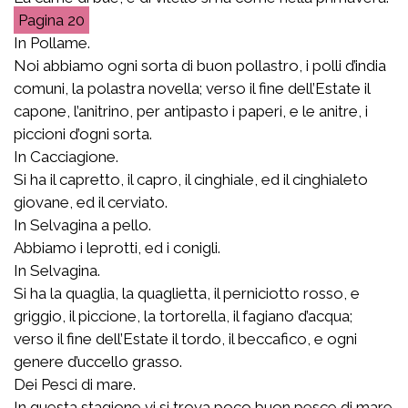
20
In Pollame.
Noi abbiamo ogni sorta di buon pollastro, i polli d’india
comuni, la polastra novella; verso il fine dell’Estate il
capone, l’anitrino, per antipasto i paperi, e le anitre, i
piccioni d’ogni sorta.
In Cacciagione.
Si ha il capretto, il capro, il cinghiale, ed il cinghialeto
giovane, ed il cerviato.
In Selvagina a pello.
Abbiamo i leprotti, ed i conigli.
In Selvagina.
Si ha la quaglia, la quaglietta, il perniciotto rosso, e
griggio, il piccione, la tortorella, il fagiano d’acqua;
verso il fine dell’Estate il tordo, il beccafico, e ogni
genere d’uccello grasso.
Dei Pesci di mare.
In questa stagione vi si trova poco buon pesce di mare