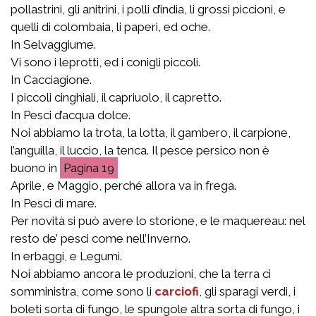
pollastrini, gli anitrini, i polli d’india, li grossi piccioni, e
quelli di colombaia, li paperi, ed oche.
In Selvaggiume.
Vi sono i leprotti, ed i conigli piccoli.
In Cacciagione.
I piccoli cinghiali, il capriuolo, il capretto.
In Pesci d’acqua dolce.
Noi abbiamo la trota, la lotta, il gambero, il carpione,
l’anguilla, il luccio, la tenca. Il pesce persico non è
buono in
19
Aprile, e Maggio, perché allora va in frega.
In Pesci di mare.
Per novità si può avere lo storione, e le maquereau: nel
resto de’ pesci come nell’Inverno.
In erbaggi, e Legumi.
Noi abbiamo ancora le produzioni, che la terra ci
somministra, come sono li
carciofi
, gli sparagi verdi, i
boleti sorta di fungo, le spungole altra sorta di fungo, i