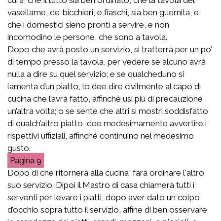
vasellame, de’ bicchieri, e fiaschi, sia ben guernita, e
che i domestici sieno pronti a servire, e non
incomodino le persone, che sono a tavola.
Dopo che avrà posto un servizio, si tratterrà per un po’
di tempo presso la tavola, per vedere se alcuno avrà
nulla a dire su quel servizio; e se qualcheduno si
lamenta d’un piatto, lo dee dire civilmente al capo di
cucina che l’avrà fatto, affinché usi più di precauzione
un’altra volta; o se sente che altri si mostri soddisfatto
di qualch’altro piatto, dee medesimamente avvertire i
rispettivi uffiziali, affinché continuino nel medesimo
gusto.
9
Dopo di che ritornerà alla cucina, farà ordinare l'altro
suo servizio. Dipoi il Mastro di casa chiamerà tutti i
serventi per levare i piatti, dopo aver dato un colpo
d’occhio sopra tutto il servizio, affine di ben osservare