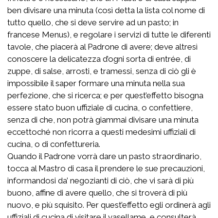
ben divisare una minuta (così detta la lista col nome di
tutto quello, che si deve servire ad un pasto; in
francese Menus), e regolare i servizi di tutte le diferenti
tavole, che piacerà al Padrone di avere; deve altresì
conoscere la delicatezza d’ogni sorta di entrée, di
zuppe, di salse, arrosti, e tramessi, senza di ciò gli è
impossibile il saper formare una minuta nella sua
perfezione, che si ricerca; e per quest’effetto bisogna
essere stato buon uffiziale di cucina, o confettiere,
senza di che, non potrà giammai divisare una minuta
eccettoché non ricorra a questi medesimi uffiziali di
cucina, o di confettureria.
Quando il Padrone vorrà dare un pasto straordinario,
tocca al Mastro di casa il prendere le sue precauzioni,
informandosi da’ negozianti di ciò, che vi sarà di più
buono, affine di avere quello, che si troverà di più
nuovo, e più squisito. Per quest’effetto egli ordinerà agli
uffiziali di cucina di visitare il vasellame, e consulterà