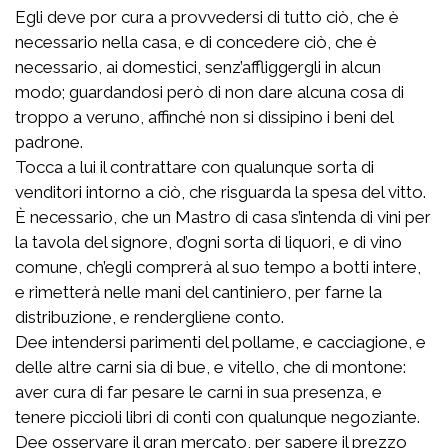
Egli deve por cura a provvedersi di tutto ciò, che è
necessario nella casa, e di concedere ciò, che è
necessario, ai domestici, senz’affliggergli in alcun
modo; guardandosi però di non dare alcuna cosa di
troppo a veruno, affinché non si dissipino i beni del
padrone.
Tocca a lui il contrattare con qualunque sorta di
venditori intorno a ciò, che risguarda la spesa del vitto.
È necessario, che un Mastro di casa s’intenda di vini per
la tavola del signore, d’ogni sorta di liquori, e di vino
comune, ch’egli comprerà al suo tempo a botti intere,
e rimetterà nelle mani del cantiniero, per farne la
distribuzione, e rendergliene conto.
Dee intendersi parimenti del pollame, e cacciagione, e
delle altre carni sia di bue, e vitello, che di montone:
aver cura di far pesare le carni in sua presenza, e
tenere piccioli libri di conti con qualunque negoziante.
Dee osservare il gran mercato, per sapere il prezzo