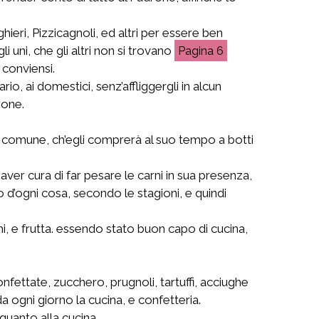
ieri, Pizzicagnoli, ed altri per essere ben
 uni, che gli altri non si trovano
6
 conviensi.
o, ai domestici, senz’affliggergli in alcun
rone.
vino comune, ch’egli comprerà al suo tempo a botti
 aver cura di far pesare le carni in sua presenza,
o d’ogni cosa, secondo le stagioni, e quindi
i, e frutta. essendo stato buon capo di cucina,
nfettate, zucchero, prugnoli, tartuffi, acciughe
a ogni giorno la cucina, e confetteria.
quanto alla cucina.