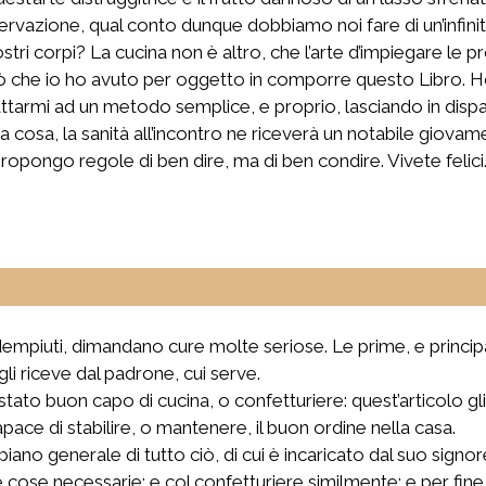
ervazione, qual conto dunque dobbiamo noi fare di un’infinità
nostri corpi? La cucina non è altro, che l’arte d’impiegare le
iò che io ho avuto per oggetto in comporre questo Libro. 
attarmi ad un metodo semplice, e proprio, lasciando in disp
cuna cosa, la sanità all’incontro ne riceverà un notabile gio
opongo regole di ben dire, ma di ben condire. Vivete felici
empiuti, dimandano cure molte seriose. Le prime, e principa
li riceve dal padrone, cui serve.
tato buon capo di cucina, o confetturiere: quest’articolo gl
pace di stabilire, o mantenere, il buon ordine nella casa.
iano generale di tutto ciò, di cui è incaricato dal suo signore
e cose necessarie; e col confetturiere similmente; e per fine