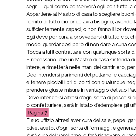
segni; il qual conto conserverà egli con tutta la
Appartiene al Mastro di casa lo scegliere buoni c
fornito di tutto ciò onde avrà bisogno; avendo la
sufficientemente capaci, o non fanno il lor dover
Egli deve por cura a provvedersi di tutto ciò, ch
modo; guardandosi però di non dare alcuna cosa 
Tocca a lui il contrattare con qualunque sorta di 
È necessario, che un Mastro di casa s’intenda di 
intere, e rimetterà nelle mani del cantiniero, per
Dee intendersi parimenti del pollame, e cacciagio
e tenere piccioli libri di conti con qualunque ne
prendere giuste misure in vantaggio del suo Pa
Deve intendersi altresì d’ogni sorta di pesce sì
o confetturiere, sarà in istato d’adempiere gli u
7
È suo uffizio altresì aver cura del sale, pepe, g
olive, aceto, d’ogni sorta di formaggi, e general
Avrà cura del vasellame, e farà rinnovare, e racc