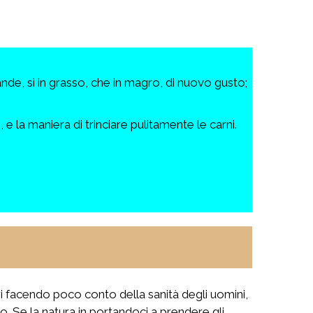
de, sì in grasso, che in magro, di nuovo gusto;
 e la maniera di trinciare pulitamente le carni.
tori facendo poco conto della sanità degli uomini,
ato. Se la natura in portandoci a prendere gli