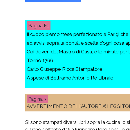
F1
Il cuoco piemontese perfezionato a Parigi che i
ed avvisi sopra la bontà, e scelta d’ogni cosa 
Coi doveri del Mastro di Casa, e le minute per le
Torino 1766
Carlo Giuseppe Ricca Stampatore
A spese di Beltramo Antonio Re Libraio
3
AVVERTIMENTO DELL’AUTORE A’ LEGGITO
Si sono stampati diversi libri sopra la cucina, o 
si siano soltanto dati a lusingare i loro sensi, e 