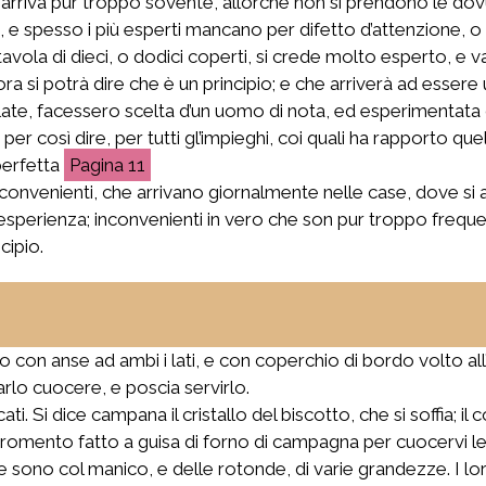
 arriva pur troppo sovente, allorché non si prendono le do
, e spesso i più esperti mancano per difetto d’attenzione, o
vola di dieci, o dodici coperti, si crede molto esperto, e va
ra si potrà dire che è un principio; e che arriverà ad essere 
ate, facessero scelta d’un uomo di nota, ed esperimentata 
er così dire, per tutti gl’impieghi, coi quali ha rapporto que
erfetta
11
inconvenienti, che arrivano giornalmente nelle case, dove si a
erienza; inconvenienti in vero che son pur troppo frequenti
cipio.
o con anse ad ambi i lati, e con coperchio di bordo volto all
farlo cuocere, e poscia servirlo.
i. Si dice campana il cristallo del biscotto, che si soffia; il
omento fatto a guisa di forno di campagna per cuocervi le c
e sono col manico, e delle rotonde, di varie grandezze. I 