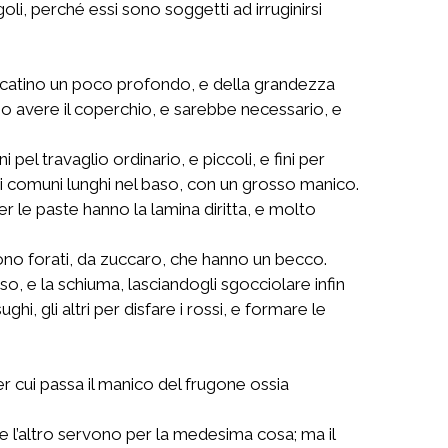
oli, perché essi sono soggetti ad irruginirsi
iol catino un poco profondo, e della grandezza
no avere il coperchio, e sarebbe necessario, e
pel travaglio ordinario, e piccoli, e fini per
 grandi comuni lunghi nel baso, con un grosso manico.
i per le paste hanno la lamina diritta, e molto
 sono forati, da zuccaro, che hanno un becco.
so, e la schiuma, lasciandogli sgocciolare infin
i, gli altri per disfare i rossi, e formare le
er cui passa il manico del frugone ossia
 e l’altro servono per la medesima cosa; ma il