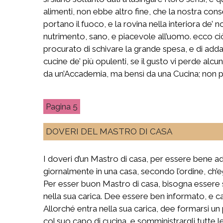
alimenti, non ebbe altro fine, che la nostra cons
portano il fuoco, e la rovina nella interiora de’ 
nutrimento, sano, e piacevole all’uomo. ecco c
procurato di schivare la grande spesa, e di add
cucine de’ più opulenti, se il gusto vi perde al
da un’Accademia, ma bensì da una Cucina; non pr
5
DOVERI DEL MASTRO DI CASA
I doveri d’un Mastro di casa, per essere bene ad
giornalmente in una casa, secondo l’ordine, ch’eg
Per esser buon Mastro di casa, bisogna essere s
nella sua carica. Dee essere ben informato, e ca
Allorché entra nella sua carica, dee formarsi un p
col suo capo di cucina, e somministrargli tutte l