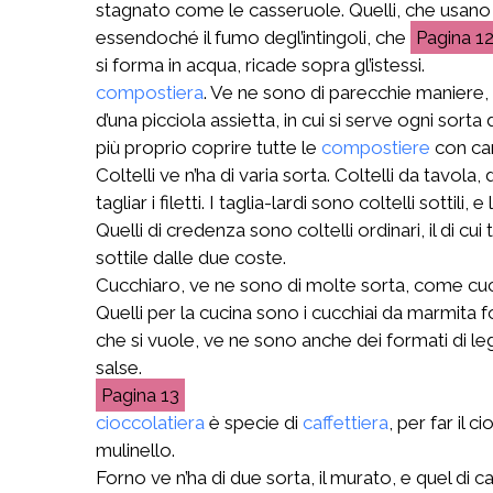
stagnato come le casseruole. Quelli, che usano cop
essendoché il fumo degl’intingoli, che
1
si forma in acqua, ricade sopra gl’istessi.
compostiera
. Ve ne sono di parecchie maniere, 
d’una picciola assietta, in cui si serve ogni sorta d
più proprio coprire tutte le
compostiere
con cam
Coltelli ve n’ha di varia sorta. Coltelli da tavol
tagliar i filetti. I taglia-lardi sono coltelli sotti
Quelli di credenza sono coltelli ordinari, il di cui
sottile dalle due coste.
Cucchiaro, ve ne sono di molte sorta, come cuc
Quelli per la cucina sono i cucchiai da marmita fo
che si vuole, ve ne sono anche dei formati di legn
salse.
13
cioccolatiera
è specie di
caffettiera
, per far il 
mulinello.
Forno ve n’ha di due sorta, il murato, e quel di 