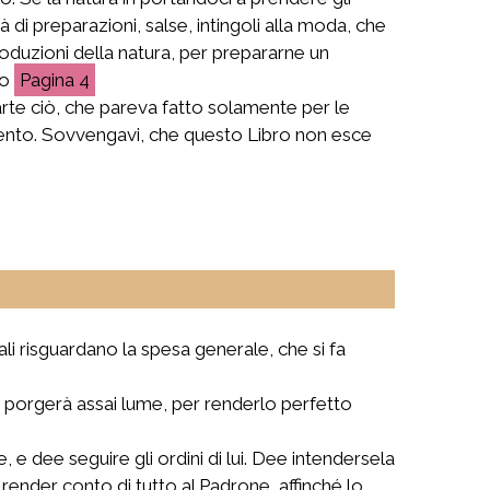
 di preparazioni, salse, intingoli alla moda, che
 produzioni della natura, per prepararne un
Ho
4
arte ciò, che pareva fatto solamente per le
vamento. Sovvengavi, che questo Libro non esce
.
li risguardano la spesa generale, che si fa
i porgerà assai lume, per renderlo perfetto
, e dee seguire gli ordini di lui. Dee intendersela
 render conto di tutto al Padrone, affinché lo