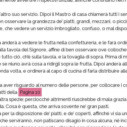
'altro suo servizio. Dipoi il Mastro di casa chiamerà tutti i se
 ben osservare la grandezza de’ piatti, grandi, mezzani, o pi
, che vedere un servizio imbrogliato, confuso, o mal dispost
sa anderà a vedere le frutta nella confettureria, e le farà or
a tavola del Signore, affine di ben osservare ove collocherà i
utto ciò, ch’è sulla tavola, e la tovaglia di sopra. Prima di 
se niuno avrà cosa a ridirgli sopra le frutta. Dipoi anderà a
nda volta, e ordinerà al capo di cucina di farla distribuire 
aver risguardo al numero delle persone, per collocare i cop
atti della
10
ra spezie; perciocché altrimenti riuscirebbe di mala grazia,
. Cosa è questa, che arriva sovente ne’ gran pasti.
per la disposizione de’ piatti, e de’ coperti, affinché vi sia
che serviranno, non patiscano disagio in cosa alcuna, né i