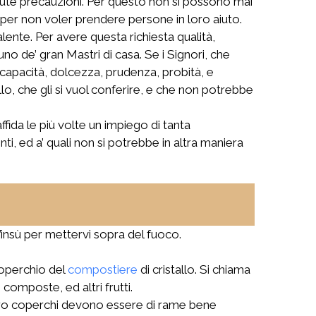
vute precauzioni. Per questo non si possono mai
 per non voler prendere persone in loro aiuto.
lente. Per avere questa richiesta qualità,
uno de’ gran Mastri di casa. Se i Signori, che
capacità, dolcezza, prudenza, probità, e
llo, che gli si vuol conferire, e che non potrebbe
ffida le più volte un impiego di tanta
, ed a’ quali non si potrebbe in altra maniera
’insù per mettervi sopra del fuoco.
 coperchio del
compostiere
di cristallo. Si chiama
omposte, ed altri frutti.
loro coperchi devono essere di rame bene