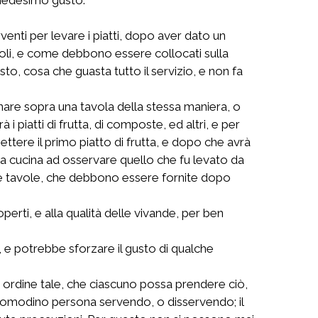
rventi per levare i piatti, dopo aver dato un
ccioli, e come debbono essere collocati sulla
o, cosa che guasta tutto il servizio, e non fa
dinare sopra una tavola della stessa maniera, o
 piatti di frutta, di composte, ed altri, e per
mettere il primo piatto di frutta, e dopo che avrà
lla cucina ad osservare quello che fu levato da
alle tavole, che debbono essere fornite dopo
erti, e alla qualità delle vivande, per ben
 e potrebbe sforzare il gusto di qualche
 un ordine tale, che ciascuno possa prendere ciò,
ncomodino persona servendo, o disservendo; il