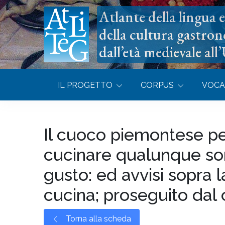
Atlante della lingua e 
della cultura gastron
dall’età medievale all
IL PROGETTO
CORPUS
VOCA
Il cuoco piemontese pe
cucinare qualunque sort
gusto: ed avvisi sopra 
cucina; proseguito dal 
Torna alla scheda