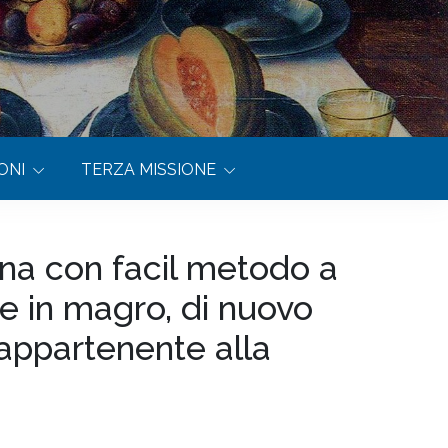
ONI
TERZA MISSIONE
gna con facil metodo a
he in magro, di nuovo
 appartenente alla