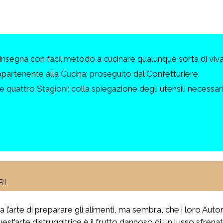
nsegna con facil metodo a cucinare qualunque sorta di vivan
appartenente alla Cucina; proseguito dal Confetturiere.
 quattro Stagioni; colla spiegazione degli utensili necessari,
RI
sia l’arte di preparare gli alimenti, ma sembra, che i loro Au
quest’arte distruggitrice è il frutto dannoso di un lusso sfren