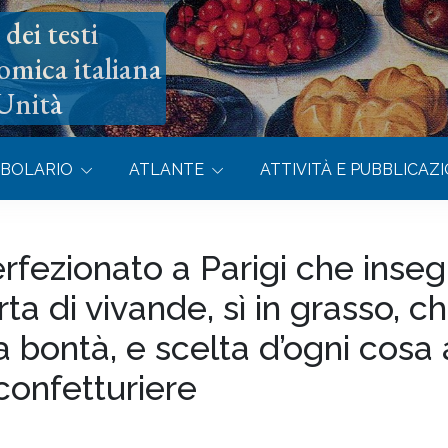
dei testi
omica italiana
’Unità
BOLARIO
ATLANTE
ATTIVITÀ E PUBBLICAZI
rfezionato a Parigi che inse
a di vivande, sì in grasso, c
la bontà, e scelta d’ogni cosa
confetturiere