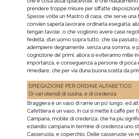
che è cosa assai spiacevole, e che nulladimeno
prendere troppe misure per siffatte disposizioni
Spesse volte un Mastro di casa, che serve una ta
convien saperla lavorare ordinarla eseguirla; allo
tengan tavole, o che vogliono avere case regol
fedeltà, d’un uomo sopra tutto, che sia passato, p
adempiere degnamente, senza una somma, e p
cognizione de’ primi, allora si eviteranno mille 
importanza, e conseguenza a persone di poca esp
rimediare, che per via d’una buona scelta da prin
SPIEGAZIONE PER ORDINE ALFABETICO
Di vari utensili di cucina, e di credenza
Braggiera è un vaso di rame un po’ lungo, ed alt
Cafettiera è un vaso, in cui si mette il caffè per 
Campana, mobile di credenza, che ha più significat
eziandio campana in termine di credenza uno str
Casseruola, e coperchio. Delle casseruole ve n