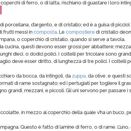
erchi di ferro, o di latta, rischiano di guastare i loro inting
2
di porcellana, d’argento, e di cristallo; ed è a guisa di picc
i frutti messi in
composta
. Le
compostiere
di cristallo deo
pana, o coperchio di cristallo, quando si serve a tavola.
a, da cucina, questi devono esser grossi per abbattere; mezzani 
li, e lunghi dieci, o dodici polici. I coltelli per tricolare sono
 taglio deve esser diritto, di lunghezza di tre polici. I coltell
chiaro da bocca, da intingoli, da
zuppa
, da olive, e questi
rmati di rame sostagnato; ed i pertugiati per togliere il gras
o grandi, mezzani, e piccoli. Gli uni servono per passare i sugh
cioccolatte, in mezzo al coperchio della quale v’ha un buco, p
campagna. Questo è fatto di lamine di ferro, o di rame. L’uno,