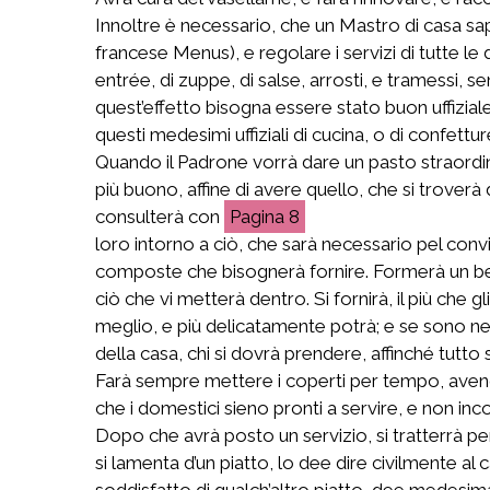
Innoltre è necessario, che un Mastro di casa sapp
francese Menus), e regolare i servizi di tutte le
entrée, di zuppe, di salse, arrosti, e tramessi, s
quest’effetto bisogna essere stato buon uffizial
questi medesimi uffiziali di cucina, o di confettur
Quando il Padrone vorrà dare un pasto straordinar
più buono, affine di avere quello, che si troverà di
consulterà con
8
loro intorno a ciò, che sarà necessario pel convit
composte che bisognerà fornire. Formerà un bel 
ciò che vi metterà dentro. Si fornirà, il più che 
meglio, e più delicatamente potrà; e se sono nec
della casa, chi si dovrà prendere, affinché tutto 
Farà sempre mettere i coperti per tempo, avendo c
che i domestici sieno pronti a servire, e non i
Dopo che avrà posto un servizio, si tratterrà pe
si lamenta d’un piatto, lo dee dire civilmente al c
soddisfatto di qualch’altro piatto, dee medesimam