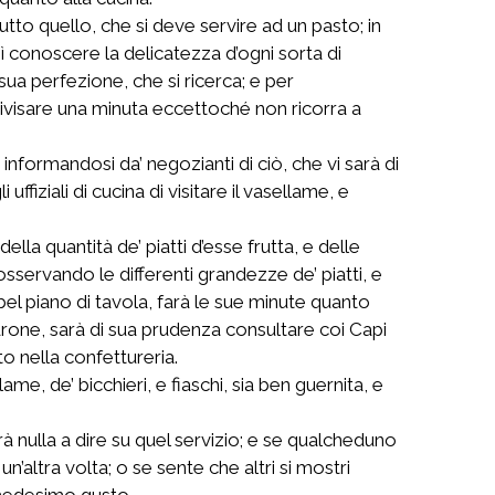
utto quello, che si deve servire ad un pasto; in
sì conoscere la delicatezza d’ogni sorta di
 sua perfezione, che si ricerca; e per
divisare una minuta eccettoché non ricorra a
informandosi da’ negozianti di ciò, che vi sarà di
uffiziali di cucina di visitare il vasellame, e
lla quantità de’ piatti d’esse frutta, e delle
servando le differenti grandezze de’ piatti, e
n bel piano di tavola, farà le sue minute quanto
adrone, sarà di sua prudenza consultare coi Capi
to nella confettureria.
e, de’ bicchieri, e fiaschi, sia ben guernita, e
à nulla a dire su quel servizio; e se qualcheduno
un’altra volta; o se sente che altri si mostri
l medesimo gusto.