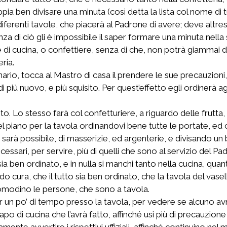
ia ben divisare una minuta (così detta la lista col nome di t
 diferenti tavole, che piacerà al Padrone di avere; deve altre
enza di ciò gli è impossibile il saper formare una minuta nella
e di cucina, o confettiere, senza di che, non potrà giammai 
eria.
io, tocca al Mastro di casa il prendere le sue precauzioni, 
 più nuovo, e più squisito. Per quest’effetto egli ordinerà agli 
o. Lo stesso farà col confetturiere, a riguardo delle frutta, de
piano per la tavola ordinandovi bene tutte le portate, ed os
gli sarà possibile, di masserizie, ed argenterie, e divisando u
essari, per servire, più di quelli che sono al servizio del P
sia ben ordinato, e in nulla si manchi tanto nella cucina, quan
ura, che il tutto sia ben ordinato, che la tavola del vasellam
ncomodino le persone, che sono a tavola.
r un po’ di tempo presso la tavola, per vedere se alcuno avr
apo di cucina che l’avrà fatto, affinché usi più di precauzione 
ente avvertire i rispettivi uffiziali, affinché continuino ne