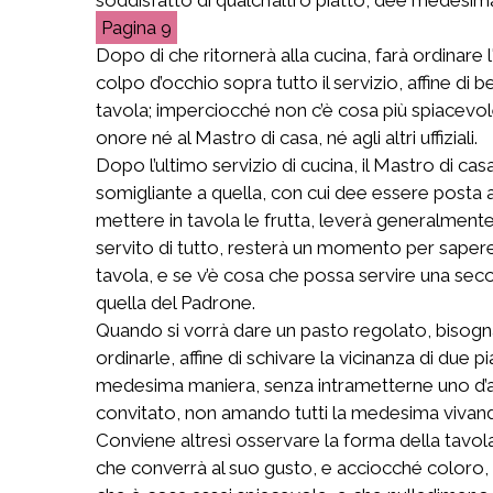
9
Dopo di che ritornerà alla cucina, farà ordinare l
colpo d’occhio sopra tutto il servizio, affine di
tavola; imperciocché non c’è cosa più spiacevole
onore né al Mastro di casa, né agli altri uffiziali.
Dopo l’ultimo servizio di cucina, il Mastro di ca
somigliante a quella, con cui dee essere posta all
mettere in tavola le frutta, leverà generalmente t
servito di tutto, resterà un momento per sapere 
tavola, e se v’è cosa che possa servire una seco
quella del Padrone.
Quando si vorrà dare un pasto regolato, bisogna 
ordinarle, affine di schivare la vicinanza di due pi
medesima maniera, senza intrametterne uno d’alt
convitato, non amando tutti la medesima vivanda
Conviene altresì osservare la forma della tavola 
che converrà al suo gusto, e acciocché coloro, 