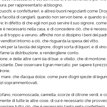
 cura, per rappresentarlo al bisogno.
uochi, e confetturieri, e altresì buoni negozianti come Drogh
 facoltà di cangiarli, quando non servon bene, e quando sì gli
e; in difetto di che egli non può servire il suo signore, come
e è necessario nella casa, e di concedere ciò, che è necessari
di troppo a veruno, affinché non si dissipino i beni del pad
venditori intorno a ciò, che risguarda la spesa del vitto.
vini per la tavola del signore, d’ogni sorta di liquori, e di 
 farne la distribuzione, e rendergliene conto.
ne, e delle altre carni sia di bue, e vitello, che di montone:
goziante. Dee osservare il gran mercato, per sapere il prezz
drone.
 di mare, che d’acqua dolce, come pure d’ogni spezie di legum
ffizi soprammentovati.
arofano, nocemoscada, cannella, scorze di citrone verdi, e co
mente di tutte le altre cose, di cui è necessario che provved
onciare tutto ciò, che è necessario tanto nella confetteria, 