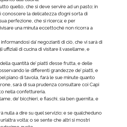
utto quello, che si deve servire ad un pasto; in
sì conoscere la delicatezza d’ogni sorta di
 sua perfezione, che si ricerca; e per
divisare una minuta eccettoché non ricorra a
informandosi da’ negozianti di ciò, che vi sarà di
uffiziali di cucina di visitare il vasellame, e
lla quantità de’ piatti d’esse frutta, e delle
servando le differenti grandezze de’ piatti, e
n bel piano di tavola, farà le sue minute quanto
adrone, sarà di sua prudenza consultare coi Capi
to nella confettureria.
e, de’ bicchieri, e fiaschi, sia ben guernita, e
à nulla a dire su quel servizio; e se qualcheduno
un’altra volta; o se sente che altri si mostri
l medesimo gusto.