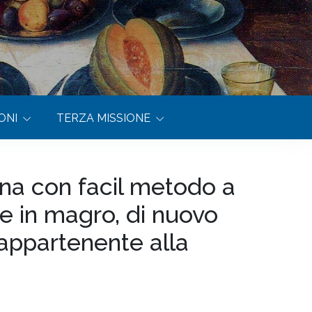
ONI
TERZA MISSIONE
gna con facil metodo a
he in magro, di nuovo
 appartenente alla