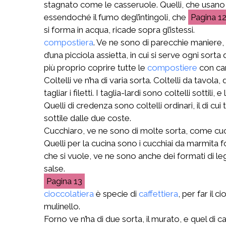
stagnato come le casseruole. Quelli, che usano cop
essendoché il fumo degl’intingoli, che
1
si forma in acqua, ricade sopra gl’istessi.
compostiera
. Ve ne sono di parecchie maniere, 
d’una picciola assietta, in cui si serve ogni sorta d
più proprio coprire tutte le
compostiere
con cam
Coltelli ve n’ha di varia sorta. Coltelli da tavol
tagliar i filetti. I taglia-lardi sono coltelli sotti
Quelli di credenza sono coltelli ordinari, il di cui
sottile dalle due coste.
Cucchiaro, ve ne sono di molte sorta, come cuc
Quelli per la cucina sono i cucchiai da marmita fo
che si vuole, ve ne sono anche dei formati di legn
salse.
13
cioccolatiera
è specie di
caffettiera
, per far il 
mulinello.
Forno ve n’ha di due sorta, il murato, e quel di 