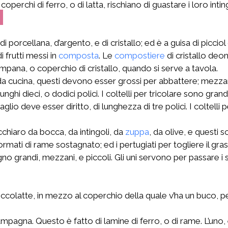
erchi di ferro, o di latta, rischiano di guastare i loro inting
2
di porcellana, d’argento, e di cristallo; ed è a guisa di picc
i frutti messi in
composta
. Le
compostiere
di cristallo deo
pana, o coperchio di cristallo, quando si serve a tavola.
a, da cucina, questi devono esser grossi per abbattere; mezzani 
li, e lunghi dieci, o dodici polici. I coltelli per tricolare sono
 taglio deve esser diritto, di lunghezza di tre polici. I coltell
chiaro da bocca, da intingoli, da
zuppa
, da olive, e questi
rmati di rame sostagnato; ed i pertugiati per togliere il gras
o grandi, mezzani, e piccoli. Gli uni servono per passare i sugh
cioccolatte, in mezzo al coperchio della quale v’ha un buco, p
campagna. Questo è fatto di lamine di ferro, o di rame. L’uno,