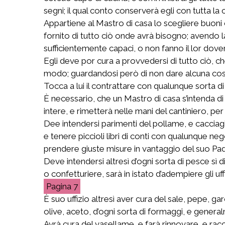
segni; il qual conto conserverà egli con tutta la
Appartiene al Mastro di casa lo scegliere buoni c
fornito di tutto ciò onde avrà bisogno; avendo la
sufficientemente capaci, o non fanno il lor dover
Egli deve por cura a provvedersi di tutto ciò, ch
modo; guardandosi però di non dare alcuna cosa 
Tocca a lui il contrattare con qualunque sorta di 
È necessario, che un Mastro di casa s’intenda di 
intere, e rimetterà nelle mani del cantiniero, per
Dee intendersi parimenti del pollame, e cacciagio
e tenere piccioli libri di conti con qualunque ne
prendere giuste misure in vantaggio del suo Pa
Deve intendersi altresì d’ogni sorta di pesce sì
o confetturiere, sarà in istato d’adempiere gli u
7
È suo uffizio altresì aver cura del sale, pepe, g
olive, aceto, d’ogni sorta di formaggi, e general
Avrà cura del vasellame, e farà rinnovare, e racc