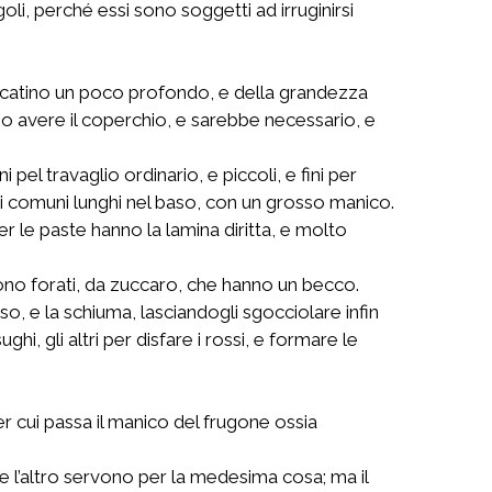
oli, perché essi sono soggetti ad irruginirsi
iol catino un poco profondo, e della grandezza
no avere il coperchio, e sarebbe necessario, e
pel travaglio ordinario, e piccoli, e fini per
 grandi comuni lunghi nel baso, con un grosso manico.
i per le paste hanno la lamina diritta, e molto
 sono forati, da zuccaro, che hanno un becco.
so, e la schiuma, lasciandogli sgocciolare infin
i, gli altri per disfare i rossi, e formare le
er cui passa il manico del frugone ossia
 e l’altro servono per la medesima cosa; ma il