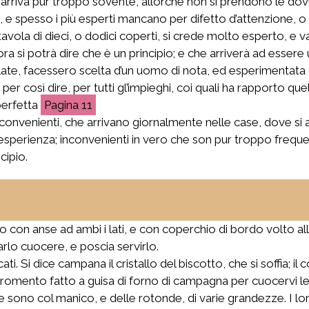
 arriva pur troppo sovente, allorché non si prendono le do
, e spesso i più esperti mancano per difetto d’attenzione, o
vola di dieci, o dodici coperti, si crede molto esperto, e va
ra si potrà dire che è un principio; e che arriverà ad essere 
ate, facessero scelta d’un uomo di nota, ed esperimentata 
er così dire, per tutti gl’impieghi, coi quali ha rapporto que
erfetta
11
inconvenienti, che arrivano giornalmente nelle case, dove si a
erienza; inconvenienti in vero che son pur troppo frequenti
cipio.
o con anse ad ambi i lati, e con coperchio di bordo volto all
farlo cuocere, e poscia servirlo.
i. Si dice campana il cristallo del biscotto, che si soffia; il
omento fatto a guisa di forno di campagna per cuocervi le c
e sono col manico, e delle rotonde, di varie grandezze. I 