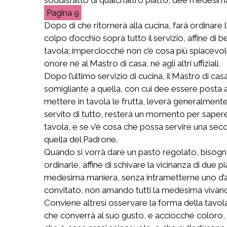
9
Dopo di che ritornerà alla cucina, farà ordinare l
colpo d’occhio sopra tutto il servizio, affine di
tavola; imperciocché non c’è cosa più spiacevole
onore né al Mastro di casa, né agli altri uffiziali.
Dopo l’ultimo servizio di cucina, il Mastro di ca
somigliante a quella, con cui dee essere posta all
mettere in tavola le frutta, leverà generalmente t
servito di tutto, resterà un momento per sapere 
tavola, e se v’è cosa che possa servire una seco
quella del Padrone.
Quando si vorrà dare un pasto regolato, bisogna 
ordinarle, affine di schivare la vicinanza di due pi
medesima maniera, senza intrametterne uno d’alt
convitato, non amando tutti la medesima vivanda
Conviene altresì osservare la forma della tavola 
che converrà al suo gusto, e acciocché coloro, 