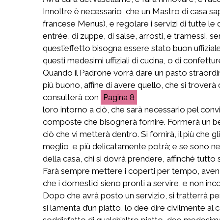
Innoltre è necessario, che un Mastro di casa sapp
francese Menus), e regolare i servizi di tutte le
entrée, di zuppe, di salse, arrosti, e tramessi, s
quest’effetto bisogna essere stato buon uffizial
questi medesimi uffiziali di cucina, o di confettur
Quando il Padrone vorrà dare un pasto straordinar
più buono, affine di avere quello, che si troverà di
consulterà con
8
loro intorno a ciò, che sarà necessario pel convit
composte che bisognerà fornire. Formerà un bel 
ciò che vi metterà dentro. Si fornirà, il più che 
meglio, e più delicatamente potrà; e se sono nec
della casa, chi si dovrà prendere, affinché tutto 
Farà sempre mettere i coperti per tempo, avendo c
che i domestici sieno pronti a servire, e non i
Dopo che avrà posto un servizio, si tratterrà pe
si lamenta d’un piatto, lo dee dire civilmente al c
soddisfatto di qualch’altro piatto, dee medesimam