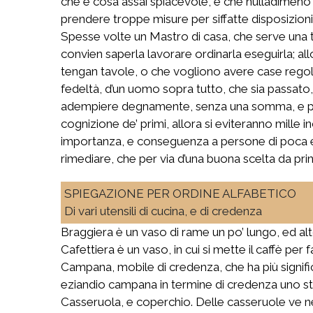
che è cosa assai spiacevole, e che nulladimeno
prendere troppe misure per siffatte disposizioni
Spesse volte un Mastro di casa, che serve una ta
convien saperla lavorare ordinarla eseguirla; allo
tengan tavole, o che vogliono avere case regol
fedeltà, d’un uomo sopra tutto, che sia passato, p
adempiere degnamente, senza una somma, e p
cognizione de’ primi, allora si eviteranno mille 
importanza, e conseguenza a persone di poca esp
rimediare, che per via d’una buona scelta da prin
SPIEGAZIONE PER ORDINE ALFABETICO
Di vari utensili di cucina, e di credenza
Braggiera è un vaso di rame un po’ lungo, ed alt
Cafettiera è un vaso, in cui si mette il caffè per 
Campana, mobile di credenza, che ha più significat
eziandio campana in termine di credenza uno str
Casseruola, e coperchio. Delle casseruole ve n