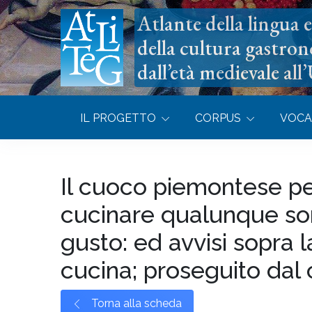
Atlante della lingua e 
della cultura gastron
dall’età medievale all
IL PROGETTO
CORPUS
VOCA
Il cuoco piemontese pe
cucinare qualunque sort
gusto: ed avvisi sopra 
cucina; proseguito dal 
Torna alla scheda