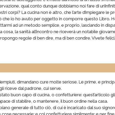
ervazione, qual conto dunque dobbiamo noi fare di un’infinità
nostri corpi? La cucina non è altro, che l’arte d’impiegare le
iò che io ho avuto per oggetto in comporre questo Libro. 
attarmi ad un metodo semplice, e proprio, lasciando in disp
cuna cosa, la sanità all’incontro ne riceverà un notabile gio
opongo regole di ben dire, ma di ben condire. Vivete felici
empiuti, dimandano cure molte seriose. Le prime, e principa
li riceve dal padrone, cui serve.
tato buon capo di cucina, o confetturiere: quest’articolo gl
pace di stabilire, o mantenere, il buon ordine nella casa.
iano generale di tutto ciò, di cui è incaricato dal suo signore
e cose necessarie; e col confetturiere similmente; e per fine