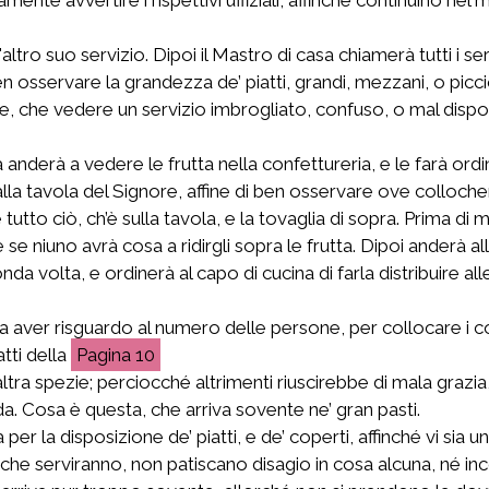
'altro suo servizio. Dipoi il Mastro di casa chiamerà tutti i se
 ben osservare la grandezza de’ piatti, grandi, mezzani, o pi
, che vedere un servizio imbrogliato, confuso, o mal dispost
sa anderà a vedere le frutta nella confettureria, e le farà or
a tavola del Signore, affine di ben osservare ove collocherà i
utto ciò, ch’è sulla tavola, e la tovaglia di sopra. Prima di 
se niuno avrà cosa a ridirgli sopra le frutta. Dipoi anderà a
nda volta, e ordinerà al capo di cucina di farla distribuire 
aver risguardo al numero delle persone, per collocare i cop
atti della
10
ra spezie; perciocché altrimenti riuscirebbe di mala grazia,
. Cosa è questa, che arriva sovente ne’ gran pasti.
per la disposizione de’ piatti, e de’ coperti, affinché vi sia
che serviranno, non patiscano disagio in cosa alcuna, né i