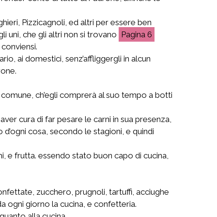
ieri, Pizzicagnoli, ed altri per essere ben
 uni, che gli altri non si trovano
6
 conviensi.
o, ai domestici, senz’affliggergli in alcun
rone.
vino comune, ch’egli comprerà al suo tempo a botti
 aver cura di far pesare le carni in sua presenza,
o d’ogni cosa, secondo le stagioni, e quindi
i, e frutta. essendo stato buon capo di cucina,
nfettate, zucchero, prugnoli, tartuffi, acciughe
a ogni giorno la cucina, e confetteria.
quanto alla cucina.