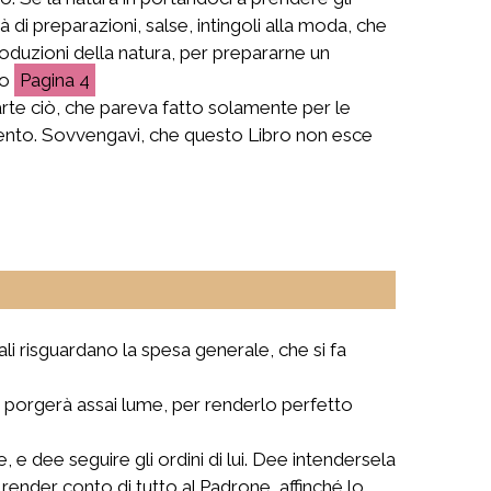
 di preparazioni, salse, intingoli alla moda, che
 produzioni della natura, per prepararne un
Ho
4
arte ciò, che pareva fatto solamente per le
vamento. Sovvengavi, che questo Libro non esce
.
li risguardano la spesa generale, che si fa
i porgerà assai lume, per renderlo perfetto
, e dee seguire gli ordini di lui. Dee intendersela
 render conto di tutto al Padrone, affinché lo