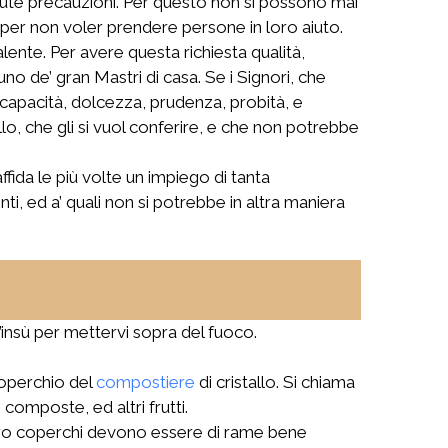
vute precauzioni. Per questo non si possono mai
 per non voler prendere persone in loro aiuto.
lente. Per avere questa richiesta qualità,
uno de’ gran Mastri di casa. Se i Signori, che
capacità, dolcezza, prudenza, probità, e
llo, che gli si vuol conferire, e che non potrebbe
ffida le più volte un impiego di tanta
, ed a’ quali non si potrebbe in altra maniera
’insù per mettervi sopra del fuoco.
 coperchio del
compostiere
di cristallo. Si chiama
omposte, ed altri frutti.
loro coperchi devono essere di rame bene