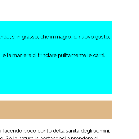
de, sì in grasso, che in magro, di nuovo gusto;
 e la maniera di trinciare pulitamente le carni.
tori facendo poco conto della sanità degli uomini,
ato. Se la natura in portandoci a prendere gli