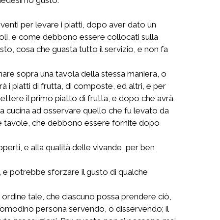
rventi per levare i piatti, dopo aver dato un
ccioli, e come debbono essere collocati sulla
o, cosa che guasta tutto il servizio, e non fa
dinare sopra una tavola della stessa maniera, o
 piatti di frutta, di composte, ed altri, e per
mettere il primo piatto di frutta, e dopo che avrà
lla cucina ad osservare quello che fu levato da
alle tavole, che debbono essere fornite dopo
erti, e alla qualità delle vivande, per ben
 e potrebbe sforzare il gusto di qualche
 un ordine tale, che ciascuno possa prendere ciò,
ncomodino persona servendo, o disservendo; il