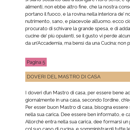
alimenti, non ebbe altro fine, che la nostra cons
portano il fuoco, e la rovina nella interiora de’ 
nutrimento, sano, e piacevole all’uomo. ecco c
procurato di schivare la grande spesa, e di add
cucine de’ più opulenti, se il gusto vi perde al
da un’Accademia, ma bensì da una Cucina; non pr
5
DOVERI DEL MASTRO DI CASA
I doveri d’un Mastro di casa, per essere bene ad
giornalmente in una casa, secondo l’ordine, ch’eg
Per esser buon Mastro di casa, bisogna essere s
nella sua carica. Dee essere ben informato, e ca
Allorché entra nella sua carica, dee formarsi un p
col suo capo di cucina, e somministrargli tutte l