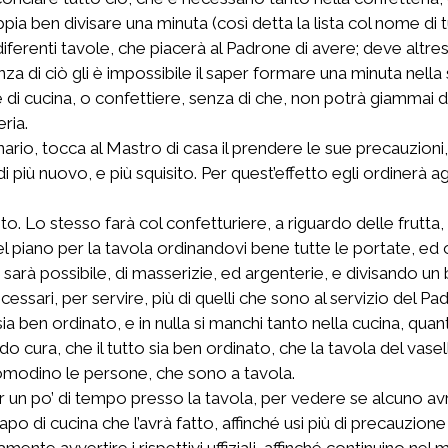
ia ben divisare una minuta (così detta la lista col nome di t
 diferenti tavole, che piacerà al Padrone di avere; deve altre
enza di ciò gli è impossibile il saper formare una minuta nella
e di cucina, o confettiere, senza di che, non potrà giammai 
eria.
io, tocca al Mastro di casa il prendere le sue precauzioni, 
 più nuovo, e più squisito. Per quest’effetto egli ordinerà agli 
o. Lo stesso farà col confetturiere, a riguardo delle frutta, de
piano per la tavola ordinandovi bene tutte le portate, ed os
gli sarà possibile, di masserizie, ed argenterie, e divisando u
essari, per servire, più di quelli che sono al servizio del P
sia ben ordinato, e in nulla si manchi tanto nella cucina, quan
ura, che il tutto sia ben ordinato, che la tavola del vasellam
ncomodino le persone, che sono a tavola.
r un po’ di tempo presso la tavola, per vedere se alcuno avr
apo di cucina che l’avrà fatto, affinché usi più di precauzione 
ente avvertire i rispettivi uffiziali, affinché continuino ne