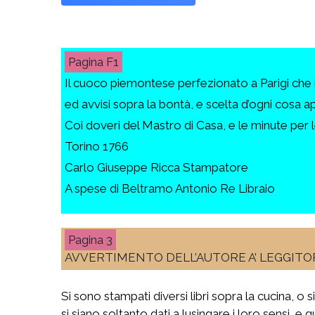
F1
Il cuoco piemontese perfezionato a Parigi che i
ed avvisi sopra la bontà, e scelta d’ogni cosa 
Coi doveri del Mastro di Casa, e le minute per le
Torino 1766
Carlo Giuseppe Ricca Stampatore
A spese di Beltramo Antonio Re Libraio
3
AVVERTIMENTO DELL’AUTORE A’ LEGGITO
Si sono stampati diversi libri sopra la cucina, o 
si siano soltanto dati a lusingare i loro sensi, e 