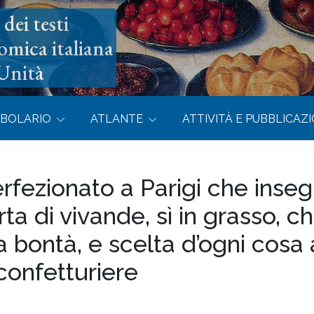
dei testi
omica italiana
’Unità
BOLARIO
ATLANTE
ATTIVITÀ E PUBBLICAZI
rfezionato a Parigi che inse
a di vivande, sì in grasso, c
la bontà, e scelta d’ogni cosa
confetturiere