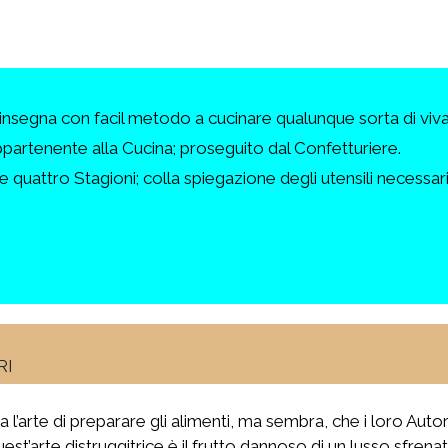
nsegna con facil metodo a cucinare qualunque sorta di vivan
appartenente alla Cucina; proseguito dal Confetturiere.
 quattro Stagioni; colla spiegazione degli utensili necessari,
RI
sia l’arte di preparare gli alimenti, ma sembra, che i loro Au
quest’arte distruggitrice è il frutto dannoso di un lusso sfren