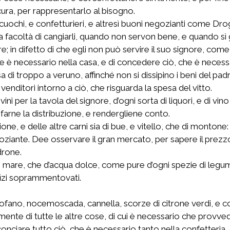
 cura, per rappresentarlo al bisogno.
uochi, e confetturieri, e altresì buoni negozianti come Drogh
 facoltà di cangiarli, quando non servon bene, e quando sì gli
e; in difetto di che egli non può servire il suo signore, come
e è necessario nella casa, e di concedere ciò, che è necessari
di troppo a veruno, affinché non si dissipino i beni del pad
venditori intorno a ciò, che risguarda la spesa del vitto.
vini per la tavola del signore, d’ogni sorta di liquori, e di 
 farne la distribuzione, e rendergliene conto.
ne, e delle altre carni sia di bue, e vitello, che di montone:
goziante. Dee osservare il gran mercato, per sapere il prezz
drone.
 di mare, che d’acqua dolce, come pure d’ogni spezie di legum
ffizi soprammentovati.
arofano, nocemoscada, cannella, scorze di citrone verdi, e co
mente di tutte le altre cose, di cui è necessario che provved
onciare tutto ciò, che è necessario tanto nella confetteria, 