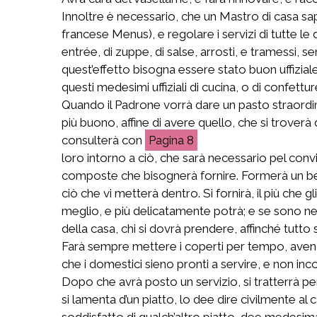
Innoltre è necessario, che un Mastro di casa sapp
francese Menus), e regolare i servizi di tutte le
entrée, di zuppe, di salse, arrosti, e tramessi, s
quest’effetto bisogna essere stato buon uffizial
questi medesimi uffiziali di cucina, o di confettur
Quando il Padrone vorrà dare un pasto straordinar
più buono, affine di avere quello, che si troverà di
consulterà con
8
loro intorno a ciò, che sarà necessario pel convit
composte che bisognerà fornire. Formerà un bel 
ciò che vi metterà dentro. Si fornirà, il più che 
meglio, e più delicatamente potrà; e se sono nec
della casa, chi si dovrà prendere, affinché tutto 
Farà sempre mettere i coperti per tempo, avendo c
che i domestici sieno pronti a servire, e non i
Dopo che avrà posto un servizio, si tratterrà pe
si lamenta d’un piatto, lo dee dire civilmente al c
soddisfatto di qualch’altro piatto, dee medesimam