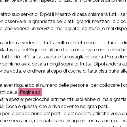
'altro suo servizio. Dipoi il Mastro di casa chiamerà tutti i se
 ben osservare la grandezza de’ piatti, grandi, mezzani, o pi
, che vedere un servizio imbrogliato, confuso, o mal dispost
sa anderà a vedere le frutta nella confettureria, e le farà or
a tavola del Signore, affine di ben osservare ove collocherà i
utto ciò, ch’è sulla tavola, e la tovaglia di sopra. Prima di 
se niuno avrà cosa a ridirgli sopra le frutta. Dipoi anderà a
nda volta, e ordinerà al capo di cucina di farla distribuire 
aver risguardo al numero delle persone, per collocare i cop
atti della
10
ra spezie; perciocché altrimenti riuscirebbe di mala grazia,
. Cosa è questa, che arriva sovente ne’ gran pasti.
per la disposizione de’ piatti, e de’ coperti, affinché vi sia
che serviranno, non patiscano disagio in cosa alcuna, né i