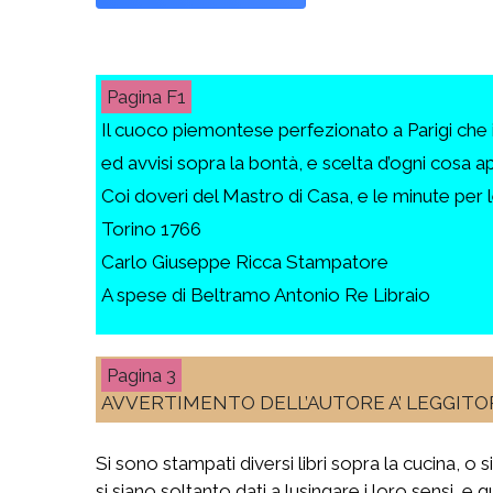
F1
Il cuoco piemontese perfezionato a Parigi che i
ed avvisi sopra la bontà, e scelta d’ogni cosa 
Coi doveri del Mastro di Casa, e le minute per le
Torino 1766
Carlo Giuseppe Ricca Stampatore
A spese di Beltramo Antonio Re Libraio
3
AVVERTIMENTO DELL’AUTORE A’ LEGGITO
Si sono stampati diversi libri sopra la cucina, o 
si siano soltanto dati a lusingare i loro sensi, e 