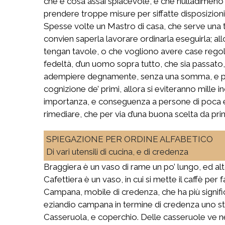
che è cosa assai spiacevole, e che nulladimeno
prendere troppe misure per siffatte disposizioni
Spesse volte un Mastro di casa, che serve una ta
convien saperla lavorare ordinarla eseguirla; allo
tengan tavole, o che vogliono avere case regol
fedeltà, d’un uomo sopra tutto, che sia passato, p
adempiere degnamente, senza una somma, e p
cognizione de’ primi, allora si eviteranno mille 
importanza, e conseguenza a persone di poca esp
rimediare, che per via d’una buona scelta da prin
SPIEGAZIONE PER ORDINE ALFABETICO
Di vari utensili di cucina, e di credenza
Braggiera è un vaso di rame un po’ lungo, ed alt
Cafettiera è un vaso, in cui si mette il caffè per 
Campana, mobile di credenza, che ha più significat
eziandio campana in termine di credenza uno str
Casseruola, e coperchio. Delle casseruole ve n