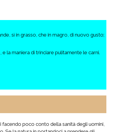
de, sì in grasso, che in magro, di nuovo gusto;
 e la maniera di trinciare pulitamente le carni.
tori facendo poco conto della sanità degli uomini,
ato. Se la natura in portandoci a prendere gli