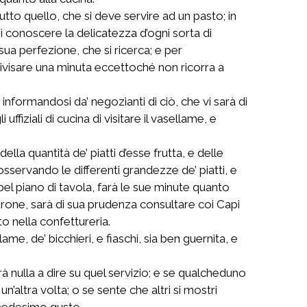
utto quello, che si deve servire ad un pasto; in
sì conoscere la delicatezza d’ogni sorta di
 sua perfezione, che si ricerca; e per
divisare una minuta eccettoché non ricorra a
informandosi da’ negozianti di ciò, che vi sarà di
uffiziali di cucina di visitare il vasellame, e
lla quantità de’ piatti d’esse frutta, e delle
servando le differenti grandezze de’ piatti, e
n bel piano di tavola, farà le sue minute quanto
adrone, sarà di sua prudenza consultare coi Capi
to nella confettureria.
e, de’ bicchieri, e fiaschi, sia ben guernita, e
à nulla a dire su quel servizio; e se qualcheduno
un’altra volta; o se sente che altri si mostri
l medesimo gusto.