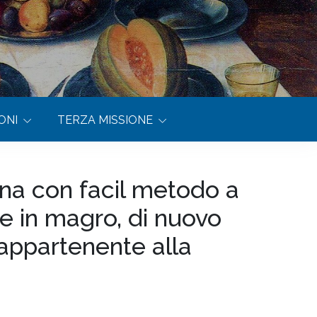
ONI
TERZA MISSIONE
gna con facil metodo a
he in magro, di nuovo
 appartenente alla