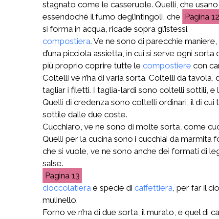
stagnato come le casseruole. Quelli, che usano cop
essendoché il fumo degl’intingoli, che
1
si forma in acqua, ricade sopra gl’istessi.
compostiera
. Ve ne sono di parecchie maniere, 
d’una picciola assietta, in cui si serve ogni sorta d
più proprio coprire tutte le
compostiere
con cam
Coltelli ve n’ha di varia sorta. Coltelli da tavol
tagliar i filetti. I taglia-lardi sono coltelli sotti
Quelli di credenza sono coltelli ordinari, il di cui
sottile dalle due coste.
Cucchiaro, ve ne sono di molte sorta, come cuc
Quelli per la cucina sono i cucchiai da marmita fo
che si vuole, ve ne sono anche dei formati di legn
salse.
13
cioccolatiera
è specie di
caffettiera
, per far il 
mulinello.
Forno ve n’ha di due sorta, il murato, e quel di 