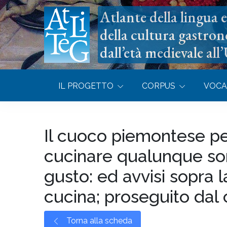
Atlante della lingua e 
della cultura gastron
dall’età medievale all
IL PROGETTO
CORPUS
VOCA
Il cuoco piemontese pe
cucinare qualunque sort
gusto: ed avvisi sopra 
cucina; proseguito dal 
Torna alla scheda