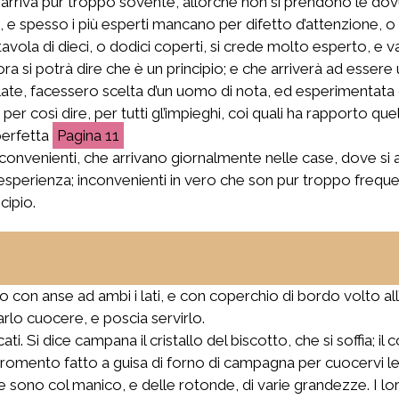
 arriva pur troppo sovente, allorché non si prendono le do
, e spesso i più esperti mancano per difetto d’attenzione, o
vola di dieci, o dodici coperti, si crede molto esperto, e va
ra si potrà dire che è un principio; e che arriverà ad essere 
ate, facessero scelta d’un uomo di nota, ed esperimentata 
er così dire, per tutti gl’impieghi, coi quali ha rapporto que
erfetta
11
inconvenienti, che arrivano giornalmente nelle case, dove si a
erienza; inconvenienti in vero che son pur troppo frequenti
cipio.
o con anse ad ambi i lati, e con coperchio di bordo volto all
farlo cuocere, e poscia servirlo.
i. Si dice campana il cristallo del biscotto, che si soffia; il
omento fatto a guisa di forno di campagna per cuocervi le c
e sono col manico, e delle rotonde, di varie grandezze. I 