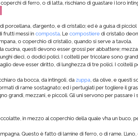
erchi di ferro, o di latta, rischiano di guastare i loro inting
2
di porcellana, d’argento, e di cristallo; ed è a guisa di picc
i frutti messi in
composta
. Le
compostiere
di cristallo deo
pana, o coperchio di cristallo, quando si serve a tavola.
a, da cucina, questi devono esser grossi per abbattere; mezzani 
li, e lunghi dieci, o dodici polici. I coltelli per tricolare sono
 taglio deve esser diritto, di lunghezza di tre polici. I coltell
chiaro da bocca, da intingoli, da
zuppa
, da olive, e questi
rmati di rame sostagnato; ed i pertugiati per togliere il gras
o grandi, mezzani, e piccoli. Gli uni servono per passare i sugh
cioccolatte, in mezzo al coperchio della quale v’ha un buco, p
campagna. Questo è fatto di lamine di ferro, o di rame. L’uno,