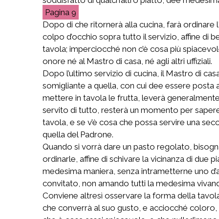
9
Dopo di che ritornerà alla cucina, farà ordinare l
colpo d’occhio sopra tutto il servizio, affine di
tavola; imperciocché non c’è cosa più spiacevole
onore né al Mastro di casa, né agli altri uffiziali.
Dopo l’ultimo servizio di cucina, il Mastro di ca
somigliante a quella, con cui dee essere posta all
mettere in tavola le frutta, leverà generalmente t
servito di tutto, resterà un momento per sapere 
tavola, e se v’è cosa che possa servire una seco
quella del Padrone.
Quando si vorrà dare un pasto regolato, bisogna 
ordinarle, affine di schivare la vicinanza di due pi
medesima maniera, senza intrametterne uno d’alt
convitato, non amando tutti la medesima vivanda
Conviene altresì osservare la forma della tavola 
che converrà al suo gusto, e acciocché coloro, 