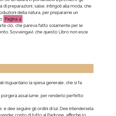
 di preparazioni, salse, intingoli alla moda, che
 produzioni della natura, per prepararne un
Ho
4
arte ciò, che pareva fatto solamente per le
vamento. Sovvengavi, che questo Libro non esce
.
li risguardano la spesa generale, che si fa
i porgerà assai lume, per renderlo perfetto
, e dee seguire gli ordini di lui. Dee intendersela
 render conto di tutto al Padrone, affinché lo