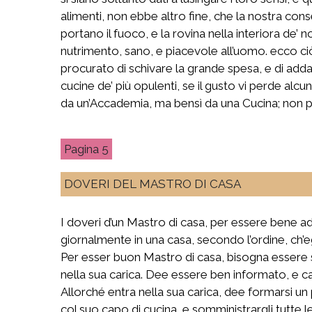
alimenti, non ebbe altro fine, che la nostra cons
portano il fuoco, e la rovina nella interiora de’ 
nutrimento, sano, e piacevole all’uomo. ecco c
procurato di schivare la grande spesa, e di add
cucine de’ più opulenti, se il gusto vi perde al
da un’Accademia, ma bensì da una Cucina; non pr
5
DOVERI DEL MASTRO DI CASA
I doveri d’un Mastro di casa, per essere bene ad
giornalmente in una casa, secondo l’ordine, ch’eg
Per esser buon Mastro di casa, bisogna essere s
nella sua carica. Dee essere ben informato, e ca
Allorché entra nella sua carica, dee formarsi un p
col suo capo di cucina, e somministrargli tutte l