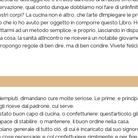
ervazione, qual conto dunque dobbiamo noi fare di un’infinità
nostri corpi? La cucina non è altro, che l’arte d’impiegare le
iò che io ho avuto per oggetto in comporre questo Libro. 
attarmi ad un metodo semplice, e proprio, lasciando in disp
cuna cosa, la sanità all’incontro ne riceverà un notabile gio
opongo regole di ben dire, ma di ben condire. Vivete felici
empiuti, dimandano cure molte seriose. Le prime, e principa
li riceve dal padrone, cui serve.
tato buon capo di cucina, o confetturiere: quest’articolo gl
pace di stabilire, o mantenere, il buon ordine nella casa.
iano generale di tutto ciò, di cui è incaricato dal suo signore
e cose necessarie; e col confetturiere similmente; e per fine