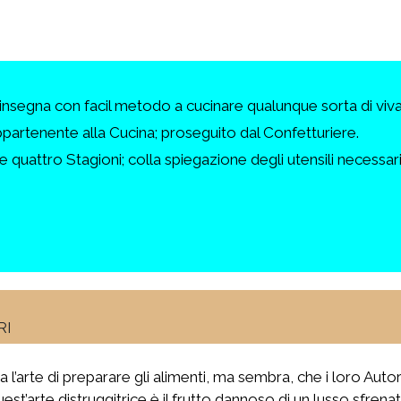
nsegna con facil metodo a cucinare qualunque sorta di vivan
appartenente alla Cucina; proseguito dal Confetturiere.
 quattro Stagioni; colla spiegazione degli utensili necessari,
RI
sia l’arte di preparare gli alimenti, ma sembra, che i loro Au
quest’arte distruggitrice è il frutto dannoso di un lusso sfren