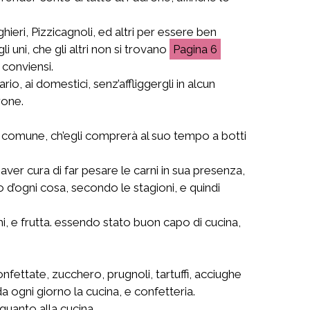
ieri, Pizzicagnoli, ed altri per essere ben
 uni, che gli altri non si trovano
6
 conviensi.
o, ai domestici, senz’affliggergli in alcun
rone.
vino comune, ch’egli comprerà al suo tempo a botti
 aver cura di far pesare le carni in sua presenza,
o d’ogni cosa, secondo le stagioni, e quindi
i, e frutta. essendo stato buon capo di cucina,
nfettate, zucchero, prugnoli, tartuffi, acciughe
a ogni giorno la cucina, e confetteria.
quanto alla cucina.