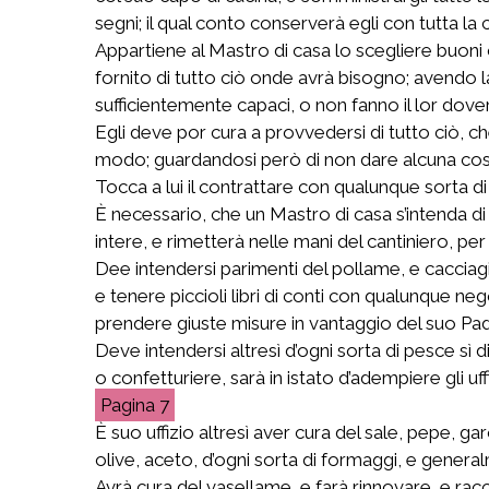
segni; il qual conto conserverà egli con tutta la
Appartiene al Mastro di casa lo scegliere buoni c
fornito di tutto ciò onde avrà bisogno; avendo la
sufficientemente capaci, o non fanno il lor dover
Egli deve por cura a provvedersi di tutto ciò, ch
modo; guardandosi però di non dare alcuna cosa 
Tocca a lui il contrattare con qualunque sorta di 
È necessario, che un Mastro di casa s’intenda di 
intere, e rimetterà nelle mani del cantiniero, per
Dee intendersi parimenti del pollame, e cacciagio
e tenere piccioli libri di conti con qualunque ne
prendere giuste misure in vantaggio del suo Pa
Deve intendersi altresì d’ogni sorta di pesce sì
o confetturiere, sarà in istato d’adempiere gli u
7
È suo uffizio altresì aver cura del sale, pepe, g
olive, aceto, d’ogni sorta di formaggi, e general
Avrà cura del vasellame, e farà rinnovare, e racc