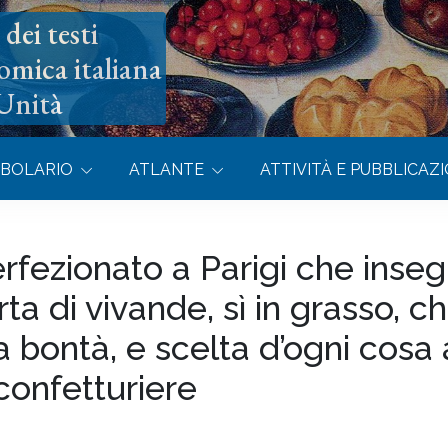
dei testi
omica italiana
’Unità
BOLARIO
ATLANTE
ATTIVITÀ E PUBBLICAZI
rfezionato a Parigi che inse
a di vivande, sì in grasso, c
la bontà, e scelta d’ogni cosa
confetturiere