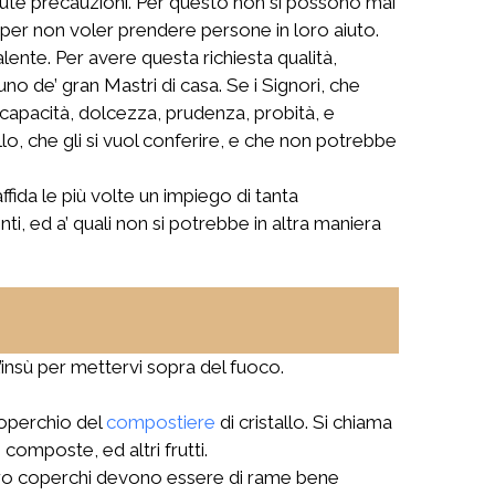
vute precauzioni. Per questo non si possono mai
 per non voler prendere persone in loro aiuto.
lente. Per avere questa richiesta qualità,
uno de’ gran Mastri di casa. Se i Signori, che
capacità, dolcezza, prudenza, probità, e
llo, che gli si vuol conferire, e che non potrebbe
ffida le più volte un impiego di tanta
, ed a’ quali non si potrebbe in altra maniera
’insù per mettervi sopra del fuoco.
 coperchio del
compostiere
di cristallo. Si chiama
omposte, ed altri frutti.
loro coperchi devono essere di rame bene