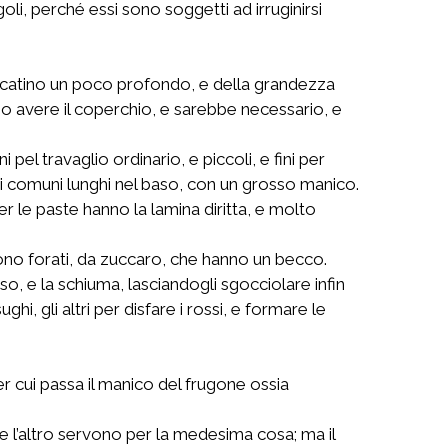
oli, perché essi sono soggetti ad irruginirsi
iol catino un poco profondo, e della grandezza
no avere il coperchio, e sarebbe necessario, e
pel travaglio ordinario, e piccoli, e fini per
 grandi comuni lunghi nel baso, con un grosso manico.
i per le paste hanno la lamina diritta, e molto
 sono forati, da zuccaro, che hanno un becco.
so, e la schiuma, lasciandogli sgocciolare infin
i, gli altri per disfare i rossi, e formare le
er cui passa il manico del frugone ossia
 e l’altro servono per la medesima cosa; ma il