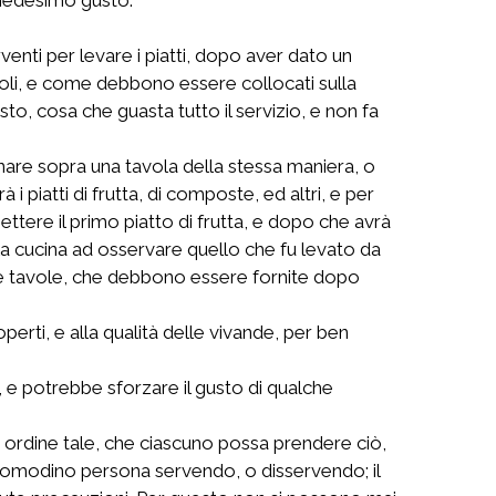
rventi per levare i piatti, dopo aver dato un
ccioli, e come debbono essere collocati sulla
o, cosa che guasta tutto il servizio, e non fa
dinare sopra una tavola della stessa maniera, o
 piatti di frutta, di composte, ed altri, e per
mettere il primo piatto di frutta, e dopo che avrà
lla cucina ad osservare quello che fu levato da
alle tavole, che debbono essere fornite dopo
erti, e alla qualità delle vivande, per ben
 e potrebbe sforzare il gusto di qualche
 un ordine tale, che ciascuno possa prendere ciò,
ncomodino persona servendo, o disservendo; il