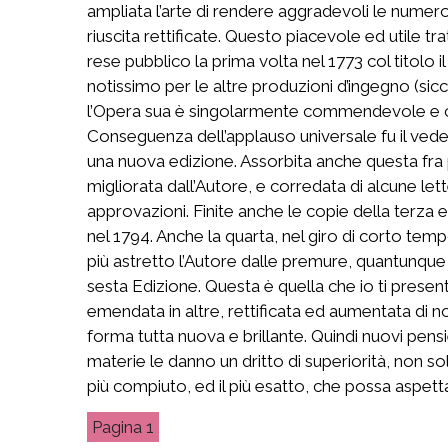
ampliata l’arte di rendere aggradevoli le numero
riuscita rettificate. Questo piacevole ed utile tra
rese pubblico la prima volta nel 1773 col titolo i
notissimo per le altre produzioni d’ingegno (sicc
l’Opera sua è singolarmente commendevole e cioè
Conseguenza dell’applauso universale fu il vedere 
una nuova edizione. Assorbita anche questa fra 
migliorata dall’Autore, e corredata di alcune lett
approvazioni. Finite anche le copie della terza e
nel 1794. Anche la quarta, nel giro di corto tem
più astretto l’Autore dalle premure, quantunque 
sesta Edizione. Questa è quella che io ti present
emendata in altre, rettificata ed aumentata di no
forma tutta nuova e brillante. Quindi nuovi pensi
materie le danno un dritto di superiorità, non so
più compiuto, ed il più esatto, che possa aspet
1