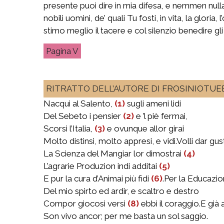
presente puoi dire in mia difesa, e nemmen null
nobili uomini, de’ quali Tu fosti, in vita, la glori
stimo meglio il tacere e col silenzio benedire gli
V
RITRATTO DELL’AUTORE DI FROSINIOTUEB
Nacqui al Salento,
(1)
sugli ameni lidi
Del Sebeto i pensier
(2)
e ’l piè fermai,
Scorsi l’Italia,
(3)
e ovunque allor girai
Molto distinsi, molto appresi, e vidi.Volli dar gust
La Scienza del Mangiar lor dimostrai
(4)
L’agrarie Produzion indi additai
(5)
E pur la cura d’Animai più fidi
(6)
.Per la Educazio
Del mio spirto ed ardir, e scaltro e destro
Compor giocosi versi
(8)
ebbi il coraggio.E già 
Son vivo ancor; per me basta un sol saggio.