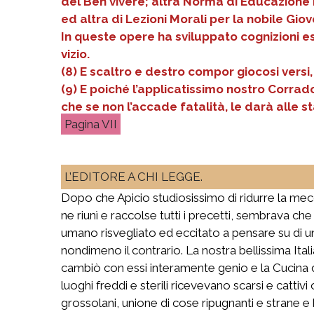
del Ben vivere; altra Norma di Educazione Fi
ed altra di Lezioni Morali per la nobile Giov
In queste opere ha sviluppato cognizioni es
vizio.
(8) E scaltro e destro compor giocosi versi
(9) E poiché l’applicatissimo nostro Corrado 
che se non l’accade fatalità, le darà alle st
VII
L’EDITORE A CHI LEGGE.
Dopo che Apicio studiosissimo di ridurre la mecca
ne riunì e raccolse tutti i precetti, sembrava c
umano risvegliato ed eccitato a pensare su di u
nondimeno il contrario. La nostra bellissima Ital
cambiò con essi interamente genio e la Cucina 
luoghi freddi e sterili ricevevano scarsi e cattivi
grossolani, unione di cose ripugnanti e strane e 