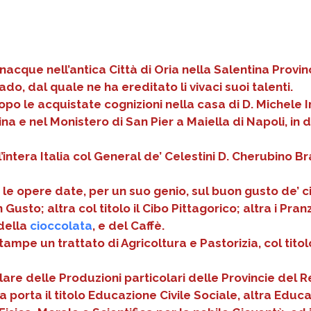
nacque nell’antica Città di Oria nella Salentina Provin
do, dal quale ne ha ereditato li vivaci suoi talenti.
dopo le acquistate cognizioni nella casa di D. Michele I
na e nel Monistero di San Pier a Maiella di Napoli, in
a l’intera Italia col General de’ Celestini D. Cherubin
le opere date, per un suo genio, sul buon gusto de’ cib
usto; altra col titolo il Cibo Pittagorico; altra i Pranz
 della
cioccolata
, e del Caffè.
stampe un trattato di Agricoltura e Pastorizia, col tito
rlare delle Produzioni particolari delle Provincie del Re
 porta il titolo Educazione Civile Sociale, altra Educ