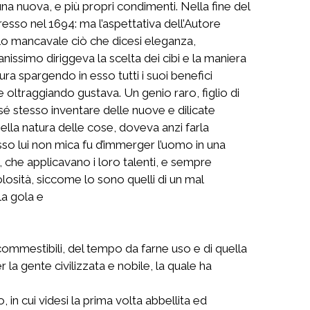
 una nuova, e più propri condimenti. Nella fine del
resso nel 1694: ma l’aspettativa dell’Autore
solo mancavale ciò che dicesi eleganza,
nissimo diriggeva la scelta dei cibi e la maniera
tura spargendo in esso tutti i suoi benefici
 oltraggiando gustava. Un genio raro, figlio di
r sé stesso inventare delle nuove e dilicate
 nella natura delle cose, doveva anzi farla
sso lui non mica fu d’immerger l’uomo in una
, che applicavano i loro talenti, e sempre
losità, siccome lo sono quelli di un mal
la gola e
commestibili, del tempo da farne uso e di quella
la gente civilizzata e nobile, la quale ha
 in cui videsi la prima volta abbellita ed