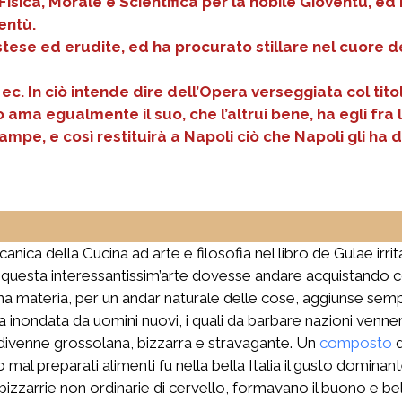
sica, Morale e Scientifica per la nobile Gioventù, ed 
entù.
tese ed erudite, ed ha procurato stillare nel cuore d
, ec. In ciò intende dire dell’Opera verseggiata col t
ama egualmente il suo, che l’altrui bene, ha egli fra l
ampe, e così restituirà a Napoli ciò che Napoli gli ha 
nica della Cucina ad arte e filosofia nel libro de Gulae irr
he questa interessantissim’arte dovesse andare acquistando 
na materia, per un andar naturale delle cose, aggiunse semp
ia inondata da uomini nuovi, i quali da barbare nazioni venner
divenne grossolana, bizzarra e stravagante. Un
composto
d
 o mal preparati alimenti fu nella bella Italia il gusto dominan
bizzarrie non ordinarie di cervello, formavano il buono e bel