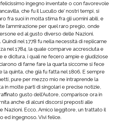
on felicissimo ingegno inventate o con favorevole
cavilla, che fu il Lucullo de’ nostri tempi, si
 fra suoi in molta stima fra gli uomini abili, e
ente l’ammirazione per quel raro pregio, onde
ersone ed al gusto diverso delle Nazioni.
 Quindi nel 1778 fu nella necessità di replicarne
erza nel 1784, la quale comparve accresciuta e
e e dicitura, i quali ne fecero ampie e giudiziose
sciarono di farne fare la quarta siccome si fece
 la quinta, che già fu fatta nel 1806. E sempre
anetti, pure per mezzo mio ne intraprende la
in molte parti di singolari e precise notizie,
 raffinato gusto dell’Autore, comparisce ora in
nita anche di alcuni discorsi preposti alle
e Nazioni. Ecco, Amico leggitore, un trattato il
 ed ingegnoso. Vivi felice.