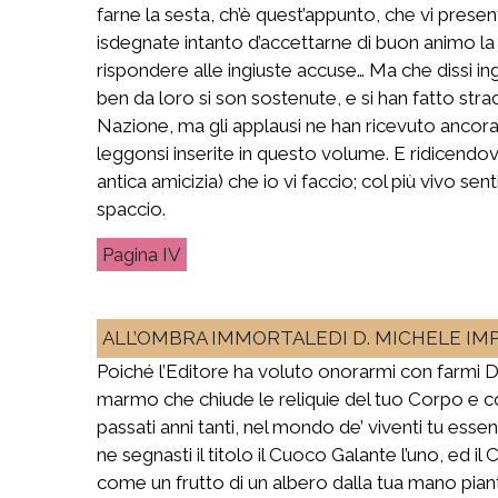
farne la sesta, ch’è quest’appunto, che vi presen
isdegnate intanto d’accettarne di buon animo la 
rispondere alle ingiuste accuse… Ma che dissi i
ben da loro si son sostenute, e si han fatto str
Nazione, ma gli applausi ne han ricevuto ancora
leggonsi inserite in questo volume. E ridicendovi
antica amicizia) che io vi faccio; col più vivo 
spaccio.
IV
ALL’OMBRA IMMORTALEDI D. MICHELE IM
Poiché l’Editore ha voluto onorarmi con farmi D
marmo che chiude le reliquie del tuo Corpo e co
passati anni tanti, nel mondo de’ viventi tu ess
ne segnasti il titolo il Cuoco Galante l’uno, ed i
come un frutto di un albero dalla tua mano piant