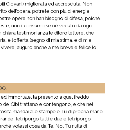
bili Giovani) migliorata ed accresciuta. Non
ito dell’opera, potrete con più di energia
vostre opere non han bisogno di difesa, poiché
ueste, non il consumo se n’è veduto da ogni
chiara testimonianza le diloro lettere, che
, e l’offerta (segno di mia stima, e di mia
o vivere, auguro anche a me breve e felice lo
DO.
e ed immortale, la presento a quel freddo
 de’ Cibi trattano e contengono, e che nei
nerosità mandai alle stampe e Tu di propria mano
rande, tel riporgo tutti e due e tel riporgo
erché volessi cosa da Te. No, Tu nulla di