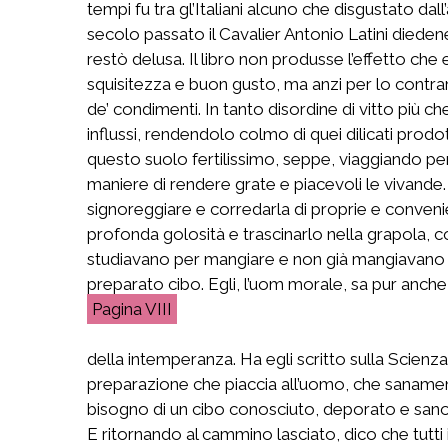
tempi fu tra gl’Italiani alcuno che disgustato dal
secolo passato il Cavalier Antonio Latini diedene
restò delusa. Il libro non produsse l’effetto ch
squisitezza e buon gusto, ma anzi per lo contrar
de’ condimenti. In tanto disordine di vitto più che
influssi, rendendolo colmo di quei dilicati prod
questo suolo fertilissimo, seppe, viaggiando per t
maniere di rendere grate e piacevoli le vivande. V
signoreggiare e corredarla di proprie e convenie
profonda golosità e trascinarlo nella grapola, c
studiavano per mangiare e non già mangiavano per
preparato cibo. Egli, l’uom morale, sa pur anche 
VIII
della intemperanza. Ha egli scritto sulla Scienz
preparazione che piaccia all’uomo, che sanamente
bisogno di un cibo conosciuto, deporato e sano,
E ritornando al cammino lasciato, dico che tutti i