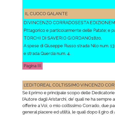
IL CUOCO GALANTE
DIVINCENZO CORRADOSESTA EDIZIONEMigliorata
Pittagorico e particolarmente delle Patate; e 
TORCHI DI SAVERIO GIORDANO1820.
A spese di Giuseppe Russo strada Nilo num. 13
e strada Quercia num. 4.
III
L’EDITOREAL COLTISSIMO VINCENZO COR
Se il primo e principale scopo delle Dedicatorie
l’Autore dagli Aristarchi, de’ quali ne ha semp
offerire a Voi, o mio coltissimo Corrado, due pa
general piacere ed utilità, le quali dopo il giro