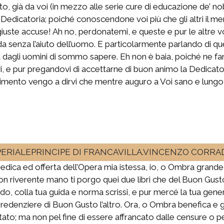
to, già da voi (in mezzo alle serie cure di educazione de’ no
Dedicatoria; poiché conoscendone voi più che gli altri il mer
ngiuste accuse! Ah no, perdonatemi, e queste e pur le altre 
ada senza l’aiuto dell’uomo. E particolarmente parlando di q
 dagli uomini di sommo sapere. Eh non è baia, poiché ne fan 
, e pur pregandovi di accettarne di buon animo la Dedicatoria
sentimento vengo a dirvi che mentre auguro a Voi sano e lung
PERIALEPRINCIPE DI FRANCAVILLA.VINCENZO CORRA
edica ed offerta dell’Opera mia istessa, io, o Ombra grand
n riverente mano ti porgo quei due libri che del Buon Gusto
endo, colla tua guida e norma scrissi, e pur mercé la tua ge
l Credenziere di Buon Gusto l’altro. Ora, o Ombra benefica e g
ato; ma non pel fine di essere affrancato dalle censure o p