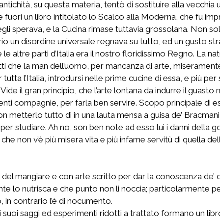
l’antichità, su questa materia, tentò di sostituire alla vecchia
 fuori un libro intitolato lo Scalco alla Moderna, che fu imp
e egli sperava, e la Cucina rimase tuttavia grossolana. Non 
io un disordine universale regnava su tutto, ed un gusto stra
 le altre parti d’Italia era il nostro floridissimo Regno. La na
otti che la man dell’uomo, per mancanza di arte, miseramente
utta l’Italia, introdursi nelle prime cucine di essa, e più pe
ide il gran principio, che l’arte lontana da indurre il guasto
nti compagnie, per farla ben servire. Scopo principale di e
on metterlo tutto dì in una lauta mensa a guisa de’ Bracmani
 studiare. Ah no, son ben note ad esso lui i danni della go
che non v’è più misera vita e più infame servitù di quella del
a del mangiare e con arte scritto per dar la conoscenza de’ 
 lo nutrisca e che punto non li noccia; particolarmente per 
 in contrario l’è di nocumento.
 suoi saggi ed esperimenti ridotti a trattato formano un libro,