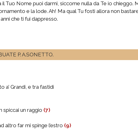
a il Tuo Nome puoi darmi, siccome nulla da Te io chieggo. M
a, l’ornamento e la lode. Ah! Ma qual Tu fosti allora non bastare
 anni che ti fui dappresso.
UATE P. A.SONETTO.
o a’ Grandi, e tra fastidi
n spiccai un raggio
(7)
ad altro far mi spinge l’estro
(9)