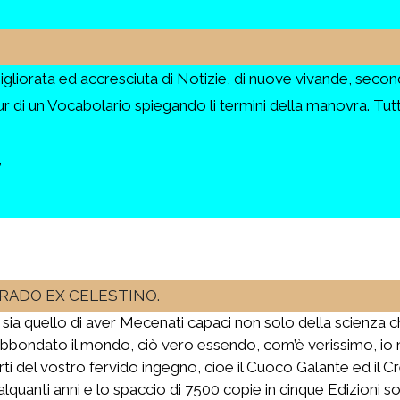
 ed accresciuta di Notizie, di nuove vivande, secondo 
pur di un Vocabolario spiegando li termini della manovra. 
,
RADO EX CELESTINO.
 sia quello di aver Mecenati capaci non solo della scienza c
re abbondato il mondo, ciò vero essendo, com’è verissimo, i
rti del vostro fervido ingegno, cioè il Cuoco Galante ed il C
 di alquanti anni e lo spaccio di 7500 copie in cinque Edizion