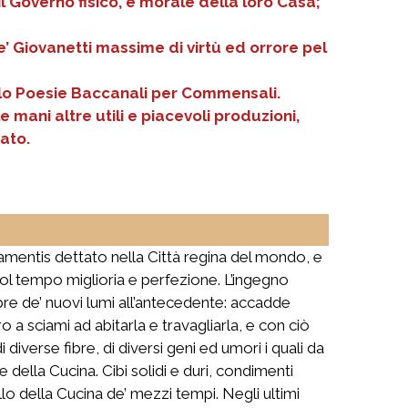
il Governo fisico, e morale della loro Casa;
e’ Giovanetti massime di virtù ed orrore pel
itolo Poesie Baccanali per Commensali.
e mani altre utili e piacevoli produzioni,
dato.
itamentis dettato nella Città regina del mondo, e
col tempo miglioria e perfezione. L’ingegno
re de’ nuovi lumi all’antecedente: accadde
o a sciami ad abitarla e travagliarla, e con ciò
i diverse fibre, di diversi geni ed umori i quali da
te della Cucina. Cibi solidi e duri, condimenti
lo della Cucina de’ mezzi tempi. Negli ultimi