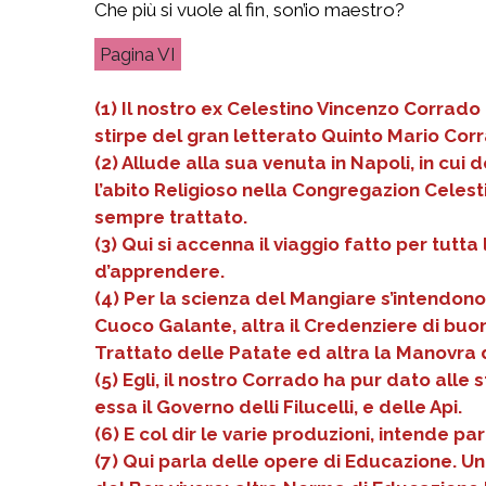
Che più si vuole al fin, son’io maestro?
VI
(1) Il nostro ex Celestino Vincenzo Corrado 
stirpe del gran letterato Quinto Mario Corra
(2) Allude alla sua venuta in Napoli, in cui 
l’abito Religioso nella Congregazion Celesti
sempre trattato.
(3) Qui si accenna il viaggio fatto per tutt
d’apprendere.
(4) Per la scienza del Mangiare s’intendono 
Cuoco Galante, altra il Credenziere di buon G
Trattato delle Patate ed altra la Manovra
(5) Egli, il nostro Corrado ha pur dato alle 
essa il Governo delli Filucelli, e delle Api.
(6) E col dir le varie produzioni, intende pa
(7) Qui parla delle opere di Educazione. Una