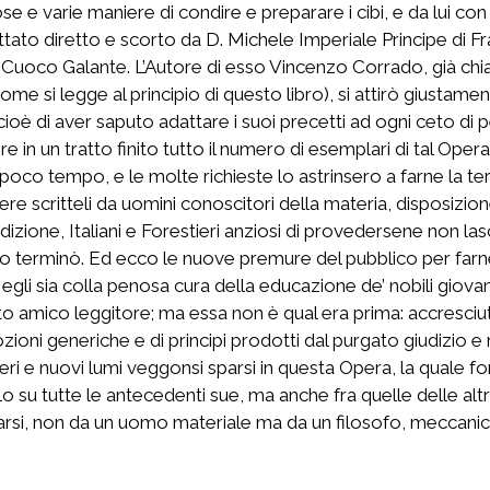
se e varie maniere di condire e preparare i cibi, e da lui c
ttato diretto e scorto da D. Michele Imperiale Principe di Fran
l Cuoco Galante. L’Autore di esso Vincenzo Corrado, già chiaro
ome si legge al principio di questo libro), si attirò giustam
 di aver saputo adattare i suoi precetti ad ogni ceto di p
in un tratto finito tutto il numero di esemplari di tal Opera.
poco tempo, e le molte richieste lo astrinsero a farne la t
ere scritteli da uomini conoscitori della materia, disposizion
dizione, Italiani e Forestieri anziosi di provedersene non la
po terminò. Ed ecco le nuove premure del pubblico per farne
egli sia colla penosa cura della educazione de’ nobili giov
o amico leggitore; ma essa non è qual era prima: accresciuta 
zioni generiche e di principi prodotti dal purgato giudizio e
eri e nuovi lumi veggonsi sparsi in questa Opera, la quale for
lo su tutte le antecedenti sue, ma anche fra quelle delle altr
tarsi, non da un uomo materiale ma da un filosofo, meccanico