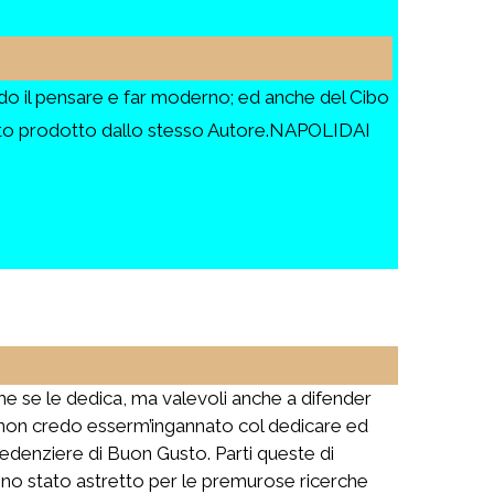
il pensare e far moderno; ed anche del Cibo
Tutto prodotto dallo stesso Autore.NAPOLIDAI
he se le dedica, ma valevoli anche a difender
o non credo esserm’ingannato col dedicare ed
redenziere di Buon Gusto. Parti queste di
i sono stato astretto per le premurose ricerche