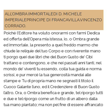
ALL’OMBRA IMMORTALEDI D. MICHELE
IMPERIALEPRINCIPE DI FRANCAVILLA.VINCENZO
CORRADO.
Poiché l’Editore ha voluto onorarmi con farmi Dedica
ed offerta dell’Opera mia istessa, io, o Ombra grande
ed immortale, la presento a quel freddo marmo che
chiude le reliquie del tuo Corpo e con riverente mano
ti porgo quei due libri che del Buon Gusto de’ Cibi
trattano e contengono, e che nei passati anni tanti, nel
mondo de’ viventi tu essendo, colla tua guida e norma
scrissi, e pur mercé la tua generosità mandai alle
stampe e Tu di propria mano ne segnasti il titolo il
Cuoco Galante l’uno, ed il Credenziere di Buon Gusto
l’altro. Ora, o Ombra benefica e grande, tel riporgo tutti
e due e tel riporgo come un frutto di un albero dalla
tua mano piantato; ma non pel fine di essere affrancato