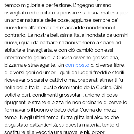
tempo miglioria e perfezione. L’ingegno umano
risvegliato ed eccitato a pensare su di una materia, per
un andar naturale delle cose, aggiunse sempre de’
nuovi lumi all’antecedente: accadde nondimeno il
contrario. La nostra bellissima Italia inondata da uomini
nuovi, i quali da barbare nazioni vennero a sciami ad
abitarla e travagliarla, e con ciò cambiò con essi
interamente genio e la Cucina divenne grossolana,
bizzarra e stravagante. Un
composto
di diverse fibre,
di diversi geni ed umori i quali da luoghi freddi e sterili
ricevevano scarsi e cattivi o mal preparati alimenti fu
nella bella Italia il gusto dominante della Cucina. Cibi
solidi e duri, condimenti grossolani, unione di cose
ripugnanti e strane e bizzarrie non ordinarie di cervello,
formavano il buono e bello della Cucina de’ mezzi
tempi. Negli ultimi tempi fu tra gl’Italiani alcuno che
disgustato dall’antichità, su questa materia, tentò di
sostituire alla vecchia una nuova, e più propri