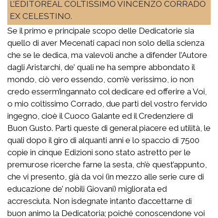
L’EDITOREAL COLTISSIMO VINCENZO CORRADO
EX CELESTINO.
Se il primo e principale scopo delle Dedicatorie sia
quello di aver Mecenati capaci non solo della scienza
che se le dedica, ma valevoli anche a difender l’Autore
dagli Aristarchi, de’ quali ne ha sempre abbondato il
mondo, ciò vero essendo, com’è verissimo, io non
credo esserm’ingannato col dedicare ed offerire a Voi,
o mio coltissimo Corrado, due parti del vostro fervido
ingegno, cioè il Cuoco Galante ed il Credenziere di
Buon Gusto. Parti queste di general piacere ed utilità, le
quali dopo il giro di alquanti anni e lo spaccio di 7500
copie in cinque Edizioni sono stato astretto per le
premurose ricerche farne la sesta, ch’è quest’appunto,
che vi presento, già da voi (in mezzo alle serie cure di
educazione de’ nobili Giovani) migliorata ed
accresciuta. Non isdegnate intanto d’accettarne di
buon animo la Dedicatoria; poiché conoscendone voi