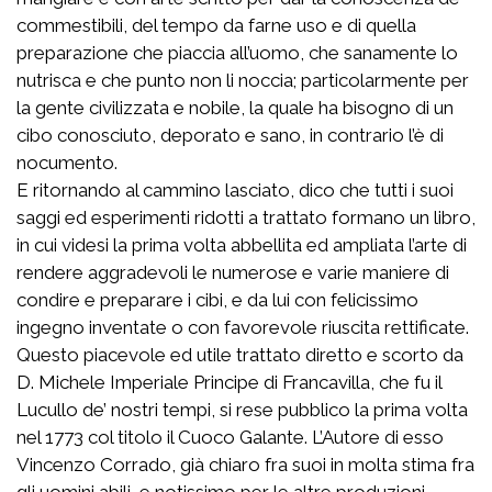
commestibili, del tempo da farne uso e di quella
preparazione che piaccia all’uomo, che sanamente lo
nutrisca e che punto non li noccia; particolarmente per
la gente civilizzata e nobile, la quale ha bisogno di un
cibo conosciuto, deporato e sano, in contrario l’è di
nocumento.
E ritornando al cammino lasciato, dico che tutti i suoi
saggi ed esperimenti ridotti a trattato formano un libro,
in cui videsi la prima volta abbellita ed ampliata l’arte di
rendere aggradevoli le numerose e varie maniere di
condire e preparare i cibi, e da lui con felicissimo
ingegno inventate o con favorevole riuscita rettificate.
Questo piacevole ed utile trattato diretto e scorto da
D. Michele Imperiale Principe di Francavilla, che fu il
Lucullo de’ nostri tempi, si rese pubblico la prima volta
nel 1773 col titolo il Cuoco Galante. L’Autore di esso
Vincenzo Corrado, già chiaro fra suoi in molta stima fra
gli uomini abili, e notissimo per le altre produzioni