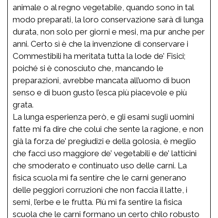
animale o al regno vegetabile, quando sono in tal
modo preparati, la loro conservazione sarà di lunga
durata, non solo per giorni e mesi, ma pur anche per
anni. Certo sì è che la invenzione di conservare i
Commestibili ha meritata tutta la lode de’ Fisici;
poiché si è conosciuto che, mancando le
preparazioni, avrebbe mancata all’uomo di buon
senso e di buon gusto l’esca più piacevole e più
grata.
La lunga esperienza però, e gli esami sugli uomini
fatte mi fa dire che colui che sente la ragione, e non
già la forza de’ pregiudizi e della golosia, è meglio
che facci uso maggiore de’ vegetabili e de’ latticini
che smoderato e continuato uso delle carni. La
fisica scuola mi fa sentire che le carni generano
delle peggiori corruzioni che non faccia il latte, i
semi, l’erbe e le frutta. Più mi fa sentire la fisica
scuola che le carni formano un certo chilo robusto