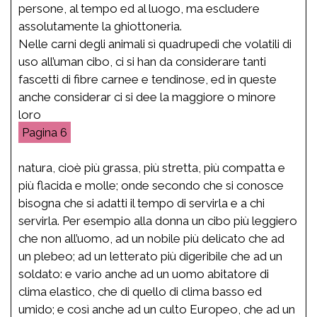
persone, al tempo ed al luogo, ma escludere
assolutamente la ghiottoneria.
Nelle carni degli animali sì quadrupedi che volatili di
uso all’uman cibo, ci si han da considerare tanti
fascetti di fibre carnee e tendinose, ed in queste
anche considerar ci si dee la maggiore o minore
loro
6
natura, cioè più grassa, più stretta, più compatta e
più flacida e molle; onde secondo che si conosce
bisogna che si adatti il tempo di servirla e a chi
servirla. Per esempio alla donna un cibo più leggiero
che non all’uomo, ad un nobile più delicato che ad
un plebeo; ad un letterato più digeribile che ad un
soldato: e vario anche ad un uomo abitatore di
clima elastico, che di quello di clima basso ed
umido; e così anche ad un culto Europeo, che ad un