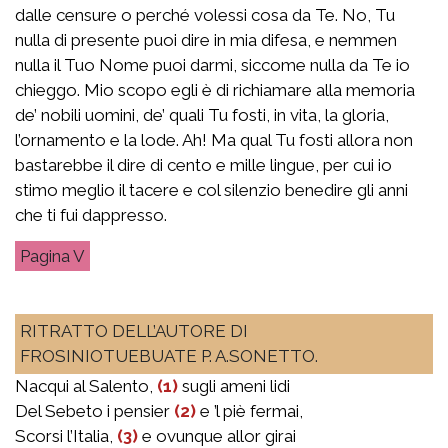
dalle censure o perché volessi cosa da Te. No, Tu
nulla di presente puoi dire in mia difesa, e nemmen
nulla il Tuo Nome puoi darmi, siccome nulla da Te io
chieggo. Mio scopo egli è di richiamare alla memoria
de’ nobili uomini, de’ quali Tu fosti, in vita, la gloria,
l’ornamento e la lode. Ah! Ma qual Tu fosti allora non
bastarebbe il dire di cento e mille lingue, per cui io
stimo meglio il tacere e col silenzio benedire gli anni
che ti fui dappresso.
V
RITRATTO DELL’AUTORE DI
FROSINIOTUEBUATE P. A.SONETTO.
Nacqui al Salento,
(1)
sugli ameni lidi
Del Sebeto i pensier
(2)
e ’l piè fermai,
Scorsi l’Italia,
(3)
e ovunque allor girai