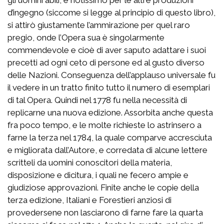
d’ingegno (siccome si legge al principio di questo libro),
si attirò giustamente l’ammirazione per quel raro
pregio, onde l’Opera sua è singolarmente
commendevole e cioè di aver saputo adattare i suoi
precetti ad ogni ceto di persone ed al gusto diverso
delle Nazioni. Conseguenza dell’applauso universale fu
il vedere in un tratto finito tutto il numero di esemplari
di tal Opera. Quindi nel 1778 fu nella necessità di
replicarne una nuova edizione. Assorbita anche questa
fra poco tempo, e le molte richieste lo astrinsero a
farne la terza nel 1784, la quale comparve accresciuta
e migliorata dall’Autore, e corredata di alcune lettere
scritteli da uomini conoscitori della materia,
disposizione e dicitura, i quali ne fecero ampie e
giudiziose approvazioni. Finite anche le copie della
terza edizione, Italiani e Forestieri anziosi di
provedersene non lasciarono di farne fare la quarta