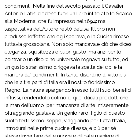
condimenti. Nella fine del secolo passato il Cavalier
Antonio Latini diedene fuori un libro intitolato lo Scalco
alla Moderna, che fu impresso nel 1694: ma
l’aspettativa dell’Autore restò delusa. Il libro non
produsse l’effetto che egli sperava, e la Cucina rimase
tuttavia grossolana. Non solo mancavale ciò che dicesi
eleganza, squisitezza e buon gusto, ma anzi per lo
contrario un disordine universale regnava su tutto, ed
un gusto stranissimo diriggeva la scelta dei cibi e la
maniera de’ condimenti. In tanto disordine di vitto più
che le altre parti d’Italia era il nostro floridissimo
Regno. La natura spargendo in esso tutti i suoi benefici
influssi, rendendolo colmo di quei dilicati prodotti che
la man dell’uomo, per mancanza di arte, miseramente
oltraggiando gustava. Un genio raro, figlio di questo
suolo fertilissimo, seppe, viaggiando per tutta l’Italia,
introdursi nelle prime cucine di essa, e più per sé
stesso inventare delle nuove e dilicate maniere di