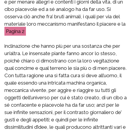
e per menare allegri e contenti i giorni della vita, di un
cibo piacevole ed a sé analogo ha da far uso. Si
osserva ciò anche fra’ bruti animali, i quali per via del
materiale loro meccanismo manifestano il piacere e la
2
inclinazione che hanno più per una sostanza che per
un’altra. Le insensate piante fanno ancor lo stesso,
poiché chiaro ci dimostrano con la loro vegitazione
qual concime e qual terreno le sia più o di men piacere.
Con tutta ragione una sì fatta cura si deve all’uomo, il
quale essendo una intricata machina organica,
meccanica vivente, per aggire e riaggire su tutti gli
oggetti dell’universo per cui è stato creato, di un cibo a
sé confacente e piacevole ha da far uso; anzi per le
sue infinite sensazioni, per il contrasto giornaliero de’
gusti e degli appetiti; e quindi per le infinite
dissimilitudini d’idee, le quali producono altrittanti vari e