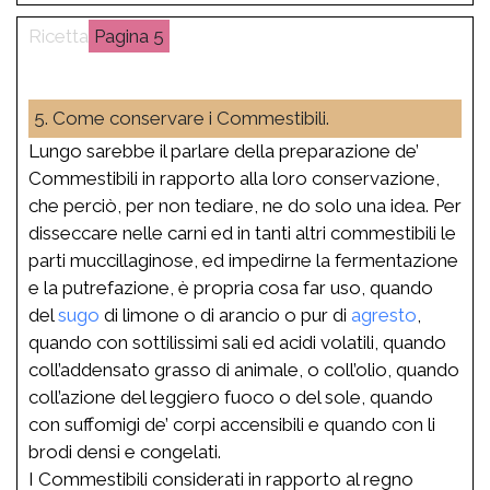
5
5. Come conservare i Commestibili.
Lungo sarebbe il parlare della preparazione de’
Commestibili in rapporto alla loro conservazione,
che perciò, per non tediare, ne do solo una idea. Per
disseccare nelle carni ed in tanti altri commestibili le
parti muccillaginose, ed impedirne la fermentazione
e la putrefazione, è propria cosa far uso, quando
del
sugo
di limone o di arancio o pur di
agresto
,
quando con sottilissimi sali ed acidi volatili, quando
coll’addensato grasso di animale, o coll’olio, quando
coll’azione del leggiero fuoco o del sole, quando
con suffomigi de’ corpi accensibili e quando con li
brodi densi e congelati.
I Commestibili considerati in rapporto al regno