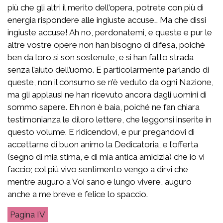
più che gli altri il merito dell’opera, potrete con più di
energia rispondere alle ingiuste accuse… Ma che dissi
ingiuste accuse! Ah no, perdonatemi, e queste e pur le
altre vostre opere non han bisogno di difesa, poiché
ben da loro si son sostenute, e si han fatto strada
senza l’aiuto dell’uomo. E particolarmente parlando di
queste, non il consumo se n’è veduto da ogni Nazione,
ma gli applausi ne han ricevuto ancora dagli uomini di
sommo sapere. Eh non è baia, poiché ne fan chiara
testimonianza le diloro lettere, che leggonsi inserite in
questo volume. E ridicendovi, e pur pregandovi di
accettarne di buon animo la Dedicatoria, e l’offerta
(segno di mia stima, e di mia antica amicizia) che io vi
faccio; col più vivo sentimento vengo a dirvi che
mentre auguro a Voi sano e lungo vivere, auguro
anche a me breve e felice lo spaccio.
IV