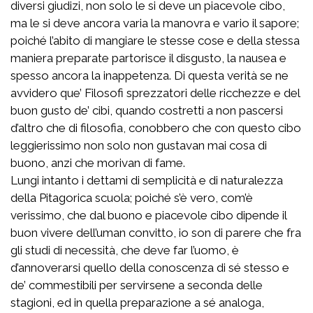
diversi giudizi, non solo le si deve un piacevole cibo,
ma le si deve ancora varia la manovra e vario il sapore;
poiché l’abito di mangiare le stesse cose e della stessa
maniera preparate partorisce il disgusto, la nausea e
spesso ancora la inappetenza. Di questa verità se ne
avvidero que’ Filosofi sprezzatori delle ricchezze e del
buon gusto de’ cibi, quando costretti a non pascersi
d’altro che di filosofia, conobbero che con questo cibo
leggierissimo non solo non gustavan mai cosa di
buono, anzi che morivan di fame.
Lungi intanto i dettami di semplicità e di naturalezza
della Pitagorica scuola; poiché s’è vero, com’è
verissimo, che dal buono e piacevole cibo dipende il
buon vivere dell’uman convitto, io son di parere che fra
gli studi di necessità, che deve far l’uomo, è
d’annoverarsi quello della conoscenza di sé stesso e
de’ commestibili per servirsene a seconda delle
stagioni, ed in quella preparazione a sé analoga,