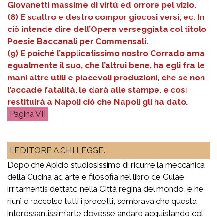
Giovanetti massime di virtù ed orrore pel vizio.
(8) E scaltro e destro compor giocosi versi, ec. In
ciò intende dire dell’Opera verseggiata col titolo
Poesie Baccanali per Commensali.
(9) E poiché l’applicatissimo nostro Corrado ama
egualmente il suo, che l’altrui bene, ha egli fra le
mani altre utili e piacevoli produzioni, che se non
l’accade fatalità, le darà alle stampe, e così
restituirà a Napoli ciò che Napoli gli ha dato.
VII
L’EDITORE A CHI LEGGE.
Dopo che Apicio studiosissimo di ridurre la meccanica
della Cucina ad arte e filosofia nel libro de Gulae
irritamentis dettato nella Città regina del mondo, e ne
riunì e raccolse tutti i precetti, sembrava che questa
interessantissim’arte dovesse andare acquistando col