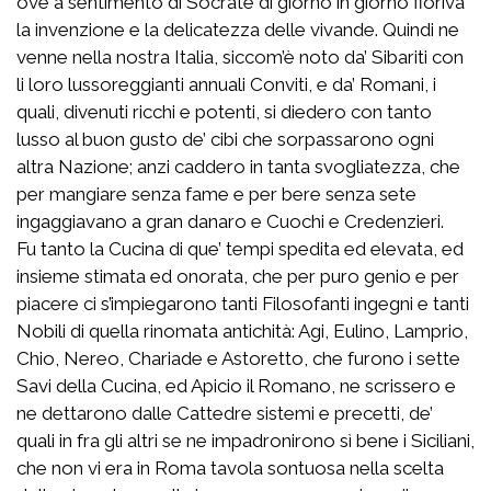
ove a sentimento di Socrate di giorno in giorno fioriva
la invenzione e la delicatezza delle vivande. Quindi ne
venne nella nostra Italia, siccom’è noto da’ Sibariti con
li loro lussoreggianti annuali Conviti, e da’ Romani, i
quali, divenuti ricchi e potenti, si diedero con tanto
lusso al buon gusto de’ cibi che sorpassarono ogni
altra Nazione; anzi caddero in tanta svogliatezza, che
per mangiare senza fame e per bere senza sete
ingaggiavano a gran danaro e Cuochi e Credenzieri.
Fu tanto la Cucina di que’ tempi spedita ed elevata, ed
insieme stimata ed onorata, che per puro genio e per
piacere ci s’impiegarono tanti Filosofanti ingegni e tanti
Nobili di quella rinomata antichità: Agi, Eulino, Lamprio,
Chio, Nereo, Chariade e Astoretto, che furono i sette
Savi della Cucina, ed Apicio il Romano, ne scrissero e
ne dettarono dalle Cattedre sistemi e precetti, de’
quali in fra gli altri se ne impadronirono sì bene i Siciliani,
che non vi era in Roma tavola sontuosa nella scelta