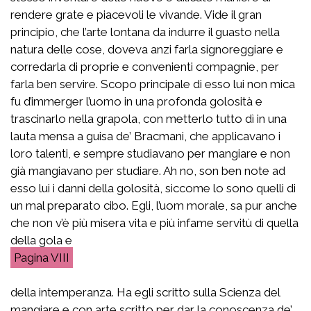
rendere grate e piacevoli le vivande. Vide il gran
principio, che l’arte lontana da indurre il guasto nella
natura delle cose, doveva anzi farla signoreggiare e
corredarla di proprie e convenienti compagnie, per
farla ben servire. Scopo principale di esso lui non mica
fu d’immerger l’uomo in una profonda golosità e
trascinarlo nella grapola, con metterlo tutto dì in una
lauta mensa a guisa de’ Bracmani, che applicavano i
loro talenti, e sempre studiavano per mangiare e non
già mangiavano per studiare. Ah no, son ben note ad
esso lui i danni della golosità, siccome lo sono quelli di
un mal preparato cibo. Egli, l’uom morale, sa pur anche
che non v’è più misera vita e più infame servitù di quella
della gola e
VIII
della intemperanza. Ha egli scritto sulla Scienza del
mangiare e con arte scritto per dar la conoscenza de’