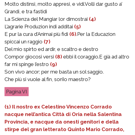
Molto distinsi, molto appresi, e vidi.Volli dar gusto a’
Grandi, e tra fastidi
La Scienza del Mangiar lor dimostrai
(4)
L’agrarie Produzion indi additai
(5)
E pur la cura d’Animai più fidi
(6)
.Per la Educazion
spiccai un raggio
(7)
Del mio spirto ed ardir, e scaltro e destro
Compor giocosi versi
(8)
ebbi il coraggio.E già ad altro
far mi spinge l’estro
(9)
Son vivo ancor; per me basta un sol saggio.
Che più si vuole al fin, son’io maestro?
VI
(1) Il nostro ex Celestino Vincenzo Corrado
nacque nell’antica Città di Oria nella Salentina
Provincia, e nacque da onesti genitori e della
stirpe del gran letterato Quinto Mario Corrado,