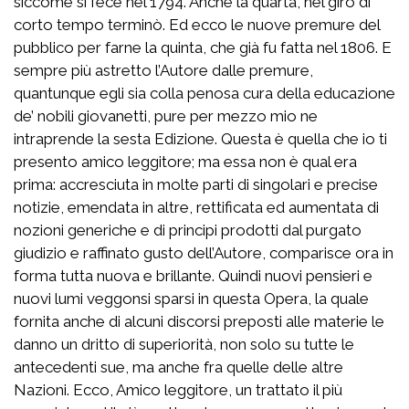
siccome si fece nel 1794. Anche la quarta, nel giro di
corto tempo terminò. Ed ecco le nuove premure del
pubblico per farne la quinta, che già fu fatta nel 1806. E
sempre più astretto l’Autore dalle premure,
quantunque egli sia colla penosa cura della educazione
de’ nobili giovanetti, pure per mezzo mio ne
intraprende la sesta Edizione. Questa è quella che io ti
presento amico leggitore; ma essa non è qual era
prima: accresciuta in molte parti di singolari e precise
notizie, emendata in altre, rettificata ed aumentata di
nozioni generiche e di principi prodotti dal purgato
giudizio e raffinato gusto dell’Autore, comparisce ora in
forma tutta nuova e brillante. Quindi nuovi pensieri e
nuovi lumi veggonsi sparsi in questa Opera, la quale
fornita anche di alcuni discorsi preposti alle materie le
danno un dritto di superiorità, non solo su tutte le
antecedenti sue, ma anche fra quelle delle altre
Nazioni. Ecco, Amico leggitore, un trattato il più