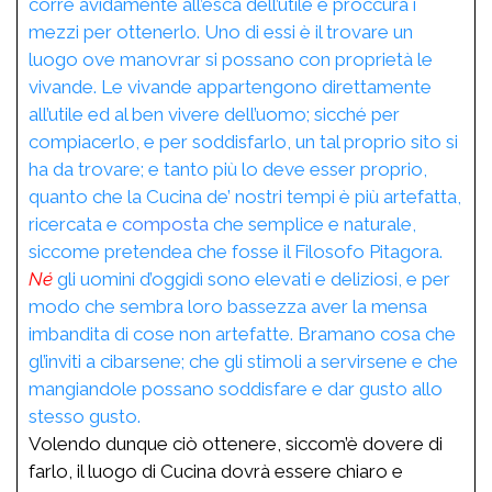
corre avidamente all’esca dell’utile e proccura i
mezzi per ottenerlo. Uno di essi è il trovare un
luogo ove manovrar si possano con proprietà le
vivande. Le vivande appartengono direttamente
all’utile ed al ben vivere dell’uomo; sicché per
compiacerlo, e per soddisfarlo, un tal proprio sito si
ha da trovare; e tanto più lo deve esser proprio,
quanto che la Cucina de’ nostri tempi è più artefatta,
ricercata e
composta
che semplice e naturale,
siccome pretendea che fosse il Filosofo Pitagora.
Né
gli uomini d’oggidì sono elevati e deliziosi, e per
modo che sembra loro bassezza aver la mensa
imbandita di cose non artefatte. Bramano cosa che
gl’inviti a cibarsene; che gli stimoli a servirsene e che
mangiandole possano soddisfare e dar gusto allo
stesso gusto.
Volendo dunque ciò ottenere, siccom’è dovere di
farlo, il luogo di Cucina dovrà essere chiaro e