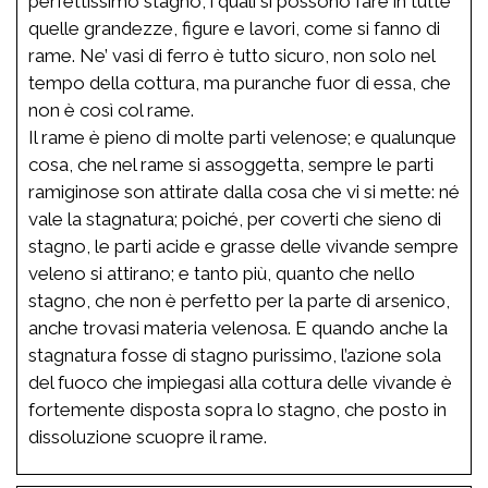
perfettissimo stagno, i quali si possono fare in tutte
quelle grandezze, figure e lavori, come si fanno di
rame. Ne’ vasi di ferro è tutto sicuro, non solo nel
tempo della cottura, ma puranche fuor di essa, che
non è così col rame.
Il rame è pieno di molte parti velenose; e qualunque
cosa, che nel rame si assoggetta, sempre le parti
ramiginose son attirate dalla cosa che vi si mette: né
vale la stagnatura; poiché, per coverti che sieno di
stagno, le parti acide e grasse delle vivande sempre
veleno si attirano; e tanto più, quanto che nello
stagno, che non è perfetto per la parte di arsenico,
anche trovasi materia velenosa. E quando anche la
stagnatura fosse di stagno purissimo, l’azione sola
del fuoco che impiegasi alla cottura delle vivande è
fortemente disposta sopra lo stagno, che posto in
dissoluzione scuopre il rame.