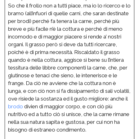
So che il frollo non a tutti piace, ma io lo ricerco e lo
bramo (all’infuori di quelle carni, che saran destinate
per brodi) perché fa tenera la carne, perché più
breve e più facile n’è la cottura e perché di meno
incomodo e di maggior piacere si rende a’ nostri
organi. Il grasso però si deve da tutti ricercare,
poiché è di prima necessità. Riscaldato il grasso
quando è nella cottura, aggisce sì bene su l’intiera
tessitura delle libbre componenti la carne, che, per
glutinose e tenaci che sieno, le intenerisce e le
frange. Da ciò ne avviene che la cottura non è
lunga, e con ciò non si fa dissipamento di sali volatili,
ove risiede la sostanza ed il gusto migliore: anche il
brodo
divien di maggior corpo, e con ciò più
nutritivo ed a tutto ciò si unisce, che la carne rimane
nella sua natura sapita e gustosa, per cui non ha
bisogno di estraneo condimento.