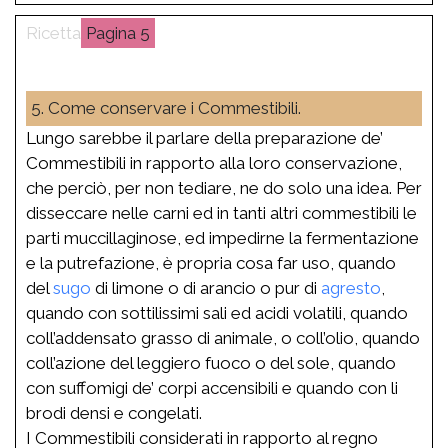
5
5. Come conservare i Commestibili.
Lungo sarebbe il parlare della preparazione de’
Commestibili in rapporto alla loro conservazione,
che perciò, per non tediare, ne do solo una idea. Per
disseccare nelle carni ed in tanti altri commestibili le
parti muccillaginose, ed impedirne la fermentazione
e la putrefazione, è propria cosa far uso, quando
del
sugo
di limone o di arancio o pur di
agresto
,
quando con sottilissimi sali ed acidi volatili, quando
coll’addensato grasso di animale, o coll’olio, quando
coll’azione del leggiero fuoco o del sole, quando
con suffomigi de’ corpi accensibili e quando con li
brodi densi e congelati.
I Commestibili considerati in rapporto al regno