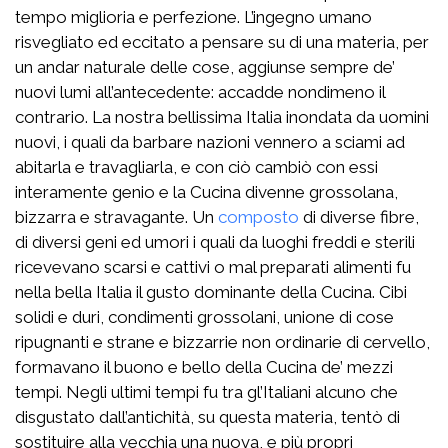
tempo miglioria e perfezione. L’ingegno umano
risvegliato ed eccitato a pensare su di una materia, per
un andar naturale delle cose, aggiunse sempre de’
nuovi lumi all’antecedente: accadde nondimeno il
contrario. La nostra bellissima Italia inondata da uomini
nuovi, i quali da barbare nazioni vennero a sciami ad
abitarla e travagliarla, e con ciò cambiò con essi
interamente genio e la Cucina divenne grossolana,
bizzarra e stravagante. Un
composto
di diverse fibre,
di diversi geni ed umori i quali da luoghi freddi e sterili
ricevevano scarsi e cattivi o mal preparati alimenti fu
nella bella Italia il gusto dominante della Cucina. Cibi
solidi e duri, condimenti grossolani, unione di cose
ripugnanti e strane e bizzarrie non ordinarie di cervello,
formavano il buono e bello della Cucina de’ mezzi
tempi. Negli ultimi tempi fu tra gl’Italiani alcuno che
disgustato dall’antichità, su questa materia, tentò di
sostituire alla vecchia una nuova, e più propri