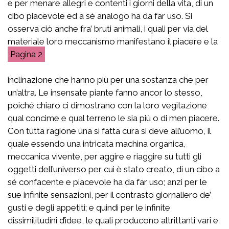
e per menare allegri e contenti i giorni della vita, di un
cibo piacevole ed a sé analogo ha da far uso. Si
osserva ciò anche fra’ bruti animali, i quali per via del
materiale loro meccanismo manifestano il piacere e la
2
inclinazione che hanno più per una sostanza che per
un’altra. Le insensate piante fanno ancor lo stesso,
poiché chiaro ci dimostrano con la loro vegitazione
qual concime e qual terreno le sia più o di men piacere.
Con tutta ragione una sì fatta cura si deve all’uomo, il
quale essendo una intricata machina organica,
meccanica vivente, per aggire e riaggire su tutti gli
oggetti dell’universo per cui è stato creato, di un cibo a
sé confacente e piacevole ha da far uso; anzi per le
sue infinite sensazioni, per il contrasto giornaliero de’
gusti e degli appetiti; e quindi per le infinite
dissimilitudini d’idee, le quali producono altrittanti vari e