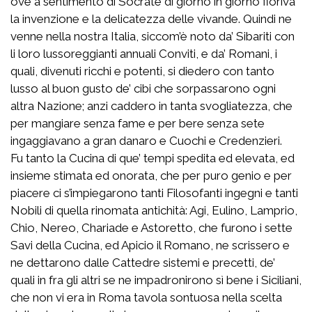
ove a sentimento di Socrate di giorno in giorno fioriva
la invenzione e la delicatezza delle vivande. Quindi ne
venne nella nostra Italia, siccom’è noto da’ Sibariti con
li loro lussoreggianti annuali Conviti, e da’ Romani, i
quali, divenuti ricchi e potenti, si diedero con tanto
lusso al buon gusto de’ cibi che sorpassarono ogni
altra Nazione; anzi caddero in tanta svogliatezza, che
per mangiare senza fame e per bere senza sete
ingaggiavano a gran danaro e Cuochi e Credenzieri.
Fu tanto la Cucina di que’ tempi spedita ed elevata, ed
insieme stimata ed onorata, che per puro genio e per
piacere ci s’impiegarono tanti Filosofanti ingegni e tanti
Nobili di quella rinomata antichità: Agi, Eulino, Lamprio,
Chio, Nereo, Chariade e Astoretto, che furono i sette
Savi della Cucina, ed Apicio il Romano, ne scrissero e
ne dettarono dalle Cattedre sistemi e precetti, de’
quali in fra gli altri se ne impadronirono sì bene i Siciliani,
che non vi era in Roma tavola sontuosa nella scelta