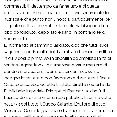
commestibili, del tempo da farne uso e di quella
preparazione che piaccia all’uomo, che sanamente lo
nutrisca e che punto non li noccia; particolarmente per
la gente civilizzata e nobile, la quale ha bisogno di un
cibo conosciuto, deporato e sano, in contrario l’è di
nocumento.
E ritornando al cammino lasciato, dico che tutti i suoi
saggi ed esperimenti ridotti a trattato formano un libro,
in cui videsi la prima volta abbellita ed ampliata l’arte di
rendere aggradevoli le numerose e varie maniere di
condire e preparare i cibi, e da lui con felicissimo
ingegno inventate o con favorevole riuscita rettificate.
Questo piacevole ed utile trattato diretto e scorto da
D. Michele Imperiale Principe di Francavilla, che fu il
Lucullo de’ nostri tempi, si rese pubblico la prima volta
nel 1773 col titolo il Cuoco Galante. L’Autore di esso
Vincenzo Corrado, già chiaro fra suoi in molta stima fra
gli uomini abili, e notissimo per le altre produzioni