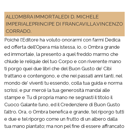
ALL’OMBRA IMMORTALEDI D. MICHELE
IMPERIALEPRINCIPE DI FRANCAVILLA.VINCENZO
CORRADO.
Poiché l’Editore ha voluto onorarmi con farmi Dedica
ed offerta dell’Opera mia istessa, io, o Ombra grande
ed immortale, la presento a quel freddo marmo che
chiude le reliquie del tuo Corpo e con riverente mano
ti porgo quei due libri che del Buon Gusto de’ Cibi
trattano e contengono, e che nei passati anni tanti, nel
mondo de’ viventi tu essendo, colla tua guida e norma
scrissi, e pur mercé la tua generosità mandai alle
stampe e Tu di propria mano ne segnasti il titolo il
Cuoco Galante l’uno, ed il Credenziere di Buon Gusto
l’altro. Ora, o Ombra benefica e grande, tel riporgo tutti
e due e tel riporgo come un frutto di un albero dalla
tua mano piantato; ma non pel fine di essere affrancato