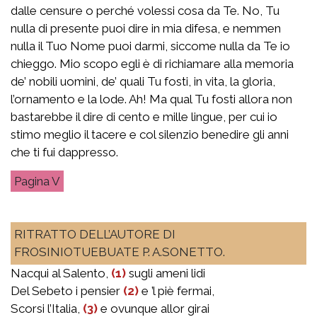
dalle censure o perché volessi cosa da Te. No, Tu
nulla di presente puoi dire in mia difesa, e nemmen
nulla il Tuo Nome puoi darmi, siccome nulla da Te io
chieggo. Mio scopo egli è di richiamare alla memoria
de’ nobili uomini, de’ quali Tu fosti, in vita, la gloria,
l’ornamento e la lode. Ah! Ma qual Tu fosti allora non
bastarebbe il dire di cento e mille lingue, per cui io
stimo meglio il tacere e col silenzio benedire gli anni
che ti fui dappresso.
V
RITRATTO DELL’AUTORE DI
FROSINIOTUEBUATE P. A.SONETTO.
Nacqui al Salento,
(1)
sugli ameni lidi
Del Sebeto i pensier
(2)
e ’l piè fermai,
Scorsi l’Italia,
(3)
e ovunque allor girai