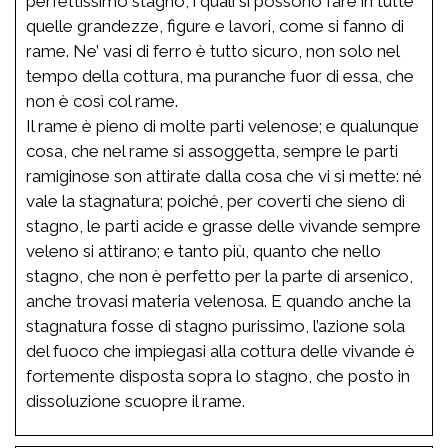
perfettissimo stagno, i quali si possono fare in tutte
quelle grandezze, figure e lavori, come si fanno di
rame. Ne’ vasi di ferro è tutto sicuro, non solo nel
tempo della cottura, ma puranche fuor di essa, che
non è così col rame.
Il rame è pieno di molte parti velenose; e qualunque
cosa, che nel rame si assoggetta, sempre le parti
ramiginose son attirate dalla cosa che vi si mette: né
vale la stagnatura; poiché, per coverti che sieno di
stagno, le parti acide e grasse delle vivande sempre
veleno si attirano; e tanto più, quanto che nello
stagno, che non è perfetto per la parte di arsenico,
anche trovasi materia velenosa. E quando anche la
stagnatura fosse di stagno purissimo, l’azione sola
del fuoco che impiegasi alla cottura delle vivande è
fortemente disposta sopra lo stagno, che posto in
dissoluzione scuopre il rame.