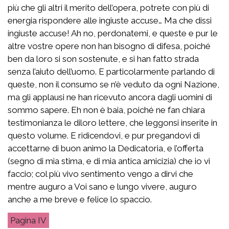
più che gli altri il merito dell’opera, potrete con più di
energia rispondere alle ingiuste accuse… Ma che dissi
ingiuste accuse! Ah no, perdonatemi, e queste e pur le
altre vostre opere non han bisogno di difesa, poiché
ben da loro si son sostenute, e si han fatto strada
senza l’aiuto dell’uomo. E particolarmente parlando di
queste, non il consumo se n’è veduto da ogni Nazione,
ma gli applausi ne han ricevuto ancora dagli uomini di
sommo sapere. Eh non è baia, poiché ne fan chiara
testimonianza le diloro lettere, che leggonsi inserite in
questo volume. E ridicendovi, e pur pregandovi di
accettarne di buon animo la Dedicatoria, e l’offerta
(segno di mia stima, e di mia antica amicizia) che io vi
faccio; col più vivo sentimento vengo a dirvi che
mentre auguro a Voi sano e lungo vivere, auguro
anche a me breve e felice lo spaccio.
IV