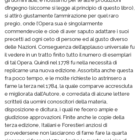
d’ingegno (siccome si legge al principio di questo libro),
si attirò giustamente l’ammirazione per quel raro
pregio, onde l’Opera sua è singolarmente
commendevole e cioè di aver saputo adattare i suoi
precetti ad ogni ceto di persone ed al gusto diverso
delle Nazioni. Conseguenza dell’applauso universale fu
il vedere in un tratto finito tutto il numero di esemplari
di tal Opera. Quindi nel 1778 fu nella necessità di
replicarne una nuova edizione. Assorbita anche questa
fra poco tempo, e le molte richieste lo astrinsero a
farne la terza nel 1784, la quale comparve accresciuta
e migliorata dall’Autore, e corredata di alcune lettere
scritteli da uomini conoscitori della materia,
disposizione e dicitura, i quali ne fecero ampie e
giudiziose approvazioni. Finite anche le copie della
terza edizione, Italiani e Forestieri anziosi di
provedersene non lasciarono di farne fare la quarta