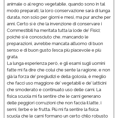
animale o al regno vegetabile, quando sono in tal
modo preparati, la loro conservazione sarà di lunga
durata, non solo per giorni e mesi, ma pur anche per
anni. Certo sì è che la invenzione di conservare i
Commestibili ha meritata tutta la lode de’ Fisici;
poiché si è conosciuto che, mancando le
preparazioni, avrebbe mancata all’uomo di buon
senso e di buon gusto l’esca più piacevole e più
grata.
La lunga esperienza però, e gli esami sugli uomini
fatte mi fa dire che colui che sente la ragione, e non
già la forza de’ pregiudizi e della golosia, è meglio
che facci uso maggiore de’ vegetabili e de’ latticini
che smoderato e continuato uso delle carni. La
fisica scuola mi fa sentire che le carni generano
delle peggiori corruzioni che non faccia il latte, i
semi, l’erbe e le frutta. Più mi fa sentire la fisica
scuola che le carni formano un certo chilo robusto