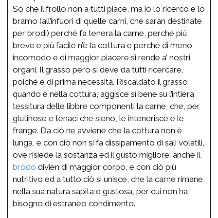
So che il frollo non a tutti piace, ma io lo ricerco e lo
bramo (all’infuori di quelle carni, che saran destinate
per brodi) perché fa tenera la carne, perché più
breve e più facile n’è la cottura e perché di meno
incomodo e di maggior piacere si rende a’ nostri
organi. Il grasso però si deve da tutti ricercare,
poiché è di prima necessità. Riscaldato il grasso
quando è nella cottura, aggisce sì bene su l’intiera
tessitura delle libbre componenti la carne, che, per
glutinose e tenaci che sieno, le intenerisce e le
frange. Da ciò ne avviene che la cottura non è
lunga, e con ciò non si fa dissipamento di sali volatili,
ove risiede la sostanza ed il gusto migliore: anche il
brodo
divien di maggior corpo, e con ciò più
nutritivo ed a tutto ciò si unisce, che la carne rimane
nella sua natura sapita e gustosa, per cui non ha
bisogno di estraneo condimento.