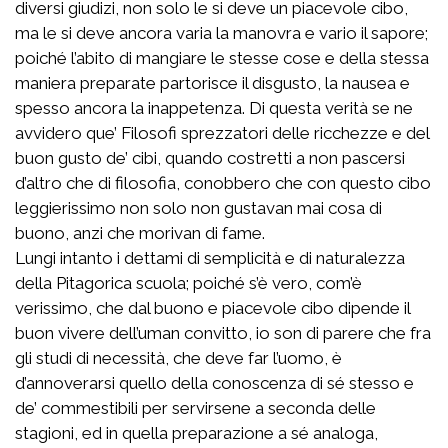
diversi giudizi, non solo le si deve un piacevole cibo,
ma le si deve ancora varia la manovra e vario il sapore;
poiché l’abito di mangiare le stesse cose e della stessa
maniera preparate partorisce il disgusto, la nausea e
spesso ancora la inappetenza. Di questa verità se ne
avvidero que’ Filosofi sprezzatori delle ricchezze e del
buon gusto de’ cibi, quando costretti a non pascersi
d’altro che di filosofia, conobbero che con questo cibo
leggierissimo non solo non gustavan mai cosa di
buono, anzi che morivan di fame.
Lungi intanto i dettami di semplicità e di naturalezza
della Pitagorica scuola; poiché s’è vero, com’è
verissimo, che dal buono e piacevole cibo dipende il
buon vivere dell’uman convitto, io son di parere che fra
gli studi di necessità, che deve far l’uomo, è
d’annoverarsi quello della conoscenza di sé stesso e
de’ commestibili per servirsene a seconda delle
stagioni, ed in quella preparazione a sé analoga,