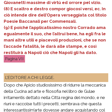
Giovanetti massime di virtù ed orrore pel vizio.
(8) E scaltro e destro compor giocosi versi, ec. In
ciò intende dire dell’Opera verseggiata col titolo
Poesie Baccanali per Commensali.
(9) E poiché l’applicatissimo nostro Corrado ama
egualmente il suo, che l’altrui bene, ha egli fra le
mani altre utili e piacevoli produzioni, che se non
l’accade fatalità, le darà alle stampe, e così
restituirà a Napoli ciò che Napoli gli ha dato.
VII
L’EDITORE A CHI LEGGE.
Dopo che Apicio studiosissimo di ridurre la meccanica
della Cucina ad arte e filosofia nel libro de Gulae
irritamentis dettato nella Città regina del mondo, e ne
riunì e raccolse tutti i precetti, sembrava che questa
interessantissim’arte dovesse andare acquistando col