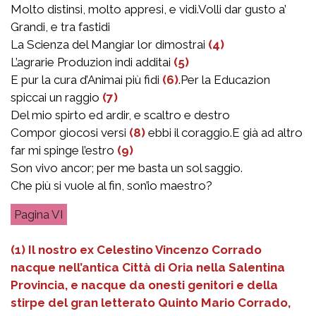
Molto distinsi, molto appresi, e vidi.Volli dar gusto a’
Grandi, e tra fastidi
La Scienza del Mangiar lor dimostrai
(4)
L’agrarie Produzion indi additai
(5)
E pur la cura d’Animai più fidi
(6)
.Per la Educazion
spiccai un raggio
(7)
Del mio spirto ed ardir, e scaltro e destro
Compor giocosi versi
(8)
ebbi il coraggio.E già ad altro
far mi spinge l’estro
(9)
Son vivo ancor; per me basta un sol saggio.
Che più si vuole al fin, son’io maestro?
VI
(1) Il nostro ex Celestino Vincenzo Corrado
nacque nell’antica Città di Oria nella Salentina
Provincia, e nacque da onesti genitori e della
stirpe del gran letterato Quinto Mario Corrado,