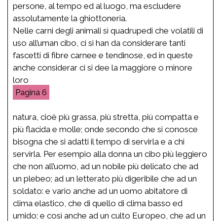
persone, al tempo ed al luogo, ma escludere
assolutamente la ghiottoneria.
Nelle carni degli animali sì quadrupedi che volatili di
uso all’uman cibo, ci si han da considerare tanti
fascetti di fibre carnee e tendinose, ed in queste
anche considerar ci si dee la maggiore o minore
loro
6
natura, cioè più grassa, più stretta, più compatta e
più flacida e molle; onde secondo che si conosce
bisogna che si adatti il tempo di servirla e a chi
servirla. Per esempio alla donna un cibo più leggiero
che non all’uomo, ad un nobile più delicato che ad
un plebeo; ad un letterato più digeribile che ad un
soldato: e vario anche ad un uomo abitatore di
clima elastico, che di quello di clima basso ed
umido; e così anche ad un culto Europeo, che ad un