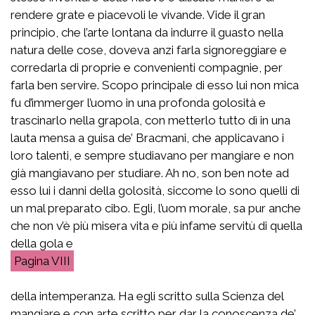
rendere grate e piacevoli le vivande. Vide il gran
principio, che l’arte lontana da indurre il guasto nella
natura delle cose, doveva anzi farla signoreggiare e
corredarla di proprie e convenienti compagnie, per
farla ben servire. Scopo principale di esso lui non mica
fu d’immerger l’uomo in una profonda golosità e
trascinarlo nella grapola, con metterlo tutto dì in una
lauta mensa a guisa de’ Bracmani, che applicavano i
loro talenti, e sempre studiavano per mangiare e non
già mangiavano per studiare. Ah no, son ben note ad
esso lui i danni della golosità, siccome lo sono quelli di
un mal preparato cibo. Egli, l’uom morale, sa pur anche
che non v’è più misera vita e più infame servitù di quella
della gola e
VIII
della intemperanza. Ha egli scritto sulla Scienza del
mangiare e con arte scritto per dar la conoscenza de’