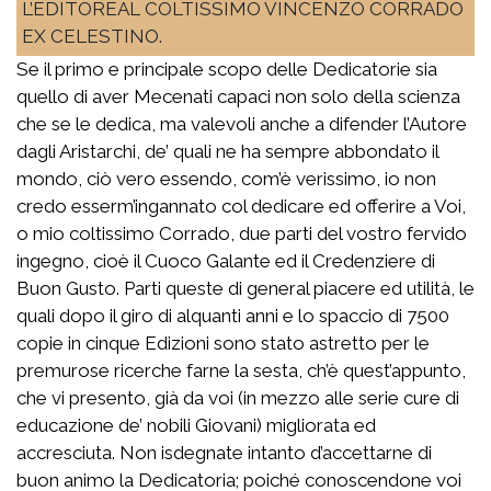
L’EDITOREAL COLTISSIMO VINCENZO CORRADO
EX CELESTINO.
Se il primo e principale scopo delle Dedicatorie sia
quello di aver Mecenati capaci non solo della scienza
che se le dedica, ma valevoli anche a difender l’Autore
dagli Aristarchi, de’ quali ne ha sempre abbondato il
mondo, ciò vero essendo, com’è verissimo, io non
credo esserm’ingannato col dedicare ed offerire a Voi,
o mio coltissimo Corrado, due parti del vostro fervido
ingegno, cioè il Cuoco Galante ed il Credenziere di
Buon Gusto. Parti queste di general piacere ed utilità, le
quali dopo il giro di alquanti anni e lo spaccio di 7500
copie in cinque Edizioni sono stato astretto per le
premurose ricerche farne la sesta, ch’è quest’appunto,
che vi presento, già da voi (in mezzo alle serie cure di
educazione de’ nobili Giovani) migliorata ed
accresciuta. Non isdegnate intanto d’accettarne di
buon animo la Dedicatoria; poiché conoscendone voi