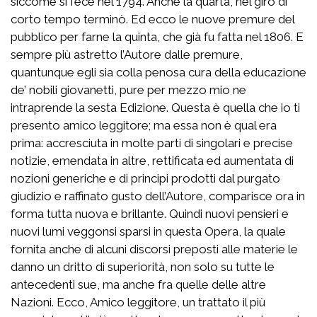
siccome si fece nel 1794. Anche la quarta, nel giro di
corto tempo terminò. Ed ecco le nuove premure del
pubblico per farne la quinta, che già fu fatta nel 1806. E
sempre più astretto l’Autore dalle premure,
quantunque egli sia colla penosa cura della educazione
de’ nobili giovanetti, pure per mezzo mio ne
intraprende la sesta Edizione. Questa è quella che io ti
presento amico leggitore; ma essa non è qual era
prima: accresciuta in molte parti di singolari e precise
notizie, emendata in altre, rettificata ed aumentata di
nozioni generiche e di principi prodotti dal purgato
giudizio e raffinato gusto dell’Autore, comparisce ora in
forma tutta nuova e brillante. Quindi nuovi pensieri e
nuovi lumi veggonsi sparsi in questa Opera, la quale
fornita anche di alcuni discorsi preposti alle materie le
danno un dritto di superiorità, non solo su tutte le
antecedenti sue, ma anche fra quelle delle altre
Nazioni. Ecco, Amico leggitore, un trattato il più