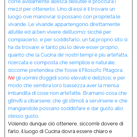
corre avidamente all’esca dell’utile e proccura i
mezzi per ottenerlo. Uno di essi è il trovare un
luogo ove manovrar si possano con proprietà le
vivande. Le vivande appartengono direttamente
all’utile ed al ben vivere dell’uomo; sicché per
compiacerlo, e per soddisfarlo, un tal proprio sito si
ha da trovare; e tanto più lo deve esser proprio,
quanto che la Cucina de’ nostri tempi è più artefatta,
ricercata e
composta
che semplice e naturale,
siccome pretendea che fosse il Filosofo Pitagora.
Né
gli uomini d’oggidì sono elevati e deliziosi, e per
modo che sembra loro bassezza aver la mensa
imbandita di cose non artefatte. Bramano cosa che
gl’inviti a cibarsene; che gli stimoli a servirsene e che
mangiandole possano soddisfare e dar gusto allo
stesso gusto.
Volendo dunque ciò ottenere, siccom’è dovere di
farlo, il luogo di Cucina dovrà essere chiaro e