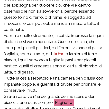
che abbisogna per cuocere ciò, che vi è dentro
osservisi che non sia sovverchia, perché essendo
questo forno di ferro, o di rame, è soggetto ad
infuocarsi, e così potrebbe mandar in malora tutto il
contenuto.
Forma è quello stromento, in cui sta impressa la figura
di ciò, che si vuol improntare. Quelle di cucina, che
sono per i piccoli pasticci, e differenti vivande di pasta
fogliata, sono di rame, e di
latta
, o lamiera di ferro
bianco, i quali servono a tagliar la pasta per piccoli
pasticci; quelli di credenza sono di carta, di piombo, di
latta, o di gesso.
Frutteria ossia serbatoio è una camera ben chiusa con
impanate doppie, e guernita di tavole per ordinare, e
conservare i frutti.
Gira-arrosto ve n’ha dei grandi, dei mezzani, e dei
piccoli, sono quasi sempre
14
proporzionati all’ordinario delle case. Quando si vuol