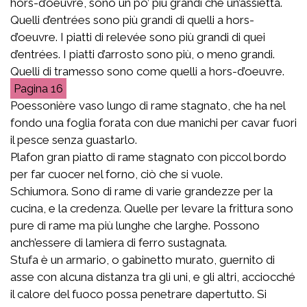
hors-d’oeuvre, sono un po’ più grandi che un’assietta.
Quelli d’entrées sono più grandi di quelli a hors-
d’oeuvre. I piatti di relevée sono più grandi di quei
d’entrées. I piatti d’arrosto sono più, o meno grandi.
Quelli di tramesso sono come quelli a hors-d’oeuvre.
16
Poessonière vaso lungo di rame stagnato, che ha nel
fondo una foglia forata con due manichi per cavar fuori
il pesce senza guastarlo.
Plafon gran piatto di rame stagnato con piccol bordo
per far cuocer nel forno, ciò che si vuole.
Schiumora. Sono di rame di varie grandezze per la
cucina, e la credenza. Quelle per levare la frittura sono
pure di rame ma più lunghe che larghe. Possono
anch’essere di lamiera di ferro sustagnata.
Stufa è un armario, o gabinetto murato, guernito di
asse con alcuna distanza tra gli uni, e gli altri, acciocché
il calore del fuoco possa penetrare dapertutto. Si