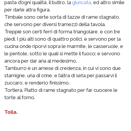
pasta d’ogni qualità, il butiro, la
giuncata
, ed altro simile
per darle altra figura.
Timbale sono certe sorta di tazze di rame stagnato,
che servono per diversi tramezzi della tavola.
Treppié son certi ferri di forma triangolare, e con tre
piedi. I più alti sono di quattro polici, e servono per la
cucina onde riporvi sopra le marmite, le casseruole, e
le pentole, sotto le quali si mette il fuoco; e servono
ancora per dar aria al medesimo.
Tamburro è un arnese di credenza, in cui vi sono due
stamigne, una di crine, e l’altra di seta per passarvi il
zuccaro, e renderlo finissimo.
Tortiera. Piatto di rame stagnato per far cuocere le
torte al forno.
Tolla.