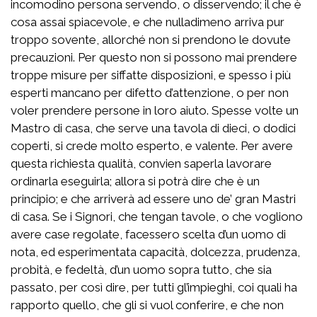
incomodino persona servendo, o disservendo; il che è
cosa assai spiacevole, e che nulladimeno arriva pur
troppo sovente, allorché non si prendono le dovute
precauzioni. Per questo non si possono mai prendere
troppe misure per siffatte disposizioni, e spesso i più
esperti mancano per difetto d’attenzione, o per non
voler prendere persone in loro aiuto. Spesse volte un
Mastro di casa, che serve una tavola di dieci, o dodici
coperti, si crede molto esperto, e valente. Per avere
questa richiesta qualità, convien saperla lavorare
ordinarla eseguirla; allora si potrà dire che è un
principio; e che arriverà ad essere uno de’ gran Mastri
di casa. Se i Signori, che tengan tavole, o che vogliono
avere case regolate, facessero scelta d’un uomo di
nota, ed esperimentata capacità, dolcezza, prudenza,
probità, e fedeltà, d’un uomo sopra tutto, che sia
passato, per così dire, per tutti gl’impieghi, coi quali ha
rapporto quello, che gli si vuol conferire, e che non