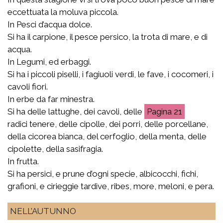
eccettuata la moluva piccola.
In Pesci d’acqua dolce.
Si ha il carpione, il pesce persico, la trota di mare, e di
acqua.
In Legumi, ed erbaggi.
Si ha i piccoli piselli, i fagiuoli verdi, le fave, i cocomeri, i
cavoli fiori.
In erbe da far minestra.
Si ha delle lattughe, dei cavoli, delle
21
radici tenere, delle cipolle, dei porri, delle porcellane,
della cicorea bianca, del cerfoglio, della menta, delle
cipolette, della sasifragia.
In frutta.
Si ha persici, e prune d’ogni specie, albicocchi, fichi,
grafioni, e cirieggie tardive, ribes, more, meloni, e pera.
NELL’AUTUNNO