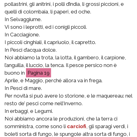
pollastrini, gli anitrini, i polli d’india, li grossi piccioni, e
quelli di colombaia, li paperi, ed oche.
In Selvaggiume.
Vi sono i leprotti, ed i conigli piccoli.
In Cacciagione.
I piccoli cinghiali, il capriuolo, il capretto.
In Pesci d’acqua dolce.
Noi abbiamo la trota, la lotta, il gambero, il carpione,
l’anguilla, il luccio, la tenca. Il pesce persico non è
buono in
19
Aprile, e Maggio, perché allora va in frega.
In Pesci di mare.
Per novità si può avere lo storione, e le maquereau: nel
resto de’ pesci come nell’Inverno.
In erbaggi, e Legumi.
Noi abbiamo ancora le produzioni, che la terra ci
somministra, come sono li
carciofi
, gli sparagi verdi, i
boleti sorta di fungo, le spungole altra sorta di fungo, i