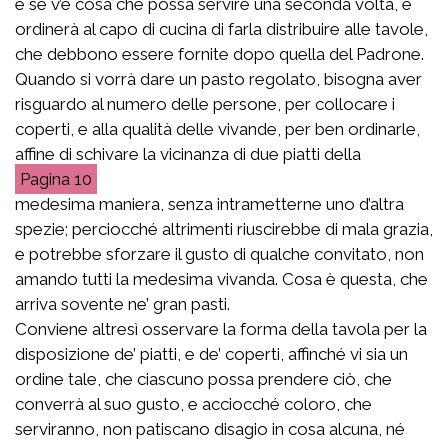
e se v’è cosa che possa servire una seconda volta, e
ordinerà al capo di cucina di farla distribuire alle tavole,
che debbono essere fornite dopo quella del Padrone.
Quando si vorrà dare un pasto regolato, bisogna aver
risguardo al numero delle persone, per collocare i
coperti, e alla qualità delle vivande, per ben ordinarle,
affine di schivare la vicinanza di due piatti della
10
medesima maniera, senza intrametterne uno d’altra
spezie; perciocché altrimenti riuscirebbe di mala grazia,
e potrebbe sforzare il gusto di qualche convitato, non
amando tutti la medesima vivanda. Cosa è questa, che
arriva sovente ne’ gran pasti.
Conviene altresì osservare la forma della tavola per la
disposizione de’ piatti, e de’ coperti, affinché vi sia un
ordine tale, che ciascuno possa prendere ciò, che
converrà al suo gusto, e acciocché coloro, che
serviranno, non patiscano disagio in cosa alcuna, né