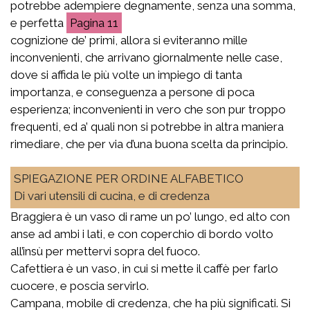
potrebbe adempiere degnamente, senza una somma,
e perfetta
11
cognizione de’ primi, allora si eviteranno mille
inconvenienti, che arrivano giornalmente nelle case,
dove si affida le più volte un impiego di tanta
importanza, e conseguenza a persone di poca
esperienza; inconvenienti in vero che son pur troppo
frequenti, ed a’ quali non si potrebbe in altra maniera
rimediare, che per via d’una buona scelta da principio.
SPIEGAZIONE PER ORDINE ALFABETICO
Di vari utensili di cucina, e di credenza
Braggiera è un vaso di rame un po’ lungo, ed alto con
anse ad ambi i lati, e con coperchio di bordo volto
all’insù per mettervi sopra del fuoco.
Cafettiera è un vaso, in cui si mette il caffè per farlo
cuocere, e poscia servirlo.
Campana, mobile di credenza, che ha più significati. Si