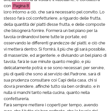
con
8
loro intorno a ciò, che sarà necessario pel convito. Lo
stesso farà col confetturiere, a riguardo delle frutta,
della quantità de’ piatti d’esse frutta, e delle composte
che bisognerà fornire. Formerà un bel piano per la
tavola ordinandovi bene tutte le portate, ed
osservando le differenti grandezze de’ piatti, e ciò che
vi metterà dentro. Si fornirà, il più che gli sarà possibile,
di masserizie, ed argenterie, e divisando un bel piano di
tavola, farà le sue minute quanto meglio, e più
delicatamente potrà; e se sono necessari, per servire,
più di quelli che sono al servizio del Padrone, sarà di
sua prudenza consultare coi Capi della casa, chi si
dovrà prendere, affinché tutto sia ben ordinato, e in
nulla si manchi tanto nella cucina, quanto nella
confettureria.
Farà sempre mettere i coperti per tempo, avendo
cura, che il tutto sia ben ordinato, che la tavola del