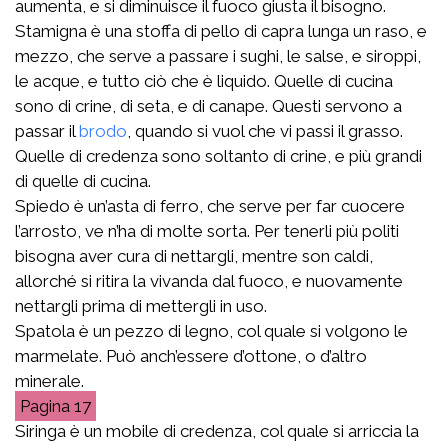
aumenta, e si diminuisce il fuoco giusta il bisogno.
Stamigna è una stoffa di pello di capra lunga un raso, e
mezzo, che serve a passare i sughi, le salse, e siroppi,
le acque, e tutto ciò che è liquido. Quelle di cucina
sono di crine, di seta, e di canape. Questi servono a
passar il
brodo
, quando si vuol che vi passi il grasso.
Quelle di credenza sono soltanto di crine, e più grandi
di quelle di cucina.
Spiedo è un’asta di ferro, che serve per far cuocere
l’arrosto, ve n’ha di molte sorta. Per tenerli più politi
bisogna aver cura di nettargli, mentre son caldi,
allorché si ritira la vivanda dal fuoco, e nuovamente
nettargli prima di mettergli in uso.
Spatola è un pezzo di legno, col quale si volgono le
marmelate. Può anch’essere d’ottone, o d’altro
minerale.
17
Siringa è un mobile di credenza, col quale si arriccia la