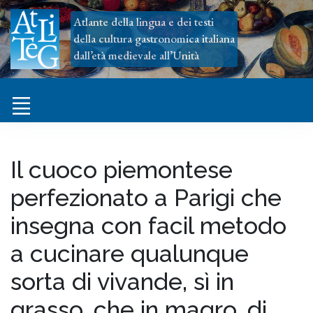
Atlante della lingua e dei testi
della cultura gastronomica italiana
dall’età medievale all’Unità
Il cuoco piemontese
perfezionato a Parigi che
insegna con facil metodo
a cucinare qualunque
sorta di vivande, sì in
grasso, che in magro, di