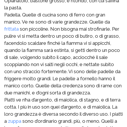
Opianatoio, bastone grosso, e ritondo, con cui s’affina
la pasta.
Padella. Quelle di cucina sono di ferro con gran
manico. Ve ne sono di varie grandezze. Quelle da
frittata
son piccoline. Non bisogna mai strofinarle. Per
pulire vi si metta dentro un poco di butiro, o di grasso,
facendolo scaldare finché la fiamma vi si appicchi,
quando la fiamma sarà estinta, si getti dentro un poco
di sale, volgendo subito il capo, acciocché il sale
scoppiando non vi salti negli occhi, e nettate subito
con uno straccio fortemente. Vi sono delle padelle da
friggere molto grandi. Le padelle a fornello hanno il
manico corto. Quelle della credenza sono di rame con
due manichi, e d’ogni sorta di grandezza.
Piatti ve n’ha d’argento, di maiolica, di stagno, e di terra
cotta. I più in uso son quei d’argento, e di maiolica. La
loro grandezza è diversa secondo il diverso uso. I piatti
a
zuppa
sono d’ordinario grandi, più, o meno. Quelli a