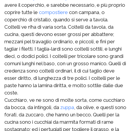
avere il coperchio, e sarebbe necessario, e più proprio
coprire tutte le
compostiere
con campana, o
coperchio di cristallo, quando si serve a tavola.
Coltelli ve n’ha di varia sorta. Coltelli da tavola, da
cucina, questi devono esser grossi per abbattere;
mezzani pel travaglio ordinario, e piccoli, e fini per
tagliar i filetti. I taglia-lardi sono coltelli sottili, e lunghi
dieci, o dodici polici. I coltelli per tricolare sono grandi
comuni lunghi nel baso, con un grosso manico. Quelli di
credenza sono coltelli ordinari, il di cui taglio deve
esser diritto, di lunghezza di tre polici. I coltelli per le
paste hanno la lamina diritta, e molto sottile dalle due
coste.
Cucchiaro, ve ne sono di molte sorta, come cucchiaro
da bocca, da intingoli, da
zuppa
, da olive, e questi sono
forati, da zuccaro, che hanno un becco. Quelli per la
cucina sono i cucchiai da marmita formati di rame
sostagnato; ed i pertugiati per togliere il grasso, e la