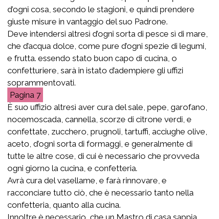
d’ogni cosa, secondo le stagioni, e quindi prendere
giuste misure in vantaggio del suo Padrone.
Deve intendersi altresì d’ogni sorta di pesce sì di mare,
che d’acqua dolce, come pure d’ogni spezie di legumi,
e frutta. essendo stato buon capo di cucina, o
confetturiere, sarà in istato d’adempiere gli uffizi
soprammentovati.
7
È suo uffizio altresì aver cura del sale, pepe, garofano,
nocemoscada, cannella, scorze di citrone verdi, e
confettate, zucchero, prugnoli, tartuffi, acciughe olive,
aceto, d’ogni sorta di formaggi, e generalmente di
tutte le altre cose, di cui è necessario che provveda
ogni giorno la cucina, e confetteria.
Avrà cura del vasellame, e farà rinnovare, e
racconciare tutto ciò, che è necessario tanto nella
confetteria, quanto alla cucina.
Innoltre è necessario, che un Mastro di casa sappia