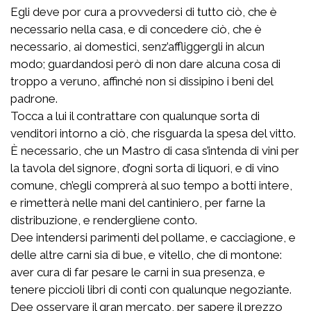
Egli deve por cura a provvedersi di tutto ciò, che è
necessario nella casa, e di concedere ciò, che è
necessario, ai domestici, senz’affliggergli in alcun
modo; guardandosi però di non dare alcuna cosa di
troppo a veruno, affinché non si dissipino i beni del
padrone.
Tocca a lui il contrattare con qualunque sorta di
venditori intorno a ciò, che risguarda la spesa del vitto.
È necessario, che un Mastro di casa s’intenda di vini per
la tavola del signore, d’ogni sorta di liquori, e di vino
comune, ch’egli comprerà al suo tempo a botti intere,
e rimetterà nelle mani del cantiniero, per farne la
distribuzione, e rendergliene conto.
Dee intendersi parimenti del pollame, e cacciagione, e
delle altre carni sia di bue, e vitello, che di montone:
aver cura di far pesare le carni in sua presenza, e
tenere piccioli libri di conti con qualunque negoziante.
Dee osservare il gran mercato, per sapere il prezzo