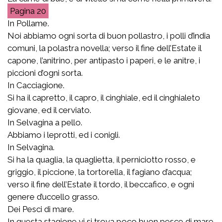
20
In Pollame.
Noi abbiamo ogni sorta di buon pollastro, i polli d’india
comuni, la polastra novella; verso il fine dell’Estate il
capone, l’anitrino, per antipasto i paperi, e le anitre, i
piccioni d’ogni sorta.
In Cacciagione.
Si ha il capretto, il capro, il cinghiale, ed il cinghialeto
giovane, ed il cerviato.
In Selvagina a pello.
Abbiamo i leprotti, ed i conigli.
In Selvagina.
Si ha la quaglia, la quaglietta, il perniciotto rosso, e
griggio, il piccione, la tortorella, il fagiano d’acqua;
verso il fine dell’Estate il tordo, il beccafico, e ogni
genere d’uccello grasso.
Dei Pesci di mare.
In questa stagione vi si trova poco buon pesce di mare