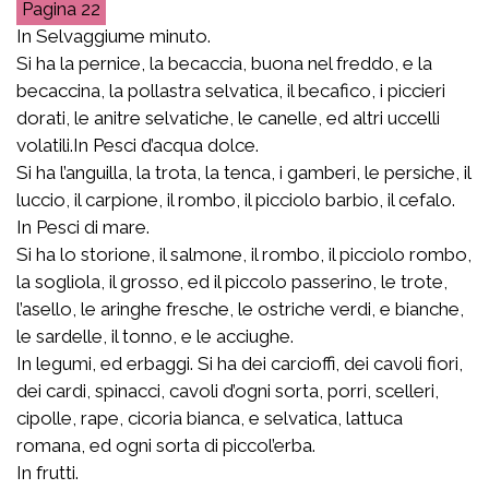
22
In Selvaggiume minuto.
Si ha la pernice, la becaccia, buona nel freddo, e la
becaccina, la pollastra selvatica, il becafico, i piccieri
dorati, le anitre selvatiche, le canelle, ed altri uccelli
volatili.In Pesci d’acqua dolce.
Si ha l’anguilla, la trota, la tenca, i gamberi, le persiche, il
luccio, il carpione, il rombo, il picciolo barbio, il cefalo.
In Pesci di mare.
Si ha lo storione, il salmone, il rombo, il picciolo rombo,
la sogliola, il grosso, ed il piccolo passerino, le trote,
l’asello, le aringhe fresche, le ostriche verdi, e bianche,
le sardelle, il tonno, e le acciughe.
In legumi, ed erbaggi. Si ha dei carcioffi, dei cavoli fiori,
dei cardi, spinacci, cavoli d’ogni sorta, porri, scelleri,
cipolle, rape, cicoria bianca, e selvatica, lattuca
romana, ed ogni sorta di piccol’erba.
In frutti.