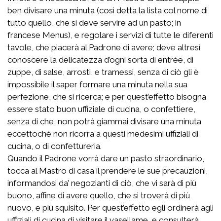
ben divisare una minuta (così detta la lista col nome di
tutto quello, che si deve servire ad un pasto; in
francese Menus), e regolare i servizi di tutte le diferenti
tavole, che piacerà al Padrone di avere; deve altresì
conoscere la delicatezza d’ogni sorta di entrée, di
zuppe, di salse, arrosti, e tramessi, senza di ciò gli è
impossibile il saper formare una minuta nella sua
perfezione, che si ricerca; e per quest’effetto bisogna
essere stato buon uffiziale di cucina, o confettiere,
senza di che, non potrà giammai divisare una minuta
eccettoché non ricorra a questi medesimi uffiziali di
cucina, o di confettureria.
Quando il Padrone vorrà dare un pasto straordinario,
tocca al Mastro di casa il prendere le sue precauzioni,
informandosi da’ negozianti di ciò, che vi sarà di più
buono, affine di avere quello, che si troverà di più
nuovo, e più squisito. Per quest’effetto egli ordinerà agli
uffiziali di cucina di visitare il vasellame, e consulterà