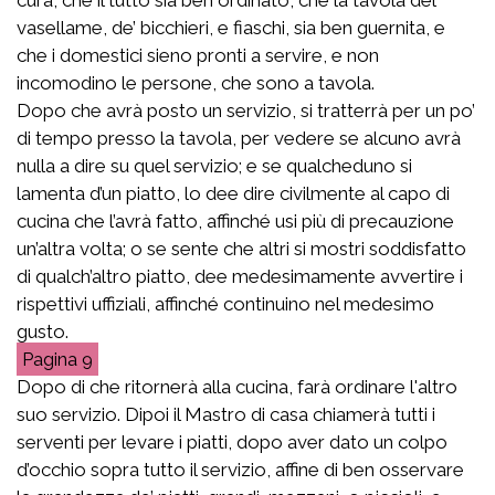
vasellame, de’ bicchieri, e fiaschi, sia ben guernita, e
che i domestici sieno pronti a servire, e non
incomodino le persone, che sono a tavola.
Dopo che avrà posto un servizio, si tratterrà per un po’
di tempo presso la tavola, per vedere se alcuno avrà
nulla a dire su quel servizio; e se qualcheduno si
lamenta d’un piatto, lo dee dire civilmente al capo di
cucina che l’avrà fatto, affinché usi più di precauzione
un’altra volta; o se sente che altri si mostri soddisfatto
di qualch’altro piatto, dee medesimamente avvertire i
rispettivi uffiziali, affinché continuino nel medesimo
gusto.
9
Dopo di che ritornerà alla cucina, farà ordinare l'altro
suo servizio. Dipoi il Mastro di casa chiamerà tutti i
serventi per levare i piatti, dopo aver dato un colpo
d’occhio sopra tutto il servizio, affine di ben osservare