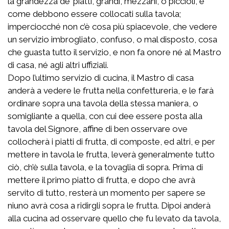
la grandezza de’ piatti, grandi, mezzani, o piccioli, e
come debbono essere collocati sulla tavola;
imperciocché non c’è cosa più spiacevole, che vedere
un servizio imbrogliato, confuso, o mal disposto, cosa
che guasta tutto il servizio, e non fa onore né al Mastro
di casa, né agli altri uffiziali.
Dopo l’ultimo servizio di cucina, il Mastro di casa
anderà a vedere le frutta nella confettureria, e le farà
ordinare sopra una tavola della stessa maniera, o
somigliante a quella, con cui dee essere posta alla
tavola del Signore, affine di ben osservare ove
collocherà i piatti di frutta, di composte, ed altri, e per
mettere in tavola le frutta, leverà generalmente tutto
ciò, ch’è sulla tavola, e la tovaglia di sopra. Prima di
mettere il primo piatto di frutta, e dopo che avrà
servito di tutto, resterà un momento per sapere se
niuno avrà cosa a ridirgli sopra le frutta. Dipoi anderà
alla cucina ad osservare quello che fu levato da tavola,