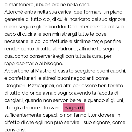
o mantenere, il buon ordine nella casa.
Allorché entra nella sua carica, dee formarsi un piano
generale di tutto ciò, di cui è incaricato dal suo signore,
e dee seguire gli ordini di lui. Dee intendersela col suo
capo di cucina, e somministrargli tutte le cose
necessarie; e col confetturiere similmente; e per fine
render conto di tutto al Padrone, affinché lo segni; il
qual conto conserverà egli con tutta la cura, per
rappresentarlo al bisogno.
Appartiene al Mastro di casa lo scegliere buoni cuochi,
e confetturieri, e altresì buoni negozianti come
Droghieri, Pizzicagnoli, ed altri per essere ben fornito
di tutto ciò onde avrà bisogno; avendo la facoltà di
cangiarli, quando non servon bene, e quando sì gli uni,
che gli altri non si trovano
6
sufficientemente capaci, o non fanno il lor dovere; in
difetto di che egli non può servire il suo signore, come
conviensi.