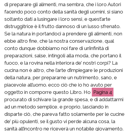
di preparare gli alimenti, ma sembra, che i loro Autori
facendo poco conto della sanità degli uomini, si siano
soltanto dati a lusingare i loro sensi, e quest’arte
distruggitrice è il frutto dannoso di un lusso sfrenato.
Se la natura in portandoci a prendere gli alimenti, non
ebbe altro fine, che la nostra conservazione, qual
conto dunque dobbiamo noi fare di un’infinità di
preparazioni, salse, intingoli alla moda, che portano il
fuoco, e la rovina nella interiora de’ nostri corpi? La
cucina non è altro, che l’arte d’impiegare le produzioni
della natura, per prepararne un nutrimento, sano, e
piacevole all’uomo. ecco ciò che io ho avuto per
oggetto in comporre questo Libro. Ho
4
procurato di schivare la grande spesa, e di addattarmi
ad un metodo semplice, e proprio, lasciando in
disparte ciò, che pareva fatto solamente per le cucine
de’ più opulenti, se il gusto vi perde alcuna cosa, la
sanità all’incontro ne riceverà un notabile giovamento.