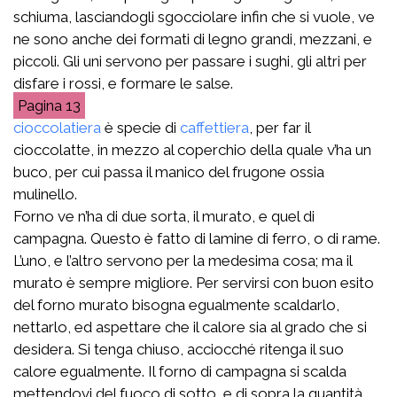
schiuma, lasciandogli sgocciolare infin che si vuole, ve
ne sono anche dei formati di legno grandi, mezzani, e
piccoli. Gli uni servono per passare i sughi, gli altri per
disfare i rossi, e formare le salse.
13
cioccolatiera
è specie di
caffettiera
, per far il
cioccolatte, in mezzo al coperchio della quale v’ha un
buco, per cui passa il manico del frugone ossia
mulinello.
Forno ve n’ha di due sorta, il murato, e quel di
campagna. Questo è fatto di lamine di ferro, o di rame.
L’uno, e l’altro servono per la medesima cosa; ma il
murato è sempre migliore. Per servirsi con buon esito
del forno murato bisogna egualmente scaldarlo,
nettarlo, ed aspettare che il calore sia al grado che si
desidera. Si tenga chiuso, acciocché ritenga il suo
calore egualmente. Il forno di campagna si scalda
mettendovi del fuoco di sotto, e di sopra la quantità