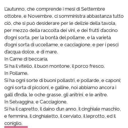
L’autunno, che comprende i mesi di Settembre
ottobre, e Novembre, ci somministra abbastanza tutto
ciò, che si può desiderare per le delizie della tavola,
per mezzo della raccolta dei vini, e dei frutti d’accino
d’ogni sorta, per la bontà del pollame, e la varietà
d’ogni sorta di uccellame, e cacciagione, e per i pesci
d’acqua dolce, e di mare.
In Carne di beccaria.
Si ha il vitello, il buon montone, il porco fresco.
In Pollame.
Si ha ogni sorte di buoni pollastri, e pollarde, e caponi;
ogni sorta di piccioni, e galline, noi abbiamo ancora i
galli d’india, le oche grasse, gli anitrini, e le anitre.
In Selvaggina, e Cacciagione.
Si ha il capretto, il daino d’un anno, il cinghiale maschio,
e femmina, il cinghialetto, il cerviato, il leprotto, ed il
coniglio.