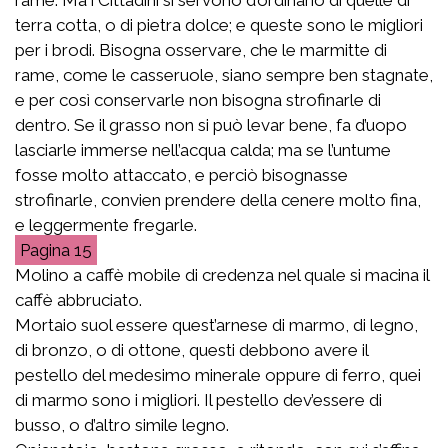
terra cotta, o di pietra dolce; e queste sono le migliori
per i brodi. Bisogna osservare, che le marmitte di
rame, come le casseruole, siano sempre ben stagnate,
e per così conservarle non bisogna strofinarle di
dentro. Se il grasso non si può levar bene, fa d’uopo
lasciarle immerse nell’acqua calda; ma se l’untume
fosse molto attaccato, e perciò bisognasse
strofinarle, convien prendere della cenere molto fina,
e leggermente fregarle.
15
Molino a caffè mobile di credenza nel quale si macina il
caffè abbruciato.
Mortaio suol essere quest’arnese di marmo, di legno,
di bronzo, o di ottone, questi debbono avere il
pestello del medesimo minerale oppure di ferro, quei
di marmo sono i migliori. Il pestello dev’essere di
busso, o d’altro simile legno.