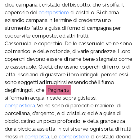
dice campana il cristallo del biscotto, che si soffia; il
coperchio del
compostiere
di cristallo. Si chiama
eziandio campana in termine di credenza uno
stromento fatto a guisa di forno di campagna per
cuocervi le composte, ed altri frutti.
Casseruola, e coperchio. Delle casseruole ve ne sono
col manico, e delle rotonde, di varie grandezze. I loro
coperchi devono essere di rame bene stagnato come
le casseruole. Quelli, che usano coperchi di ferro, o di
latta, rischiano di guastare i loro intingoli, perché essi
sono soggetti ad irruginirsi essendoché il fumo
degl’intingoli, che
12
si forma in acqua, ricade sopra gl’istessi.
compostiera
. Ve ne sono di parecchie maniere, di
porcellana, d’argento, e di cristallo; ed è a guisa di
picciol catino un poco profondo, e della grandezza
d’una picciola assietta, in cui si serve ogni sorta di frutti
messi in
composta
. Le
compostiere
di cristallo deono