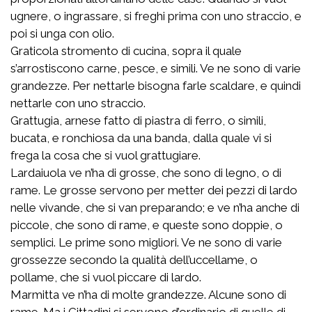
ugnere, o ingrassare, si freghi prima con uno straccio, e
poi si unga con olio.
Graticola stromento di cucina, sopra il quale
s’arrostiscono carne, pesce, e simili. Ve ne sono di varie
grandezze. Per nettarle bisogna farle scaldare, e quindi
nettarle con uno straccio.
Grattugia, arnese fatto di piastra di ferro, o simili,
bucata, e ronchiosa da una banda, dalla quale vi si
frega la cosa che si vuol grattugiare.
Lardaiuola ve n’ha di grosse, che sono di legno, o di
rame. Le grosse servono per metter dei pezzi di lardo
nelle vivande, che si van preparando; e ve n’ha anche di
piccole, che sono di rame, e queste sono doppie, o
semplici. Le prime sono migliori. Ve ne sono di varie
grossezze secondo la qualità dell’uccellame, o
pollame, che si vuol piccare di lardo.
Marmitta ve n’ha di molte grandezze. Alcune sono di
rame. Ma i Cittadini si servono d’ordinario di quelle di