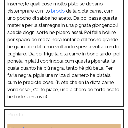
inseme; le quali cose molto piste se debano
distemprare cum lo
brodo
de la dicta carne, cum
uno pocho di sabba ho aceto. Da poi passa questa
materia per la stamegna in una pignata giongendoli
specie d’ogni sorte he pipero assai. Poi falla bollire
per spacio de meza hora lontano dal focho grande
he guardate dal fumo voltando spessa volta cum lo
cughiaro. Da poi frige la dita carne in bono lardo, poi
ponela in piatti coprindola cum questa piperata, la
quale quanto hè più negra, tanto hè più bella. Per
farla negra, piglia una milza di carnero he pistala
cum le predicte cose. (Nota che en la dicta carne
vorìa esser, s’el te piace, uno bichero de forte aceto
he forte zenzovo).