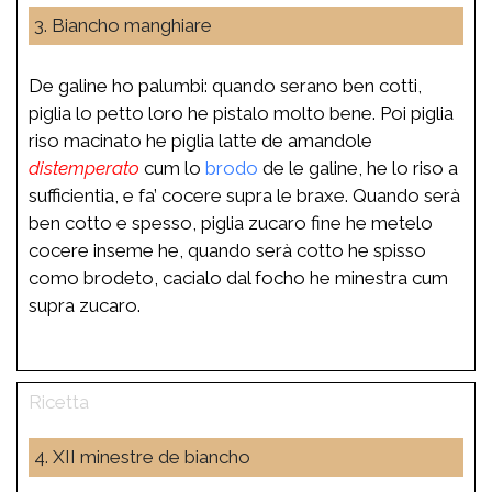
3. Biancho manghiare
De galine ho palumbi: quando serano ben cotti,
piglia lo petto loro he pistalo molto bene. Poi piglia
riso macinato he piglia latte de amandole
distemperato
cum lo
brodo
de le galine, he lo riso a
sufficientia, e fa’ cocere supra le braxe. Quando serà
ben cotto e spesso, piglia zucaro fine he metelo
cocere inseme he, quando serà cotto he spisso
como brodeto, cacialo dal focho he minestra cum
supra zucaro.
4. XII minestre de biancho