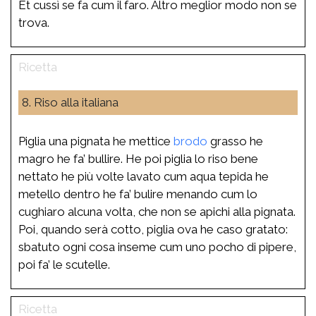
Et cussì se fa cum il faro. Altro meglior modo non se
trova.
8. Riso alla italiana
Piglia una pignata he mettice
brodo
grasso he
magro he fa’ bullire. He poi piglia lo riso bene
nettato he più volte lavato cum aqua tepida he
metello dentro he fa’ bulire menando cum lo
cughiaro alcuna volta, che non se apichi alla pignata.
Poi, quando serà cotto, piglia ova he caso gratato:
sbatuto ogni cosa inseme cum uno pocho di pipere,
poi fa’ le scutelle.