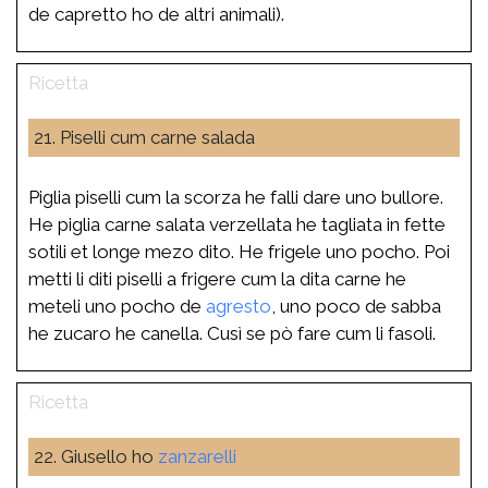
de capretto ho de altri animali).
21. Piselli cum carne salada
Piglia piselli cum la scorza he falli dare uno bullore.
He piglia carne salata verzellata he tagliata in fette
sotili et longe mezo dito. He frigele uno pocho. Poi
metti li diti piselli a frigere cum la dita carne he
meteli uno pocho de
agresto
, uno poco de sabba
he zucaro he canella. Cusì se pò fare cum li fasoli.
22. Giusello ho
zanzarelli