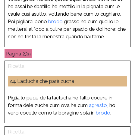
he assai he sbatillo he mettilo in la pignata cum le
caule cusì asutto, voltando bene cum lo cughiaro.
Poi pigliarai bono
brodo
grasso he cum quello le
metterai al foco a bulire per spacio de doi hore; che
non hè trista la menestra quando hai fame.
239
24. Lactucha che parà zucha
Piglia lo pede de la lactucha he fallo cocere in
forma dele zuche cum ova he cum
agresto
, ho
vero cocelle como la boragine sola in
brodo
.