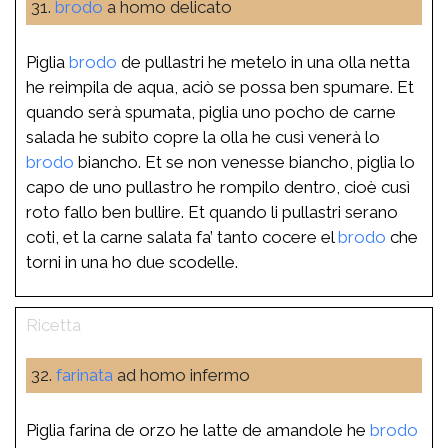
31.
brodo
a homo delicato
Piglia
brodo
de pullastri he metelo in una olla netta
he reimpila de aqua, aciò se possa ben spumare. Et
quando serà spumata, piglia uno pocho de carne
salada he subito copre la olla he cusì venerà lo
brodo
biancho. Et se non venesse biancho, piglia lo
capo de uno pullastro he rompilo dentro, cioè cusì
roto fallo ben bullire. Et quando li pullastri serano
coti, et la carne salata fa’ tanto cocere el
brodo
che
torni in una ho due scodelle.
32.
farinata
ad homo infermo
Piglia farina de orzo he latte de amandole he
brodo