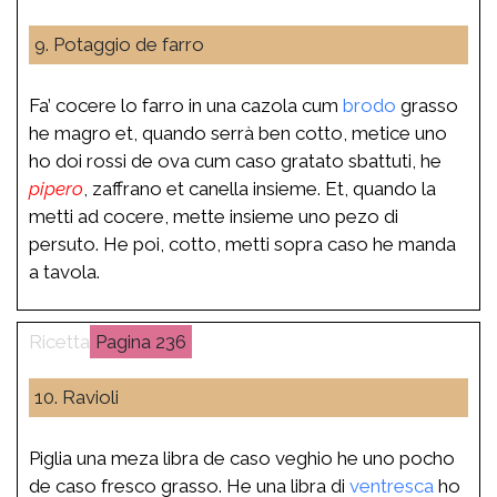
9. Potaggio de farro
Fa’ cocere lo farro in una cazola cum
brodo
grasso
he magro et, quando serrà ben cotto, metice uno
ho doi rossi de ova cum caso gratato sbattuti, he
pipero
, zaffrano et canella insieme. Et, quando la
metti ad cocere, mette insieme uno pezo di
persuto. He poi, cotto, metti sopra caso he manda
a tavola.
236
10. Ravioli
Piglia una meza libra de caso veghio he uno pocho
de caso fresco grasso. He una libra di
ventresca
ho