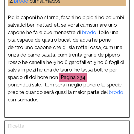
2.
brodo
cumsumados
Piglia caponi ho starne, fasani ho pipioni ho columbi
salvatici ben nettadi et, se vorai cumsumare uno
capone he fare due menestre di
brodo
, tolle una
pila capace de quatro bucali de aqua he pone
dentro uno capone che gli sia rotta l’ossa, cum una
onza de carne salata, cum trenta grane de pipero
rosso he canella he 5 ho 6 garofali et 5 ho 6 fogli di
salvia in pezi he una de lauro, he lassa bollire per
spacio di doi hore non
234
ponendoli sale. Item serà meglio ponere le specie
predite quando serà quasi la maior parte del
brodo
cumsumados.