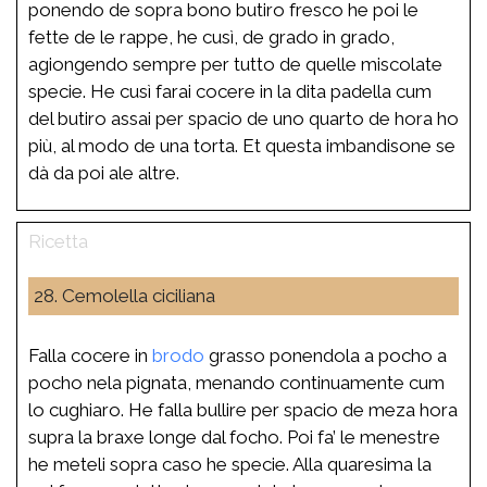
ponendo de sopra bono butiro fresco he poi le
fette de le rappe, he cusì, de grado in grado,
agiongendo sempre per tutto de quelle miscolate
specie. He cusì farai cocere in la dita padella cum
del butiro assai per spacio de uno quarto de hora ho
più, al modo de una torta. Et questa imbandisone se
dà da poi ale altre.
28. Cemolella ciciliana
Falla cocere in
brodo
grasso ponendola a pocho a
pocho nela pignata, menando continuamente cum
lo cughiaro. He falla bullire per spacio de meza hora
supra la braxe longe dal focho. Poi fa’ le menestre
he meteli sopra caso he specie. Alla quaresima la