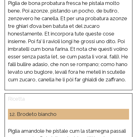
Piglia de bona probatura fresca he pistala molto
bene. Poi azonze, pistando un pocho, de butiro,
zenzevero he canella. Et per una probatura azonze
tre ghiari d’ova ben batuta et del zucaro
honestamente. Et incorpora tute queste cose
insieme. Poi fa’ li ravioli longi he grossi uno dito. Poi
imbratelli cum bona farina. Et nota che questi volino
esser senza pasta (et, se cum pasta li vorai, falli). He
falli bullire adasio, che non se rompano; como hano
levato uno buglore, levali fora he meteli in scutelle
cum zucaro, canella he li pòi far ghialdi de zaffrano.
12. Brodeto biancho
Piglia amandole he pistale cum la stamegna passali