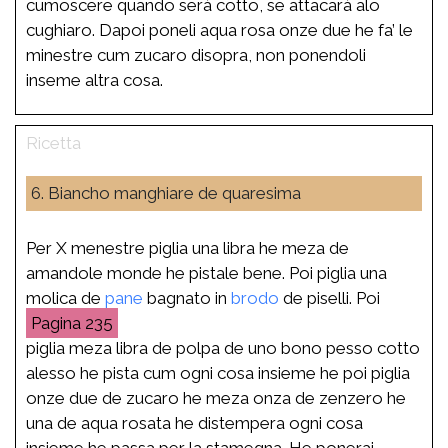
cumoscere quando serà cotto, se attacarà alo
cughiaro. Dapoi poneli aqua rosa onze due he fa’ le
minestre cum zucaro disopra, non ponendoli
inseme altra cosa.
6. Biancho manghiare de quaresima
Per X menestre piglia una libra he meza de
amandole monde he pistale bene. Poi piglia una
molica de
pane
bagnato in
brodo
de piselli. Poi
235
piglia meza libra de polpa de uno bono pesso cotto
alesso he pista cum ogni cosa insieme he poi piglia
onze due de zucaro he meza onza de zenzero he
una de aqua rosata he distempera ogni cosa
insieme he passa per la stamegna. He ponerai