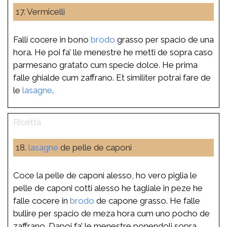
17. Vermicelli
Falli cocere in bono
brodo
grasso per spacio de una
hora. He poi fa’ lle menestre he metti de sopra caso
parmesano gratato cum specie dolce. He prima
falle ghialde cum zaffrano. Et similiter potrai fare de
le
lasagne
.
18.
lasagne
de pelle de caponi
Coce la pelle de caponi alesso, ho vero piglia le
pelle de caponi cotti alesso he tagliale in peze he
falle cocere in
brodo
de capone grasso. He falle
bullire per spacio de meza hora cum uno pocho de
zaffrano. Dapoi fa’ le menestre ponendoli sopra