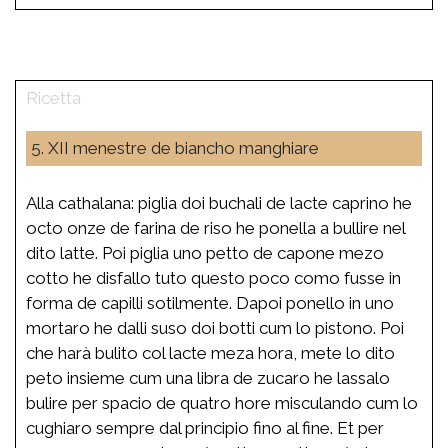
5. XII menestre de biancho manghiare
Alla cathalana: piglia doi buchali de lacte caprino he
octo onze de farina de riso he ponella a bullire nel
dito latte. Poi piglia uno petto de capone mezo
cotto he disfallo tuto questo poco como fusse in
forma de capilli sotilmente. Dapoi ponello in uno
mortaro he dalli suso doi botti cum lo pistono. Poi
che harà bulito col lacte meza hora, mete lo dito
peto insieme cum una libra de zucaro he lassalo
bulire per spacio de quatro hore misculando cum lo
cughiaro sempre dal principio fino al fine. Et per