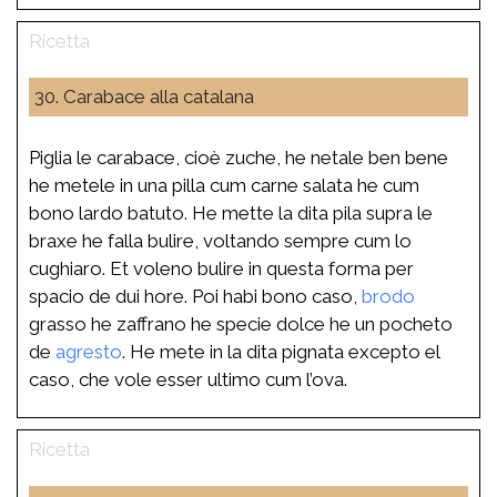
30. Carabace alla catalana
Piglia le carabace, cioè zuche, he netale ben bene
he metele in una pilla cum carne salata he cum
bono lardo batuto. He mette la dita pila supra le
braxe he falla bulire, voltando sempre cum lo
cughiaro. Et voleno bulire in questa forma per
spacio de dui hore. Poi habi bono caso,
brodo
grasso he zaffrano he specie dolce he un pocheto
de
agresto
. He mete in la dita pignata excepto el
caso, che vole esser ultimo cum l’ova.