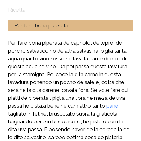
1. Per fare bona piperata
Per fare bona piperata de capriolo, de lepre, de
porcho salvatico ho de altra salvasina, piglia tanta
aqua quanto vino rosso he lava la carne dentro di
questa aqua he vino. Da poi passa questa lavatura
per la stamigna. Poi coce la dita carne in questa
lavadura ponendo un pocho de sale e, cotta che
serà ne la dita carene, cavala fora. Se vole fare dui
piatti de piperata , piglia una libra he meza de uva
passa he pistala bene he cum altro tanto
pane
tagliato in fetine, bruscolato supra la graticola,
bagnando bene in bono aceto, he pistalo cum la
dita uva passa. E posendo haver de la coradella de
le dite salvasine, sarebe optima cosa de pistarla