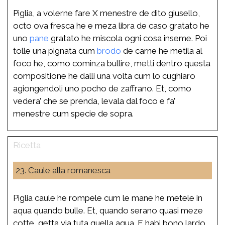
Piglia, a volerne fare X menestre de dito giusello,
octo ova fresca he e meza libra de caso gratato he
uno
pane
gratato he miscola ogni cosa inseme. Poi
tolle una pignata cum
brodo
de carne he metila al
foco he, como cominza bullire, metti dentro questa
compositione he dalli una volta cum lo cughiaro
agiongendoli uno pocho de zaffrano. Et, como
vedera’ che se prenda, levala dal foco e fa’
menestre cum specie de sopra.
23. Caule alla romanesca
Piglia caule he rompele cum le mane he metele in
aqua quando bulle. Et, quando serano quasi meze
cotte, getta via tuta quella aqua. E habi bono lardo