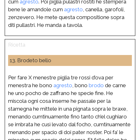
cum
agresto
. Poi piglia pulastri rostiti he stempera
bene le amandole cum
agresto
, canella, garofoli,
zenzevero. He mete questa compositione sopra
diti pullastri. He manda a tavola.
13. Brodeto bello
Per fare X menestre piglia tre rossi d’ova per
menestra he bono
agresto
, bono
brodo
de carne
he uno pocho de zaffrano he specie fine. He
miscola ogni cosa inseme he passale per la
stamegna he mittele in una pignata sopra le braxe,
menando cumtinuamente fino tanto ch’el cughiaro
se imbrata he cusì levato dal focho, cumtinuamente
menando per spacio di doi pater noster. Poi fa’ le
minestre cum specie dolci sopra. Et fallo dolce ho