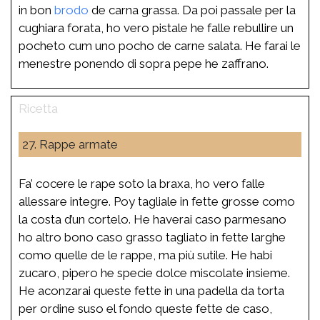
in bon
brodo
de carna grassa. Da poi passale per la
cughiara forata, ho vero pistale he falle rebullire un
pocheto cum uno pocho de carne salata. He farai le
menestre ponendo di sopra pepe he zaffrano.
27. Rappe armate
Fa’ cocere le rape soto la braxa, ho vero falle
allessare integre. Poy tagliale in fette grosse como
la costa d’un cortelo. He haverai caso parmesano
ho altro bono caso grasso tagliato in fette larghe
como quelle de le rappe, ma più sutile. He habi
zucaro, pipero he specie dolce miscolate insieme.
He aconzarai queste fette in una padella da torta
per ordine suso el fondo queste fette de caso,