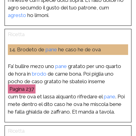
agro secumdo il gusto del tuo patrone, cum
agresto
ho limoni.
14. Brodeto de
pane
he caso he de ova
Fa’ bullire mezo uno
pane
gratato per uno quarto
de hora in
brodo
de carne bona. Poi piglia uno
pocho de caso gratato he sbatelo inseme
237
cum tre ova et lassa alquanto rifredare el
pane
. Poi
mete dentro el dito caso he ova he miscola bene
he falla ghialda de zaffrano. Et manda a tavola.