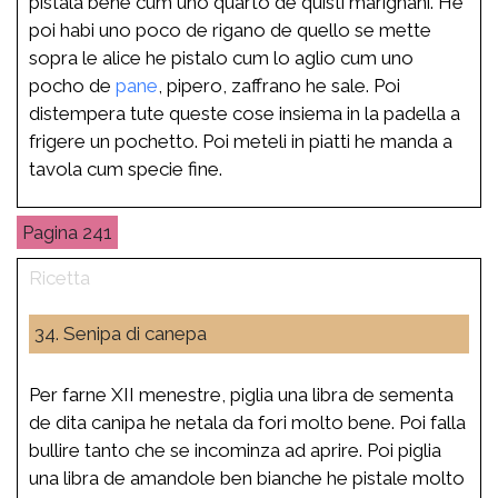
pistala bene cum uno quarto de quisti marignani. He
poi habi uno poco de rigano de quello se mette
sopra le alice he pistalo cum lo aglio cum uno
pocho de
pane
, pipero, zaffrano he sale. Poi
distempera tute queste cose insiema in la padella a
frigere un pochetto. Poi meteli in piatti he manda a
tavola cum specie fine.
241
34. Senipa di canepa
Per farne XII menestre, piglia una libra de sementa
de dita canipa he netala da fori molto bene. Poi falla
bullire tanto che se incominza ad aprire. Poi piglia
una libra de amandole ben bianche he pistale molto