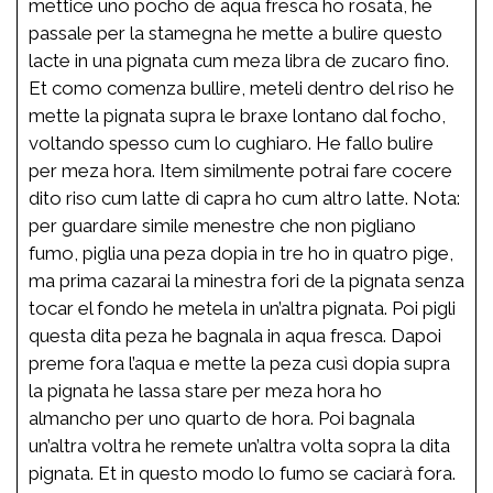
mettice uno pocho de aqua fresca ho rosata, he
passale per la stamegna he mette a bulire questo
lacte in una pignata cum meza libra de zucaro fino.
Et como comenza bullire, meteli dentro del riso he
mette la pignata supra le braxe lontano dal focho,
voltando spesso cum lo cughiaro. He fallo bulire
per meza hora. Item similmente potrai fare cocere
dito riso cum latte di capra ho cum altro latte. Nota:
per guardare simile menestre che non pigliano
fumo, piglia una peza dopia in tre ho in quatro pige,
ma prima cazarai la minestra fori de la pignata senza
tocar el fondo he metela in un’altra pignata. Poi pigli
questa dita peza he bagnala in aqua fresca. Dapoi
preme fora l’aqua e mette la peza cusì dopia supra
la pignata he lassa stare per meza hora ho
almancho per uno quarto de hora. Poi bagnala
un’altra voltra he remete un’altra volta sopra la dita
pignata. Et in questo modo lo fumo se caciarà fora.