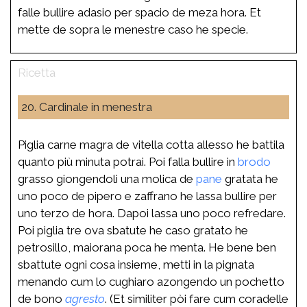
falle bullire adasio per spacio de meza hora. Et
mette de sopra le menestre caso he specie.
20. Cardinale in menestra
Piglia carne magra de vitella cotta allesso he battila
quanto più minuta potrai. Poi falla bullire in
brodo
grasso giongendoli una molica de
pane
gratata he
uno poco de pipero e zaffrano he lassa bullire per
uno terzo de hora. Dapoi lassa uno poco refredare.
Poi piglia tre ova sbatute he caso gratato he
petrosillo, maiorana poca he menta. He bene ben
sbattute ogni cosa insieme, metti in la pignata
menando cum lo cughiaro azongendo un pochetto
de bono
agresto
. (Et similiter pòi fare cum coradelle