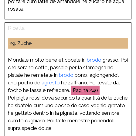
po’ fare cum latte de amandole he zucaro he aqua
rosata.
29. Zuche
Mondale molto bene et cocele in
brodo
grasso. Poi
che serano cotte, passale per la stamegna ho
pistale he remetele in
brodo
bono, agiongendoli
uno pocho de
agresto
he zaffrano. Poi levale dal
focho he lassale refredare.
240
Poi piglia rossi d’ova secundo la quantità de le zuche
he sbatele cum uno pocho de caso veghio gratato
he gettalo dentro in la pignata, voltando sempre
cum lo cughiaro. Poi fa’ le menestre ponendoli
supra specie dolce.