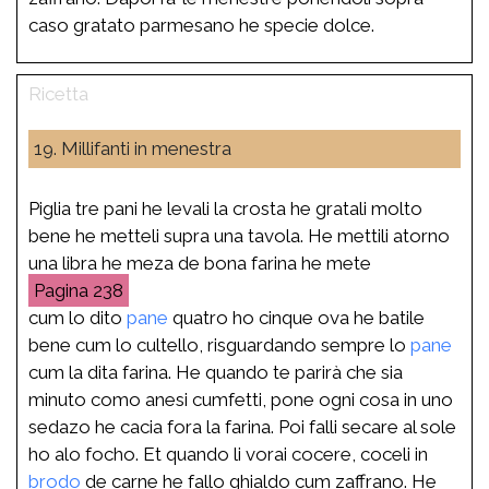
caso gratato parmesano he specie dolce.
19. Millifanti in menestra
Piglia tre pani he levali la crosta he gratali molto
bene he metteli supra una tavola. He mettili atorno
una libra he meza de bona farina he mete
238
cum lo dito
pane
quatro ho cinque ova he batile
bene cum lo cultello, risguardando sempre lo
pane
cum la dita farina. He quando te parirà che sia
minuto como anesi cumfetti, pone ogni cosa in uno
sedazo he cacia fora la farina. Poi falli secare al sole
ho alo focho. Et quando li vorai cocere, coceli in
brodo
de carne he fallo ghialdo cum zaffrano. He