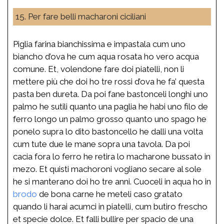
15. Per fare belli macharoni ciciliani
Piglia farina bianchissima e impastala cum uno
biancho d’ova he cum aqua rosata ho vero acqua
comune. Et, volendone fare doi piatelli, non li
mettere più che doi ho tre rossi d’ova he fa’ questa
pasta ben dureta. Da poi fane bastonceli longhi uno
palmo he sutili quanto una paglia he habi uno filo de
ferro longo un palmo grosso quanto uno spago he
ponelo supra lo dito bastoncello he dalli una volta
cum tute due le mane sopra una tavola. Da poi
cacia fora lo ferro he retira lo macharone bussato in
mezo. Et quisti machoroni vogliano secare al sole
he si manterano doi ho tre anni. Cuoceli in aqua ho in
brodo
de bona carne he meteli caso gratato
quando li harai acumci in piatelli, cum butiro frescho
et specie dolce. Et falli bullire per spacio de una