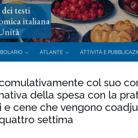
dei testi
omica italiana
’Unità
BOLARIO
ATLANTE
ATTIVITÀ E PUBBLICAZI
 comulativamente col suo cor
ativa della spesa con la prat
i e cene che vengono coadjuv
 quattro settima