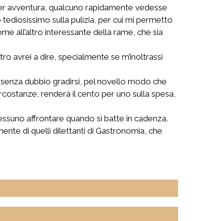
per avventura, qualcuno rapidamente vedesse
ediosissimo sulla pulizia, per cui mi permetto
me all’altro interessante della rame, che sia
ro avrei a dire, specialmente se m’inoltrassi
rà senza dubbio gradirsi, pel novello modo che
ircostanze, renderà il cento per uno sulla spesa,
essuno affrontare quando si batte in cadenza.
nte di quelli dilettanti di Gastronomia, che