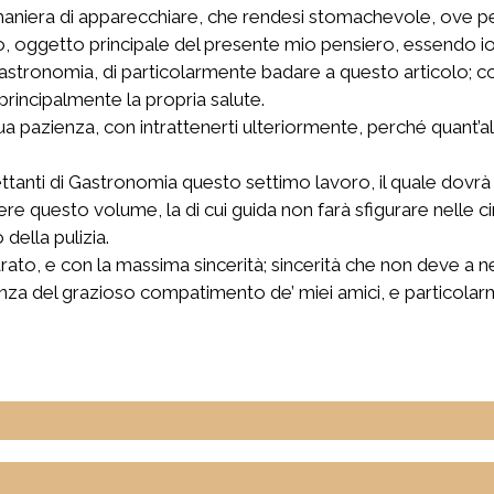
 maniera di apparecchiare, che rendesi stomachevole, ove 
oggetto principale del presente mio pensiero, essendo io t
 Gastronomia, di particolarmente badare a questo articolo; co
rincipalmente la propria salute.
a pazienza, con intrattenerti ulteriormente, perché quant’alt
lettanti di Gastronomia questo settimo lavoro, il quale dov
nere questo volume, la di cui guida non farà sfigurare nelle c
ella pulizia.
ato, e con la massima sincerità; sincerità che non deve a n
nza del grazioso compatimento de’ miei amici, e particolarme