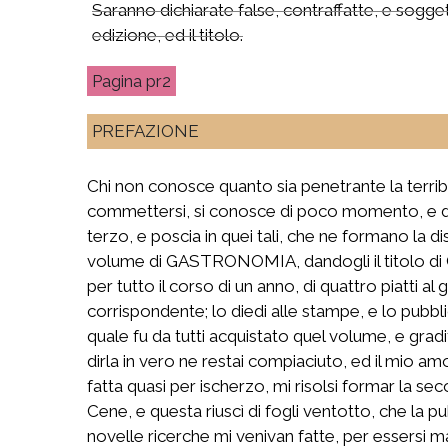
Saranno dichiarate false, contraffatte, e sogget
edizione, ed il titolo.
pr2
PREFAZIONE
Chi non conosce quanto sia penetrante la terrib
commettersi, si conosce di poco momento, e di v
terzo, e poscia in quei tali, che ne formano la
volume di GASTRONOMIA, dandogli il titolo di 
per tutto il corso di un anno, di quattro piatti
corrispondente; lo diedi alle stampe, e lo pubbl
quale fu da tutti acquistato quel volume, e grad
dirla in vero ne restai compiaciuto, ed il mio am
fatta quasi per ischerzo, mi risolsi formar la se
Cene, e questa riuscì di fogli ventotto, che la p
novelle ricerche mi venivan fatte, per essersi