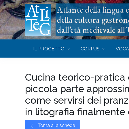
Atlante della lingua e 
della cultura gastron
dall’età medievale all
IL PROGETTO
CORPUS
VOCA
Cucina teorico-pratica
piccola parte approssim
come servirsi dei pranz
in litografia finalmente
Torna alla scheda