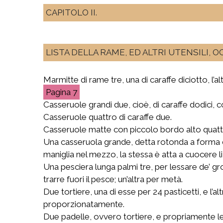
CAPITOLO II.
LISTA DELLA RAME, ED ALTRI UTENSILI, 
Marmitte di rame tre, una di caraffe diciotto, l’altr
7
Casseruole grandi due, cioè, di caraffe dodici, c
Casseruole quattro di caraffe due.
Casseruole matte con piccolo bordo alto quatt
Una casseruola grande, detta rotonda a forma di
maniglia nel mezzo, la stessa è atta a cuocere li 
Una pesciera lunga palmi tre, per lessare de’ gro
trarre fuori il pesce; un’altra per metà.
Due tortiere, una di esse per 24 pasticetti, e l’al
proporzionatamente.
Due padelle, ovvero tortiere, e propriamente le c