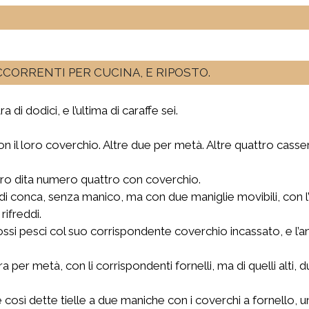
OCCORRENTI PER CUCINA, E RIPOSTO.
a di dodici, e l’ultima di caraffe sei.
on il loro coverchio. Altre due per metà. Altre quattro casser
ro dita numero quattro con coverchio.
 conca, senza manico, ma con due maniglie movibili, con l’
rifreddi.
ssi pesci col suo corrispondente coverchio incassato, e l’ani
tra per metà, con li corrispondenti fornelli, ma di quelli alti
osì dette tielle a due maniche con i coverchi a fornello, una