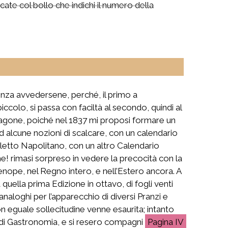
ate col bollo che indichi il numero della
enza avvedersene, perché, il primo a
colo, si passa con faciltà al secondo, quindi al
aragone, poiché nel 1837 mi proposi formare un
lcune nozioni di scalcare, con un calendario
ialetto Napolitano, con un altro Calendario
e! rimasi sorpreso in vedere la precocità con la
enope, nel Regno intero, e nell’Estero ancora. A
quella prima Edizione in ottavo, di fogli venti
analoghi per l’apparecchio di diversi Pranzi e
on eguale sollecitudine venne esaurita; intanto
 di Gastronomia, e si resero compagni
IV