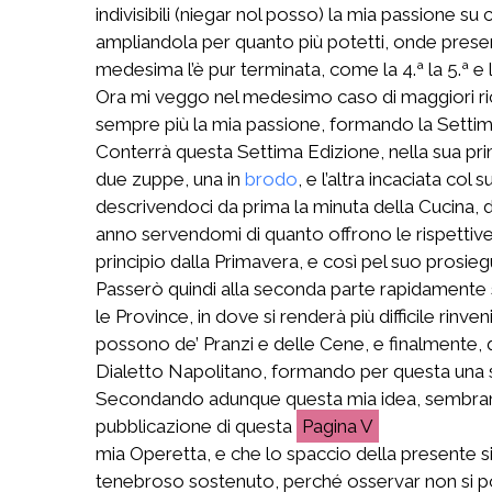
indivisibili (niegar nol posso) la mia passione 
ampliandola per quanto più potetti, onde presenta
medesima l’è pur terminata, come la 4.ª la 5.ª e l
Ora mi veggo nel medesimo caso di maggiori rich
sempre più la mia passione, formando la Settim
Conterrà questa Settima Edizione, nella sua prim
due zuppe, una in
brodo
, e l’altra incaciata col
descrivendoci da prima la minuta della Cucina, d
anno servendomi di quanto offrono le rispettive S
principio dalla Primavera, e così pel suo prosieg
Passerò quindi alla seconda parte rapidamente 
le Province, in dove si renderà più difficile r
possono de’ Pranzi e delle Cene, e finalmente,
Dialetto Napolitano, formando per questa una 
Secondando adunque questa mia idea, sembrami m
pubblicazione di questa
V
mia Operetta, e che lo spaccio della presente si
tenebroso sostenuto, perché osservar non si potess