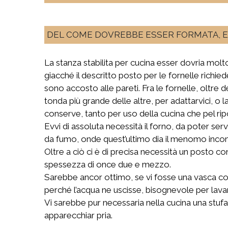
DEL COME DOVREBBE ESSER FORMATA, E 
La stanza stabilita per cucina esser dovria molto
giacché il descritto posto per le fornelle richie
sono accosto alle pareti. Fra le fornelle, oltre
tonda più grande delle altre, per adattarvici, o 
conserve, tanto per uso della cucina che pel rip
Evvi di assoluta necessità il forno, da poter se
da fumo, onde quest’ultimo dia il menomo inc
Oltre a ciò ci è di precisa necessità un posto co
spessezza di once due e mezzo.
Sarebbe ancor ottimo, se vi fosse una vasca co
perché l’acqua ne uscisse, bisognevole per lavar
Vi sarebbe pur necessaria nella cucina una stufa
apparecchiar pria.