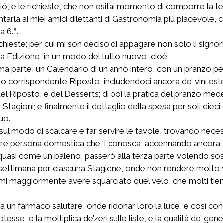
su ciò, e le richieste, che non esitai momento di comporre l
rla ai miei amici dilettanti di Gastronomia più piacevole, co
a 6.ª.
ieste; per cui mi son deciso di appagare non solo li signori
a Edizione, in un modo del tutto nuovo, cioè:
a parte, un Calendario di un anno intero, con un pranzo perio
 suo corrispondente Riposto, includendoci ancora de’ vini esteri
el Riposto, e del Desserts; di poi la pratica del pranzo mede
tagioni; e finalmente il dettaglio della spesa per soli dieci
uo.
sul modo di scalcare e far servire le tavole, trovando nec
invenire persona domestica che ‘I conosca, accennando ancora
 quasi come un baleno, passerò alla terza parte volendo sos
settimana per ciascuna Stagione, onde non rendere molto 
aggiormente avere squarciato quel velo, che molti tiene a
a un farmaco salutare, onde ridonar loro la luce, e così cono
e, e la moltiplica de’zeri sulle liste, e la qualità de’ gener