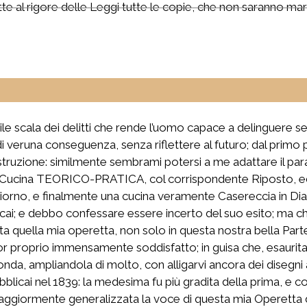
te al rigore delle Leggi tutte le copie, che non saranno marc
ile scala dei delitti che rende l’uomo capace a delinguere s
eruna conseguenza, senza riflettere al futuro; dal primo pic
 distruzione: similmente sembrami potersi a me adattare il p
Cucina TEORICO-PRATICA, col corrispondente Riposto, ed a
 al giorno, e finalmente una cucina veramente Casereccia in D
icai; e debbo confessare essere incerto del suo esito; ma ch
ita quella mia operetta, non solo in questa nostra bella Part
or proprio immensamente soddisfatto; in guisa che, esaurita 
conda, ampliandola di molto, con alligarvi ancora dei disegni 
ubblicai nel 1839: la medesima fu più gradita della prima, e c
 maggiormente generalizzata la voce di questa mia Operetta