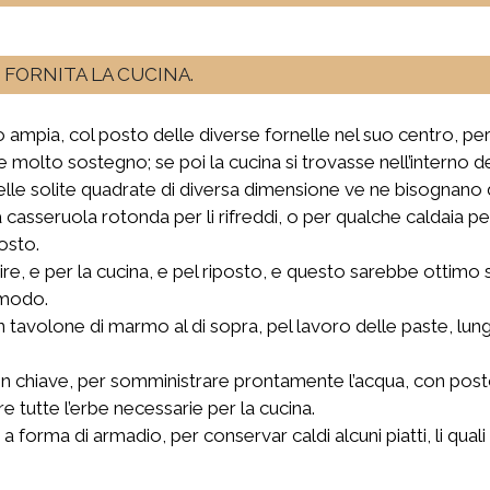
FORNITA LA CUCINA.
 ampia, col posto delle diverse fornelle nel suo centro, però
de molto sostegno; se poi la cucina si trovasse nell’interno 
 delle solite quadrate di diversa dimensione ve ne bisognano 
la casseruola rotonda per li rifreddi, o per qualche caldaia p
osto.
rvire, e per la cucina, e pel riposto, e questo sarebbe otti
omodo.
n tavolone di marmo al di sopra, pel lavoro delle paste, lung
n chiave, per somministrare prontamente l’acqua, con post
e tutte l’erbe necessarie per la cucina.
 a forma di armadio, per conservar caldi alcuni piatti, li q