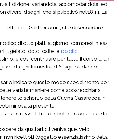
a terza Edizione, variandola, accomodandola, ed
n diversi disegni, che si pubblicò nel 1844. La
 dilettanti di Gastronomia, che di secondare
dico di otto piatti al giorno, compresi in essi
, il gelato, dolci, caffè, e
rosolio
;
simo, e così continuare per tutto il corso di un
 giorni di ogni trimestre di Stagione dando
essario indicare questo modo specialmente per
 delle variate maniere come apparecchiar si
tenere lo scherzo della Cucina Casareccia in
voluminosa la presente.
ncor ravvolti fra le tenebre, cioè pria della
scere da quali artigli veniva quel velo
i non ricettibili (oggetto essenzialissimo della