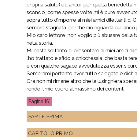
propria salute) ed ancor per quella benedetta
sconcio, come spesse volte mi è pure avvenuto, 
sopra tutto d’imporre ai miei amici dilettanti di
sempre stagnata, perché ciò riguarda pur anco p
Mio caro lettore, non voglio più abusare della tu
nella storia.
Mi basta soltanto di presentare ai miei amici di
l’ho trattato e sfido a chicchessia, che basta te
e con qualche sagace avvedutezza esser sicuro d
Sembrami pertanto aver tutto spiegato e dichiar
Ora non mi rimane altro che la lusinghiera spera
rende il mio cuore al massimo dei contenti.
[6]
PARTE PRIMA
CAPITOLO PRIMO.