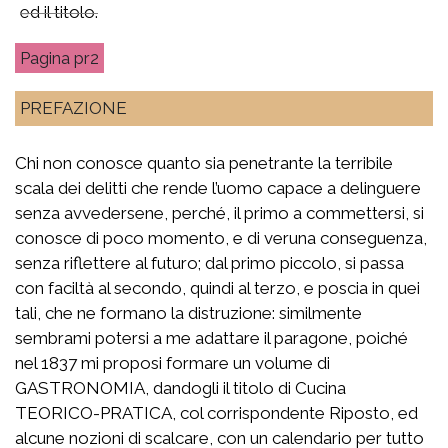
ed il titolo.
pr2
PREFAZIONE
Chi non conosce quanto sia penetrante la terribile
scala dei delitti che rende l’uomo capace a delinguere
senza avvedersene, perché, il primo a commettersi, si
conosce di poco momento, e di veruna conseguenza,
senza riflettere al futuro; dal primo piccolo, si passa
con faciltà al secondo, quindi al terzo, e poscia in quei
tali, che ne formano la distruzione: similmente
sembrami potersi a me adattare il paragone, poiché
nel 1837 mi proposi formare un volume di
GASTRONOMIA, dandogli il titolo di Cucina
TEORICO-PRATICA, col corrispondente Riposto, ed
alcune nozioni di scalcare, con un calendario per tutto