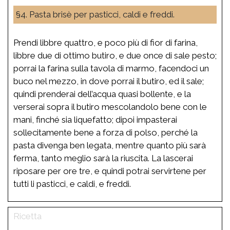
§4. Pasta brisè per pasticci, caldi e freddi.
Prendi libbre quattro, e poco più di fior di farina,
libbre due di ottimo butiro, e due once di sale pesto;
porrai la farina sulla tavola di marmo, facendoci un
buco nel mezzo, in dove porrai il butiro, ed il sale;
quindi prenderai dell’acqua quasi bollente, e la
verserai sopra il butiro mescolandolo bene con le
mani, finché sia liquefatto; dipoi impasterai
sollecitamente bene a forza di polso, perché la
pasta divenga ben legata, mentre quanto più sarà
ferma, tanto meglio sarà la riuscita. La lascerai
riposare per ore tre, e quindi potrai servirtene per
tutti li pasticci, e caldi, e freddi.