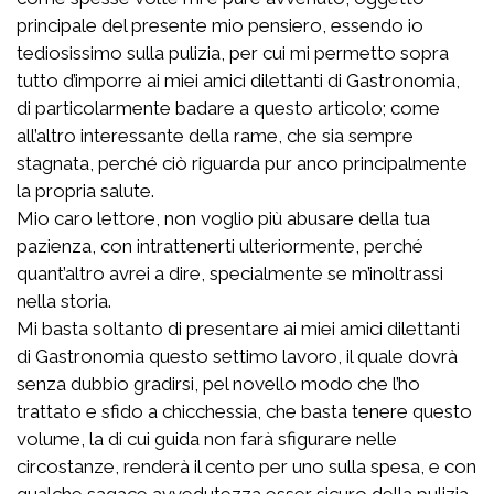
principale del presente mio pensiero, essendo io
tediosissimo sulla pulizia, per cui mi permetto sopra
tutto d’imporre ai miei amici dilettanti di Gastronomia,
di particolarmente badare a questo articolo; come
all’altro interessante della rame, che sia sempre
stagnata, perché ciò riguarda pur anco principalmente
la propria salute.
Mio caro lettore, non voglio più abusare della tua
pazienza, con intrattenerti ulteriormente, perché
quant’altro avrei a dire, specialmente se m’inoltrassi
nella storia.
Mi basta soltanto di presentare ai miei amici dilettanti
di Gastronomia questo settimo lavoro, il quale dovrà
senza dubbio gradirsi, pel novello modo che l’ho
trattato e sfido a chicchessia, che basta tenere questo
volume, la di cui guida non farà sfigurare nelle
circostanze, renderà il cento per uno sulla spesa, e con
qualche sagace avvedutezza esser sicuro della pulizia.