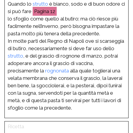
Quando lo
strutto
è bianco, sodo e di buon odore ci
si può fare
12
lo sfoglio come quello al butiro; ma ciò riesce più
facilmente nell’inverno, però bisogna impastare la
pasta molto più tenera della precedente.
In molte parti del Regno di Napoli ove si scarseggia
di butiro, necessariamente si deve far uso dello
strutto
, e del grascio di rognone di manzo, potrai
adoperare ancora il grascio di vaccina,
precisamente la
rognonata
alla quale toglierai una
velata membrana che conserva il grascio, la laverai
ben bene, la sgocciolerai, e la pesterai, dipoi l’unirai
con la sugna, servendoti per la quantità metà e
metà, e di questa pasta ti servirai per tutti i lavori di
sfoglio come la precedente.