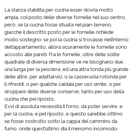
La stanza stabilita per cucina esser dovria molto
ampia, col posto delle diverse fornelle nel suo centro,
però, se la cucina fosse situata nel pian-terreno,
giacché il descritto posto per le fornelle richiede
molto sostegno; se poi la cucina si trovasse nell’interno
dell’appartamento, allora sicuramente le fornelle sono
accosto alle pareti. Fra le fornelle, oltre delle solite
quadrate di diversa dimensione ve ne bisognano due,
una lunga per la pesciera, ed una altra tonda più grande
delle altre, per adattarvici, o la casseruola rotonda per
li rifreddi, o per qualche caldaia per uso simile, o per
siroppare delle diverse conserve, tanto per uso della
cucina che pel riposto.
Evvi di assoluta necessità il forno, da poter servire, e
per la cucina, e pel riposto, e questo sarebbe ottimo
se fosse costrutto sotto la cappa del cammino da
fumo, onde quest’ultimo dia il menomo incomodo.