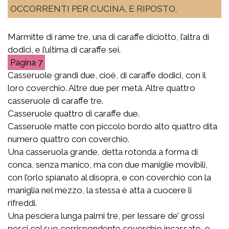
OCCORRENTI PER CUCINA, E RIPOSTO.
Marmitte di rame tre, una di caraffe diciotto, l’altra di
dodici, e l’ultima di caraffe sei.
7
Casseruole grandi due, cioè, di caraffe dodici, con il
loro coverchio. Altre due per metà. Altre quattro
casseruole di caraffe tre.
Casseruole quattro di caraffe due.
Casseruole matte con piccolo bordo alto quattro dita
numero quattro con coverchio.
Una casseruola grande, detta rotonda a forma di
conca, senza manico, ma con due maniglie movibili,
con l’orlo spianato al disopra, e con coverchio con la
maniglia nel mezzo, la stessa è atta a cuocere li
rifreddi.
Una pesciera lunga palmi tre, per lessare de’ grossi
pesci col suo corrispondente coverchio incassato, e