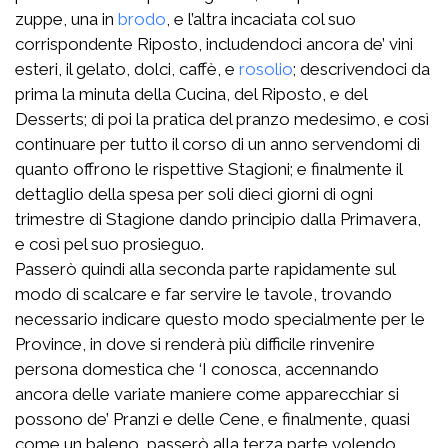
zuppe, una in
brodo
, e l’altra incaciata col suo
corrispondente Riposto, includendoci ancora de’ vini
esteri, il gelato, dolci, caffè, e
rosolio
; descrivendoci da
prima la minuta della Cucina, del Riposto, e del
Desserts; di poi la pratica del pranzo medesimo, e così
continuare per tutto il corso di un anno servendomi di
quanto offrono le rispettive Stagioni; e finalmente il
dettaglio della spesa per soli dieci giorni di ogni
trimestre di Stagione dando principio dalla Primavera,
e così pel suo prosieguo.
Passerò quindi alla seconda parte rapidamente sul
modo di scalcare e far servire le tavole, trovando
necessario indicare questo modo specialmente per le
Province, in dove si renderà più difficile rinvenire
persona domestica che ‘I conosca, accennando
ancora delle variate maniere come apparecchiar si
possono de’ Pranzi e delle Cene, e finalmente, quasi
come un baleno, passerò alla terza parte volendo