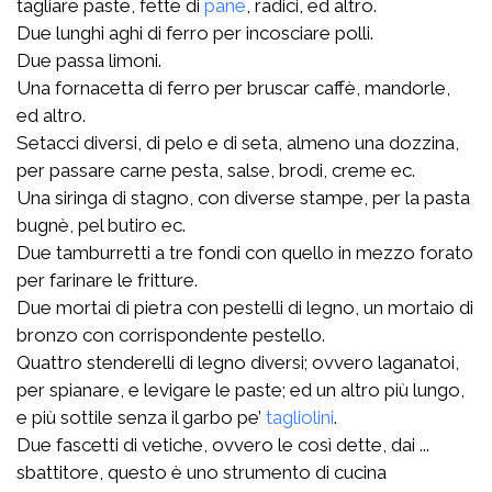
tagliare paste, fette di
pane
, radici, ed altro.
Due lunghi aghi di ferro per incosciare polli.
Due passa limoni.
Una fornacetta di ferro per bruscar caffè, mandorle,
ed altro.
Setacci diversi, di pelo e di seta, almeno una dozzina,
per passare carne pesta, salse, brodi, creme ec.
Una siringa di stagno, con diverse stampe, per la pasta
bugnè, pel butiro ec.
Due tamburretti a tre fondi con quello in mezzo forato
per farinare le fritture.
Due mortai di pietra con pestelli di legno, un mortaio di
bronzo con corrispondente pestello.
Quattro stenderelli di legno diversi; ovvero laganatoi,
per spianare, e levigare le paste; ed un altro più lungo,
e più sottile senza il garbo pe’
tagliolini
.
Due fascetti di vetiche, ovvero le così dette, dai ...
sbattitore, questo è uno strumento di cucina