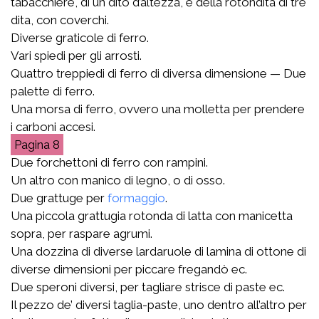
tabacchiere, di un dito d’altezza, e della rotondità di tre
dita, con coverchi.
Diverse graticole di ferro.
Vari spiedi per gli arrosti.
Quattro treppiedi di ferro di diversa dimensione — Due
palette di ferro.
Una morsa di ferro, ovvero una molletta per prendere
i carboni accesi.
8
Due forchettoni di ferro con rampini.
Un altro con manico di legno, o di osso.
Due grattuge per
formaggio
.
Una piccola grattugia rotonda di latta con manicetta
sopra, per raspare agrumi.
Una dozzina di diverse lardaruole di lamina di ottone di
diverse dimensioni per piccare fregandò ec.
Due speroni diversi, per tagliare strisce di paste ec.
Il pezzo de’ diversi taglia-paste, uno dentro all’altro per