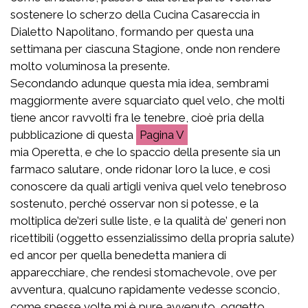
sostenere lo scherzo della Cucina Casareccia in
Dialetto Napolitano, formando per questa una
settimana per ciascuna Stagione, onde non rendere
molto voluminosa la presente.
Secondando adunque questa mia idea, sembrami
maggiormente avere squarciato quel velo, che molti
tiene ancor ravvolti fra le tenebre, cioè pria della
pubblicazione di questa
V
mia Operetta, e che lo spaccio della presente sia un
farmaco salutare, onde ridonar loro la luce, e così
conoscere da quali artigli veniva quel velo tenebroso
sostenuto, perché osservar non si potesse, e la
moltiplica de’zeri sulle liste, e la qualità de’ generi non
ricettibili (oggetto essenzialissimo della propria salute)
ed ancor per quella benedetta maniera di
apparecchiare, che rendesi stomachevole, ove per
avventura, qualcuno rapidamente vedesse sconcio,
come spesse volte mi è pure avvenuto, oggetto