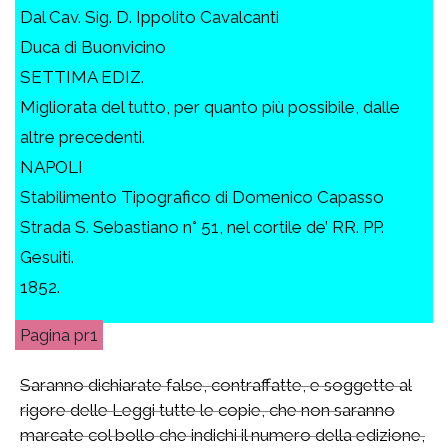
Dal Cav. Sig. D. Ippolito Cavalcanti
Duca di Buonvicino
SETTIMA EDIZ.
Migliorata del tutto, per quanto più possibile, dalle
altre precedenti.
NAPOLI
Stabilimento Tipografico di Domenico Capasso
Strada S. Sebastiano n° 51, nel cortile de’ RR. PP.
Gesuiti.
1852.
pr1
Saranno dichiarate false, contraffatte, e soggette al
rigore delle Leggi tutte le copie, che non saranno
marcate col bollo che indichi il numero della edizione,