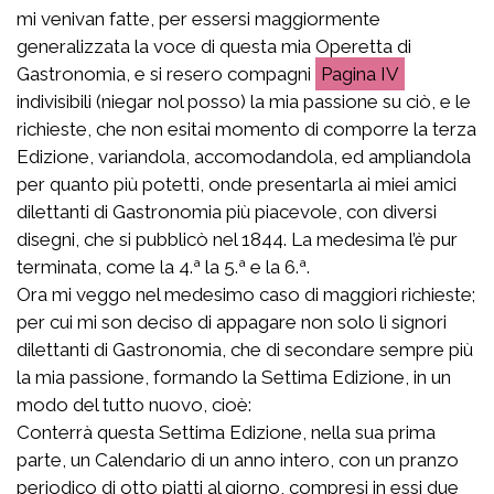
mi venivan fatte, per essersi maggiormente
generalizzata la voce di questa mia Operetta di
Gastronomia, e si resero compagni
IV
indivisibili (niegar nol posso) la mia passione su ciò, e le
richieste, che non esitai momento di comporre la terza
Edizione, variandola, accomodandola, ed ampliandola
per quanto più potetti, onde presentarla ai miei amici
dilettanti di Gastronomia più piacevole, con diversi
disegni, che si pubblicò nel 1844. La medesima l’è pur
terminata, come la 4.ª la 5.ª e la 6.ª.
Ora mi veggo nel medesimo caso di maggiori richieste;
per cui mi son deciso di appagare non solo li signori
dilettanti di Gastronomia, che di secondare sempre più
la mia passione, formando la Settima Edizione, in un
modo del tutto nuovo, cioè:
Conterrà questa Settima Edizione, nella sua prima
parte, un Calendario di un anno intero, con un pranzo
periodico di otto piatti al giorno, compresi in essi due