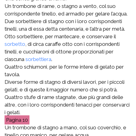
Un trombone di rame, o stagno a vento, col suo
corrispondente tinello, ed armadio per gelare l’acqua.
Due sorbettiere di stagno con i loro corrispondenti
tinelli, una di essa detta centenaria, e l’altra per metà.
Otto sorbettiere, per mantecare, e conservare il
sorbetto
, di circa caraffe otto con i corrispondenti
tinelli, e cucchiaroni di ottone proporzionati per
ciascuna
sorbettiera
.
Quattro schiumoni, per le forme intere di gelato per
tavola.
Diverse forme di stagno di diversi lavori, per i piccoli
gelati, e di queste il maggior numero che si potrà.
Quattro stufe di rame stagnate, due più grandi delle
altre, con i loro corrispondenti tenacci per conservarci
i gelati.
10
Un trombone di stagno a mano, col suo coverchio, e
tinello con manico, per gelare acqua.