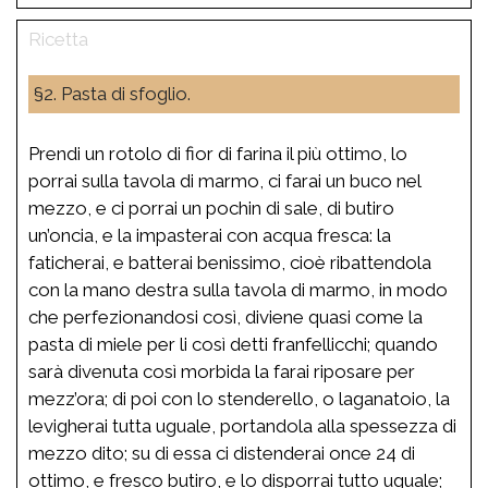
§2. Pasta di sfoglio.
Prendi un rotolo di fior di farina il più ottimo, lo
porrai sulla tavola di marmo, ci farai un buco nel
mezzo, e ci porrai un pochin di sale, di butiro
un’oncia, e la impasterai con acqua fresca: la
faticherai, e batterai benissimo, cioè ribattendola
con la mano destra sulla tavola di marmo, in modo
che perfezionandosi così, diviene quasi come la
pasta di miele per li così detti franfellicchi; quando
sarà divenuta così morbida la farai riposare per
mezz’ora; di poi con lo stenderello, o laganatoio, la
levigherai tutta uguale, portandola alla spessezza di
mezzo dito; su di essa ci distenderai once 24 di
ottimo, e fresco butiro, e lo disporrai tutto uguale;