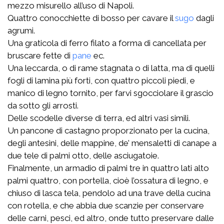
mezzo misurello all’uso di Napoli.
Quattro conocchiette di bosso per cavare il
sugo
dagli
agrumi.
Una graticola di ferro filato a forma di cancellata per
bruscare fette di
pane
ec.
Una leccarda, o di rame stagnata o di latta, ma di quelli
fogli di lamina più forti, con quattro piccoli piedi, e
manico di legno tornito, per farvi sgocciolare il grascio
da sotto gli arrosti.
Delle scodelle diverse di terra, ed altri vasi simili.
Un pancone di castagno proporzionato per la cucina,
degli antesini, delle mappine, de’ mensaletti di canape a
due tele di palmi otto, delle asciugatoie.
Finalmente, un armadio di palmi tre in quattro lati alto
palmi quattro, con portella, cioè l’ossatura di legno, e
chiuso di lasca tela, pendolo ad una trave della cucina
con rotella, e che abbia due scanzie per conservare
delle carni, pesci, ed altro, onde tutto preservare dalle