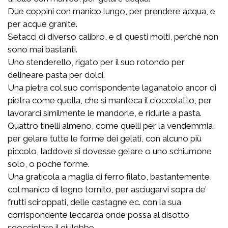
Due coppini con manico lungo, per prendere acqua, e
per acque granite.
Setacci di diverso calibro, e di questi molti, perché non
sono mai bastanti.
Uno stenderello, rigato per il suo rotondo per
delineare pasta per dolci.
Una pietra col suo corrispondente laganatoio ancor di
pietra come quella, che si manteca il cioccolatto, per
lavorarci similmente le mandorle, e ridurle a pasta.
Quattro tinelli almeno, come quelli per la vendemmia,
per gelare tutte le forme dei gelati, con alcuno più
piccolo, laddove si dovesse gelare o uno schiumone
solo, o poche forme.
Una graticola a maglia di ferro filato, bastantemente,
col manico di legno tornito, per asciugarvi sopra de’
frutti sciroppati, delle castagne ec. con la sua
corrispondente leccarda onde possa al disotto
sgocciolare il giulebbe.