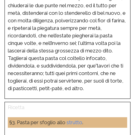
chiuderai le due punte nel mezzo, ed il tutto per
metà, distenderai con lo stenderello di bel nuovo, e
con molta diligenza, polverizzando col fior di farina,
e ripeterai la piegatura sempre per metà,
ricordandoti, che nell’estate piegherai la pasta
cinque volte, e nell’inverno sei; l'ultima volta poi la
lascerai della stessa grossezza di mezzo dito.
Taglierai questa pasta col coltello infocato,
dividendola, e suddividendola, per que’’lavori che ti
necessiteranno; tutti quei primi contorni, che ne
toglierai, di essi potrai servirtene, per suoli di torte,
di pasticcetti, petit-paté, ed altro.
§3. Pasta per sfoglio allo
strutto
.