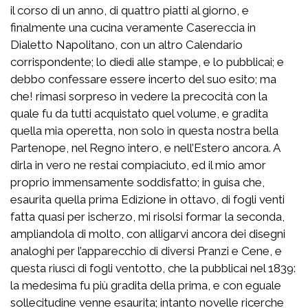
il corso di un anno, di quattro piatti al giorno, e
finalmente una cucina veramente Casereccia in
Dialetto Napolitano, con un altro Calendario
corrispondente; lo diedi alle stampe, e lo pubblicai; e
debbo confessare essere incerto del suo esito; ma
che! rimasi sorpreso in vedere la precocità con la
quale fu da tutti acquistato quel volume, e gradita
quella mia operetta, non solo in questa nostra bella
Partenope, nel Regno intero, e nell’Estero ancora. A
dirla in vero ne restai compiaciuto, ed il mio amor
proprio immensamente soddisfatto; in guisa che,
esaurita quella prima Edizione in ottavo, di fogli venti
fatta quasi per ischerzo, mi risolsi formar la seconda,
ampliandola di molto, con alligarvi ancora dei disegni
analoghi per l’apparecchio di diversi Pranzi e Cene, e
questa riuscì di fogli ventotto, che la pubblicai nel 1839:
la medesima fu più gradita della prima, e con eguale
sollecitudine venne esaurita; intanto novelle ricerche