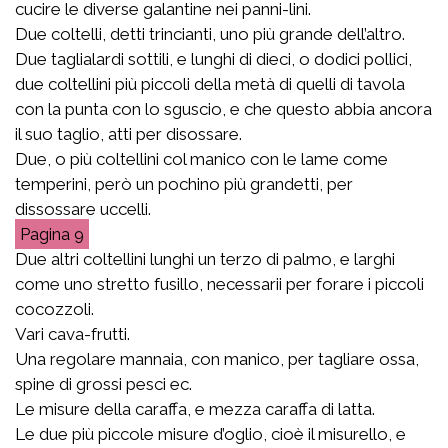
cucire le diverse galantine nei panni-lini.
Due coltelli, detti trincianti, uno più grande dell’altro.
Due taglialardi sottili, e lunghi di dieci, o dodici pollici,
due coltellini più piccoli della metà di quelli di tavola
con la punta con lo sguscio, e che questo abbia ancora
il suo taglio, atti per disossare.
Due, o più coltellini col manico con le lame come
temperini, però un pochino più grandetti, per
dissossare uccelli.
9
Due altri coltellini lunghi un terzo di palmo, e larghi
come uno stretto fusillo, necessarii per forare i piccoli
cocozzoli.
Vari cava-frutti.
Una regolare mannaia, con manico, per tagliare ossa,
spine di grossi pesci ec.
Le misure della caraffa, e mezza caraffa di latta.
Le due più piccole misure d’oglio, cioè il misurello, e