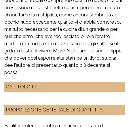
quotidiano, il quale comprende cucina e riposto, taluni
di essi sono nella lista della cucina, perciò ho creduto
di non farne la multiplica; come ancora sembrerà ad
occhio nudo eccedente quanto vi ci abbia compreso,
ma tutto necessario per la cucina di un grande o per
qualche altro, che avendo lasciato or ora l’aratro, il
martello, la forbice, la mezza canna ec. gli saltasse il
grillo in testa di vivere More Nobilium, ed ancor dippiù,
che dovendosi esporre alle stampe un libro, studiar
dee l’autore di presentarlo quanto più decente si
possa.
CAPITOLO III.
PROPORZIONE GENERALE DI QUANTITÀ.
Facilitar volendo a tutti i miei amici dilettanti di