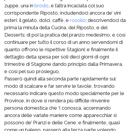
zuppe, una in
brodo
, e l’altra incaciata col suo
corrispondente Riposto, includendoci ancora de’ vini
esteri, il gelato, dolci, caffè, e
rosolio
; descrivendoci da
prima la minuta della Cucina, del Riposto, e del
Desserts; di poi la pratica del pranzo medesimo, e così
continuare per tutto il corso di un anno servendomi di
quanto offrono le rispettive Stagioni; e finalmente il
dettaglio della spesa per soli dieci giorni di ogni
trimestre di Stagione dando principio dalla Primavera,
e così pel suo prosieguo.
Passerò quindi alla seconda parte rapidamente sul
modo di scalcare e far servire le tavole, trovando
necessario indicare questo modo specialmente per le
Province, in dove si renderà più difficile rinvenire
persona domestica che ‘I conosca, accennando
ancora delle variate maniere come apparecchiar si
possono de’ Pranzi e delle Cene, e finalmente, quasi
come un baleno, passerò alla terza parte volendo