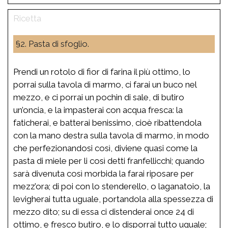
§2. Pasta di sfoglio.
Prendi un rotolo di fior di farina il più ottimo, lo
porrai sulla tavola di marmo, ci farai un buco nel
mezzo, e ci porrai un pochin di sale, di butiro
un’oncia, e la impasterai con acqua fresca: la
faticherai, e batterai benissimo, cioè ribattendola
con la mano destra sulla tavola di marmo, in modo
che perfezionandosi così, diviene quasi come la
pasta di miele per li così detti franfellicchi; quando
sarà divenuta così morbida la farai riposare per
mezz’ora; di poi con lo stenderello, o laganatoio, la
levigherai tutta uguale, portandola alla spessezza di
mezzo dito; su di essa ci distenderai once 24 di
ottimo, e fresco butiro, e lo disporrai tutto uguale;