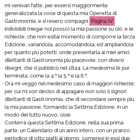
mi venivan fatte, per essersi maggiormente
generalizzata la voce di questa mia Operetta di
Gastronomia, e si resero compagni
IV
indivisibili (niegar nol posso) la mia passione su ciò, e le
richieste, che non esitai momento di comporre la terza
Edizione, variandola, accomodandola, ed ampliandola
per quanto più potetti, onde presentarla ai miei amici
dilettanti di Gastronomia più piacevole, con diversi
disegni, che si pubblicò nel 1844. La medesima l’è pur
terminata, come la 4.ª la 5.ª e la 6.ª.
Ora mi veggo nel medesimo caso di maggiori richieste;
per cui mi son deciso di appagare non solo li signori
dilettanti di Gastronomia, che di secondare sempre più
la mia passione, formando la Settima Edizione, in un
modo del tutto nuovo, cioè:
Conterrà questa Settima Edizione, nella sua prima
parte, un Calendario di un anno intero, con un pranzo
periodico di otto piatti al giorno, compresi in essi due