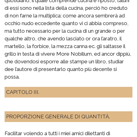
quotidiano, il quale comprende cucina e riposto, taluni
di essi sono nella lista della cucina, perciò ho creduto
di non farne la multiplica; come ancora sembrerà ad
occhio nudo eccedente quanto vi ci abbia compreso,
ma tutto necessario per la cucina di un grande o per
qualche altro, che avendo lasciato or ora l’aratro, il
martello, la forbice, la mezza canna ec. gli saltasse il
grillo in testa di vivere More Nobilium, ed ancor dippiù,
che dovendosi esporre alle stampe un libro, studiar
dee l’autore di presentarlo quanto più decente si
possa.
CAPITOLO III.
PROPORZIONE GENERALE DI QUANTITÀ.
Facilitar volendo a tutti i miei amici dilettanti di