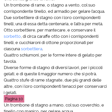
Un trombone di rame, o stagno a vento, col suo
corrispondente tinello, ed armadio per gelare l’acqua.
Due sorbettiere di stagno con i loro corrispondenti
tinelli, una di essa detta centenaria, e l’altra per metà.
Otto sorbettiere, per mantecare, e conservare il
sorbetto
, di circa caraffe otto con i corrispondenti
tinelli, e cucchiaroni di ottone proporzionati per
ciascuna
sorbettiera
.
Quattro schiumoni, per le forme intere di gelato per
tavola.
Diverse forme di stagno di diversi lavori, per i piccoli
gelati, e di queste il maggior numero che si potrà.
Quattro stufe di rame stagnate, due più grandi delle
altre, con i loro corrispondenti tenacci per conservarci
i gelati.
10
Un trombone di stagno a mano, col suo coverchio, e
tinello con manico, per gelare acqua.