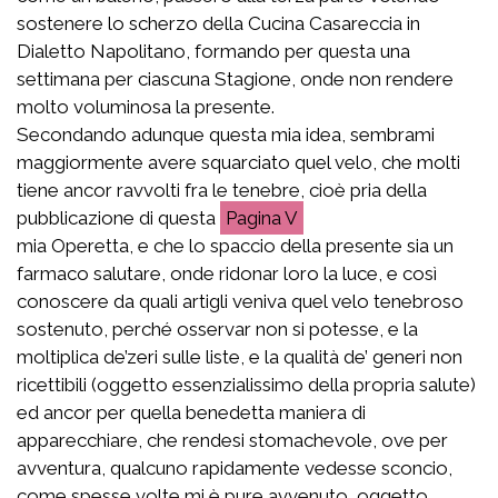
sostenere lo scherzo della Cucina Casareccia in
Dialetto Napolitano, formando per questa una
settimana per ciascuna Stagione, onde non rendere
molto voluminosa la presente.
Secondando adunque questa mia idea, sembrami
maggiormente avere squarciato quel velo, che molti
tiene ancor ravvolti fra le tenebre, cioè pria della
pubblicazione di questa
V
mia Operetta, e che lo spaccio della presente sia un
farmaco salutare, onde ridonar loro la luce, e così
conoscere da quali artigli veniva quel velo tenebroso
sostenuto, perché osservar non si potesse, e la
moltiplica de’zeri sulle liste, e la qualità de’ generi non
ricettibili (oggetto essenzialissimo della propria salute)
ed ancor per quella benedetta maniera di
apparecchiare, che rendesi stomachevole, ove per
avventura, qualcuno rapidamente vedesse sconcio,
come spesse volte mi è pure avvenuto, oggetto