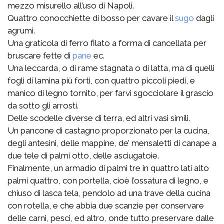
mezzo misurello all’uso di Napoli.
Quattro conocchiette di bosso per cavare il
sugo
dagli
agrumi.
Una graticola di ferro filato a forma di cancellata per
bruscare fette di
pane
ec.
Una leccarda, o di rame stagnata o di latta, ma di quelli
fogli di lamina più forti, con quattro piccoli piedi, e
manico di legno tornito, per farvi sgocciolare il grascio
da sotto gli arrosti.
Delle scodelle diverse di terra, ed altri vasi simili.
Un pancone di castagno proporzionato per la cucina,
degli antesini, delle mappine, de’ mensaletti di canape a
due tele di palmi otto, delle asciugatoie.
Finalmente, un armadio di palmi tre in quattro lati alto
palmi quattro, con portella, cioè l’ossatura di legno, e
chiuso di lasca tela, pendolo ad una trave della cucina
con rotella, e che abbia due scanzie per conservare
delle carni, pesci, ed altro, onde tutto preservare dalle