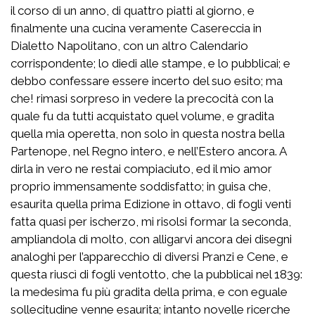
il corso di un anno, di quattro piatti al giorno, e
finalmente una cucina veramente Casereccia in
Dialetto Napolitano, con un altro Calendario
corrispondente; lo diedi alle stampe, e lo pubblicai; e
debbo confessare essere incerto del suo esito; ma
che! rimasi sorpreso in vedere la precocità con la
quale fu da tutti acquistato quel volume, e gradita
quella mia operetta, non solo in questa nostra bella
Partenope, nel Regno intero, e nell’Estero ancora. A
dirla in vero ne restai compiaciuto, ed il mio amor
proprio immensamente soddisfatto; in guisa che,
esaurita quella prima Edizione in ottavo, di fogli venti
fatta quasi per ischerzo, mi risolsi formar la seconda,
ampliandola di molto, con alligarvi ancora dei disegni
analoghi per l’apparecchio di diversi Pranzi e Cene, e
questa riuscì di fogli ventotto, che la pubblicai nel 1839:
la medesima fu più gradita della prima, e con eguale
sollecitudine venne esaurita; intanto novelle ricerche