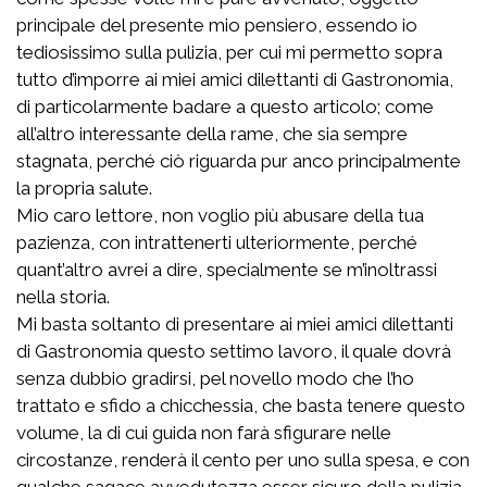
principale del presente mio pensiero, essendo io
tediosissimo sulla pulizia, per cui mi permetto sopra
tutto d’imporre ai miei amici dilettanti di Gastronomia,
di particolarmente badare a questo articolo; come
all’altro interessante della rame, che sia sempre
stagnata, perché ciò riguarda pur anco principalmente
la propria salute.
Mio caro lettore, non voglio più abusare della tua
pazienza, con intrattenerti ulteriormente, perché
quant’altro avrei a dire, specialmente se m’inoltrassi
nella storia.
Mi basta soltanto di presentare ai miei amici dilettanti
di Gastronomia questo settimo lavoro, il quale dovrà
senza dubbio gradirsi, pel novello modo che l’ho
trattato e sfido a chicchessia, che basta tenere questo
volume, la di cui guida non farà sfigurare nelle
circostanze, renderà il cento per uno sulla spesa, e con
qualche sagace avvedutezza esser sicuro della pulizia.