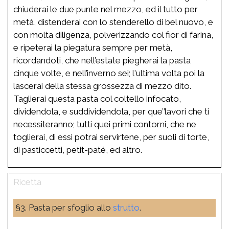
chiuderai le due punte nel mezzo, ed il tutto per
metà, distenderai con lo stenderello di bel nuovo, e
con molta diligenza, polverizzando col fior di farina,
e ripeterai la piegatura sempre per metà,
ricordandoti, che nell’estate piegherai la pasta
cinque volte, e nell’inverno sei; l'ultima volta poi la
lascerai della stessa grossezza di mezzo dito.
Taglierai questa pasta col coltello infocato,
dividendola, e suddividendola, per que’’lavori che ti
necessiteranno; tutti quei primi contorni, che ne
toglierai, di essi potrai servirtene, per suoli di torte,
di pasticcetti, petit-paté, ed altro.
§3. Pasta per sfoglio allo
strutto
.