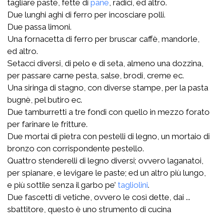
tagliare paste, fette di
pane
, radici, ed altro.
Due lunghi aghi di ferro per incosciare polli.
Due passa limoni.
Una fornacetta di ferro per bruscar caffè, mandorle,
ed altro.
Setacci diversi, di pelo e di seta, almeno una dozzina,
per passare carne pesta, salse, brodi, creme ec.
Una siringa di stagno, con diverse stampe, per la pasta
bugnè, pel butiro ec.
Due tamburretti a tre fondi con quello in mezzo forato
per farinare le fritture.
Due mortai di pietra con pestelli di legno, un mortaio di
bronzo con corrispondente pestello.
Quattro stenderelli di legno diversi; ovvero laganatoi,
per spianare, e levigare le paste; ed un altro più lungo,
e più sottile senza il garbo pe’
tagliolini
.
Due fascetti di vetiche, ovvero le così dette, dai ...
sbattitore, questo è uno strumento di cucina