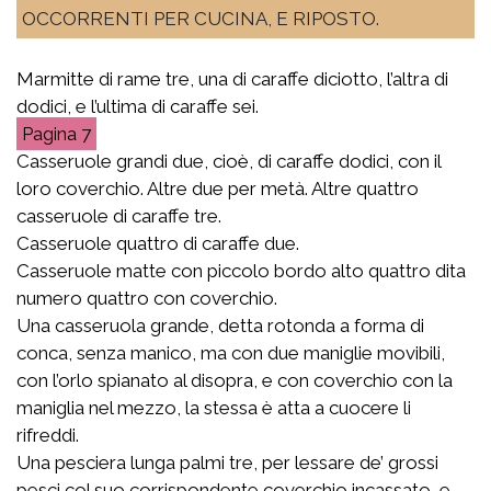
OCCORRENTI PER CUCINA, E RIPOSTO.
Marmitte di rame tre, una di caraffe diciotto, l’altra di
dodici, e l’ultima di caraffe sei.
7
Casseruole grandi due, cioè, di caraffe dodici, con il
loro coverchio. Altre due per metà. Altre quattro
casseruole di caraffe tre.
Casseruole quattro di caraffe due.
Casseruole matte con piccolo bordo alto quattro dita
numero quattro con coverchio.
Una casseruola grande, detta rotonda a forma di
conca, senza manico, ma con due maniglie movibili,
con l’orlo spianato al disopra, e con coverchio con la
maniglia nel mezzo, la stessa è atta a cuocere li
rifreddi.
Una pesciera lunga palmi tre, per lessare de’ grossi
pesci col suo corrispondente coverchio incassato, e