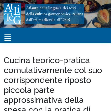
Atlante della lingua e dei testi
della cultura gastronomica italiana
dall’età medievale all’Unità
Cucina teorico-pratica
comulativamente col suo
corrispondente riposto
piccola parte
approssimativa della
spesa con la pratica di