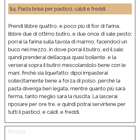
§4. Pasta brisè per pasticci, caldi e freddi.
Prendi libbre quattro, e poco più di fior di farina,
libbre due di ottimo butiro, e due once di sale pesto;
porrai la farina sulla tavola di marmo, facendoci un
buco nel mezzo, in dove porrai il butiro, ed il sale;
quindi prenderai dell’acqua quasi bollente, e la
verserai sopra il butiro mescolandolo bene con le
mani, finché sia liquefatto; dipoi impasterai
sollecitamente bene a forza di polso, perché la
pasta divenga ben legata, mentre quanto più sarà
ferma, tanto meglio sarà la riuscita. La lascerai
riposare per ore tre, e quindi potrai servirtene per
tutti li pasticci, e caldi, e freddi.