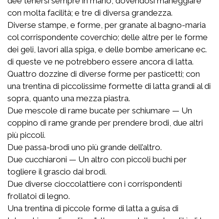
dee tenersi sempre in mano, dovendosi maneggiare
con molta facilità; e tre di diversa grandezza.
Diverse stampe, e forme, per granate al bagno-maria
col corrispondente coverchio; delle altre per le forme
dei geli, lavori alla spiga, e delle bombe americane ec.
di queste ve ne potrebbero essere ancora di latta.
Quattro dozzine di diverse forme per pasticetti; con
una trentina di piccolissime formette di latta grandi al di
sopra, quanto una mezza piastra.
Due mescole di rame bucate per schiumare — Un
coppino di rame grande per prendere brodi, due altri
più piccoli.
Due passa-brodi uno più grande dell’altro.
Due cucchiaroni — Un altro con piccoli buchi per
togliere il grascio dai brodi.
Due diverse cioccolattiere con i corrispondenti
frollatoi di legno.
Una trentina di piccole forme di latta a guisa di