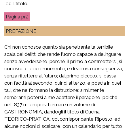
ed il titolo.
pr2
PREFAZIONE
Chi non conosce quanto sia penetrante la terribile
scala dei delitti che rende l’uomo capace a delinguere
senza avvedersene, perché, il primo a commettersi, si
conosce di poco momento, e di veruna conseguenza,
senza riflettere al futuro; dal primo piccolo, si passa
con faciltà al secondo, quindi al terzo, e poscia in quei
tali, che ne formano la distruzione: similmente
sembrami potersi a me adattare il paragone, poiché
nel 1837 mi proposi formare un volume di
GASTRONOMIA, dandogli il titolo di Cucina
TEORICO-PRATICA, col corrispondente Riposto, ed
alcune nozioni di scalcare, con un calendario per tutto