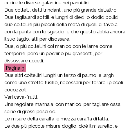
cucire le diverse galantine nei panni-lini.
Due coltelli, detti trincianti, uno più grande dell’altro.
Due taglialardi sottili, e lunghi di dieci, o dodici pollici,
due coltellini più piccoli della metà di quelli di tavola
con la punta con lo sguscio, e che questo abbia ancora
il suo taglio, atti per disossare.
Due, o più coltellini col manico con le lame come
temperini, però un pochino più grandetti, per
dissossare uccelli.
9
Due altri coltellini lunghi un terzo di palmo, e larghi
come uno stretto fusillo, necessarii per forare i piccoli
cocozzoli.
Vari cava-frutti.
Una regolare mannaia, con manico, per tagliare ossa,
spine di grossi pesci ec.
Le misure della caraffa, e mezza caraffa di latta.
Le due più piccole misure d’oglio, cioè il misurello, e