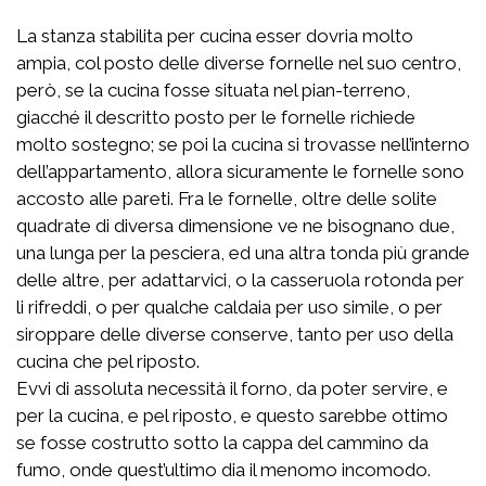
La stanza stabilita per cucina esser dovria molto
ampia, col posto delle diverse fornelle nel suo centro,
però, se la cucina fosse situata nel pian-terreno,
giacché il descritto posto per le fornelle richiede
molto sostegno; se poi la cucina si trovasse nell’interno
dell’appartamento, allora sicuramente le fornelle sono
accosto alle pareti. Fra le fornelle, oltre delle solite
quadrate di diversa dimensione ve ne bisognano due,
una lunga per la pesciera, ed una altra tonda più grande
delle altre, per adattarvici, o la casseruola rotonda per
li rifreddi, o per qualche caldaia per uso simile, o per
siroppare delle diverse conserve, tanto per uso della
cucina che pel riposto.
Evvi di assoluta necessità il forno, da poter servire, e
per la cucina, e pel riposto, e questo sarebbe ottimo
se fosse costrutto sotto la cappa del cammino da
fumo, onde quest’ultimo dia il menomo incomodo.