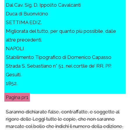
Dal Cav. Sig. D. Ippolito Cavalcanti
Duca di Buonvicino
SETTIMA EDIZ.
Migliorata del tutto, per quanto più possibile, dalle
altre precedenti.
NAPOLI
Stabilimento Tipografico di Domenico Capasso
Strada S. Sebastiano n° 51, nel cortile de’ RR. PP.
Gesuiti.
1852.
pr1
Saranno dichiarate false, contraffatte, e soggette al
rigore delle Leggi tutte le copie, che non saranno
marcate col bollo che indichi il numero della edizione,