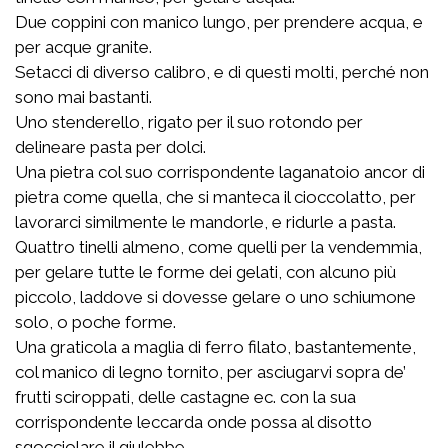
Due coppini con manico lungo, per prendere acqua, e
per acque granite.
Setacci di diverso calibro, e di questi molti, perché non
sono mai bastanti.
Uno stenderello, rigato per il suo rotondo per
delineare pasta per dolci.
Una pietra col suo corrispondente laganatoio ancor di
pietra come quella, che si manteca il cioccolatto, per
lavorarci similmente le mandorle, e ridurle a pasta.
Quattro tinelli almeno, come quelli per la vendemmia,
per gelare tutte le forme dei gelati, con alcuno più
piccolo, laddove si dovesse gelare o uno schiumone
solo, o poche forme.
Una graticola a maglia di ferro filato, bastantemente,
col manico di legno tornito, per asciugarvi sopra de’
frutti sciroppati, delle castagne ec. con la sua
corrispondente leccarda onde possa al disotto
sgocciolare il giulebbe.