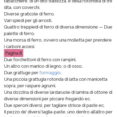
tabacchiere, di un dito d’altezza, e della rotondità di tre
dita, con coverchi.
Diverse graticole di ferro.
Vari spiedi per gli arrosti.
Quattro treppiedi di ferro di diversa dimensione — Due
palette di ferro.
Una morsa di ferro, ovvero una molletta per prendere
i carboni accesi.
8
Due forchettoni di ferro con rampini.
Un altro con manico di legno, o di osso.
Due grattuge per
formaggio
.
Una piccola grattugia rotonda di latta con manicetta
sopra, per raspare agrumi.
Una dozzina di diverse lardaruole di lamina di ottone di
diverse dimensioni per piccare fregandò ec.
Due speroni diversi, per tagliare strisce di paste ec.
Il pezzo de’ diversi taglia-paste, uno dentro all’altro per