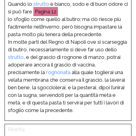
Quando lo
strutto
è bianco, sodo e di buon odore ci
si può fare
12
lo sfoglio come quello al butiro; ma ciò riesce più
facilmente nell’inverno, però bisogna impastare la
pasta molto più tenera della precedente.
In molte parti del Regno di Napoli ove si scarseggia
di butiro, necessariamente si deve far uso dello
strutto
, e del grascio di rognone di manzo, potrai
adoperare ancora il grascio di vaccina,
precisamente la
rognonata
alla quale toglierai una
velata membrana che conserva il grascio, la laverai
ben bene, la sgocciolerai, e la pesterai, dipoi l’unirai
con la sugna, servendoti per la quantità metà e
metà, e di questa pasta ti servirai per tutti i lavori di
sfoglio come la precedente.