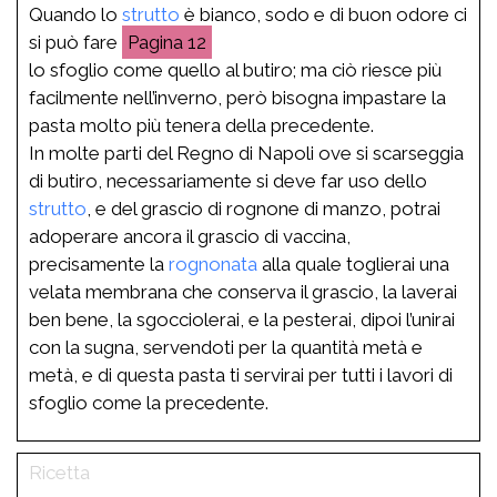
Quando lo
strutto
è bianco, sodo e di buon odore ci
si può fare
12
lo sfoglio come quello al butiro; ma ciò riesce più
facilmente nell’inverno, però bisogna impastare la
pasta molto più tenera della precedente.
In molte parti del Regno di Napoli ove si scarseggia
di butiro, necessariamente si deve far uso dello
strutto
, e del grascio di rognone di manzo, potrai
adoperare ancora il grascio di vaccina,
precisamente la
rognonata
alla quale toglierai una
velata membrana che conserva il grascio, la laverai
ben bene, la sgocciolerai, e la pesterai, dipoi l’unirai
con la sugna, servendoti per la quantità metà e
metà, e di questa pasta ti servirai per tutti i lavori di
sfoglio come la precedente.