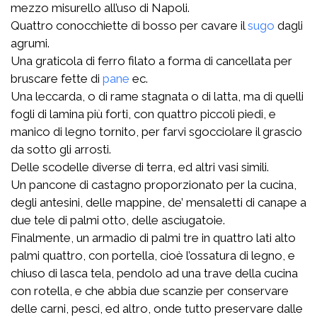
mezzo misurello all’uso di Napoli.
Quattro conocchiette di bosso per cavare il
sugo
dagli
agrumi.
Una graticola di ferro filato a forma di cancellata per
bruscare fette di
pane
ec.
Una leccarda, o di rame stagnata o di latta, ma di quelli
fogli di lamina più forti, con quattro piccoli piedi, e
manico di legno tornito, per farvi sgocciolare il grascio
da sotto gli arrosti.
Delle scodelle diverse di terra, ed altri vasi simili.
Un pancone di castagno proporzionato per la cucina,
degli antesini, delle mappine, de’ mensaletti di canape a
due tele di palmi otto, delle asciugatoie.
Finalmente, un armadio di palmi tre in quattro lati alto
palmi quattro, con portella, cioè l’ossatura di legno, e
chiuso di lasca tela, pendolo ad una trave della cucina
con rotella, e che abbia due scanzie per conservare
delle carni, pesci, ed altro, onde tutto preservare dalle