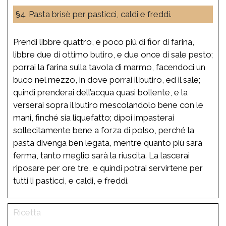
§4. Pasta brisè per pasticci, caldi e freddi.
Prendi libbre quattro, e poco più di fior di farina,
libbre due di ottimo butiro, e due once di sale pesto;
porrai la farina sulla tavola di marmo, facendoci un
buco nel mezzo, in dove porrai il butiro, ed il sale;
quindi prenderai dell’acqua quasi bollente, e la
verserai sopra il butiro mescolandolo bene con le
mani, finché sia liquefatto; dipoi impasterai
sollecitamente bene a forza di polso, perché la
pasta divenga ben legata, mentre quanto più sarà
ferma, tanto meglio sarà la riuscita. La lascerai
riposare per ore tre, e quindi potrai servirtene per
tutti li pasticci, e caldi, e freddi.