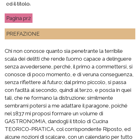
ed il titolo.
pr2
PREFAZIONE
Chi non conosce quanto sia penetrante la terribile
scala dei delitti che rende l’uomo capace a delinguere
senza avvedersene, perché, il primo a commettersi, si
conosce di poco momento, e di veruna conseguenza,
senza riflettere al futuro; dal primo piccolo, si passa
con faciltà al secondo, quindi al terzo, e poscia in quei
tali, che ne formano la distruzione: similmente
sembrami potersi a me adattare il paragone, poiché
nel 1837 mi proposi formare un volume di
GASTRONOMIA, dandogli il titolo di Cucina
TEORICO-PRATICA, col corrispondente Riposto, ed
alcune nozioni di scalcare, con un calendario per tutto