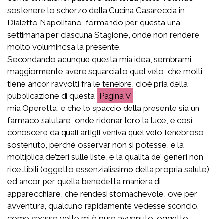
sostenere lo scherzo della Cucina Casareccia in
Dialetto Napolitano, formando per questa una
settimana per ciascuna Stagione, onde non rendere
molto voluminosa la presente.
Secondando adunque questa mia idea, sembrami
maggiormente avere squarciato quel velo, che molti
tiene ancor ravvolti fra le tenebre, cioè pria della
pubblicazione di questa
V
mia Operetta, e che lo spaccio della presente sia un
farmaco salutare, onde ridonar loro la luce, e così
conoscere da quali artigli veniva quel velo tenebroso
sostenuto, perché osservar non si potesse, e la
moltiplica de’zeri sulle liste, e la qualità de’ generi non
ricettibili (oggetto essenzialissimo della propria salute)
ed ancor per quella benedetta maniera di
apparecchiare, che rendesi stomachevole, ove per
avventura, qualcuno rapidamente vedesse sconcio,
come spesse volte mi è pure avvenuto, oggetto