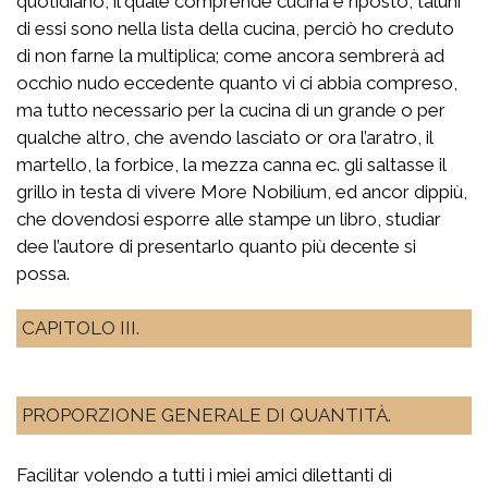
quotidiano, il quale comprende cucina e riposto, taluni
di essi sono nella lista della cucina, perciò ho creduto
di non farne la multiplica; come ancora sembrerà ad
occhio nudo eccedente quanto vi ci abbia compreso,
ma tutto necessario per la cucina di un grande o per
qualche altro, che avendo lasciato or ora l’aratro, il
martello, la forbice, la mezza canna ec. gli saltasse il
grillo in testa di vivere More Nobilium, ed ancor dippiù,
che dovendosi esporre alle stampe un libro, studiar
dee l’autore di presentarlo quanto più decente si
possa.
CAPITOLO III.
PROPORZIONE GENERALE DI QUANTITÀ.
Facilitar volendo a tutti i miei amici dilettanti di