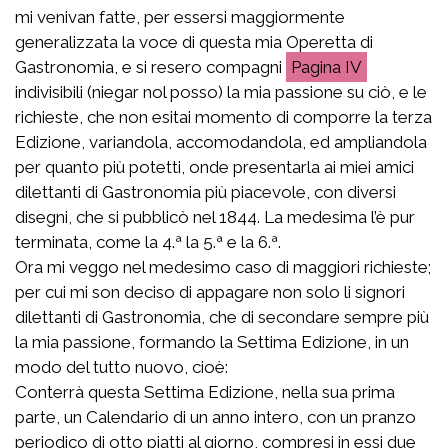
mi venivan fatte, per essersi maggiormente
generalizzata la voce di questa mia Operetta di
Gastronomia, e si resero compagni
IV
indivisibili (niegar nol posso) la mia passione su ciò, e le
richieste, che non esitai momento di comporre la terza
Edizione, variandola, accomodandola, ed ampliandola
per quanto più potetti, onde presentarla ai miei amici
dilettanti di Gastronomia più piacevole, con diversi
disegni, che si pubblicò nel 1844. La medesima l’è pur
terminata, come la 4.ª la 5.ª e la 6.ª.
Ora mi veggo nel medesimo caso di maggiori richieste;
per cui mi son deciso di appagare non solo li signori
dilettanti di Gastronomia, che di secondare sempre più
la mia passione, formando la Settima Edizione, in un
modo del tutto nuovo, cioè:
Conterrà questa Settima Edizione, nella sua prima
parte, un Calendario di un anno intero, con un pranzo
periodico di otto piatti al giorno, compresi in essi due