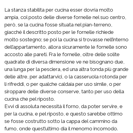
La stanza stabilita per cucina esser dovria molto
ampia, col posto delle diverse fornelle nel suo centro,
però, se la cucina fosse situata nel pian-terreno,
giacché il descritto posto per le fornelle richiede
molto sostegno; se poi la cucina si trovasse nell’interno
dell’appartamento, allora sicuramente le fornelle sono
accosto alle pareti. Fra le fornelle, oltre delle solite
quadrate di diversa dimensione ve ne bisognano due,
una lunga per la pesciera, ed una altra tonda più grande
delle altre, per adattarvici, o la casseruola rotonda per
li rifreddi, o per qualche caldaia per uso simile, o per
siroppare delle diverse conserve, tanto per uso della
cucina che pel riposto.
Evvi di assoluta necessità il forno, da poter servire, e
per la cucina, e pel riposto, e questo sarebbe ottimo
se fosse costrutto sotto la cappa del cammino da
fumo, onde quest’ultimo dia il menomo incomodo.