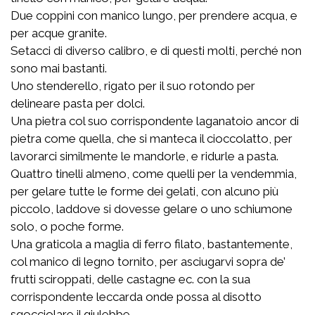
Due coppini con manico lungo, per prendere acqua, e
per acque granite.
Setacci di diverso calibro, e di questi molti, perché non
sono mai bastanti.
Uno stenderello, rigato per il suo rotondo per
delineare pasta per dolci.
Una pietra col suo corrispondente laganatoio ancor di
pietra come quella, che si manteca il cioccolatto, per
lavorarci similmente le mandorle, e ridurle a pasta.
Quattro tinelli almeno, come quelli per la vendemmia,
per gelare tutte le forme dei gelati, con alcuno più
piccolo, laddove si dovesse gelare o uno schiumone
solo, o poche forme.
Una graticola a maglia di ferro filato, bastantemente,
col manico di legno tornito, per asciugarvi sopra de’
frutti sciroppati, delle castagne ec. con la sua
corrispondente leccarda onde possa al disotto
sgocciolare il giulebbe.