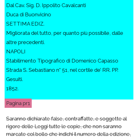
Dal Cav. Sig. D. Ippolito Cavalcanti
Duca di Buonvicino
SETTIMA EDIZ.
Migliorata del tutto, per quanto più possibile, dalle
altre precedenti.
NAPOLI
Stabilimento Tipografico di Domenico Capasso
Strada S. Sebastiano n° 51, nel cortile de’ RR. PP.
Gesuiti.
1852.
pr1
Saranno dichiarate false, contraffatte, e soggette al
rigore delle Leggi tutte le copie, che non saranno
marcate col bollo che indichi il numero della edizione,