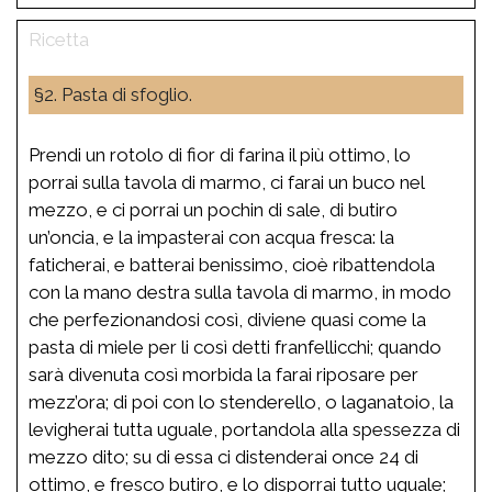
§2. Pasta di sfoglio.
Prendi un rotolo di fior di farina il più ottimo, lo
porrai sulla tavola di marmo, ci farai un buco nel
mezzo, e ci porrai un pochin di sale, di butiro
un’oncia, e la impasterai con acqua fresca: la
faticherai, e batterai benissimo, cioè ribattendola
con la mano destra sulla tavola di marmo, in modo
che perfezionandosi così, diviene quasi come la
pasta di miele per li così detti franfellicchi; quando
sarà divenuta così morbida la farai riposare per
mezz’ora; di poi con lo stenderello, o laganatoio, la
levigherai tutta uguale, portandola alla spessezza di
mezzo dito; su di essa ci distenderai once 24 di
ottimo, e fresco butiro, e lo disporrai tutto uguale;