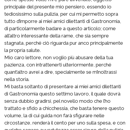
principale del presente mio pensiero, essendo io
tediosissimo sulla pulizia, per cui mi permetto sopra
tutto d’imporre ai miei amici dilettanti di Gastronomia,
di particolarmente badare a questo articolo; come
all’altro interessante della rame, che sia sempre
stagnata, perché ciò riguarda pur anco principalmente
la propria salute.
Mio caro lettore, non voglio più abusare della tua
pazienza, con intrattenerti ulteriormente, perché
quant’altro avrei a dire, specialmente se m’inoltrassi
nella storia.
Mi basta soltanto di presentare ai miei amici dilettanti
di Gastronomia questo settimo lavoro, il quale dovrà
senza dubbio gradirsi, pel novello modo che l’ho
trattato e sfido a chicchessia, che basta tenere questo
volume, la di cui guida non farà sfigurare nelle
circostanze, renderà il cento per uno sulla spesa, e con
qualche sagace avvedutezza esser sicuro della pulizia.