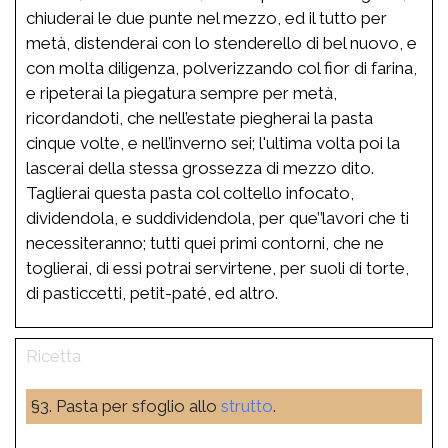
chiuderai le due punte nel mezzo, ed il tutto per
metà, distenderai con lo stenderello di bel nuovo, e
con molta diligenza, polverizzando col fior di farina,
e ripeterai la piegatura sempre per metà,
ricordandoti, che nell’estate piegherai la pasta
cinque volte, e nell’inverno sei; l'ultima volta poi la
lascerai della stessa grossezza di mezzo dito.
Taglierai questa pasta col coltello infocato,
dividendola, e suddividendola, per que’’lavori che ti
necessiteranno; tutti quei primi contorni, che ne
toglierai, di essi potrai servirtene, per suoli di torte,
di pasticcetti, petit-paté, ed altro.
§3. Pasta per sfoglio allo
strutto
.