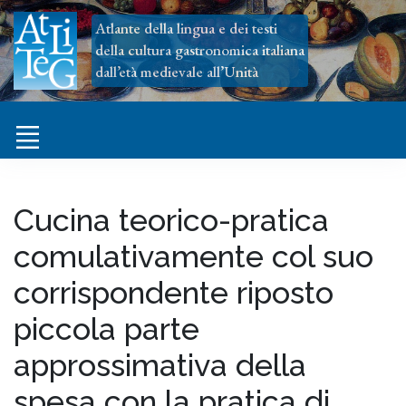
Atlante della lingua e dei testi
della cultura gastronomica italiana
dall’età medievale all’Unità
Cucina teorico-pratica
comulativamente col suo
corrispondente riposto
piccola parte
approssimativa della
spesa con la pratica di