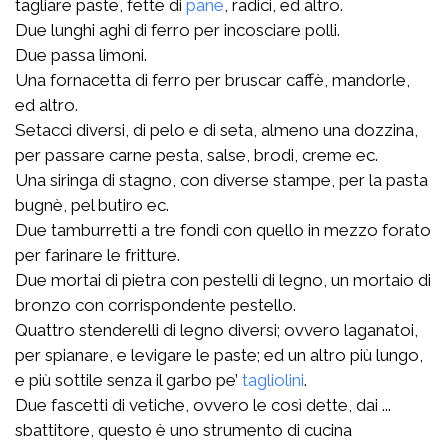
tagliare paste, fette di
pane
, radici, ed altro.
Due lunghi aghi di ferro per incosciare polli.
Due passa limoni.
Una fornacetta di ferro per bruscar caffè, mandorle,
ed altro.
Setacci diversi, di pelo e di seta, almeno una dozzina,
per passare carne pesta, salse, brodi, creme ec.
Una siringa di stagno, con diverse stampe, per la pasta
bugnè, pel butiro ec.
Due tamburretti a tre fondi con quello in mezzo forato
per farinare le fritture.
Due mortai di pietra con pestelli di legno, un mortaio di
bronzo con corrispondente pestello.
Quattro stenderelli di legno diversi; ovvero laganatoi,
per spianare, e levigare le paste; ed un altro più lungo,
e più sottile senza il garbo pe’
tagliolini
.
Due fascetti di vetiche, ovvero le così dette, dai ...
sbattitore, questo è uno strumento di cucina