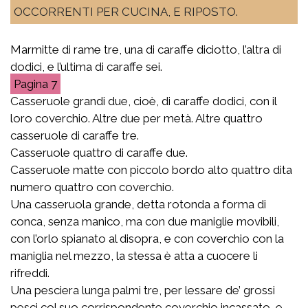
OCCORRENTI PER CUCINA, E RIPOSTO.
Marmitte di rame tre, una di caraffe diciotto, l’altra di
dodici, e l’ultima di caraffe sei.
7
Casseruole grandi due, cioè, di caraffe dodici, con il
loro coverchio. Altre due per metà. Altre quattro
casseruole di caraffe tre.
Casseruole quattro di caraffe due.
Casseruole matte con piccolo bordo alto quattro dita
numero quattro con coverchio.
Una casseruola grande, detta rotonda a forma di
conca, senza manico, ma con due maniglie movibili,
con l’orlo spianato al disopra, e con coverchio con la
maniglia nel mezzo, la stessa è atta a cuocere li
rifreddi.
Una pesciera lunga palmi tre, per lessare de’ grossi
pesci col suo corrispondente coverchio incassato, e