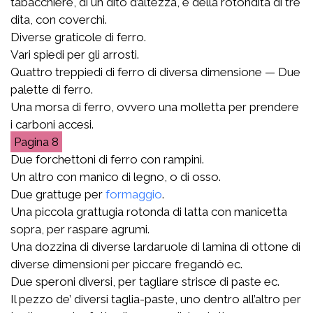
tabacchiere, di un dito d’altezza, e della rotondità di tre
dita, con coverchi.
Diverse graticole di ferro.
Vari spiedi per gli arrosti.
Quattro treppiedi di ferro di diversa dimensione — Due
palette di ferro.
Una morsa di ferro, ovvero una molletta per prendere
i carboni accesi.
8
Due forchettoni di ferro con rampini.
Un altro con manico di legno, o di osso.
Due grattuge per
formaggio
.
Una piccola grattugia rotonda di latta con manicetta
sopra, per raspare agrumi.
Una dozzina di diverse lardaruole di lamina di ottone di
diverse dimensioni per piccare fregandò ec.
Due speroni diversi, per tagliare strisce di paste ec.
Il pezzo de’ diversi taglia-paste, uno dentro all’altro per