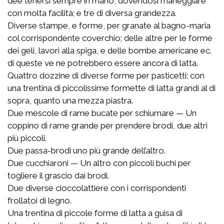
dee tenersi sempre in mano, dovendosi maneggiare
con molta facilità; e tre di diversa grandezza.
Diverse stampe, e forme, per granate al bagno-maria
col corrispondente coverchio; delle altre per le forme
dei geli, lavori alla spiga, e delle bombe americane ec.
di queste ve ne potrebbero essere ancora di latta.
Quattro dozzine di diverse forme per pasticetti; con
una trentina di piccolissime formette di latta grandi al di
sopra, quanto una mezza piastra.
Due mescole di rame bucate per schiumare — Un
coppino di rame grande per prendere brodi, due altri
più piccoli.
Due passa-brodi uno più grande dell’altro.
Due cucchiaroni — Un altro con piccoli buchi per
togliere il grascio dai brodi.
Due diverse cioccolattiere con i corrispondenti
frollatoi di legno.
Una trentina di piccole forme di latta a guisa di