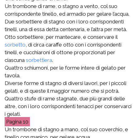
Un trombone di rame, o stagno a vento, col suo
corrispondente tinello, ed armadio per gelare l’acqua.
Due sorbettiere di stagno con i loro corrispondenti
tinelli, una di essa detta centenaria, e l’altra per metà.
Otto sorbettiere, per mantecare, e conservare il
sorbetto
, di circa caraffe otto con i corrispondenti
tinelli, e cucchiaroni di ottone proporzionati per
ciascuna
sorbettiera
.
Quattro schiumoni, per le forme intere di gelato per
tavola.
Diverse forme di stagno di diversi lavori, per i piccoli
gelati, e di queste il maggior numero che si potrà.
Quattro stufe di rame stagnate, due più grandi delle
altre, con i loro corrispondenti tenacci per conservarci
i gelati.
10
Un trombone di stagno a mano, col suo coverchio, e
tinello con manico, per gelare acqua.