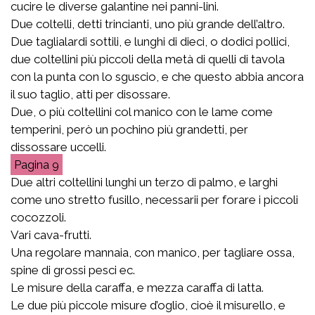
cucire le diverse galantine nei panni-lini.
Due coltelli, detti trincianti, uno più grande dell’altro.
Due taglialardi sottili, e lunghi di dieci, o dodici pollici,
due coltellini più piccoli della metà di quelli di tavola
con la punta con lo sguscio, e che questo abbia ancora
il suo taglio, atti per disossare.
Due, o più coltellini col manico con le lame come
temperini, però un pochino più grandetti, per
dissossare uccelli.
9
Due altri coltellini lunghi un terzo di palmo, e larghi
come uno stretto fusillo, necessarii per forare i piccoli
cocozzoli.
Vari cava-frutti.
Una regolare mannaia, con manico, per tagliare ossa,
spine di grossi pesci ec.
Le misure della caraffa, e mezza caraffa di latta.
Le due più piccole misure d’oglio, cioè il misurello, e