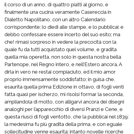
il corso di un anno, di quattro piatti al giorno, e
finalmente una cucina veramente Casereccia in
Dialetto Napolitano, con un altro Calendario
corrispondente; lo diedi alle stampe, e lo pubblicai; e
debbo confessare essere incerto del suo esito; ma
che! rimasi sorpreso in vedere la precocità con la
quale fu da tutti acquistato quel volume, e gradita
quella mia operetta, non solo in questa nostra bella
Partenope, nel Regno intero, e nell’Estero ancora. A
dirla in vero ne restai compiaciuto, ed il mio amor
proprio immensamente soddisfatto; in guisa che,
esaurita quella prima Edizione in ottavo, di fogli venti
fatta quasi per ischerzo, mi risolsi formar la seconda,
ampliandola di molto, con alligarvi ancora dei disegni
analoghi per l’apparecchio di diversi Pranzi e Cene, e
questa riuscì di fogli ventotto, che la pubblicai nel 1839:
la medesima fu più gradita della prima, e con eguale
sollecitudine venne esaurita; intanto novelle ricerche