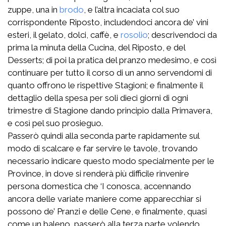
zuppe, una in
brodo
, e l’altra incaciata col suo
corrispondente Riposto, includendoci ancora de’ vini
esteri, il gelato, dolci, caffè, e
rosolio
; descrivendoci da
prima la minuta della Cucina, del Riposto, e del
Desserts; di poi la pratica del pranzo medesimo, e così
continuare per tutto il corso di un anno servendomi di
quanto offrono le rispettive Stagioni; e finalmente il
dettaglio della spesa per soli dieci giorni di ogni
trimestre di Stagione dando principio dalla Primavera,
e così pel suo prosieguo.
Passerò quindi alla seconda parte rapidamente sul
modo di scalcare e far servire le tavole, trovando
necessario indicare questo modo specialmente per le
Province, in dove si renderà più difficile rinvenire
persona domestica che ‘I conosca, accennando
ancora delle variate maniere come apparecchiar si
possono de’ Pranzi e delle Cene, e finalmente, quasi
come un baleno, passerò alla terza parte volendo