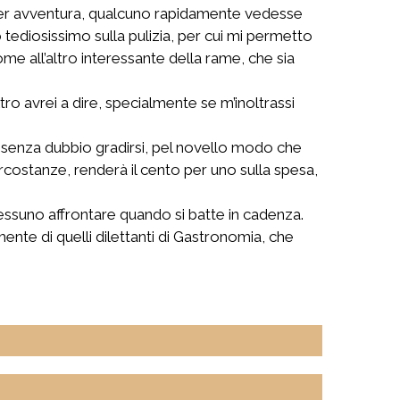
per avventura, qualcuno rapidamente vedesse
ediosissimo sulla pulizia, per cui mi permetto
me all’altro interessante della rame, che sia
ro avrei a dire, specialmente se m’inoltrassi
rà senza dubbio gradirsi, pel novello modo che
ircostanze, renderà il cento per uno sulla spesa,
essuno affrontare quando si batte in cadenza.
nte di quelli dilettanti di Gastronomia, che