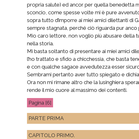
propria salute) ed ancor per quella benedetta
sconcio, come spesse volte mi è pure avvenuto, 
sopra tutto d’imporre ai miei amici dilettanti di
sempre stagnata, perché ciò riguarda pur anco p
Mio caro lettore, non voglio più abusare della tu
nella storia.
Mi basta soltanto di presentare ai miei amici di
l’ho trattato e sfido a chicchessia, che basta te
e con qualche sagace avvedutezza esser sicuro d
Sembrami pertanto aver tutto spiegato e dichiar
Ora non mi rimane altro che la lusinghiera spera
rende il mio cuore al massimo dei contenti.
[6]
PARTE PRIMA
CAPITOLO PRIMO.