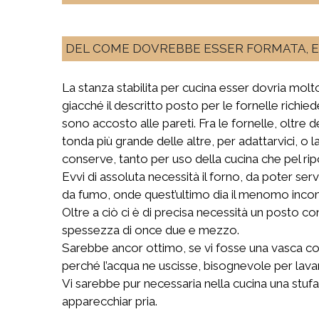
DEL COME DOVREBBE ESSER FORMATA, E 
La stanza stabilita per cucina esser dovria molto
giacché il descritto posto per le fornelle richie
sono accosto alle pareti. Fra le fornelle, oltre
tonda più grande delle altre, per adattarvici, o 
conserve, tanto per uso della cucina che pel rip
Evvi di assoluta necessità il forno, da poter se
da fumo, onde quest’ultimo dia il menomo inc
Oltre a ciò ci è di precisa necessità un posto co
spessezza di once due e mezzo.
Sarebbe ancor ottimo, se vi fosse una vasca co
perché l’acqua ne uscisse, bisognevole per lavar
Vi sarebbe pur necessaria nella cucina una stufa
apparecchiar pria.