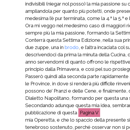
indivisibili (niegar nol posso) la mia passione 
ampliandola per quanto più potetti, onde presenta
medesima l’è pur terminata, come la 4.ª la 5.ª e l
Ora mi veggo nel medesimo caso di maggiori rich
sempre più la mia passione, formando la Settim
Conterrà questa Settima Edizione, nella sua prim
due zuppe, una in
brodo
, e l’altra incaciata col
descrivendoci da prima la minuta della Cucina, d
anno servendomi di quanto offrono le rispettive S
principio dalla Primavera, e così pel suo prosieg
Passerò quindi alla seconda parte rapidamente 
le Province, in dove si renderà più difficile r
possono de’ Pranzi e delle Cene, e finalmente,
Dialetto Napolitano, formando per questa una 
Secondando adunque questa mia idea, sembrami m
pubblicazione di questa
V
mia Operetta, e che lo spaccio della presente si
tenebroso sostenuto, perché osservar non si potess