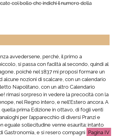
ate col bollo che indichi il numero della
enza avvedersene, perché, il primo a
colo, si passa con faciltà al secondo, quindi al
aragone, poiché nel 1837 mi proposi formare un
lcune nozioni di scalcare, con un calendario
ialetto Napolitano, con un altro Calendario
e! rimasi sorpreso in vedere la precocità con la
enope, nel Regno intero, e nell’Estero ancora. A
quella prima Edizione in ottavo, di fogli venti
analoghi per l’apparecchio di diversi Pranzi e
on eguale sollecitudine venne esaurita; intanto
 di Gastronomia, e si resero compagni
IV