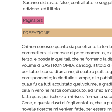
Saranno dichiarate false, contraffatte, e sogget
edizione, ed il titolo.
pr2
PREFAZIONE
Chi non conosce quanto sia penetrante la terrib
commettersi, si conosce di poco momento, e di v
terzo, e poscia in quei tali, che ne formano la
volume di GASTRONOMIA, dandogli il titolo di 
per tutto il corso di un anno, di quattro piatti
corrispondente; lo diedi alle stampe, e lo pubbl
quale fu da tutti acquistato quel volume, e grad
dirla in vero ne restai compiaciuto, ed il mio am
fatta quasi per ischerzo, mi risolsi formar la se
Cene, e questa riuscì di fogli ventotto, che la p
novelle ricerche mi venivan fatte, per essersi