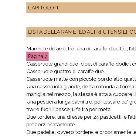
CAPITOLO II.
LISTA DELLA RAME, ED ALTRI UTENSILI, 
Marmitte di rame tre, una di caraffe diciotto, l’altr
7
Casseruole grandi due, cioè, di caraffe dodici, c
Casseruole quattro di caraffe due.
Casseruole matte con piccolo bordo alto quatt
Una casseruola grande, detta rotonda a forma di
maniglia nel mezzo, la stessa è atta a cuocere li 
Una pesciera lunga palmi tre, per lessare de’ gro
trarre fuori il pesce; un’altra per metà.
Due tortiere, una di esse per 24 pasticetti, e l’al
proporzionatamente.
Due padelle, ovvero tortiere, e propriamente le c