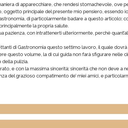
 maniera di apparecchiare, che rendesi stomachevole, ove 
oggetto principale del presente mio pensiero, essendo io t
 Gastronomia, di particolarmente badare a questo articolo; co
rincipalmente la propria salute.
a pazienza, con intrattenerti ulteriormente, perché quant’alt
lettanti di Gastronomia questo settimo lavoro, il quale dov
nere questo volume, la di cui guida non farà sfigurare nelle c
ella pulizia.
ato, e con la massima sincerità; sincerità che non deve a n
nza del grazioso compatimento de’ miei amici, e particolarme