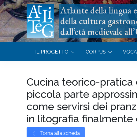
Atlante della lingua e 
della cultura gastron
dall’età medievale all
IL PROGETTO
CORPUS
VOCA
Cucina teorico-pratica
piccola parte approssim
come servirsi dei pranz
in litografia finalmente
Torna alla scheda