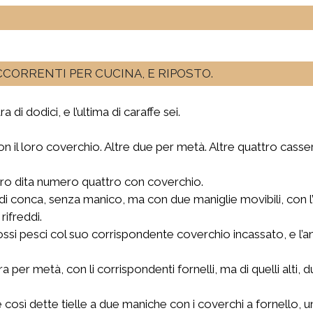
OCCORRENTI PER CUCINA, E RIPOSTO.
a di dodici, e l’ultima di caraffe sei.
on il loro coverchio. Altre due per metà. Altre quattro casser
ro dita numero quattro con coverchio.
 conca, senza manico, ma con due maniglie movibili, con l’
rifreddi.
ssi pesci col suo corrispondente coverchio incassato, e l’ani
tra per metà, con li corrispondenti fornelli, ma di quelli alti
osì dette tielle a due maniche con i coverchi a fornello, una