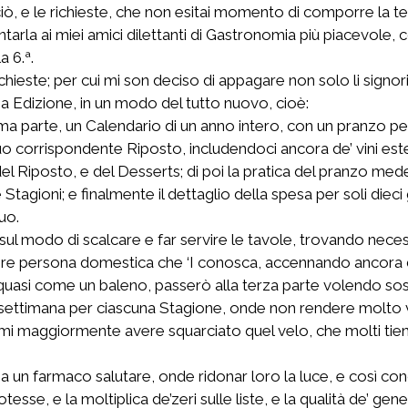
su ciò, e le richieste, che non esitai momento di comporre l
rla ai miei amici dilettanti di Gastronomia più piacevole, co
a 6.ª.
ieste; per cui mi son deciso di appagare non solo li signori
a Edizione, in un modo del tutto nuovo, cioè:
a parte, un Calendario di un anno intero, con un pranzo perio
 suo corrispondente Riposto, includendoci ancora de’ vini esteri
el Riposto, e del Desserts; di poi la pratica del pranzo mede
tagioni; e finalmente il dettaglio della spesa per soli dieci
uo.
sul modo di scalcare e far servire le tavole, trovando nec
invenire persona domestica che ‘I conosca, accennando ancora
 quasi come un baleno, passerò alla terza parte volendo sos
settimana per ciascuna Stagione, onde non rendere molto 
aggiormente avere squarciato quel velo, che molti tiene a
a un farmaco salutare, onde ridonar loro la luce, e così cono
e, e la moltiplica de’zeri sulle liste, e la qualità de’ gener