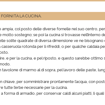
FORNITA LA CUCINA.
 ampia, col posto delle diverse fornelle nel suo centro, però
de molto sostegno; se poi la cucina si trovasse nell’interno 
 delle solite quadrate di diversa dimensione ve ne bisognano 
la casseruola rotonda per li rifreddi, o per qualche caldaia p
osto.
rvire, e per la cucina, e pel riposto, e questo sarebbe otti
omodo.
n tavolone di marmo al di sopra, pel lavoro delle paste, lung
n chiave, per somministrare prontamente l’acqua, con post
e tutte l’erbe necessarie per la cucina.
 a forma di armadio, per conservar caldi alcuni piatti, li q