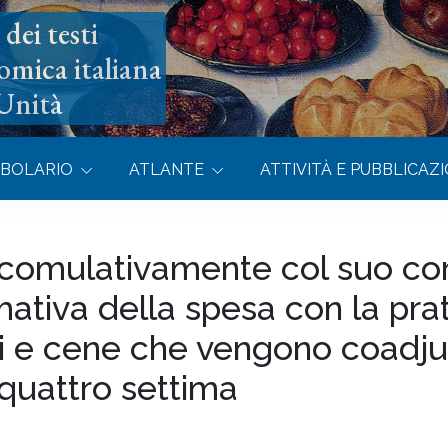
dei testi
omica italiana
’Unità
BOLARIO
ATLANTE
ATTIVITÀ E PUBBLICAZI
 comulativamente col suo cor
ativa della spesa con la prat
i e cene che vengono coadjuv
 quattro settima