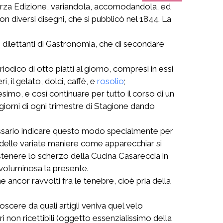
a terza Edizione, variandola, accomodandola, ed
n diversi disegni, che si pubblicò nel 1844. La
 dilettanti di Gastronomia, che di secondare
dico di otto piatti al giorno, compresi in essi
, il gelato, dolci, caffè, e
rosolio
;
simo, e così continuare per tutto il corso di un
 giorni di ogni trimestre di Stagione dando
essario indicare questo modo specialmente per
 delle variate maniere come apparecchiar si
tenere lo scherzo della Cucina Casareccia in
voluminosa la presente.
ncor ravvolti fra le tenebre, cioè pria della
scere da quali artigli veniva quel velo
i non ricettibili (oggetto essenzialissimo della