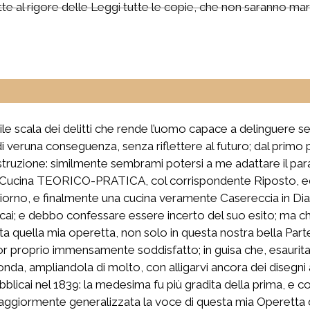
te al rigore delle Leggi tutte le copie, che non saranno marc
ile scala dei delitti che rende l’uomo capace a delinguere s
eruna conseguenza, senza riflettere al futuro; dal primo pic
 distruzione: similmente sembrami potersi a me adattare il p
Cucina TEORICO-PRATICA, col corrispondente Riposto, ed a
 al giorno, e finalmente una cucina veramente Casereccia in D
icai; e debbo confessare essere incerto del suo esito; ma ch
ita quella mia operetta, non solo in questa nostra bella Part
or proprio immensamente soddisfatto; in guisa che, esaurita 
conda, ampliandola di molto, con alligarvi ancora dei disegni 
ubblicai nel 1839: la medesima fu più gradita della prima, e c
 maggiormente generalizzata la voce di questa mia Operetta