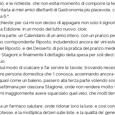
su ciò, e le richieste, che non esitai momento di comporre l
rla ai miei amici dilettanti di Gastronomia più piacevole, co
a 6.ª.
ieste; per cui mi son deciso di appagare non solo li signori
a Edizione, in un modo del tutto nuovo, cioè:
a parte, un Calendario di un anno intero, con un pranzo perio
 suo corrispondente Riposto, includendoci ancora de’ vini esteri
el Riposto, e del Desserts; di poi la pratica del pranzo mede
tagioni; e finalmente il dettaglio della spesa per soli dieci
uo.
sul modo di scalcare e far servire le tavole, trovando nec
invenire persona domestica che ‘I conosca, accennando ancora
 quasi come un baleno, passerò alla terza parte volendo sos
settimana per ciascuna Stagione, onde non rendere molto 
aggiormente avere squarciato quel velo, che molti tiene a
a un farmaco salutare, onde ridonar loro la luce, e così cono
e, e la moltiplica de’zeri sulle liste, e la qualità de’ gener