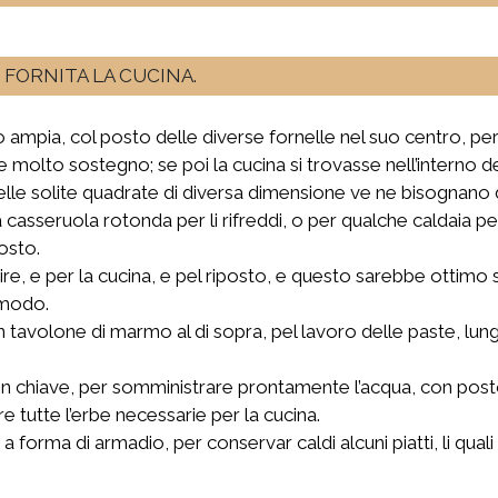
FORNITA LA CUCINA.
 ampia, col posto delle diverse fornelle nel suo centro, però
de molto sostegno; se poi la cucina si trovasse nell’interno 
 delle solite quadrate di diversa dimensione ve ne bisognano 
la casseruola rotonda per li rifreddi, o per qualche caldaia p
osto.
rvire, e per la cucina, e pel riposto, e questo sarebbe otti
omodo.
n tavolone di marmo al di sopra, pel lavoro delle paste, lung
n chiave, per somministrare prontamente l’acqua, con post
e tutte l’erbe necessarie per la cucina.
 a forma di armadio, per conservar caldi alcuni piatti, li q