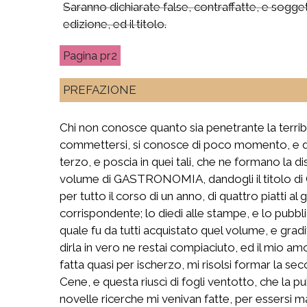
Saranno dichiarate false, contraffatte, e sogget
edizione, ed il titolo.
pr2
PREFAZIONE
Chi non conosce quanto sia penetrante la terrib
commettersi, si conosce di poco momento, e di v
terzo, e poscia in quei tali, che ne formano la
volume di GASTRONOMIA, dandogli il titolo di 
per tutto il corso di un anno, di quattro piatti
corrispondente; lo diedi alle stampe, e lo pubbl
quale fu da tutti acquistato quel volume, e grad
dirla in vero ne restai compiaciuto, ed il mio am
fatta quasi per ischerzo, mi risolsi formar la se
Cene, e questa riuscì di fogli ventotto, che la p
novelle ricerche mi venivan fatte, per essersi