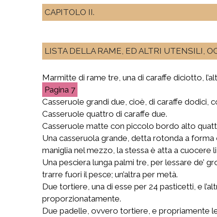
CAPITOLO II.
LISTA DELLA RAME, ED ALTRI UTENSILI, 
Marmitte di rame tre, una di caraffe diciotto, l’altr
7
Casseruole grandi due, cioè, di caraffe dodici, c
Casseruole quattro di caraffe due.
Casseruole matte con piccolo bordo alto quatt
Una casseruola grande, detta rotonda a forma di
maniglia nel mezzo, la stessa è atta a cuocere li 
Una pesciera lunga palmi tre, per lessare de’ gro
trarre fuori il pesce; un’altra per metà.
Due tortiere, una di esse per 24 pasticetti, e l’al
proporzionatamente.
Due padelle, ovvero tortiere, e propriamente le c