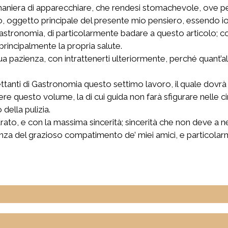
 maniera di apparecchiare, che rendesi stomachevole, ove 
oggetto principale del presente mio pensiero, essendo io t
 Gastronomia, di particolarmente badare a questo articolo; co
rincipalmente la propria salute.
a pazienza, con intrattenerti ulteriormente, perché quant’alt
lettanti di Gastronomia questo settimo lavoro, il quale dov
nere questo volume, la di cui guida non farà sfigurare nelle c
ella pulizia.
ato, e con la massima sincerità; sincerità che non deve a n
nza del grazioso compatimento de’ miei amici, e particolarme