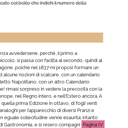
ate col bollo che indichi il numero della
enza avvedersene, perché, il primo a
colo, si passa con faciltà al secondo, quindi al
aragone, poiché nel 1837 mi proposi formare un
lcune nozioni di scalcare, con un calendario
ialetto Napolitano, con un altro Calendario
e! rimasi sorpreso in vedere la precocità con la
enope, nel Regno intero, e nell’Estero ancora. A
quella prima Edizione in ottavo, di fogli venti
analoghi per l’apparecchio di diversi Pranzi e
on eguale sollecitudine venne esaurita; intanto
 di Gastronomia, e si resero compagni
IV