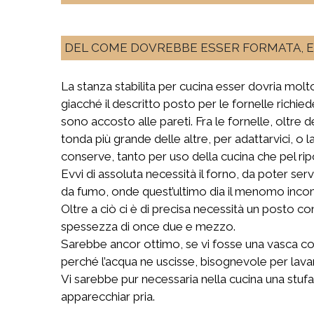
DEL COME DOVREBBE ESSER FORMATA, E 
La stanza stabilita per cucina esser dovria molto
giacché il descritto posto per le fornelle richie
sono accosto alle pareti. Fra le fornelle, oltre
tonda più grande delle altre, per adattarvici, o 
conserve, tanto per uso della cucina che pel rip
Evvi di assoluta necessità il forno, da poter se
da fumo, onde quest’ultimo dia il menomo inc
Oltre a ciò ci è di precisa necessità un posto co
spessezza di once due e mezzo.
Sarebbe ancor ottimo, se vi fosse una vasca co
perché l’acqua ne uscisse, bisognevole per lavar
Vi sarebbe pur necessaria nella cucina una stufa
apparecchiar pria.