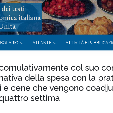
dei testi
omica italiana
’Unità
BOLARIO
ATLANTE
ATTIVITÀ E PUBBLICAZI
 comulativamente col suo cor
ativa della spesa con la prat
i e cene che vengono coadjuv
 quattro settima