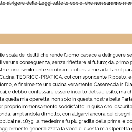
te al rigore delle Leggi tutte le copie, che non saranno marc
ile scala dei delitti che rende l’uomo capace a delinguere s
eruna conseguenza, senza riflettere al futuro; dal primo pic
 distruzione: similmente sembrami potersi a me adattare il p
Cucina TEORICO-PRATICA, col corrispondente Riposto, ed a
 al giorno, e finalmente una cucina veramente Casereccia in D
icai; e debbo confessare essere incerto del suo esito; ma ch
ita quella mia operetta, non solo in questa nostra bella Part
or proprio immensamente soddisfatto; in guisa che, esaurita 
conda, ampliandola di molto, con alligarvi ancora dei disegni 
ubblicai nel 1839: la medesima fu più gradita della prima, e c
 maggiormente generalizzata la voce di questa mia Operetta