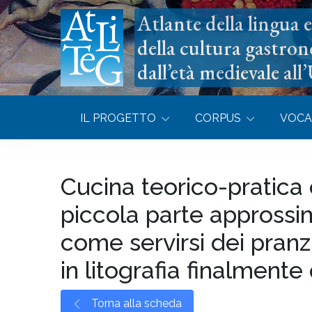
Atlante della lingua e 
della cultura gastron
dall’età medievale all
IL PROGETTO
CORPUS
VOCA
Cucina teorico-pratica
piccola parte approssim
come servirsi dei pranz
in litografia finalmente
Torna alla scheda