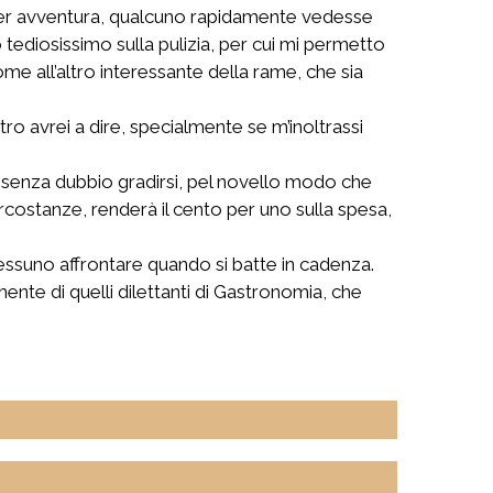
per avventura, qualcuno rapidamente vedesse
ediosissimo sulla pulizia, per cui mi permetto
me all’altro interessante della rame, che sia
ro avrei a dire, specialmente se m’inoltrassi
rà senza dubbio gradirsi, pel novello modo che
ircostanze, renderà il cento per uno sulla spesa,
essuno affrontare quando si batte in cadenza.
nte di quelli dilettanti di Gastronomia, che