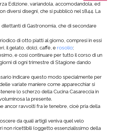
a terza Edizione, variandola, accomodandola, ed
n diversi disegni, che si pubblicò nel 1844. La
 dilettanti di Gastronomia, che di secondare
dico di otto piatti al giorno, compresi in essi
, il gelato, dolci, caffè, e
rosolio
;
simo, e così continuare per tutto il corso di un
 giorni di ogni trimestre di Stagione dando
essario indicare questo modo specialmente per
 delle variate maniere come apparecchiar si
tenere lo scherzo della Cucina Casareccia in
voluminosa la presente.
ncor ravvolti fra le tenebre, cioè pria della
scere da quali artigli veniva quel velo
i non ricettibili (oggetto essenzialissimo della