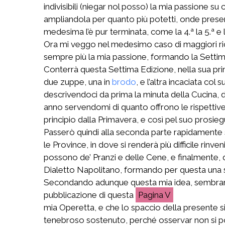
indivisibili (niegar nol posso) la mia passione 
ampliandola per quanto più potetti, onde presenta
medesima l’è pur terminata, come la 4.ª la 5.ª e l
Ora mi veggo nel medesimo caso di maggiori rich
sempre più la mia passione, formando la Settim
Conterrà questa Settima Edizione, nella sua prim
due zuppe, una in
brodo
, e l’altra incaciata col
descrivendoci da prima la minuta della Cucina, d
anno servendomi di quanto offrono le rispettive S
principio dalla Primavera, e così pel suo prosieg
Passerò quindi alla seconda parte rapidamente 
le Province, in dove si renderà più difficile r
possono de’ Pranzi e delle Cene, e finalmente,
Dialetto Napolitano, formando per questa una 
Secondando adunque questa mia idea, sembrami m
pubblicazione di questa
V
mia Operetta, e che lo spaccio della presente si
tenebroso sostenuto, perché osservar non si potess