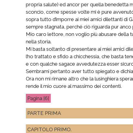
propria salute) ed ancor per quella benedetta
sconcio, come spesse volte mi è pure avvenuto, 
sopra tutto d’imporre ai miei amici dilettanti di
sempre stagnata, perché ciò riguarda pur anco p
Mio caro lettore, non voglio più abusare della tu
nella storia.
Mi basta soltanto di presentare ai miei amici di
l’ho trattato e sfido a chicchessia, che basta te
e con qualche sagace avvedutezza esser sicuro d
Sembrami pertanto aver tutto spiegato e dichiar
Ora non mi rimane altro che la lusinghiera spera
rende il mio cuore al massimo dei contenti.
[6]
PARTE PRIMA
CAPITOLO PRIMO.