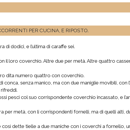
OCCORRENTI PER CUCINA, E RIPOSTO.
a di dodici, e l’ultima di caraffe sei.
on il loro coverchio. Altre due per metà. Altre quattro casser
ro dita numero quattro con coverchio.
 conca, senza manico, ma con due maniglie movibili, con l’
rifreddi.
ssi pesci col suo corrispondente coverchio incassato, e l’ani
tra per metà, con li corrispondenti fornelli, ma di quelli alti
osì dette tielle a due maniche con i coverchi a fornello, una