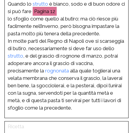
Quando lo
strutto
è bianco, sodo e di buon odore ci
si può fare
12
lo sfoglio come quello al butiro; ma ciò riesce più
facilmente nell’inverno, però bisogna impastare la
pasta molto più tenera della precedente.
In molte parti del Regno di Napoli ove si scarseggia
di butiro, necessariamente si deve far uso dello
strutto
, e del grascio di rognone di manzo, potrai
adoperare ancora il grascio di vaccina,
precisamente la
rognonata
alla quale toglierai una
velata membrana che conserva il grascio, la laverai
ben bene, la sgocciolerai, e la pesterai, dipoi l’unirai
con la sugna, servendoti per la quantità metà e
metà, e di questa pasta ti servirai per tutti i lavori di
sfoglio come la precedente.