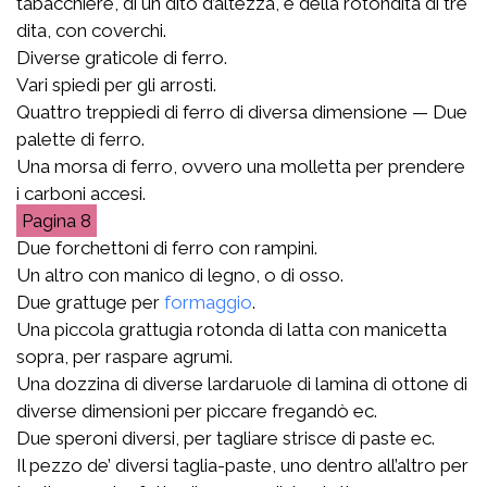
tabacchiere, di un dito d’altezza, e della rotondità di tre
dita, con coverchi.
Diverse graticole di ferro.
Vari spiedi per gli arrosti.
Quattro treppiedi di ferro di diversa dimensione — Due
palette di ferro.
Una morsa di ferro, ovvero una molletta per prendere
i carboni accesi.
8
Due forchettoni di ferro con rampini.
Un altro con manico di legno, o di osso.
Due grattuge per
formaggio
.
Una piccola grattugia rotonda di latta con manicetta
sopra, per raspare agrumi.
Una dozzina di diverse lardaruole di lamina di ottone di
diverse dimensioni per piccare fregandò ec.
Due speroni diversi, per tagliare strisce di paste ec.
Il pezzo de’ diversi taglia-paste, uno dentro all’altro per