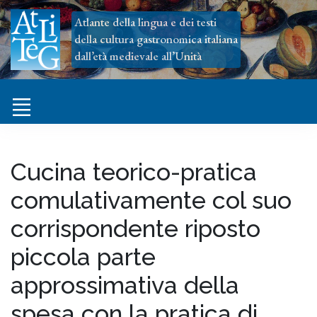
Atlante della lingua e dei testi
della cultura gastronomica italiana
dall’età medievale all’Unità
Cucina teorico-pratica
comulativamente col suo
corrispondente riposto
piccola parte
approssimativa della
spesa con la pratica di