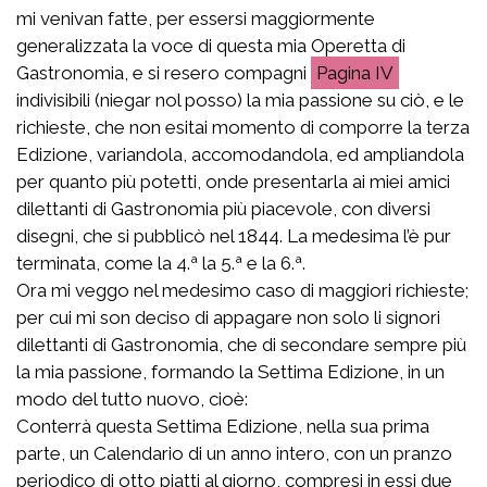
mi venivan fatte, per essersi maggiormente
generalizzata la voce di questa mia Operetta di
Gastronomia, e si resero compagni
IV
indivisibili (niegar nol posso) la mia passione su ciò, e le
richieste, che non esitai momento di comporre la terza
Edizione, variandola, accomodandola, ed ampliandola
per quanto più potetti, onde presentarla ai miei amici
dilettanti di Gastronomia più piacevole, con diversi
disegni, che si pubblicò nel 1844. La medesima l’è pur
terminata, come la 4.ª la 5.ª e la 6.ª.
Ora mi veggo nel medesimo caso di maggiori richieste;
per cui mi son deciso di appagare non solo li signori
dilettanti di Gastronomia, che di secondare sempre più
la mia passione, formando la Settima Edizione, in un
modo del tutto nuovo, cioè:
Conterrà questa Settima Edizione, nella sua prima
parte, un Calendario di un anno intero, con un pranzo
periodico di otto piatti al giorno, compresi in essi due