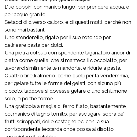
Due coppini con manico lungo, per prendere acqua, e
per acque granite.
Setacci di diverso calibro, e di questi molti, perché non
sono mai bastanti.
Uno stenderello, rigato per il suo rotondo per
delineare pasta per dolci.
Una pietra col suo corrispondente laganatoio ancor di
pietra come quella, che si manteca il cioccolatto, per
lavorarci similmente le mandorle, e ridurle a pasta.
Quattro tinelli almeno, come quelli per la vendemmia,
per gelare tutte le forme dei gelati, con alcuno più
piccolo, laddove si dovesse gelare o uno schiumone
solo, o poche forme.
Una graticola a maglia di ferro filato, bastantemente,
col manico di legno tornito, per asciugarvi sopra de’
frutti sciroppati, delle castagne ec. con la sua
corrispondente leccarda onde possa al disotto
sgocciolare il giulebbe.