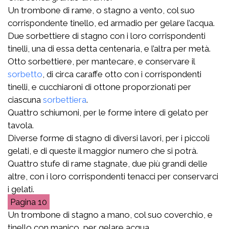
Un trombone di rame, o stagno a vento, col suo
corrispondente tinello, ed armadio per gelare l’acqua.
Due sorbettiere di stagno con i loro corrispondenti
tinelli, una di essa detta centenaria, e l’altra per metà.
Otto sorbettiere, per mantecare, e conservare il
sorbetto
, di circa caraffe otto con i corrispondenti
tinelli, e cucchiaroni di ottone proporzionati per
ciascuna
sorbettiera
.
Quattro schiumoni, per le forme intere di gelato per
tavola.
Diverse forme di stagno di diversi lavori, per i piccoli
gelati, e di queste il maggior numero che si potrà.
Quattro stufe di rame stagnate, due più grandi delle
altre, con i loro corrispondenti tenacci per conservarci
i gelati.
10
Un trombone di stagno a mano, col suo coverchio, e
tinello con manico, per gelare acqua.