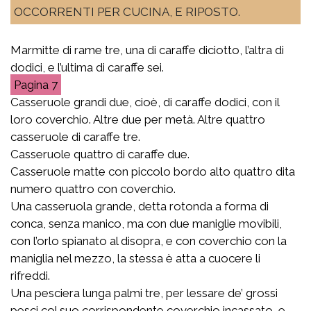
OCCORRENTI PER CUCINA, E RIPOSTO.
Marmitte di rame tre, una di caraffe diciotto, l’altra di
dodici, e l’ultima di caraffe sei.
7
Casseruole grandi due, cioè, di caraffe dodici, con il
loro coverchio. Altre due per metà. Altre quattro
casseruole di caraffe tre.
Casseruole quattro di caraffe due.
Casseruole matte con piccolo bordo alto quattro dita
numero quattro con coverchio.
Una casseruola grande, detta rotonda a forma di
conca, senza manico, ma con due maniglie movibili,
con l’orlo spianato al disopra, e con coverchio con la
maniglia nel mezzo, la stessa è atta a cuocere li
rifreddi.
Una pesciera lunga palmi tre, per lessare de’ grossi
pesci col suo corrispondente coverchio incassato, e