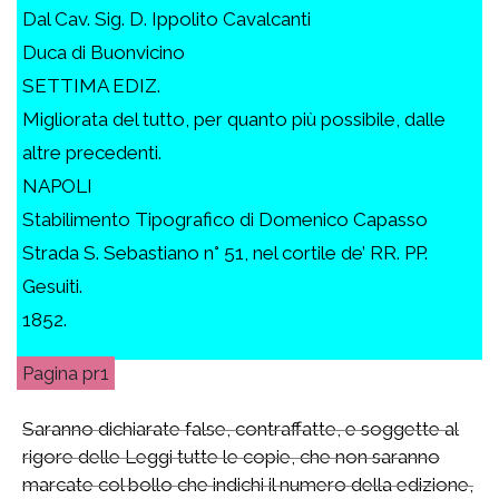
Dal Cav. Sig. D. Ippolito Cavalcanti
Duca di Buonvicino
SETTIMA EDIZ.
Migliorata del tutto, per quanto più possibile, dalle
altre precedenti.
NAPOLI
Stabilimento Tipografico di Domenico Capasso
Strada S. Sebastiano n° 51, nel cortile de’ RR. PP.
Gesuiti.
1852.
pr1
Saranno dichiarate false, contraffatte, e soggette al
rigore delle Leggi tutte le copie, che non saranno
marcate col bollo che indichi il numero della edizione,