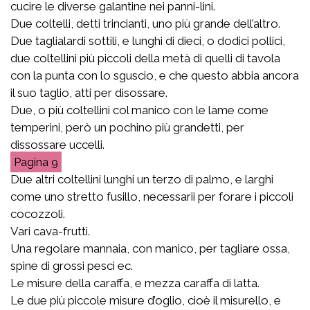
cucire le diverse galantine nei panni-lini.
Due coltelli, detti trincianti, uno più grande dell’altro.
Due taglialardi sottili, e lunghi di dieci, o dodici pollici,
due coltellini più piccoli della metà di quelli di tavola
con la punta con lo sguscio, e che questo abbia ancora
il suo taglio, atti per disossare.
Due, o più coltellini col manico con le lame come
temperini, però un pochino più grandetti, per
dissossare uccelli.
9
Due altri coltellini lunghi un terzo di palmo, e larghi
come uno stretto fusillo, necessarii per forare i piccoli
cocozzoli.
Vari cava-frutti.
Una regolare mannaia, con manico, per tagliare ossa,
spine di grossi pesci ec.
Le misure della caraffa, e mezza caraffa di latta.
Le due più piccole misure d’oglio, cioè il misurello, e