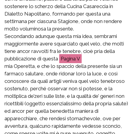
sostenere lo scherzo della Cucina Casareccia in
Dialetto Napolitano, formando per questa una
settimana per ciascuna Stagione, onde non rendere
molto voluminosa la presente.
Secondando adunque questa mia idea, sembrami
maggiormente avere squarciato quel velo, che molti
tiene ancor ravvolti fra le tenebre, cioè pria della
pubblicazione di questa
V
mia Operetta, e che lo spaccio della presente sia un
farmaco salutare, onde ridonar loro la luce, e così
conoscere da quali artigli veniva quel velo tenebroso
sostenuto, perché osservar non si potesse, e la
moltiplica de’zeri sulle liste, e la qualità de’ generi non
ricettibili (oggetto essenzialissimo della propria salute)
ed ancor per quella benedetta maniera di
apparecchiare, che rendesi stomachevole, ove per
avventura, qualcuno rapidamente vedesse sconcio,
come spesse volte mi è pure avvenuto, oggetto