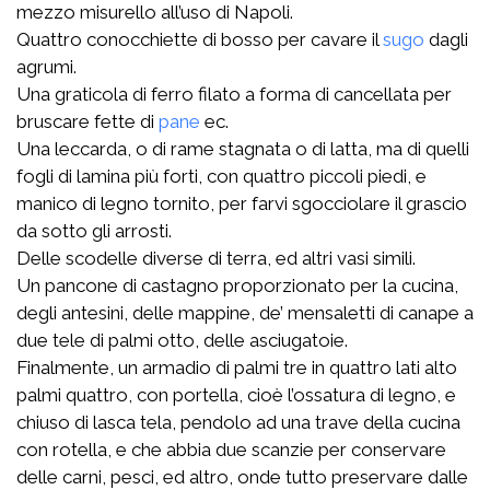
mezzo misurello all’uso di Napoli.
Quattro conocchiette di bosso per cavare il
sugo
dagli
agrumi.
Una graticola di ferro filato a forma di cancellata per
bruscare fette di
pane
ec.
Una leccarda, o di rame stagnata o di latta, ma di quelli
fogli di lamina più forti, con quattro piccoli piedi, e
manico di legno tornito, per farvi sgocciolare il grascio
da sotto gli arrosti.
Delle scodelle diverse di terra, ed altri vasi simili.
Un pancone di castagno proporzionato per la cucina,
degli antesini, delle mappine, de’ mensaletti di canape a
due tele di palmi otto, delle asciugatoie.
Finalmente, un armadio di palmi tre in quattro lati alto
palmi quattro, con portella, cioè l’ossatura di legno, e
chiuso di lasca tela, pendolo ad una trave della cucina
con rotella, e che abbia due scanzie per conservare
delle carni, pesci, ed altro, onde tutto preservare dalle