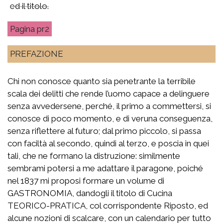
ed il titolo.
pr2
PREFAZIONE
Chi non conosce quanto sia penetrante la terribile
scala dei delitti che rende l’uomo capace a delinguere
senza avvedersene, perché, il primo a commettersi, si
conosce di poco momento, e di veruna conseguenza,
senza riflettere al futuro; dal primo piccolo, si passa
con faciltà al secondo, quindi al terzo, e poscia in quei
tali, che ne formano la distruzione: similmente
sembrami potersi a me adattare il paragone, poiché
nel 1837 mi proposi formare un volume di
GASTRONOMIA, dandogli il titolo di Cucina
TEORICO-PRATICA, col corrispondente Riposto, ed
alcune nozioni di scalcare, con un calendario per tutto