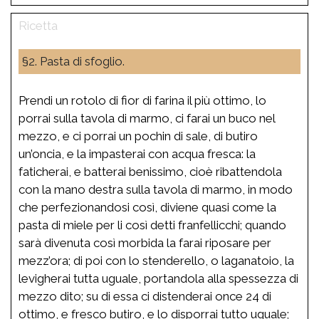
§2. Pasta di sfoglio.
Prendi un rotolo di fior di farina il più ottimo, lo
porrai sulla tavola di marmo, ci farai un buco nel
mezzo, e ci porrai un pochin di sale, di butiro
un’oncia, e la impasterai con acqua fresca: la
faticherai, e batterai benissimo, cioè ribattendola
con la mano destra sulla tavola di marmo, in modo
che perfezionandosi così, diviene quasi come la
pasta di miele per li così detti franfellicchi; quando
sarà divenuta così morbida la farai riposare per
mezz’ora; di poi con lo stenderello, o laganatoio, la
levigherai tutta uguale, portandola alla spessezza di
mezzo dito; su di essa ci distenderai once 24 di
ottimo, e fresco butiro, e lo disporrai tutto uguale;