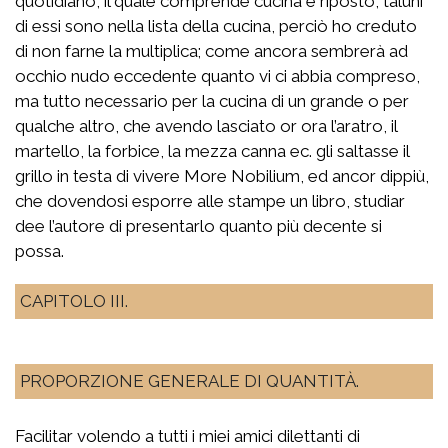
quotidiano, il quale comprende cucina e riposto, taluni
di essi sono nella lista della cucina, perciò ho creduto
di non farne la multiplica; come ancora sembrerà ad
occhio nudo eccedente quanto vi ci abbia compreso,
ma tutto necessario per la cucina di un grande o per
qualche altro, che avendo lasciato or ora l’aratro, il
martello, la forbice, la mezza canna ec. gli saltasse il
grillo in testa di vivere More Nobilium, ed ancor dippiù,
che dovendosi esporre alle stampe un libro, studiar
dee l’autore di presentarlo quanto più decente si
possa.
CAPITOLO III.
PROPORZIONE GENERALE DI QUANTITÀ.
Facilitar volendo a tutti i miei amici dilettanti di