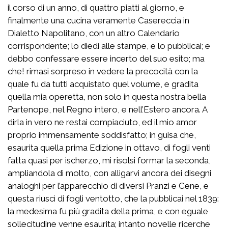
il corso di un anno, di quattro piatti al giorno, e
finalmente una cucina veramente Casereccia in
Dialetto Napolitano, con un altro Calendario
corrispondente; lo diedi alle stampe, e lo pubblicai; e
debbo confessare essere incerto del suo esito; ma
che! rimasi sorpreso in vedere la precocità con la
quale fu da tutti acquistato quel volume, e gradita
quella mia operetta, non solo in questa nostra bella
Partenope, nel Regno intero, e nell’Estero ancora. A
dirla in vero ne restai compiaciuto, ed il mio amor
proprio immensamente soddisfatto; in guisa che,
esaurita quella prima Edizione in ottavo, di fogli venti
fatta quasi per ischerzo, mi risolsi formar la seconda,
ampliandola di molto, con alligarvi ancora dei disegni
analoghi per l’apparecchio di diversi Pranzi e Cene, e
questa riuscì di fogli ventotto, che la pubblicai nel 1839:
la medesima fu più gradita della prima, e con eguale
sollecitudine venne esaurita; intanto novelle ricerche