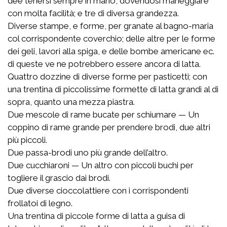
dee tenersi sempre in mano, dovendosi maneggiare
con molta facilità; e tre di diversa grandezza.
Diverse stampe, e forme, per granate al bagno-maria
col corrispondente coverchio; delle altre per le forme
dei geli, lavori alla spiga, e delle bombe americane ec.
di queste ve ne potrebbero essere ancora di latta.
Quattro dozzine di diverse forme per pasticetti; con
una trentina di piccolissime formette di latta grandi al di
sopra, quanto una mezza piastra.
Due mescole di rame bucate per schiumare — Un
coppino di rame grande per prendere brodi, due altri
più piccoli.
Due passa-brodi uno più grande dell’altro.
Due cucchiaroni — Un altro con piccoli buchi per
togliere il grascio dai brodi.
Due diverse cioccolattiere con i corrispondenti
frollatoi di legno.
Una trentina di piccole forme di latta a guisa di