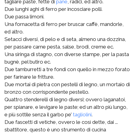
tagliare paste, fette di
pane
, radici, ed altro.
Due lunghi aghi di ferro per incosciare polli.
Due passa limoni.
Una fornacetta di ferro per bruscar caffè, mandorle,
ed altro.
Setacci diversi, di pelo e di seta, almeno una dozzina,
per passare carne pesta, salse, brodi, creme ec.
Una siringa di stagno, con diverse stampe, per la pasta
bugnè, pel butiro ec.
Due tamburretti a tre fondi con quello in mezzo forato
per farinare le fritture.
Due mortai di pietra con pestelli di legno, un mortaio di
bronzo con corrispondente pestello.
Quattro stenderelli di legno diversi; ovvero laganatoi,
per spianare, e levigare le paste; ed un altro più lungo,
e più sottile senza il garbo pe’
tagliolini
.
Due fascetti di vetiche, ovvero le così dette, dai ...
sbattitore, questo è uno strumento di cucina