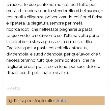
chiuderai le due punte nel mezzo, ed il tutto per
metà, distenderai con lo stenderello di bel nuovo, e
con molta diligenza, polverizzando col fior di farina,
e ripeterai la piegatura sempre per metà,
ricordandoti, che nell’estate piegherai la pasta
cinque volte, e nell’inverno sei; l'ultima volta poi la
lascerai della stessa grossezza di mezzo dito.
Taglierai questa pasta col coltello infocato,
dividendola, e suddividendola, per que’’lavori che ti
necessiteranno; tutti quei primi contorni, che ne
toglierai, di essi potrai servirtene, per suoli di torte,
di pasticcetti, petit-paté, ed altro.
§3. Pasta per sfoglio allo
strutto
.