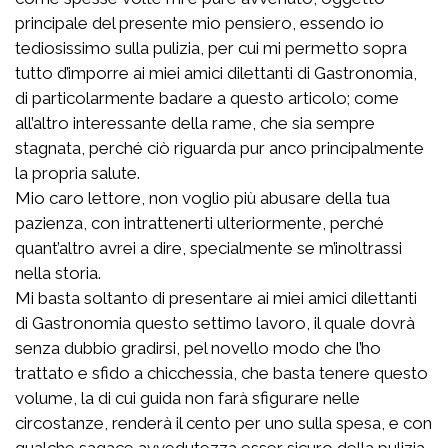
principale del presente mio pensiero, essendo io
tediosissimo sulla pulizia, per cui mi permetto sopra
tutto d’imporre ai miei amici dilettanti di Gastronomia,
di particolarmente badare a questo articolo; come
all’altro interessante della rame, che sia sempre
stagnata, perché ciò riguarda pur anco principalmente
la propria salute.
Mio caro lettore, non voglio più abusare della tua
pazienza, con intrattenerti ulteriormente, perché
quant’altro avrei a dire, specialmente se m’inoltrassi
nella storia.
Mi basta soltanto di presentare ai miei amici dilettanti
di Gastronomia questo settimo lavoro, il quale dovrà
senza dubbio gradirsi, pel novello modo che l’ho
trattato e sfido a chicchessia, che basta tenere questo
volume, la di cui guida non farà sfigurare nelle
circostanze, renderà il cento per uno sulla spesa, e con
qualche sagace avvedutezza esser sicuro della pulizia.