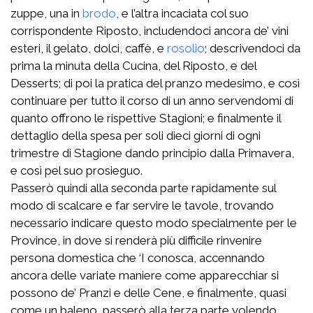
zuppe, una in
brodo
, e l’altra incaciata col suo
corrispondente Riposto, includendoci ancora de’ vini
esteri, il gelato, dolci, caffè, e
rosolio
; descrivendoci da
prima la minuta della Cucina, del Riposto, e del
Desserts; di poi la pratica del pranzo medesimo, e così
continuare per tutto il corso di un anno servendomi di
quanto offrono le rispettive Stagioni; e finalmente il
dettaglio della spesa per soli dieci giorni di ogni
trimestre di Stagione dando principio dalla Primavera,
e così pel suo prosieguo.
Passerò quindi alla seconda parte rapidamente sul
modo di scalcare e far servire le tavole, trovando
necessario indicare questo modo specialmente per le
Province, in dove si renderà più difficile rinvenire
persona domestica che ‘I conosca, accennando
ancora delle variate maniere come apparecchiar si
possono de’ Pranzi e delle Cene, e finalmente, quasi
come un baleno, passerò alla terza parte volendo