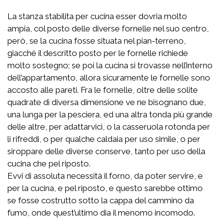
La stanza stabilita per cucina esser dovria molto
ampia, col posto delle diverse fornelle nel suo centro,
però, se la cucina fosse situata nel pian-terreno,
giacché il descritto posto per le fornelle richiede
molto sostegno; se poi la cucina si trovasse nell’interno
dell’appartamento, allora sicuramente le fornelle sono
accosto alle pareti. Fra le fornelle, oltre delle solite
quadrate di diversa dimensione ve ne bisognano due,
una lunga per la pesciera, ed una altra tonda più grande
delle altre, per adattarvici, o la casseruola rotonda per
li rifreddi, o per qualche caldaia per uso simile, o per
siroppare delle diverse conserve, tanto per uso della
cucina che pel riposto.
Evvi di assoluta necessità il forno, da poter servire, e
per la cucina, e pel riposto, e questo sarebbe ottimo
se fosse costrutto sotto la cappa del cammino da
fumo, onde quest’ultimo dia il menomo incomodo.