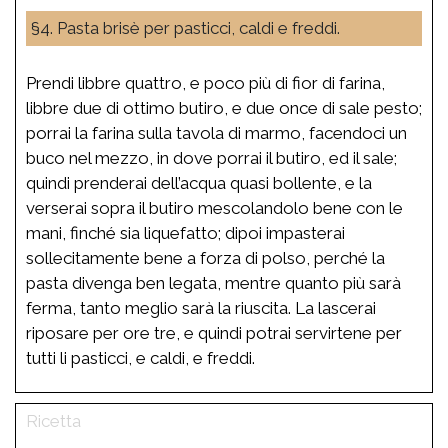
§4. Pasta brisè per pasticci, caldi e freddi.
Prendi libbre quattro, e poco più di fior di farina,
libbre due di ottimo butiro, e due once di sale pesto;
porrai la farina sulla tavola di marmo, facendoci un
buco nel mezzo, in dove porrai il butiro, ed il sale;
quindi prenderai dell’acqua quasi bollente, e la
verserai sopra il butiro mescolandolo bene con le
mani, finché sia liquefatto; dipoi impasterai
sollecitamente bene a forza di polso, perché la
pasta divenga ben legata, mentre quanto più sarà
ferma, tanto meglio sarà la riuscita. La lascerai
riposare per ore tre, e quindi potrai servirtene per
tutti li pasticci, e caldi, e freddi.