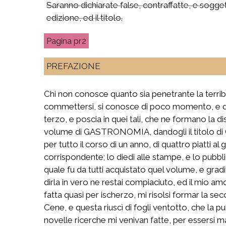
Saranno dichiarate false, contraffatte, e sogget
edizione, ed il titolo.
pr2
PREFAZIONE
Chi non conosce quanto sia penetrante la terrib
commettersi, si conosce di poco momento, e di v
terzo, e poscia in quei tali, che ne formano la
volume di GASTRONOMIA, dandogli il titolo di 
per tutto il corso di un anno, di quattro piatti
corrispondente; lo diedi alle stampe, e lo pubbl
quale fu da tutti acquistato quel volume, e grad
dirla in vero ne restai compiaciuto, ed il mio am
fatta quasi per ischerzo, mi risolsi formar la se
Cene, e questa riuscì di fogli ventotto, che la p
novelle ricerche mi venivan fatte, per essersi