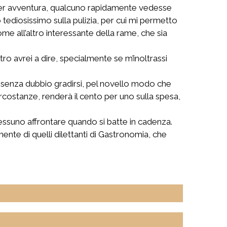
per avventura, qualcuno rapidamente vedesse
ediosissimo sulla pulizia, per cui mi permetto
me all’altro interessante della rame, che sia
ro avrei a dire, specialmente se m’inoltrassi
rà senza dubbio gradirsi, pel novello modo che
ircostanze, renderà il cento per uno sulla spesa,
essuno affrontare quando si batte in cadenza.
nte di quelli dilettanti di Gastronomia, che