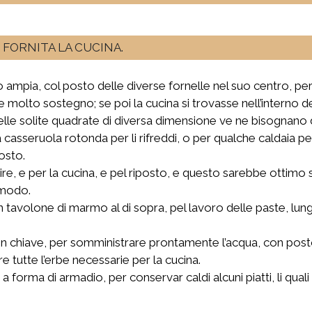
FORNITA LA CUCINA.
 ampia, col posto delle diverse fornelle nel suo centro, però
de molto sostegno; se poi la cucina si trovasse nell’interno 
 delle solite quadrate di diversa dimensione ve ne bisognano 
la casseruola rotonda per li rifreddi, o per qualche caldaia p
osto.
rvire, e per la cucina, e pel riposto, e questo sarebbe otti
omodo.
n tavolone di marmo al di sopra, pel lavoro delle paste, lung
n chiave, per somministrare prontamente l’acqua, con post
e tutte l’erbe necessarie per la cucina.
 a forma di armadio, per conservar caldi alcuni piatti, li q