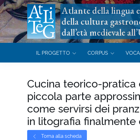
Atlante della lingua e 
della cultura gastron
dall’età medievale all
IL PROGETTO
CORPUS
VOCA
Cucina teorico-pratica
piccola parte approssim
come servirsi dei pranz
in litografia finalmente
Torna alla scheda