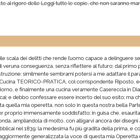
te al rigore delle Leggi tutte le copie, che non saranno marc
ile scala dei delitti che rende l’uomo capace a delinguere s
eruna conseguenza, senza riflettere al futuro; dal primo pic
 distruzione: similmente sembrami potersi a me adattare il p
Cucina TEORICO-PRATICA, col corrispondente Riposto, ed a
 al giorno, e finalmente una cucina veramente Casereccia in D
icai; e debbo confessare essere incerto del suo esito; ma ch
ita quella mia operetta, non solo in questa nostra bella Part
or proprio immensamente soddisfatto; in guisa che, esaurita 
conda, ampliandola di molto, con alligarvi ancora dei disegni 
ubblicai nel 1839: la medesima fu più gradita della prima, e c
 maggiormente generalizzata la voce di questa mia Operetta