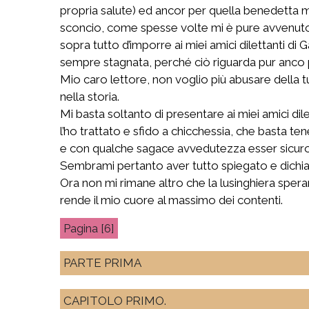
propria salute) ed ancor per quella benedetta
sconcio, come spesse volte mi è pure avvenuto, 
sopra tutto d’imporre ai miei amici dilettanti di
sempre stagnata, perché ciò riguarda pur anco p
Mio caro lettore, non voglio più abusare della tu
nella storia.
Mi basta soltanto di presentare ai miei amici di
l’ho trattato e sfido a chicchessia, che basta te
e con qualche sagace avvedutezza esser sicuro d
Sembrami pertanto aver tutto spiegato e dichiar
Ora non mi rimane altro che la lusinghiera spera
rende il mio cuore al massimo dei contenti.
[6]
PARTE PRIMA
CAPITOLO PRIMO.