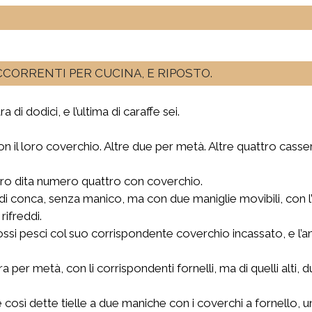
OCCORRENTI PER CUCINA, E RIPOSTO.
a di dodici, e l’ultima di caraffe sei.
on il loro coverchio. Altre due per metà. Altre quattro casser
ro dita numero quattro con coverchio.
 conca, senza manico, ma con due maniglie movibili, con l’
rifreddi.
ssi pesci col suo corrispondente coverchio incassato, e l’ani
tra per metà, con li corrispondenti fornelli, ma di quelli alti
osì dette tielle a due maniche con i coverchi a fornello, una