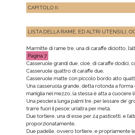
CAPITOLO II.
LISTA DELLA RAME, ED ALTRI UTENSILI, 
Marmitte di rame tre, una di caraffe diciotto, l’altr
7
Casseruole grandi due, cioè, di caraffe dodici, c
Casseruole quattro di caraffe due.
Casseruole matte con piccolo bordo alto quatt
Una casseruola grande, detta rotonda a forma di
maniglia nel mezzo, la stessa è atta a cuocere li 
Una pesciera lunga palmi tre, per lessare de’ gro
trarre fuori il pesce; un’altra per metà.
Due tortiere, una di esse per 24 pasticetti, e l’al
proporzionatamente.
Due padelle, ovvero tortiere, e propriamente le c