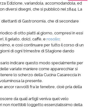
a terza Edizione, variandola, accomodandola, ed
n diversi disegni, che si pubblicò nel 1844. La
 dilettanti di Gastronomia, che di secondare
dico di otto piatti al giorno, compresi in essi
, il gelato, dolci, caffè, e
rosolio
;
simo, e così continuare per tutto il corso di un
 giorni di ogni trimestre di Stagione dando
essario indicare questo modo specialmente per
 delle variate maniere come apparecchiar si
tenere lo scherzo della Cucina Casareccia in
voluminosa la presente.
ncor ravvolti fra le tenebre, cioè pria della
scere da quali artigli veniva quel velo
i non ricettibili (oggetto essenzialissimo della