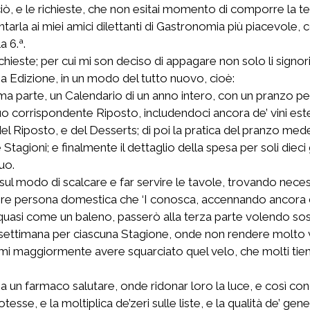
su ciò, e le richieste, che non esitai momento di comporre l
rla ai miei amici dilettanti di Gastronomia più piacevole, co
a 6.ª.
ieste; per cui mi son deciso di appagare non solo li signori
a Edizione, in un modo del tutto nuovo, cioè:
a parte, un Calendario di un anno intero, con un pranzo perio
 suo corrispondente Riposto, includendoci ancora de’ vini esteri
el Riposto, e del Desserts; di poi la pratica del pranzo mede
tagioni; e finalmente il dettaglio della spesa per soli dieci
uo.
sul modo di scalcare e far servire le tavole, trovando nec
invenire persona domestica che ‘I conosca, accennando ancora
 quasi come un baleno, passerò alla terza parte volendo sos
settimana per ciascuna Stagione, onde non rendere molto 
aggiormente avere squarciato quel velo, che molti tiene a
a un farmaco salutare, onde ridonar loro la luce, e così cono
e, e la moltiplica de’zeri sulle liste, e la qualità de’ gener