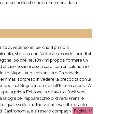
ate col bollo che indichi il numero della
enza avvedersene, perché, il primo a
colo, si passa con faciltà al secondo, quindi al
aragone, poiché nel 1837 mi proposi formare un
lcune nozioni di scalcare, con un calendario
ialetto Napolitano, con un altro Calendario
e! rimasi sorpreso in vedere la precocità con la
enope, nel Regno intero, e nell’Estero ancora. A
quella prima Edizione in ottavo, di fogli venti
analoghi per l’apparecchio di diversi Pranzi e
on eguale sollecitudine venne esaurita; intanto
 di Gastronomia, e si resero compagni
IV