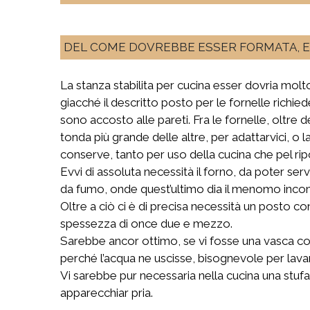
DEL COME DOVREBBE ESSER FORMATA, E 
La stanza stabilita per cucina esser dovria molto
giacché il descritto posto per le fornelle richie
sono accosto alle pareti. Fra le fornelle, oltre
tonda più grande delle altre, per adattarvici, o 
conserve, tanto per uso della cucina che pel rip
Evvi di assoluta necessità il forno, da poter se
da fumo, onde quest’ultimo dia il menomo inc
Oltre a ciò ci è di precisa necessità un posto co
spessezza di once due e mezzo.
Sarebbe ancor ottimo, se vi fosse una vasca co
perché l’acqua ne uscisse, bisognevole per lavar
Vi sarebbe pur necessaria nella cucina una stufa
apparecchiar pria.