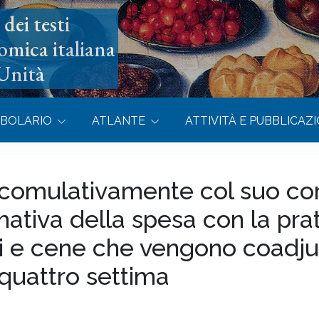
dei testi
omica italiana
’Unità
BOLARIO
ATLANTE
ATTIVITÀ E PUBBLICAZI
 comulativamente col suo cor
ativa della spesa con la prat
i e cene che vengono coadjuv
 quattro settima