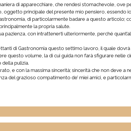
 maniera di apparecchiare, che rendesi stomachevole, ove 
oggetto principale del presente mio pensiero, essendo io t
 Gastronomia, di particolarmente badare a questo articolo; co
rincipalmente la propria salute.
a pazienza, con intrattenerti ulteriormente, perché quant’alt
lettanti di Gastronomia questo settimo lavoro, il quale dov
nere questo volume, la di cui guida non farà sfigurare nelle c
ella pulizia.
ato, e con la massima sincerità; sincerità che non deve a n
nza del grazioso compatimento de’ miei amici, e particolarme