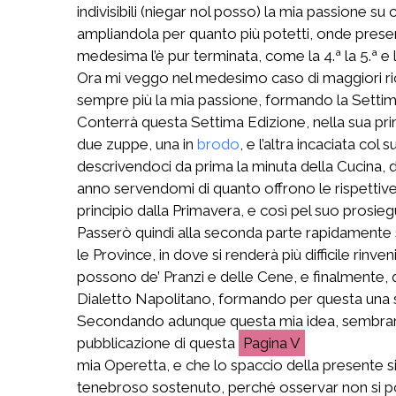
indivisibili (niegar nol posso) la mia passione 
ampliandola per quanto più potetti, onde presenta
medesima l’è pur terminata, come la 4.ª la 5.ª e l
Ora mi veggo nel medesimo caso di maggiori rich
sempre più la mia passione, formando la Settim
Conterrà questa Settima Edizione, nella sua prim
due zuppe, una in
brodo
, e l’altra incaciata col
descrivendoci da prima la minuta della Cucina, d
anno servendomi di quanto offrono le rispettive S
principio dalla Primavera, e così pel suo prosieg
Passerò quindi alla seconda parte rapidamente 
le Province, in dove si renderà più difficile r
possono de’ Pranzi e delle Cene, e finalmente,
Dialetto Napolitano, formando per questa una 
Secondando adunque questa mia idea, sembrami m
pubblicazione di questa
V
mia Operetta, e che lo spaccio della presente si
tenebroso sostenuto, perché osservar non si potess