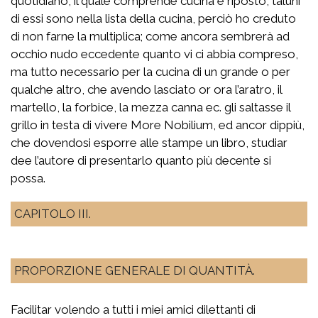
quotidiano, il quale comprende cucina e riposto, taluni
di essi sono nella lista della cucina, perciò ho creduto
di non farne la multiplica; come ancora sembrerà ad
occhio nudo eccedente quanto vi ci abbia compreso,
ma tutto necessario per la cucina di un grande o per
qualche altro, che avendo lasciato or ora l’aratro, il
martello, la forbice, la mezza canna ec. gli saltasse il
grillo in testa di vivere More Nobilium, ed ancor dippiù,
che dovendosi esporre alle stampe un libro, studiar
dee l’autore di presentarlo quanto più decente si
possa.
CAPITOLO III.
PROPORZIONE GENERALE DI QUANTITÀ.
Facilitar volendo a tutti i miei amici dilettanti di