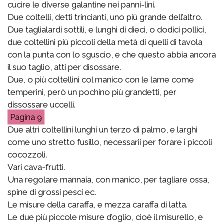
cucire le diverse galantine nei panni-lini.
Due coltelli, detti trincianti, uno più grande dell’altro.
Due taglialardi sottili, e lunghi di dieci, o dodici pollici,
due coltellini più piccoli della metà di quelli di tavola
con la punta con lo sguscio, e che questo abbia ancora
il suo taglio, atti per disossare.
Due, o più coltellini col manico con le lame come
temperini, però un pochino più grandetti, per
dissossare uccelli.
9
Due altri coltellini lunghi un terzo di palmo, e larghi
come uno stretto fusillo, necessarii per forare i piccoli
cocozzoli.
Vari cava-frutti.
Una regolare mannaia, con manico, per tagliare ossa,
spine di grossi pesci ec.
Le misure della caraffa, e mezza caraffa di latta.
Le due più piccole misure d’oglio, cioè il misurello, e