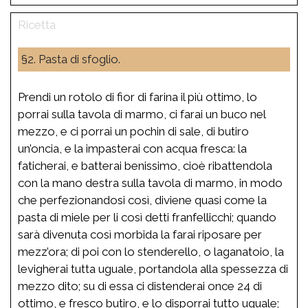
§2. Pasta di sfoglio.
Prendi un rotolo di fior di farina il più ottimo, lo
porrai sulla tavola di marmo, ci farai un buco nel
mezzo, e ci porrai un pochin di sale, di butiro
un’oncia, e la impasterai con acqua fresca: la
faticherai, e batterai benissimo, cioè ribattendola
con la mano destra sulla tavola di marmo, in modo
che perfezionandosi così, diviene quasi come la
pasta di miele per li così detti franfellicchi; quando
sarà divenuta così morbida la farai riposare per
mezz’ora; di poi con lo stenderello, o laganatoio, la
levigherai tutta uguale, portandola alla spessezza di
mezzo dito; su di essa ci distenderai once 24 di
ottimo, e fresco butiro, e lo disporrai tutto uguale;