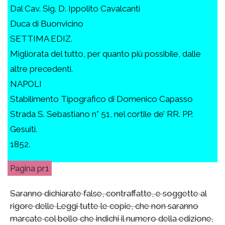
Dal Cav. Sig. D. Ippolito Cavalcanti
Duca di Buonvicino
SETTIMA EDIZ.
Migliorata del tutto, per quanto più possibile, dalle
altre precedenti.
NAPOLI
Stabilimento Tipografico di Domenico Capasso
Strada S. Sebastiano n° 51, nel cortile de’ RR. PP.
Gesuiti.
1852.
pr1
Saranno dichiarate false, contraffatte, e soggette al
rigore delle Leggi tutte le copie, che non saranno
marcate col bollo che indichi il numero della edizione,