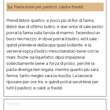
§4. Pasta brisè per pasticci, caldi e freddi.
Prendi libbre quattro, e poco più di fior di farina,
libbre due di ottimo butiro, e due once di sale pesto;
porrai la farina sulla tavola di marmo, facendoci un
buco nel mezzo, in dove porrai il butiro, ed il sale;
quindi prenderai dell’acqua quasi bollente, e la
verserai sopra il butiro mescolandolo bene con le
mani, finché sia liquefatto; dipoi impasterai
sollecitamente bene a forza di polso, perché la
pasta divenga ben legata, mentre quanto più sarà
ferma, tanto meglio sarà la riuscita. La lascerai
riposare per ore tre, e quindi potrai servirtene per
tutti li pasticci, e caldi, e freddi.